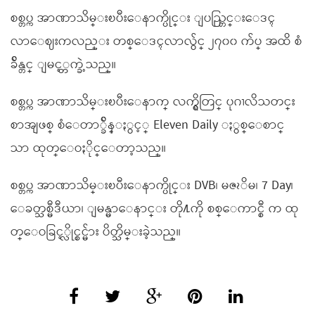
စစ္တပ္က အာဏာသိမ္းၿပီးေနာက္ပိုင္း ျပည္တြင္းေဒၚ
လာေဈးကလည္း တစ္ေဒၚလာလွ်င္ ၂၇၀၀ က်ပ္ အထိ စံ
ခ်ိန္တင္ ျမင့္တက္ခဲ့သည္။
စစ္တပ္က အာဏာသိမ္းၿပီးေနာက္ လက္ရွိတြင္ ပုဂၢလိသတင္း
စာအျဖစ္ စံေတာ္ခ်ိန္ႏွင့္ Eleven Daily ႏွစ္ေစာင္
သာ ထုတ္ေဝႏိုင္ေတာ့သည္။
စစ္တပ္က အာဏာသိမ္းၿပီးေနာက္ပိုင္း DVB၊ မဇၩိမ၊ 7 Day၊
ေခတ္သစ္မီဒီယာ၊ ျမန္မာေနာင္း တို႔ကို စစ္ေကာင္စီ က ထု
တ္ေဝခြင့္လိုင္စင္မ်ား ပိတ္သိမ္းခဲ့သည္။