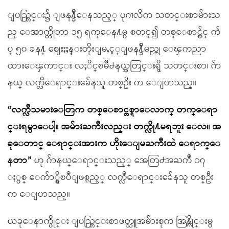
ျပည္တြင္း၌ ျဖန႔္ခ်ီေနသည့္ ပုဂၢလိက သတင္းစာမ်ားသ
ည္ ေအာက္တိုဘာ ၁၅ ရက္ေန႔မွ စတင္၍ တစ္ေစာင္လွ်င္ က်
ပ္ ၅၀ ခန႔္ ေဈးႏႈန္းတိုးျမႇင့္ျဖန႔္ခ်ီမည္ဟု ေၾကညာ
ထားေၾကာင္း လႈိင္ၿမိဳ႕နယ္အတြင္းရွိ သတင္းစာ၊ ဂ်ာ
နယ္ လက္လီေရာင္းခ်ေနသူ တစ္ဦး က ေျပာသည္။
“လက္လီသမားေတြက တစ္ေစာင္တစ္ရာေလာက္ တက္ေရာ
င္းရမွာေပါ့။ အမ်ားႀကီးလည္း တက္လို႔မရဘူး ေလ။ အ
ခုေတာင္ ေရာင္းအားက ဟိုးေျမႀကီးထဲ ေရာက္ေ
နတာ”
ဟု ဂ်ာနယ္ေရာင္းသည့္ အေတြ႕အႀကဳံ ၁၇
ႏွစ္ ေက်ာ္ရွိၿပီျဖစ္သည့္ လက္လီေရာင္းခ်ေနသူ တစ္ဦး
က ေျပာသည္။
ယခုေနာက္ပိုင္း ျပည္တြင္းစာဖတ္သူအမ်ားစုက အြန္လိုင္းမွ