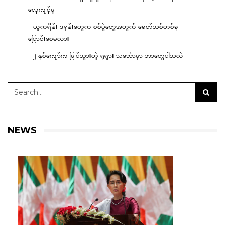
လေ့ကျင့်မှု
– ယူကရိန်း ဒရုန်းတွေက စစ်ပွဲတွေအတွက် ခေတ်သစ်တစ်ခု
ပြောင်းစေမလား
– ၂ နှစ်ကျော်က မြုပ်သွားတဲ့ ရုရှား သင်္ဘောမှာ ဘာတွေပါသလဲ
NEWS