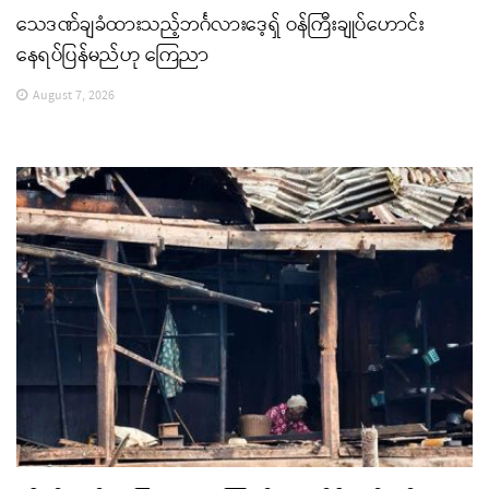
သေဒဏ်ချခံထားသည့်ဘင်္ဂလားဒေ့ရှ် ဝန်ကြီးချုပ်ဟောင်း
နေရပ်ပြန်မည်ဟု ကြေညာ
August 7, 2026