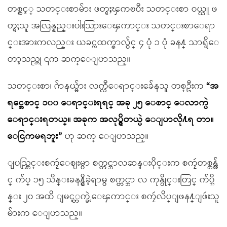
တစ္ဆင့္ သတင္းစာမ်ား ဖတ္ရႈၾကၿပီး သတင္းစာ ဝယ္ယူ ဖ
တ္ရႈသူ အလြန္နည္းပါးသြားေၾကာင္း သတင္းစာေရာ
င္းအားကလည္း ယခင္ကထက္စာလွ်င္ ၄ ပုံ ၁ ပုံ ခန႔္ သာရွိေ
တာ့သည္ဟု ၎က ဆက္ေျပာသည္။
သတင္းစာ၊ ဂ်ာနယ္မ်ား လက္လီေရာင္းခ်ေနသူ တစ္ဦးက
“အ
ရင္အေစာင္ ၁၀၀ ေရာင္းရရင္ အခု ၂၅ ေစာင္ ေလာက္ပဲ
ေရာင္းရတယ္။ အခုက အလုပ္ရွိတယ္ပဲ ေျပာလို႔ရ တာ။
ေငြကမရဘူး”
ဟု ဆက္ ေျပာသည္။
ျပည္တြင္းစကၠဴေဈးမွာ စက္တင္ဘာလဆန္းပိုင္းက စကၠဴတစ္တန္လွ်
င္ က်ပ္ ၁၅ သိန္းခန႔္ရွိခဲ့ရာမွ စက္တင္ဘာ လ ကုန္ပိုင္းတြင္ က်ပ္သိ
န္း ၂၀ အထိ ျမင့္တက္ခဲ့ေၾကာင္း စကၠဴလိပ္ျဖန႔္ျဖဴးသူ
မ်ားက ေျပာသည္။