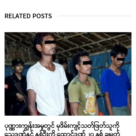
RELATED POSTS
ပုဏ္ဏားကျွန်းအမှုတွင် မုဒိမ်းကျင့်သတ်ဖြတ်သူကို
သေဒဏ်နှင့် နှစ်ဦးကို ထောင်ဒဏ် ၂၀ နှစ် ချမှတ်