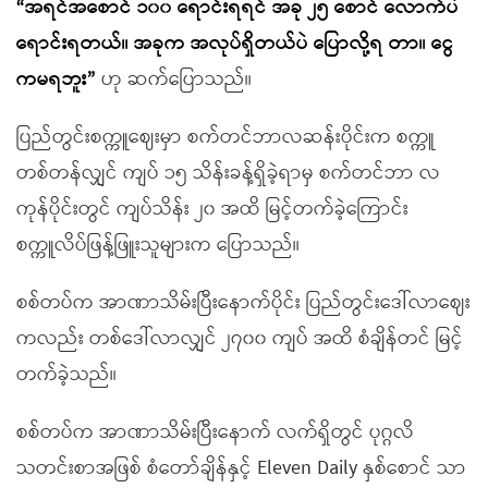
“အရင်အစောင် ၁၀၀ ရောင်းရရင် အခု ၂၅ စောင် လောက်ပဲ
ရောင်းရတယ်။ အခုက အလုပ်ရှိတယ်ပဲ ပြောလို့ရ တာ။ ငွေ
ကမရဘူး”
ဟု ဆက်ပြောသည်။
ပြည်တွင်းစက္ကူဈေးမှာ စက်တင်ဘာလဆန်းပိုင်းက စက္ကူ
တစ်တန်လျှင် ကျပ် ၁၅ သိန်းခန့်ရှိခဲ့ရာမှ စက်တင်ဘာ လ
ကုန်ပိုင်းတွင် ကျပ်သိန်း ၂၀ အထိ မြင့်တက်ခဲ့ကြောင်း
စက္ကူလိပ်ဖြန့်ဖြူးသူများက ပြောသည်။
စစ်တပ်က အာဏာသိမ်းပြီးနောက်ပိုင်း ပြည်တွင်းဒေါ်လာဈေး
ကလည်း တစ်ဒေါ်လာလျှင် ၂၇၀၀ ကျပ် အထိ စံချိန်တင် မြင့်
တက်ခဲ့သည်။
စစ်တပ်က အာဏာသိမ်းပြီးနောက် လက်ရှိတွင် ပုဂ္ဂလိ
သတင်းစာအဖြစ် စံတော်ချိန်နှင့် Eleven Daily နှစ်စောင် သာ