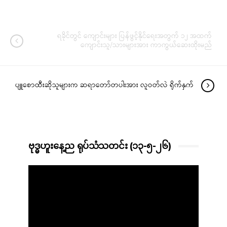
ရခိုင်တွင် ကျောင်းများ ပြန်ဖွင့်နိုင်ရေးအတွက် ၁၂ အထက်
ကျောင်းသူ/သားများအား ကာကွယ်ဆေးထိုးမည်
ပျူစောထီးဆိုသူများက ဆရာတော်တပါးအား လူဝတ်လဲ ရိုက်နှက်
ဗုဒ္ဓဟူးနေ့ည ရုပ်သံသတင်း (၁၃-၅-၂၆)