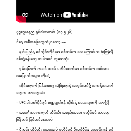
ဗုဒ္ဓဟူးနေ့ည ရုပ်သံသတင်း (၁၃-၅-၂၆)
ဒီနေ့ အစီအစဉ်တွေထဲမှာတော့…..
– ချင်းပြည်နဲ့ စစ်ကိုင်းတိုင်းမှာ စစ်တပ်က လေကြောင်းက ဗုံးကြဲလို့
စစ်သုံ့ပန်းတွေ အပါအဝင် လူသေဆုံး
– ရှမ်းမြောက်-ကချင် အစပ် မဘိမ်းဘက်မှာ စစ်တပ်က အင်အား
အမြောက်အများ တိုးချဲ့
– ထိုင်းရောက် မြန်မာတွေ လုံခြုံရေးနဲ့ အလုပ်လုပ်ဖို့ အကန့်အသတ်
တွေက ဘာတွေလဲ။
– UFC ခါးပတ်ပိုင်ရှင် ဂျော့ရှူဝါဗန် ထိုင်းနဲ့ မလေးရှားကို လာဖို့ရှိ
– အမေရိကား-တရုတ် ထိပ်သီး အစည်းအဝေး မတိုင်ခင် ဘာတွေ
ကြိုတင် ပြင်ဆင်နေသလဲ
– ပီကင်း ထိပ်သီး ဆွေးနွေးပွဲ မတိုင်ခင် ဖိလစ်ပိုင်နဲ့ အမေရိကန် စစ်