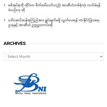
စစ်အုပ်စုကို ထိုင်းက ဖိတ်ခေါ်သော်လည်း အာဆီယံတစ်စုံလုံး လက်ခံရန်
ခဲယဉ်းဟု ဆို
ဒေါ်အောင်ဆန်းစုကြည်အား ချွင်းချက်မရှိ လွှတ်ပေးရန် US နိုင်ငံခြားရေး
ဌာနနှင့် အာဆီယံ ဥက္ကဋ္ဌတောင်းဆို
ARCHIVES