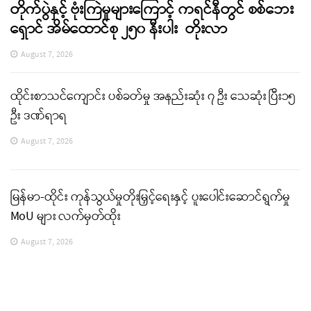
တိုက်ပွဲနှင့် ဗုံးကြဲမှုများကြောင့် ကရင်နီတွင် စစ်ဘေး
ရှောင် အိမ်ထောင်စု ၂၅၀ နီးပါး တိုးလာ
August 7, 2026
ထိုင်းစာသင်ကျောင်း ပစ်ခတ်မှု အနည်းဆုံး ၇ ဦး သေဆုံး ပြီး၁၅
ဦး ဒဏ်ရာရ
August 7, 2026
မြန်မာ-ထိုင်း ကုန်သွယ်မှုတိုးမြှင့်ရေးနှင့် ပူးပေါင်းဆောင်ရွက်မှု
MoU များ လက်မှတ်ထိုး
August 7, 2026