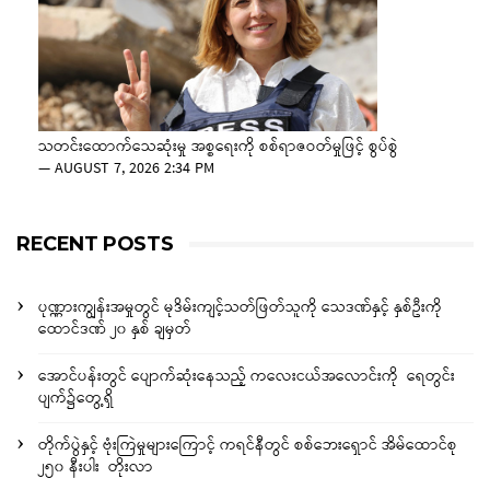
သတင်းထောက်သေဆုံးမှု အစ္စရေးကို စစ်ရာဇဝတ်မှုဖြင့် စွပ်စွဲ
—
AUGUST 7, 2026 2:34 PM
RECENT POSTS
ပုဏ္ဏားကျွန်းအမှုတွင် မုဒိမ်းကျင့်သတ်ဖြတ်သူကို သေဒဏ်နှင့် နှစ်ဦးကို
ထောင်ဒဏ် ၂၀ နှစ် ချမှတ်
အောင်ပန်းတွင် ပျောက်ဆုံးနေသည့် ကလေးငယ်အလောင်းကို ရေတွင်း
ပျက်၌တွေ့ရှိ
တိုက်ပွဲနှင့် ဗုံးကြဲမှုများကြောင့် ကရင်နီတွင် စစ်ဘေးရှောင် အိမ်ထောင်စု
၂၅၀ နီးပါး တိုးလာ