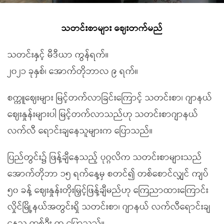
သတင်းစာများ ဈေးတက်မည်
သတင်းနှင့် မီဒီယာ ကွန်ရက်။
၂၀၂၁ ခုနှစ်၊ အောက်တိုဘာလ ၉ ရက်။
စက္ကူဈေးများ မြင့်တက်လာခြင်းကြောင့် သတင်းစာ၊ ဂျာနယ်
ဈေးနှုန်းများပါ မြင့်တက်လာသည်ဟု သတင်းစာဂျာနယ်
လက်လီ ရောင်းချနေသူများက ပြောသည်။
ပြည်တွင်း၌ ဖြန့်ချီနေသည့် ပုဂ္ဂလိက သတင်းစာများသည်
အောက်တိုဘာ ၁၅ ရက်နေ့မှ စတင်၍ တစ်စောင်လျှင် ကျပ်
၅၀ ခန့် ဈေးနှုန်းတိုးမြှင့်ဖြန့်ချီမည်ဟု ကြေညာထားကြောင်း
လှိုင်မြို့နယ်အတွင်းရှိ သတင်းစာ၊ ဂျာနယ် လက်လီရောင်းချ
နေသူ တစ်ဦး က ပြောသည်။