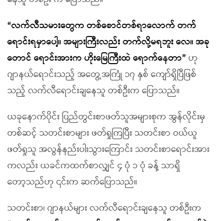
“လက်လီသမားတွေက တစ်စောင်တစ်ရာလောက် တက်
ရောင်းရမှာပေါ့။ အများကြီးလည်း တက်လို့မရဘူး လေ။ အခု
တောင် ရောင်းအားက ဟိုးမြေကြီးထဲ ရောက်နေတာ”
ဟု
ဂျာနယ်ရောင်းသည့် အတွေ့အကြုံ ၁၇ နှစ် ကျော်ရှိပြီဖြစ်
သည့် လက်လီရောင်းချနေသူ တစ်ဦးက ပြောသည်။
ယခုနောက်ပိုင်း ပြည်တွင်းစာဖတ်သူအများစုက အွန်လိုင်းမှ
တစ်ဆင့် သတင်းစာများ ဖတ်ရှုကြပြီး သတင်းစာ ဝယ်ယူ
ဖတ်ရှုသူ အလွန်နည်းပါးသွားကြောင်း သတင်းစာရောင်းအား
ကလည်း ယခင်ကထက်စာလျှင် ၄ ပုံ ၁ ပုံ ခန့် သာရှိ
တော့သည်ဟု ၎င်းက ဆက်ပြောသည်။
သတင်းစာ၊ ဂျာနယ်များ လက်လီရောင်းချနေသူ တစ်ဦးက