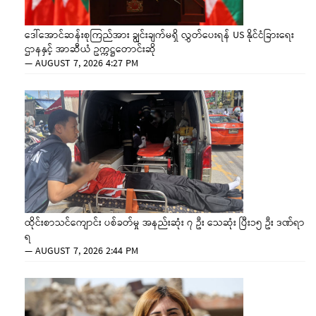
ဒေါ်အောင်ဆန်းစုကြည်အား ချွင်းချက်မရှိ လွှတ်ပေးရန် US နိုင်ငံခြားရေး
ဌာနနှင့် အာဆီယံ ဥက္ကဋ္ဌတောင်းဆို
—
AUGUST 7, 2026 4:27 PM
ထိုင်းစာသင်ကျောင်း ပစ်ခတ်မှု အနည်းဆုံး ၇ ဦး သေဆုံး ပြီး၁၅ ဦး ဒဏ်ရာ
ရ
—
AUGUST 7, 2026 2:44 PM