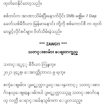
ထုတ်ဝေနိုင်တော့သည်။
စစ်တပ်က အာဏာသိမ်းပြီးနောက်ပိုင်း DVB၊ မဇ္ဈိမ၊ 7 Day၊
ခေတ်သစ်မီဒီယာ၊ မြန်မာနောင်း တို့ကို စစ်ကောင်စီ က ထုတ်
ဝေခွင့်လိုင်စင်များ ပိတ်သိမ်းခဲ့သည်။
*** ZAWGYI ***
သတင္းစာမ်ား ေဈးတက္မည္
သတင္းႏွင့္ မီဒီယာ ကြန္ရက္။
၂၀၂၁ ခုႏွစ္၊ ေအာက္တိုဘာလ ၉ ရက္။
စကၠဴေဈးမ်ား ျမင့္တက္လာျခင္းေၾကာင့္ သတင္းစာ၊
ဂ်ာနယ္ေဈးႏႈန္းမ်ားပါ ျမင့္တက္လာသည္ဟု သတင္းစာဂ်ာန
ယ္ လက္လီ ေရာင္းခ်ေနသူမ်ားက ေျပာသည္။