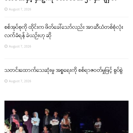
August 7, 2026
စစ်အုပ်စုကို ထိုင်းက ဖိတ်ခေါ်သော်လည်း အာဆီယံတစ်စုံလုံး
လက်ခံရန် ခဲယဉ်းဟု ဆို
August 7, 2026
သတင်းထောက်သေဆုံးမှု အစ္စရေးကို စစ်ရာဇဝတ်မှုဖြင့် စွပ်စွဲ
August 7, 2026