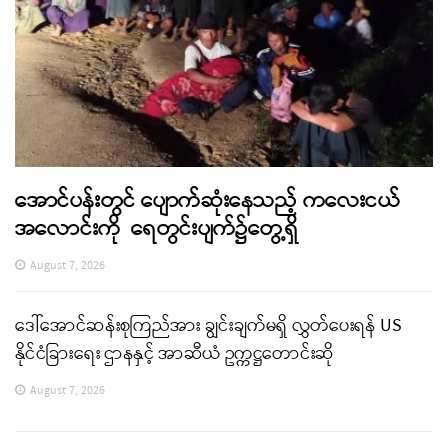
အောင်ပန်းတွင် ပျောက်ဆုံးနေသည့် ကလေးငယ်
အလောင်းကို ရေတွင်းပျက်၌တွေ့ရှိ
August 7, 2026
ဒေါ်အောင်ဆန်းစုကြည်အား ချွင်းချက်မရှိ လွှတ်ပေးရန် US
နိုင်ငံခြားရေး ဌာနနှင့် အာဆီယံ ဥက္ကဋ္ဌတောင်းဆို
August 7, 2026