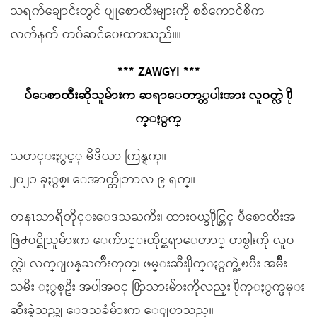
သရက်ချောင်းတွင် ပျူစောထီးများကို စစ်ကောင်စီက
လက်နက် တပ်ဆင်ပေးထားသည်။။
*** ZAWGYI ***
ပ်ဴေစာထီးဆိုသူမ်ားက ဆရာေတာ္တပါးအား လူဝတ္လဲ ႐ို
က္ႏွက္
သတင္းႏွင့္ မီဒီယာ ကြန္ရက္။
၂၀၂၁ ခုႏွစ္၊ ေအာက္တိုဘာလ ၉ ရက္။
တနၤသာရီတိုင္းေဒသႀကီး၊ ထားဝယ္ခ႐ိုင္တြင္ ပ်ဴေစာထီးအ
ဖြဲ႕ဝင္ဆိုသူမ်ားက ေက်ာင္းထိုင္ဆရာေတာ္ တစ္ပါးကို လူဝ
တ္လဲ၊ လက္ျပန္ႀကိဳးတုတ္၊ ဖမ္းဆီး႐ိုက္ႏွက္ခဲ့ၿပီး အမ်ိဳး
သမီး ႏွစ္ဦး အပါအဝင္ ႐ြာသားမ်ားကိုလည္း ႐ိုက္ႏွက္ဖမ္း
ဆီးခဲ့သည္ဟု ေဒသခံမ်ားက ေျပာသည္။