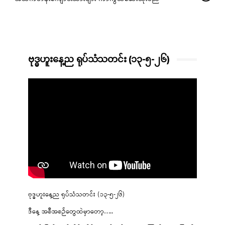
ဗုဒ္ဓဟူးနေ့ည ရုပ်သံသတင်း (၁၃-၅-၂၆)
ဗုဒ္ဓဟူးနေ့ည ရုပ်သံသတင်း (၁၃-၅-၂၆)
ဒီနေ့ အစီအစဉ်တွေထဲမှာတော့…..