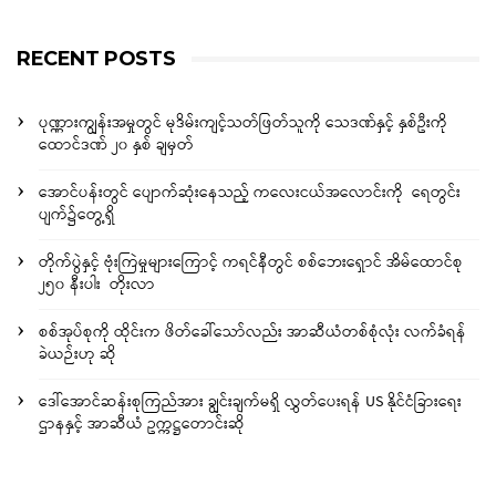
RECENT POSTS
ပုဏ္ဏားကျွန်းအမှုတွင် မုဒိမ်းကျင့်သတ်ဖြတ်သူကို သေဒဏ်နှင့် နှစ်ဦးကို
ထောင်ဒဏ် ၂၀ နှစ် ချမှတ်
အောင်ပန်းတွင် ပျောက်ဆုံးနေသည့် ကလေးငယ်အလောင်းကို ရေတွင်း
ပျက်၌တွေ့ရှိ
တိုက်ပွဲနှင့် ဗုံးကြဲမှုများကြောင့် ကရင်နီတွင် စစ်ဘေးရှောင် အိမ်ထောင်စု
၂၅၀ နီးပါး တိုးလာ
စစ်အုပ်စုကို ထိုင်းက ဖိတ်ခေါ်သော်လည်း အာဆီယံတစ်စုံလုံး လက်ခံရန်
ခဲယဉ်းဟု ဆို
ဒေါ်အောင်ဆန်းစုကြည်အား ချွင်းချက်မရှိ လွှတ်ပေးရန် US နိုင်ငံခြားရေး
ဌာနနှင့် အာဆီယံ ဥက္ကဋ္ဌတောင်းဆို