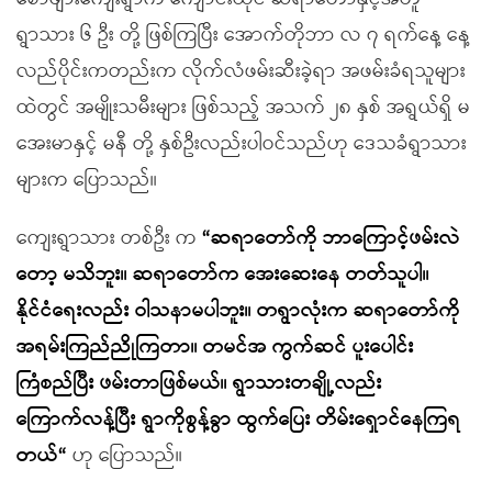
ရွာသား ၆ ဦး တို့ ဖြစ်ကြပြီး အောက်တိုဘာ လ ၇ ရက်နေ့ နေ့
လည်ပိုင်းကတည်းက လိုက်လံဖမ်းဆီးခဲ့ရာ အဖမ်းခံရသူများ
ထဲတွင် အမျိုးသမီးများ ဖြစ်သည့် အသက် ၂၈ နှစ် အရွယ်ရှိ မ
အေးမာနှင့် မနီ တို့ နှစ်ဦးလည်းပါဝင်သည်ဟု ဒေသခံရွာသား
များက ပြောသည်။
ကျေးရွာသား တစ်ဦး က
“ဆရာတော်ကို ဘာကြောင့်ဖမ်းလဲ
တော့ မသိဘူး။ ဆရာတော်က အေးဆေးနေ တတ်သူပါ။
နိုင်ငံရေးလည်း ဝါသနာမပါဘူး။ တရွာလုံးက ဆရာတော်ကို
အရမ်းကြည်ညိုကြတာ။ တမင်အ ကွက်ဆင် ပူးပေါင်း
ကြံစည်ပြီး ဖမ်းတာဖြစ်မယ်။ ရွာသားတချို့လည်း
ကြောက်လန့်ပြီး ရွာကိုစွန့်ခွာ ထွက်ပြေး တိမ်းရှောင်နေကြရ
တယ်“
ဟု ပြောသည်။