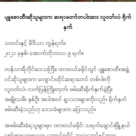
ပျူစောထီးဆိုသူများက ဆရာတော်တပါးအား လူဝတ်လဲ ရိုက်
နှက်
သတင်းနှင့် မီဒီယာ ကွန်ရက်။
၂၀၂၁ ခုနှစ်၊ အောက်တိုဘာလ ၉ ရက်။
တင်္နသာရီတိုင်းဒေသကြီး၊ ထားဝယ်ခရိုင်တွင် ပျူစောထီးအဖွဲ့
ဝင်ဆိုသူများက ကျောင်းထိုင်ဆရာတော် တစ်ပါးကို
လူဝတ်လဲ၊ လက်ပြန်ကြိုးတုတ်၊ ဖမ်းဆီးရိုက်နှက်ခဲ့ပြီး
အမျိုးသမီး နှစ်ဦး အပါအဝင် ရွာသားများကိုလည်း ရိုက်နှက်
ဖမ်းဆီးခဲ့သည်ဟု ဒေသခံများက ပြောသည်။
အဖမ်းဆီးခံရသူများမှာ ထားဝယ်ခရိုင်၊ သရက်ချောင်းမြို့နယ်
စော်ဖျားကျေးရွာက ကျောင်းထိုင် ဆရာတော်နှင့်အတူ