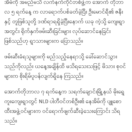
အိမ်ကို အမည်မသိ လက်နက်ကိုင်တစ်ဖွဲ့က အောက် တိုဘာ
လ ၅ ရက်နေ့ က လာရောက်ပစ်ခတ်ခဲ့ပြီး ဦးမောင်ရီ၏ ဇနီး
နှင့် တူဖြစ်သူတို့ ဒဏ်ရာရရှိခဲ့ပြီးနောက် ယခု ကဲ့သို့ ကျေးရွာ
အတွင်း ရိုက်နှက်ဖမ်းဆီးခြင်းများ လုပ်ဆောင်နေခြင်း
ဖြစ်သည်ဟု ရွာသားများက ပြောသည်။
ဖမ်းဆီးခံရသူများကို မည်သည့်နေရာသို့ ခေါ်ဆောင်သွား
သည်ကိုလည်း ယနေ့အချိန်ထိ မသိရသေးသဖြင့် မိသား စုဝင်
များက စိုးရိမ်ပူပန်လျက်ရှိနေ ကြသည်။
အောက်တိုဘာလ ၇ ရက်နေ့က သရက်ချောင်းမြို့နယ် မိုးရွှေ
ကူးကျေးရွာတွင် NLD ပါတီဝင်တစ်ဦး၏ နေအိမ်ကို ပျူစော
ထီးအဖွဲ့ဝင်များက ဝင်ရောက်ဖျက်ဆီးခဲ့သေးကြောင်း သိရ
သည်။