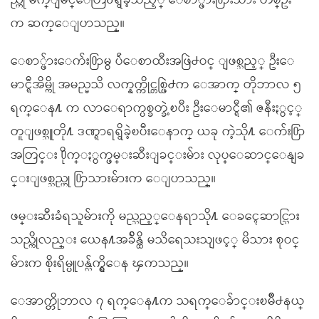
ည္ဟု မ်က္ျမင္ေတြ႕ရွိခဲ့သည့္ ေစာ္ဖ်ား႐ြားသား တစ္ဦး
က ဆက္ေျပာသည္။
ေစာ္ဖ်ားေက်း႐ြာမွ ပ်ဴေစာထီးအဖြဲ႕ဝင္ ျဖစ္သည့္ ဦးေ
မာင္ရီအိမ္ကို အမည္မသိ လက္နက္ကိုင္တစ္ဖြဲ႕က ေအာက္ တိုဘာလ ၅
ရက္ေန႔ က လာေရာက္ပစ္ခတ္ခဲ့ၿပီး ဦးေမာင္ရီ၏ ဇနီးႏွင့္
တူျဖစ္သူတို႔ ဒဏ္ရာရရွိခဲ့ၿပီးေနာက္ ယခု ကဲ့သို႔ ေက်း႐ြာ
အတြင္း ႐ိုက္ႏွက္ဖမ္းဆီးျခင္းမ်ား လုပ္ေဆာင္ေနျခ
င္းျဖစ္သည္ဟု ႐ြာသားမ်ားက ေျပာသည္။
ဖမ္းဆီးခံရသူမ်ားကို မည္သည့္ေနရာသို႔ ေခၚေဆာင္သြား
သည္ကိုလည္း ယေန႔အခ်ိန္ထိ မသိရေသးသျဖင့္ မိသား စုဝင္
မ်ားက စိုးရိမ္ပူပန္လ်က္ရွိေန ၾကသည္။
ေအာက္တိုဘာလ ၇ ရက္ေန႔က သရက္ေခ်ာင္းၿမိဳ႕နယ္