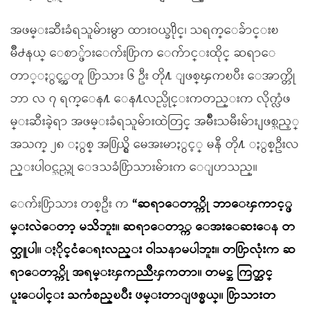
အဖမ္းဆီးခံရသူမ်ားမွာ ထားဝယ္ခ႐ိုင္၊ သရက္ေခ်ာင္းၿ
မိဳ႕နယ္ ေစာ္ဖ်ားေက်း႐ြာက ေက်ာင္းထိုင္ ဆရာေ
တာ္ႏွင့္အတူ ႐ြာသား ၆ ဦး တို႔ ျဖစ္ၾကၿပီး ေအာက္တို
ဘာ လ ၇ ရက္ေန႔ ေန႔လည္ပိုင္းကတည္းက လိုက္လံဖ
မ္းဆီးခဲ့ရာ အဖမ္းခံရသူမ်ားထဲတြင္ အမ်ိဳးသမီးမ်ား ျဖစ္သည့္
အသက္ ၂၈ ႏွစ္ အ႐ြယ္ရွိ မေအးမာႏွင့္ မနီ တို႔ ႏွစ္ဦးလ
ည္းပါဝင္သည္ဟု ေဒသခံ႐ြာသားမ်ားက ေျပာသည္။
ေက်း႐ြာသား တစ္ဦး က
“ဆရာေတာ္ကို ဘာေၾကာင့္ဖ
မ္းလဲေတာ့ မသိဘူး။ ဆရာေတာ္က ေအးေဆးေန တ
တ္သူပါ။ ႏိုင္ငံေရးလည္း ဝါသနာမပါဘူး။ တ႐ြာလုံးက ဆ
ရာေတာ္ကို အရမ္းၾကည္ညိဳၾကတာ။ တမင္အ ကြက္ဆင္
ပူးေပါင္း ႀကံစည္ၿပီး ဖမ္းတာျဖစ္မယ္။ ႐ြာသားတ