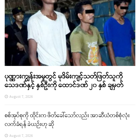
ပုဏ္ဏားကျွန်းအမှုတွင် မုဒိမ်းကျင့်သတ်ဖြတ်သူကို
သေဒဏ်နှင့် နှစ်ဦးကို ထောင်ဒဏ် ၂၀ နှစ် ချမှတ်
August 7, 2026
စစ်အုပ်စုကို ထိုင်းက ဖိတ်ခေါ်သော်လည်း အာဆီယံတစ်စုံလုံး
လက်ခံရန် ခဲယဉ်းဟု ဆို
August 7, 2026