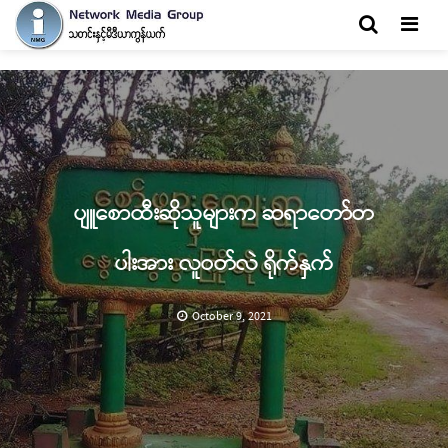
Men
ပျူစောထီးဆိုသူများက ဆရာတော်တ
ပါးအား လူဝတ်လဲ ရိုက်နှက်
October 9, 2021