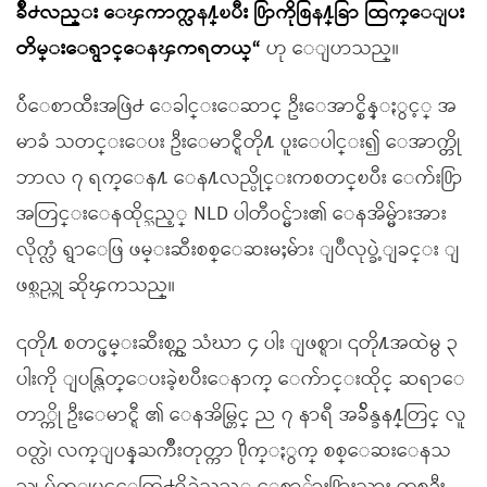
ခ်ိဳ႕လည္း ေၾကာက္လန႔္ၿပီး ႐ြာကိုစြန႔္ခြာ ထြက္ေျပး
တိမ္းေရွာင္ေနၾကရတယ္“
ဟု ေျပာသည္။
ပ်ဴေစာထီးအဖြဲ႕ ေခါင္းေဆာင္ ဦးေအာင္စိန္ႏွင့္ အ
မာခံ သတင္းေပး ဦးေမာင္ရီတို႔ ပူးေပါင္း၍ ေအာက္တို
ဘာလ ၇ ရက္ေန႔ ေန႔လည္ပိုင္းကစတင္ၿပီး ေက်း႐ြာ
အတြင္းေနထိုင္သည့္ NLD ပါတီဝင္မ်ား၏ ေနအိမ္မ်ားအား
လိုက္လံ ရွာေဖြ ဖမ္းဆီးစစ္ေဆးမႈမ်ား ျပဳလုပ္ခဲ့ျခင္း ျ
ဖစ္သည္ဟု ဆိုၾကသည္။
၎တို႔ စတင္ဖမ္းဆီးစဥ္က သံဃာ ၄ ပါး ျဖစ္ရာ၊ ၎တို႔အထဲမွ ၃
ပါးကို ျပန္လြတ္ေပးခဲ့ၿပီးေနာက္ ေက်ာင္းထိုင္ ဆရာေ
တာ္ကို ဦးေမာင္ရီ ၏ ေနအိမ္တြင္ ည ၇ နာရီ အခ်ိန္ခန႔္တြင္ လူ
ဝတ္လဲ၊ လက္ျပန္ႀကိဳးတုတ္ကာ ႐ိုက္ႏွက္ စစ္ေဆးေနသ