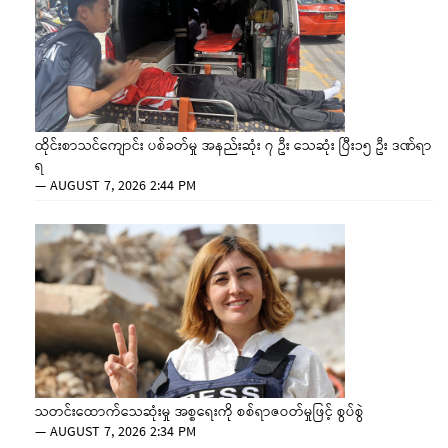
ထိုင်းစာသင်ကျောင်း ပစ်ခတ်မှု အနည်းဆုံး ၇ ဦး သေဆုံး ပြီး၁၅ ဦး ဒဏ်ရာ
ရ
—
AUGUST 7, 2026 2:44 PM
သတင်းထောက်သေဆုံးမှု အစ္စရေးကို စစ်ရာဇဝတ်မှုဖြင့် စွပ်စွဲ
—
AUGUST 7, 2026 2:34 PM