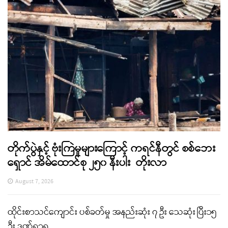
တိုက်ပွဲနှင့် ဗုံးကြဲမှုများကြောင့် ကရင်နီတွင် စစ်ဘေး
ရှောင် အိမ်ထောင်စု ၂၅၀ နီးပါး တိုးလာ
August 7, 2026
ထိုင်းစာသင်ကျောင်း ပစ်ခတ်မှု အနည်းဆုံး ၇ ဦး သေဆုံး ပြီး၁၅
ဦး ဒဏ်ရာရ