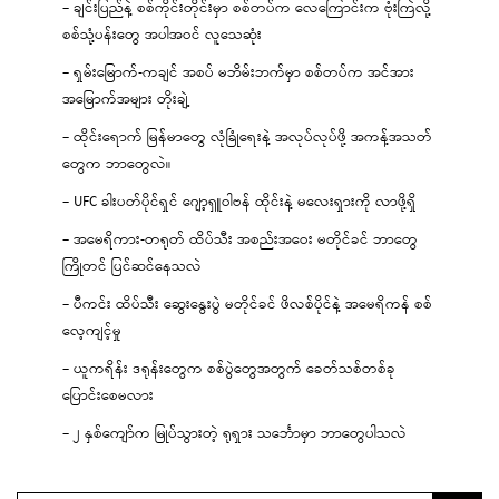
– ချင်းပြည်နဲ့ စစ်ကိုင်းတိုင်းမှာ စစ်တပ်က လေကြောင်းက ဗုံးကြဲလို့
စစ်သုံ့ပန်းတွေ အပါအဝင် လူသေဆုံး
– ရှမ်းမြောက်-ကချင် အစပ် မဘိမ်းဘက်မှာ စစ်တပ်က အင်အား
အမြောက်အများ တိုးချဲ့
– ထိုင်းရောက် မြန်မာတွေ လုံခြုံရေးနဲ့ အလုပ်လုပ်ဖို့ အကန့်အသတ်
တွေက ဘာတွေလဲ။
– UFC ခါးပတ်ပိုင်ရှင် ဂျော့ရှူဝါဗန် ထိုင်းနဲ့ မလေးရှားကို လာဖို့ရှိ
– အမေရိကား-တရုတ် ထိပ်သီး အစည်းအဝေး မတိုင်ခင် ဘာတွေ
ကြိုတင် ပြင်ဆင်နေသလဲ
– ပီကင်း ထိပ်သီး ဆွေးနွေးပွဲ မတိုင်ခင် ဖိလစ်ပိုင်နဲ့ အမေရိကန် စစ်
လေ့ကျင့်မှု
– ယူကရိန်း ဒရုန်းတွေက စစ်ပွဲတွေအတွက် ခေတ်သစ်တစ်ခု
ပြောင်းစေမလား
– ၂ နှစ်ကျော်က မြုပ်သွားတဲ့ ရုရှား သင်္ဘောမှာ ဘာတွေပါသလဲ