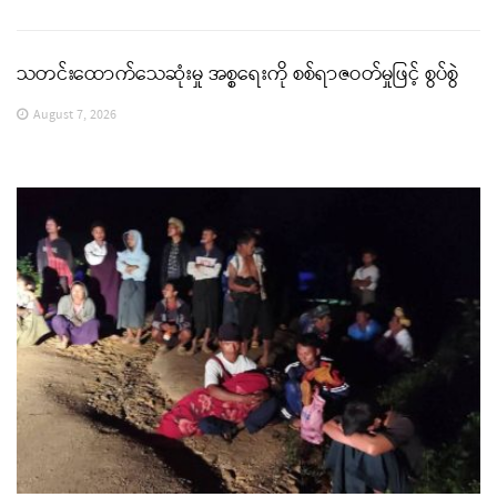
သတင်းထောက်သေဆုံးမှု အစ္စရေးကို စစ်ရာဇဝတ်မှုဖြင့် စွပ်စွဲ
August 7, 2026