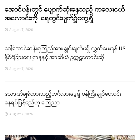
အောင်ပန်းတွင် ပျောက်ဆုံးနေသည့် ကလေးငယ်
အလောင်းကို ရေတွင်းပျက်၌တွေ့ရှိ
August 7, 2026
ဒေါ်အောင်ဆန်းစုကြည်အား ချွင်းချက်မရှိ လွှတ်ပေးရန် US
နိုင်ငံခြားရေး ဌာနနှင့် အာဆီယံ ဥက္ကဋ္ဌတောင်းဆို
August 7, 2026
သေဒဏ်ချခံထားသည့်ဘင်္ဂလားဒေ့ရှ် ဝန်ကြီးချုပ်ဟောင်း
နေရပ်ပြန်မည်ဟု ကြေညာ
August 7, 2026