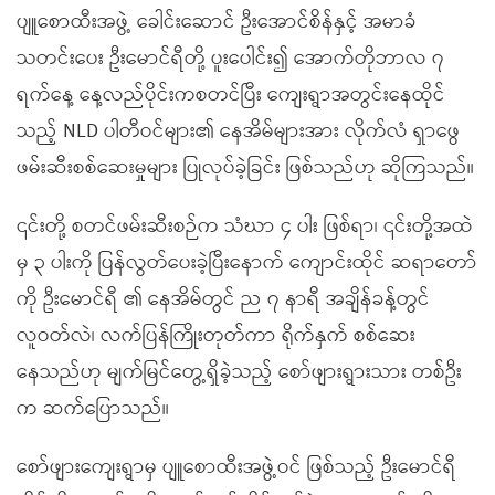
ပျူစောထီးအဖွဲ့ ခေါင်းဆောင် ဦးအောင်စိန်နှင့် အမာခံ
သတင်းပေး ဦးမောင်ရီတို့ ပူးပေါင်း၍ အောက်တိုဘာလ ၇
ရက်နေ့ နေ့လည်ပိုင်းကစတင်ပြီး ကျေးရွာအတွင်းနေထိုင်
သည့် NLD ပါတီဝင်များ၏ နေအိမ်များအား လိုက်လံ ရှာဖွေ
ဖမ်းဆီးစစ်ဆေးမှုများ ပြုလုပ်ခဲ့ခြင်း ဖြစ်သည်ဟု ဆိုကြသည်။
၎င်းတို့ စတင်ဖမ်းဆီးစဉ်က သံဃာ ၄ ပါး ဖြစ်ရာ၊ ၎င်းတို့အထဲ
မှ ၃ ပါးကို ပြန်လွတ်ပေးခဲ့ပြီးနောက် ကျောင်းထိုင် ဆရာတော်
ကို ဦးမောင်ရီ ၏ နေအိမ်တွင် ည ၇ နာရီ အချိန်ခန့်တွင်
လူဝတ်လဲ၊ လက်ပြန်ကြိုးတုတ်ကာ ရိုက်နှက် စစ်ဆေး
နေသည်ဟု မျက်မြင်တွေ့ရှိခဲ့သည့် စော်ဖျားရွားသား တစ်ဦး
က ဆက်ပြောသည်။
စော်ဖျားကျေးရွာမှ ပျူစောထီးအဖွဲ့ဝင် ဖြစ်သည့် ဦးမောင်ရီ