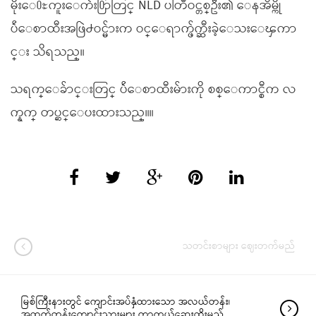
မိုးေ႐ႊကူးေက်း႐ြာတြင္ NLD ပါတီဝင္တစ္ဦး၏ ေနအိမ္ကို
ပ်ဴေစာထီးအဖြဲ႕ဝင္မ်ားက ဝင္ေရာက္ဖ်က္ဆီးခဲ့ေသးေၾကာ
င္း သိရသည္။
သရက္ေခ်ာင္းတြင္ ပ်ဴေစာထီးမ်ားကို စစ္ေကာင္စီက လ
က္နက္ တပ္ဆင္ေပးထားသည္။။
သတင်းစာများ ဈေးတက်မည်
မြစ်ကြီးနားတွင် ကျောင်းအပ်နှံထားသော အလယ်တန်း၊
အထက်တန်းကျောင်းသားများ ကာကွယ်ဆေးထိုးမည်