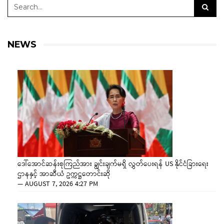
NEWS
ဒေါ်အောင်ဆန်းစုကြည်အား ချွင်းချက်မရှိ လွှတ်ပေးရန် US နိုင်ငံခြားရေး
ဌာနနှင့် အာဆီယံ ဥက္ကဋ္ဌတောင်းဆို
—
AUGUST 7, 2026 4:27 PM