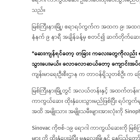
ရောဂါ ကာကွယ်ဆေး ဦးစားပေးထိုးပေးသွားမည်ဟု 
သည်။
မြစ်ကြီးနားမြို့၊ ဧရာရပ်ကွက်က အထက ၉၊ အထ
နံနက် ၉ နာရီ အချိန်ခန့်မှ စတင်၍ ဆက်တိုက်ဆေ
“ဆေးကျန်ရင်တော့ တခြား ကလေးတွေကိုလည်း ရ
သွားပေးမယ်။ လောလောဆယ်တော့ ကျောင်းအပ်ထာ
ကျန်းမာရေးဦးစီးဌာန က တာဝန်ရှိသူတစ်ဦး က ပ
မြစ်ကြီးနားမြို့တွင် အလယ်တန်းနှင့် အထက်တန်း
ကာကွယ်ဆေး ထိုးနှံပေးသွားမည်ဖြစ်ပြီး ရပ်ကွ
အထိ အမျိုးသား အမျိုးသမီးများအားလုံးကို Sin
Sinovac ကိုဗစ်-၁၉ ရောဂါ ကာကွယ်ဆေးကို မြစ်ကြီ
များ ကို ထိုးနှံပေးခဲ့ပြီး မန္တလေးမြို့နှင့် နေပြည