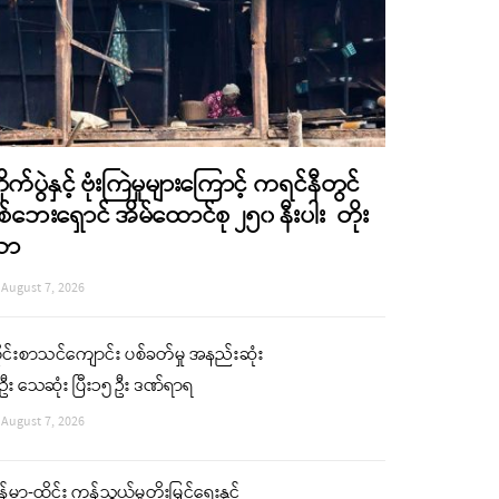
ိုက်ပွဲနှင့် ဗုံးကြဲမှုများကြောင့် ကရင်နီတွင်
စ်ဘေးရှောင် အိမ်ထောင်စု ၂၅၀ နီးပါး တိုး
လာ
August 7, 2026
ုင်းစာသင်ကျောင်း ပစ်ခတ်မှု အနည်းဆုံး
ဦး သေဆုံး ပြီး၁၅ ဦး ဒဏ်ရာရ
August 7, 2026
န်မာ-ထိုင်း ကုန်သွယ်မှုတိုးမြှင့်ရေးနှင့်