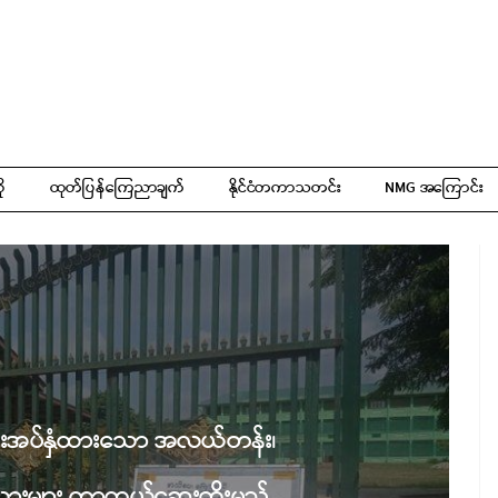
ို
ထုတ်ပြန်ကြေညာချက်
နိုင်ငံတကာသတင်း
NMG အကြောင်း
ာင်းအပ်နှံထားသော အလယ်တန်း၊
ားများ ကာကွယ်ဆေးထိုးမည်