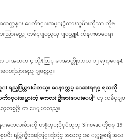
အထက္တန္း ေက်ာင္းအပ္ႏွံထားသူမ်ားကိုသာ ကိုဗ
ြားမည္ဟု ကခ်င္ျပည္နယ္ ျပည္သူ႔ က်န္းမာေရး
အထက ၁၊ အထက ၄ တို႔တြင္ ေအာက္တိုဘာလ ၁၂ ရက္ေန႔
ထိုးေပးသြားမည္ ျဖစ္သည္။
 ရည္႐ြယ္ထားပါတယ္။ ေနာက္ထပ္ ေဆးရရင္ ရသလို
ာင္းအပ္ထားတဲ့ ကေလး ဦးစားေပးေပါ့”
ဟု ကခ်င္ျပ
္ရွိသူတစ္ဦး က ေျပာသည္။
္းကေလးမ်ားကို တ႐ုတ္ႏိုင္ငံထုတ္ Sinovac ကိုဗစ္-19
ပီး ရပ္ကြက္မ်ားအတြင္းတြင္ အသက္ ၁၈ ႏွစ္မွစ၍ အသ