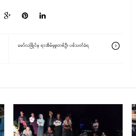
မော်လမြိုင်မှ ရာအိမ်မှူးတစ်ဦး ပစ်သတ်ခံရ