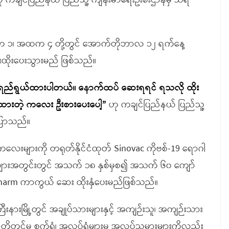
ကချင်ပြည်နယ် ပြည်သူ့ ကျန်းမာရေးဦးစီးဌာနမှ သိရ
က ၁၊ အထက ၄ တို့တွင် အောက်တိုဘာလ ၁၂ ရက်နေ့
းထိုးပေးသွားမည် ဖြစ်သည်။
ည်ရွယ်ထားပါတယ်။ နောက်ထပ် ဆေးရရင် ရသလို ထိုး
းတဲ့ ကလေး ဦးစားပေးပေါ့”
ဟု ကချင်ပြည်နယ် ပြည်သူ့
ြောသည်။
ကလေးများကို တရုတ်နိုင်ငံထုတ် Sinovac ကိုဗစ်-19 ရောဂါ
က်များအတွင်းတွင် အသက် ၁၈ နှစ်မှစ၍ အသက် ၆၀ ကျော်
opharm ကာကွယ် ဆေး ထိုးနှံပေးမည်ဖြစ်သည်။
းနားမြို့တွင် အချုပ်သားများနှင့် အကျဉ်းသူ၊ အကျဉ်းသား
်တော်တို့တွင်မူ စက်ရုံ၊ အလုပ်ရုံများမှ အလုပ်သမားများကိုလည်း