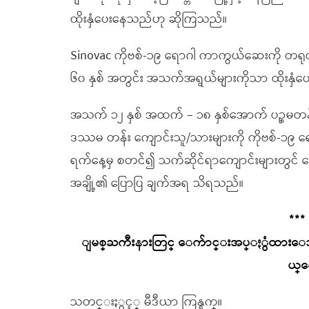
ထိုးနှံပေးနေသည်ဟု ဆိုကြသည်။
Sinovac ကိုဗစ်-၁၉ ရောဂါ ကာကွယ်ဆေးကို တရုတ်
၆၀ နှစ် အတွင်း အသက်အရွယ်များကိုသာ ထိုးနှ
အသက် ၁၂ နှစ် အထက် – ၁၈ နှစ်အောက် ပဉ္စမတန်
ဒဿမ တန်း ကျောင်းသူ/သားများကို ကိုဗစ်-၁၉ 
ရက်နေ့မှ စတင်၍ သက်ဆိုင်ရာကျောင်းများတွင် 
အချို့၏ ပြောပြ ချက်အရ သိရသည်။
***
ျမစ္ႀကီးနားတြင္ ေက်ာင္းအပ္ႏွံထားေ
ယ္ေ
သတင္းႏွင့္ မီဒီယာ ကြန္ရက္။