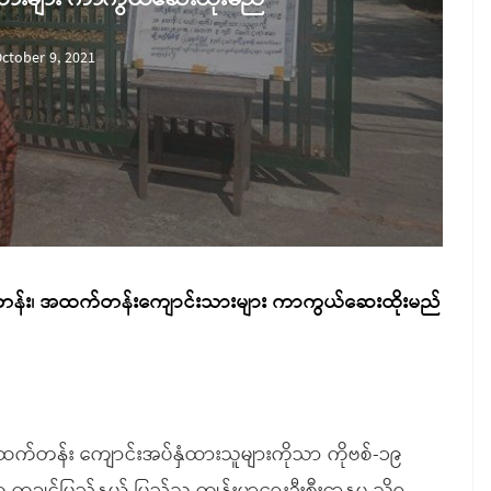
ctober 9, 2021
်တန်း၊ အထက်တန်းကျောင်းသားများ ကာကွယ်ဆေးထိုးမည်
က်တန်း ကျောင်းအပ်နှံထားသူများကိုသာ ကိုဗစ်-၁၉