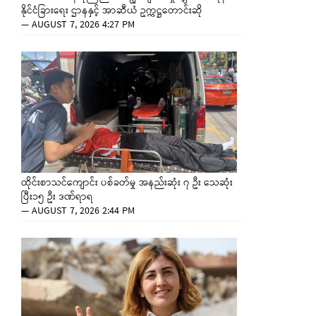
နိုင်ငံခြားရေး ဌာနနှင့် အာဆီယံ ဥက္ကဋ္ဌတောင်းဆို
—
AUGUST 7, 2026 4:27 PM
ထိုင်းစာသင်ကျောင်း ပစ်ခတ်မှု အနည်းဆုံး ၇ ဦး သေဆုံး
ပြီး၁၅ ဦး ဒဏ်ရာရ
—
AUGUST 7, 2026 2:44 PM