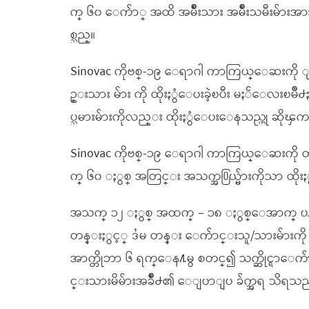
က္ ၆၀ ေက်ာ္ အထိ အမ်ိဳးသား အမ်ိဳးသမီးမ်ား
စ္သည္။
Sinovac ကိုဗစ္-၁၉ ေရာဂါ ကာကြယ္ေဆးကို ျမစ္
ဥ္းသား မ်ား ကို ထိုးႏွံေပးခဲ့ၿပီး မႏၲေလးၿမိဳ႕
ပ္သမားမ်ားကိုလည္း ထိုးႏွံေပးေနသည္ဟု ဆို
Sinovac ကိုဗစ္-၁၉ ေရာဂါ ကာကြယ္ေဆးကို တ႐ု
က္ ၆၀ ႏွစ္ အတြင္း အသက္အ႐ြယ္မ်ားကိုသာ ထိုး
အသက္ ၁၂ ႏွစ္ အထက္ – ၁၈ ႏွစ္ေအာက္ ပ
တန္းႏွင့္ ဒႆမ တန္း ေက်ာင္းသူ/သားမ်ားကို
အာက္တိုဘာ ၆ ရက္ေန႔မွ စတင္၍ သက္ဆိုင္ရာေ
င္းသားမိမ်ားအခ်ိဳ႕၏ ေျပာျပ ခ်က္အရ သိရသည