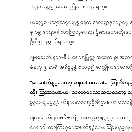
၂၀၂၁ ခုႏွစ္၊ ေအာက္တိုဘာလ ၉ ရက္။
ယခုႏွစ္ ပညာသင္ႏွစ္အတြက္ အလယ္တန္းႏွင့္ 
စ္-၁၉ ေရာဂါ ကာကြယ္ေဆး ဦးစားေပးထိုးေပးသ
ဦးစီးဌာနမွ သိရသည္။
ျမစ္ႀကီးနားၿမိဳ႕၊ ဧရာရပ္ကြက္က အထက ၉၊ 
နံနက္ ၉ နာရီ အခ်ိန္ခန႔္မွ စတင္၍ ဆက္တိုက္ေဆး
“ေဆးက်န္ရင္ေတာ့ တျခား ကေလးေတြကိုလည္း
ထိုး သြားေပးမယ္။ ေလာေလာဆယ္ေတာ့ ေက်
ည္နယ္ ျပည္သူ႔ က်န္းမာေရးဦးစီးဌာန က တာဝန
ျမစ္ႀကီးနားၿမိဳ႕တြင္ အလယ္တန္းႏွင့္ အထက္တန
ေရာဂါ ကာကြယ္ေဆး ထိုးႏွံေပးသြားမည္ျဖစ္ၿ