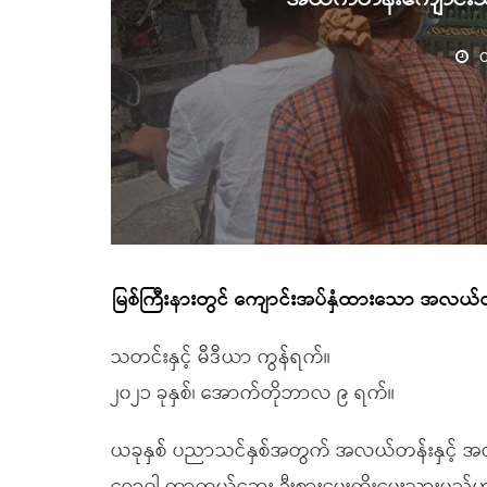
O
မြစ်ကြီးနားတွင် ကျောင်းအပ်နှံထားသော အလယ
သတင်းနှင့် မီဒီယာ ကွန်ရက်။
၂၀၂၁ ခုနှစ်၊ အောက်တိုဘာလ ၉ ရက်။
ယခုနှစ် ပညာသင်နှစ်အတွက် အလယ်တန်းနှင့် အထ