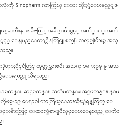
အားလုံးကို Sinopharm ကာကြယ္ ေဆး ထိုးႏွံေပးမည္ျဖ
ႀကီးနားၿမိဳ႕တြင္ အခ်ဳပ္သားမ်ားႏွင့္ အက်ဥ္းသူ၊ အက်
ႏွင့္ ေနျပည္ေတာ္တို႔တြင္မူ စက္႐ုံ၊ အလုပ္႐ုံမ်ားမွ အလု
ၾကသည္။
တ္ႏိုင္ငံတြင္ ထုတ္လုပ္ထားၿပီး အသက္ ၁၈ ႏွစ္ မွ အသ
ႏွံေပးရမည္ဟု သိရသည္။
ၪၥမတန္း၊ ဆဌမတန္း၊ သတၱမတန္း၊ အဌမတန္း၊ နဝမ
 ကိုဗစ္-၁၉ ေရာဂါ ကာကြယ္ေဆးထိုးႏွံရန္အတြက္ ေ
က်ာင္းမ်ားတြင္ ေထာက္ခံစာျပဳလုပ္ေပးေနသည္ဟု ေက်ာ
္။