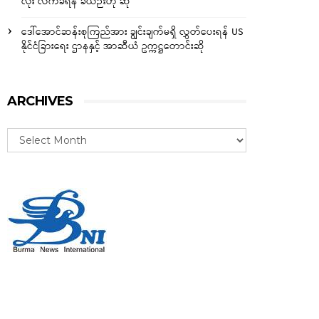
လုံး လက်ခံရန် ခဲယဉ်းဟု ဆို
ဒေါ်အောင်ဆန်းစုကြည်အား ချွင်းချက်မရှိ လွှတ်ပေးရန် US
နိုင်ငံခြားရေး ဌာနနှင့် အာဆီယံ ဥက္ကဋ္ဌတောင်းဆို
ARCHIVES