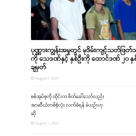
ပုဏ္ဏားကျွန်းအမှုတွင် မုဒိမ်းကျင့်သတ်ဖြတ်
ကို သေဒဏ်နှင့် နှစ်ဦးကို ထောင်ဒဏ် ၂၀ နှစ
ချမှတ်
August 7, 2026
စစ်အုပ်စုကို ထိုင်းက ဖိတ်ခေါ်သော်လည်း
အာဆီယံတစ်စုံလုံး လက်ခံရန် ခဲယဉ်းဟု
ဆို
August 7, 2026