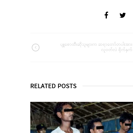
ပျူစောထီးဆိုသူများက ဆရာတော်တပါးအား
လူဝတ်လဲ ရိုက်နှက်
RELATED POSTS