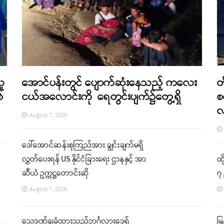
သူ
အောင်ပန်းတွင် ပျောက်ဆုံးနေသည့် ကလေး
တ
်
ငယ်အလောင်းကို ရေတွင်းပျက်၌တွေ့ရှိ
စ
August 7, 2026
ဒေါ်အောင်ဆန်းစုကြည်အား ချွင်းချက်မရှိ
လွှတ်ပေးရန် US နိုင်ငံခြားရေး ဌာနနှင့် အာ
ထိ
ဆီယံ ဥက္ကဋ္ဌတောင်းဆို
၇ 
August 7, 2026
သေဒဏ်ချခံထားသည့်ဘင်္ဂလားဒေ့ရှ်
မြ