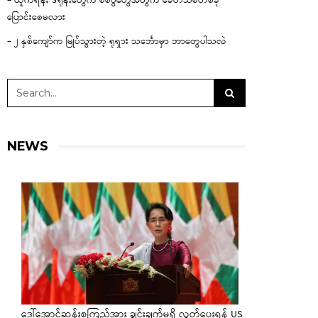
– ယူကရိန်း ဒရုန်းတွေက စစ်ပွဲတွေအတွက် ခေတ်သစ်တစ်ခု
ပြောင်းစေမလား
– ၂ နှစ်ကျော်က မြုပ်သွားတဲ့ ရုရှား သင်္ဘောမှာ ဘာတွေပါသလဲ
NEWS
ဒေါ်အောင်ဆန်းစုကြည်အား ချွင်းချက်မရှိ လွှတ်ပေးရန် US