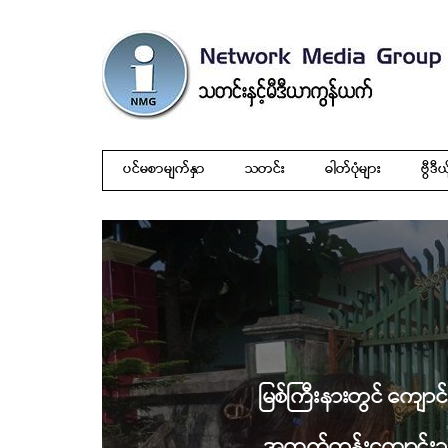
ပင်မစာမျက်နှာ
သတင်း
ဓါတ်ပုံများ
ဗွီဒီယ
မြစ်ကြီးနားတွင် ကျေ
အထက်တန်းကျောင်းသ