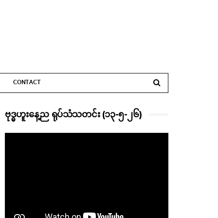
CONTACT
ဗုဒ္ဓဟူးနေ့ည ရုပ်သံသတင်း (၁၃-၅-၂၆)