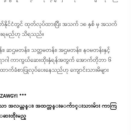
နိုင်ငံတွင် ထုတ်လုပ်ထားပြီး အသက် ၁၈ နှစ် မှ အသက်
ံပေးရမည်ဟု သိရသည်။
း၊ ဆဌမတန်း၊ သတ္တမတန်း၊ အဌမတန်း၊ နဝမတန်းနှင့်
ရောဂါ ကာကွယ်ဆေးထိုးနှံရန်အတွက် အောက်တိုဘာ ၆
ထောက်ခံစာပြုလုပ်ပေးနေသည်ဟု ကျောင်းသားမိများ
 ZAWGYI ***
သာ အလယ္တန္း၊ အထက္တန္းေက်ာင္းသားမ်ား ကာကြ
ဆးထိုးမည္