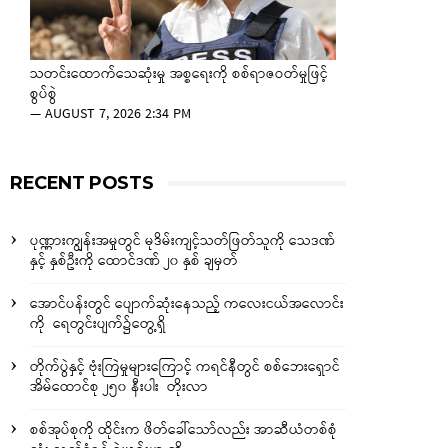
သတင်းထောက်သေဆုံးမှု အစ္စရေးကို စစ်ရာဇဝတ်မှုဖြင့်
စွပ်စွဲ
—
AUGUST 7, 2026 2:34 PM
RECENT POSTS
ပုဏ္ဏားကျွန်းအမှုတွင် မုဒိမ်းကျင့်သတ်ဖြတ်သူကို သေဒဏ်
နှင့် နှစ်ဦးကို ထောင်ဒဏ် ၂၀ နှစ် ချမှတ်
အောင်ပန်းတွင် ပျောက်ဆုံးနေသည့် ကလေးငယ်အလောင်း
ကို ရေတွင်းပျက်၌တွေ့ရှိ
တိုက်ပွဲနှင့် ဗုံးကြဲမှုများကြောင့် ကရင်နီတွင် စစ်ဘေးရှောင်
အိမ်ထောင်စု ၂၅၀ နီးပါး တိုးလာ
စစ်အုပ်စုကို ထိုင်းက ဖိတ်ခေါ်သော်လည်း အာဆီယံတစ်စုံ