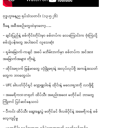
ဗုဒ္ဓဟူးနေ့ည ရုပ်သံသတင်း (၁၃-၅-၂၆)
ဒီနေ့ အစီအစဉ်တွေထဲမှာတော့…..
– ချင်းပြည်နဲ့ စစ်ကိုင်းတိုင်းမှာ စစ်တပ်က လေကြောင်းက ဗုံးကြဲလို့
စစ်သုံ့ပန်းတွေ အပါအဝင် လူသေဆုံး
– ရှမ်းမြောက်-ကချင် အစပ် မဘိမ်းဘက်မှာ စစ်တပ်က အင်အား
အမြောက်အများ တိုးချဲ့
– ထိုင်းရောက် မြန်မာတွေ လုံခြုံရေးနဲ့ အလုပ်လုပ်ဖို့ အကန့်အသတ်
တွေက ဘာတွေလဲ။
– UFC ခါးပတ်ပိုင်ရှင် ဂျော့ရှူဝါဗန် ထိုင်းနဲ့ မလေးရှားကို လာဖို့ရှိ
– အမေရိကား-တရုတ် ထိပ်သီး အစည်းအဝေး မတိုင်ခင် ဘာတွေ
ကြိုတင် ပြင်ဆင်နေသလဲ
– ပီကင်း ထိပ်သီး ဆွေးနွေးပွဲ မတိုင်ခင် ဖိလစ်ပိုင်နဲ့ အမေရိကန် စစ်
လေ့ကျင့်မှု