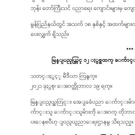
ဘုန်း တော်ကြီးသင် ပညာရေး ကျောင်းများမှ ကျ
မွန်ပြည်နယ်တွင် အသက် ၁၈ နှစ်နှင့် အထက်များ
ပေးလျှက် ရှိသည်။
***
မြန္ျပည္နယ္တြင္ ၁၂ ႏွစ္အထက္ ေက
သတင္းႏွင့္ မီဒီယာ ကြန္ရက္။
၂၀၂၁ ခုႏွစ္၊ ေအာက္တိုဘာလ ၁၉ ရက္။
မြန္ျပည္နယ္အတြင္း အေျခခံပညာ ေက်ာင္းမ်ာ
က်ာင္းသူ ေက်ာင္းသူမ်ားကို ေအာက္ တိုဘာလ
ပးေနၿပီဟု ျပည္နယ္ပညာေရးဌာနမွ သိရသည္။