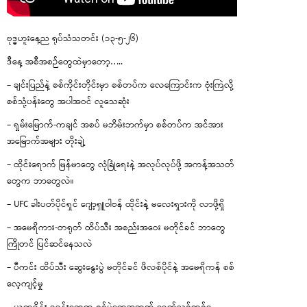
ဗုဒ္ဓဟူးနေ့ည ရုပ်သံသတင်း (၁၃-၅-၂၆)
ဒီနေ့ အစီအစဉ်တွေထဲမှာတော့…..
– ချင်းပြည်နဲ့ စစ်ကိုင်းတိုင်းမှာ စစ်တပ်က လေကြောင်းက ဗုံးကြဲလို့
စစ်သုံ့ပန်းတွေ အပါအဝင် လူသေဆုံး
– ရှမ်းမြောက်-ကချင် အစပ် မဘိမ်းဘက်မှာ စစ်တပ်က အင်အား
အမြောက်အများ တိုးချဲ့
– ထိုင်းရောက် မြန်မာတွေ လုံခြုံရေးနဲ့ အလုပ်လုပ်ဖို့ အကန့်အသတ်
တွေက ဘာတွေလဲ။
– UFC ခါးပတ်ပိုင်ရှင် ဂျော့ရှူဝါဗန် ထိုင်းနဲ့ မလေးရှားကို လာဖို့ရှိ
– အမေရိကား-တရုတ် ထိပ်သီး အစည်းအဝေး မတိုင်ခင် ဘာတွေ
ကြိုတင် ပြင်ဆင်နေသလဲ
– ပီကင်း ထိပ်သီး ဆွေးနွေးပွဲ မတိုင်ခင် ဖိလစ်ပိုင်နဲ့ အမေရိကန် စစ်
လေ့ကျင့်မှု