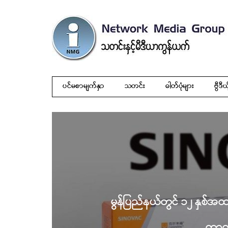
ပင်မစာမျက်နှာ
သတင်း
ဓါတ်ပုံများ
ဗွီဒီယ
မွန်ပြည်နယ်တွင် ၁၂ နှစ်
ကာက