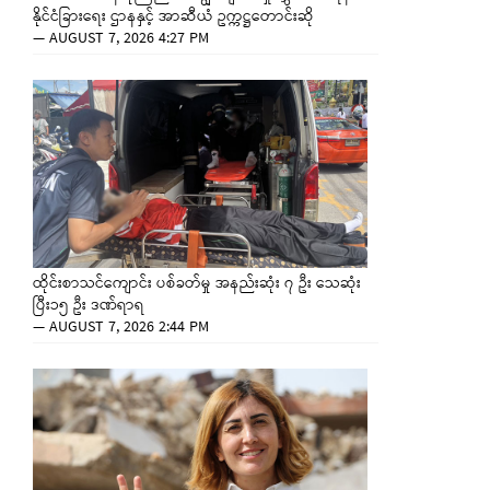
နိုင်ငံခြားရေး ဌာနနှင့် အာဆီယံ ဥက္ကဋ္ဌတောင်းဆို
—
AUGUST 7, 2026 4:27 PM
ထိုင်းစာသင်ကျောင်း ပစ်ခတ်မှု အနည်းဆုံး ၇ ဦး သေဆုံး
ပြီး၁၅ ဦး ဒဏ်ရာရ
—
AUGUST 7, 2026 2:44 PM