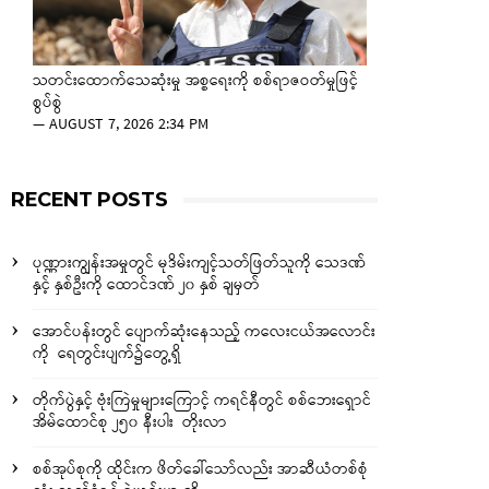
သတင်းထောက်သေဆုံးမှု အစ္စရေးကို စစ်ရာဇဝတ်မှုဖြင့်
စွပ်စွဲ
—
AUGUST 7, 2026 2:34 PM
RECENT POSTS
ပုဏ္ဏားကျွန်းအမှုတွင် မုဒိမ်းကျင့်သတ်ဖြတ်သူကို သေဒဏ်
နှင့် နှစ်ဦးကို ထောင်ဒဏ် ၂၀ နှစ် ချမှတ်
အောင်ပန်းတွင် ပျောက်ဆုံးနေသည့် ကလေးငယ်အလောင်း
ကို ရေတွင်းပျက်၌တွေ့ရှိ
တိုက်ပွဲနှင့် ဗုံးကြဲမှုများကြောင့် ကရင်နီတွင် စစ်ဘေးရှောင်
အိမ်ထောင်စု ၂၅၀ နီးပါး တိုးလာ
စစ်အုပ်စုကို ထိုင်းက ဖိတ်ခေါ်သော်လည်း အာဆီယံတစ်စုံ