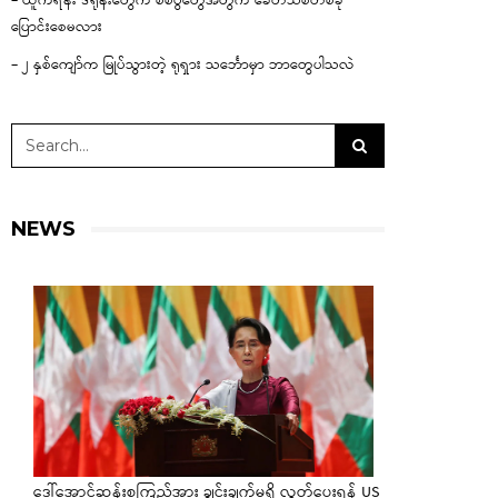
– ယူကရိန်း ဒရုန်းတွေက စစ်ပွဲတွေအတွက် ခေတ်သစ်တစ်ခု
ပြောင်းစေမလား
– ၂ နှစ်ကျော်က မြုပ်သွားတဲ့ ရုရှား သင်္ဘောမှာ ဘာတွေပါသလဲ
NEWS
ဒေါ်အောင်ဆန်းစုကြည်အား ချွင်းချက်မရှိ လွှတ်ပေးရန် US