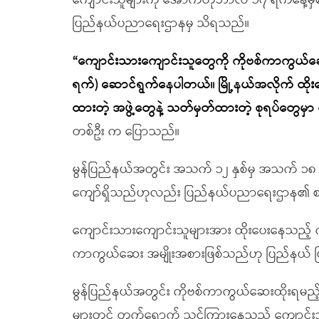
ကျောင်းသူများကို အောက်တိုဘာလ ၁၇ ရက်နေ့မ
ပြည်နယ်ပညာရေးဌာနမှ သိရသည်။
“ကျောင်းသားကျောင်းသူတွေကို ကိုဗစ်ကာကွယ်
ရက်) ဆောင်ရွက်နေပါတယ်။ မြို့နယ်အလိုက် ထိုး
ထားတဲ့ အဖွဲ့တွေနဲ့ သတ်မှတ်ထားတဲ့ စုရပ်တွေမှ
တစ်ဦး က ပြောသည်။
မွန်ပြည်နယ်အတွင်း အသက် ၁၂ နှစ်မှ အသက် ၁၈ နှ
ကျော်ရှိသည်ဟုလည်း ပြည်နယ်ပညာရေးဌာန၏ စ
ကျောင်းသားကျောင်းသူများအား ထိုးပေးနေသည့် 
ကာကွယ်ဆေး အမျိုးအစားဖြစ်သည်ဟု ပြည်နယ် ပ
မွန်ပြည်နယ်အတွင်း ကိုဗစ်ကာကွယ်ဆေးထိုးရမည့
များတွင် တက်ရောက် သင်ကြားနေသည့် ကျောင်းသာ