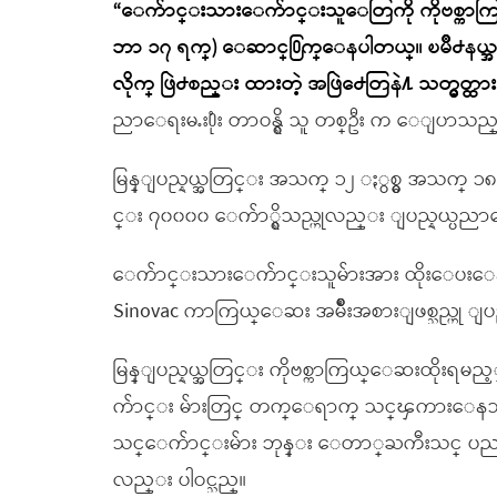
“ေက်ာင္းသားေက်ာင္းသူေတြကို ကိုဗစ္ကာကြ
ဘာ ၁၇ ရက္) ေဆာင္႐ြက္ေနပါတယ္။ ၿမိဳ႕နယ္
လိုက္ ဖြဲ႕စည္း ထားတဲ့ အဖြဲ႕ေတြနဲ႔ သတ္မွတ္
ညာေရးမႉး႐ုံး တာဝန္ရွိ သူ တစ္ဦး က ေျပာသည္
မြန္ျပည္နယ္အတြင္း အသက္ ၁၂ ႏွစ္မွ အသက္ ၁
င္း ၇၀၀၀၀ ေက်ာ္ရွိသည္ဟုလည္း ျပည္နယ္ပ
ေက်ာင္းသားေက်ာင္းသူမ်ားအား ထိုးေပးေန
Sinovac ကာကြယ္ေဆး အမ်ိဳးအစားျဖစ္သည္ဟု ျ
မြန္ျပည္နယ္အတြင္း ကိုဗစ္ကာကြယ္ေဆးထိုးရ
က်ာင္း မ်ားတြင္ တက္ေရာက္ သင္ၾကားေနသ
သင္ေက်ာင္းမ်ား ဘုန္း ေတာ္ႀကီးသင္ ပည
လည္း ပါဝင္သည္။