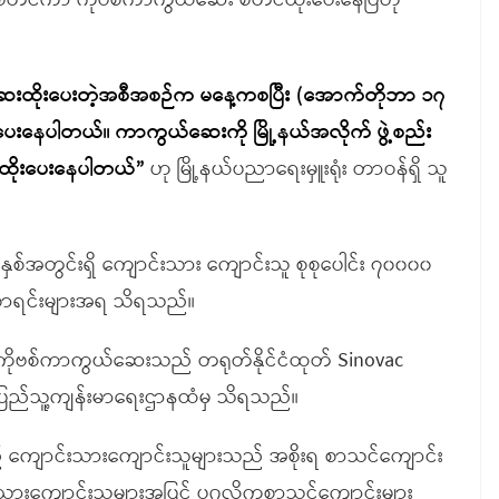
ှစတင်ကာ ကိုဗစ်ကာကွယ်ဆေး စတင်ထိုးပေးနေပြီဟု
ဆေးထိုးပေးတဲ့အစီအစဉ်က မနေ့ကစပြီး (အောက်တိုဘာ ၁၇
ပေးနေပါတယ်။ ကာကွယ်ဆေးကို မြို့နယ်အလိုက် ဖွဲ့စည်း
ာ ထိုးပေးနေပါတယ်”
ဟု မြို့နယ်ပညာရေးမှူးရုံး တာဝန်ရှိ သူ
စ်အတွင်းရှိ ကျောင်းသား ကျောင်းသူ စုစုပေါင်း ၇၀၀၀၀
ာရင်းများအရ သိရသည်။
ကိုဗစ်ကာကွယ်ဆေးသည် တရုတ်နိုင်ငံထုတ် Sinovac
ြည်သူ့ကျန်းမာရေးဌာနထံမှ သိရသည်။
် ကျောင်းသားကျောင်းသူများသည် အစိုးရ စာသင်ကျောင်း
းကျောင်းသူများအပြင် ပုဂ္ဂလိကစာသင်ကျောင်းများ