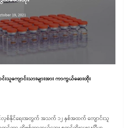
ctober 19, 2021
ောင်းသူကျောင်းသားများအား ကာကွယ်ဆေးထိုး
င့်လှစ်နိုင်ရေးအတွက် အသက် ၁၂ နှစ်အထက် ကျောင်းသူ