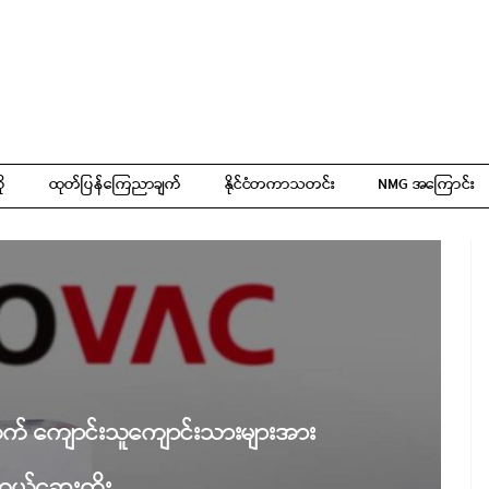
ို
ထုတ်ပြန်ကြေညာချက်
နိုင်ငံတကာသတင်း
NMG အကြောင်း
အထက် ကျောင်းသူကျောင်းသားများအား
ွယ်ဆေးထိုး