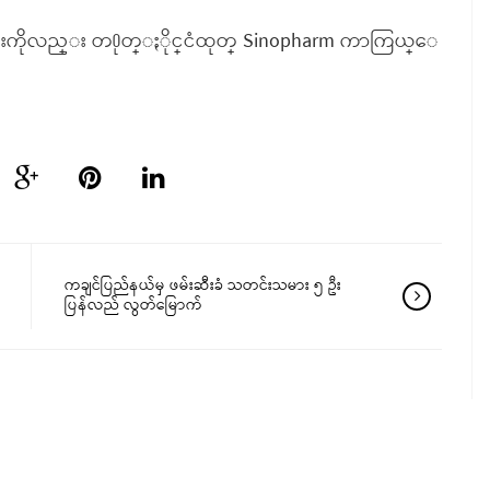
မ်ားကိုလည္း တ႐ုတ္ႏိုင္ငံထုတ္ Sinopharm ကာကြယ္ေ
ကချင်ပြည်နယ်မှ ဖမ်းဆီးခံ သတင်းသမား ၅ ဦး
ပြန်လည် လွတ်မြောက်