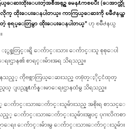
ယ္ေဆးထိုးေပးတဲ့အစီအစဥ္က မေန႔ကစၿပီး (ေအာက္တို
အလိုက္ ထိုးေပးေနပါတယ္။ ကာကြယ္ေဆးကို ၿမိဳ႕နယ္အ
ထားတဲ့ စုရပ္ေတြမွာ ထိုးေပးေနပါတယ္”
ဟု ၿမိဳ႕နယ္ပ
။
၈ ႏွစ္အတြင္းရွိ ေက်ာင္းသား ေက်ာင္းသူ စုစုေပါ
ညာေရးဌာန၏ စာရင္းမ်ားအရ သိရသည္။
သည့္ ကိုဗစ္ကာကြယ္ေဆးသည္ တ႐ုတ္ႏိုင္ငံထုတ္
ပည္နယ္ ျပည္သူ႔က်န္းမာေရးဌာနထံမွ သိရသည္။
မည့္ ေက်ာင္းသားေက်ာင္းသူမ်ားသည္ အစိုးရ စာသင္ေ
ည့္ ေက်ာင္းသားေက်ာင္းသူမ်ားအျပင္ ပုဂၢလိကစာ
ာေရး ေက်ာင္းမ်ားမွ ေက်ာင္းသားေက်ာင္းသူမ်ား