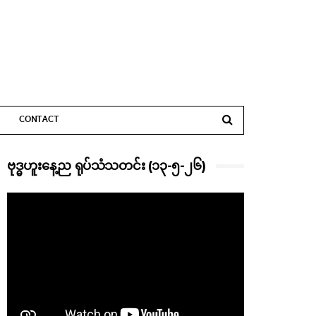
CONTACT
ဗုဒ္ဓဟူးနေ့ည ရုပ်သံသတင်း (၁၃-၅-၂၆)