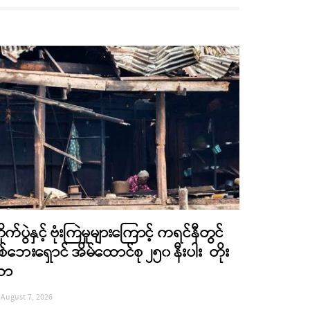
ိုက်ပွဲနှင့် ဗုံးကြဲမှုများကြောင့် ကရင်နီတွင်
စ်ဘေးရှောင် အိမ်ထောင်စု ၂၅၀ နီးပါး တိုး
လာ
August 7, 2026