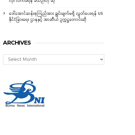
လုံး လက်ခံရန် ခဲယဉ်းဟု ဆို
ဒေါ်အောင်ဆန်းစုကြည်အား ချွင်းချက်မရှိ လွှတ်ပေးရန် US
နိုင်ငံခြားရေး ဌာနနှင့် အာဆီယံ ဥက္ကဋ္ဌတောင်းဆို
ARCHIVES