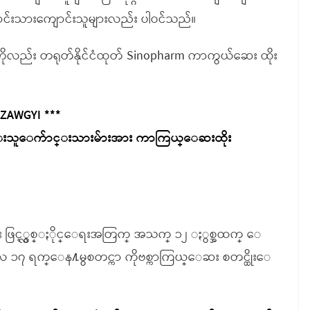
ောင်းသားကျောင်းသူများလည်း ပါဝင်သည်။
ကိုလည်း တရုတ်နိုင်ငံထုတ် Sinopharm ကာကွယ်ဆေး ထိုး
 ZAWGYI ***
်ာင္းသူေက်ာင္းသားမ်ားအား ကာကြယ္ေဆးထိုး
း ဖြင့္လွစ္ႏိုင္ေရးအတြက္ အသက္ ၁၂ ႏွစ္အထက္ ေ
 ၁၇ ရက္ေန႔မွစတင္ကာ ကိုဗစ္ကာကြယ္ေဆး စတင္ထိုးေ