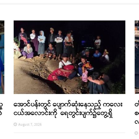
သူ
အောင်ပန်းတွင် ပျောက်ဆုံးနေသည့် ကလေး
တ
်
ငယ်အလောင်းကို ရေတွင်းပျက်၌တွေ့ရှိ
စ
August 7, 2026