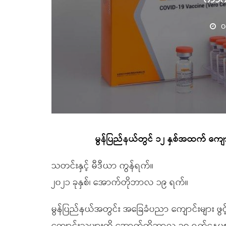
O
မွန်ပြည်နယ်တွင် ၁၂ နှစ်အထက် ကျ
သတင်းနှင့် မီဒီယာ ကွန်ရက်။
၂၀၂၁ ခုနှစ်၊ အောက်တိုဘာလ ၁၉ ရက်။
မွန်ပြည်နယ်အတွင်း အခြေခံပညာ ကျောင်းများ ဖွ