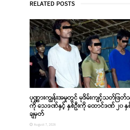
RELATED POSTS
ပုဏ္ဏားကျွန်းအမှုတွင် မုဒိမ်းကျင့်သတ်ဖြတ်
ကို သေဒဏ်နှင့် နှစ်ဦးကို ထောင်ဒဏ် ၂၀ နှစ
ချမှတ်
August 7, 2026