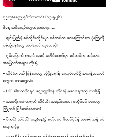
ဗုဒ္ဓဟူးနေ့ည ရုပ်သံသတင်း (၁၃-၅-၂၆)
ဒီနေ့ အစီအစဉ်တွေထဲမှာတော့…..
– ချင်းပြည်နဲ့ စစ်ကိုင်းတိုင်းမှာ စစ်တပ်က လေကြောင်းက ဗုံးကြဲလို့
စစ်သုံ့ပန်းတွေ အပါအဝင် လူသေဆုံး
– ရှမ်းမြောက်-ကချင် အစပ် မဘိမ်းဘက်မှာ စစ်တပ်က အင်အား
အမြောက်အများ တိုးချဲ့
– ထိုင်းရောက် မြန်မာတွေ လုံခြုံရေးနဲ့ အလုပ်လုပ်ဖို့ အကန့်အသတ်
တွေက ဘာတွေလဲ။
– UFC ခါးပတ်ပိုင်ရှင် ဂျော့ရှူဝါဗန် ထိုင်းနဲ့ မလေးရှားကို လာဖို့ရှိ
– အမေရိကား-တရုတ် ထိပ်သီး အစည်းအဝေး မတိုင်ခင် ဘာတွေ
ကြိုတင် ပြင်ဆင်နေသလဲ
– ပီကင်း ထိပ်သီး ဆွေးနွေးပွဲ မတိုင်ခင် ဖိလစ်ပိုင်နဲ့ အမေရိကန် စစ်
လေ့ကျင့်မှု