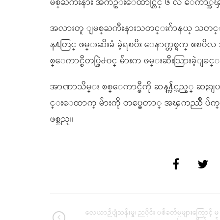
မစ္ႀကီးနား အက်ဥ္းေထာင္တြင္ ၆ လ ေက်ာ္အၾ
အလားတူ ျမစ္ႀကီးနားသတင္းဂ်ာနယ္ သတင္းေ
န႔တြင္ ဖမ္းဆီးခံ ခဲ့ရၿပီး ေနာက္တစ္ရက္ ဧၿပီလ
စ္ေကာင္စီတပ္ဖြဲ႕ဝင္ မ်ားက ဖမ္းဆီးသြားခဲ့ျခင္
အာဏာသိမ္း စစ္ေကာင္စီကို ဆန႔္က်င္သည့္ ဆ
င္းေထာက္ မ်ားကို တပ္မေတာ္ အၾကည္ညိဳ ပ်က္ေ
ဖစ္သည္။
လေယာဉ်ပျံသန်းမှု၊ ညပိုင်း ပစ်ခတ်မှုများကြောင့် မ