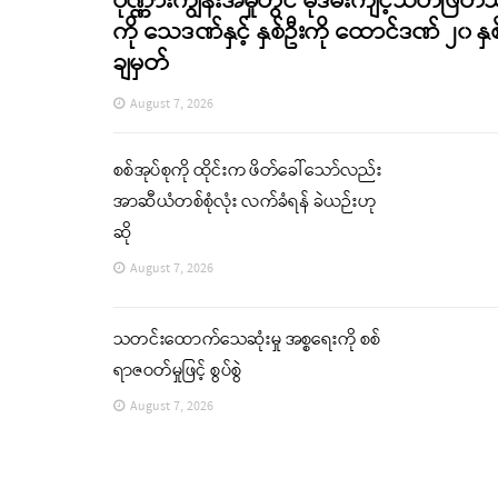
ပုဏ္ဏားကျွန်းအမှုတွင် မုဒိမ်းကျင့်သတ်ဖြတ်
ကို သေဒဏ်နှင့် နှစ်ဦးကို ထောင်ဒဏ် ၂၀ နှစ
ချမှတ်
August 7, 2026
စစ်အုပ်စုကို ထိုင်းက ဖိတ်ခေါ်သော်လည်း
အာဆီယံတစ်စုံလုံး လက်ခံရန် ခဲယဉ်းဟု
ဆို
August 7, 2026
သတင်းထောက်သေဆုံးမှု အစ္စရေးကို စစ်
ရာဇဝတ်မှုဖြင့် စွပ်စွဲ
August 7, 2026