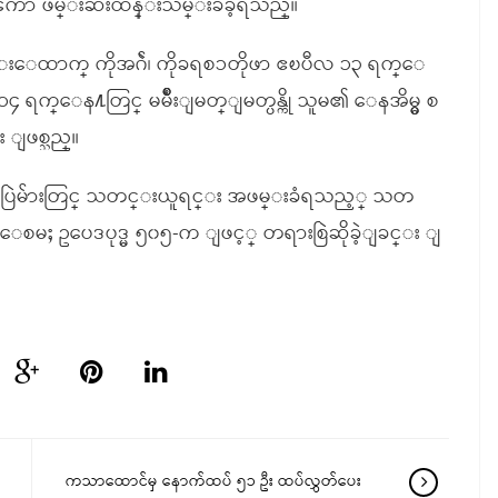
ကာ ဖမ္းဆီးထိန္းသိမ္းခံခဲ့ရသည္။
ထာက္ ကိုအဂ်ဲ၊ ကိုခရစၥတိုဖာ ဧၿပီလ ၁၃ ရက္ေ
 ၁၄ ရက္ေန႔တြင္ မမ်ိဳးျမတ္ျမတ္ပန္ကို သူမ၏ ေနအိမ္မွ စ
း ျဖစ္သည္။
ႏၵျပပြဲမ်ားတြင္ သတင္းယူရင္း အဖမ္းခံရသည့္ သတ
စမႈ ဥပေဒပုဒ္မ ၅၀၅-က ျဖင့္ တရားစြဲဆိုခဲ့ျခင္း ျ
ကသာထောင်မှ နောက်ထပ် ၅၁ ဦး ထပ်လွှတ်ပေး