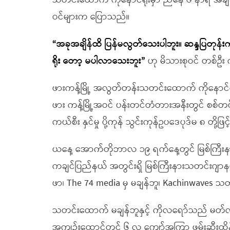
သတင်းထောက် ကိုနောင်ရိုးမှာ ညနေ ၆ နာရီ အချိ
ဝင်များက ပြောသည်။
“အခုအချိန်ထိ ပြန်မလွတ်သေးပါဘူး။ ဆန္ဒပြတုန
ရိုး တော့ မပါလာသေးဘူး”
ဟု မိသားစုဝင် တစ်ဦ
ဖားကန့်မြို့ အလွတ်တန်းသတင်းထောက် ကိုနောင်ရို
ဖား ကန့်မြို့အဝင် ပန်းတင်တံတားအနီးတွင် စစ်တပ်က
ကယ်စီး နှင်မှု ပို့ကုန် သွင်းကုန်ဥပဒေပုဒ်မ ၈ တို
ယနေ့ အောက်တိုဘာလ ၁၉ ရက်နေ့တွင် မြစ်ကြီး
ကချင်ပြည်နယ် အတွင်းရှိ မြစ်ကြီးနားသတင်းဂျာန
ဖာ၊ The 74 media မှ မချန်ဘူ၊ Kachinwaves သ
သတင်းထောက် မချန်ဘူနှင့် ကိုလရော်သည် မတ်လ ၂
အကျဉ်းထောင်တွင် ၆ လ ကျော်အကြာ ဖမ်းဆီးထိန်