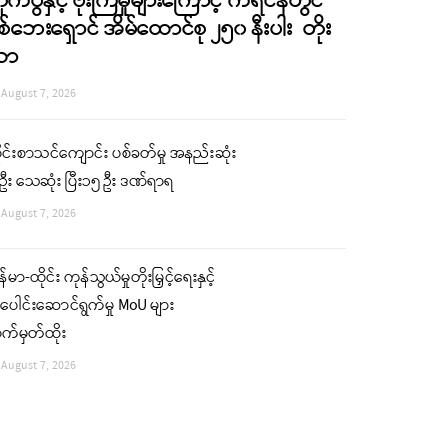
ိုက်ပွဲနှင့် ဗုံးကြဲမှုများကြောင့် ကရင်နီတွင်
စ်ဘေးရှောင် အိမ်ထောင်စု ၂၅၀ နီးပါး တိုး
လာ
August 7, 2026
ုင်းစာသင်ကျောင်း ပစ်ခတ်မှု အနည်းဆုံး
ဦး သေဆုံး ပြီး၁၅ ဦး ဒဏ်ရာရ
August 7, 2026
န်မာ-ထိုင်း ကုန်သွယ်မှုတိုးမြှင့်ရေးနှင့်
းပေါင်းဆောင်ရွက်မှု MoU များ
က်မှတ်ထိုး
August 7, 2026