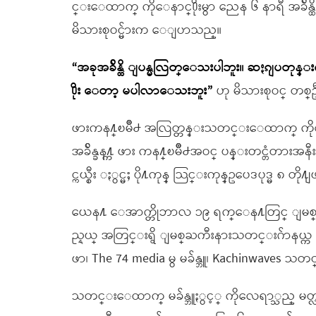
င္းေထာက္ ကိုေနာင္႐ိုးမွာ ညေန ၆ နာရီ အခ်ိ
မိသားစုဝင္မ်ားက ေျပာသည္။
“အခုအခ်ိန္ထိ ျပန္မလြတ္ေသးပါဘူး။ ဆႏၵျပတုန္
႐ိုး ေတာ့ မပါလာေသးဘူး”
ဟု မိသားစုဝင္ တ
ဖားကန႔္ၿမိဳ႕ အလြတ္တန္းသတင္းေထာက္ ကိုေန
အခ်ိန္ခန႔္က ဖား ကန႔္ၿမိဳ႕အဝင္ ပန္းတင္တံတားအနီးတြင္
င္ကယ္စီး ႏွင္မႈ ပို႔ကုန္ သြင္းကုန္ဥပေဒပုဒ္မ ၈ တ
ယေန႔ ေအာက္တိုဘာလ ၁၉ ရက္ေန႔တြင္ ျမစ္ႀကီ
ည္နယ္ အတြင္းရွိ ျမစ္ႀကီးနားသတင္းဂ်ာနယ္က 
ဖာ၊ The 74 media မွ မခ်န္ဘူ၊ Kachinwaves သ
သတင္းေထာက္ မခ်န္ဘူႏွင့္ ကိုလေရာ္သည္ မ