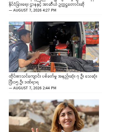
နိုင်ငံခြားရေး ဌာနနှင့် အာဆီယံ ဥက္ကဋ္ဌတောင်းဆို
—
AUGUST 7, 2026 4:27 PM
ထိုင်းစာသင်ကျောင်း ပစ်ခတ်မှု အနည်းဆုံး ၇ ဦး သေဆုံး
ပြီး၁၅ ဦး ဒဏ်ရာရ
—
AUGUST 7, 2026 2:44 PM