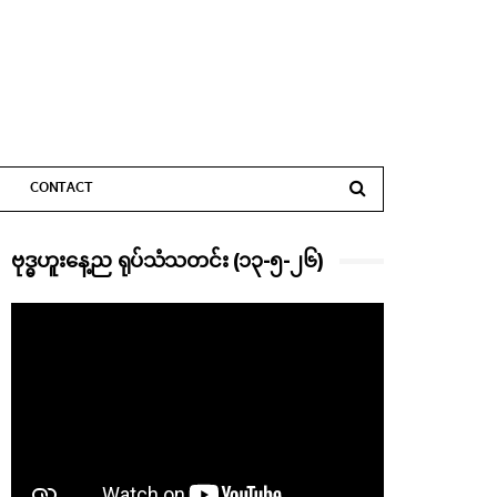
CONTACT
ဗုဒ္ဓဟူးနေ့ည ရုပ်သံသတင်း (၁၃-၅-၂၆)