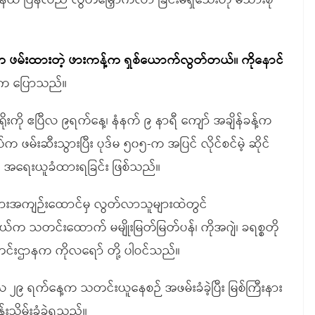
န်ထိ ပြန်လည် လွတ်မြှောက်လာ ခြင်းမရှိသေးဟု မိသားစု
်းက ဖမ်းထားတဲ့ ဖားကန့်က ရှစ်ယောက်လွတ်တယ်။ ကိုနောင်
း က ပြောသည်။
းကို ဧပြီလ ၉ရက်နေ့၊ နံနက် ၉ နာရီ ကျော် အချိန်ခန့်က
 ဖမ်းဆီးသွားပြီး ပုဒ်မ ၅၀၅-က အပြင် လိုင်စင်မဲ့ ဆိုင်
့ဖြင့် အရေးယူခံထားရခြင်း ဖြစ်သည်။
နားအကျဉ်းထောင်မှ လွတ်လာသူများထဲတွင်
ယ်က သတင်းထောက် မမျိုးမြတ်မြတ်ပန်၊ ကိုအဂျဲ၊ ခရစ္စတို
တင်းဌာနက ကိုလရော် တို့ ပါဝင်သည်။
၉ ရက်နေ့က သတင်းယူနေစဉ် အဖမ်းခံခဲ့ပြီး မြစ်ကြီးနား
းသိမ်းခံခဲ့ရသည်။