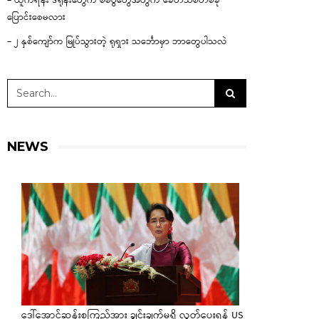
– ယူကရိန်း ဒရုန်းတွေက စစ်ပွဲတွေအတွက် ခေတ်သစ်တစ်ခု
ပြောင်းစေမလား
– ၂ နှစ်ကျော်က မြုပ်သွားတဲ့ ရုရှား သင်္ဘောမှာ ဘာတွေပါသလဲ
NEWS
ဒေါ်အောင်ဆန်းစုကြည်အား ချွင်းချက်မရှိ လွှတ်ပေးရန် US