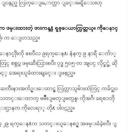
န္ထိ ျပန္လည္ လြတ္ေျမႇာက္လာ ျခင္းမရွိေသးဟု
းက ဖမ္းထားတဲ့ ဖားကန႔္က ရွစ္ေယာက္လြတ္တယ္။ ကိုေနာင္
စ္ဦး က ေျပာသည္။
ာင္႐ိုးကို ဧၿပီလ ၉ရက္ေန႔၊ နံနက္ ၉ နာရီ ေက်ာ္
 စစ္တပ္က ဖမ္းဆီးသြားၿပီး ပုဒ္မ ၅၀၅-က အျပင္ လိုင္စင္မဲ့ ဆို
ို႔ျဖင့္ အေရးယူခံထားရျခင္း ျဖစ္သည္။
းနားအက်ဥ္းေထာင္မွ လြတ္လာသူမ်ားထဲတြင္ ကခ်င္ျပ
သတင္းေထာက္ မမ်ိဳးျမတ္ျမတ္ပန္၊ ကိုအဂ်ဲ၊ ခရစၥတို
တင္းဌာနက ကိုလေရာ္ တို႔ ပါဝင္သည္။
တ္လ ၂၉ ရက္ေန႔က သတင္းယူေနစဥ္ အဖမ္းခံခဲ့ၿပီး ျ