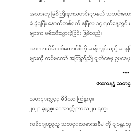
အလားတူ မြစ်ကြီးနားသတင်းဂျာနယ် သတင်းထောက် က
ခံ ခဲ့ရပြီး နောက်တစ်ရက် ဧပြီလ ၁၄ ရက်နေ့တွင် မ
များက ဖမ်းဆီးသွားခဲ့ခြင်း ဖြစ်သည်။
အာဏာသိမ်း စစ်ကောင်စီကို ဆန့်ကျင်သည့် ဆန္ဒ
များကို တပ်မတော် အကြည်ညို ပျက်စေမှု ဥပဒေပုဒ်မ
***
ဖားကန႔္မွ သတ
သတင္းႏွင့္ မီဒီယာ ကြန္ရက္။
၂၀၂၁ ခုႏွစ္၊ ေအာက္တိုဘာလ ၂၀ ရက္။
ကခ်င္ျပည္နယ္မွ သတင္းသမားအခ်ိဳ႕ ကို ျပန္