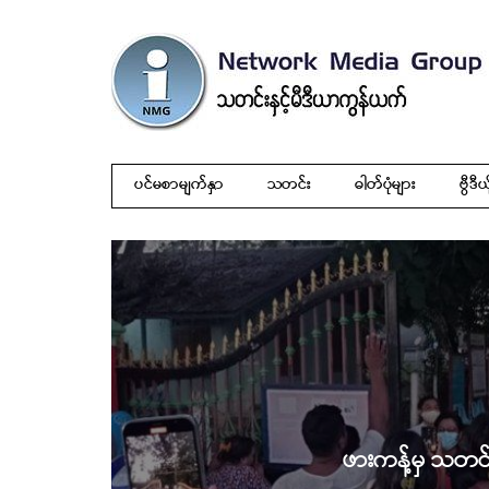
ပင်မစာမျက်နှာ
သတင်း
ဓါတ်ပုံများ
ဗွီဒီယ
ဖားကန့်မှ သတ