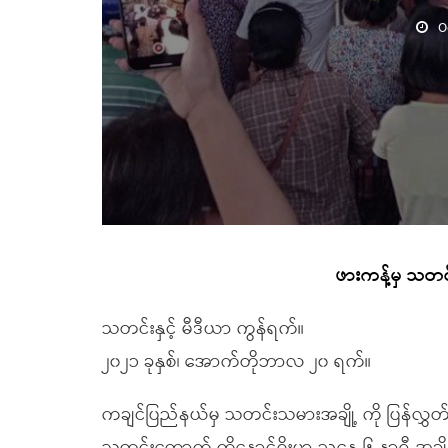
O
ဖားကန့်မှ သ
သတင်းနှင့် မီဒီယာ ကွန်ရက်။
၂၀၂၁ ခုနှစ်၊ အောက်တိုဘာလ ၂၀ ရက်။
ကချင်ပြည်နယ်မှ သတင်းသမားအချို့ ကို ပြန်လွှတ