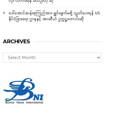
လုံး လက်ခံရန် ခဲယဉ်းဟု ဆို
ဒေါ်အောင်ဆန်းစုကြည်အား ချွင်းချက်မရှိ လွှတ်ပေးရန် US
နိုင်ငံခြားရေး ဌာနနှင့် အာဆီယံ ဥက္ကဋ္ဌတောင်းဆို
ARCHIVES