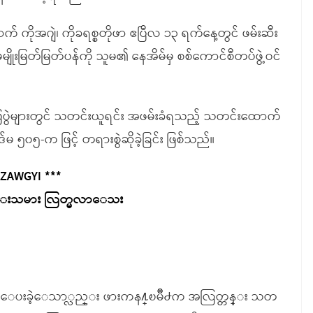
ိုအဂျဲ၊ ကိုခရစ္စတိုဖာ ဧပြီလ ၁၃ ရက်နေ့တွင် ဖမ်းဆီး
မျိုးမြတ်မြတ်ပန်ကို သူမ၏ နေအိမ်မှ စစ်ကောင်စီတပ်ဖွဲ့ဝင်
ပြပွဲများတွင် သတင်းယူရင်း အဖမ်းခံရသည့် သတင်းထောက်
 ၅၀၅-က ဖြင့် တရားစွဲဆိုခဲ့ခြင်း ဖြစ်သည်။
 ZAWGYI ***
င္းသမား လြတ္မလာေသး
လႊတ္ေပးခဲ့ေသာ္လည္း ဖားကန႔္ၿမိဳ႕က အလြတ္တန္း သတ