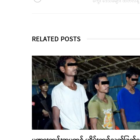
ကွေး ဒေသခံများ ထိတ်လန့်
RELATED POSTS