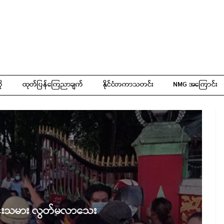
ို
ထုတ်ပြန်ကြေညာချက်
နိုင်ငံတကာသတင်း
NMG အကြောင်း
င်းသမား လွတ်မလာသေး