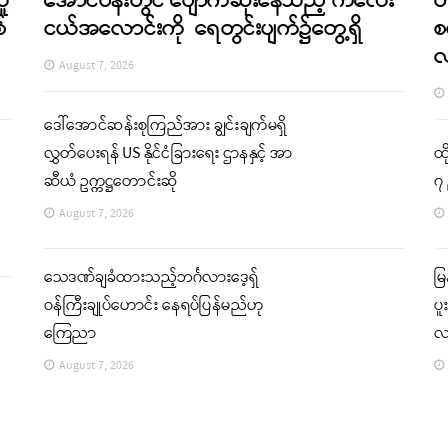
သူ
အောင်ပန်းတွင် ပျောက်ဆုံးနေသည့် ကလေး
တ
်
ငယ်အလောင်းကို ရေတွင်းပျက်၌တွေ့ရှိ
စ
August 7, 2026
ဒေါ်အောင်ဆန်းစုကြည်အား ချွင်းချက်မရှိ
လွှတ်ပေးရန် US နိုင်ငံခြားရေး ဌာနနှင့် အာ
ထိ
ဆီယံ ဥက္ကဋ္ဌတောင်းဆို
၇ 
August 7, 2026
သေဒဏ်ချခံထားသည့်ဘင်္ဂလားဒေ့ရှ်
မြ
ဝန်ကြီးချုပ်ဟောင်း နေရပ်ပြန်မည်ဟု
ပူ
ကြေညာ
လ
August 7, 2026