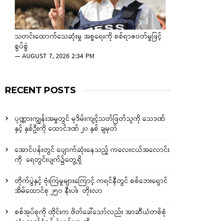
သတင်းထောက်သေဆုံးမှု အစ္စရေးကို စစ်ရာဇဝတ်မှုဖြင့်
စွပ်စွဲ
—
AUGUST 7, 2026 2:34 PM
RECENT POSTS
ပုဏ္ဏားကျွန်းအမှုတွင် မုဒိမ်းကျင့်သတ်ဖြတ်သူကို သေဒဏ်
နှင့် နှစ်ဦးကို ထောင်ဒဏ် ၂၀ နှစ် ချမှတ်
အောင်ပန်းတွင် ပျောက်ဆုံးနေသည့် ကလေးငယ်အလောင်း
ကို ရေတွင်းပျက်၌တွေ့ရှိ
တိုက်ပွဲနှင့် ဗုံးကြဲမှုများကြောင့် ကရင်နီတွင် စစ်ဘေးရှောင်
အိမ်ထောင်စု ၂၅၀ နီးပါး တိုးလာ
စစ်အုပ်စုကို ထိုင်းက ဖိတ်ခေါ်သော်လည်း အာဆီယံတစ်စုံ