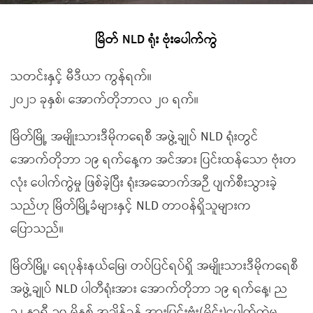
မြိတ် NLD ရုံး ဗုံးပေါက်ကွဲ
သတင်းနှင့် မီဒီယာ ကွန်ရက်။
၂၀၂၁ ခုနှစ်၊ အောက်တိုဘာလ ၂၀ ရက်။
မြိတ်မြို့ အမျိုးသားဒီမိုကရေစီ အဖွဲ့ချုပ် NLD ရုံးတွင်
အောက်တိုဘာ ၁၉ ရက်နေ့က အင်အား ပြင်းထန်သော ဗုံးတ
လုံး ပေါက်ကွဲမှု ဖြစ်ခဲ့ပြီး ရုံးအဆောက်အဉီ ပျက်စီးသွားခဲ့
သည်ဟု မြိတ်မြို့ခံများနှင့် NLD တာဝန်ရှိသူများက
ပြောသည်။
မြိတ်မြို့၊ ရေပုန်းနယ်မြေ၊ တပ်ပြင်ရပ်ရှိ အမျိုးသားဒီမိုကရေစီ
အဖွဲ့ချုပ် NLD ပါတီရုံးအား အောက်တိုဘာ ၁၉ ရက်နေ့၊ ည
၁၂ နာရီ ၁၀ မိနစ် အချိန်ခန့် အားပြင်းဗုံး(မိုင်း)ပေါက်ကွဲမှု