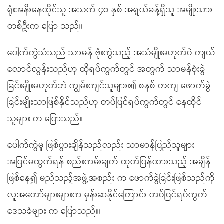
ရုံးအနီးနေထိုင်သူ အသက် ၄၀ နှစ် အရွယ်ခန့်ရှိသူ အမျိုးသား
တစ်ဦးက ပြော သည်။
ပေါက်ကွဲသံသည် သာမန် ဗုံးကွဲသည့် အသံမျိုးမဟုတ်ပဲ ကျယ်
လောင်လွန်းသည်ဟု ထိုရပ်ကွက်တွင် အတွက် သာမန်ဗုံးခွဲ
ခြင်းမျိုးမဟုတ်ဘဲ ကျွမ်းကျင်သူများ၏ စနစ် တကျ ဖောက်ခွဲ
ခြင်းမျိုးသာဖြစ်နိုင်သည်ဟု တပ်ပြင်ရပ်ကွက်တွင် နေထိုင်
သူများ က ပြောသည်။
ပေါက်ကွဲမှု ဖြစ်ပွားချိန်သည်လည်း သာမာန်ပြည်သူများ
အပြင်မထွက်ရန် စည်းကမ်းချက် ထုတ်ပြန်ထားသည့် အချိန်
ဖြစ်နေ၍ မည်သည့်အဖွဲ့အစည်း က ဖောက်ခွဲခြင်းဖြစ်သည်ကို
လူအတော်များများက မှန်းဆနိုင်ကြောင်း တပ်ပြင်ရပ်ကွက်
ဒေသခံများ က ပြောသည်။၊