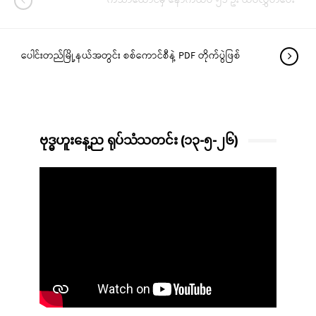
ကသာထောင်မှ နောက်ထပ် ၅၁ ဦး ထပ်လွှတ်ပေး
ပေါင်းတည်မြို့နယ်အတွင်း စစ်ကောင်စီနဲ့ PDF တိုက်ပွဲဖြစ်
ဗုဒ္ဓဟူးနေ့ည ရုပ်သံသတင်း (၁၃-၅-၂၆)