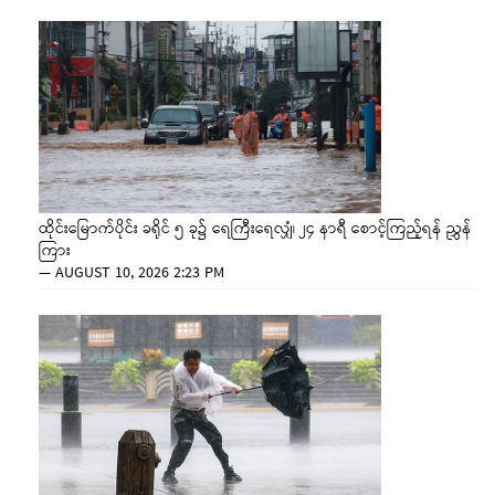
ထိုင်းမြောက်ပိုင်း ခရိုင် ၅ ခု၌ ရေကြီးရေလျှံ၊ ၂၄ နာရီ စောင့်ကြည့်ရန် ညွှန်
ကြား
—
AUGUST 10, 2026 2:23 PM