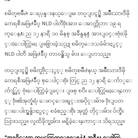
ၿမိတ္ၿမိဳ႕၊ ေရပုန္းနယ္ေျမ၊ တပ္ျပင္ရပ္ရွိ အမ်ိဳးသားဒီမို
ကေရစီအဖြဲ႕ခ်ဳပ္ NLD ပါတီ႐ုံးအား ေအာက္တိုဘာ ၁၉ ရ
က္ေန႔၊ ည ၁၂ နာရီ ၁၀ မိနစ္ အခ်ိန္ခန႔္ အားျပင္းဗုံး(မို
င္း)ေပါက္ကြဲမႈ ျဖစ္ပြားခဲ့သည္ဟု ၿမိတ္ေဒသခံမ်ားႏွင့္
NLD ပါတီ အဖြဲ႕ခ်ဳပ္ တာဝန္ရွိသူ မ်ား ေျပာသည္။
တပ္ျပင္ရပ္ရွိ ၿမိတ္ခ႐ိုင္ႏွင့္ ၿမိတ္ၿမိဳ႕နယ္ အမ်ိဳးသားဒီမို
ကေရစီအဖြဲ႕ခ်ဳပ္ စုေပါင္း႐ုံး တြင္ ည ၁၂ နာရီ ေက်ာ္ေ
က်ာ္တြင္ ဗုံးေပါက္ကြဲခဲ့ျခင္း ျဖစ္ ၿပီး ေပါက္ကြဲမႈေၾကာ
င့္ ႐ုံး၏အုတ္နံရံ၊ ေဖာင္ေဒးရွင္းအပိုင္းမ်ား၊ ႐ုံးျပတ
င္းေပါက္မွန္မ်ားႏွင့္ ၿခံစည္း႐ိုး အုတ္တံ တိုင္းမ်ား ပ်က္စီး
သြားသည္။ လူထိခိုက္မႈမ်ား မရွိခဲ့ေၾကာင္း သိရသည္။
“အခုမိုင္းက တမင္အကြက္ေစ့ေစ့နဲ႔ အခ်ိန္ယူ ေဖါက္ခြဲ