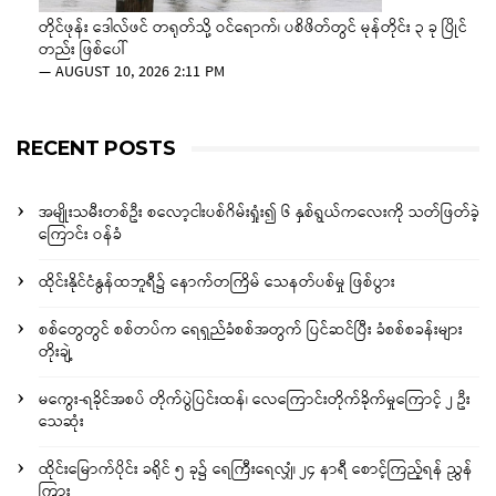
တိုင်ဖုန်း ဒေါလ်ဖင် တရုတ်သို့ ဝင်ရောက်၊ ပစိဖိတ်တွင် မုန်တိုင်း ၃ ခု ပြိုင်
တည်း ဖြစ်ပေါ်
—
AUGUST 10, 2026 2:11 PM
RECENT POSTS
အမျိုးသမီးတစ်ဦး စလော့ငါးပစ်ဂိမ်းရှုံး၍ ၆ နှစ်ရွယ်ကလေးကို သတ်ဖြတ်ခဲ့
ကြောင်း ဝန်ခံ
ထိုင်းနိုင်ငံနွန်ထဘူရီ၌ နောက်တကြိမ် သေနတ်ပစ်မှု ဖြစ်ပွား
စစ်တွေတွင် စစ်တပ်က ရေရှည်ခံစစ်အတွက် ပြင်ဆင်ပြီး ခံစစ်စခန်းများ
တိုးချဲ့
မကွေး-ရခိုင်အစပ် တိုက်ပွဲပြင်းထန်၊ လေကြောင်းတိုက်ခိုက်မှုကြောင့် ၂ ဦး
သေဆုံး
ထိုင်းမြောက်ပိုင်း ခရိုင် ၅ ခု၌ ရေကြီးရေလျှံ၊ ၂၄ နာရီ စောင့်ကြည့်ရန် ညွှန်
ကြား