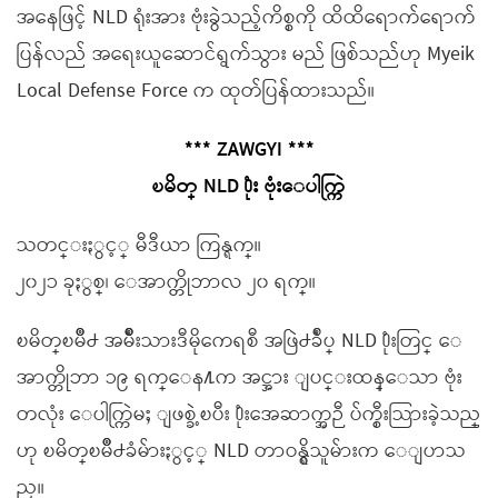
အနေဖြင့် NLD ရုံးအား ဗုံးခွဲသည့်ကိစ္စကို ထိထိရောက်ရောက်
ပြန်လည် အရေးယူဆောင်ရွက်သွား မည် ဖြစ်သည်ဟု Myeik
Local Defense Force က ထုတ်ပြန်ထားသည်။
*** ZAWGYI ***
ၿမိတ္ NLD ႐ုံး ဗုံးေပါက္ကြဲ
သတင္းႏွင့္ မီဒီယာ ကြန္ရက္။
၂၀၂၁ ခုႏွစ္၊ ေအာက္တိုဘာလ ၂၀ ရက္။
ၿမိတ္ၿမိဳ႕ အမ်ိဳးသားဒီမိုကေရစီ အဖြဲ႕ခ်ဳပ္ NLD ႐ုံးတြင္ ေ
အာက္တိုဘာ ၁၉ ရက္ေန႔က အင္အား ျပင္းထန္ေသာ ဗုံး
တလုံး ေပါက္ကြဲမႈ ျဖစ္ခဲ့ၿပီး ႐ုံးအေဆာက္အဉီ ပ်က္စီးသြားခဲ့သည္
ဟု ၿမိတ္ၿမိဳ႕ခံမ်ားႏွင့္ NLD တာဝန္ရွိသူမ်ားက ေျပာသ
ည္။