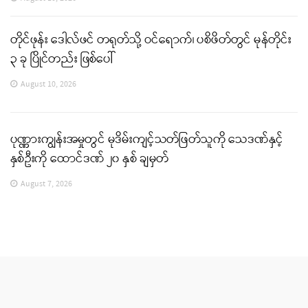
တိုင်ဖုန်း ဒေါလ်ဖင် တရုတ်သို့ ဝင်ရောက်၊ ပစိဖိတ်တွင် မုန်တိုင်း
၃ ခု ပြိုင်တည်း ဖြစ်ပေါ်
August 10, 2026
ပုဏ္ဏားကျွန်းအမှုတွင် မုဒိမ်းကျင့်သတ်ဖြတ်သူကို သေဒဏ်နှင့်
နှစ်ဦးကို ထောင်ဒဏ် ၂၀ နှစ် ချမှတ်
August 7, 2026