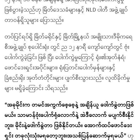
ဖြစ်ပွားခဲ့သည်ဟု မြိတ်ဒေသခံများနှင့် NLD ပါတီ အဖွဲ့ချုပ်
တာဝန်ရှိသူများ ပြောသည်။
တပ်ပြင်ရပ်ရှိ မြိတ်ခရိုင်နှင့် မြိတ်မြို့နယ် အမျိုးသားဒီမိုကရေ
စီအဖွဲ့ချုပ် စုပေါင်းရုံး တွင် ည ၁၂ နာရီ ကျော်ကျော်တွင် ဗုံး
ပေါက်ကွဲခဲ့ခြင်း ဖြစ် ပြီး ပေါက်ကွဲမှုကြောင့် ရုံး၏အုတ်နံရံ၊
ဖောင်ဒေးရှင်းအပိုင်းများ၊ ရုံးပြတင်းပေါက်မှန်များနှင့်
ခြံစည်းရိုး အုတ်တံတိုင်းများ ပျက်စီးသွားသည်။ လူထိခိုက်မှု
များ မရှိခဲ့ကြောင်း သိရသည်။
“အခုမိုင်းက တမင်အကွက်စေ့စေ့နဲ့ အချိန်ယူ ဖေါက်ခွဲတာဖြစ်
မယ်။ သာမာန်ဗုံးပေါက်ရုံလောက်နဲ့ အဲဒီလောက် မပျက်စီးနိုင်
ဘူး။ မိုင်းနဲ့ဖေါက်ခွဲတာ ဖြစ်နိုင်တယ်။ အောက်ထပ်ဖောင်ဒေး
ရှင်း တခုလုံးသုံးမရတော့ဘူး။အသစ်ပြန်ဆောက်မှရမယ်”
ဟု