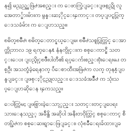
န၍ မည္သည့္အဖြဲ႕အစည္း က ေဖာက္ခြဲျခင္းျဖစ္သည္ကို လူ
အေတာ္မ်ားမ်ားက မွန္းဆႏိုင္ေၾကာင္း တပ္ျပင္ရပ္ကြက္
ေဒသခံမ်ား က ေျပာသည္။၊
ၿမိတ္ၿမိဳ႕၊ ၿမိတ္ေတာင္နယ္ေျမ၊ ၿမိဳ႕သစ္ရပ္ကြက္တြင္ ေအာ
က္တိုဘာလ ၁၉ ရက္ေန႔ နံနက္ပိုင္းက စစ္ေကာင္စီ သတ
င္းေပး ျပည္ခိုင္ၿဖိဳးပါတီ၏ ရပ္ေက်းစည္း႐ုံးေရးမႉး တ
စ္ဦး အသတ္ခံခဲ့ရေနာက္ ပ်ဴေစာထီးအဖြဲ႕က လက္ တုန႔္ျပ
န္ျခင္း ျဖစ္ႏိုင္သည္ဟုလည္း ေဒသခံအခ်ိဳ႕ က သုံးသ
ပ္ေျပာဆိုေန ၾကသည္။
ေပါက္ကြဲမႈ ျဖစ္ပြားခဲ့ေသာ္လည္း သတင္းတင္ျပေရး
သားေနသည့္ အခ်ိန္ထိ အဆိုပါ အနီးတဝိုက္တြင္ စစ္ေကာင္ စီ
တပ္ဖြဲ႕က စစ္ေဆးရွာေဖြျခင္း၊ လုံၿခဳံေရးခ်ထားျခ