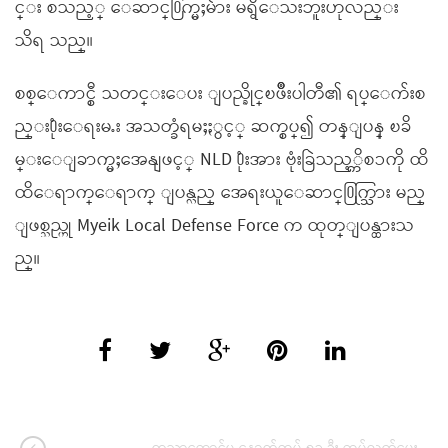
င္း စသည့္ ေဆာင္႐ြက္မႈမ်ား မရွိေသးဘူးဟုလည္း
သိရ သည္။
စစ္ေကာင္စီ သတင္းေပး ျပည္ခိုင္ၿဖိဳးပါတီ၏ ရပ္ေက်းစ
ည္း႐ုံးေရးမႉး အသတ္ခံရမႈႏွင့္ ဆက္စပ္၍ တန္ျပန္ ၿခိ
မ္းေျခာက္မႈအေနျဖင့္ NLD ႐ုံးအား ဗုံးခြဲသည့္ကိစၥကို ထိ
ထိေရာက္ေရာက္ ျပန္လည္ အေရးယူေဆာင္႐ြက္သြား မည္
ျဖစ္သည္ဟု Myeik Local Defense Force က ထုတ္ျပန္ထားသ
ည္။