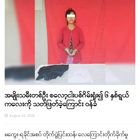
အမျိုးသမီးတစ်ဦး စလော့ငါးပစ်ဂိမ်းရှုံး၍ ၆ နှစ်ရွယ်
ကလေးကို သတ်ဖြတ်ခဲ့ကြောင်း ဝန်ခံ
August 10, 2026
မကွေး-ရခိုင်အစပ် တိုက်ပွဲပြင်းထန်၊ လေကြောင်းတိုက်ခိုက်မှု