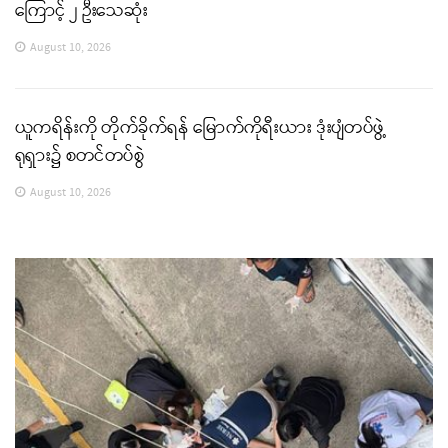
ကြောင့် ၂ ဦးသေဆုံး
August 10, 2026
ယူကရိန်းကို တိုက်ခိုက်ရန် မြောက်ကိုရီးယား ဒုံးပျံတပ်ဖွဲ့
ရုရှား၌ စတင်တပ်စွဲ
August 10, 2026