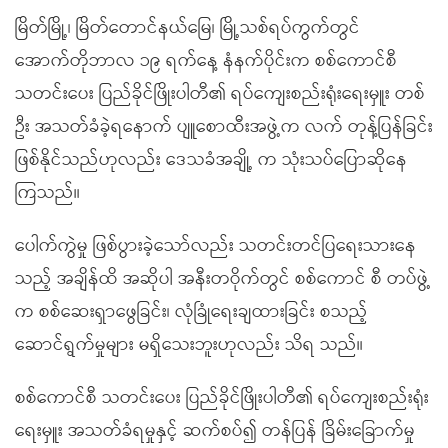
မြိတ်မြို့၊ မြိတ်တောင်နယ်မြေ၊ မြို့သစ်ရပ်ကွက်တွင်
အောက်တိုဘာလ ၁၉ ရက်နေ့ နံနက်ပိုင်းက စစ်ကောင်စီ
သတင်းပေး ပြည်ခိုင်ဖြိုးပါတီ၏ ရပ်ကျေးစည်းရုံးရေးမှူး တစ်
ဦး အသတ်ခံခဲ့ရနောက် ပျူစောထီးအဖွဲ့က လက် တုန့်ပြန်ခြင်း
ဖြစ်နိုင်သည်ဟုလည်း ဒေသခံအချို့ က သုံးသပ်ပြောဆိုနေ
ကြသည်။
ပေါက်ကွဲမှု ဖြစ်ပွားခဲ့သော်လည်း သတင်းတင်ပြရေးသားနေ
သည့် အချိန်ထိ အဆိုပါ အနီးတဝိုက်တွင် စစ်ကောင် စီ တပ်ဖွဲ့
က စစ်ဆေးရှာဖွေခြင်း၊ လုံခြုံရေးချထားခြင်း စသည့်
ဆောင်ရွက်မှုများ မရှိသေးဘူးဟုလည်း သိရ သည်။
စစ်ကောင်စီ သတင်းပေး ပြည်ခိုင်ဖြိုးပါတီ၏ ရပ်ကျေးစည်းရုံး
ရေးမှူး အသတ်ခံရမှုနှင့် ဆက်စပ်၍ တန်ပြန် ခြိမ်းခြောက်မှု