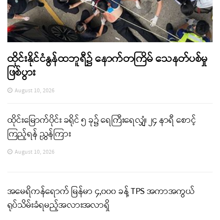
ထိုင်းနိုင်ငံနွန်ထဘူရီ၌ နောက်တကြိမ် သေနတ်ပစ်မှု
ဖြစ်ပွား
August 10, 2026
ထိုင်းမြောက်ပိုင်း ခရိုင် ၅ ခု၌ ရေကြီးရေလျှံ၊ ၂၄ နာရီ စောင့်
ကြည့်ရန် ညွှန်ကြား
August 10, 2026
အမေရိကန်ရောက် မြန်မာ ၄,၀၀၀ ခန့် TPS အကာအကွယ်
ရုပ်သိမ်းခံရမည့်အလားအလာရှိ