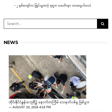
– ၂ နှစ်ကျော်က မြုပ်သွားတဲ့ ရုရှား သင်္ဘောမှာ ဘာတွေပါသလဲ
NEWS
ထိုင်းနိုင်ငံနွန်ထဘူရီ၌ နောက်တကြိမ် သေနတ်ပစ်မှု ဖြစ်ပွား
—
AUGUST 10, 2026 4:18 PM