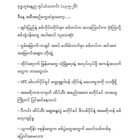
ဗုဒ္ဓဟူးနေ့ည ရုပ်သံသတင်း (၁၃-၅-၂၆)
ဒီနေ့ အစီအစဉ်တွေထဲမှာတော့…..
– ချင်းပြည်နဲ့ စစ်ကိုင်းတိုင်းမှာ စစ်တပ်က လေကြောင်းက ဗုံးကြဲလို့
စစ်သုံ့ပန်းတွေ အပါအဝင် လူသေဆုံး
– ရှမ်းမြောက်-ကချင် အစပ် မဘိမ်းဘက်မှာ စစ်တပ်က အင်အား
အမြောက်အများ တိုးချဲ့
– ထိုင်းရောက် မြန်မာတွေ လုံခြုံရေးနဲ့ အလုပ်လုပ်ဖို့ အကန့်အသတ်
တွေက ဘာတွေလဲ။
– UFC ခါးပတ်ပိုင်ရှင် ဂျော့ရှူဝါဗန် ထိုင်းနဲ့ မလေးရှားကို လာဖို့ရှိ
– အမေရိကား-တရုတ် ထိပ်သီး အစည်းအဝေး မတိုင်ခင် ဘာတွေ
ကြိုတင် ပြင်ဆင်နေသလဲ
– ပီကင်း ထိပ်သီး ဆွေးနွေးပွဲ မတိုင်ခင် ဖိလစ်ပိုင်နဲ့ အမေရိကန် စစ်
လေ့ကျင့်မှု
– ယူကရိန်း ဒရုန်းတွေက စစ်ပွဲတွေအတွက် ခေတ်သစ်တစ်ခု
ပြောင်းစေမလား