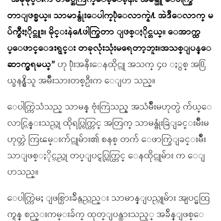
တာျဖစ္မယ္။ သာမာန္ဗုံးေပါက္႐ုံေလာက္နဲ႔ အဲဒီေလာက္ မ
ပ်က္စီးႏိုင္ဘူး။ မိုင္းနဲ႔ေဖါက္ခြဲတာ ျဖစ္ႏိုင္တယ္။ ေအာက္ထ
ပ္ေဖာင္ေဒးရွင္း တခုလုံးသုံးမရေတာ့ဘူး။အသစ္ျပန္ေ
ဆာက္မွရမယ္”
ဟု ႐ုံးအနီးေနထိုင္သူ အသက္ ၄၀ ႏွစ္ အ႐ြ
ယ္ခန႔္ရွိသူ အမ်ိဳးသားတစ္ဦးက ေျပာ သည္။
ေပါက္ကြဲသံသည္ သာမန္ ဗုံးကြဲသည့္ အသံမ်ိဳးမဟုတ္ပဲ က်ယ္ေ
လာင္လြန္းသည္ဟု ထိုရပ္ကြက္တြင္ အတြက္ သာမန္ဗုံးခြဲျခင္းမ်ိဳးမ
ဟုတ္ဘဲ ကြၽမ္းက်င္သူမ်ား၏ စနစ္ တက် ေဖာက္ခြဲျခင္းမ်ိဳး
သာျဖစ္ႏိုင္သည္ဟု တပ္ျပင္ရပ္ကြက္တြင္ ေနထိုင္သူမ်ား က ေျ
ပာသည္။
ေပါက္ကြဲမႈ ျဖစ္ပြားခ်ိန္သည္လည္း သာမာန္ျပည္သူမ်ား အျပင္မထြ
က္ရန္ စည္းကမ္းခ်က္ ထုတ္ျပန္ထားသည့္ အခ်ိန္ျဖစ္ေ