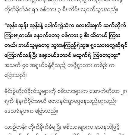
တိုက်ခိုက်ခံရရာ စစ်ကား ၃ စီး တိမ်း မှောက်သွားသည်။
“အုန်း အုန်း အုန်းနဲ့ ပေါက်ကွဲသံက လေးငါးချက် ဆက်တိုက်
ကြားရတယ်။ နောက်တော့ စစ်ကား ၃ စီး ထိတယ် ကြား
တယ်၊ ဘယ်သူမှတော့ သွားမကြည့်ရဲဘူး။ ရွာသားတွေဆိုရင်
ကြောက်လန့်ပြီး ဈေးဝယ်တောင် မထွက်ရဲ ကြတော့ဘူး”
အသက် ၄၀ အရွယ်ခန့်ရှိသည့် တပို့ရွာသား တစ်ဦး က
ပြောသည်။
မိုင်းခွဲတိုက်ခိုက်သူများကို စစ်သားများက အောက်တိုဘာ ၂၇
ရက် နံနက်ပိုင်းအထိ တောနင်းရှာဖွေနေသည်ဟုလည်း
ဒေသခံများက ပြောသည်။
ယာဉ်တန်း တိုက်ခိုက်ခံရပြီး စစ်သားများက သေနတ်ဖြင့်