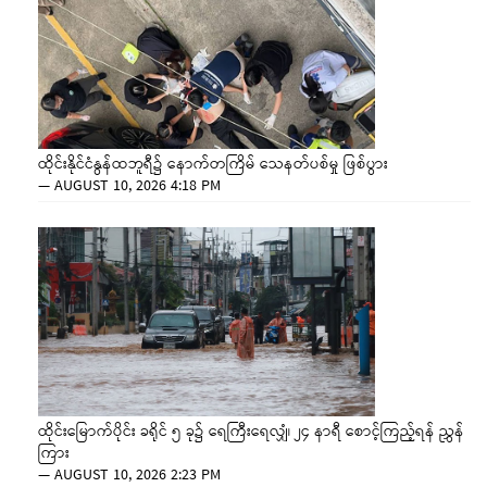
ထိုင်းနိုင်ငံနွန်ထဘူရီ၌ နောက်တကြိမ် သေနတ်ပစ်မှု ဖြစ်ပွား
—
AUGUST 10, 2026 4:18 PM
ထိုင်းမြောက်ပိုင်း ခရိုင် ၅ ခု၌ ရေကြီးရေလျှံ၊ ၂၄ နာရီ စောင့်ကြည့်ရန် ညွှန်
ကြား
—
AUGUST 10, 2026 2:23 PM