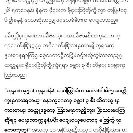
၁၅ စီး ပါဝင္သည့္ ယာဥ္တန္းကို အဖြဲ႕တစ္ဖြဲ႕ က ေအာက္တိုဘာ
၂၆ ရက္ေန႔၊ နံနက္ ပိုင္းက မိုင္းဆြဲတိုက္ခိုက္ရာ တပ္ဖြဲ႕ဝင္
၆ ဦးခန႔္ ေသဆုံးသည္ဟု ေဒသခံမ်ားက ေျပာသည္။
ၿမိတ္ခ႐ိုင္၊ ပုေလာၿမိဳ႕နယ္၊ ပလၿမိဳ႕အနီး စက္ေတာ္
ရာေက်း႐ြာႏွင့္ တပိုေက်း႐ြာအၾကားရွိ ဘုရားကု
န္းေနရာတြင္ စစ္ေကာင္စီတပ္ဖြဲ႕ဝင္မ်ားလိုက္ပါလာသည့္
ယာဥ္တန္း မိုင္းခြဲတိုက္ခိုက္ခံရရာ စစ္ကား ၃ စီး တိမ္း ေမွာက္
သြားသည္။
“အုန္း အုန္း အုန္းနဲ႔ ေပါက္ကြဲသံက ေလးငါးခ်က္ ဆက္တို
က္ၾကားရတယ္။ ေနာက္ေတာ့ စစ္ကား ၃ စီး ထိတယ္ ၾ
ကားတယ္၊ ဘယ္သူမွေတာ့ သြားမၾကည့္ရဲဘူး။ ႐ြာသားေတြ
ဆိုရင္ ေၾကာက္လန႔္ၿပီး ေဈးဝယ္ေတာင္ မထြက္ရဲ ၾ
ကေတာ့ဘူး”
အသက္ ၄၀ အ႐ြယ္ခန႔္ရွိသည့္ တပို႔႐ြာသား တ