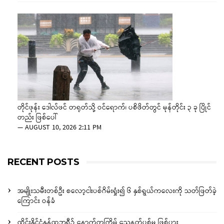
တိုင်ဖုန်း ဒေါလ်ဖင် တရုတ်သို့ ဝင်ရောက်၊ ပစိဖိတ်တွင် မုန်တိုင်း ၃ ခု ပြိုင်
တည်း ဖြစ်ပေါ်
—
AUGUST 10, 2026 2:11 PM
RECENT POSTS
အမျိုးသမီးတစ်ဦး စလော့ငါးပစ်ဂိမ်းရှုံး၍ ၆ နှစ်ရွယ်ကလေးကို သတ်ဖြတ်ခဲ့
ကြောင်း ဝန်ခံ
ထိုင်းနိုင်ငံနွန်ထဘူရီ၌ နောက်တကြိမ် သေနတ်ပစ်မှု ဖြစ်ပွား