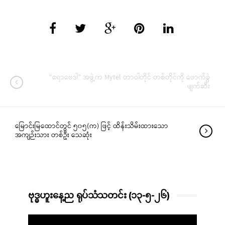
“ဧရာဗေဒါ” အဖွဲ့က Mytel တာဝါတိုင် တစ်တိုင်ကို ဖောက်ခွဲ
ဖျက်ဆီး
မြောင်းမြထောင်တွင် ၅၀၅(က) ဖြင့် ထိန်းသိမ်းထားသော
အကျဉ်းသား တစ်ဦး သေဆုံး
ဗုဒ္ဓဟူးနေ့ည ရုပ်သံသတင်း (၁၃-၅-၂၆)