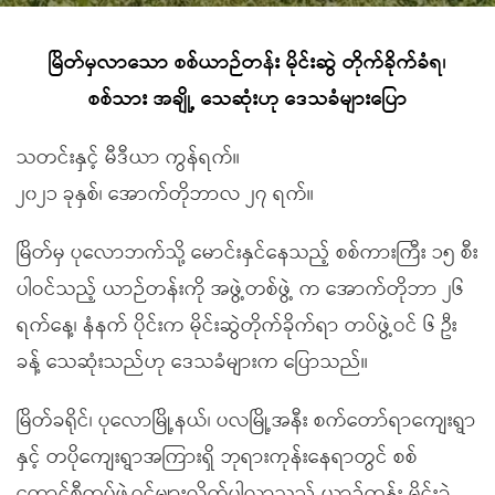
မြိတ်မှလာသော စစ်ယာဉ်တန်း မိုင်းဆွဲ တိုက်ခိုက်ခံရ၊
စစ်သား အချို့ သေဆုံးဟု ဒေသခံများပြော
သတင်းနှင့် မီဒီယာ ကွန်ရက်။
၂၀၂၁ ခုနှစ်၊ အောက်တိုဘာလ ၂၇ ရက်။
မြိတ်မှ ပုလောဘက်သို့ မောင်းနှင်နေသည့် စစ်ကားကြီး ၁၅ စီး
ပါဝင်သည့် ယာဉ်တန်းကို အဖွဲ့တစ်ဖွဲ့ က အောက်တိုဘာ ၂၆
ရက်နေ့၊ နံနက် ပိုင်းက မိုင်းဆွဲတိုက်ခိုက်ရာ တပ်ဖွဲ့ဝင် ၆ ဦး
ခန့် သေဆုံးသည်ဟု ဒေသခံများက ပြောသည်။
မြိတ်ခရိုင်၊ ပုလောမြို့နယ်၊ ပလမြို့အနီး စက်တော်ရာကျေးရွာ
နှင့် တပိုကျေးရွာအကြားရှိ ဘုရားကုန်းနေရာတွင် စစ်
ကောင်စီတပ်ဖွဲ့ဝင်များလိုက်ပါလာသည့် ယာဉ်တန်း မိုင်းခွဲ