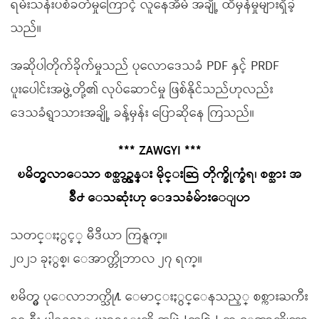
ရမ်းသန်းပစ်ခတ်မှုကြောင့် လူနေအိမ် အချို့ ထိမှန်မှုများရှိခဲ့
သည်။
အဆိုပါတိုက်ခိုက်မှုသည် ပုလောဒေသခံ PDF နှင့် PRDF
ပူးပေါင်းအဖွဲ့တို့၏ လုပ်ဆောင်မှု ဖြစ်နိုင်သည်ဟုလည်း
ဒေသခံရွာသားအချို့ ခန့်မှန်း ပြောဆိုနေ ကြသည်။
*** ZAWGYI ***
ၿမိတ္မွလာေသာ စစ္ယာဥ္တန္း မိုင္းဆြဲ တိုက္ခိုက္ခံရ၊ စစ္သား အ
ခ်ိဳ႕ ေသဆုံးဟု ေဒသခံမ်ားေျပာ
သတင္းႏွင့္ မီဒီယာ ကြန္ရက္။
၂၀၂၁ ခုႏွစ္၊ ေအာက္တိုဘာလ ၂၇ ရက္။
ၿမိတ္မွ ပုေလာဘက္သို႔ ေမာင္းႏွင္ေနသည့္ စစ္ကားႀကီး