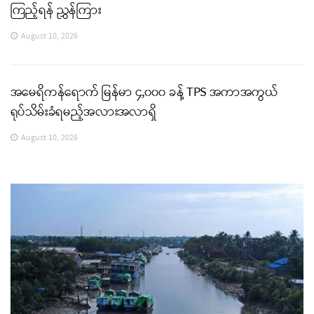
ကြည့်ရန် ညွှန်ကြား
August 10, 2026
အမေရိကန်ရောက် မြန်မာ ၄,၀၀၀ ခန့် TPS အကာအကွယ်
ရုပ်သိမ်းခံရမည့်အလားအလာရှိ
August 10, 2026