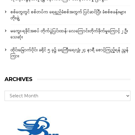
စစ်တွေတွင် စစ်တပ်က ရေရှည်ခံစစ်အတွက် ပြင်ဆင်ပြီး ခံစစ်စခန်းများ
တိုးချဲ့
မကွေး-ရခိုင်အစပ် တိုက်ပွဲပြင်းထန်၊ လေကြောင်းတိုက်ခိုက်မှုကြောင့် ၂ ဦး
သေဆုံး
ထိုင်းမြောက်ပိုင်း ခရိုင် ၅ ခု၌ ရေကြီးရေလျှံ၊ ၂၄ နာရီ စောင့်ကြည့်ရန် ညွှန်
ကြား
ARCHIVES