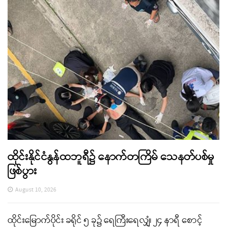
ထိုင်းနိုင်ငံနွန်ထဘူရီ၌ နောက်တကြိမ် သေနတ်ပစ်မှု
ဖြစ်ပွား
August 10, 2026
ထိုင်းမြောက်ပိုင်း ခရိုင် ၅ ခု၌ ရေကြီးရေလျှံ၊ ၂၄ နာရီ စောင့်