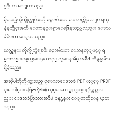
စ္ဦး က ေျပာသည္။
မိုင္းခြဲတိုက္ခိုက္သူမ်ားကို စစ္သားမ်ားက ေအာက္တိုဘာ ၂၇ ရက္
နံနက္ပိုင္းအထိ ေတာနင္းရွာေဖြေနသည္ဟုလည္း ေဒသ
ခံမ်ားက ေျပာသည္။
ယာဥ္တန္း တိုက္ခိုက္ခံရၿပီး စစ္သားမ်ားက ေသနတ္ျဖင့္ ရ
မ္းသန္းပစ္ခတ္မႈေၾကာင့္ လူေနအိမ္ အခ်ိဳ႕ ထိမွန္မႈမ်ား
ရွိခဲ့သည္။
အဆိုပါတိုက္ခိုက္မႈသည္ ပုေလာေဒသခံ PDF ႏွင့္ PRDF
ပူးေပါင္းအဖြဲ႕တို႔၏ လုပ္ေဆာင္မႈ ျဖစ္ႏိုင္သည္ဟုလ
ည္း ေဒသခံ႐ြာသားအခ်ိဳ႕ ခန႔္မွန္း ေျပာဆိုေန ၾက
သည္။