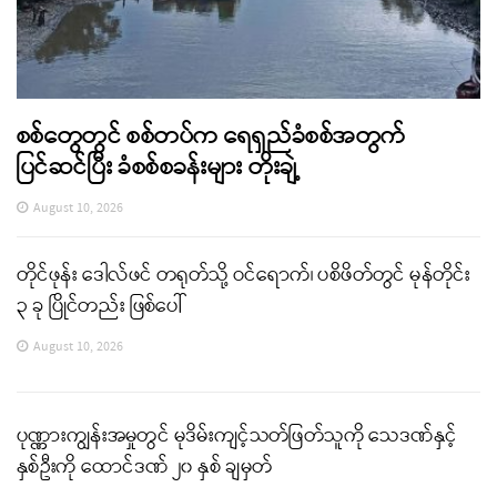
စစ်တွေတွင် စစ်တပ်က ရေရှည်ခံစစ်အတွက်
ပြင်ဆင်ပြီး ခံစစ်စခန်းများ တိုးချဲ့
August 10, 2026
တိုင်ဖုန်း ဒေါလ်ဖင် တရုတ်သို့ ဝင်ရောက်၊ ပစိဖိတ်တွင် မုန်တိုင်း
၃ ခု ပြိုင်တည်း ဖြစ်ပေါ်
August 10, 2026
ပုဏ္ဏားကျွန်းအမှုတွင် မုဒိမ်းကျင့်သတ်ဖြတ်သူကို သေဒဏ်နှင့်
နှစ်ဦးကို ထောင်ဒဏ် ၂၀ နှစ် ချမှတ်