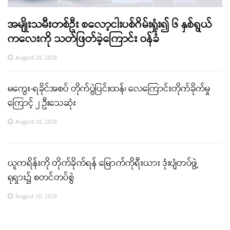
အမျိုးသမီးတစ်ဦး စလော့ငါးပစ်ဂိမ်းရှုံး၍ ၆ နှစ်ရွယ်
ကလေးကို သတ်ဖြတ်ခဲ့ကြောင်း ဝန်ခံ
August 10, 2026
မကွေး-ရခိုင်အစပ် တိုက်ပွဲပြင်းထန်၊ လေကြောင်းတိုက်ခိုက်မှု
ကြောင့် ၂ ဦးသေဆုံး
August 10, 2026
ယူကရိန်းကို တိုက်ခိုက်ရန် မြောက်ကိုရီးယား ဒုံးပျံတပ်ဖွဲ့
ရုရှား၌ စတင်တပ်စွဲ
August 10, 2026