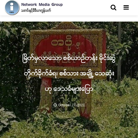
Men
မြိတ်မှလာသော စစ်ယာဉ်တန်း မိုင်းဆွဲ
တိုက်ခိုက်ခံရ၊ စစ်သား အချို့ သေဆုံး
ဟု ဒေသခံများပြော
October 27, 2021