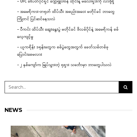
– UFC ခါးပတ်ပိုင်ရှင် ဂျော့ရှူဝါဗန် ထိုင်းနဲ့ မလေးရှားကို လာဖို့ရှိ
– အမေရိကား-တရုတ် ထိပ်သီး အစည်းအဝေး မတိုင်ခင် ဘာတွေ
ကြိုတင် ပြင်ဆင်နေသလဲ
– ပီကင်း ထိပ်သီး ဆွေးနွေးပွဲ မတိုင်ခင် ဖိလစ်ပိုင်နဲ့ အမေရိကန် စစ်
လေ့ကျင့်မှု
– ယူကရိန်း ဒရုန်းတွေက စစ်ပွဲတွေအတွက် ခေတ်သစ်တစ်ခု
ပြောင်းစေမလား
– ၂ နှစ်ကျော်က မြုပ်သွားတဲ့ ရုရှား သင်္ဘောမှာ ဘာတွေပါသလဲ
NEWS