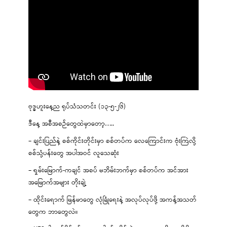
ဗုဒ္ဓဟူးနေ့ည ရုပ်သံသတင်း (၁၃-၅-၂၆)
ဒီနေ့ အစီအစဉ်တွေထဲမှာတော့…..
– ချင်းပြည်နဲ့ စစ်ကိုင်းတိုင်းမှာ စစ်တပ်က လေကြောင်းက ဗုံးကြဲလို့
စစ်သုံ့ပန်းတွေ အပါအဝင် လူသေဆုံး
– ရှမ်းမြောက်-ကချင် အစပ် မဘိမ်းဘက်မှာ စစ်တပ်က အင်အား
အမြောက်အများ တိုးချဲ့
– ထိုင်းရောက် မြန်မာတွေ လုံခြုံရေးနဲ့ အလုပ်လုပ်ဖို့ အကန့်အသတ်
တွေက ဘာတွေလဲ။