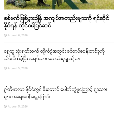
စစ်မက်ဖြစ်ပွားချိန် အကျပ်အတည်းများကို ရင်ဆိုင်
နိုင်ရန် ထိုင်ဝမ်ပြင်ဆင်
August 6, 2026
ရွှေကူ သုံးရက်ဆက် တိုက်ပွဲအတွင်း စစ်တပ်စခန်းတစ်ခုကို
သိမ်းပိုက်ခဲ့ပြီး အရပ်သား သေဆုံးမှုများရှိနေ
August 5, 2026
ဂွါတီမာလာ နိုင်ငံတွင် မီးတောင် ပေါက်ကွဲမှုကြောင့် ရွာသား
များ အရေးပေါ် ရွှေ့ပြောင်း
August 5, 2026