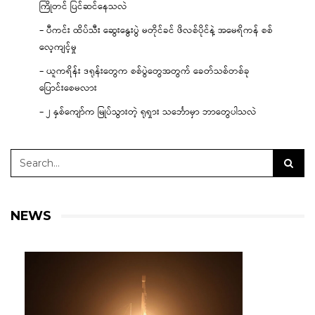
ကြိုတင် ပြင်ဆင်နေသလဲ
– ပီကင်း ထိပ်သီး ဆွေးနွေးပွဲ မတိုင်ခင် ဖိလစ်ပိုင်နဲ့ အမေရိကန် စစ်
လေ့ကျင့်မှု
– ယူကရိန်း ဒရုန်းတွေက စစ်ပွဲတွေအတွက် ခေတ်သစ်တစ်ခု
ပြောင်းစေမလား
– ၂ နှစ်ကျော်က မြုပ်သွားတဲ့ ရုရှား သင်္ဘောမှာ ဘာတွေပါသလဲ
NEWS