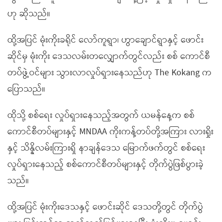
ဟု ဆိုသည်။
ထို့အပြင် မုံးကိုးခရိုင် လော်ကူရွာ၊ ဟွာချောင်ရွာနှင့် ဖောင်း
ဆိုင်မှ မုံးကိုး ဒေသလမ်းတလျှောက်တွင်လည်း စစ် ကောင်စီ
တပ်ဖွဲ့ဝင်များ သွားလာလှုပ်ရှားနေသည်ဟု The Kokang က
ပြောသည်။
ထိုသို့ စစ်ရေး လှုပ်ရှားနေသည့်အတွက် ယမန်နေ့က စစ်
ကောင်စီတပ်များနှင့် MNDAA ကိုးကန့်တပ်တို့အကြား လားရှိုး
နှင့် သိန္နိလမ်းကြားရှိ နာချန်ဒေသ မြောက်ဖက်တွင် စစ်ရေး
လှုပ်ရှားနေသည့် စစ်ကောင်စီတပ်များနှင့် တိုက်ပွဲဖြစ်ပွားခဲ့
သည်။
ထို့အပြင် မုံးကိုးဒေသနှင့် ဖောင်းဆိုင် ဒေသတို့တွင် တိုက်ပွဲ