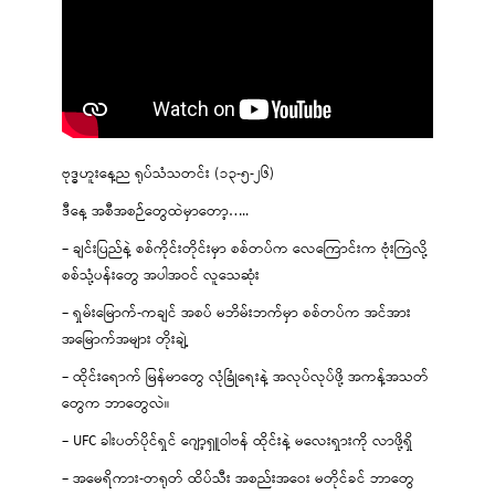
ဗုဒ္ဓဟူးနေ့ည ရုပ်သံသတင်း (၁၃-၅-၂၆)
ဒီနေ့ အစီအစဉ်တွေထဲမှာတော့…..
– ချင်းပြည်နဲ့ စစ်ကိုင်းတိုင်းမှာ စစ်တပ်က လေကြောင်းက ဗုံးကြဲလို့
စစ်သုံ့ပန်းတွေ အပါအဝင် လူသေဆုံး
– ရှမ်းမြောက်-ကချင် အစပ် မဘိမ်းဘက်မှာ စစ်တပ်က အင်အား
အမြောက်အများ တိုးချဲ့
– ထိုင်းရောက် မြန်မာတွေ လုံခြုံရေးနဲ့ အလုပ်လုပ်ဖို့ အကန့်အသတ်
တွေက ဘာတွေလဲ။
– UFC ခါးပတ်ပိုင်ရှင် ဂျော့ရှူဝါဗန် ထိုင်းနဲ့ မလေးရှားကို လာဖို့ရှိ
– အမေရိကား-တရုတ် ထိပ်သီး အစည်းအဝေး မတိုင်ခင် ဘာတွေ