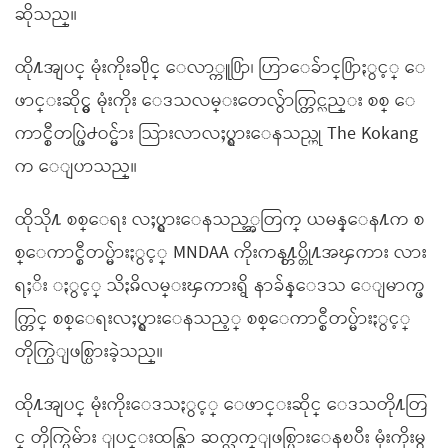
ဆိုသည္။
ထို႔အျပင္ မုံးကိုးခ႐ိုင္ ေလာ္ကူ႐ြာ၊ ဟြာေခ်ာင္႐ြာႏွင့္ ေ
ဖာင္းဆိုင္မွ မုံးကိုး ေဒသလမ္းတေလွ်ာက္တြင္လည္း စစ္ ေ
ကာင္စီတပ္ဖြဲ႕ဝင္မ်ား သြားလာလႈပ္ရွားေနသည္ဟု The Kokang
က ေျပာသည္။
ထိုသို႔ စစ္ေရး လႈပ္ရွားေနသည့္အတြက္ ယမန္ေန႔က စ
စ္ေကာင္စီတပ္မ်ားႏွင့္ MNDAA ကိုးကန႔္တပ္တို႔အၾကား လား
ရႈိး ႏွင့္ သိႏၷိလမ္းၾကားရွိ နာခ်န္ေဒသ ေျမာက္ဖ
က္တြင္ စစ္ေရးလႈပ္ရွားေနသည့္ စစ္ေကာင္စီတပ္မ်ားႏွင့္
တိုက္ပြဲျဖစ္ပြားခဲ့သည္။
ထို႔အျပင္ မုံးကိုးေဒသႏွင့္ ေဖာင္းဆိုင္ ေဒသတို႔တြ
င္ တိုက္ပြဲမ်ား ျပင္းထန္စြာ ဆက္လက္ျဖစ္ပြားေနၿပီး မုံးကိုးမွ