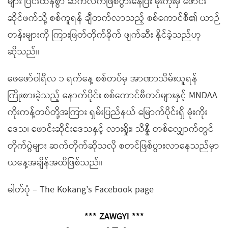
များ ပြင်းထန်စွာ ဆက်လက်ဖြစ်ပွားနေပြီး မုံးကိုးမှ ဖောင်း
ဆိုင်ဖက်သို့ စစ်ကူရန် ချီတက်လာသည့် စစ်ကောင်စီ၏ ယာဉ်
တန်းများကို ကြားဖြတ်တိုက်ခိုက် ဖျက်ဆီး နိုင်ခဲ့သည်ဟု
ဆိုသည်။
ဖေဖော်ဝါရီလ ၁ ရက်နေ့ စစ်တပ်မှ အာဏာသိမ်းယူရန်
ကြိုးစားခဲ့သည့် နောက်ပိုင်း စစ်ကောင်စီတပ်များနှင့် MNDAA
ကိုးကန့်တပ်တို့အကြား ရှမ်းပြည်နယ် မြောက်ပိုင်းရှိ မုံးကိုး
ဒေသ၊ ဖောင်းဆိုင်းဒေသနှင့် လားရှိုး၊ သိန္နီ တစ်လျှောက်တွင်
တိုက်ပွဲများ ဆက်တိုက်ဆိုသလို စတင်ဖြစ်ပွားလာနေသည်မှာ
ယနေ့အချိန်အထိဖြစ်သည်။
ဓါတ်ပုံ – The Kokang’s Facebook page
*** ZAWGYI ***