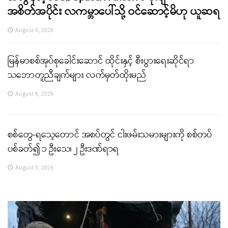
အစိတ်အပိုင်း လကမ္ဘာပေါ်သို့ ဝင်ဆောင့်မိဟု ယူဆရ
August 6, 2026
မြန်မာစစ်အုပ်စုခေါင်းဆောင် ထိုင်းနှင့် စီးပွားရေးဆိုင်ရာ
သဘောတူညီချက်များ လက်မှတ်ထိုးမည်
August 6, 2026
စစ်တွေ-ရသေ့တောင် အစပ်တွင် ငါးဖမ်းသမားများကို စစ်တပ်
ပစ်ခတ်၍ ၁ ဦးသေ၊ ၂ ဦးဒဏ်ရာရ
August 5, 2026