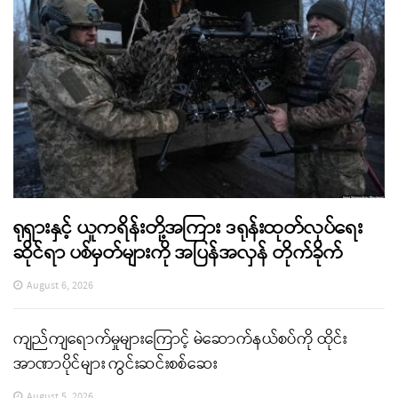
ရုရှားနှင့် ယူကရိန်းတို့အကြား ဒရုန်းထုတ်လုပ်ရေး
ဆိုင်ရာ ပစ်မှတ်များကို အပြန်အလှန် တိုက်ခိုက်
August 6, 2026
ကျည်ကျရောက်မှုများကြောင့် မဲဆောက်နယ်စပ်ကို ထိုင်း
အာဏာပိုင်များ ကွင်းဆင်းစစ်ဆေး
August 5, 2026