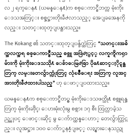
လ ၂ ရက္ေန႔ (ယမန္ေန႔)က စစ္ေကာင္စီဘက္က မုံးကိုး
ေဒသအတြင္း စစ္အင္အားတိုးခ်ဲ႕လာသည့္ အေျခအေနကို
လည္း သတင္းထုတ္ျပန္ထားသည္။
The Kokang ၏ သတင္းထုတ္ျပန္ခ်က္ထဲတြင္
“သတင္းအခ်
က္အလက္အရ စစ္ေကာင္စီသည္ စစ္ကူ အဖြဲ႕ႏွင့္ လက္နက္ရိကၡာ
မ်ားကို မုံးကိုးေဒသသို႔ ေခ်ာေမြ႕စြာ ပို႔ေဆာင္ႏိုင္ရန္အ
တြက္ လမ္းတေလွ်ာက္လုံးတြင္ လုံၿခဳံေရး အတြက္ လူအင္
အားတိုးခ်ဲ႕ထားပါသည္”
ဟု ေဖာ္ျပထားသည္။
ယမန္ေန႔က စစ္ေကာင္စီတပ္မွ မုံးကိုးေဒသဖက္သို႔ စစ္ကူရန္အ
တြက္ မုံးကိုးခ႐ိုင္၊ ေဟးမုံးလုံးမွ စစ္ကား ၁၇ စီး ထြက္လာခဲ့သ
ည့္အျပင္ ေဖာင္းဆိုင္ မွ ေက်ာက္ထန္ေဟာ္ တေလွ်ာက္တြင္လ
ည္း လူအင္အား ၁၀၀ ေက်ာ္ခန႔္ျဖင့္ လႈပ္ရွားေနသည္ဟု