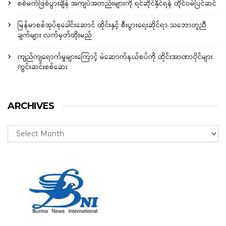
စစ်မက်ဖြစ်ပွားချိန် အကျပ်အတည်းများကို ရင်ဆိုင်နိုင်ရန် ထိုင်ဝမ်ပြင်ဆင်
မြန်မာစစ်အုပ်စုခေါင်းဆောင် ထိုင်းနှင့် စီးပွားရေးဆိုင်ရာ သဘောတူညီ
ချက်များ လက်မှတ်ထိုးမည်
ကျည်ကျရောက်မှုများကြောင့် မဲဆောက်နယ်စပ်ကို ထိုင်းအာဏာပိုင်များ
ကွင်းဆင်းစစ်ဆေး
ARCHIVES