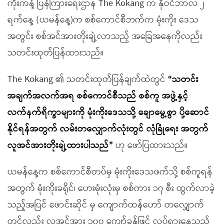
ကိုးကန့် ပြန်ကြားရေးဌာန The Kokang က နိုဝင်ဘာလ ၂
ရက်နေ့ (ယမန်နေ့)က စစ်ကောင်စီဘက်က မုံးကိုး ဒေသ
အတွင်း စစ်အင်အားတိုးချဲ့လာသည့် အခြေအနေကိုလည်း
သတင်းထုတ်ပြန်ထားသည်။
The Kokang ၏ သတင်းထုတ်ပြန်ချက်ထဲတွင်
“သတင်း
အချက်အလက်အရ စစ်ကောင်စီသည် စစ်ကူ အဖွဲ့နှင့်
လက်နက်ရိက္ခာများကို မုံးကိုးဒေသသို့ ချောမွေ့စွာ ပို့ဆောင်
နိုင်ရန်အတွက် လမ်းတလျှောက်လုံးတွင် လုံခြုံရေး အတွက်
လူအင်အားတိုးချဲ့ထားပါသည်”
ဟု ဖော်ပြထားသည်။
ယမန်နေ့က စစ်ကောင်စီတပ်မှ မုံးကိုးဒေသဖက်သို့ စစ်ကူရန်
အတွက် မုံးကိုးခရိုင်၊ ဟေးမုံးလုံးမှ စစ်ကား ၁၇ စီး ထွက်လာခဲ့
သည့်အပြင် ဖောင်းဆိုင် မှ ကျောက်ထန်ဟော် တလျှောက်
တွင်လည်း လူအင်အား ၁၀၀ ကျော်ခန့်ဖြင့် လှုပ်ရှားနေသည်