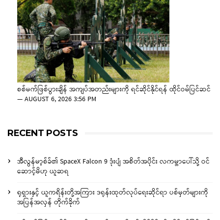
စစ်မက်ဖြစ်ပွားချိန် အကျပ်အတည်းများကို ရင်ဆိုင်နိုင်ရန် ထိုင်ဝမ်ပြင်ဆင်
—
AUGUST 6, 2026 3:56 PM
RECENT POSTS
အီလွန်မာ့စ်ခ်၏ SpaceX Falcon 9 ဒုံးပျံ အစိတ်အပိုင်း လကမ္ဘာပေါ်သို့ ဝင်
ဆောင့်မိဟု ယူဆရ
ရုရှားနှင့် ယူကရိန်းတို့အကြား ဒရုန်းထုတ်လုပ်ရေးဆိုင်ရာ ပစ်မှတ်များကို
အပြန်အလှန် တိုက်ခိုက်