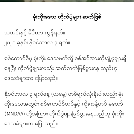
မုံးကိုးဒေသ တိုက်ပွဲများ ဆက်ဖြစ်
သတင်းနှင့် မီဒီယာ ကွန်ရက်။
၂၀၂၁ ခုနှစ်၊ နိုဝင်ဘာလ ၃ ရက်။
စစ်ကောင်စီမှ မုံးကိုး ဒေသဖက်သို့ စစ်အင်အားတိုးချဲ့မှုများရှိ
နေပြီး တိုက်ပွဲများလည်း ဆက်လက်ဖြစ်ပွားနေ သည်ဟု
ဒေသခံများက ပြောသည်။
နိုဝင်ဘာလ ၃ ရက်နေ့ (ယနေ့) တစ်ရက်လုံးနီးပါးလည်း မုံး
ကိုးဒေသအတွင်း စစ်ကောင်စီတပ်နှင့် ကိုးကန့်တပ် မတော်
(MNDAA) တို့အကြား တိုက်ပွဲများဖြစ်ပွားနေသည်ဟု မုံးကိုး
ဒေသခံများက ပြောသည်။