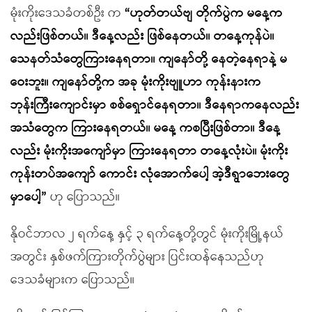
မုံးကိုးဒေသခံတစ်ဦး က
“ဟုတ်တယ်ဗျ တိုက်ပွဲက မနေ့က
လည်းဖြစ်တယ်။ ဒီနေ့လည်း ဖြစ်နေတယ်။ တနေ့ကုန်ပဲ။
သေနတ်သံတွေကြားနေရတာ။ ကျနော်တို့ နေတဲ့နေရာနဲ့ မ
ဝေးဘူး။ ကျနော်တို့က အခု မုံးကိုးဗျူဟာ ကုန်းနားက
ဘုန်းကြီးကျောင်းမှာ စစ်ရှောင်နေရတာ။ ဒီနေရာကနေလည်း
အသံတွေက ကြားနေရတယ်။ မနေ့ ကစပြီးဖြစ်တာ။ ဒီနေ့
လည်း မုံးကိုးအကျော်မှာ ကြားနေရတာ တနေ့လုံးပဲ။ မုံးကိုး
ကုန်းတပ်အကျော် ကောင်း လုံအောက်ပေါ့ အဲ့ဒီရွာဘေးတွေ
မှာပေါ့”
ဟု ပြောသည်။
နိုဝင်ဘာလ ၂ ရက်နေ့ နှင့် ၃ ရက်နေ့တို့တွင် မုံးကိုးမြို့နယ်
အတွင်း နှစ်ဖက်ကြားတိုက်ပွဲများ ပြင်းထန်နေသည်ဟု
ဒေသခံများက ပြောသည်။