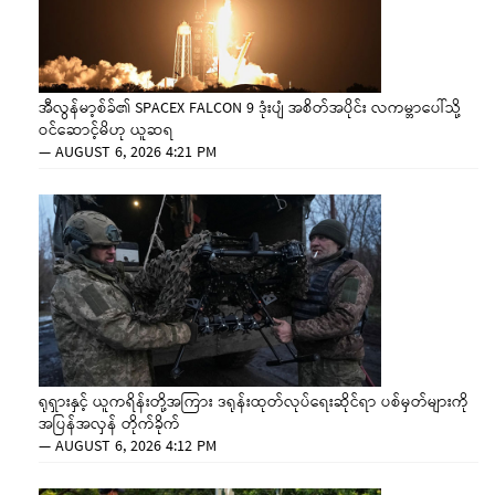
အီလွန်မာ့စ်ခ်၏ SPACEX FALCON 9 ဒုံးပျံ အစိတ်အပိုင်း လကမ္ဘာပေါ်သို့
ဝင်ဆောင့်မိဟု ယူဆရ
—
AUGUST 6, 2026 4:21 PM
ရုရှားနှင့် ယူကရိန်းတို့အကြား ဒရုန်းထုတ်လုပ်ရေးဆိုင်ရာ ပစ်မှတ်များကို
အပြန်အလှန် တိုက်ခိုက်
—
AUGUST 6, 2026 4:12 PM