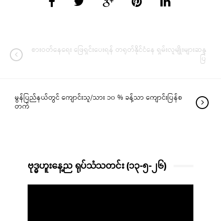
စားဝတ်နေရေး ဖြေရှင်းပေးရန် တရုတ်နိုင်ငံနေ ရှမ်းလူမျိုးများဆန္ဒ
ပြ
မွန်ပြည်နယ်တွင် ကျောင်းသူ/သား ၁၀ % ခန့်သာ ကျောင်းပြန်စ
တက်
ဗုဒ္ဓဟူးနေ့ည ရုပ်သံသတင်း (၁၃-၅-၂၆)