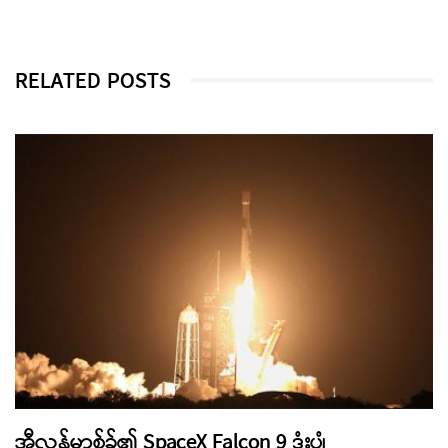
RELATED POSTS
အီလွန်မာ့စ်ခ်၏ SpaceX Falcon 9 ဒုံးပျံ