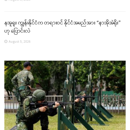
နအူရူး ကျွန်းနိုင်ငံက တရားဝင် နိုင်ငံအမည်အား “နာအိုအဲရိုး”
ဟု ပြောင်းလဲ
August 5, 2026