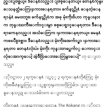
ည္းျဖစ္တယ္။ ဒီေန႔လည္း ျဖစ္ေနတယ္။ တေန႔ကုန္ပဲ။
ေသနတ္သံေတြၾကားေနရတာ။ က်ေနာ္တို႔ ေနတဲ့ေန
ရာနဲ႔ မေဝးဘူး။ က်ေနာ္တို႔က အခု မုံးကိုးဗ်ဴဟာ ကုန္းနား
က ဘုန္းႀကီးေက်ာင္းမွာ စစ္ေရွာင္ေနရတာ။ ဒီေန
ရာကေနလည္း အသံေတြက ၾကားေနရတယ္။ မေန႔
ကစၿပီးျဖစ္တာ။ ဒီေန႔လည္း မုံးကိုးအေက်ာ္မွာ ၾကားေ
နရတာ တေန႔လုံးပဲ။ မုံးကိုး ကုန္းတပ္အေက်ာ္ ေကာင္း
လုံေအာက္ေပါ့ အဲ့ဒီ႐ြာေဘးေတြမွာေပါ့”
ဟု ေျပာ
သည္။
ႏိုဝင္ဘာလ ၂ ရက္ေန႔ ႏွင့္ ၃ ရက္ေန႔တို႔တြင္ မုံး
ကိုးၿမိဳ႕နယ္အတြင္း ႏွစ္ဖက္ၾကားတိုက္ပြဲမ်ား ျပင္းထ
န္ေနသည္ဟု ေဒသခံမ်ားက ေျပာသည္။
ကိုးကန႔္ ျပန္ၾကားေရးဌာန The Kokang က ႏိုဝင္ဘာ