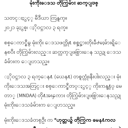
မုံးကိုးေဒသ တိုက္ပြဲမ်ား ဆက္ျဖစ္
သတင္းႏွင့္ မီဒီယာ ကြန္ရက္။
၂၀၂၁ ခုႏွစ္၊ ႏိုဝင္ဘာလ ၃ ရက္။
စစ္ေကာင္စီမွ မုံးကိုး ေဒသဖက္သို႔ စစ္အင္အားတိုးခ်ဲ႕မႈမ်ားရွိေ
နၿပီး တိုက္ပြဲမ်ားလည္း ဆက္လက္ျဖစ္ပြားေန သည္ဟု ေဒသ
ခံမ်ားက ေျပာသည္။
ႏိုဝင္ဘာလ ၃ ရက္ေန႔ (ယေန႔) တစ္ရက္လုံးနီးပါးလည္း မုံး
ကိုးေဒသအတြင္း စစ္ေကာင္စီတပ္ႏွင့္ ကိုးကန႔္တပ္ မေ
တာ္ (MNDAA) တို႔အၾကား တိုက္ပြဲမ်ားျဖစ္ပြားေနသည္ဟု
မုံးကိုးေဒသခံမ်ားက ေျပာသည္။
မုံးကိုးေဒသခံတစ္ဦး က
“ဟုတ္တယ္ဗ် တိုက္ပြဲက မေန႔ကလ