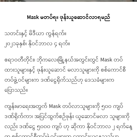
Mask မတပ်ရ။ ဖုန်းယူဆောင်လာရမည်
သတင်းနှင့် မိဒီယာ ကွန်ရက်။
၂၀၂၁ခုနှစ်၊ နိုဝင်ဘာလ ၄ ရက်။
ဧရာဝတီတိုင်း၊ ဘိုကလေးမြို့နယ်အတွင်းတွင် Mask တပ်
ထားသူများနှင့် ဖုန်းယူဆောင် မလာသူများကို စစ်ကောင်စီ
တပ်ဖွဲ့ဝင်များက ဒဏ်ငွေရိုက်သည်ဟု ဒေသခံများက
ပြောသည်။
ကျန်းမာရေးအတွက် Mask တပ်လာသူများကို ၅၀၀ ကျပ်
ဒဏ်ရိုက်ကာ၊ အပြင်ထွက်စဉ်ဖုန်း ယူဆောင်မလာ သူများကို
လည်း ဒဏ်ငွေ ၅၀၀၀ ကျပ် ဟု ဆိုကာ နိုဝင်ဘာလ ၂ ရက်နေ့
က စစ်ကောင်စီတပ်ဖွဲ့ဝင်များက တောင်းယူနေသည်ဟု