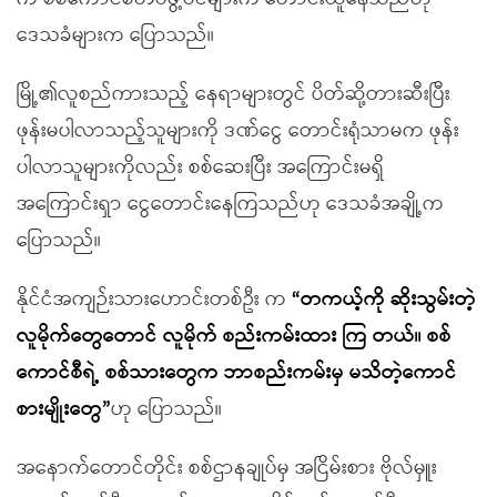
ဒေသခံများက ပြောသည်။
မြို့၏လူစည်ကားသည့် နေရာများတွင် ပိတ်ဆို့တားဆီးပြီး
ဖုန်းမပါလာသည့်သူများကို ဒဏ်ငွေ တောင်းရုံသာမက ဖုန်း
ပါလာသူများကိုလည်း စစ်ဆေးပြီး အကြောင်းမရှိ
အကြောင်းရှာ ငွေတောင်းနေကြသည်ဟု ဒေသခံအချို့က
ပြောသည်။
နိုင်ငံအကျဉ်းသားဟောင်းတစ်ဦး က
“တကယ့်ကို ဆိုးသွမ်းတဲ့
လူမိုက်တွေတောင် လူမိုက် စည်းကမ်းထား ကြ တယ်။ စစ်
ကောင်စီရဲ့ စစ်သားတွေက ဘာစည်းကမ်းမှ မသိတဲ့ကောင်
စားမျိုးတွေ”
ဟု ပြောသည်။
အနောက်တောင်တိုင်း စစ်ဌာနချုပ်မှ အငြိမ်းစား ဗိုလ်မှူး