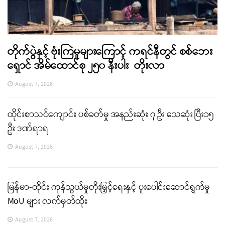
တိုက်ပွဲနှင့် ဗုံးကြဲမှုများကြောင့် ကရင်နီတွင် စစ်ဘေး
ရှောင် အိမ်ထောင်စု ၂၅၀ နီးပါး တိုးလာ
August 7, 2026
ထိုင်းစာသင်ကျောင်း ပစ်ခတ်မှု အနည်းဆုံး ၇ ဦး သေဆုံး ပြီး၁၅
ဦး ဒဏ်ရာရ
August 7, 2026
မြန်မာ-ထိုင်း ကုန်သွယ်မှုတိုးမြှင့်ရေးနှင့် ပူးပေါင်းဆောင်ရွက်မှု
MoU များ လက်မှတ်ထိုး
August 7, 2026