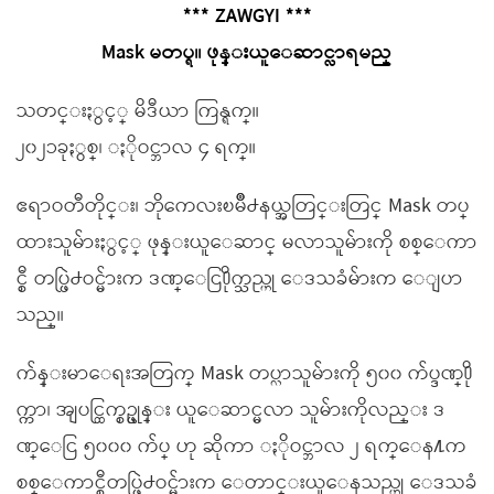
*** ZAWGYI ***
Mask မတပ္ရ။ ဖုန္းယူေဆာင္လာရမည္
သတင္းႏွင့္ မိဒီယာ ကြန္ရက္။
၂၀၂၁ခုႏွစ္၊ ႏိုဝင္ဘာလ ၄ ရက္။
ဧရာဝတီတိုင္း၊ ဘိုကေလးၿမိဳ႕နယ္အတြင္းတြင္ Mask တပ္
ထားသူမ်ားႏွင့္ ဖုန္းယူေဆာင္ မလာသူမ်ားကို စစ္ေကာ
င္စီ တပ္ဖြဲ႕ဝင္မ်ားက ဒဏ္ေငြ႐ိုက္သည္ဟု ေဒသခံမ်ားက ေျပာ
သည္။
က်န္းမာေရးအတြက္ Mask တပ္လာသူမ်ားကို ၅၀၀ က်ပ္ဒဏ္႐ို
က္ကာ၊ အျပင္ထြက္စဥ္ဖုန္း ယူေဆာင္မလာ သူမ်ားကိုလည္း ဒ
ဏ္ေငြ ၅၀၀၀ က်ပ္ ဟု ဆိုကာ ႏိုဝင္ဘာလ ၂ ရက္ေန႔က
စစ္ေကာင္စီတပ္ဖြဲ႕ဝင္မ်ားက ေတာင္းယူေနသည္ဟု ေဒသခံ