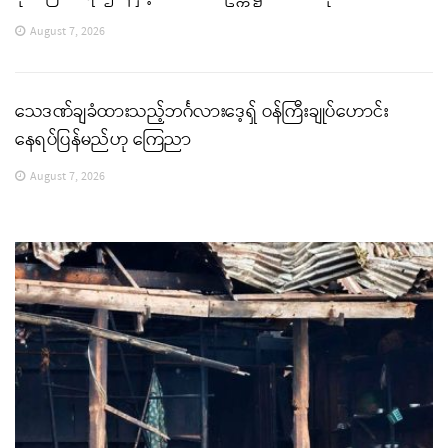
August 7, 2026
သေဒဏ်ချခံထားသည့်ဘင်္ဂလားဒေ့ရှ် ဝန်ကြီးချုပ်ဟောင်း
နေရပ်ပြန်မည်ဟု ကြေညာ
August 7, 2026