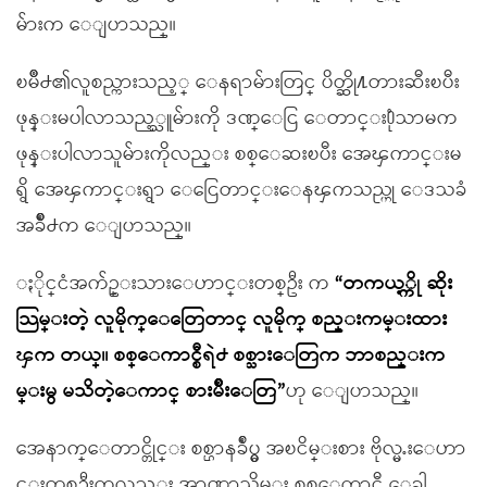
မ်ားက ေျပာသည္။
ၿမိဳ႕၏လူစည္ကားသည့္ ေနရာမ်ားတြင္ ပိတ္ဆို႔တားဆီးၿပီး
ဖုန္းမပါလာသည့္သူမ်ားကို ဒဏ္ေငြ ေတာင္း႐ုံသာမက
ဖုန္းပါလာသူမ်ားကိုလည္း စစ္ေဆးၿပီး အေၾကာင္းမ
ရွိ အေၾကာင္းရွာ ေငြေတာင္းေနၾကသည္ဟု ေဒသခံ
အခ်ိဳ႕က ေျပာသည္။
ႏိုင္ငံအက်ဥ္းသားေဟာင္းတစ္ဦး က
“တကယ့္ကို ဆိုး
သြမ္းတဲ့ လူမိုက္ေတြေတာင္ လူမိုက္ စည္းကမ္းထား
ၾက တယ္။ စစ္ေကာင္စီရဲ႕ စစ္သားေတြက ဘာစည္းက
မ္းမွ မသိတဲ့ေကာင္ စားမ်ိဳးေတြ”
ဟု ေျပာသည္။
အေနာက္ေတာင္တိုင္း စစ္ဌာနခ်ဳပ္မွ အၿငိမ္းစား ဗိုလ္မႉးေဟာ
င္းတစ္ဦးကလည္း အာဏာသိမ္း စစ္ေကာင္စီ ေခါ