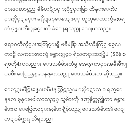
င္းေဆာင္သည္ မိမိတပ္ကိုပင္ ႏိုင္နင္းစြာ ထိန္းေက်ာ
င္းႏိုင္ျခင္း မရွိျဖစ္ေနသျဖင့္ လူထုေထာက္ခံမႈမရ
ဘဲ မုန္းတီးျခင္းကို ခံေနရသည္ဟု ေျပာသည္။
ဧရာဝတီတိုင္းအတြင္းရွိ ၿမိဳ႕႐ြာ အသီးသီးတြင္ စစ္ေ
ကာင္စီ လက္ေအာက္ခံ စစ္သားႏွင့္ ရဲသတင္းတပ္ဖြဲ႕ (SB)၊ စ
ရဖတို႔ကလည္း ေဒသခံမ်ားထံမွ အေၾကာင္းအမ်ိဳးမ်ိဳးျ
ပၿပီး ေငြညႇစ္ေနၾကသည္ဟု ေဒသခံမ်ားက ဆိုသည္။
ေမာ္လၿမိဳင္ကြၽန္းၿမိဳ႕နယ္တြင္လည္း ႏိုဝင္ဘာလ ၁ ရက္ေ
န႔က ဖုန္းမပါလာသည့္ သူမ်ားကို ဒဏ္႐ိုက္သည္ဆိုကာ စစ္သား
မ်ားက ေငြေတာင္းမႈမ်ား ရွိခဲ့သည္ဟု ေဒသခံမ်ား၏ ေျ
ပာျပခ်က္အရ သိရသည္။