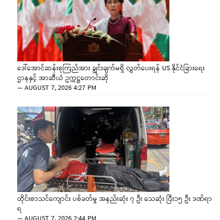
ဒေါ်အောင်ဆန်းစုကြည်အား ချွင်းချက်မရှိ လွှတ်ပေးရန် US နိုင်ငံခြားရေး
ဌာနနှင့် အာဆီယံ ဥက္ကဋ္ဌတောင်းဆို
—
AUGUST 7, 2026 4:27 PM
ထိုင်းစာသင်ကျောင်း ပစ်ခတ်မှု အနည်းဆုံး ၇ ဦး သေဆုံး ပြီး၁၅ ဦး ဒဏ်ရာ
ရ
—
AUGUST 7, 2026 2:44 PM