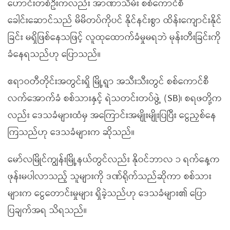
ဟောင်းတစ်ဦးကလည်း အာဏာသိမ်း စစ်ကောင်စီ
ခေါင်းဆောင်သည် မိမိတပ်ကိုပင် နိုင်နင်းစွာ ထိန်းကျောင်းနိုင်
ခြင်း မရှိဖြစ်နေသဖြင့် လူထုထောက်ခံမှုမရဘဲ မုန်းတီးခြင်းကို
ခံနေရသည်ဟု ပြောသည်။
ဧရာဝတီတိုင်းအတွင်းရှိ မြို့ရွာ အသီးသီးတွင် စစ်ကောင်စီ
လက်အောက်ခံ စစ်သားနှင့် ရဲသတင်းတပ်ဖွဲ့ (SB)၊ စရဖတို့က
လည်း ဒေသခံများထံမှ အကြောင်းအမျိုးမျိုးပြပြီး ငွေညှစ်နေ
ကြသည်ဟု ဒေသခံများက ဆိုသည်။
မော်လမြိုင်ကျွန်းမြို့နယ်တွင်လည်း နိုဝင်ဘာလ ၁ ရက်နေ့က
ဖုန်းမပါလာသည့် သူများကို ဒဏ်ရိုက်သည်ဆိုကာ စစ်သား
များက ငွေတောင်းမှုများ ရှိခဲ့သည်ဟု ဒေသခံများ၏ ပြော
ပြချက်အရ သိရသည်။