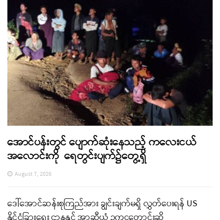
အောင်ပန်းတွင် ပျောက်ဆုံးနေသည့် ကလေးငယ်
အလောင်းကို ရေတွင်းပျက်၌တွေ့ရှိ
August 7, 2026
ဒေါ်အောင်ဆန်းစုကြည်အား ချွင်းချက်မရှိ လွှတ်ပေးရန် US
နိုင်ငံခြားရေး ဌာနနှင့် အာဆီယံ ဥက္ကဋ္ဌတောင်းဆို