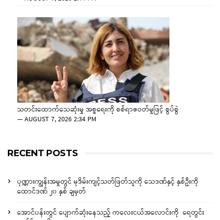
သတင်းထောက်သေဆုံးမှု အစ္စရေးကို စစ်ရာဇဝတ်မှုဖြင့် စွပ်စွဲ
—
AUGUST 7, 2026 2:34 PM
RECENT POSTS
ပုဏ္ဏားကျွန်းအမှုတွင် မုဒိမ်းကျင့်သတ်ဖြတ်သူကို သေဒဏ်နှင့် နှစ်ဦးကို
ထောင်ဒဏ် ၂၀ နှစ် ချမှတ်
အောင်ပန်းတွင် ပျောက်ဆုံးနေသည့် ကလေးငယ်အလောင်းကို ရေတွင်း