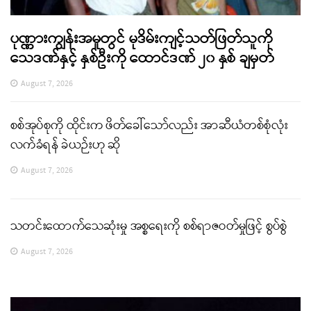
ပုဏ္ဏားကျွန်းအမှုတွင် မုဒိမ်းကျင့်သတ်ဖြတ်သူကို
သေဒဏ်နှင့် နှစ်ဦးကို ထောင်ဒဏ် ၂၀ နှစ် ချမှတ်
August 7, 2026
စစ်အုပ်စုကို ထိုင်းက ဖိတ်ခေါ်သော်လည်း အာဆီယံတစ်စုံလုံး
လက်ခံရန် ခဲယဉ်းဟု ဆို
August 7, 2026
သတင်းထောက်သေဆုံးမှု အစ္စရေးကို စစ်ရာဇဝတ်မှုဖြင့် စွပ်စွဲ
August 7, 2026