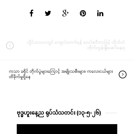
လှိုင်သာယာတွင် ကျောင်းတက်ရန် လော်စပီကာဖြင့် လိုက်လံ
တိုက်တွန်းနှိုးဆော်နေရ
ကသာ ခရိုင် တိုက်ပွဲများကြောင့် အမျိုးသမီးများ၊ ကလေးငယ်များ
ထိခိုက်မှုရှိနေ
ဗုဒ္ဓဟူးနေ့ည ရုပ်သံသတင်း (၁၃-၅-၂၆)