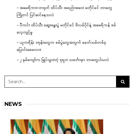
– အမေရိကား-တရုတ် ထိပ်သီး အစည်းအဝေး မတိုင်ခင် ဘာတွေ
ကြိုတင် ပြင်ဆင်နေသလဲ
– ပီကင်း ထိပ်သီး ဆွေးနွေးပွဲ မတိုင်ခင် ဖိလစ်ပိုင်နဲ့ အမေရိကန် စစ်
လေ့ကျင့်မှု
– ယူကရိန်း ဒရုန်းတွေက စစ်ပွဲတွေအတွက် ခေတ်သစ်တစ်ခု
ပြောင်းစေမလား
– ၂ နှစ်ကျော်က မြုပ်သွားတဲ့ ရုရှား သင်္ဘောမှာ ဘာတွေပါသလဲ
NEWS