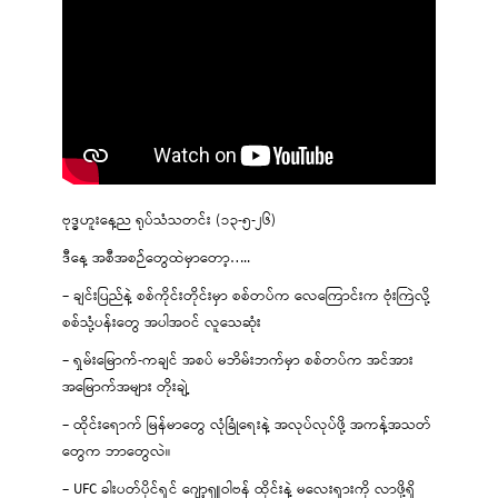
ဗုဒ္ဓဟူးနေ့ည ရုပ်သံသတင်း (၁၃-၅-၂၆)
ဒီနေ့ အစီအစဉ်တွေထဲမှာတော့…..
– ချင်းပြည်နဲ့ စစ်ကိုင်းတိုင်းမှာ စစ်တပ်က လေကြောင်းက ဗုံးကြဲလို့
စစ်သုံ့ပန်းတွေ အပါအဝင် လူသေဆုံး
– ရှမ်းမြောက်-ကချင် အစပ် မဘိမ်းဘက်မှာ စစ်တပ်က အင်အား
အမြောက်အများ တိုးချဲ့
– ထိုင်းရောက် မြန်မာတွေ လုံခြုံရေးနဲ့ အလုပ်လုပ်ဖို့ အကန့်အသတ်
တွေက ဘာတွေလဲ။
– UFC ခါးပတ်ပိုင်ရှင် ဂျော့ရှူဝါဗန် ထိုင်းနဲ့ မလေးရှားကို လာဖို့ရှိ