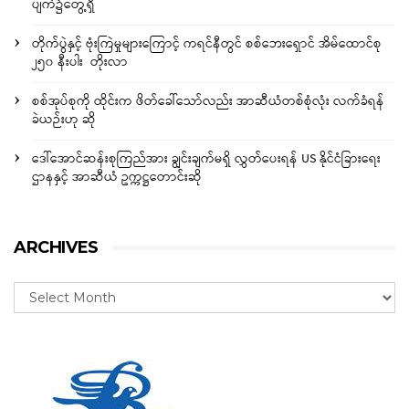
ပျက်၌တွေ့ရှိ
တိုက်ပွဲနှင့် ဗုံးကြဲမှုများကြောင့် ကရင်နီတွင် စစ်ဘေးရှောင် အိမ်ထောင်စု
၂၅၀ နီးပါး တိုးလာ
စစ်အုပ်စုကို ထိုင်းက ဖိတ်ခေါ်သော်လည်း အာဆီယံတစ်စုံလုံး လက်ခံရန်
ခဲယဉ်းဟု ဆို
ဒေါ်အောင်ဆန်းစုကြည်အား ချွင်းချက်မရှိ လွှတ်ပေးရန် US နိုင်ငံခြားရေး
ဌာနနှင့် အာဆီယံ ဥက္ကဋ္ဌတောင်းဆို
ARCHIVES