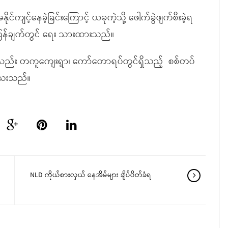
်ကျင့်နေခဲ့ခြင်းကြောင့် ယခုကဲ့သို့ ဖေါက်ခွဲဖျက်စီးခဲ့ရ
်ပြန်ချက်တွင် ရေး သားထားသည်။
ကလည်း တကူကျေးရွာ၊ ကော်တောရပ်တွင်ရှိသည့် စစ်တပ်
ဲ့ သေးသည်။
NLD ကိုယ်စားလှယ် နေအိမ်များ ချိပ်ပိတ်ခံရ