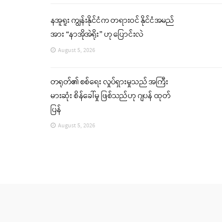
နအူရူး ကျွန်းနိုင်ငံက တရားဝင် နိုင်ငံအမည်
အား “နာအိုအဲရိုး” ဟု ပြောင်းလဲ
August 5, 2026
တရုတ်၏ စစ်ရေး လှုပ်ရှားမှုသည် အကြီး
မားဆုံး စိန်ခေါ်မှု ဖြစ်သည်ဟု ဂျပန် ထုတ်
ပြန်
August 5, 2026