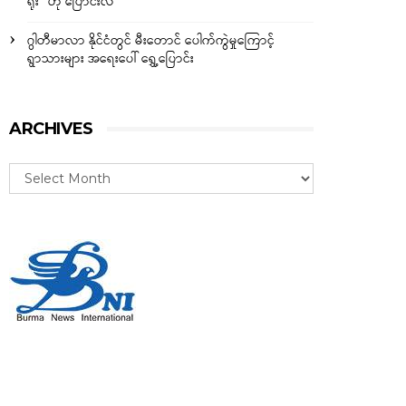
ရိုး” ဟု ပြောင်းလဲ
ဂွါတီမာလာ နိုင်ငံတွင် မီးတောင် ပေါက်ကွဲမှုကြောင့်
ရွာသားများ အရေးပေါ် ရွှေ့ပြောင်း
ARCHIVES