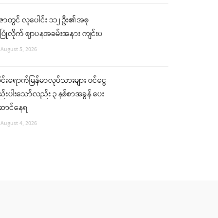
ဇာတွင် လူပေါင်း ၁၁၂ ဦး၏ အစု
ပြုံလိုက် ဈာပနအခမ်းအနား ကျင်းပ
August 5, 2026
ုင်းရောက်မြန်မာလုပ်သားများ ဝင်ငွေ
်းပါးသော်လည်း ၃ နှစ်စာအခွန် ပေး
ောင်နေရ
August 4, 2026