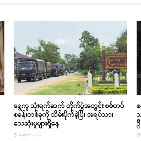
ရွှေကူ သုံးရက်ဆက် တိုက်ပွဲအတွင်း စစ်တပ်
စ
စခန်းတစ်ခုကို သိမ်းပိုက်ခဲ့ပြီး အရပ်သား
သ
သေဆုံးမှုများရှိနေ
ဦ
August 5, 2026