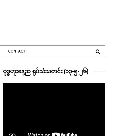
CONTACT
ဗုဒ္ဓဟူးနေ့ည ရုပ်သံသတင်း (၁၃-၅-၂၆)