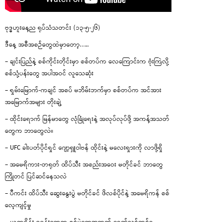
ဗုဒ္ဓဟူးနေ့ည ရုပ်သံသတင်း (၁၃-၅-၂၆)
ဒီနေ့ အစီအစဉ်တွေထဲမှာတော့…..
– ချင်းပြည်နဲ့ စစ်ကိုင်းတိုင်းမှာ စစ်တပ်က လေကြောင်းက ဗုံးကြဲလို့
စစ်သုံ့ပန်းတွေ အပါအဝင် လူသေဆုံး
– ရှမ်းမြောက်-ကချင် အစပ် မဘိမ်းဘက်မှာ စစ်တပ်က အင်အား
အမြောက်အများ တိုးချဲ့
– ထိုင်းရောက် မြန်မာတွေ လုံခြုံရေးနဲ့ အလုပ်လုပ်ဖို့ အကန့်အသတ်
တွေက ဘာတွေလဲ။
– UFC ခါးပတ်ပိုင်ရှင် ဂျော့ရှူဝါဗန် ထိုင်းနဲ့ မလေးရှားကို လာဖို့ရှိ
– အမေရိကား-တရုတ် ထိပ်သီး အစည်းအဝေး မတိုင်ခင် ဘာတွေ
ကြိုတင် ပြင်ဆင်နေသလဲ
– ပီကင်း ထိပ်သီး ဆွေးနွေးပွဲ မတိုင်ခင် ဖိလစ်ပိုင်နဲ့ အမေရိကန် စစ်
လေ့ကျင့်မှု