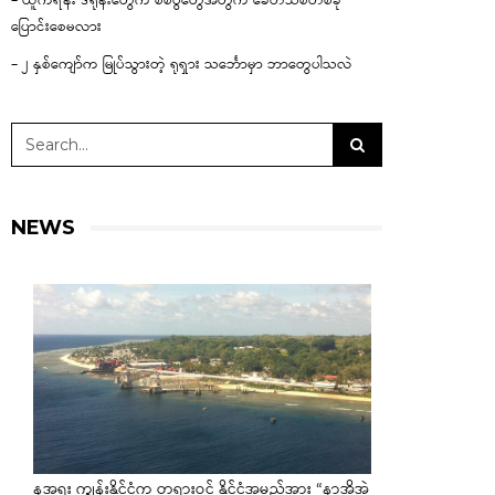
– ယူကရိန်း ဒရုန်းတွေက စစ်ပွဲတွေအတွက် ခေတ်သစ်တစ်ခု
ပြောင်းစေမလား
– ၂ နှစ်ကျော်က မြုပ်သွားတဲ့ ရုရှား သင်္ဘောမှာ ဘာတွေပါသလဲ
NEWS
နအူရူး ကျွန်းနိုင်ငံက တရားဝင် နိုင်ငံအမည်အား “နာအိုအဲ