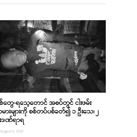
စ်တွေ-ရသေ့တောင် အစပ်တွင် ငါးဖမ်း
မားများကို စစ်တပ်ပစ်ခတ်၍ ၁ ဦးသေ၊ ၂
းဒဏ်ရာရ
August 5, 2026