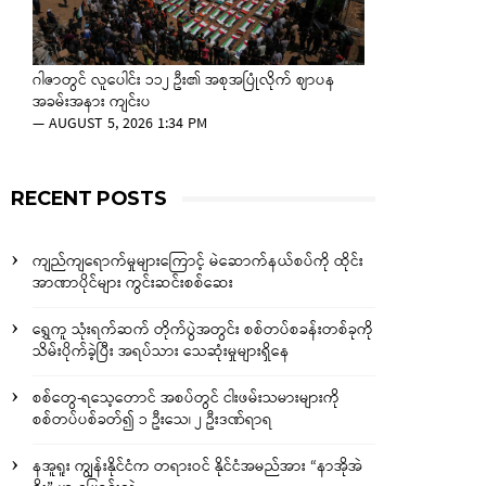
ဂါဇာတွင် လူပေါင်း ၁၁၂ ဦး၏ အစုအပြုံလိုက် ဈာပန
အခမ်းအနား ကျင်းပ
—
AUGUST 5, 2026 1:34 PM
RECENT POSTS
ကျည်ကျရောက်မှုများကြောင့် မဲဆောက်နယ်စပ်ကို ထိုင်း
အာဏာပိုင်များ ကွင်းဆင်းစစ်ဆေး
ရွှေကူ သုံးရက်ဆက် တိုက်ပွဲအတွင်း စစ်တပ်စခန်းတစ်ခုကို
သိမ်းပိုက်ခဲ့ပြီး အရပ်သား သေဆုံးမှုများရှိနေ
စစ်တွေ-ရသေ့တောင် အစပ်တွင် ငါးဖမ်းသမားများကို
စစ်တပ်ပစ်ခတ်၍ ၁ ဦးသေ၊ ၂ ဦးဒဏ်ရာရ
နအူရူး ကျွန်းနိုင်ငံက တရားဝင် နိုင်ငံအမည်အား “နာအိုအဲ