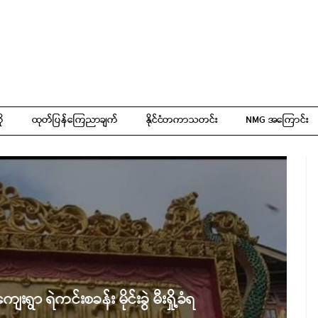
ို
ထုတ်ပြန်ကြေညာချက်
နိုင်ငံတကာသတင်း
NMG အကြောင်း
ရွာ ရဲကင်းစခန်း မိုင်းခွဲ မီးရှို့ခံရ