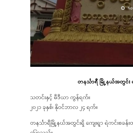
No
တနင်္သာရီ မြို့နယ်အတွင်း ကျေ
သတင်းနှင့် မီဒီယာ ကွန်ရက်။
၂၀၂၁ ခုနှစ်၊ နိုဝင်ဘာလ ၂၄ ရက်။
တနင်္သာရီမြို့နယ်အတွင်းရှိ ကျေးရွာ ရဲကင်းစခန်းတစ်