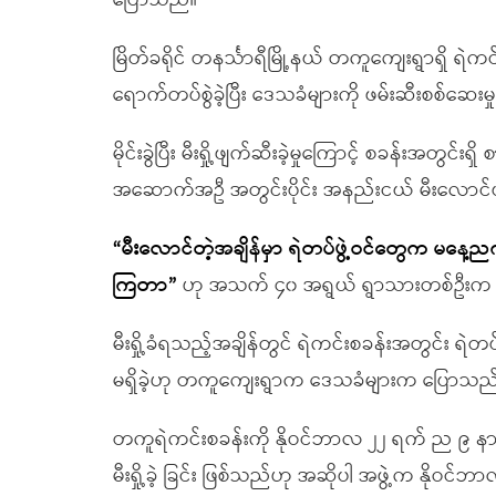
ပြောသည်။
မြိတ်ခရိုင် တနင်္သာရီမြို့နယ် တကူကျေးရွာရှိ ရဲက
ရောက်တပ်စွဲခဲ့ပြီး ဒေသခံများကို ဖမ်းဆီးစစ်ဆ
မိုင်းခွဲပြီး မီးရှို့ဖျက်ဆီးခဲ့မှုကြောင့် စခန်းအတွင်
အဆောက်အဦ အတွင်းပိုင်း အနည်းငယ် မီးလောင်
“
မီးလောင်တဲ့အချိန်မှာ ရဲတပ်ဖွဲ့ဝင်တွေက မန
ကြတာ
”
ဟု အသက် ၄၀ အရွယ် ရွာသားတစ်ဦးက
မီးရှို့ခံရသည့်အချိန်တွင် ရဲကင်းစခန်းအတွင်း ရ
မရှိခဲ့ဟု တကူကျေးရွာက ဒေသခံများက ပြောသည
တကူရဲကင်းစခန်းကို နိုဝင်ဘာလ ၂၂ ရက် ည ၉ နာရီ ၄၅
မီးရှို့ခဲ့ ခြင်း ဖြစ်သည်ဟု အဆိုပါ အဖွဲ့က နိုဝင