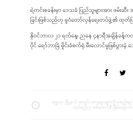
ရဲကင်းစခန်းမှာ ဒေသခံ ပြည်သူများအား ဖမ်းဆီး အနိုင
ခြင်းဖြစ်သည်ဟု ဓူဝံတော်လှန်ရေးတပ်ဖွဲ့၏ ထုတ
နိုဝင်ဘာလ ၂၁ ရက်နေ့၊ ညနေ ၄နာရီအချိန်ခန့်
ပိုင် ရော်ဘာခြံ မှိုင်းခံစက်ရုံ မီးလောင်မှုဖြစ်ပွားခ
မတ္တရာ မြို့နယ် အတွင်း ကျေးရွာများကို စုစည်းရွာ
လုပ်မည်ဟု စစ်ကောင်စီ ခြိမ်းခြောက်