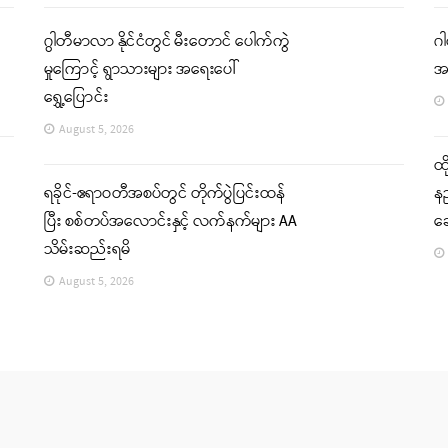
ဂွါတီမာလာ နိုင်ငံတွင် မီးတောင် ပေါက်ကွဲ
ဂါ
မှုကြောင့် ရွာသားများ အရေးပေါ်
အ
ရွှေ့ပြောင်း
August 5, 2026
ထိ
ရခိုင်-ဧရာဝတီအစပ်တွင် တိုက်ပွဲပြင်းထန်
နည
ပြီး စစ်တပ်အလောင်းနှင့် လက်နက်များ AA
ဆ
သိမ်းဆည်းရမိ
August 5, 2026