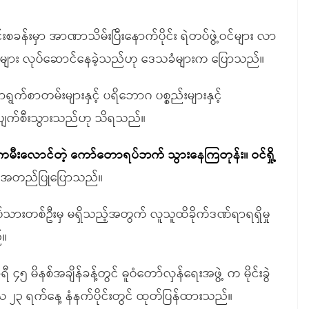
င်းစခန်းမှာ အာဏာသိမ်းပြီးနောက်ပိုင်း ရဲတပ်ဖွဲ့ဝင်များ လာ
ေးမှုများ လုပ်ဆောင်နေခဲ့သည်ဟု ဒေသခံများက ပြောသည်။
းရှိ စာရွက်စာတမ်းများနှင့် ပရိဘောဂ ပစ္စည်းများနှင့်
ပျက်စီးသွားသည်ဟု သိရသည်။
ေ့ညကမီးလောင်တဲ့ ကော်တောရပ်ဘက်
သွားနေကြတုန်း
။
ဝင်ရှို့
 အတည်ပြုပြောသည်။
ဲတပ်သားတစ်ဦးမှ မရှိသည့်အတွက် လူသူထိခိုက်ဒဏ်ရာရရှိမှု
်။
 မိနစ်အချိန်ခန့်တွင် ဓူဝံတော်လှန်ရေးအဖွဲ့ က မိုင်းခွဲ
်ဘာလ ၂၃ ရက်နေ့ နံနက်ပိုင်းတွင် ထုတ်ပြန်ထားသည်။