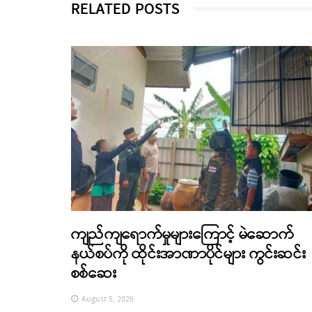
RELATED POSTS
ကျည်ကျရောက်မှုများကြောင့် မဲဆောက်
နယ်စပ်ကို ထိုင်းအာဏာပိုင်များ ကွင်းဆင်း
စစ်ဆေး
August 5, 2026