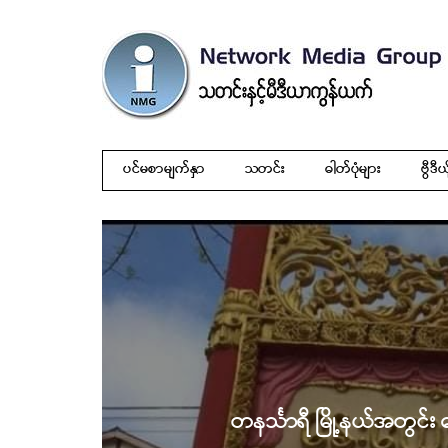
ပင်မစာမျက်နှာ
သတင်း
ဓါတ်ပုံများ
ဗွီဒီယ
တနင်္သာရီ မြို့နယ်အတွင်း ကျေး