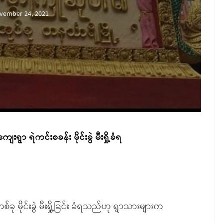
vember 24, 2021
းရွာ ရဲကင်းစခန်း မိုင်းခွဲ မီးရှို့ခံရ
ခု မိုင်းခွဲ မီးရှို့ခြင်း ခံရသည်ဟု ရွာသားများက