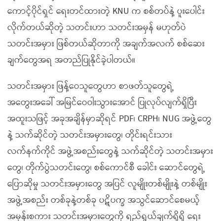
ကောင့်ပိုင်ရှင် ရေးတင်ထားတဲ့ KNU က စစ်တပ်နဲ့ ပူးပေါင်း
လိုက်တယ်ဆိုတဲ့ သတင်းဟာ သတင်းအမှန် မဟုတ်ပဲ
သတင်းအမှား ဖြစ်တယ်ဆိုတာကို အချက်အလက် စစ်ဆေး
ချက်တွေအရ အတည်ပြုနိုင်ခဲ့ပါတယ်။
သတင်းအမှား ဖြန့်ဝေသူတွေဟာ စာဖတ်သူတွေရဲ့
အတွေးအခေါ် အမြင်ဝေဝါးသွားအောင် ပြုလုပ်လျက်ရှိပြီး
အထူးသဖြင့် အခုအချိန်မှာဆိုရင် PDF၊ CRPH၊ NUG အဖွဲ့တွေ
နဲ့ သက်ဆိုင်တဲ့ သတင်းအမှားတွေ၊ တိုင်းရင်းသား
လက်နက်ကိုင် အဖွဲ့အစည်းတွေနဲ့ သက်ဆိုင်တဲ့ သတင်းအမှား
တွေ၊ တိုက်ပွဲသတင်းတွေ၊ စစ်ကောင်စီ ခေါင်း ဆောင်တွေရဲ့
ပြောဆိုမှု သတင်းအမှားတွေ အပြင် လူမျိုးတစ်မျိုးနဲ့ တစ်မျိုး
အဖွဲ့အစည်း တစ်ခုနဲ့တစ်ခု ပဋိပက္ခ အသွင်ဆောင်စေမယ့်
အမုန်းစကား သတင်းအမှားတွေကို ရည်ရွယ်ချက်ရှိရှိ ရေး