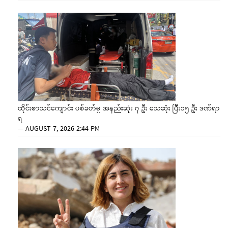
ထိုင်းစာသင်ကျောင်း ပစ်ခတ်မှု အနည်းဆုံး ၇ ဦး သေဆုံး ပြီး၁၅ ဦး ဒဏ်ရာ
ရ
—
AUGUST 7, 2026 2:44 PM