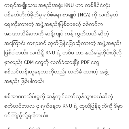
ကရင်အမျိုးသား အစည်းအရုံး KNU ဟာ တစ်နိုင်ငံလုံး
ပစ်ခတ်တိုက်ခိုက်မှု ရပ်စဲရေး စာချုပ် (NCA) ကို လက်မှတ်
ရေးထိုးထားတဲ့ အဖွဲ့အစည်းဖြစ်ပေမယ့် စစ်တပ်က
အာဏာသိမ်းတာကို ဆန့်ကျင် ကန့် ကွက်တယ် ဆိုတဲ့
အကြောင်း တရားဝင် ထုတ်ပြန်ပြောဆိုထားတဲ့ အဖွဲ့အစည်း
ဖြစ်ပါတယ်။ လက်ရှိ KNU ရဲ့ တပ်မ ဟာ နယ်မြေတိုင်းလိုလို
မှာလည်း CDM တွေကို လက်ခံထားပြီး PDF တွေ
စစ်သင်တန်းယူနေတာကိုလည်း လက်ခံ ထားတဲ့ အဖွဲ့
အစည်း ဖြစ်ပါတယ်။
စစ်အာဏာသိမ်းမှုကို ဆန့်ကျင်တော်လှန်သွားမယ်ဆိုတဲ့
စက်တင်ဘာလ ၄ ရက်နေ့က KNU ရဲ့ ထုတ်ပြန်ချက်ကို ဒီမှာ
ဝင်ကြည့်လို့ရပါတယ်။