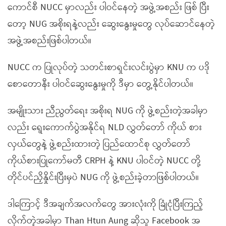
ကောင်စီ NUCC မှာလည်း ပါဝင်နေတဲ့ အဖွဲ့အစည်း ဖြစ် ပြီး
တော့ NUG အစိုးရနဲ့လည်း ဆွေးနွေးမှုတွေ လုပ်ဆောင်နေတဲ့
အဖွဲ့အစည်းဖြစ်ပါတယ်။
NUCC က ပြုလုပ်တဲ့ သတင်းစာရှင်းလင်းပွဲမှာ KNU က ပဒို
စောတောနီး ပါဝင်ဆွေးနွေးမှုကို ဒီမှာ တွေ့နိုင်ပါတယ်။
အမျိုးသား ညီညွတ်ရေး အစိုးရ NUG ကို ဖွဲ့စည်းတဲ့အခါမှာ
လည်း ရွေးကောက်ပွဲအနိုင်ရ NLD လွှတ်တော် ကိုယ် စား
လှယ်တွေနဲ့ ဖွဲ့စည်းထားတဲ့ ပြည်ထောင်စု လွှတ်တော်
ကိုယ်စားပြုကော်မတီ CRPH နဲ့ KNU ပါဝင်တဲ့ NUCC တို့
တိုင်ပင်ညှိနှိုင်းပြီးမှပဲ NUG ကို ဖွဲ့စည်းခဲ့တာဖြစ်ပါတယ်။
ဒါကြောင့် ဒီအချက်အလက်တွေ အားလုံးကို ခြုံငုံပြီးကြည့်
လိုက်တဲ့အခါမှာ Than Htun Aung ဆိုသူ Facebook အ