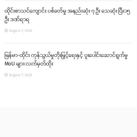
ထိုင်းစာသင်ကျောင်း ပစ်ခတ်မှု အနည်းဆုံး ၇ ဦး သေဆုံး ပြီး၁၅
ဦး ဒဏ်ရာရ
August 7, 2026
မြန်မာ-ထိုင်း ကုန်သွယ်မှုတိုးမြှင့်ရေးနှင့် ပူးပေါင်းဆောင်ရွက်မှု
MoU များ လက်မှတ်ထိုး
August 7, 2026