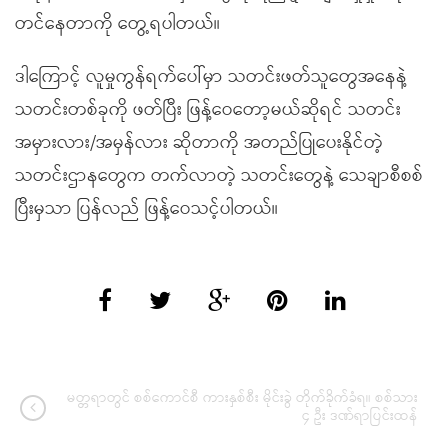
တင်နေတာကို တွေ့ရပါတယ်။
ဒါကြောင့် လူမှုကွန်ရက်ပေါ်မှာ သတင်းဖတ်သူတွေအနေနဲ့
သတင်းတစ်ခုကို ဖတ်ပြီး ဖြန့်ဝေတော့မယ်ဆိုရင် သတင်း
အမှားလား/အမှန်လား ဆိုတာကို အတည်ပြုပေးနိုင်တဲ့
သတင်းဌာနတွေက တက်လာတဲ့ သတင်းတွေနဲ့ သေချာစီစစ်
ပြီးမှသာ ပြန်လည် ဖြန့်ဝေသင့်ပါတယ်။
မတ္တရာတွင် စစ်ကောင်စီ ကားနှစ်စီး မိုင်းခွဲ တိုက်ခိုက်ခံရ။ စစ်သား
၄ ဦး ဒဏ်ရာပြင်းထန်