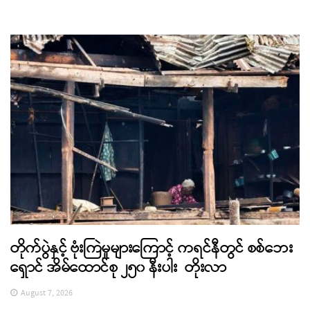
တိုက်ပွဲနှင့် ဗုံးကြဲမှုများကြောင့် ကရင်နီတွင် စစ်ဘေး
ရှောင် အိမ်ထောင်စု ၂၅၀ နီးပါး တိုးလာ
August 7, 2026