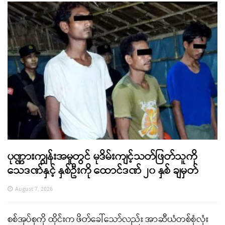
ပုဏ္ဏားကျွန်းအမှုတွင် မုဒိမ်းကျင့်သတ်ဖြတ်သူကို
သေဒဏ်နှင့် နှစ်ဦးကို ထောင်ဒဏ် ၂၀ နှစ် ချမှတ်
August 7, 2026
စစ်အုပ်စုကို ထိုင်းက ဖိတ်ခေါ်သော်လည်း အာဆီယံတစ်စုံလုံး