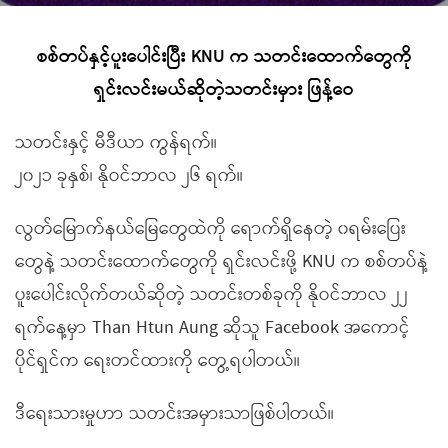
စစ်တပ်နှင့်ပူးပေါင်းပြီး KNU က သတင်းထောက်တွေကို
ရှင်းလင်းမယ်ဆိုတဲ့သတင်းမှား ဖြန့်ဝေ
သတင်းနှင့် မီဒီယာ ကွန်ရက်။
၂၀၂၁ ခုနှစ်၊ နိုဝင်ဘာလ ၂၆ ရက်။
လွတ်မြောက်နယ်မြေတွေထဲကို ရောက်ရှိနေတဲ့ ၀ရမ်းပြေး
တွေနဲ့ သတင်းထောက်တွေကို ရှင်းလင်းဖို့ KNU က စစ်တပ်နဲ့
ပူးပေါင်းလိုက်တယ်ဆိုတဲ့ သတင်းတစ်ခုကို နိုဝင်ဘာလ ၂၂
ရက်နေ့မှာ Than Htun Aung ဆိုသူ Facebook အကောင့်
ပိုင်ရှင်က ရေးတင်ထားကို တွေ့ရပါတယ်။
ဒီရေးသားမှုဟာ သတင်းအမှားသာဖြစ်ပါတယ်။