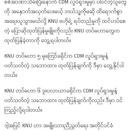
စစ်အာဏာသိမ်းပြီးနောက် CDM လှုပ်ရှားမှုမှာ ပါဝင်တဲ့သူတွေ
ကို အနှောက်အယှက်ပေးမယ့် ဘယ်သူ့ကိုမဆို ထိရောက်စွာ
အရေးယူသွားမယ်လို့ KNU ဗဟိုရဲ့ ရပ်တည်မှုကို ထင်ဟပ်စေ
တဲ့ ပြောဆိုထုတ်ပြန်မှုမျိုးကိုလည်း KNU တပ်မဟာတွေက
ထုတ်ပြန်ခဲ့တာကို တွေ့ရပါတယ်။
KNU တပ်မဟာ ၅ မူတြော်ခရိုင်က CDM လှုပ်ရှားမှုနဲ့
ပတ်သက်တဲ့ သဘောထား ထုတ်ပြန်ချက်ကို ဒီမှာ တွေ့နိုင်ပါ
တယ်။
KNU တပ်မဟာ ၆ ဒူးပလာယာခရိုင်က CDM လှုပ်ရှားမှုနဲ့
ပတ်သက်တဲ့ သဘောထား ထုတ်ပြန်ချက်ကိုလည်း ဒီမှာ ဝင်
ကြည့်လို့ရပါတယ်။
ဒါ့အပြင် KNU ဟာ အမျိုးသားညီညွတ်ရေး အတိုင်ပင်ခံ