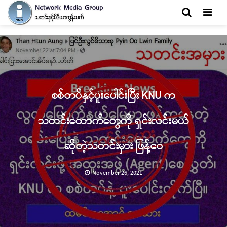
Men
စစ်တပ်နှင့်ပူးပေါင်းပြီး KNU က
သတင်းထောက်တွေကို ရှင်းလင်းမယ်
ဆိုတဲ့သတင်းမှား ဖြန့်ဝေ
November 26, 2021