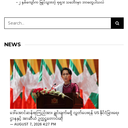
– ၂ နှစ်ကျော်က မြုပ်သွားတဲ့ ရုရှား သင်္ဘောမှာ ဘာတွေပါသလဲ
NEWS
ဒေါ်အောင်ဆန်းစုကြည်အား ချွင်းချက်မရှိ လွှတ်ပေးရန် US နိုင်ငံခြားရေး
ဌာနနှင့် အာဆီယံ ဥက္ကဋ္ဌတောင်းဆို
—
AUGUST 7, 2026 4:27 PM