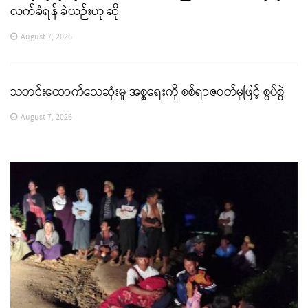
လက်ခံရန် ခဲယဉ်းဟု ဆို
August 7, 2026
သတင်းထောက်သေဆုံးမှု အစ္စရေးကို စစ်ရာဇဝတ်မှုဖြင့် စွပ်စွဲ
August 7, 2026