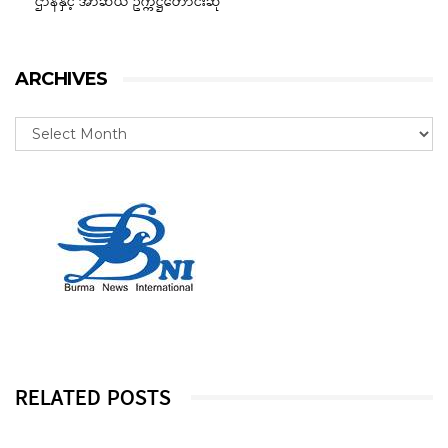
ဌာနနှင့် အာဆီယံ ဥက္ကဋ္ဌတောင်းဆို
ARCHIVES
RELATED POSTS