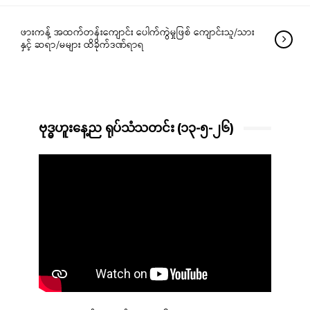
ဖားကန့် အထက်တန်းကျောင်း ပေါက်ကွဲမှုဖြစ် ကျောင်းသူ/သား
နှင့် ဆရာ/မများ ထိခိုက်ဒဏ်ရာရ
ဗုဒ္ဓဟူးနေ့ည ရုပ်သံသတင်း (၁၃-၅-၂၆)