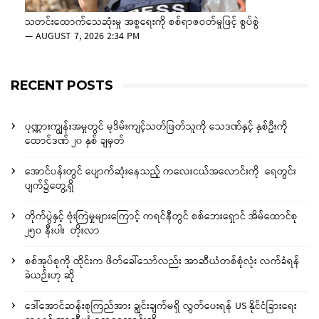
သတင်းထောက်သေဆုံးမှု အစ္စရေးကို စစ်ရာဇဝတ်မှုဖြင့် စွပ်စွဲ
—
AUGUST 7, 2026 2:34 PM
RECENT POSTS
ပုဏ္ဏားကျွန်းအမှုတွင် မုဒိမ်းကျင့်သတ်ဖြတ်သူကို သေဒဏ်နှင့် နှစ်ဦးကို
ထောင်ဒဏ် ၂၀ နှစ် ချမှတ်
အောင်ပန်းတွင် ပျောက်ဆုံးနေသည့် ကလေးငယ်အလောင်းကို ရေတွင်း
ပျက်၌တွေ့ရှိ
တိုက်ပွဲနှင့် ဗုံးကြဲမှုများကြောင့် ကရင်နီတွင် စစ်ဘေးရှောင် အိမ်ထောင်စု
၂၅၀ နီးပါး တိုးလာ
စစ်အုပ်စုကို ထိုင်းက ဖိတ်ခေါ်သော်လည်း အာဆီယံတစ်စုံလုံး လက်ခံရန်
ခဲယဉ်းဟု ဆို
ဒေါ်အောင်ဆန်းစုကြည်အား ချွင်းချက်မရှိ လွှတ်ပေးရန် US နိုင်ငံခြားရေး