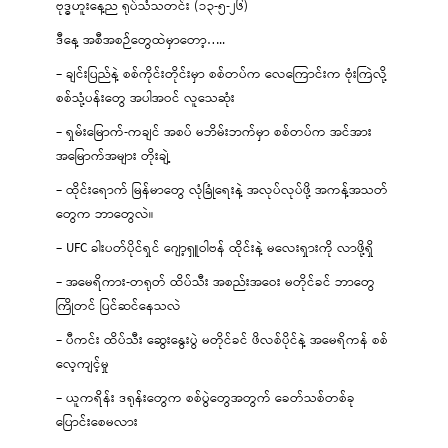
ဗုဒ္ဓဟူးနေ့ည ရုပ်သံသတင်း (၁၃-၅-၂၆)
ဒီနေ့ အစီအစဉ်တွေထဲမှာတော့…..
– ချင်းပြည်နဲ့ စစ်ကိုင်းတိုင်းမှာ စစ်တပ်က လေကြောင်းက ဗုံးကြဲလို့
စစ်သုံ့ပန်းတွေ အပါအဝင် လူသေဆုံး
– ရှမ်းမြောက်-ကချင် အစပ် မဘိမ်းဘက်မှာ စစ်တပ်က အင်အား
အမြောက်အများ တိုးချဲ့
– ထိုင်းရောက် မြန်မာတွေ လုံခြုံရေးနဲ့ အလုပ်လုပ်ဖို့ အကန့်အသတ်
တွေက ဘာတွေလဲ။
– UFC ခါးပတ်ပိုင်ရှင် ဂျော့ရှူဝါဗန် ထိုင်းနဲ့ မလေးရှားကို လာဖို့ရှိ
– အမေရိကား-တရုတ် ထိပ်သီး အစည်းအဝေး မတိုင်ခင် ဘာတွေ
ကြိုတင် ပြင်ဆင်နေသလဲ
– ပီကင်း ထိပ်သီး ဆွေးနွေးပွဲ မတိုင်ခင် ဖိလစ်ပိုင်နဲ့ အမေရိကန် စစ်
လေ့ကျင့်မှု
– ယူကရိန်း ဒရုန်းတွေက စစ်ပွဲတွေအတွက် ခေတ်သစ်တစ်ခု
ပြောင်းစေမလား