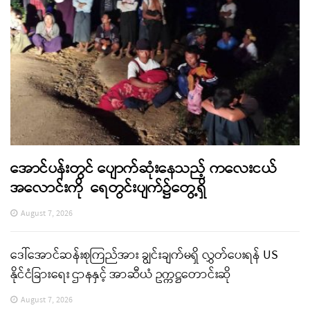
အောင်ပန်းတွင် ပျောက်ဆုံးနေသည့် ကလေးငယ်
အလောင်းကို ရေတွင်းပျက်၌တွေ့ရှိ
August 7, 2026
ဒေါ်အောင်ဆန်းစုကြည်အား ချွင်းချက်မရှိ လွှတ်ပေးရန် US
နိုင်ငံခြားရေး ဌာနနှင့် အာဆီယံ ဥက္ကဋ္ဌတောင်းဆို
August 7, 2026