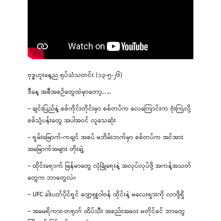
ဗုဒ္ဓဟူးနေ့ည ရုပ်သံသတင်း (၁၃-၅-၂၆)
ဒီနေ့ အစီအစဉ်တွေထဲမှာတော့…..
– ချင်းပြည်နဲ့ စစ်ကိုင်းတိုင်းမှာ စစ်တပ်က လေကြောင်းက ဗုံးကြဲလို့
စစ်သုံ့ပန်းတွေ အပါအဝင် လူသေဆုံး
– ရှမ်းမြောက်-ကချင် အစပ် မဘိမ်းဘက်မှာ စစ်တပ်က အင်အား
အမြောက်အများ တိုးချဲ့
– ထိုင်းရောက် မြန်မာတွေ လုံခြုံရေးနဲ့ အလုပ်လုပ်ဖို့ အကန့်အသတ်
တွေက ဘာတွေလဲ။
– UFC ခါးပတ်ပိုင်ရှင် ဂျော့ရှူဝါဗန် ထိုင်းနဲ့ မလေးရှားကို လာဖို့ရှိ
– အမေရိကား-တရုတ် ထိပ်သီး အစည်းအဝေး မတိုင်ခင် ဘာတွေ