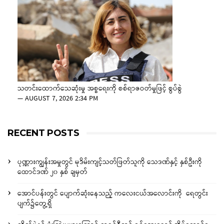
သတင်းထောက်သေဆုံးမှု အစ္စရေးကို စစ်ရာဇဝတ်မှုဖြင့် စွပ်စွဲ
—
AUGUST 7, 2026 2:34 PM
RECENT POSTS
ပုဏ္ဏားကျွန်းအမှုတွင် မုဒိမ်းကျင့်သတ်ဖြတ်သူကို သေဒဏ်နှင့် နှစ်ဦးကို
ထောင်ဒဏ် ၂၀ နှစ် ချမှတ်
အောင်ပန်းတွင် ပျောက်ဆုံးနေသည့် ကလေးငယ်အလောင်းကို ရေတွင်း
ပျက်၌တွေ့ရှိ