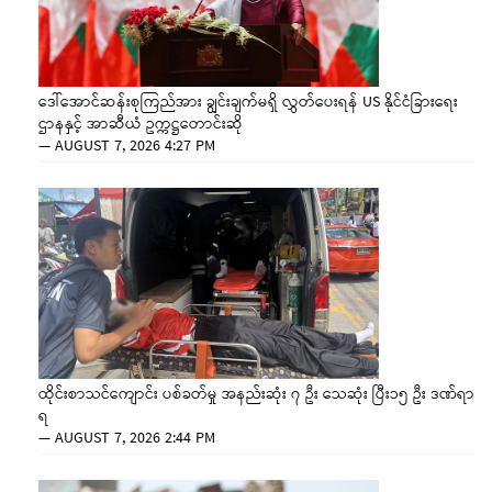
ဒေါ်အောင်ဆန်းစုကြည်အား ချွင်းချက်မရှိ လွှတ်ပေးရန် US နိုင်ငံခြားရေး
ဌာနနှင့် အာဆီယံ ဥက္ကဋ္ဌတောင်းဆို
—
AUGUST 7, 2026 4:27 PM
ထိုင်းစာသင်ကျောင်း ပစ်ခတ်မှု အနည်းဆုံး ၇ ဦး သေဆုံး ပြီး၁၅ ဦး ဒဏ်ရာ
ရ
—
AUGUST 7, 2026 2:44 PM