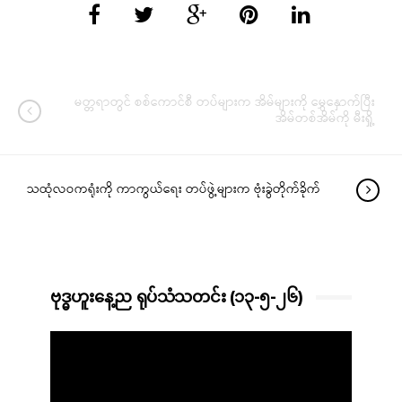
မတ္တရာတွင် စစ်ကောင်စီ တပ်များက အိမ်များကို မွှေနှောက်ပြီး
အိမ်တစ်အိမ်ကို မီးရှို့
သထုံလဝကရုံးကို ကာကွယ်ရေး တပ်ဖွဲ့များက ဗုံးခွဲတိုက်ခိုက်
ဗုဒ္ဓဟူးနေ့ည ရုပ်သံသတင်း (၁၃-၅-၂၆)