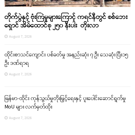
တိုက်ပွဲနှင့် ဗုံးကြဲမှုများကြောင့် ကရင်နီတွင် စစ်ဘေး
ရှောင် အိမ်ထောင်စု ၂၅၀ နီးပါး တိုးလာ
August 7, 2026
ထိုင်းစာသင်ကျောင်း ပစ်ခတ်မှု အနည်းဆုံး ၇ ဦး သေဆုံး ပြီး၁၅
ဦး ဒဏ်ရာရ
August 7, 2026
မြန်မာ-ထိုင်း ကုန်သွယ်မှုတိုးမြှင့်ရေးနှင့် ပူးပေါင်းဆောင်ရွက်မှု
MoU များ လက်မှတ်ထိုး
August 7, 2026