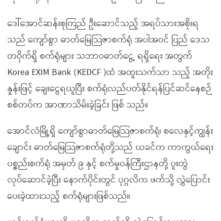
ဒေါ်အောင်ဆန်းစုကြည် ဦးဆောင်သည့် အရပ်သားအစိုးရ
သည် ကျော်စွာ ဓာတ်မြေသြဇာစက်ရုံ အပါအဝင် ပြည် ဒေသ
တဝိုက်ရှိ စက်ရုံများ သဘာဝဓာတ်ငွေ့ ရရှိရေး အတွက်
Korea EXIM Bank (KEDCF )ထံ အထူးသက်သာ သည့် အတိုး
နှုန်းဖြင့် ချေးငွေရယူပြီး စက်ရုံလည်ပတ်နိုင်ရန်ပြင်ဆင်နေစဉ်
စစ်တပ်က အာဏာသိမ်းခဲ့ခြင်း ဖြစ် သည်။
အောင်လံမြို့ရှိ ကျော်စွာဓာတ်မြေသြဇာစက်ရုံ၊ စလေနှင့်ကျွန်း
ချောင်း ဓာတ်မြေသြဇာစက်ရုံတို့သည် ယခင်က ကာကွယ်ရေး
ပစ္စည်းစက်ရုံ အမှတ် ၉ နှင့် စက်မှုဝန်ကြီးဌာနတို့ ပူးတွဲ
လုပ်ဆောင်ခဲ့ပြီး နောက်ပိုင်းတွင် ပုဂ္ဂလိက ဖက်သို့ လွှဲပြောင်း
ပေးခဲ့ထားသည့် စက်ရုံများဖြစ်သည်။