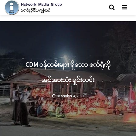
Men
CDM ဝန်ထမ်းများ ရှိသော စက်ရုံကို
အင်အားသုံး ရှင်းလင်း
December 4, 2021