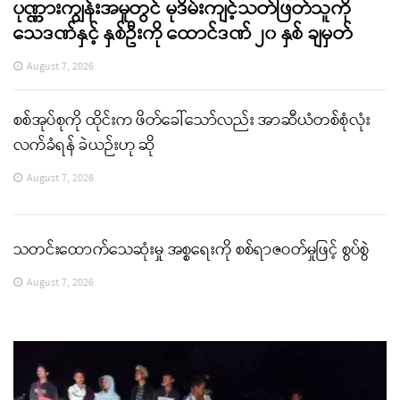
ပုဏ္ဏားကျွန်းအမှုတွင် မုဒိမ်းကျင့်သတ်ဖြတ်သူကို
သေဒဏ်နှင့် နှစ်ဦးကို ထောင်ဒဏ် ၂၀ နှစ် ချမှတ်
August 7, 2026
စစ်အုပ်စုကို ထိုင်းက ဖိတ်ခေါ်သော်လည်း အာဆီယံတစ်စုံလုံး
လက်ခံရန် ခဲယဉ်းဟု ဆို
August 7, 2026
သတင်းထောက်သေဆုံးမှု အစ္စရေးကို စစ်ရာဇဝတ်မှုဖြင့် စွပ်စွဲ
August 7, 2026