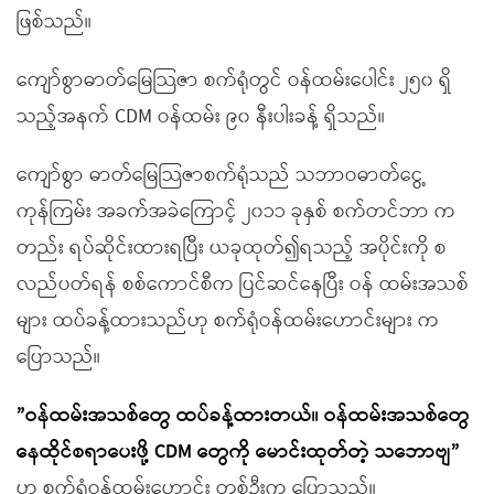
ဖြစ်သည်။
ကျော်စွာဓာတ်မြေသြဇာ စက်ရုံတွင် ဝန်ထမ်းပေါင်း ၂၅၀ ရှိ
သည့်အနက် CDM ဝန်ထမ်း ၉၀ နီးပါးခန့် ရှိသည်။
ကျော်စွာ ဓာတ်မြေသြဇာစက်ရုံသည် သဘာဝဓာတ်ငွေ့
ကုန်ကြမ်း အခက်အခဲကြောင့် ၂၀၁၁ ခုနှစ် စက်တင်ဘာ က
တည်း ရပ်ဆိုင်းထားရပြီး ယခုထုတ်၍ရသည့် အပိုင်းကို စ
လည်ပတ်ရန် စစ်ကောင်စီက ပြင်ဆင်နေပြီး ဝန် ထမ်းအသစ်
များ ထပ်ခန့်ထားသည်ဟု စက်ရုံဝန်ထမ်းဟောင်းများ က
ပြောသည်။
”
ဝန်ထမ်းအသစ်တွေ ထပ်ခန့်ထားတယ်
။
ဝန်ထမ်းအသစ်တွေ
နေထိုင်စရာပေးဖို့
CDM
တွေကို မောင်းထုတ်တဲ့
သဘောဗျ
”
ဟု စက်ရုံဝန်ထမ်းဟောင်း တစ်ဦးက ပြောသည်။