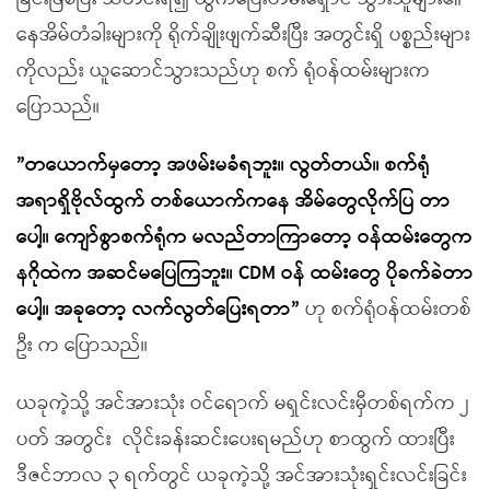
နေအိမ်တံခါးများကို ရိုက်ချိုးဖျက်ဆီးပြီး အတွင်းရှိ ပစ္စည်းများ
ကိုလည်း ယူဆောင်သွားသည်ဟု စက် ရုံဝန်ထမ်းများက
ပြောသည်။
”
တယောက်မှတော့
အဖမ်းမခံရဘူး
။
လွတ်တယ်
။
စက်ရုံ
အရာရှိဗိုလ်ထွက်
တ
စ်ယောက်
ကနေ
အိမ်တွေလိုက်ပြ
တာ
ပေါ့
။
ကျော်စွာစက်ရုံက မလည်တာကြာတော့ ဝန်ထမ်းတွေက
နဂိုထဲက အဆင်မပြေကြဘူး
။
CDM
ဝန်
ထမ်းတွေ ပိုခက်ခဲတာ
ပေါ့
။
အခုတော့
လက်လွတ်ပြေးရတာ
”
ဟု စက်ရုံဝန်ထမ်းတစ်
ဦး က ပြောသည်။
ယခုကဲ့သို့ အင်အားသုံး ဝင်ရောက် မရှင်းလင်းမှီတစ်ရက်က ၂
ပတ် အတွင်း လိုင်းခန်းဆင်းပေးရမည်ဟု စာထွက် ထားပြီး
ဒီဇင်ဘာလ ၃ ရက်တွင် ယခုကဲ့သို့ အင်အားသုံးရှင်းလင်းခြင်း