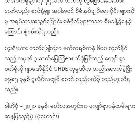
ယင်းစက်ရုံများကို ပုဂ္ဂလိက ဘက်ကို လွဲပြောင်းပေးထား
သော်လည်း စက်ရုံမှူး အပါအဝင် စီမံအုပ်ချုပ်ရေး ပိုင်း များကို
မူ အရပ်သားအသွင်ပြောင်း စစ်ဗိုလ်များကသာ စီမံခန့်ခွဲနေခဲ့
ကြောင်း စုံစမ်းသိရသည်။
ယူးရီးယား ဓာတ်မြေသြဇာ မက်ထရစ်တန် ၆၀၀ ထုတ်နိုင်
သည့် အမှတ် ၃ ဓာတ်မြေသြဇာစက်ရုံဖြစ်သည့် ကျော် စွာ
စက်ရုံကို ဂျာမဏီနိုင်ငံ UHDE ကုမ္ပဏီက တည်ဆောက်ခဲ့ပြီး
၁၉၈၅ ခုနှစ် ဇူလိုင်လတွင် စတင် လည်ပတ်ခဲ့ သည်ဟု သိရ
သည်။
ဓါတ်ပုံ – ၂၀၂၁ ခုနှစ်၊ မတ်လအတွင်းက ကျော်စွာဝန်ထမ်းများ
ဆန္ဒပြသည့်ပုံ (ပုံဟောင်း)