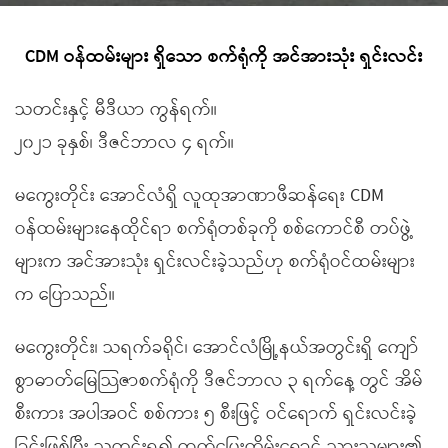
CDM ဝန်ထမ်းများ ရှိသော စက်ရုံကို အင်အားသုံး ရှင်းလင်း
သတင်းနှင့် မီဒီယာ ကွန်ရက်။
၂၀၂၁ ခုနှစ်၊ ဒီဇင်ဘာလ ၄ ရက်။
မကွေးတိုင်း အောင်လံရှိ လူထုအာဏာဖီဆန်ရေး CDM
ဝန်ထမ်းများနေထိုင်ရာ စက်ရုံတစ်ခုကို စစ်ကောင်စီ တပ်ဖွဲ့
များက အင်အားသုံး ရှင်းလင်းခဲ့သည်ဟု စက်ရုံဝင်ထမ်းများ
က ပြောသည်။
မကွေးတိုင်း၊ သရက်ခရိုင်၊ အောင်လံမြို့နယ်အတွင်းရှိ ကျော်
စွာဓာတ်မြေသြဇာစက်ရုံကို ဒီဇင်ဘာလ ၃ ရက်နေ့ တွင် အိမ်
စီးကား အပါအဝင် စစ်ကား ၅ စီးဖြင့် ဝင်ရောက် ရှင်းလင်းခဲ့
ခြင်းဖြစ်ပြီး သတင်းရ၍ ထွက်ပြေးတိမ်းရှောင် သွားသူများ၏