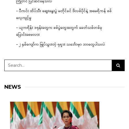
ကြိုတင် ပြင်ဆင်နေသလဲ
– ပီကင်း ထိပ်သီး ဆွေးနွေးပွဲ မတိုင်ခင် ဖိလစ်ပိုင်နဲ့ အမေရိကန် စစ်
လေ့ကျင့်မှု
– ယူကရိန်း ဒရုန်းတွေက စစ်ပွဲတွေအတွက် ခေတ်သစ်တစ်ခု
ပြောင်းစေမလား
– ၂ နှစ်ကျော်က မြုပ်သွားတဲ့ ရုရှား သင်္ဘောမှာ ဘာတွေပါသလဲ
NEWS