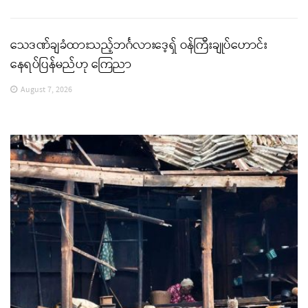
သေဒဏ်ချခံထားသည့်ဘင်္ဂလားဒေ့ရှ် ဝန်ကြီးချုပ်ဟောင်း
နေရပ်ပြန်မည်ဟု ကြေညာ
August 7, 2026