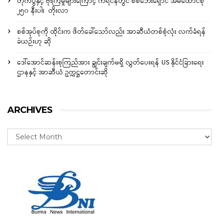
တိုက်ပွဲနှင့် ဗုံးကြဲမှုများကြောင့် ကရင်နီတွင် စစ်ဘေးရှောင် အိမ်ထောင်စု
၂၅၀ နီးပါး တိုးလာ
စစ်အုပ်စုကို ထိုင်းက ဖိတ်ခေါ်သော်လည်း အာဆီယံတစ်စုံလုံး လက်ခံရန်
ခဲယဉ်းဟု ဆို
ဒေါ်အောင်ဆန်းစုကြည်အား ချွင်းချက်မရှိ လွှတ်ပေးရန် US နိုင်ငံခြားရေး
ဌာနနှင့် အာဆီယံ ဥက္ကဋ္ဌတောင်းဆို
ARCHIVES