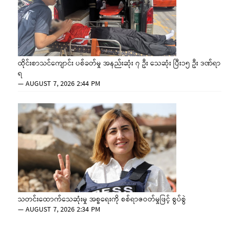
ထိုင်းစာသင်ကျောင်း ပစ်ခတ်မှု အနည်းဆုံး ၇ ဦး သေဆုံး ပြီး၁၅ ဦး ဒဏ်ရာ
ရ
—
AUGUST 7, 2026 2:44 PM
သတင်းထောက်သေဆုံးမှု အစ္စရေးကို စစ်ရာဇဝတ်မှုဖြင့် စွပ်စွဲ
—
AUGUST 7, 2026 2:34 PM