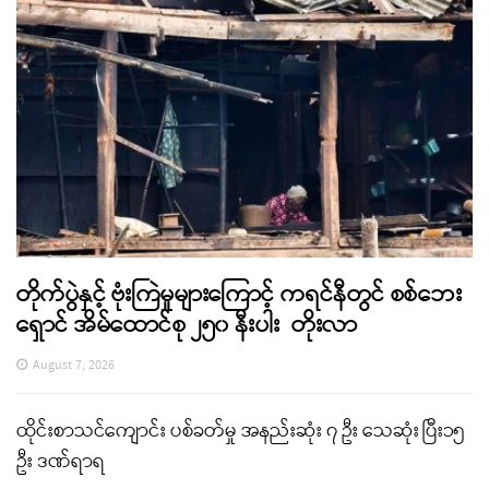
တိုက်ပွဲနှင့် ဗုံးကြဲမှုများကြောင့် ကရင်နီတွင် စစ်ဘေး
ရှောင် အိမ်ထောင်စု ၂၅၀ နီးပါး တိုးလာ
August 7, 2026
ထိုင်းစာသင်ကျောင်း ပစ်ခတ်မှု အနည်းဆုံး ၇ ဦး သေဆုံး ပြီး၁၅
ဦး ဒဏ်ရာရ