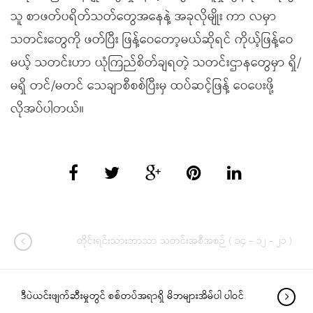
သူ စာဖတ်ပရိတ်သတ်တွေအနေနဲ့ အခုလိုမျိုး ကာ လမှာ
သတင်းတွေကို ဖတ်ပြီး ဖြန့်ဝေတော့မယ်ဆိုရင် ကိုယ့်ဖြန့်ဝေ
မယ့် သတင်းဟာ ယုံကြည်စိတ်ချရတဲ့ သတင်းဌာနတွေမှာ ရှိ/
မရှိ တင်/မတင် သေချာစီစစ်ပြီးမှ ထပ်ဆင့်ဖြန့် ဝေပေးဖို့
လိုအပ်ပါတယ်။
တိုင်းရင်းသားဘာသာ သတင်းအစီအစဉ် ( ၁၄ – ၁၂ – ၂၁ )
ဒီပဲယင်းဖျက်ဆီးမှုတွင် စစ်တပ်အရာရှိ မိဘများအိမ်ပါ ပါဝင်