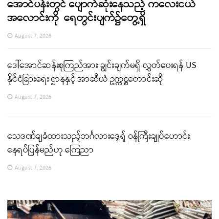
အောင်ပန်းတွင် ပျောက်ဆုံးနေသည့် ကလေးငယ်
အလောင်းကို ရေတွင်းပျက်၌တွေ့ရှိ
August 7, 2026
ဒေါ်အောင်ဆန်းစုကြည်အား ချွင်းချက်မရှိ လွှတ်ပေးရန် US
နိုင်ငံခြားရေး ဌာနနှင့် အာဆီယံ ဥက္ကဋ္ဌတောင်းဆို
August 7, 2026
သေဒဏ်ချခံထားသည့်ဘင်္ဂလားဒေ့ရှ် ဝန်ကြီးချုပ်ဟောင်း
နေရပ်ပြန်မည်ဟု ကြေညာ
August 7, 2026