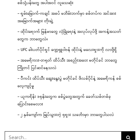
စစ်သုံ့ပန်းတွေ အပါအဝင် လူသေဆုံး
– ရှမ်းမြောက်-ကချင် အစပ် မဘိမ်းဘက်မှာ စစ်တပ်က အင်အား
အမြောက်အများ တိုးချဲ့
– ထိုင်းရောက် မြန်မာတွေ လုံခြုံရေးနဲ့ အလုပ်လုပ်ဖို့ အကန့်အသတ်
တွေက ဘာတွေလဲ။
– UFC ခါးပတ်ပိုင်ရှင် ဂျော့ရှူဝါဗန် ထိုင်းနဲ့ မလေးရှားကို လာဖို့ရှိ
– အမေရိကား-တရုတ် ထိပ်သီး အစည်းအဝေး မတိုင်ခင် ဘာတွေ
ကြိုတင် ပြင်ဆင်နေသလဲ
– ပီကင်း ထိပ်သီး ဆွေးနွေးပွဲ မတိုင်ခင် ဖိလစ်ပိုင်နဲ့ အမေရိကန် စစ်
လေ့ကျင့်မှု
– ယူကရိန်း ဒရုန်းတွေက စစ်ပွဲတွေအတွက် ခေတ်သစ်တစ်ခု
ပြောင်းစေမလား
– ၂ နှစ်ကျော်က မြုပ်သွားတဲ့ ရုရှား သင်္ဘောမှာ ဘာတွေပါသလဲ