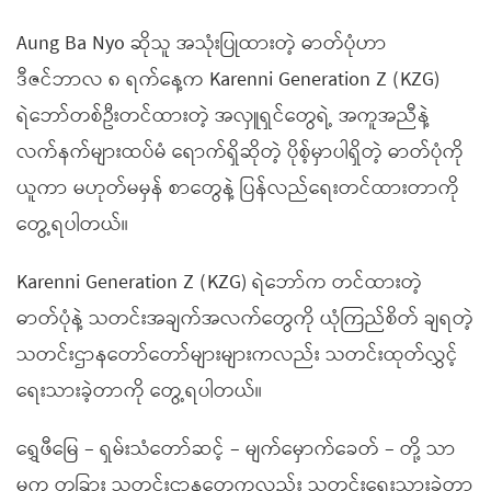
Aung Ba Nyo ဆိုသူ အသုံးပြုထားတဲ့ ဓာတ်ပုံဟာ
ဒီဇင်ဘာလ ၈ ရက်နေ့က Karenni Generation Z (KZG)
ရဲဘော်တစ်ဦးတင်ထားတဲ့ အလှူရှင်တွေရဲ့ အကူအညီနဲ့
လက်နက်များထပ်မံ ရောက်ရှိဆိုတဲ့ ပိုစ့်မှာပါရှိတဲ့ ဓာတ်ပုံကို
ယူကာ မဟုတ်မမှန် စာတွေနဲ့ ပြန်လည်ရေးတင်ထားတာကို
တွေ့ရပါတယ်။
Karenni Generation Z (KZG) ရဲဘော်က တင်ထားတဲ့
ဓာတ်ပုံနဲ့ သတင်းအချက်အလက်တွေကို ယုံကြည်စိတ် ချရတဲ့
သတင်းဌာနတော်တော်များများကလည်း သတင်းထုတ်လွှင့်
ရေးသားခဲ့တာကို တွေ့ရပါတယ်။
ရွှေဖီမြေ – ရှမ်းသံတော်ဆင့် – မျက်မှောက်ခေတ် – တို့ သာ
မက တခြား သတင်းဌာနတွေကလည်း သတင်းရေးသားခဲ့တာ