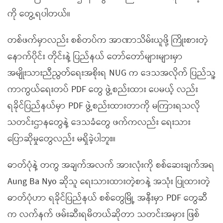
ကို တွေ့ရပါတယ်။
တစ်ဖက်မှာလည်း စစ်တပ်က အာဏာသိမ်းယူဖို့ ကြိုးစားတဲ့
နောက်ပိုင်း တိုင်းနဲ့ ပြည်နယ် တော်တော်များများမှာ
အမျိုးသားညီညွတ်ရေးအစိုးရ NUG က ဒေသအလိုက် ပြည်သူ့
ကာကွယ်ရေးတပ် PDF တွေ ဖွဲ့စည်းထား ပေမယ့် လည်း
ရခိုင်ပြည်နယ်မှာ PDF ဖွဲ့စည်းထားတာကို မကြားရသလို
သတင်းဌာနတွေနဲ့ ဒေသခံတွေ ဖက်ကလည်း ရေးသား
ပြောဆိုမှုတွေလည်း မရှိခဲ့ပါဘူး။
ဓာတ်ပုံနဲ့ တကွ အချက်အလက် အားလုံးကို စစ်ဆေးချက်အရ
Aung Ba Nyo ဆိုသူ ရေးသားထားတဲ့စာနဲ့ အသုံး ပြုထားတဲ့
ဓာတ်ပုံဟာ ရခိုင်ပြည်နယ် စစ်တွေမြို့ အနီးမှာ PDF တွေဆီ
က လက်နက် ဖမ်းဆီးရမိတယ်ဆိုတာ သတင်းအမှား ဖြစ်