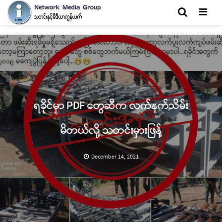
Men
ရခိုင်မှာ PDF တွေဆီက လက်နက်သိမ်း
မိတယ်လို့ သတင်းမှားဖြန့်
December 14, 2021