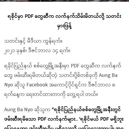
ရခိုင်မှာ PDF တွေဆီက လက်နက်သိမ်းမိတယ်လို့ သတင်း
မှားဖြန့်
သတင်းနှင့် မီဒီယာ ကွန်ရက်။
၂၀၂၁ ခုနှစ်၊ ဒီဇင်ဘာလ ၁၄ ရက်။
ရခိုင်ပြည်နယ် စစ်တွေမြို့အနီးမှာ PDF တွေဆီက လက်နက်
တွေ ဖမ်းဆီးရမိတယ်ဆိုတဲ့ သတင်းပို့စ်တစ်ခုကို Aung Ba
Nyo ဆိုသူ Facebook အကောင့်ပိုင်ရှင်က ဒီဇင်ဘာလ ၈
ရက်နေ့က ရေးတင်ထားတာကို တွေ့ရပါ တယ်။
Aung Ba Nyo ဆိုသူက
“ရခိုင်ပြည်နယ်စစ်တွေမြို့အနီးတွင်
ဖမ်းဆီးရမိသော PDF လက်နက်များ.. ‘ရခိုင်မယ် PDF မရှိဘူး
ပြောနေတာ ဖမ်းဆီးရမိမှု မရှိသေးလို့ မပြောသေးတာပါ။ အခု