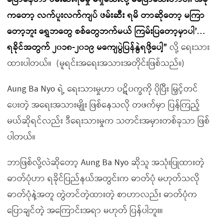
ကတော့ လက်ပူးလက်ကျပ် ဖမ်းဆီး ရမိ တာဆိုတော့ မကြာ
တော့ဘူး ရွှေဘတွေ စစ်တွေဘက်မယ် ကြမ်းပြတော့မှာပါ’…
ရခိုင်အတွက် ၂၀၁၈-၂၀၁၉ မကျေပွဲပြန်နွဲရဖို့ပေါ့”
လို့ ရေးသား
ထားပါတယ်။ (မူရင်းအရေးအသားအတိုင်းဖြစ်သည်။)
Aung Ba Nyo ရဲ့ ရေးသားမှုဟာ ပဋိပက္ခကို ပိုပြီး မြှင့်တင်
ပေးတဲ့ အရေးအသားမျိုး ဖြစ်နေသလို တဖက်မှာ ပြန်ကြည့်
မယ်ဆိုရင်လည်း ဒီရေးသားမှုက သတင်းအမှားတစ်ခုသာ ဖြစ်
ပါတယ်။
ဘာဖြစ်လို့လဲဆိုတော့ Aung Ba Nyo ဆိုသူ အသုံးပြုထားတဲ့
ဓာတ်ပုံဟာ ရခိုင်ပြည်နယ်အတွင်းက ဓာတ်ပုံ မဟုတ်သလို
ဓာတ်ပုံနဲ့အတူ တွဲတင်တဲ့ထားတဲ့ စာဟာလည်း ဓာတ်ပုံက
ပြောချင်တဲ့ အကြောင်းအရာ မဟုတ် ပြန်ပါဘူး။