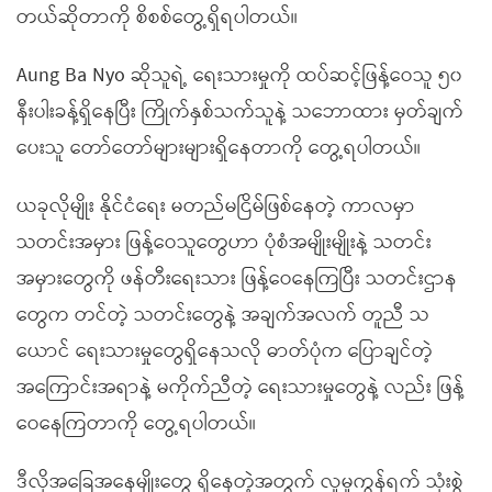
တယ်ဆိုတာကို စိစစ်တွေ့ရှိရပါတယ်။
Aung Ba Nyo ဆိုသူရဲ့ ရေးသားမှုကို ထပ်ဆင့်ဖြန့်ဝေသူ ၅၀
နီးပါးခန့်ရှိနေပြီး ကြိုက်နှစ်သက်သူနဲ့ သဘောထား မှတ်ချက်
ပေးသူ တော်တော်များများရှိနေတာကို တွေ့ရပါတယ်။
ယခုလိုမျိုး နိုင်ငံရေး မတည်မငြိမ်ဖြစ်နေတဲ့ ကာလမှာ
သတင်းအမှား ဖြန့်ဝေသူတွေဟာ ပုံစံအမျိုးမျိုးနဲ့ သတင်း
အမှားတွေကို ဖန်တီးရေးသား ဖြန့်ဝေနေကြပြီး သတင်းဌာန
တွေက တင်တဲ့ သတင်းတွေနဲ့ အချက်အလက် တူညီ သ
ယောင် ရေးသားမှုတွေရှိနေသလို ဓာတ်ပုံက ပြောချင်တဲ့
အကြောင်းအရာနဲ့ မကိုက်ညီတဲ့ ရေးသားမှုတွေနဲ့ လည်း ဖြန့်
ဝေနေကြတာကို တွေ့ရပါတယ်။
ဒီလိုအခြေအနေမျိုးတွေ ရှိနေတဲ့အတွက် လူမှုကွန်ရက် သုံးစွဲ