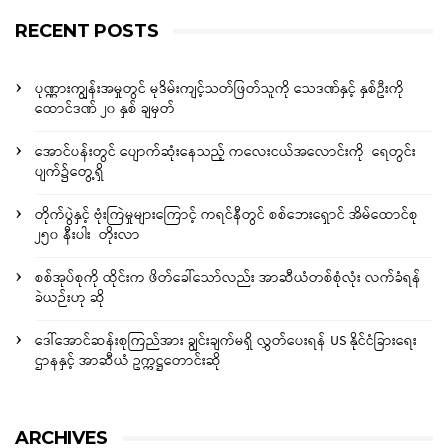
RECENT POSTS
ပုဏ္ဏားကျွန်းအမှုတွင် မုဒိမ်းကျင့်သတ်ဖြတ်သူကို သေဒဏ်နှင့် နှစ်ဦးကို
ထောင်ဒဏ် ၂၀ နှစ် ချမှတ်
အောင်ပန်းတွင် ပျောက်ဆုံးနေသည့် ကလေးငယ်အလောင်းကို ရေတွင်း
ပျက်၌တွေ့ရှိ
တိုက်ပွဲနှင့် ဗုံးကြဲမှုများကြောင့် ကရင်နီတွင် စစ်ဘေးရှောင် အိမ်ထောင်စု
၂၅၀ နီးပါး တိုးလာ
စစ်အုပ်စုကို ထိုင်းက ဖိတ်ခေါ်သော်လည်း အာဆီယံတစ်စုံလုံး လက်ခံရန်
ခဲယဉ်းဟု ဆို
ဒေါ်အောင်ဆန်းစုကြည်အား ချွင်းချက်မရှိ လွှတ်ပေးရန် US နိုင်ငံခြားရေး
ဌာနနှင့် အာဆီယံ ဥက္ကဋ္ဌတောင်းဆို
ARCHIVES