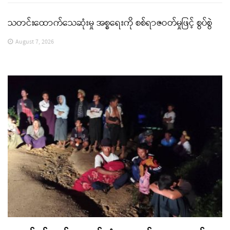
သတင်းထောက်သေဆုံးမှု အစ္စရေးကို စစ်ရာဇဝတ်မှုဖြင့် စွပ်စွဲ
August 7, 2026