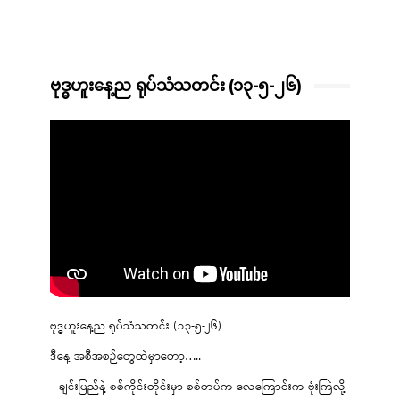
ဗုဒ္ဓဟူးနေ့ည ရုပ်သံသတင်း (၁၃-၅-၂၆)
ဗုဒ္ဓဟူးနေ့ည ရုပ်သံသတင်း (၁၃-၅-၂၆)
ဒီနေ့ အစီအစဉ်တွေထဲမှာတော့…..
– ချင်းပြည်နဲ့ စစ်ကိုင်းတိုင်းမှာ စစ်တပ်က လေကြောင်းက ဗုံးကြဲလို့