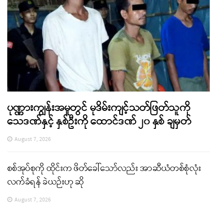
ပုဏ္ဏားကျွန်းအမှုတွင် မုဒိမ်းကျင့်သတ်ဖြတ်သူကို
သေဒဏ်နှင့် နှစ်ဦးကို ထောင်ဒဏ် ၂၀ နှစ် ချမှတ်
August 7, 2026
စစ်အုပ်စုကို ထိုင်းက ဖိတ်ခေါ်သော်လည်း အာဆီယံတစ်စုံလုံး
လက်ခံရန် ခဲယဉ်းဟု ဆို
August 7, 2026