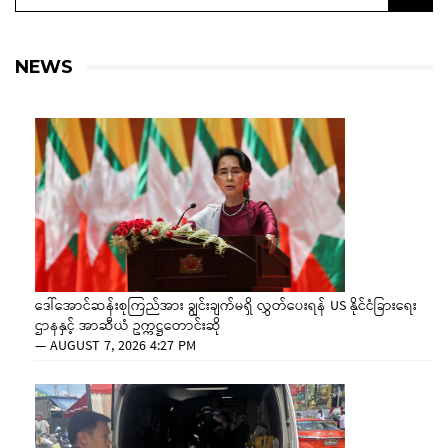
NEWS
ဒေါ်အောင်ဆန်းစုကြည်အား ချွင်းချက်မရှိ လွှတ်ပေးရန် US နိုင်ငံခြားရေး
ဌာနနှင့် အာဆီယံ ဥက္ကဋ္ဌတောင်းဆို
—
AUGUST 7, 2026 4:27 PM