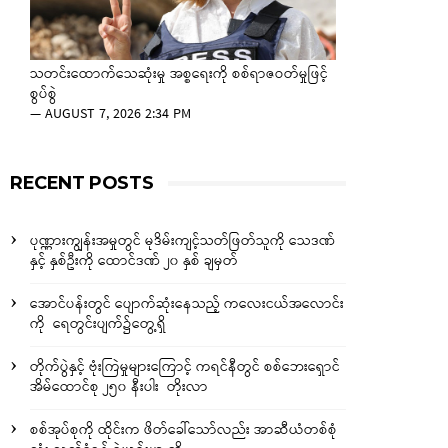
သတင်းထောက်သေဆုံးမှု အစ္စရေးကို စစ်ရာဇဝတ်မှုဖြင့်
စွပ်စွဲ
—
AUGUST 7, 2026 2:34 PM
RECENT POSTS
ပုဏ္ဏားကျွန်းအမှုတွင် မုဒိမ်းကျင့်သတ်ဖြတ်သူကို သေဒဏ်
နှင့် နှစ်ဦးကို ထောင်ဒဏ် ၂၀ နှစ် ချမှတ်
အောင်ပန်းတွင် ပျောက်ဆုံးနေသည့် ကလေးငယ်အလောင်း
ကို ရေတွင်းပျက်၌တွေ့ရှိ
တိုက်ပွဲနှင့် ဗုံးကြဲမှုများကြောင့် ကရင်နီတွင် စစ်ဘေးရှောင်
အိမ်ထောင်စု ၂၅၀ နီးပါး တိုးလာ
စစ်အုပ်စုကို ထိုင်းက ဖိတ်ခေါ်သော်လည်း အာဆီယံတစ်စုံ