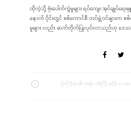
ထိုကဲ့သို့ ဗုံးပေါက်ကွဲမှုများ ရပ်ကျေး အုပ်ချုပ်
နောက် ပိုင်းတွင် စစ်ကောင်စီ တပ်ဖွဲ့ဝင်များက စစ်
မှုများ လည်း ဆက်တိုက်ပြုလုပ်လာသည်ဟု ဒေသ
မြစ်ကြီးနားမီး အမျိုးသမီးကြီး နှစ်ဦး သေဆုံး