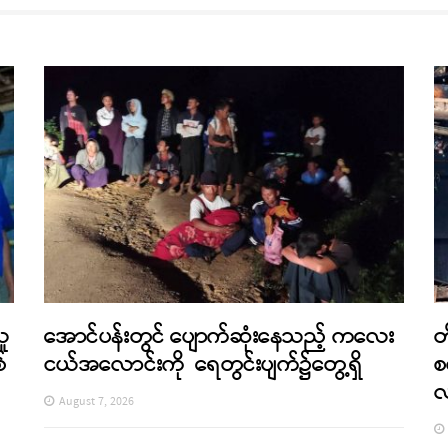
သူ
အောင်ပန်းတွင် ပျောက်ဆုံးနေသည့် ကလေး
တ
်
ငယ်အလောင်းကို ရေတွင်းပျက်၌တွေ့ရှိ
စ
August 7, 2026