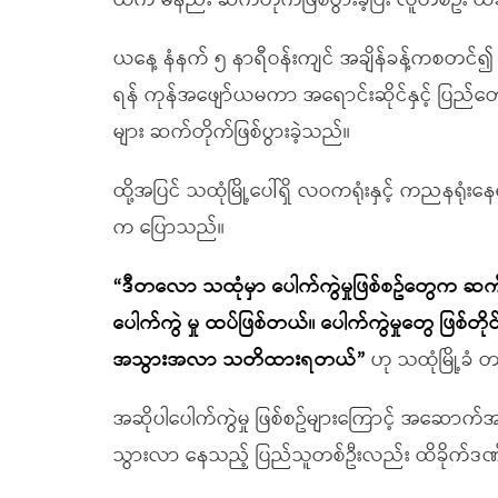
ထက် မနည်း ဆက်တိုက်ဖြစ်ပွားခဲ့ပြီး လူတစ်ဦး 
ယနေ့ နံနက် ၅ နာရီဝန်းကျင် အချိန်ခန့်ကစတင်၍ သထုံမြ
ရန် ကုန်အဖျော်ယမကာ အရောင်းဆိုင်နှင့် ပြည်တေ
များ ဆက်တိုက်ဖြစ်ပွားခဲ့သည်။
ထို့အပြင် သထုံမြို့ပေါ်ရှိ လဝကရုံးနှင့် ကညနရုံး
က ပြောသည်။
“
ဒီတလော သထုံမှာ ပေါက်ကွဲမှုဖြစ်စဥ်တွေက ဆ
ပေါက်ကွဲ
မှု
ထပ်ဖြစ်တယ်
။
ပေါက်ကွဲမှုတွေ ဖြစ်တို
အသွားအလာ သတိထားရတယ်”
ဟု သထုံမြို့ခံ
အဆိုပါပေါက်ကွဲမှု ဖြစ်စဥ်များကြောင့် အဆောက်အဦအခ
သွားလာ နေသည့် ပြည်သူတစ်ဦးလည်း ထိခိုက်ဒဏ