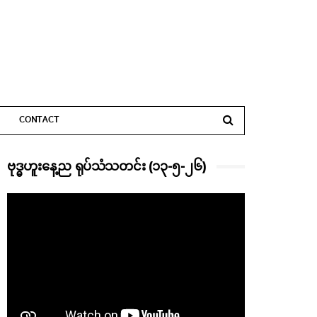
CONTACT
ဗုဒ္ဓဟူးနေ့ည ရုပ်သံသတင်း (၁၃-၅-၂၆)