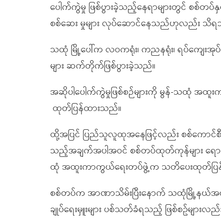
ပေါက်ကွဲမှု ဖြစ်ပွားခဲ့သည့်နေရာများတွင် စစ်တပ်နှင
စစ်ဆေး မှုများ လုပ်ဆောင်နေသည်ဟုလည်း သိ
သထုံ မြို့ပေါ်က လဝကရုံး၊ ကညနရုံး၊ ရပ်ကျေးအုပ်ချ
များ ဆက်တိုက်ဖြစ်ပွားခဲ့သည်။
အဆိုပါပေါက်ကွဲမှုဖြစ်စဉ်များကို မွန်-သထုံ အထူး
ထုတ်ပြန်ထားသည်။
ထို့အပြင် ပြည်သူလူထုအနေဖြင့်လည်း စစ်ကောင်စီ
သည့်အချက်အပါအဝင် စစ်တပ်ထုတ်ကုန်များ ရောင်း
ထုံ အထူးကာကွယ်ရေးတပ်ဖွဲ့က သတိပေးထုတ်ပ
စစ်တပ်က အာဏာသိမ်းပြီးနောက် သထုံမြို့နယ်အတွင်း 
ချုပ်ရေးမှူးများ ပစ်သတ်ခံရသည့် ဖြစ်စဥ်များလည