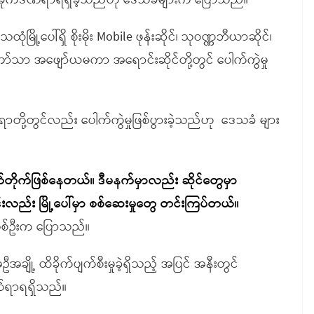
ထိခိုက်ဒဏ်ရာရရှိခဲ့သည်ဟု ဒေသခံများက ပြောသည်။
ို့ပေါ်ရှိ စိုးမိုး Mobile ဖုန်းဆိုင်၊ သုဝဏ္ဏဘီယာဆိုင်၊
ာ်သာ အဖျော်ယမကာ အရောင်းဆိုင်တို့တွင် ပေါက်ကွဲမှု
နေရာတို့တွင်လည်း ပေါက်ကွဲမှုဖြစ်ပွားခဲ့သည်ဟု ဒေသခံ များ
က်တိုက်ဖြစ်နေတယ်
။
ဒီမနက်မှာလည်း ဆိုင်တွေမှာ
င်းလည်း မြို့ပေါ်မှာ စစ်ဆေးမှုတွေ တင်းကြပ်တယ်
။
 တစ်ဦးက ပြောသည်။
ျို့ ထိခိုက်ပျက်စီးမှုခဲ့ရှိသည့် အပြင် အနီးတွင်
်ရာရရှိသည်။