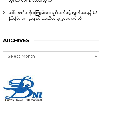
လုံး လက်ခံရန် ခဲယဉ်းဟု ဆို
ဒေါ်အောင်ဆန်းစုကြည်အား ချွင်းချက်မရှိ လွှတ်ပေးရန် US
နိုင်ငံခြားရေး ဌာနနှင့် အာဆီယံ ဥက္ကဋ္ဌတောင်းဆို
ARCHIVES