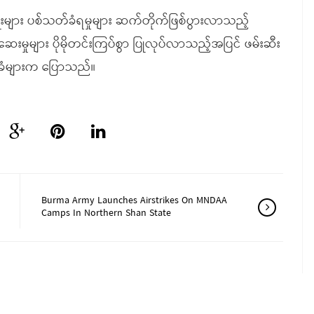
ရေးမှူးများ ပစ်သတ်ခံရမှုများ ဆက်တိုက်ဖြစ်ပွားလာသည့်
ဆေးမှုများ ပိုမိုတင်းကြပ်စွာ ပြုလုပ်လာသည့်အပြင် ဖမ်းဆီး
ခံများက ပြောသည်။
Burma Army Launches Airstrikes On MNDAA
Camps In Northern Shan State