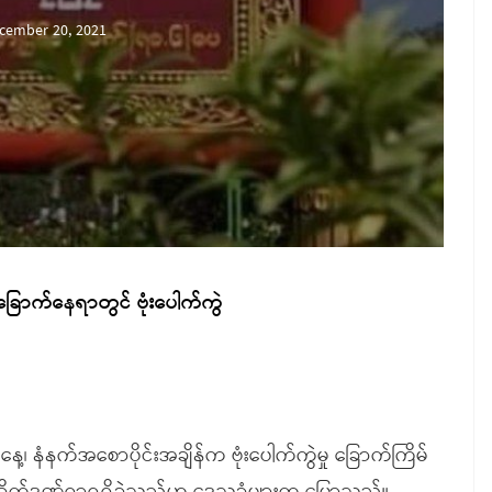
cember 20, 2021
ခြောက်နေရာတွင် ဗုံးပေါက်ကွဲ
့၊ နံနက်အစောပိုင်းအချိန်က ဗုံးပေါက်ကွဲမှု ခြောက်ကြိမ်