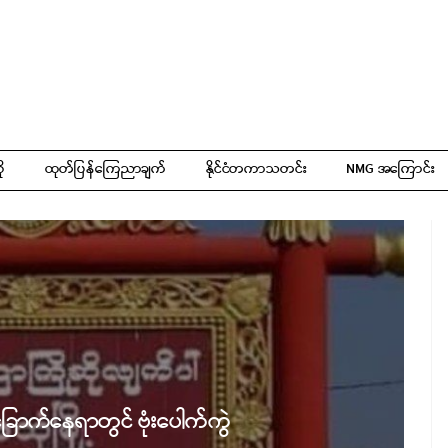
ို
ထုတ်ပြန်ကြေညာချက်
နိုင်ငံတကာသတင်း
NMG အကြောင်း
ခြောက်နေရာတွင် ဗုံးပေါက်ကွဲ