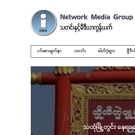
ပင်မစာမျက်နှာ
သတင်း
ဓါတ်ပုံများ
ဗွီဒီယ
သထုံမြို့တွင်း နေရာ