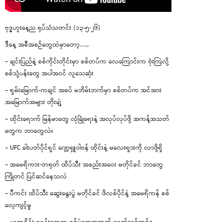
ဗုဒ္ဓဟူးနေ့ည ရုပ်သံသတင်း (၁၃-၅-၂၆)
ဒီနေ့ အစီအစဉ်တွေထဲမှာတော့…..
– ချင်းပြည်နဲ့ စစ်ကိုင်းတိုင်းမှာ စစ်တပ်က လေကြောင်းက ဗုံးကြဲလို့
စစ်သုံ့ပန်းတွေ အပါအဝင် လူသေဆုံး
– ရှမ်းမြောက်-ကချင် အစပ် မဘိမ်းဘက်မှာ စစ်တပ်က အင်အား
အမြောက်အများ တိုးချဲ့
– ထိုင်းရောက် မြန်မာတွေ လုံခြုံရေးနဲ့ အလုပ်လုပ်ဖို့ အကန့်အသတ်
တွေက ဘာတွေလဲ။
– UFC ခါးပတ်ပိုင်ရှင် ဂျော့ရှူဝါဗန် ထိုင်းနဲ့ မလေးရှားကို လာဖို့ရှိ
– အမေရိကား-တရုတ် ထိပ်သီး အစည်းအဝေး မတိုင်ခင် ဘာတွေ
ကြိုတင် ပြင်ဆင်နေသလဲ
– ပီကင်း ထိပ်သီး ဆွေးနွေးပွဲ မတိုင်ခင် ဖိလစ်ပိုင်နဲ့ အမေရိကန် စစ်
လေ့ကျင့်မှု