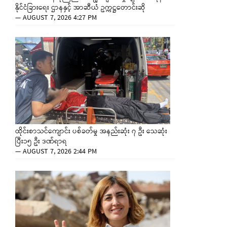
နိုင်ငံခြားရေး ဌာနနှင့် အာဆီယံ ဥက္ကဋ္ဌတောင်းဆို
—
AUGUST 7, 2026 4:27 PM
ထိုင်းစာသင်ကျောင်း ပစ်ခတ်မှု အနည်းဆုံး ၇ ဦး သေဆုံး
ပြီး၁၅ ဦး ဒဏ်ရာရ
—
AUGUST 7, 2026 2:44 PM