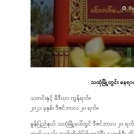
De
သထုံမြို့တွင်း နေရာ
သတင်းနှင့် မီဒီယာ ကွန်ရက်။
၂၀၂၁ ခုနှစ်၊ ဒီဇင်ဘာလ ၂၀ ရက်။
မွန်ပြည်နယ် သထုံမြို့ပေါ်တွင် ဒီဇင်ဘာလ ၂၀ ရက်နေ