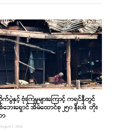
ိုက်ပွဲနှင့် ဗုံးကြဲမှုများကြောင့် ကရင်နီတွင်
စ်ဘေးရှောင် အိမ်ထောင်စု ၂၅၀ နီးပါး တိုး
လာ
August 7, 2026