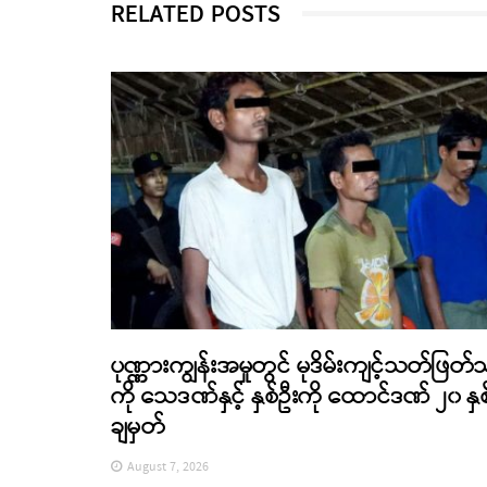
RELATED POSTS
ပုဏ္ဏားကျွန်းအမှုတွင် မုဒိမ်းကျင့်သတ်ဖြတ်
ကို သေဒဏ်နှင့် နှစ်ဦးကို ထောင်ဒဏ် ၂၀ နှစ
ချမှတ်
August 7, 2026