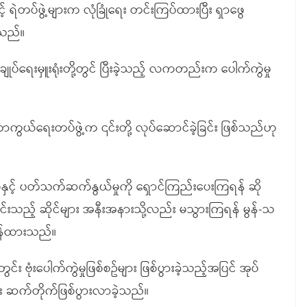
့် ရဲတပ်ဖွဲ့များက လုံခြုံရေး တင်းကြပ်ထားပြီး ရှာဖွေ
ရသည်။
ုပ်ရေးမှူးရုံးတို့တွင် ပြီးခဲ့သည့် လကတည်းက ပေါက်ကွဲမှု
ကာကွယ်ရေးတပ်ဖွဲ့က ၎င်းတို့ လုပ်ဆောင်ခဲ့ခြင်း ဖြစ်သည်ဟု
နှင့် ပတ်သက်ဆက်နွယ်မှုကို ရှောင်ကြည်းပေးကြရန် ဆို
သည့် ဆိုင်များ အနီးအနားသို့လည်း မသွားကြရန် မွန်-သ
ြန်ထားသည်။
ဗုံးပေါက်ကွဲမှုဖြစ်စဥ်များ ဖြစ်ပွားခဲ့သည့်အပြင် အုပ်
်း ဆက်တိုက်ဖြစ်ပွားလာခဲ့သည်။