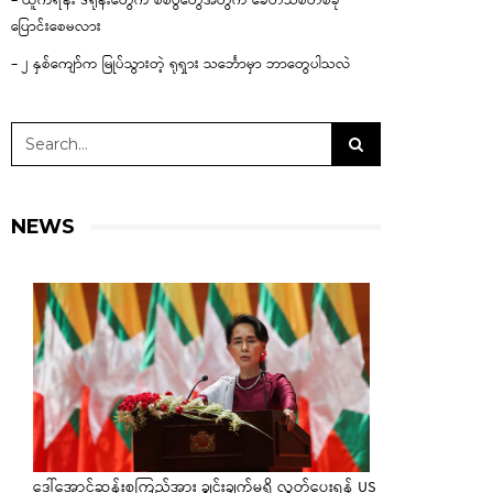
– ယူကရိန်း ဒရုန်းတွေက စစ်ပွဲတွေအတွက် ခေတ်သစ်တစ်ခု
ပြောင်းစေမလား
– ၂ နှစ်ကျော်က မြုပ်သွားတဲ့ ရုရှား သင်္ဘောမှာ ဘာတွေပါသလဲ
NEWS
ဒေါ်အောင်ဆန်းစုကြည်အား ချွင်းချက်မရှိ လွှတ်ပေးရန် US