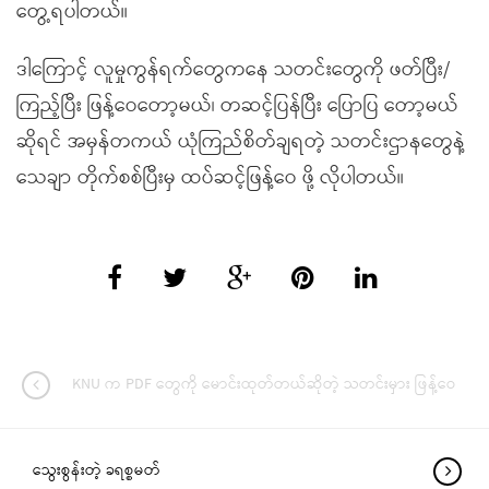
တွေ့ရပါတယ်။
ဒါကြောင့် လူမှုကွန်ရက်တွေကနေ သတင်းတွေကို ဖတ်ပြီး/
ကြည့်ပြီး ဖြန့်ဝေတော့မယ်၊ တဆင့်ပြန်ပြီး ပြောပြ တော့မယ်
ဆိုရင် အမှန်တကယ် ယုံကြည်စိတ်ချရတဲ့ သတင်းဌာနတွေနဲ့
သေချာ တိုက်စစ်ပြီးမှ ထပ်ဆင့်ဖြန့်ဝေ ဖို့ လိုပါတယ်။
KNU က PDF တွေကို မောင်းထုတ်တယ်ဆိုတဲ့ သတင်းမှား ဖြန့်ဝေ
သွေးစွန်းတဲ့ ခရစ္စမတ်