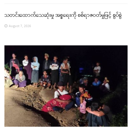
သတင်းထောက်သေဆုံးမှု အစ္စရေးကို စစ်ရာဇဝတ်မှုဖြင့် စွပ်စွဲ
August 7, 2026