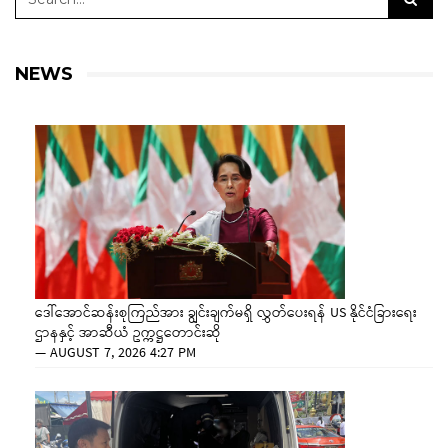
NEWS
ဒေါ်အောင်ဆန်းစုကြည်အား ချွင်းချက်မရှိ လွှတ်ပေးရန် US နိုင်ငံခြားရေး
ဌာနနှင့် အာဆီယံ ဥက္ကဋ္ဌတောင်းဆို
—
AUGUST 7, 2026 4:27 PM