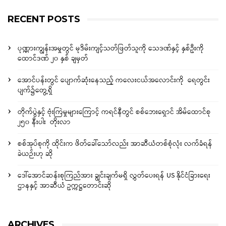
RECENT POSTS
ပုဏ္ဏားကျွန်းအမှုတွင် မုဒိမ်းကျင့်သတ်ဖြတ်သူကို သေဒဏ်နှင့် နှစ်ဦးကို
ထောင်ဒဏ် ၂၀ နှစ် ချမှတ်
အောင်ပန်းတွင် ပျောက်ဆုံးနေသည့် ကလေးငယ်အလောင်းကို ရေတွင်း
ပျက်၌တွေ့ရှိ
တိုက်ပွဲနှင့် ဗုံးကြဲမှုများကြောင့် ကရင်နီတွင် စစ်ဘေးရှောင် အိမ်ထောင်စု
၂၅၀ နီးပါး တိုးလာ
စစ်အုပ်စုကို ထိုင်းက ဖိတ်ခေါ်သော်လည်း အာဆီယံတစ်စုံလုံး လက်ခံရန်
ခဲယဉ်းဟု ဆို
ဒေါ်အောင်ဆန်းစုကြည်အား ချွင်းချက်မရှိ လွှတ်ပေးရန် US နိုင်ငံခြားရေး
ဌာနနှင့် အာဆီယံ ဥက္ကဋ္ဌတောင်းဆို
ARCHIVES