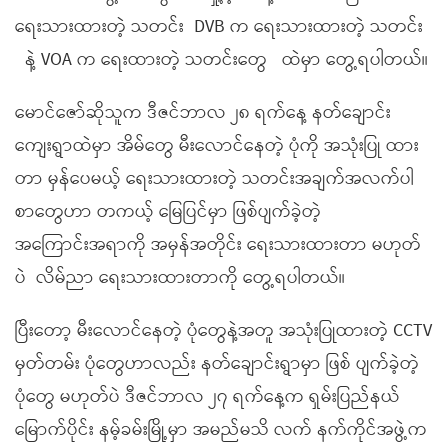
ရေးသားထားတဲ့ သတင်း
DVB က ရေးသားထားတဲ့ သတင်း
နဲ့ VOA က ရေးထားတဲ့ သတင်းတွေ ထဲမှာ တွေ့ရပါတယ်။
မောင်ဇော်ဆိုသူက ဒီဇင်ဘာလ ၂၈ ရက်နေ့ နတ်ချောင်း
ကျေးရွာထဲမှာ အိမ်တွေ မီးလောင်နေတဲ့ ပုံကို အသုံးပြု ထား
တာ မှန်ပေမယ့် ရေးသားထားတဲ့ သတင်းအချက်အလက်ပါ
စာတွေဟာ တကယ့် မြေပြင်မှာ ဖြစ်ပျက်ခဲ့တဲ့
အကြောင်းအရာကို အမှန်အတိုင်း ရေးသားထားတာ မဟုတ်
ပဲ လိမ်ညာ ရေးသားထားတာကို တွေ့ရပါတယ်။
ပြီးတော့ မီးလောင်နေတဲ့ ပုံတွေနဲ့အတူ အသုံးပြုထားတဲ့ CCTV
မှတ်တမ်း ပုံတွေဟာလည်း နတ်ချောင်းရွာမှာ ဖြစ် ပျက်ခဲ့တဲ့
ပုံတွေ မဟုတ်ပဲ ဒီဇင်ဘာလ ၂၇ ရက်နေ့က ရှမ်းပြည်နယ်
မြောက်ပိုင်း နမ့်ခမ်းမြို့မှာ အမည်မသိ လက် နက်ကိုင်အဖွဲ့က