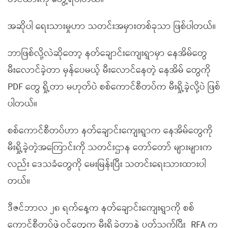
အဆိုပါ ရေးသားမှုဟာ သတင်းအမှားတစ်ခုသာ ဖြစ်ပါတယ်။
ဘာဖြစ်လို့လဲဆိုတော့ နတ်ချောင်းကျေးရွာမှာ နေအိမ်တွေ
မီးလောင်ခဲ့တာ မှန်ပေမယ့် မီးလောင်နေတဲ့ နေအိမ် တွေကို
PDF တွေ ရှို့တာ မဟုတ်ပဲ စစ်ကောင်စီတပ်က မီးရှို့ခဲ့လို့ပဲ ဖြစ်
ပါတယ်။
စစ်ကောင်စီတပ်ဟာ နတ်ချောင်းကျေးရွာက နေအိမ်တွေကို
မီးရှို့ခဲ့တဲ့အကြောင်းကို သတင်းဌာန တော်တော် များများက
လည်း ဒေသခံတွေကို မေးမြန်းပြီး သတင်းရေးသားထားပါ
တယ်။
ဒီဇင်ဘာလ ၂၈ ရက်နေ့က နတ်ချောင်းကျေးရွာကို စစ်
ကောင်စီတပ်ဖွဲ့ဝင်တွေက မီးရှို့ခဲ့တာနဲ့ ပတ်သက်ပြီး RFA က