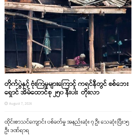
တိုက်ပွဲနှင့် ဗုံးကြဲမှုများကြောင့် ကရင်နီတွင် စစ်ဘေး
ရှောင် အိမ်ထောင်စု ၂၅၀ နီးပါး တိုးလာ
August 7, 2026
ထိုင်းစာသင်ကျောင်း ပစ်ခတ်မှု အနည်းဆုံး ၇ ဦး သေဆုံး ပြီး၁၅
ဦး ဒဏ်ရာရ