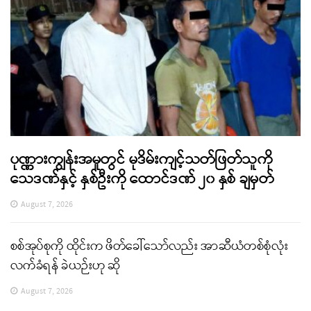
ပုဏ္ဏားကျွန်းအမှုတွင် မုဒိမ်းကျင့်သတ်ဖြတ်သူကို
သေဒဏ်နှင့် နှစ်ဦးကို ထောင်ဒဏ် ၂၀ နှစ် ချမှတ်
August 7, 2026
စစ်အုပ်စုကို ထိုင်းက ဖိတ်ခေါ်သော်လည်း အာဆီယံတစ်စုံလုံး
လက်ခံရန် ခဲယဉ်းဟု ဆို
August 7, 2026