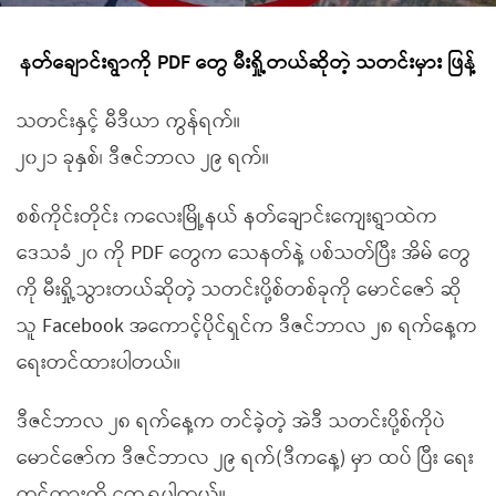
နတ်ချောင်းရွာကို PDF တွေ မီးရှို့တယ်ဆိုတဲ့ သတင်းမှား ဖြန့်
သတင်းနှင့် မီဒီယာ ကွန်ရက်။
၂၀၂၁ ခုနှစ်၊ ဒီဇင်ဘာလ ၂၉ ရက်။
စစ်ကိုင်းတိုင်း ကလေးမြို့နယ် နတ်ချောင်းကျေးရွာထဲက
ဒေသခံ ၂၀ ကို PDF တွေက သေနတ်နဲ့ ပစ်သတ်ပြီး အိမ် တွေ
ကို မီးရှို့သွားတယ်ဆိုတဲ့ သတင်းပို့စ်တစ်ခုကို မောင်ဇော် ဆို
သူ Facebook အကောင့်ပိုင်ရှင်က ဒီဇင်ဘာလ ၂၈ ရက်နေ့က
ရေးတင်ထားပါတယ်။
ဒီဇင်ဘာလ ၂၈ ရက်နေ့က တင်ခဲ့တဲ့ အဲဒီ သတင်းပို့စ်ကိုပဲ
မောင်ဇော်က ဒီဇင်ဘာလ ၂၉ ရက်(ဒီကနေ့) မှာ ထပ် ပြီး ရေး
တင်ထားကို တွေ့ရပါတယ်။