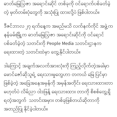
ဓာတ်မြေဩဇာ အရောင်းဆိုင် တစ်ခုကို ဝင်ရောက်ပစ်ခတ်ခဲ့
တဲ့ မှတ်တမ်းပုံတွေကို အသုံးပြု ထားလို့ပဲ ဖြစ်ပါတယ်။
ဒီဇင်ဘာလ ၂၇ ရက်နေ့က အမည်မသိ လက်နက်ကိုင် အဖွဲ့က
နမ့်ခမ်းမြို့က ဓာတ်မြေဩဇာ အရောင်းဆိုင်ကို ဝင်ရောင်
ပစ်ခတ်ခဲ့တဲ့ သတင်းကို People Media သတင်းဌာနက
ရေးထားတဲ့ သတင်းထဲမှာ တွေ့နိုင်ပါတယ်။
ဒါကြောင့် အချက်အလက်အားလုံးကို ကြည့်လိုက်တဲ့အခါမှာ
မောင်ဇော်ဆိုသူရဲ့ ရေးသားမှုတွေဟာ တကယ် မြေ ပြင်မှာ
ဖြစ်ခဲ့တဲ့ အခြေအနေအမှန်ကို အမှန်အတိုင်း ရေးသားထားတာ
မဟုတ်ပဲ လိမ်ညာ ဝါဒဖြန့် ရေးသားထား တာကို စိစစ်တွေ့ရှိ
ရတဲ့အတွက် သတင်းအမှား တစ်ခုဖြစ်တယ်ဆိုတာကို
အတည်ပြု နိုင်ခဲ့ပါတယ်။