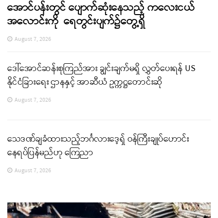
အောင်ပန်းတွင် ပျောက်ဆုံးနေသည့် ကလေးငယ်
အလောင်းကို ရေတွင်းပျက်၌တွေ့ရှိ
August 7, 2026
ဒေါ်အောင်ဆန်းစုကြည်အား ချွင်းချက်မရှိ လွှတ်ပေးရန် US
နိုင်ငံခြားရေး ဌာနနှင့် အာဆီယံ ဥက္ကဋ္ဌတောင်းဆို
August 7, 2026
သေဒဏ်ချခံထားသည့်ဘင်္ဂလားဒေ့ရှ် ဝန်ကြီးချုပ်ဟောင်း
နေရပ်ပြန်မည်ဟု ကြေညာ
August 7, 2026