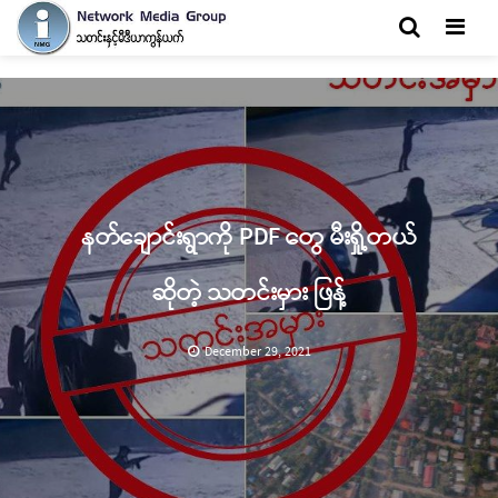
Men
နတ်ချောင်းရွာကို PDF တွေ မီးရှို့တယ်
ဆိုတဲ့ သတင်းမှား ဖြန့်
December 29, 2021