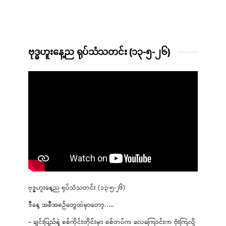
ဗုဒ္ဓဟူးနေ့ည ရုပ်သံသတင်း (၁၃-၅-၂၆)
ဗုဒ္ဓဟူးနေ့ည ရုပ်သံသတင်း (၁၃-၅-၂၆)
ဒီနေ့ အစီအစဉ်တွေထဲမှာတော့…..
– ချင်းပြည်နဲ့ စစ်ကိုင်းတိုင်းမှာ စစ်တပ်က လေကြောင်းက ဗုံးကြဲလို့