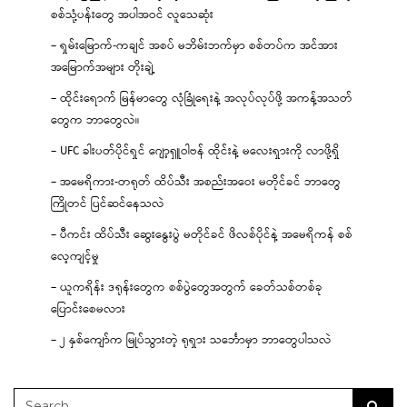
စစ်သုံ့ပန်းတွေ အပါအဝင် လူသေဆုံး
– ရှမ်းမြောက်-ကချင် အစပ် မဘိမ်းဘက်မှာ စစ်တပ်က အင်အား
အမြောက်အများ တိုးချဲ့
– ထိုင်းရောက် မြန်မာတွေ လုံခြုံရေးနဲ့ အလုပ်လုပ်ဖို့ အကန့်အသတ်
တွေက ဘာတွေလဲ။
– UFC ခါးပတ်ပိုင်ရှင် ဂျော့ရှူဝါဗန် ထိုင်းနဲ့ မလေးရှားကို လာဖို့ရှိ
– အမေရိကား-တရုတ် ထိပ်သီး အစည်းအဝေး မတိုင်ခင် ဘာတွေ
ကြိုတင် ပြင်ဆင်နေသလဲ
– ပီကင်း ထိပ်သီး ဆွေးနွေးပွဲ မတိုင်ခင် ဖိလစ်ပိုင်နဲ့ အမေရိကန် စစ်
လေ့ကျင့်မှု
– ယူကရိန်း ဒရုန်းတွေက စစ်ပွဲတွေအတွက် ခေတ်သစ်တစ်ခု
ပြောင်းစေမလား
– ၂ နှစ်ကျော်က မြုပ်သွားတဲ့ ရုရှား သင်္ဘောမှာ ဘာတွေပါသလဲ