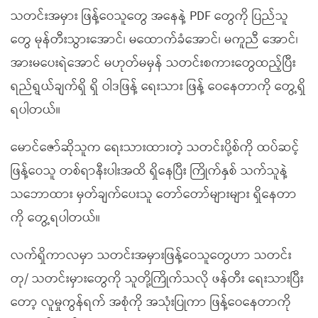
သတင်းအမှား ဖြန့်ဝေသူတွေ အနေနဲ့ PDF တွေကို ပြည်သူ
တွေ မုန်တီးသွားအောင်၊ မထောက်ခံအောင်၊ မကူညီ အောင်၊
အားမပေးရဲ‌အောင် မဟုတ်မမှန် သတင်းစကားတွေထည့်ပြီး
ရည်ရွယ်ချက်ရှိ ရှိ ဝါဒဖြန့် ရေးသား ဖြန့် ဝေနေတာကို တွေ့ရှိ
ရပါတယ်။
မောင်ဇော်ဆိုသူက ရေးသားထားတဲ့ သတင်းပို့စ်ကို ထပ်ဆင့်
ဖြန့်ဝေသူ တစ်ရာနီးပါးအထိ ရှိနေပြီး ကြိုက်နှစ် သက်သူနဲ့
သဘောထား မှတ်ချက်ပေးသူ တော်တော်များများ ရှိနေတာ
ကို တွေ့ရပါတယ်။
လက်ရှိကာလမှာ သတင်းအမှားဖြန့်ဝေသူတွေဟာ သတင်း
တု/ သတင်းမှားတွေကို သူတို့ကြိုက်သလို ဖန်တီး ရေးသားပြီး
တော့ လူမှုကွန်ရက် အစုံကို‌ အသုံးပြုကာ ဖြန့်ဝေနေတာကို