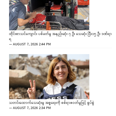
ထိုင်းစာသင်ကျောင်း ပစ်ခတ်မှု အနည်းဆုံး ၇ ဦး သေဆုံး ပြီး၁၅ ဦး ဒဏ်ရာ
ရ
—
AUGUST 7, 2026 2:44 PM
သတင်းထောက်သေဆုံးမှု အစ္စရေးကို စစ်ရာဇဝတ်မှုဖြင့် စွပ်စွဲ
—
AUGUST 7, 2026 2:34 PM