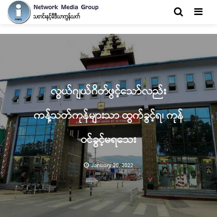
Men
လွယ်ဂျယ်ဂိတ်ဖွင့်သော်လည်း
ကန့်သတ်ကုန်များသာ ထွက်ခွင့်ရ၊ ကုန်
ဝင်ခွင့်မရသေး
January 20, 2022