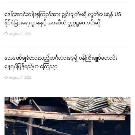
ဒေါ်အောင်ဆန်းစုကြည်အား ချွင်းချက်မရှိ လွှတ်ပေးရန် US
နိုင်ငံခြားရေး ဌာနနှင့် အာဆီယံ ဥက္ကဋ္ဌတောင်းဆို
August 7, 2026
သေဒဏ်ချခံထားသည့်ဘင်္ဂလားဒေ့ရှ် ဝန်ကြီးချုပ်ဟောင်း
နေရပ်ပြန်မည်ဟု ကြေညာ
August 7, 2026