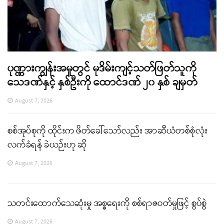
ပုဏ္ဏားကျွန်းအမှုတွင် မုဒိမ်းကျင့်သတ်ဖြတ်သူကို
သေဒဏ်နှင့် နှစ်ဦးကို ထောင်ဒဏ် ၂၀ နှစ် ချမှတ်
August 7, 2026
စစ်အုပ်စုကို ထိုင်းက ဖိတ်ခေါ်သော်လည်း အာဆီယံတစ်စုံလုံး
လက်ခံရန် ခဲယဉ်းဟု ဆို
August 7, 2026
သတင်းထောက်သေဆုံးမှု အစ္စရေးကို စစ်ရာဇဝတ်မှုဖြင့် စွပ်စွဲ
August 7, 2026