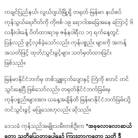
ကချင်ပြည်နယ်၊ လွယ်ဂျယ်မြို့ရှိ တရုတ်-မြန်မာ နယ်စပ်
ကုန်သွယ်ရေးဂိတ်ကို ကိုဗစ်-၁၉ ရောဂါအခြေအနေ ကြောင့် ၆
လနီးပါးခန့် ပိတ်ထားရာမှ ဇန်နဝါရီလ ၁၇ ရက်နေ့တွင်
ပြန်လည် ဖွင့်လှစ်ခဲ့သော်လည်း ကုန်ပစ္စည်း များကို အကန့်
အသတ်ဖြင့် ထုတ်/သွင်းခွင့်များ သတ်မှတ်ထားခြင်း
ဖြစ်သည်။
မြန်မာနိုင်ငံဘက်မှ တစ်သျှူးငှက်ပျောနှင့် ကြံကို စတင် တင်
သွင်းနေပြီ ဖြစ်သော်လည်း တရုတ်နိုင်ငံဘက်ခြမ်းမှ
ကုန်ပစ္စည်းများအား ယနေ့အချိန်ထိ မြန်မာနိုင်ငံဘက်ခြမ်းသို့
တင်သွင်းခွင့် မပြုသေးဟုလည်း ဆိုသည်။
ဒေသခံ ကုန်သည်အမျိုးသမီးတစ်ဦးက
“အခုလောလောဆယ်
တော့ သူတို့ပြောတာပေါ့နော် ကြားတာကတော့ သူတို့ ဒီ