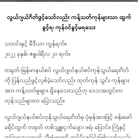
လွယ်ဂျယ်ဂိတ်ဖွင့်သော်လည်း ကန့်သတ်ကုန်များသာ ထွက်
ခွင့်ရ၊ ကုန်ဝင်ခွင့်မရသေး
သတင်းနှင့် မီဒီယာ ကွန်ရက်။
၂၀၂၂ ခုနှစ်၊ ဇန္နဝါရီလ ၂၀ ရက်။
တရုတ်-မြန်မာနယ်စပ် လွယ်ဂျယ်နယ်စပ်ကုန်သွယ်ရေးဂိတ်
ကို ပြန်လည်ဖွင့်လှစ်ခဲ့သော်လည်း ထုတ်ကုန် သွင်း ကုန်များ
အား ကန့်သတ်မှုများ ရှိနေသေးသည်ဟု ဒေသအတွင်းက
ကုန်သည်များက ပြောသည်။
လွယ်ဂျယ်နယ်စပ်ကုန်သွယ်ရေးဂိတ်မှ ပုံမှန်အားဖြင့် ဗန်းမော်
ခရိုင်ထွက် တရုတ် တစ်သျှူးငှက်ပျော၊ ဖရဲ၊ ပြောင်း၊ ကြံနှင့်
အခြားဒေသထွက် သီးနှံများကို တင်ပို့နေခြင်းဖြစ်သော်လည်း