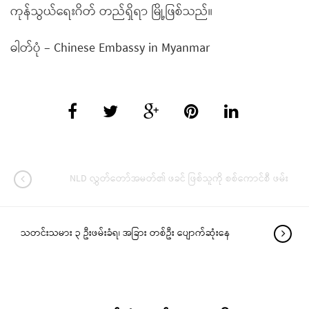
ကုန်သွယ်ရေးဂိတ် တည်ရှိရာ မြို့ဖြစ်သည်။
ဓါတ်ပုံ – Chinese Embassy in Myanmar
NLD လွှတ်တော်အမတ်၏ ဖခင် ဖြစ်သူကို စစ်ကောင်စီ ဖမ်း
သတင်းသမား ၃ ဦးဖမ်းခံရ၊ အခြား တစ်ဦး ပျောက်ဆုံးနေ