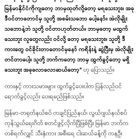
မြန်မာနိုင်ငံကိုကျတော့ ဘာမှထုတ်လို့တော့ မရသေးဘူး။ အခု
ဒီဝင်တာတောင်မှ သူတို့ အစမ်းသဘော ပေါ့နော်။ အဲလိုမျိုး
သဘောနဲ့ဘဲ သူတို့ ဝင်တာဟုတ်တယ်။ ဘာမှတော့ မထွက်
သေးဘူး လူတွေလည်း ဝင်လို့ တော့ မရသေးဘူး။ သူတို့ ဒီ
ကားတွေ ဝင်ခိုင်းတာတောင်မှနော် ကရိန်းနဲ့ ဆွဲပြီးမှ အဲလိုမျိုး
တင်တာပေါ့။ သူတို့ ဘက်ကတော့ ဘာမှ ထွက်ခွင့်တော့ မရှိ
သေးဘူး အခုလောလောဆယ်တော့”
ဟု ပြောသည်။
ကားနှင့် ကားသမားများ ထွက်ခွင့်ပေးပါက ပြန်လည်ဝင်
ရောက်ခွင့်လည်း ပေးရမည်ဖြစ်သည်။
မြန်မာ-တရုတ်နယ်စပ် ကချင်ပြည်နယ်၊ လွယ်ဂျယ်နယ်စပ်
ကုန်သွယ်ရေးဂိတ် စတင်ဖွင့်လိုက်ပြီဖြစ်ပြီး မြန်မာ ဘက်က
တစ်ရက်လျှင် သီးနှံကား အစီးရေ ငါးဆယ်ခန့်ကို ကနဦး