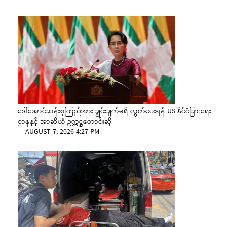
ဒေါ်အောင်ဆန်းစုကြည်အား ချွင်းချက်မရှိ လွှတ်ပေးရန် US နိုင်ငံခြားရေး
ဌာနနှင့် အာဆီယံ ဥက္ကဋ္ဌတောင်းဆို
—
AUGUST 7, 2026 4:27 PM