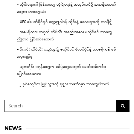
– ထိုင်းရောက် မြန်မာတွေ လုံခြုံရေးနဲ့ အလုပ်လုပ်ဖို့ အကန့်အသတ်
တွေက ဘာတွေလဲ။
– UFC ခါးပတ်ပိုင်ရှင် ဂျော့ရှူဝါဗန် ထိုင်းနဲ့ မလေးရှားကို လာဖို့ရှိ
– အမေရိကား-တရုတ် ထိပ်သီး အစည်းအဝေး မတိုင်ခင် ဘာတွေ
ကြိုတင် ပြင်ဆင်နေသလဲ
– ပီကင်း ထိပ်သီး ဆွေးနွေးပွဲ မတိုင်ခင် ဖိလစ်ပိုင်နဲ့ အမေရိကန် စစ်
လေ့ကျင့်မှု
– ယူကရိန်း ဒရုန်းတွေက စစ်ပွဲတွေအတွက် ခေတ်သစ်တစ်ခု
ပြောင်းစေမလား
– ၂ နှစ်ကျော်က မြုပ်သွားတဲ့ ရုရှား သင်္ဘောမှာ ဘာတွေပါသလဲ
NEWS