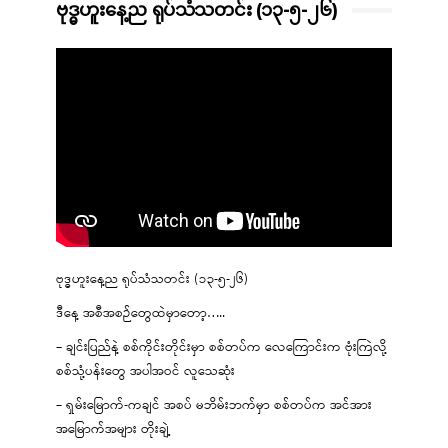
ဗုဒ္ဓဟူးနေ့ည ရုပ်သံသတင်း (၁၃-၅-၂၆)
ဗုဒ္ဓဟူးနေ့ည ရုပ်သံသတင်း (၁၃-၅-၂၆)
ဒီနေ့ အစီအစဉ်တွေထဲမှာတော့…..
– ချင်းပြည်နဲ့ စစ်ကိုင်းတိုင်းမှာ စစ်တပ်က လေကြောင်းက ဗုံးကြဲလို့
စစ်သုံ့ပန်းတွေ အပါအဝင် လူသေဆုံး
– ရှမ်းမြောက်-ကချင် အစပ် မဘိမ်းဘက်မှာ စစ်တပ်က အင်အား
အမြောက်အများ တိုးချဲ့