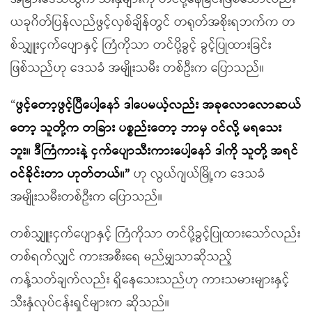
ယခုဂိတ်ပြန်လည်ဖွင့်လှစ်ချိန်တွင် တရုတ်အစိုးရဘက်က တ
စ်သျှူးငှက်ပျောနှင့် ကြံကိုသာ တင်ပို့ခွင့် ခွင့်ပြုထားခြင်း
ဖြစ်သည်ဟု ဒေသခံ အမျိုးသမီး တစ်ဦးက ပြောသည်။
“
ဖွင့်တော့ဖွင့်ပြီပေါ့နော် ဒါပေမယ့်လည်း အခုလောလောဆယ်
တော့ သူတို့က တခြား ပစ္စည်းတော့ ဘာမှ ဝင်လို့ မရသေး
ဘူး။ ဒီကြံကားနဲ့ ငှက်ပျောသီးကားပေါ့နော် ဒါကို သူတို့ အရင်
ဝင်ခိုင်းတာ ဟုတ်တယ်။”
ဟု လွယ်ဂျယ်မြို့က ဒေသခံ
အမျိုးသမီးတစ်ဦးက ပြောသည်။
တစ်သျှူးငှက်ပျောနှင့် ကြံကိုသာ တင်ပို့ခွင့်ပြုထားသော်လည်း
တစ်ရက်လျှင် ကားအစီးရေ မည်မျှသာဆိုသည့်
ကန့်သတ်ချက်လည်း ရှိနေသေးသည်ဟု ကားသမားများနှင့်
သီးနှံလုပ်ငန်းရှင်များက ဆိုသည်။