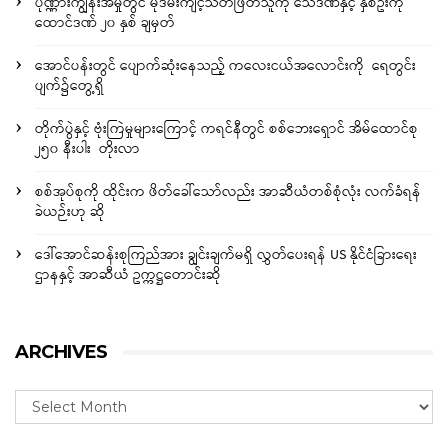
ပုဏ္ဏားကျွန်းအမှုတွင် မုဒိမ်းကျင့်သတ်ဖြတ်သူကို သေဒဏ်နှင့် နှစ်ဦးကို
ထောင်ဒဏ် ၂၀ နှစ် ချမှတ်
အောင်ပန်းတွင် ပျောက်ဆုံးနေသည့် ကလေးငယ်အလောင်းကို ရေတွင်း
ပျက်၌တွေ့ရှိ
တိုက်ပွဲနှင့် ဗုံးကြဲမှုများကြောင့် ကရင်နီတွင် စစ်ဘေးရှောင် အိမ်ထောင်စု
၂၅၀ နီးပါး တိုးလာ
စစ်အုပ်စုကို ထိုင်းက ဖိတ်ခေါ်သော်လည်း အာဆီယံတစ်စုံလုံး လက်ခံရန်
ခဲယဉ်းဟု ဆို
ဒေါ်အောင်ဆန်းစုကြည်အား ချွင်းချက်မရှိ လွှတ်ပေးရန် US နိုင်ငံခြားရေး
ဌာနနှင့် အာဆီယံ ဥက္ကဋ္ဌတောင်းဆို
ARCHIVES