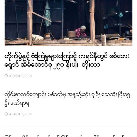
တိုက်ပွဲနှင့် ဗုံးကြဲမှုများကြောင့် ကရင်နီတွင် စစ်ဘေး
ရှောင် အိမ်ထောင်စု ၂၅၀ နီးပါး တိုးလာ
August 7, 2026
ထိုင်းစာသင်ကျောင်း ပစ်ခတ်မှု အနည်းဆုံး ၇ ဦး သေဆုံး ပြီး၁၅
ဦး ဒဏ်ရာရ
August 7, 2026