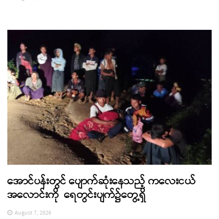
အောင်ပန်းတွင် ပျောက်ဆုံးနေသည့် ကလေးငယ်
အလောင်းကို ရေတွင်းပျက်၌တွေ့ရှိ
August 7, 2026