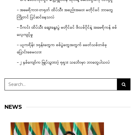
– အမေရိကား-တရုတ် ထိပ်သီး အစည်းအဝေး မတိုင်ခင် ဘာတွေ
ကြိုတင် ပြင်ဆင်နေသလဲ
– ပီကင်း ထိပ်သီး ဆွေးနွေးပွဲ မတိုင်ခင် ဖိလစ်ပိုင်နဲ့ အမေရိကန် စစ်
လေ့ကျင့်မှု
– ယူကရိန်း ဒရုန်းတွေက စစ်ပွဲတွေအတွက် ခေတ်သစ်တစ်ခု
ပြောင်းစေမလား
– ၂ နှစ်ကျော်က မြုပ်သွားတဲ့ ရုရှား သင်္ဘောမှာ ဘာတွေပါသလဲ
NEWS