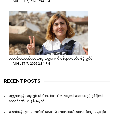
—
AUGUST 7, 2026 2:44 PM
သတင်းထောက်သေဆုံးမှု အစ္စရေးကို စစ်ရာဇဝတ်မှုဖြင့် စွပ်စွဲ
—
AUGUST 7, 2026 2:34 PM
RECENT POSTS
ပုဏ္ဏားကျွန်းအမှုတွင် မုဒိမ်းကျင့်သတ်ဖြတ်သူကို သေဒဏ်နှင့် နှစ်ဦးကို
ထောင်ဒဏ် ၂၀ နှစ် ချမှတ်
အောင်ပန်းတွင် ပျောက်ဆုံးနေသည့် ကလေးငယ်အလောင်းကို ရေတွင်း