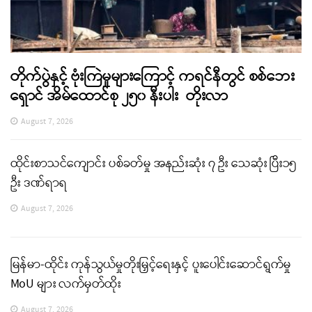
တိုက်ပွဲနှင့် ဗုံးကြဲမှုများကြောင့် ကရင်နီတွင် စစ်ဘေး
ရှောင် အိမ်ထောင်စု ၂၅၀ နီးပါး တိုးလာ
August 7, 2026
ထိုင်းစာသင်ကျောင်း ပစ်ခတ်မှု အနည်းဆုံး ၇ ဦး သေဆုံး ပြီး၁၅
ဦး ဒဏ်ရာရ
August 7, 2026
မြန်မာ-ထိုင်း ကုန်သွယ်မှုတိုးမြှင့်ရေးနှင့် ပူးပေါင်းဆောင်ရွက်မှု
MoU များ လက်မှတ်ထိုး
August 7, 2026