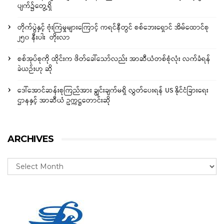
ပျက်၌တွေ့ရှိ
တိုက်ပွဲနှင့် ဗုံးကြဲမှုများကြောင့် ကရင်နီတွင် စစ်ဘေးရှောင် အိမ်ထောင်စု
၂၅၀ နီးပါး တိုးလာ
စစ်အုပ်စုကို ထိုင်းက ဖိတ်ခေါ်သော်လည်း အာဆီယံတစ်စုံလုံး လက်ခံရန်
ခဲယဉ်းဟု ဆို
ဒေါ်အောင်ဆန်းစုကြည်အား ချွင်းချက်မရှိ လွှတ်ပေးရန် US နိုင်ငံခြားရေး
ဌာနနှင့် အာဆီယံ ဥက္ကဋ္ဌတောင်းဆို
ARCHIVES