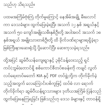
သည်ဟု သိရသည်။
ပထမအကြိမ်ဗုံးကြဲ တိုက်မှုကြောင့် နေအိမ်အချို့ မီးလောင်
ကာ ဒေသခံများ ထွက်ပြေးခဲ့ရပြီး အသက် ၁၂ နှစ် အရွယ်နှင့်
အသက် ၅၀ ကျော်အမျိုးသမီးနှစ်ဦးတို့ အပါအဝင် အသက် ၁၈
နှစ်အရွယ် အမျိုးသားတစ်ဦးတို့ ထိ ခိုက်ဒဏ်ရာများရရှိခဲ့ရာ
မြစ်ကြီးနားဆေးရုံသိုံ့ ပို့ဆောင်ပြီး ဆေးကုသခဲ့ရသည်။
ထို့အပြင် ဆွမ်ပီယန်ကျေးရွာနှင့် ၃မိုင်ခန့်ဝေးသည့် ရှင်
ကပ်(ဘွမ်)တောင်ရှိ စစ်ကောင်စီတပ်စခန်းကို ကချင် လွတ်
လပ်ရေးတပ်မတော် KIA နှင့် PDF တပ်ဖွဲ့တို့က တိုက်ခိုက်ခဲ့
သည့်အတွက် လေကြောင်းပစ်ကူဖြင့် ထပ်မံ လာ ရောက်
တိုက်ခိုက်ရာ ဆွမ်ပီယန်ရွာသားများ ဒုတိယအကြိမ် ပြန်လည်
ထွက်ပြေးနေကြရခြင်း ဖြစ်သည်ဟု ဒေသ ခံများနှင့် တာဝန်ရှိ