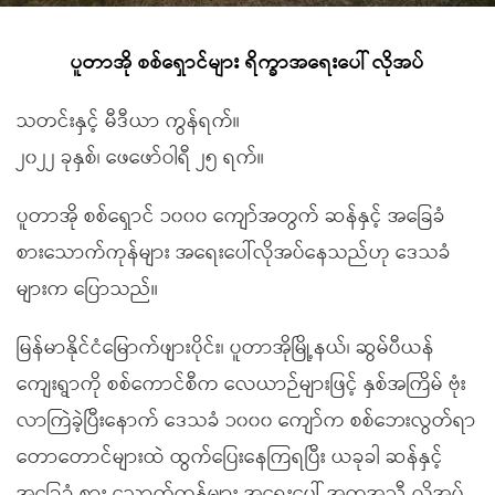
ပူတာအို စစ်ရှောင်များ ရိက္ခာအရေးပေါ် လိုအပ်
သတင်းနှင့် မီဒီယာ ကွန်ရက်။
၂၀၂၂ ခုနှစ်၊ ဖေဖော်ဝါရီ ၂၅ ရက်။
ပူတာအို စစ်ရှောင် ၁၀၀၀ ကျော်အတွက် ဆန်နှင့် အခြေခံ
စားသောက်ကုန်များ အရေးပေါ်လိုအပ်နေသည်ဟု ဒေသခံ
များက ပြောသည်။
မြန်မာနိုင်ငံမြောက်ဖျားပိုင်း၊ ပူတာအိုမြို့နယ်၊ ဆွမ်ပီယန်
ကျေးရွာကို စစ်ကောင်စီက လေယာဉ်များဖြင့် နှစ်အကြိမ် ဗုံး
လာကြဲခဲ့ပြီးနောက် ဒေသခံ ၁၀၀၀ ကျော်က စစ်ဘေးလွတ်ရာ
တောတောင်များထဲ ထွက်ပြေးနေကြရပြီး ယခုခါ ဆန်နှင့်
အခြေခံ စား သောက်ကုန်များ အရေးပေါ် အကူအညီ လိုအပ်