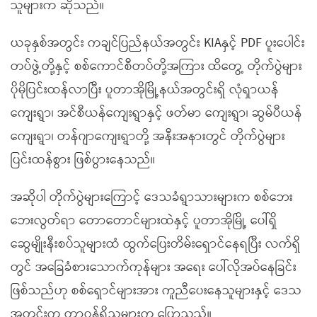
သူများက ဆိုသည်။
ယခုနှစ်အတွင်း ကချင်ပြည်နယ်အတွင်း KIAနှင့် PDF ပူးပေါင်း
တပ်ဖွဲ့တို့နှင့် စစ်ကောင်စီတပ်တို့အကြား ထိတွေ့ တိုက်ပွဲများ
ပိုမိုပြင်းထန်လာပြီး ပူတာအိုမြို့နယ်အတွင်းရှိ လုံရှာယန်
ကျေးရွာ၊ အင်စီယန်ကျေးရွာနှင့် ဖတ်မာ ကျေးရွာ၊ ဆွမ်ပီယန်
ကျေးရွာ၊ တန်ဂျာကျေးရွာတို့ အနီးအနားတွင် တိုက်ပွဲများ
ပြင်းထန်စွား ဖြစ်ပွားနေသည်။
အဆိုပါ တိုက်ပွဲများကြောင့် ဒေသခံရွာသားများက စစ်ဘေး
ဘေးလွတ်ရာ တောတောင်များထဲနှင့် ပူတာအိုမြို့ ပေါ်ရှိ
ဆွေမျိုးနီးစပ်သူများထံ ထွက်ပြေးတိမ်းရှောင်နေရပြီး လက်ရှိ
တွင် အခြေခံစားသောက်ကုန်များ အရေး ပေါ်လိုအပ်နေခြင်း
ဖြစ်သည်ဟု စစ်ရှောင်များအား ကူညီပေးနေသူများနှင့် ဒေသ
အတွင်းက တာဝန်ရှိသူများက ပြောသည်။