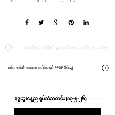
နယ်ထိန်းရဲ တစ်ဦးနှင့် ပျူစောထီအဖွဲ့ဝင် တစ်ဦး ပစ်သတ်ခံရ
စစ်ကောင်စီကားအား ပေါင်းတည် PPDF မိုင်းဆွဲ
ဗုဒ္ဓဟူးနေ့ည ရုပ်သံသတင်း (၁၃-၅-၂၆)