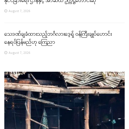
နိုင်ငံခြားရေး ဌာနနှင့် အာဆီယံ ဥက္ကဋ္ဌတောင်းဆို
August 7, 2026
သေဒဏ်ချခံထားသည့်ဘင်္ဂလားဒေ့ရှ် ဝန်ကြီးချုပ်ဟောင်း
နေရပ်ပြန်မည်ဟု ကြေညာ
August 7, 2026