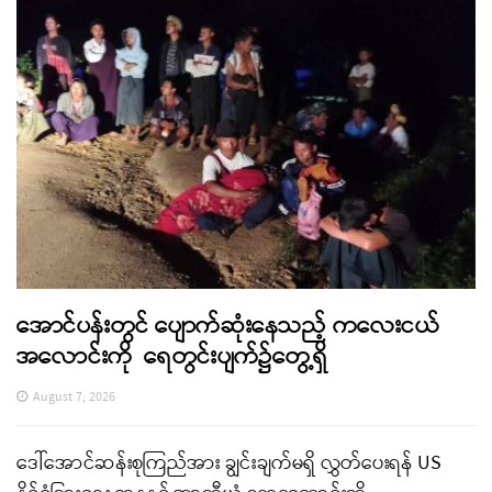
အောင်ပန်းတွင် ပျောက်ဆုံးနေသည့် ကလေးငယ်
အလောင်းကို ရေတွင်းပျက်၌တွေ့ရှိ
August 7, 2026
ဒေါ်အောင်ဆန်းစုကြည်အား ချွင်းချက်မရှိ လွှတ်ပေးရန် US