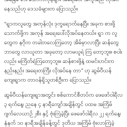
နေသည်ဟု ဒေသခံများက ပြောသည်။
“ရွာကလူတွေ အကုန်လုံး ဒုက္ခရောက်နေပြီ။ အခုက စားဖို့
သောက်ဖို့က အကုန် အရေးပေါ်လိုအပ်နေတယ်။ ရွာ က လူ
တွေက နဂိုက တခါတလေကြတော့ အိမ်မှာလာပြီး ဆန်တွေ
ဘာတွေ လာယူတာ အခုတော့ လာမယူရဲ ကြ တော့ဘူး။ စပါး
လည်း မကြိတ်ရဲကြတော့ဘူး။ ဆန်စားဖို့နဲ့ ထမင်းဟင်းက
နည်းနည်း အရေးတကြီး လိုအပ်နေ တာ” ဟု ဆွမ်ပီယန်
ကျေးရွာက တာဝန်ရှိသူတစ်ဦးက ပြောသည်။
ဆွမ်ပီယန်ကျေးရွာအတွင်း စစ်ကောင်စီတပ်က ဖေဖော်ဝါရီလ
၃ ရက်နေ့၊ ညနေ ၄ နာရီကျော်အချိန်တွင် ပထမ အကြိမ်
ဂျက်လေယာဉ် ၂စီး နှင့် ဗုံးကြဲခဲ့ပြီး ဖေဖော်ဝါရီလ ၂၂ ရက်နေ့၊
နံနက် ၁၀ နာရီအချိန်ခန့်တွင် ဒုတိယ အကြိမ် ဗုံးလာကြဲခဲ့