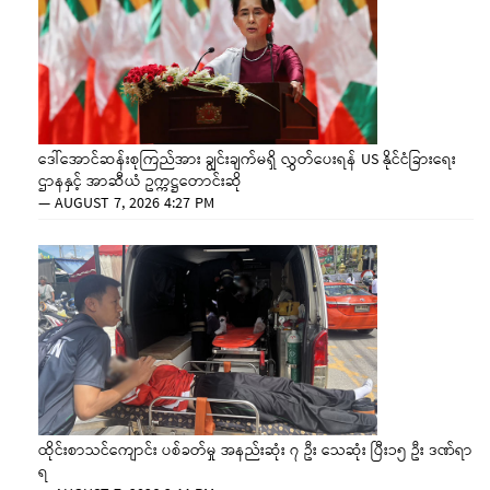
ဒေါ်အောင်ဆန်းစုကြည်အား ချွင်းချက်မရှိ လွှတ်ပေးရန် US နိုင်ငံခြားရေး
ဌာနနှင့် အာဆီယံ ဥက္ကဋ္ဌတောင်းဆို
—
AUGUST 7, 2026 4:27 PM
ထိုင်းစာသင်ကျောင်း ပစ်ခတ်မှု အနည်းဆုံး ၇ ဦး သေဆုံး ပြီး၁၅ ဦး ဒဏ်ရာ
ရ