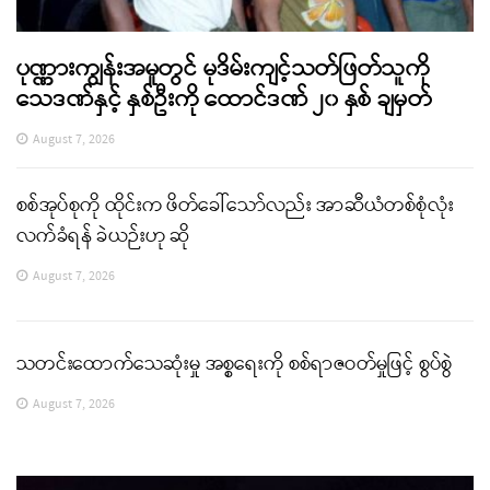
ပုဏ္ဏားကျွန်းအမှုတွင် မုဒိမ်းကျင့်သတ်ဖြတ်သူကို
သေဒဏ်နှင့် နှစ်ဦးကို ထောင်ဒဏ် ၂၀ နှစ် ချမှတ်
August 7, 2026
စစ်အုပ်စုကို ထိုင်းက ဖိတ်ခေါ်သော်လည်း အာဆီယံတစ်စုံလုံး
လက်ခံရန် ခဲယဉ်းဟု ဆို
August 7, 2026
သတင်းထောက်သေဆုံးမှု အစ္စရေးကို စစ်ရာဇဝတ်မှုဖြင့် စွပ်စွဲ
August 7, 2026