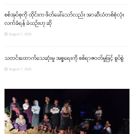
စစ်အုပ်စုကို ထိုင်းက ဖိတ်ခေါ်သော်လည်း အာဆီယံတစ်စုံလုံး
လက်ခံရန် ခဲယဉ်းဟု ဆို
August 7, 2026
သတင်းထောက်သေဆုံးမှု အစ္စရေးကို စစ်ရာဇဝတ်မှုဖြင့် စွပ်စွဲ
August 7, 2026