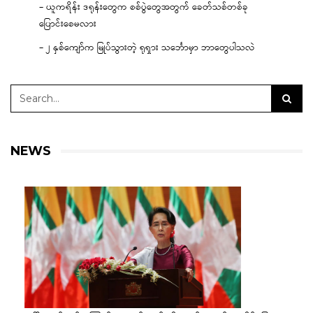
– ယူကရိန်း ဒရုန်းတွေက စစ်ပွဲတွေအတွက် ခေတ်သစ်တစ်ခု
ပြောင်းစေမလား
– ၂ နှစ်ကျော်က မြုပ်သွားတဲ့ ရုရှား သင်္ဘောမှာ ဘာတွေပါသလဲ
NEWS