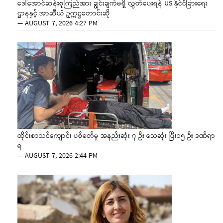
ဒေါ်အောင်ဆန်းစုကြည်အား ချွင်းချက်မရှိ လွှတ်ပေးရန် US နိုင်ငံခြားရေး
ဌာနနှင့် အာဆီယံ ဥက္ကဋ္ဌတောင်းဆို
—
AUGUST 7, 2026 4:27 PM
ထိုင်းစာသင်ကျောင်း ပစ်ခတ်မှု အနည်းဆုံး ၇ ဦး သေဆုံး ပြီး၁၅ ဦး ဒဏ်ရာ
ရ
—
AUGUST 7, 2026 2:44 PM