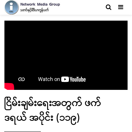
Men
ငြိမ်းချမ်းရေးအတွက် ဖက်
ဒရယ် အပိုင်း (၁၁၉)