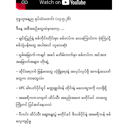
ဗုဒ္ဓဟူးနေ့ည ရုပ်သံသတင်း (၁၃-၅-၂၆)
ဒီနေ့ အစီအစဉ်တွေထဲမှာတော့…..
– ချင်းပြည်နဲ့ စစ်ကိုင်းတိုင်းမှာ စစ်တပ်က လေကြောင်းက ဗုံးကြဲလို့
စစ်သုံ့ပန်းတွေ အပါအဝင် လူသေဆုံး
– ရှမ်းမြောက်-ကချင် အစပ် မဘိမ်းဘက်မှာ စစ်တပ်က အင်အား
အမြောက်အများ တိုးချဲ့
– ထိုင်းရောက် မြန်မာတွေ လုံခြုံရေးနဲ့ အလုပ်လုပ်ဖို့ အကန့်အသတ်
တွေက ဘာတွေလဲ။
– UFC ခါးပတ်ပိုင်ရှင် ဂျော့ရှူဝါဗန် ထိုင်းနဲ့ မလေးရှားကို လာဖို့ရှိ
– အမေရိကား-တရုတ် ထိပ်သီး အစည်းအဝေး မတိုင်ခင် ဘာတွေ
ကြိုတင် ပြင်ဆင်နေသလဲ
– ပီကင်း ထိပ်သီး ဆွေးနွေးပွဲ မတိုင်ခင် ဖိလစ်ပိုင်နဲ့ အမေရိကန် စစ်
လေ့ကျင့်မှု