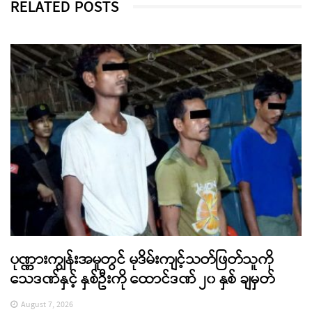
RELATED POSTS
ပုဏ္ဏားကျွန်းအမှုတွင် မုဒိမ်းကျင့်သတ်ဖြတ်သူကို
သေဒဏ်နှင့် နှစ်ဦးကို ထောင်ဒဏ် ၂၀ နှစ် ချမှတ်
August 7, 2026