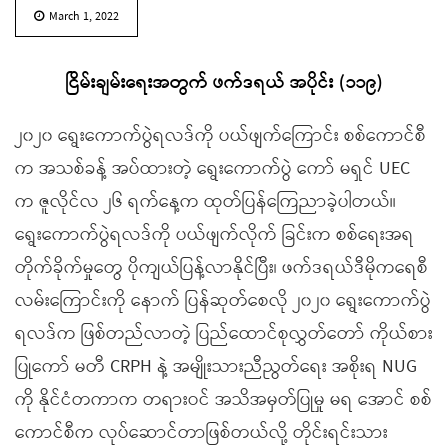
March 1, 2022
ငြိမ်းချမ်းရေးအတွက် ဖက်ဒရယ် အပိုင်း (၁၁၉)
၂၀၂၀ ရွေးကောက်ပွဲရလဒ်ကို ပယ်ဖျက်ကြောင်း စစ်ကောင်စီ
က အသစ်ခန့် အပ်ထားတဲ့ ရွေးကောက်ပွဲ ကော် မရှင် UEC
က ဇူလိုင်လ ၂၆ ရက်နေ့က ထုတ်ပြန်ကြေညာခဲ့ပါတယ်။
ရွေးကောက်ပွဲရလဒ်ကို ပယ်ဖျက်လိုက် ခြင်းက စစ်ရေးအရ
တိုက်ခိုက်မှုတွေ ပိုကျယ်ပြန့်လာနိုင်ပြီး၊ ဖက်ဒရယ်ဒီမိုကရေစီ
လမ်းကြောင်းကို နောက် ပြန်ဆုတ်စေလို ၂၀၂၀ ရွေးကောက်ပွဲ
ရလဒ်က ဖြစ်တည်လာတဲ့ ပြည်ထောင်စုလွှတ်တော် ကိုယ်စား
ပြုကော် မတီ CRPH နဲ့ အမျိုးသားညီညွတ်ရေး အစိုးရ NUG
ကို နိုင်ငံတကာက တရားဝင် အသိအမှတ်ပြုမှု မရ အောင် စစ်
ကောင်စီက လုပ်ဆောင်တာဖြစ်တယ်လို့ တိုင်းရင်းသား