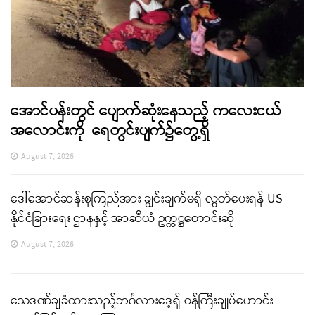
အောင်ပန်းတွင် ပျောက်ဆုံးနေသည့် ကလေးငယ်
အလောင်းကို ရေတွင်းပျက်၌တွေ့ရှိ
August 7, 2026
ဒေါ်အောင်ဆန်းစုကြည်အား ချွင်းချက်မရှိ လွှတ်ပေးရန် US
နိုင်ငံခြားရေး ဌာနနှင့် အာဆီယံ ဥက္ကဋ္ဌတောင်းဆို
August 7, 2026
သေဒဏ်ချခံထားသည့်ဘင်္ဂလားဒေ့ရှ် ဝန်ကြီးချုပ်ဟောင်း