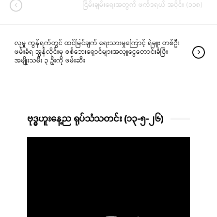
ငြိမ်းချမ်းရေးအတွက် ဖက်ဒရယ် အပိုင်း (၁၁၈)
လူမှု ကွန်ရက်တွင် ထင်မြင်ချက် ရေးသားမှုကြောင့် ရဲမှူး တစ်ဦး
ဖမ်းခံရ အွန်လိုင်းမှ စစ်ဘေးရှောင်များအလှူငွေတောင်းခံပြီး
အမျိုးသမီး ၃ ဦးကို ဖမ်းဆီး
ဗုဒ္ဓဟူးနေ့ည ရုပ်သံသတင်း (၁၃-၅-၂၆)