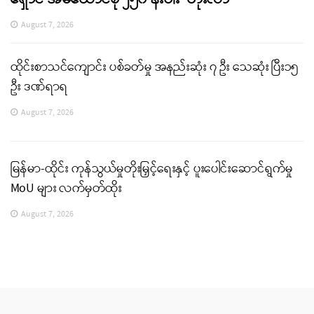
August 7, 2026
ထိုင်းစာသင်ကျောင်း ပစ်ခတ်မှု အနည်းဆုံး ၇ ဦး သေဆုံး ပြီး၁၅
ဦး ဒဏ်ရာရ
August 7, 2026
မြန်မာ-ထိုင်း ကုန်သွယ်မှုတိုးမြှင့်ရေးနှင့် ပူးပေါင်းဆောင်ရွက်မှု
MoU များ လက်မှတ်ထိုး
August 7, 2026