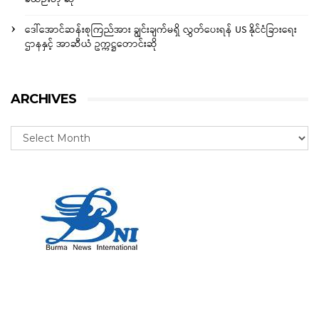
ဒေါ်အောင်ဆန်းစုကြည်အား ချွင်းချက်မရှိ လွှတ်ပေးရန် US နိုင်ငံခြားရေး
ဌာနနှင့် အာဆီယံ ဥက္ကဋ္ဌတောင်းဆို
ARCHIVES