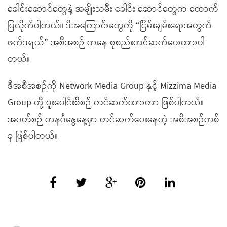
ခေါင်းဆောင်တွေနဲ့ အမျိုးသမီး ခေါင်း ဆောင်တွေက ထောက်
ပြလိုက်ပါတယ်။ ဒီအကြောင်းတွေကို “ငြိမ်းချမ်းရေးအတွက်
ဖက်ဒရယ်” အစီအစဉ် ကနေ စုစည်းတင်ဆက်ပေးထားပါ
တယ်။
ဒီအစီအစဉ်ကို Network Media Group နှင့် Mizzima Media
Group တို့ ပူးပေါင်းစီစဉ် တင်ဆက်ထားတာ ဖြစ်ပါတယ်။
အပတ်စဉ် တနင်္ဂနွေနေ့မှာ တင်ဆက်ပေးနေတဲ့ အစီအစဉ်တစ်
ခု ဖြစ်ပါတယ်။