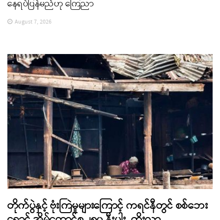
နေရပ်ပြန်မည်ဟု ကြေညာ
August 7, 2026
တိုက်ပွဲနှင့် ဗုံးကြဲမှုများကြောင့် ကရင်နီတွင် စစ်ဘေး
ရှောင် အိမ်ထောင်စု ၂၅၀ နီးပါး တိုးလာ