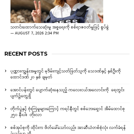
သတင်းထောက်သေဆုံးမှု အစ္စရေးကို စစ်ရာဇဝတ်မှုဖြင့် စွပ်စွဲ
—
AUGUST 7, 2026 2:34 PM
RECENT POSTS
ပုဏ္ဏားကျွန်းအမှုတွင် မုဒိမ်းကျင့်သတ်ဖြတ်သူကို သေဒဏ်နှင့် နှစ်ဦးကို
ထောင်ဒဏ် ၂၀ နှစ် ချမှတ်
အောင်ပန်းတွင် ပျောက်ဆုံးနေသည့် ကလေးငယ်အလောင်းကို ရေတွင်း
ပျက်၌တွေ့ရှိ
တိုက်ပွဲနှင့် ဗုံးကြဲမှုများကြောင့် ကရင်နီတွင် စစ်ဘေးရှောင် အိမ်ထောင်စု
၂၅၀ နီးပါး တိုးလာ
စစ်အုပ်စုကို ထိုင်းက ဖိတ်ခေါ်သော်လည်း အာဆီယံတစ်စုံလုံး လက်ခံရန်
ခဲယဉ်းဟု ဆို