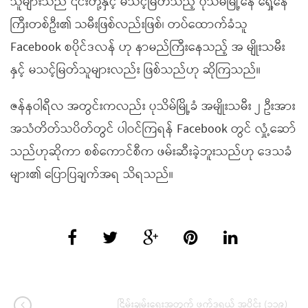
သူများသည် ၎င်းတို့နှင့် မသင့်မြတ်သည့် ပုသိမ်မြို့နေ ရှေ့နေ
ကြီးတစ်ဦး၏ သမီးဖြစ်လည်းဖြစ်၊ တပ်ထောက်ခံသူ
Facebook စပိုင်ဒလန် ဟု နာမည်ကြီးနေသည့် အ မျိုးသမီး
နှင့် မသင့်မြတ်သူများလည်း ဖြစ်သည်ဟု ဆိုကြသည်။
ဇန်နဝါရီလ အတွင်းကလည်း ပုသိမ်မြို့ခံ အမျိုးသမီး ၂ ဦးအား
အသံတိတ်သပိတ်တွင် ပါဝင်ကြရန် Facebook တွင် လှုံ့ဆော်
သည်ဟုဆိုကာ စစ်ကောင်စီက ဖမ်းဆီးခဲ့ဘူးသည်ဟု ဒေသခံ
များ၏ ပြောပြချက်အရ သိရသည်။
ငြိမ်းချမ်းရေးအတွက် ဖက်ဒရယ် အပိုင်း (၁၁၉)