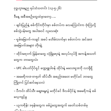
ဗုဒ္ဓဟူးနေ့ည ရုပ်သံသတင်း (၁၃-၅-၂၆)
ဒီနေ့ အစီအစဉ်တွေထဲမှာတော့…..
– ချင်းပြည်နဲ့ စစ်ကိုင်းတိုင်းမှာ စစ်တပ်က လေကြောင်းက ဗုံးကြဲလို့
စစ်သုံ့ပန်းတွေ အပါအဝင် လူသေဆုံး
– ရှမ်းမြောက်-ကချင် အစပ် မဘိမ်းဘက်မှာ စစ်တပ်က အင်အား
အမြောက်အများ တိုးချဲ့
– ထိုင်းရောက် မြန်မာတွေ လုံခြုံရေးနဲ့ အလုပ်လုပ်ဖို့ အကန့်အသတ်
တွေက ဘာတွေလဲ။
– UFC ခါးပတ်ပိုင်ရှင် ဂျော့ရှူဝါဗန် ထိုင်းနဲ့ မလေးရှားကို လာဖို့ရှိ
– အမေရိကား-တရုတ် ထိပ်သီး အစည်းအဝေး မတိုင်ခင် ဘာတွေ
ကြိုတင် ပြင်ဆင်နေသလဲ
– ပီကင်း ထိပ်သီး ဆွေးနွေးပွဲ မတိုင်ခင် ဖိလစ်ပိုင်နဲ့ အမေရိကန် စစ်
လေ့ကျင့်မှု
– ယူကရိန်း ဒရုန်းတွေက စစ်ပွဲတွေအတွက် ခေတ်သစ်တစ်ခု