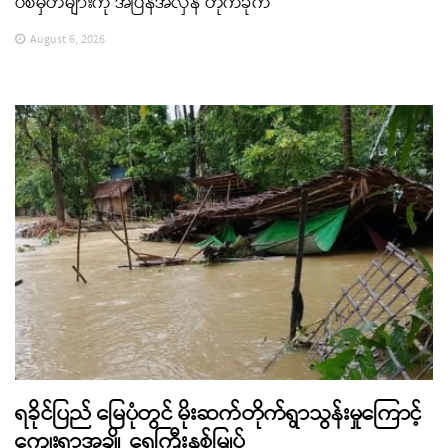
ပစ်မှတ်များကို အပြန်အလှန် တိုက်ခိုက်
August 6, 2026
ရခိုင်ပြည် မြေပုံတွင် မိုးဆက်တိုက်ရွာသွန်းမှုကြောင့်
ကျေးရွာအချို့ ရေကြီးနစ်မြုပ်