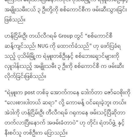
အမျိုးသမီးငယ် ၃ ဦးတို့ကို စစ်ကောင်စီက ဖမ်းဆီးသွားခြင်း
ဖြစ်သည်။
ဟန်ငြိမ်းဦး တယ်လီဂရမ် Group တွင် “စစ်ကောင်စီ
ဆန့်ကျင်သည်၊ NUG ကို ထောက်ခံသည်” ဟု ဖော်ပြခံရ
သည့် ပုသိမ်မြို့က ရဲမှူးတစ်ဦးနှင့် စစ်ဘေးရှောင်များကို
လှူဒါန်းသည့် အမျိုးသမီး ၃ ဦးကို စစ်ကောင်စီ က ဖမ်းဆီး
လိုက်ခြင်းဖြစ်သည်။
“ရဲမှူးက post တစ်ခု အောက်ကနေ ဒေါက်တာ ဇော်ဝေစိုးကို
“လေးစားပါတယ် ဆရာ” လို့ ကောမန့် ဝင်ရေးခဲ့ဘူး တယ်။
အဲဒါကို ဟန်ငြိမ်းဦး တီလီဂရမ် ဂရုကနေ ဖမ်းသင့်ပြီဆိုတာ
တက်လာပြီးနောက် အဖမ်းခံတာပဲ” ဟု တိုင်း ရဲတပ်ဖွဲ့ နှင့်
နီးစပ်သူ တစ်ဦးက ပြောသည်။