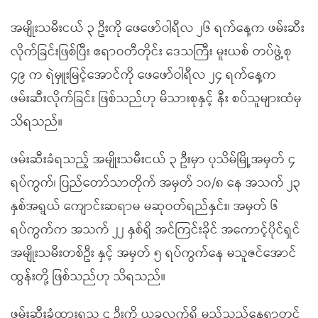
အမျိုးသမီးငယ် ၃ ဦးကို ဖေဖော်ဝါရီလ ၂၆ ရက်နေ့က ဖမ်းဆီး
လိုက်ခြင်းဖြစ်ပြီး ဧရာဝတီတိုင်း ဒေသကြီး မူးယစ် တပ်ဖွဲ့စု
၄၉ က ရဲမှူးမြင့်အောင်ကို ဖေဖော်ဝါရီလ ၂၄ ရက်နေ့က
ဖမ်းဆီးလိုက်ခြင်း ဖြစ်သည်ဟု မိသားစုနှင့် နီး စပ်သူများထံမှ
သိရသည်။
ဖမ်းဆီးခံရသည့် အမျိုးသမီးငယ် ၃ ဦးမှာ ပုသိမ်မြို့အမှတ် ၄
ရပ်ကွက်၊ ပြည်တော်သာတိုက် အမှတ် ၁၀/၈ နေ အသက် ၂၃
နှစ်အရွယ် ကျောင်းဆရာမ မဆုဝတ်ရည်နှင်း၊ အမှတ် ၆
ရပ်ကွက်က အသက် ၂၂ နှစ်ရှိ အင်ကြင်းခိုင် အကောင့်ပိုင်ရှင်
အမျိုးသမီးတစ်ဦး နှင့် အမှတ် ၅ ရပ်ကွက်နေ မသူဇင်အောင်
ထွန်းတို့ ဖြစ်သည်ဟု သိရသည်။
ဖမ်းဆီးခံထားရသူ ၄ ဦးကို ယခုလက်ရှိ မည်သည့်နေရာတွင်