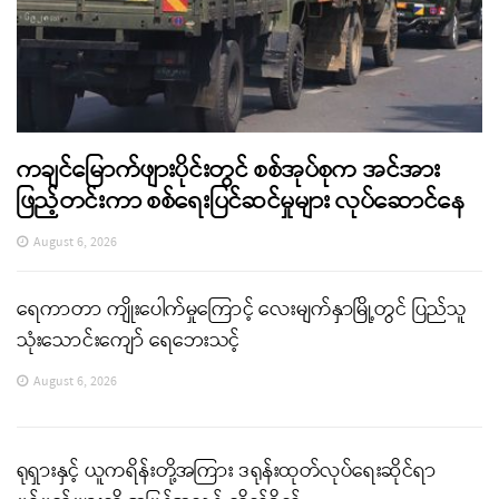
ကချင်မြောက်ဖျားပိုင်းတွင် စစ်အုပ်စုက အင်အား
ဖြည့်တင်းကာ စစ်ရေးပြင်ဆင်မှုများ လုပ်ဆောင်နေ
August 6, 2026
ရေကာတာ ကျိုးပေါက်မှုကြောင့် လေးမျက်နှာမြို့တွင် ပြည်သူ
သုံးသောင်းကျော် ရေဘေးသင့်
August 6, 2026
ရုရှားနှင့် ယူကရိန်းတို့အကြား ဒရုန်းထုတ်လုပ်ရေးဆိုင်ရာ