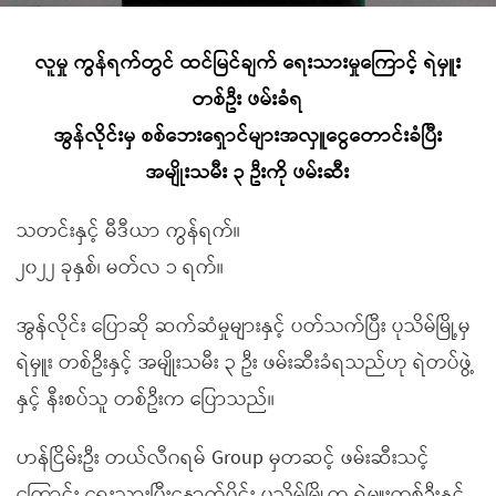
လူမှု ကွန်ရက်တွင် ထင်မြင်ချက် ရေးသားမှုကြောင့် ရဲမှူး
တစ်ဦး ဖမ်းခံရ
အွန်လိုင်းမှ စစ်ဘေးရှောင်များအလှူငွေတောင်းခံပြီး
အမျိုးသမီး ၃ ဦးကို ဖမ်းဆီး
သတင်းနှင့် မီဒီယာ ကွန်ရက်။
၂၀၂၂ ခုနှစ်၊ မတ်လ ၁ ရက်။
အွန်လိုင်း ပြောဆို ဆက်ဆံမှုများနှင့် ပတ်သက်ပြီး ပုသိမ်မြို့မှ
ရဲမှူး တစ်ဦးနှင့် အမျိုးသမီး ၃ ဦး ဖမ်းဆီးခံရသည်ဟု ရဲတပ်ဖွဲ့
နှင့် နီးစပ်သူ တစ်ဦးက ပြောသည်။
ဟန်ငြိမ်းဦး တယ်လီဂရမ် Group မှတဆင့် ဖမ်းဆီးသင့်
ကြောင်း ရေးသားပြီးနောက်ပိုင်း ပုသိမ်မြို့က ရဲမှူးတစ်ဦးနှင့်