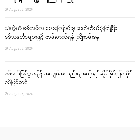
August 6, 2026
သံတွဲကို စစ်တပ်က လေကြောင်းမှ ဆက်တိုက်ဗုံးကြဲပြီး
စစ်သင်္ဘောများဖြင့် ကမ်းတက်ရန် ကြိုးပမ်းနေ
August 6, 2026
စစ်မက်ဖြစ်ပွားချိန် အကျပ်အတည်းများကို ရင်ဆိုင်နိုင်ရန် ထိုင်
ဝမ်ပြင်ဆင်
August 6, 2026