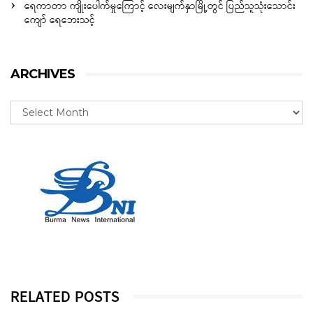
ရေကာတာ ကျိုးပေါက်မှုကြောင့် လေးမျက်နှာမြို့တွင် ပြည်သူသုံးသောင်း
ကျော် ရေဘေးသင့်
ARCHIVES
RELATED POSTS