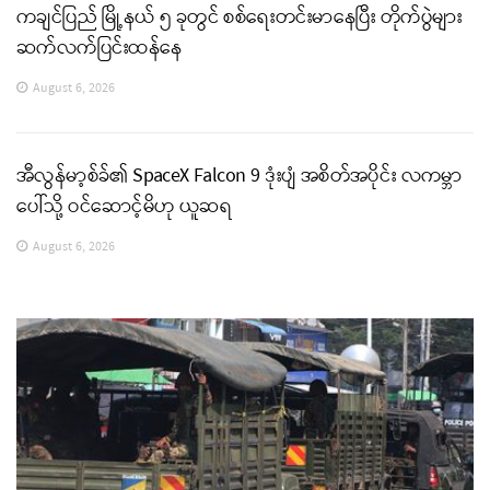
ကချင်ပြည် မြို့နယ် ၅ ခုတွင် စစ်ရေးတင်းမာနေပြီး တိုက်ပွဲများ
ဆက်လက်ပြင်းထန်နေ
August 6, 2026
အီလွန်မာ့စ်ခ်၏ SpaceX Falcon 9 ဒုံးပျံ အစိတ်အပိုင်း လကမ္ဘာ
ပေါ်သို့ ဝင်ဆောင့်မိဟု ယူဆရ
August 6, 2026