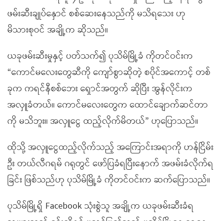
ဖမ်းဆီးချုပ်နှောင် စစ်ဆေးနေသည်ကို မသိရသေး ဟု
မိသားစုဝင် အချို့က ဆိုသည်။
ယခုဖမ်းဆီးမှုနှင့် ပတ်သက်၍ ပုသိမ်မြို့ခံ ကိုတင်ဝင်းက
“ကောင်မလေးတွေဆီကို ကျော်စွာဆိုတဲ့ စပိုင်အကောင့် တစ်
ခုက ကရင်နီစစ်ဘေး ရှောင်အတွက် ဆိုပြီး အွန်လိုင်းက
အလှူခံတယ်။ ကောင်မလေးတွေက ထောင်ချောက်ဆင်တာ
ကို မသိဘူး။ အလှူငွေ ထည့်လိုက်မိတယ်” ဟုပြောသည်။
ထိုသို့ အလှူငွေထည့်လိုက်သည့် အကြောင်းအရာကို ဟန်ငြိမ်း
ဦး တယ်လီဂရမ် ဂရုတွင် ဖော်ပြခံရပြီးနောက် အဖမ်းခံလိုက်ရ
ခြင်း ဖြစ်သည်ဟု ပုသိမ်မြို့ခံ ကိုတင်ဝင်းက ဆက်ပြောသည်။
ပုသိမ်မြို့ရှိ Facebook သုံးစွဲသူ အချို့က ယခုဖမ်းဆီးခံရ