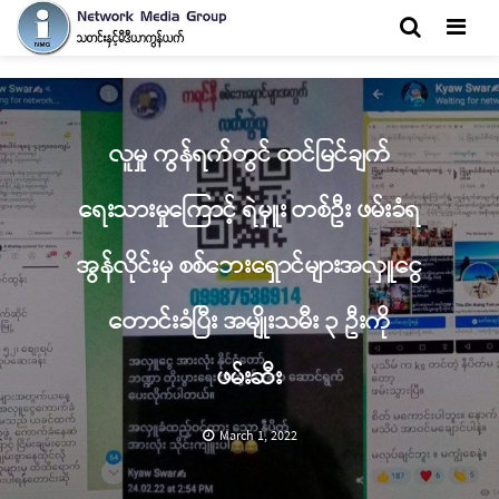
Men
လူမှု ကွန်ရက်တွင် ထင်မြင်ချက်
ရေးသားမှုကြောင့် ရဲမှူး တစ်ဦး ဖမ်းခံရ
အွန်လိုင်းမှ စစ်ဘေးရှောင်များအလှူငွေ
တောင်းခံပြီး အမျိုးသမီး ၃ ဦးကို
ဖမ်းဆီး
March 1, 2022