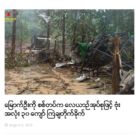
မြောက်ဦးကို စစ်တပ်က လေယာဉ်အုပ်စုဖြင့် ဗုံး
အလုံး ၃၀ ကျော် ကြဲချတိုက်ခိုက်
August 6, 2026