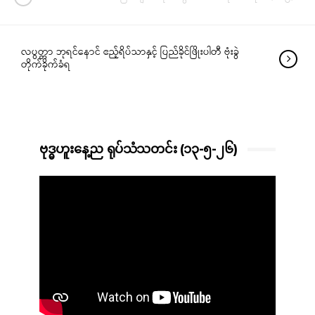
လပွတ္တာ ဘုရင်နောင် ဧည့်ရိပ်သာနှင့် ပြည်ခိုင်ဖြိုးပါတီ ဗုံးခွဲ
တိုက်ခိုက်ခံရ
ဗုဒ္ဓဟူးနေ့ည ရုပ်သံသတင်း (၁၃-၅-၂၆)