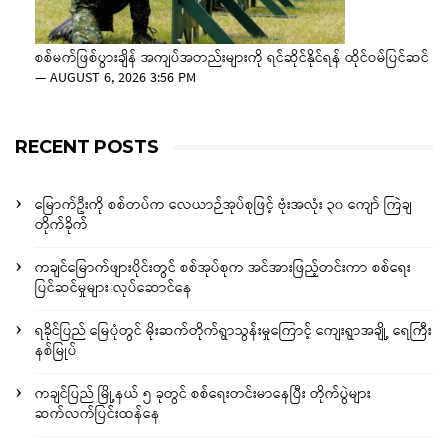
စစ်မက်ဖြစ်ပွားချိန် အကျပ်အတည်းများကို ရင်ဆိုင်နိုင်ရန် ထိုင်ဝမ်ပြင်ဆင်
—
AUGUST 6, 2026 3:56 PM
RECENT POSTS
မြောက်ဦးကို စစ်တပ်က လေယာဉ်အုပ်စုဖြင့် ဗုံးအလုံး ၃၀ ကျော် ကြဲချ
တိုက်ခိုက်
ကချင်မြောက်ဖျားပိုင်းတွင် စစ်အုပ်စုက အင်အားဖြည့်တင်းကာ စစ်ရေး
ပြင်ဆင်မှုများ လုပ်ဆောင်နေ
ရခိုင်ပြည် မြေပုံတွင် မိုးဆက်တိုက်ရွာသွန်းမှုကြောင့် ကျေးရွာအချို့ ရေကြီး
နစ်မြုပ်
ကချင်ပြည် မြို့နယ် ၅ ခုတွင် စစ်ရေးတင်းမာနေပြီး တိုက်ပွဲများ
ဆက်လက်ပြင်းထန်နေ