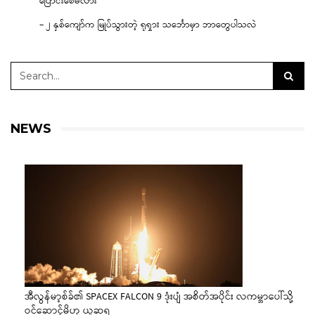
ပြောင်းစေမလား
– ၂ နှစ်ကျော်က မြုပ်သွားတဲ့ ရုရှား သင်္ဘောမှာ ဘာတွေပါသလဲ
NEWS
အီလွန်မာ့စ်ခ်၏ SPACEX FALCON 9 ဒုံးပျံ အစိတ်အပိုင်း လကမ္ဘာပေါ်သို့
ဝင်ဆောင့်မိဟု ယူဆရ