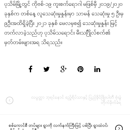
ပုသိမ်မြို့တွင် ကိုဗစ်-၁၉ ကူးစက်ရောဂါ မဖြစ်မှီ ၂၀၁၉/၂၀၂၀
ခုနှစ်က တစ်နေ့ လူသေဆုံးမှုနှုန်းမှာ သာမန် သေဆုံးမှု ၅ ဦးမှ
၉ဦးအထိရှိခဲ့ပြီး ၂၀၂၁ ခုနှစ် မေလမှစ၍ သေဆုံးမှုနှုန်း မြင့်
တက်လာခဲ့သည်ဟု ပုသိမ်သရောင်း မီးသင်္ဂြိုလ်စက်၏
မှတ်တမ်းများအရ သိရသည်။
လပွတ္တာ ဘုရင်နောင် ဧည့်ရိပ်သာနှင့် ပြည်ခိုင်ဖြိုးပါတီ ဗုံးခွဲ
တိုက်ခိုက်ခံရ
စစ်ကောင်စီ တပ်များ ရွာကို လက်နက်ကြီးဖြင့် ပစ်ပြီး ရွာထဲဝင်၊