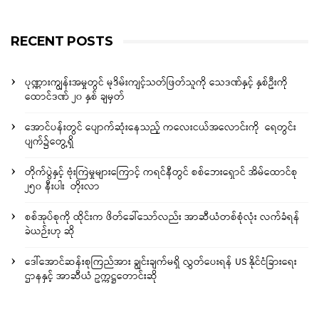
RECENT POSTS
ပုဏ္ဏားကျွန်းအမှုတွင် မုဒိမ်းကျင့်သတ်ဖြတ်သူကို သေဒဏ်နှင့် နှစ်ဦးကို
ထောင်ဒဏ် ၂၀ နှစ် ချမှတ်
အောင်ပန်းတွင် ပျောက်ဆုံးနေသည့် ကလေးငယ်အလောင်းကို ရေတွင်း
ပျက်၌တွေ့ရှိ
တိုက်ပွဲနှင့် ဗုံးကြဲမှုများကြောင့် ကရင်နီတွင် စစ်ဘေးရှောင် အိမ်ထောင်စု
၂၅၀ နီးပါး တိုးလာ
စစ်အုပ်စုကို ထိုင်းက ဖိတ်ခေါ်သော်လည်း အာဆီယံတစ်စုံလုံး လက်ခံရန်
ခဲယဉ်းဟု ဆို
ဒေါ်အောင်ဆန်းစုကြည်အား ချွင်းချက်မရှိ လွှတ်ပေးရန် US နိုင်ငံခြားရေး
ဌာနနှင့် အာဆီယံ ဥက္ကဋ္ဌတောင်းဆို