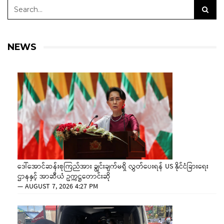
NEWS
ဒေါ်အောင်ဆန်းစုကြည်အား ချွင်းချက်မရှိ လွှတ်ပေးရန် US နိုင်ငံခြားရေး
ဌာနနှင့် အာဆီယံ ဥက္ကဋ္ဌတောင်းဆို
—
AUGUST 7, 2026 4:27 PM