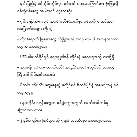
– ချင်းပြည်နဲ့ စစ်ကိုင်းတိုင်းမှာ စစ်တပ်က လေကြောင်းက ဗုံးကြဲလို့
စစ်သုံ့ပန်းတွေ အပါအဝင် လူသေဆုံး
– ရှမ်းမြောက်-ကချင် အစပ် မဘိမ်းဘက်မှာ စစ်တပ်က အင်အား
အမြောက်အများ တိုးချဲ့
– ထိုင်းရောက် မြန်မာတွေ လုံခြုံရေးနဲ့ အလုပ်လုပ်ဖို့ အကန့်အသတ်
တွေက ဘာတွေလဲ။
– UFC ခါးပတ်ပိုင်ရှင် ဂျော့ရှူဝါဗန် ထိုင်းနဲ့ မလေးရှားကို လာဖို့ရှိ
– အမေရိကား-တရုတ် ထိပ်သီး အစည်းအဝေး မတိုင်ခင် ဘာတွေ
ကြိုတင် ပြင်ဆင်နေသလဲ
– ပီကင်း ထိပ်သီး ဆွေးနွေးပွဲ မတိုင်ခင် ဖိလစ်ပိုင်နဲ့ အမေရိကန် စစ်
လေ့ကျင့်မှု
– ယူကရိန်း ဒရုန်းတွေက စစ်ပွဲတွေအတွက် ခေတ်သစ်တစ်ခု
ပြောင်းစေမလား
– ၂ နှစ်ကျော်က မြုပ်သွားတဲ့ ရုရှား သင်္ဘောမှာ ဘာတွေပါသလဲ