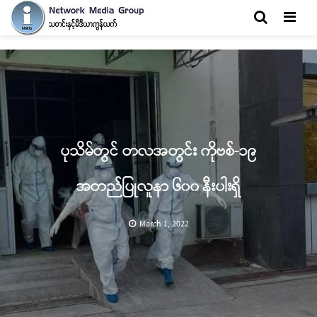
Men
ပုသိမ်တွင် တလအတွင်း ကိုဗစ်-၁၉
အတည်ပြုလူနာ ၆၀၀ နီးပါးရှိ
March 1, 2022