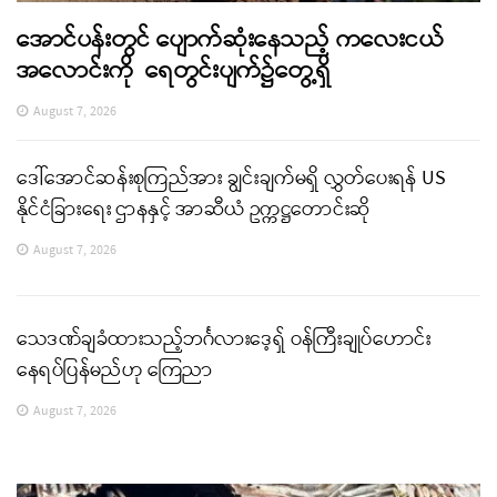
အောင်ပန်းတွင် ပျောက်ဆုံးနေသည့် ကလေးငယ်
အလောင်းကို ရေတွင်းပျက်၌တွေ့ရှိ
August 7, 2026
ဒေါ်အောင်ဆန်းစုကြည်အား ချွင်းချက်မရှိ လွှတ်ပေးရန် US
နိုင်ငံခြားရေး ဌာနနှင့် အာဆီယံ ဥက္ကဋ္ဌတောင်းဆို
August 7, 2026
သေဒဏ်ချခံထားသည့်ဘင်္ဂလားဒေ့ရှ် ဝန်ကြီးချုပ်ဟောင်း
နေရပ်ပြန်မည်ဟု ကြေညာ
August 7, 2026