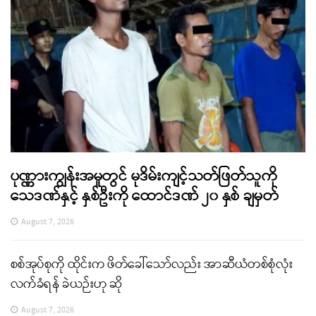
ပုဏ္ဏားကျွန်းအမှုတွင် မုဒိမ်းကျင့်သတ်ဖြတ်သူကို
သေဒဏ်နှင့် နှစ်ဦးကို ထောင်ဒဏ် ၂၀ နှစ် ချမှတ်
August 7, 2026
စစ်အုပ်စုကို ထိုင်းက ဖိတ်ခေါ်သော်လည်း အာဆီယံတစ်စုံလုံး
လက်ခံရန် ခဲယဉ်းဟု ဆို
August 7, 2026