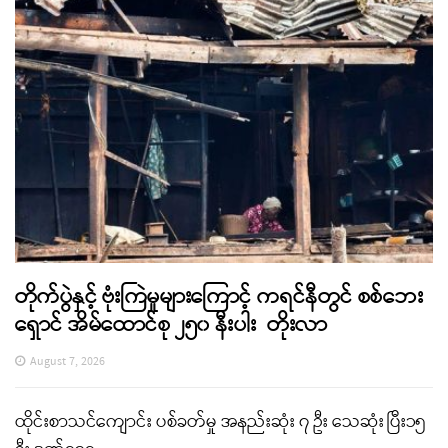
တိုက်ပွဲနှင့် ဗုံးကြဲမှုများကြောင့် ကရင်နီတွင် စစ်ဘေး
ရှောင် အိမ်ထောင်စု ၂၅၀ နီးပါး တိုးလာ
August 7, 2026
ထိုင်းစာသင်ကျောင်း ပစ်ခတ်မှု အနည်းဆုံး ၇ ဦး သေဆုံး ပြီး၁၅