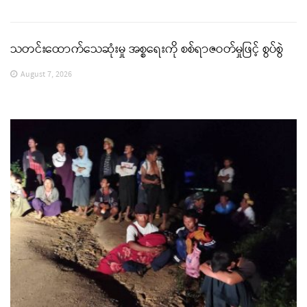
သတင်းထောက်သေဆုံးမှု အစ္စရေးကို စစ်ရာဇဝတ်မှုဖြင့် စွပ်စွဲ
August 7, 2026