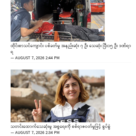
ထိုင်းစာသင်ကျောင်း ပစ်ခတ်မှု အနည်းဆုံး ၇ ဦး သေဆုံး ပြီး၁၅ ဦး ဒဏ်ရာ
ရ
—
AUGUST 7, 2026 2:44 PM
သတင်းထောက်သေဆုံးမှု အစ္စရေးကို စစ်ရာဇဝတ်မှုဖြင့် စွပ်စွဲ
—
AUGUST 7, 2026 2:34 PM