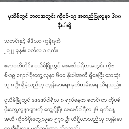
ပုသိမ်တွင် တလအတွင်း ကိုဗစ်-၁၉ အတည်ပြုလူနာ ၆၀၀
နီးပါးရှိ
သတင်းနှင့် မီဒီယာ ကွန်ရက်၊
၂၀၂၂ ခုနှစ်၊ မတ်လ ၁ ရက်။
ဧရာ၀တီတိုင်း၊ ပုသိမ်မြို့တွင် ဖေဖော်ဝါရီလအတွင်း ကိုဗ
စ်-၁၉ ရောဂါပိုးတွေ့လူနာ ၆၀၀ နီးပါးအထိ ရှိနေပြီး သေဆုံး
သူ ၈ ဦး ရှိခဲ့သည်ဟု ကျန်းမာရေး မှတ်တမ်းအရ သိရသည်။
ပုသိမ်မြို့တွင် ဖေဖော်ဝါရီလ ၈ ရက်နေ့က စတင်ကာ ကိုဗစ်
ပိုးတွေ့လူနာများကို တွေ့ရှိပြီး ဖေဖော်ဝါရီလ ၂၆ ရက်နေ့
အထိ ကိုဗစ်ပိုးတွေ့လူနာ ၅၇၀ ဦး ထိရှိလာသည်ဟု ကျန်းမာ
ရေးဦးစီးဌာန မှတ်တမ်းအရ သိရသည်။