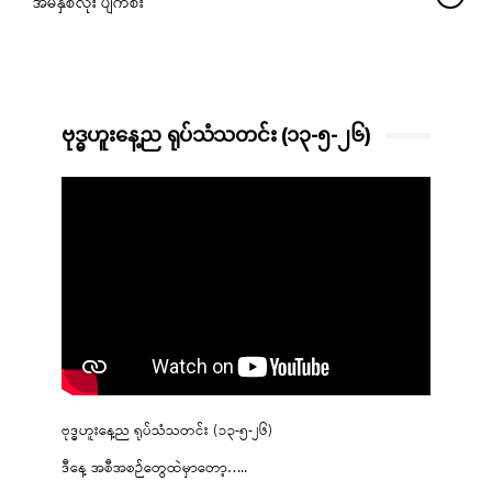
အိမ်နှစ်လုံး ပျက်စီး
ဗုဒ္ဓဟူးနေ့ည ရုပ်သံသတင်း (၁၃-၅-၂၆)
ဗုဒ္ဓဟူးနေ့ည ရုပ်သံသတင်း (၁၃-၅-၂၆)
ဒီနေ့ အစီအစဉ်တွေထဲမှာတော့…..