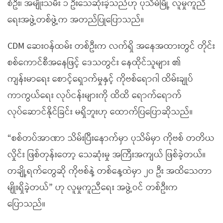
စ်ဦး၊ အမျိုးသမီး ၁ ဦးသေဆုံးခဲ့သည်ဟု ပုသိမ်မြို့ လူမှုကူညီ
ရေးအဖွဲ့တစ်ဖွဲ့က အတည်ပြုပြောသည်။
CDM ဆေးဝန်ထမ်း တစ်ဦးက လက်ရှိ အနေအထားတွင် တိုင်း
စစ်ကောင်စီအနေဖြင့် ဒေသတွင်း နေထိုင်သူများ ၏
ကျန်းမာရေး စောင့်ရှောက်မှုနှင့် ကိုဗစ်ရောဂါ ထိမ်းချုပ်
ကာကွယ်ရေး လုပ်ငန်းများကို ထိထိ ရောက်ရောက်
လုပ်ဆောင်နိုင်ခြင်း မရှိဘူးဟု ထောက်ပြပြောဆိုသည်။
“စစ်တပ်အာဏာ သိမ်းပြီးနောက်မှာ ပုသိမ်မှာ ကိုဗစ် တတိယ
လှိုင်း ဖြစ်တုန်းတော့ သေဆုံးမှု အကြီးအကျယ် ဖြစ်ခဲ့တယ်။
တချို့ရက်တွေဆို ကိုဗစ်နဲ့ တစ်နေ့ထဲမှာ ၂၀ ဦး အထိသေတာ
မျိုးရှိခဲ့တယ်” ဟု လူမှုကူညီရေး အဖွဲ့ဝင် တစ်ဦးက
ပြောသည်။