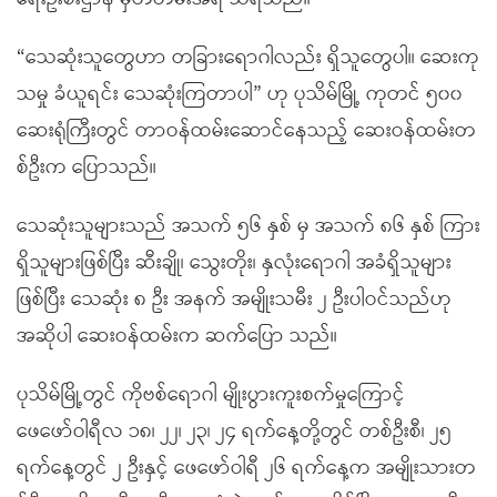
“သေဆုံးသူတွေဟာ တခြားရောဂါလည်း ရှိသူတွေပါ။ ဆေးကု
သမှု ခံယူရင်း သေဆုံးကြတာပါ” ဟု ပုသိမ်မြို့ ကုတင် ၅၀၀
ဆေးရုံကြီးတွင် တာဝန်ထမ်းဆောင်နေသည့် ဆေးဝန်ထမ်းတ
စ်ဦးက ပြောသည်။
သေဆုံးသူများသည် အသက် ၅၆ နှစ် မှ အသက် ၈၆ နှစ် ကြား
ရှိသူများဖြစ်ပြီး ဆီးချို၊ သွေးတိုး၊ နှလုံးရောဂါ အခံရှိသူများ
ဖြစ်ပြီး သေဆုံး ၈ ဦး အနက် အမျိုးသမီး ၂ ဦးပါဝင်သည်ဟု
အဆိုပါ ဆေးဝန်ထမ်းက ဆက်ပြော သည်။
ပုသိမ်မြို့တွင် ကိုဗစ်ရောဂါ မျိုးပွားကူးစက်မှုကြောင့်
ဖေဖော်ဝါရီလ ၁၈၊ ၂၂၊ ၂၃၊ ၂၄ ရက်နေ့တို့တွင် တစ်ဦးစီ၊ ၂၅
ရက်နေ့တွင် ၂ ဦးနှင့် ဖေဖော်ဝါရီ ၂၆ ရက်နေ့က အမျိုးသားတ