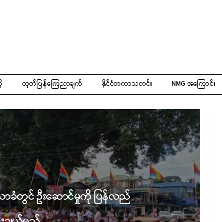
ို
ထုတ်ပြန်ကြေညာချက်
နိုင်ငံတကာသတင်း
NMG အကြောင်း
ာခံတွင် ဦးဆောင်မှုကို ပြန်လည်
ေးချယ်မည်