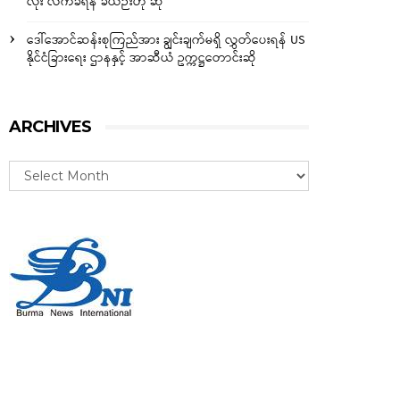
လုံး လက်ခံရန် ခဲယဉ်းဟု ဆို
ဒေါ်အောင်ဆန်းစုကြည်အား ချွင်းချက်မရှိ လွှတ်ပေးရန် US
နိုင်ငံခြားရေး ဌာနနှင့် အာဆီယံ ဥက္ကဋ္ဌတောင်းဆို
ARCHIVES