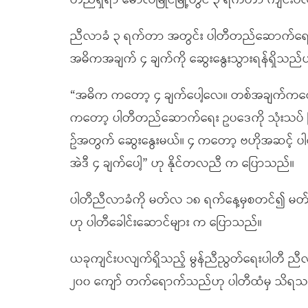
တည်ရှိရာ မော်လမြိုင်မြို့တွင် ၃ ရက်တာ ကျင်းပ
ညီလာခံ ၃ ရက်တာ အတွင်း ပါတီတည်ဆောက်ရေး လုပ
အဓိကအချက် ၄ ချက်ကို ဆွေးနွေးသွားရန်ရှိသည်ဟု
“အဓိက ကတော့ ၄ ချက်ပေါ့လေ။ တစ်အချက်ကတော့
ကတော့ ပါတီတည်ဆောက်ရေး ဥပဒေကို သုံးသပ် ပြ
ဥ်အတွက် ဆွေးနွေးမယ်။ ၄ ကတော့ ဗဟိုအဆင့် ပ
အဲဒီ ၄ ချက်ပေါ့” ဟု နိုင်တလညီ က ပြောသည်။
ပါတီညီလာခံကို မတ်လ ၁၈ ရက်နေ့မှစတင်၍ မတ်လ
ဟု ပါတီခေါင်းဆောင်များ က ပြောသည်။
ယခုကျင်းပလျက်ရှိသည့် မွန်ညီညွတ်ရေးပါတီ ညီလာ
၂၀၀ ကျော် တက်ရောက်သည်ဟု ပါတီထံမှ သိရသ