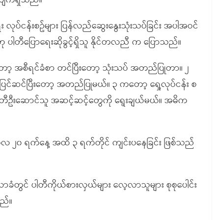
လျက်ရှိသည်။
်ငန်းစဥ်များ ပြန်လည်ဆွေးနွေးသုံးသပ်ခြင်း အပါအဝင်
 ပါတီပြောရေးဆိုခွင့်ရှိသူ နိုင်တလညီ က ပြောသည်။
 အစီရင်ခံစာ တင်ပြီးတော့ သုံးသပ် အတည်ပြုတာ။ ၂
င်ဆင်ပြီးတော့ အတည်ပြုမယ်။ ၃ ကတော့ ရှေ့လုပ်ငန်း စ
ါတီဦးဆောင်သူ အဆင့်ဆင့်တွေကို ရွေးချယ်မယ်။ အဓိက
 ၂၀ ရက်နေ့ အထိ ၃ ရက်တိုင် ကျင်းပနေခြင်း ဖြစ်သည်
ခံတွင် ပါတီကိုယ်စားလှယ်များ လေ့လာသူများ စုစုပေါင်း
ည်။