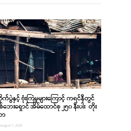
ိုက်ပွဲနှင့် ဗုံးကြဲမှုများကြောင့် ကရင်နီတွင်
စ်ဘေးရှောင် အိမ်ထောင်စု ၂၅၀ နီးပါး တိုး
လာ
August 7, 2026