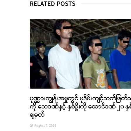
RELATED POSTS
ပုဏ္ဏားကျွန်းအမှုတွင် မုဒိမ်းကျင့်သတ်ဖြတ်
ကို သေဒဏ်နှင့် နှစ်ဦးကို ထောင်ဒဏ် ၂၀ နှစ
ချမှတ်
August 7, 2026