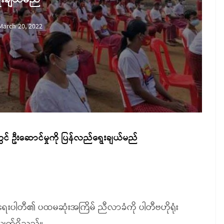
March 20, 2022
င် ဦးဆောင်မှုကို ပြန်လည်ရွေးချယ်မည်
်ရေးပါတီ၏ ပထမဆုံးအကြိမ် ညီလာခံကို ပါတီဗဟိုရုံး