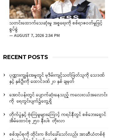
သတင်းထောက်သေဆုံးမှု အစ္စရေးကို စစ်ရာဇဝတ်မှုဖြင့်
စွပ်စွဲ
—
AUGUST 7, 2026 2:34 PM
RECENT POSTS
ပုဏ္ဏားကျွန်းအမှုတွင် မုဒိမ်းကျင့်သတ်ဖြတ်သူကို သေဒဏ်
နှင့် နှစ်ဦးကို ထောင်ဒဏ် ၂၀ နှစ် ချမှတ်
အောင်ပန်းတွင် ပျောက်ဆုံးနေသည့် ကလေးငယ်အလောင်း
ကို ရေတွင်းပျက်၌တွေ့ရှိ
တိုက်ပွဲနှင့် ဗုံးကြဲမှုများကြောင့် ကရင်နီတွင် စစ်ဘေးရှောင်
အိမ်ထောင်စု ၂၅၀ နီးပါး တိုးလာ
စစ်အုပ်စုကို ထိုင်းက ဖိတ်ခေါ်သော်လည်း အာဆီယံတစ်စုံ