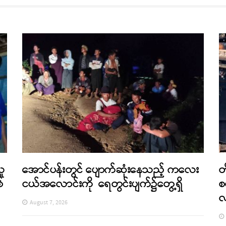
သူ
အောင်ပန်းတွင် ပျောက်ဆုံးနေသည့် ကလေး
တ
်
ငယ်အလောင်းကို ရေတွင်းပျက်၌တွေ့ရှိ
စ
August 7, 2026