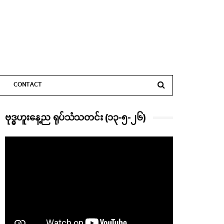
CONTACT
ဗုဒ္ဓဟူးနေ့ည ရုပ်သံသတင်း (၁၃-၅-၂၆)