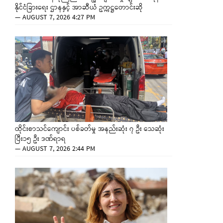
နိုင်ငံခြားရေး ဌာနနှင့် အာဆီယံ ဥက္ကဋ္ဌတောင်းဆို
—
AUGUST 7, 2026 4:27 PM
ထိုင်းစာသင်ကျောင်း ပစ်ခတ်မှု အနည်းဆုံး ၇ ဦး သေဆုံး
ပြီး၁၅ ဦး ဒဏ်ရာရ
—
AUGUST 7, 2026 2:44 PM