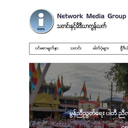
ပင်မစာမျက်နှာ
သတင်း
ဓါတ်ပုံများ
ဗွီဒီယ
မွန်ညီညွတ်ရေး ပါတီ ညီလ
ရွ