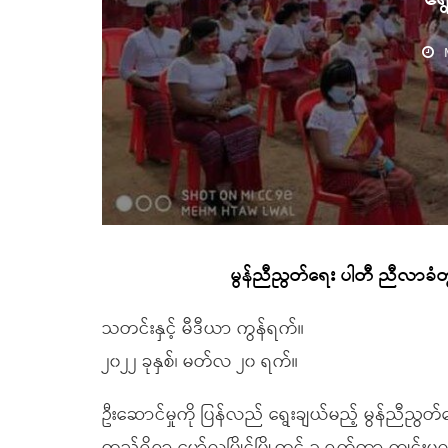
မွန်ညီညွတ်ရေး ပါတီ ညီလာခံတွ
သတင်းနှင့် မီဒီယာ ကွန်ရက်။
၂၀၂၂ ခုနှစ်၊ မတ်လ ၂၀ ရက်။
ဦးဆောင်မှုကို ပြန်လည် ရွေးချယ်မည့် မွန်ညီညွတ