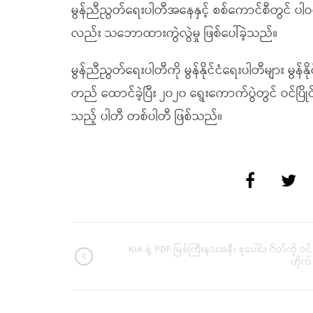
မွန်ညီညွတ်ရေးပါတီအနေနှင့် စစ်ကောင်စီတွင် ပါဝ
လည်း သဘောထားကွဲလွဲမှု ဖြစ်ပေါ်ခဲ့သည်။
မွန်ညီညွတ်ရေးပါတီကို မွန်နိုင်ငံရေးပါတီများ မွန်နို
တည် ထောင်ခဲ့ပြီး ၂၀၂၀ ရွေးကောက်ပွဲတွင် ဝင်ပြို
သည့် ပါတီ တစ်ပါတီ ဖြစ်သည်။
KIA နဲ့ PDF မြစ်ကြီးနားအနီး စုပေါင်း ဂိတ်ကို ဝင်
တိုက်