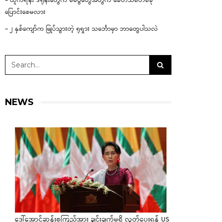
– ယူကရိန်း ဒရုန်းတွေက စစ်ပွဲတွေအတွက် ခေတ်သစ်တစ်ခု
ပြောင်းစေမလား
– ၂ နှစ်ကျော်က မြုပ်သွားတဲ့ ရုရှား သင်္ဘောမှာ ဘာတွေပါသလဲ
NEWS
ဒေါ်အောင်ဆန်းစုကြည်အား ချွင်းချက်မရှိ လွှတ်ပေးရန် US