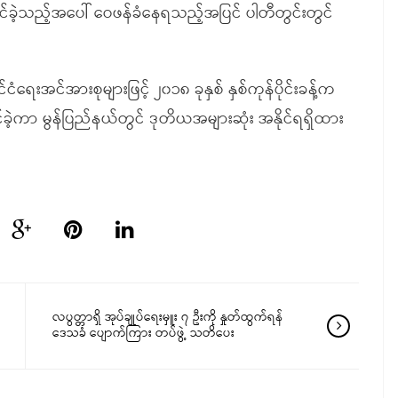
င်ခဲ့သည့်အပေါ် ဝေဖန်ခံနေရသည့်အပြင် ပါတီတွင်းတွင်
င်ငံရေးအင်အားစုများဖြင့် ၂၀၁၈ ခုနှစ် နှစ်ကုန်ပိုင်းခန့်က
င်ခဲ့ကာ မွန်ပြည်နယ်တွင် ဒုတိယအများဆုံး အနိုင်ရရှိထား
လပွတ္တာရှိ အုပ်ချုပ်ရေးမှူး ၇ ဦးကို နှုတ်ထွက်ရန်
ဒေသခံ ပျောက်ကြား တပ်ဖွဲ့ သတိပေး