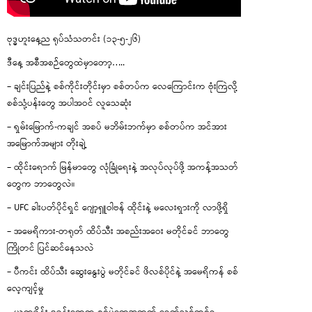
ဗုဒ္ဓဟူးနေ့ည ရုပ်သံသတင်း (၁၃-၅-၂၆)
ဒီနေ့ အစီအစဉ်တွေထဲမှာတော့…..
– ချင်းပြည်နဲ့ စစ်ကိုင်းတိုင်းမှာ စစ်တပ်က လေကြောင်းက ဗုံးကြဲလို့
စစ်သုံ့ပန်းတွေ အပါအဝင် လူသေဆုံး
– ရှမ်းမြောက်-ကချင် အစပ် မဘိမ်းဘက်မှာ စစ်တပ်က အင်အား
အမြောက်အများ တိုးချဲ့
– ထိုင်းရောက် မြန်မာတွေ လုံခြုံရေးနဲ့ အလုပ်လုပ်ဖို့ အကန့်အသတ်
တွေက ဘာတွေလဲ။
– UFC ခါးပတ်ပိုင်ရှင် ဂျော့ရှူဝါဗန် ထိုင်းနဲ့ မလေးရှားကို လာဖို့ရှိ
– အမေရိကား-တရုတ် ထိပ်သီး အစည်းအဝေး မတိုင်ခင် ဘာတွေ
ကြိုတင် ပြင်ဆင်နေသလဲ
– ပီကင်း ထိပ်သီး ဆွေးနွေးပွဲ မတိုင်ခင် ဖိလစ်ပိုင်နဲ့ အမေရိကန် စစ်
လေ့ကျင့်မှု