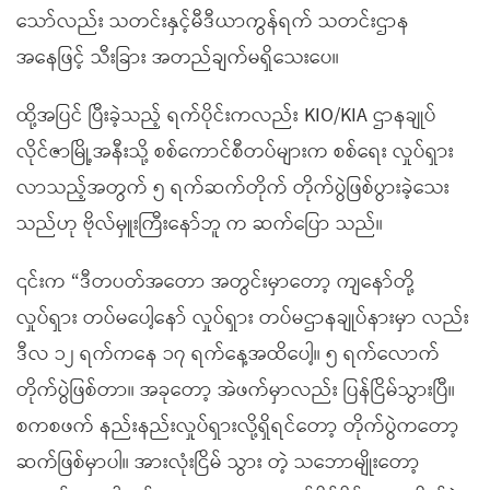
သော်လည်း သတင်းနှင့်မီဒီယာကွန်ရက် သတင်းဌာန
အနေဖြင့် သီးခြား အတည်ချက်မရှိသေးပေ။
ထို့အပြင် ပြီးခဲ့သည့် ရက်ပိုင်းကလည်း KIO/KIA ဌာနချုပ်
လိုင်ဇာမြို့အနီးသို့ စစ်ကောင်စီတပ်များက စစ်ရေး လှုပ်ရှား
လာသည့်အတွက် ၅ ရက်ဆက်တိုက် တိုက်ပွဲဖြစ်ပွားခဲ့သေး
သည်ဟု ဗိုလ်မှူးကြီးနော်ဘူ က ဆက်ပြော သည်။
၎င်းက “ဒီတပတ်အတော အတွင်းမှာတော့ ကျနော်တို့
လှုပ်ရှား တပ်မပေါ့နော် လှုပ်ရှား တပ်မဌာနချုပ်နားမှာ လည်း
ဒီလ ၁၂ ရက်ကနေ ၁၇ ရက်နေ့အထိပေါ့။ ၅ ရက်လောက်
တိုက်ပွဲဖြစ်တာ။ အခုတော့ အဲဖက်မှာလည်း ပြန်ငြိမ်သွားပြီ။
စကစဖက် နည်းနည်းလှုပ်ရှားလို့ရှိရင်တော့ တိုက်ပွဲကတော့
ဆက်ဖြစ်မှာပါ။ အားလုံးငြိမ် သွား တဲ့ သဘောမျိုးတော့