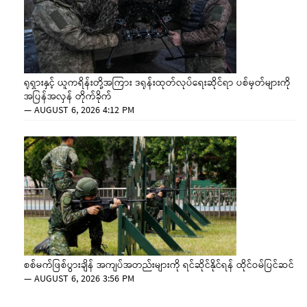
ရုရှားနှင့် ယူကရိန်းတို့အကြား ဒရုန်းထုတ်လုပ်ရေးဆိုင်ရာ ပစ်မှတ်များကို
အပြန်အလှန် တိုက်ခိုက်
—
AUGUST 6, 2026 4:12 PM
စစ်မက်ဖြစ်ပွားချိန် အကျပ်အတည်းများကို ရင်ဆိုင်နိုင်ရန် ထိုင်ဝမ်ပြင်ဆင်
—
AUGUST 6, 2026 3:56 PM