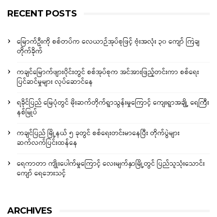
RECENT POSTS
မြောက်ဦးကို စစ်တပ်က လေယာဉ်အုပ်စုဖြင့် ဗုံးအလုံး ၃၀ ကျော် ကြဲချ
တိုက်ခိုက်
ကချင်မြောက်ဖျားပိုင်းတွင် စစ်အုပ်စုက အင်အားဖြည့်တင်းကာ စစ်ရေး
ပြင်ဆင်မှုများ လုပ်ဆောင်နေ
ရခိုင်ပြည် မြေပုံတွင် မိုးဆက်တိုက်ရွာသွန်းမှုကြောင့် ကျေးရွာအချို့ ရေကြီး
နစ်မြုပ်
ကချင်ပြည် မြို့နယ် ၅ ခုတွင် စစ်ရေးတင်းမာနေပြီး တိုက်ပွဲများ
ဆက်လက်ပြင်းထန်နေ
ရေကာတာ ကျိုးပေါက်မှုကြောင့် လေးမျက်နှာမြို့တွင် ပြည်သူသုံးသောင်း
ကျော် ရေဘေးသင့်
ARCHIVES