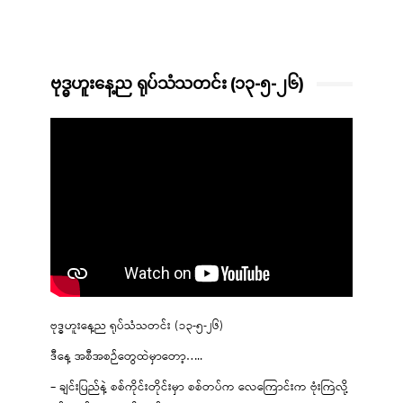
ဗုဒ္ဓဟူးနေ့ည ရုပ်သံသတင်း (၁၃-၅-၂၆)
ဗုဒ္ဓဟူးနေ့ည ရုပ်သံသတင်း (၁၃-၅-၂၆)
ဒီနေ့ အစီအစဉ်တွေထဲမှာတော့…..
– ချင်းပြည်နဲ့ စစ်ကိုင်းတိုင်းမှာ စစ်တပ်က လေကြောင်းက ဗုံးကြဲလို့