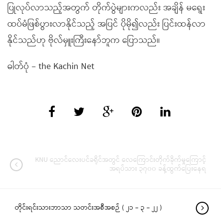
ပြုလုပ်လာသည့်အတွက် တိုက်ပွဲများကလည်း အချိန် မရွေး
ထပ်မံဖြစ်ပွားလာနိုင်သည့် အပြင် ပိုမို၍လည်း ပြင်းထန်လာ
နိုင်သည်ဟု ဗိုလ်မှူးကြီးနော်ဘူက ပြောသည်။
ဓါတ်ပုံ – the Kachin Net
KNU ညောင်လေးပင်ခရိုင်အတွင် လေကြောင်းတိုက်ခိုက်မှုကြောင့်
အရပ်သား ၃၇၀၀ ခန့်ထွက်ပြေးနေရ
တိုင်းရင်းသားဘာသာ သတင်းအစီအစဉ် ( ၂၁ – ၃ – ၂၂ )