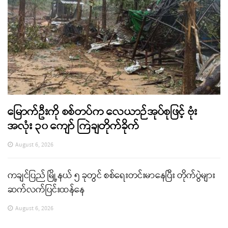
မြောက်ဦးကို စစ်တပ်က လေယာဉ်အုပ်စုဖြင့် ဗုံး
အလုံး ၃၀ ကျော် ကြဲချတိုက်ခိုက်
August 6, 2026
ကချင်ပြည် မြို့နယ် ၅ ခုတွင် စစ်ရေးတင်းမာနေပြီး တိုက်ပွဲများ
ဆက်လက်ပြင်းထန်နေ
August 6, 2026