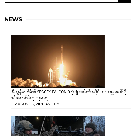
NEWS
အီလွန်မာ့စ်ခ်၏ SPACEX FALCON 9 ဒုံးပျံ အစိတ်အပိုင်း လကမ္ဘာပေါ်သို့
ဝင်ဆောင့်မိဟု ယူဆရ
—
AUGUST 6, 2026 4:21 PM