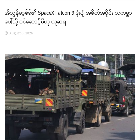
အီလွန်မာ့စ်ခ်၏ SpaceX Falcon 9 ဒုံးပျံ အစိတ်အပိုင်း လကမ္ဘာ
ပေါ်သို့ ဝင်ဆောင့်မိဟု ယူဆရ
August 6, 2026