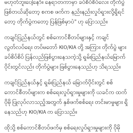
မဟုတ်ဘူးပေါ့နော်။ နေရာတကာမှာ ခပ်စိပ်စိပ်လေး တိုက်ပွဲ
ဖြစ်တယ်ဆိုတော့ စကစ ဖက်က နည်းနည်းလှုပ်ရှားလို့ရှိရင်
တော့ တိုက်ပွဲကတော့ ပြန်ဖြစ်မှာပဲ” ဟု ပြောသည်။
ကချင်ပြည်နယ်တွင် စစ်ကောင်စီတပ်များနှင့် ကချင်
လွတ်လပ်ရေး တပ်မတော် KIO/KIA တို့ အကြား တိုက်ပွဲ များ
ခပ်စိပ်စိပ် ပြန်လည်ဖြစ်ပွားနေသကဲ့သို့ ရှမ်းပြည်နယ်မြောက်
ပိုင်းတွင်လည်း တိုက်ပွဲများ ဖြစ်ပွားနေသည်ဟု သိရသည်။
ကချင်ပြည်နယ်နှင့် ရှမ်းပြည်နယ် မြောက်ပိုင်းတွင် စစ်
ကောင်စီတပ်များက စစ်ရေးလှုပ်ရှားမှုများကို ယခင်က ထက်
ပိုမို ပြုလုပ်လာသည့်အတွက် နှစ်ဖက်စစ်ရေး တင်းမာမှုများ ရှိ
နေသည်ဟု KIO/KIA က ပြောသည်။
ထိုသို့ စစ်ကောင်စီတပ်ဖက်မှ စစ်ရေးလှုပ်ရှားမှုများကို ပိုမို