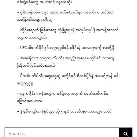
စစ်သုံ့ပန်းတွေ အပါအဝင် လူသေဆုံး
– ရှမ်းမြောက်-ကချင် အစပ် မဘိမ်းဘက်မှာ စစ်တပ်က အင်အား
အမြောက်အများ တိုးချဲ့
– ထိုင်းရောက် မြန်မာတွေ လုံခြုံရေးနဲ့ အလုပ်လုပ်ဖို့ အကန့်အသတ်
တွေက ဘာတွေလဲ။
– UFC ခါးပတ်ပိုင်ရှင် ဂျော့ရှူဝါဗန် ထိုင်းနဲ့ မလေးရှားကို လာဖို့ရှိ
– အမေရိကား-တရုတ် ထိပ်သီး အစည်းအဝေး မတိုင်ခင် ဘာတွေ
ကြိုတင် ပြင်ဆင်နေသလဲ
– ပီကင်း ထိပ်သီး ဆွေးနွေးပွဲ မတိုင်ခင် ဖိလစ်ပိုင်နဲ့ အမေရိကန် စစ်
လေ့ကျင့်မှု
– ယူကရိန်း ဒရုန်းတွေက စစ်ပွဲတွေအတွက် ခေတ်သစ်တစ်ခု
ပြောင်းစေမလား
– ၂ နှစ်ကျော်က မြုပ်သွားတဲ့ ရုရှား သင်္ဘောမှာ ဘာတွေပါသလဲ