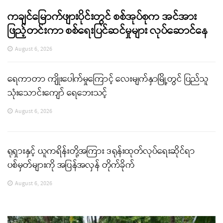
ကချင်မြောက်ဖျားပိုင်းတွင် စစ်အုပ်စုက အင်အား
ဖြည့်တင်းကာ စစ်ရေးပြင်ဆင်မှုများ လုပ်ဆောင်နေ
August 6, 2026
ရေကာတာ ကျိုးပေါက်မှုကြောင့် လေးမျက်နှာမြို့တွင် ပြည်သူ
သုံးသောင်းကျော် ရေဘေးသင့်
August 6, 2026
ရုရှားနှင့် ယူကရိန်းတို့အကြား ဒရုန်းထုတ်လုပ်ရေးဆိုင်ရာ
ပစ်မှတ်များကို အပြန်အလှန် တိုက်ခိုက်
August 6, 2026