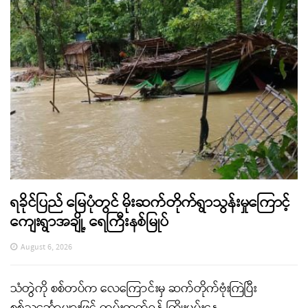
ရခိုင်ပြည် မြေပုံတွင် မိုးဆက်တိုက်ရွာသွန်းမှုကြောင့်
ကျေးရွာအချို့ ရေကြီးနစ်မြုပ်
August 6, 2026
သံတွဲကို စစ်တပ်က လေကြောင်းမှ ဆက်တိုက်ဗုံးကြဲပြီး