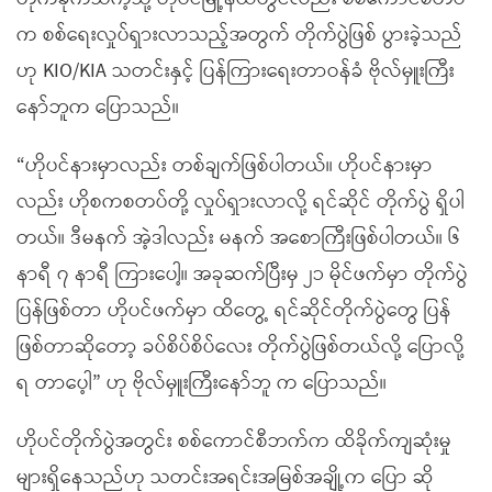
က စစ်ရေးလှုပ်ရှားလာသည့်အတွက် တိုက်ပွဲဖြစ် ပွားခဲ့သည်
ဟု KIO/KIA သတင်းနှင့် ပြန်ကြားရေးတာဝန်ခံ ဗိုလ်မှူးကြီး
နော်ဘူက ပြောသည်။
“ဟိုပင်နားမှာလည်း တစ်ချက်ဖြစ်ပါတယ်။ ဟိုပင်နားမှာ
လည်း ဟိုစကစတပ်တို့ လှုပ်ရှားလာလို့ ရင်ဆိုင် တိုက်ပွဲ ရှိပါ
တယ်။ ဒီမနက် အဲ့ဒါလည်း မနက် အစောကြီးဖြစ်ပါတယ်။ ၆
နာရီ ၇ နာရီ ကြားပေါ့။ အခုဆက်ပြီးမှ ၂၁ မိုင်ဖက်မှာ တိုက်ပွဲ
ပြန်ဖြစ်တာ ဟိုပင်ဖက်မှာ ထိတွေ့ ရင်ဆိုင်တိုက်ပွဲတွေ ပြန်
ဖြစ်တာဆိုတော့ ခပ်စိပ်စိပ်လေး တိုက်ပွဲဖြစ်တယ်လို့ ပြောလို့
ရ တာပေ့ါ” ဟု ဗိုလ်မှူးကြီးနော်ဘူ က ပြောသည်။
ဟိုပင်တိုက်ပွဲအတွင်း စစ်ကောင်စီဘက်က ထိခိုက်ကျဆုံးမှု
များရှိနေသည်ဟု သတင်းအရင်းအမြစ်အချို့က ပြော ဆို