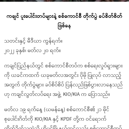
ကချင် ပူးပေါင်းတပ်များနဲ့ စစ်ကောင်စီ တိုက်ပွဲ ခပ်စိတ်စိတ်
ဖြစ်နေ
သတင်းနှင့် မီဒီယာ ကွန်ရက်။
၂၀၂၂ ခုနှစ်၊ မတ်လ ၂၀ ရက်။
ကချင်ပြည်နယ်တွင် စစ်ကောင်စီတပ်က စစ်ရေးလှုပ်ရှားများ
ကို ယခင်ကထက် ယခုမတ်လအတွင်း ပိုမို ပြုလုပ် လာသည့်
အတွက် တိုက်ပွဲများ ခပ်စိပ်စိပ် ပြန်လည်ဖြစ်ပွားလာနေသည်
ဟု ကချင်လွတ်လပ်ရေး အဖွဲ့ KIO/KIA က ပြောသည်။
မတ်လ ၁၉ ရက်နေ့ (ယမန်နေ့) စစ်ကောင်စီ၏ ၂၁ မိုင်
စုပေါင်းဂိတ်ကို KIO/KIA နှင့် KPDF တို့က ဝင်ရောက်
တိုက်ခိုက်သကဲ့သို့ ဟိုပင်မြို့နယ်တွင်လည်း စစ်ကောင်စီတပ်