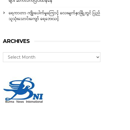
များ ဆက်လက်ပြင်းထန်နေ
ရေကာတာ ကျိုးပေါက်မှုကြောင့် လေးမျက်နှာမြို့တွင် ပြည်
သူသုံးသောင်းကျော် ရေဘေးသင့်
ARCHIVES