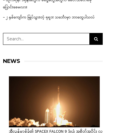
– ယူကရိန်း ဒရုန်းတွေက စစ်ပွဲတွေအတွက် ခေတ်သစ်တစ်ခု
ပြောင်းစေမလား
– ၂ နှစ်ကျော်က မြုပ်သွားတဲ့ ရုရှား သင်္ဘောမှာ ဘာတွေပါသလဲ
NEWS
အီလွန်မာ့စ်ခ်၏ SPACEX FALCON 9 ဒုံးပျံ အစိတ်အပိုင်း လ