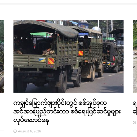
်
ကချင်မြောက်ဖျားပိုင်းတွင် စစ်အုပ်စုက
ရ
အင်အားဖြည့်တင်းကာ စစ်ရေးပြင်ဆင်မှုများ
က
လုပ်ဆောင်နေ
August 6, 2026