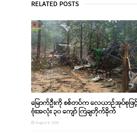
RELATED POSTS
မြောက်ဦးကို စစ်တပ်က လေယာဉ်အုပ်စုဖြင့
ဗုံးအလုံး ၃၀ ကျော် ကြဲချတိုက်ခိုက်
August 6, 2026