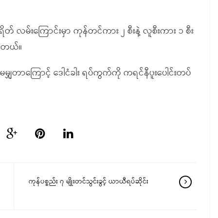
တ် လမ်းကြောင်းမှာ ကုန်တင်ကား ၂ စီးနဲ့ လူစီးကား ၁ စီး
ပါတယ်။
ှတာကြောင့် ဒေါငံခါး ရပ်ကွက်ကို ကရင်နီပူးပေါင်းတပ်
ကုန်ပစ္စည်း ၇ မျိုးတင်သွင်းခွင့် ယာယီရပ်ဆိုင်း