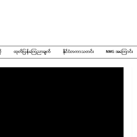
ို
ထုတ်ပြန်ကြေညာချက်
နိုင်ငံတကာသတင်း
NMG အကြောင်း