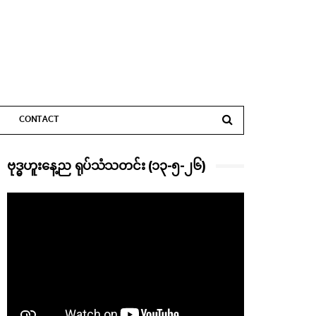
CONTACT
ဗုဒ္ဓဟူးနေ့ည ရုပ်သံသတင်း (၁၃-၅-၂၆)