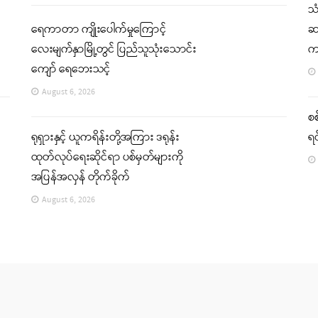
သ
ရေကာတာ ကျိုးပေါက်မှုကြောင့်
ဆက
လေးမျက်နှာမြို့တွင် ပြည်သူသုံးသောင်း
က
ကျော် ရေဘေးသင့်
August 6, 2026
စစ
ရုရှားနှင့် ယူကရိန်းတို့အကြား ဒရုန်း
ရင
ထုတ်လုပ်ရေးဆိုင်ရာ ပစ်မှတ်များကို
အပြန်အလှန် တိုက်ခိုက်
August 6, 2026