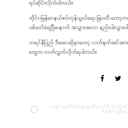
ရပ်ဆိုင်းလိုက်ပါတယ်။
ထိုင်း-မြန်မာနယ်စပ်ကုန်သွယ်ရေး မြဝတီ-ကော့ကရိ
ပစ်ခတ်ခံရပြီးနောက် အသွားအလာ နည်းပါးသွား
ကရင်နီပြည် ဒီးမောဆိုမှာတော့ လက်နက်အင်အားမမျ
တွေက လက်လွှတ်လိုက်ရပါတယ်။
ကချင် ပူးပေါင်းတပ်များနဲ့ စစ်ကောင်စီ တိုက်ပွဲ ခပ်
စိတ်စိတ် ဖြစ်နေ