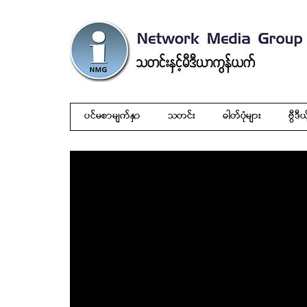
ပင်မစာမျက်နှာ
သတင်း
ဓါတ်ပုံများ
ဗွီဒီယ