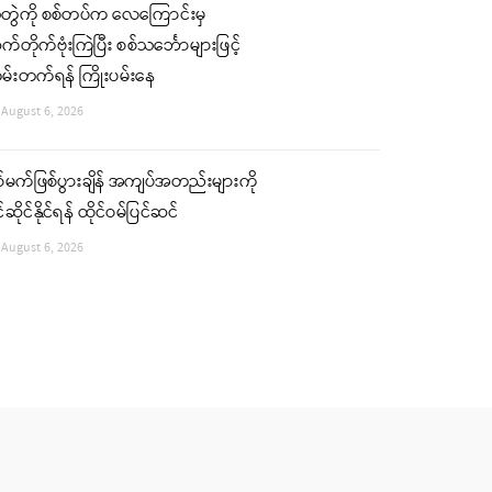
ံတွဲကို စစ်တပ်က လေကြောင်းမှ
်တိုက်ဗုံးကြဲပြီး စစ်သင်္ဘောများဖြင့်
မ်းတက်ရန် ကြိုးပမ်းနေ
August 6, 2026
်မက်ဖြစ်ပွားချိန် အကျပ်အတည်းများကို
်ဆိုင်နိုင်ရန် ထိုင်ဝမ်ပြင်ဆင်
August 6, 2026