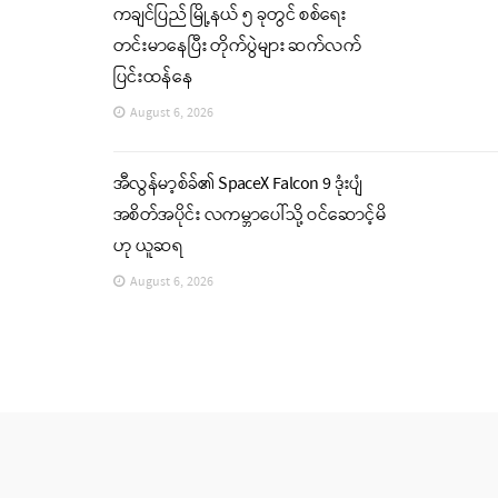
ကချင်ပြည် မြို့နယ် ၅ ခုတွင် စစ်ရေး
တင်းမာနေပြီး တိုက်ပွဲများ ဆက်လက်
ပြင်းထန်နေ
August 6, 2026
အီလွန်မာ့စ်ခ်၏ SpaceX Falcon 9 ဒုံးပျံ
အစိတ်အပိုင်း လကမ္ဘာပေါ်သို့ ဝင်ဆောင့်မိ
ဟု ယူဆရ
August 6, 2026