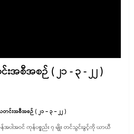
အစီအစဉ် ( ၂၁ - ၃ - ၂၂ )
တင်းအစီအစဉ် ( ၂၁ – ၃ – ၂၂ )
အဝင် ကုန်ပစ္စည်း ၇ မျိုး တင်သွင်းခွင့်ကို ယာယီ