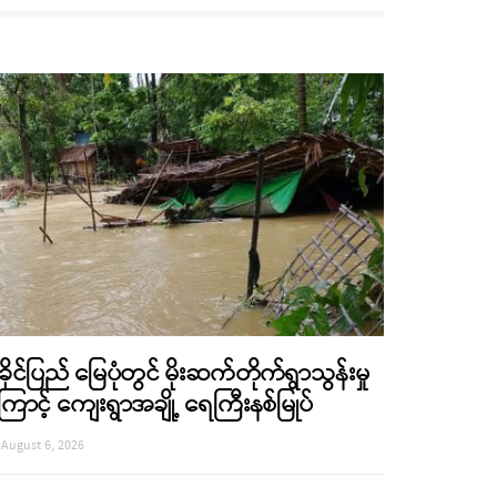
ခိုင်ပြည် မြေပုံတွင် မိုးဆက်တိုက်ရွာသွန်းမှု
ြောင့် ကျေးရွာအချို့ ရေကြီးနစ်မြုပ်
August 6, 2026