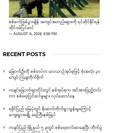
စစ်မက်ဖြစ်ပွားချိန် အကျပ်အတည်းများကို ရင်ဆိုင်နိုင်ရန်
ထိုင်ဝမ်ပြင်ဆင်
—
AUGUST 6, 2026 3:56 PM
RECENT POSTS
မြောက်ဦးကို စစ်တပ်က လေယာဉ်အုပ်စုဖြင့် ဗုံးအလုံး ၃၀
ကျော် ကြဲချတိုက်ခိုက်
ကချင်မြောက်ဖျားပိုင်းတွင် စစ်အုပ်စုက အင်အားဖြည့်တင်း
ကာ စစ်ရေးပြင်ဆင်မှုများ လုပ်ဆောင်နေ
ရခိုင်ပြည် မြေပုံတွင် မိုးဆက်တိုက်ရွာသွန်းမှုကြောင့်
ကျေးရွာအချို့ ရေကြီးနစ်မြုပ်
ကချင်ပြည် မြို့နယ် ၅ ခုတွင် စစ်ရေးတင်းမာနေပြီး တိုက်ပွဲ