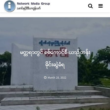
Men
မတ္တရာတွင် စစ်ကောင်စီ ယာဉ်တန်း
မိုင်းဆွဲခံရ
March 28, 2022