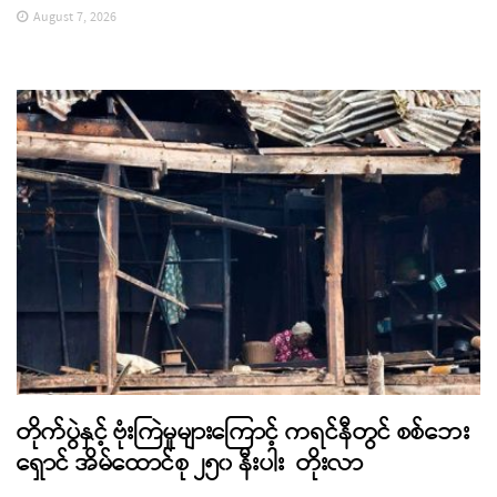
August 7, 2026
တိုက်ပွဲနှင့် ဗုံးကြဲမှုများကြောင့် ကရင်နီတွင် စစ်ဘေး
ရှောင် အိမ်ထောင်စု ၂၅၀ နီးပါး တိုးလာ