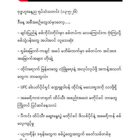
ဗုဒ္ဓဟူးနေ့ည ရုပ်သံသတင်း (၁၃-၅-၂၆)
ဒီနေ့ အစီအစဉ်တွေထဲမှာတော့…..
– ချင်းပြည်နဲ့ စစ်ကိုင်းတိုင်းမှာ စစ်တပ်က လေကြောင်းက ဗုံးကြဲလို့
စစ်သုံ့ပန်းတွေ အပါအဝင် လူသေဆုံး
– ရှမ်းမြောက်-ကချင် အစပ် မဘိမ်းဘက်မှာ စစ်တပ်က အင်အား
အမြောက်အများ တိုးချဲ့
– ထိုင်းရောက် မြန်မာတွေ လုံခြုံရေးနဲ့ အလုပ်လုပ်ဖို့ အကန့်အသတ်
တွေက ဘာတွေလဲ။
– UFC ခါးပတ်ပိုင်ရှင် ဂျော့ရှူဝါဗန် ထိုင်းနဲ့ မလေးရှားကို လာဖို့ရှိ
– အမေရိကား-တရုတ် ထိပ်သီး အစည်းအဝေး မတိုင်ခင် ဘာတွေ
ကြိုတင် ပြင်ဆင်နေသလဲ
– ပီကင်း ထိပ်သီး ဆွေးနွေးပွဲ မတိုင်ခင် ဖိလစ်ပိုင်နဲ့ အမေရိကန် စစ်
လေ့ကျင့်မှု
– ယူကရိန်း ဒရုန်းတွေက စစ်ပွဲတွေအတွက် ခေတ်သစ်တစ်ခု