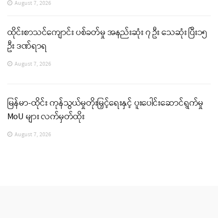
August 7, 2026
ထိုင်းစာသင်ကျောင်း ပစ်ခတ်မှု အနည်းဆုံး ၇ ဦး သေဆုံး ပြီး၁၅
ဦး ဒဏ်ရာရ
August 7, 2026
မြန်မာ-ထိုင်း ကုန်သွယ်မှုတိုးမြှင့်ရေးနှင့် ပူးပေါင်းဆောင်ရွက်မှု
MoU များ လက်မှတ်ထိုး
August 7, 2026