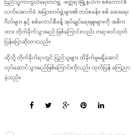
ပြည်သူ့ကာကွယ်ရေးတပ်ဖွဲ့ -မတ္တရာမြို့နယ်က စစ်ကောင်စီ
လက်အောက်ခံ အခြားတပ်ဖွဲ့များ၏ တပ်စခန်း၊ စစ် ဆေးရေး
ဂိတ်များ နှင့် စစ်ကောင်စီခန့် အုပ်ချုပ်ရေးမှူးများကို အဓိက
ထား တိုက်ခိုက်သွားမည် ဖြစ်ကြောင်းလည်း တရားဝင်ထုတ်
ပြန်ပြောဆိုထားသည်။
ထိုသို့ တိုက်ခိုက်ရာတွင် ပြည်သူများ ထိခိုက်မူမရှိအောင်
လုပ်ဆောင်သွားမည်ဖြစ်ကြောင်းကိုလည်း ထုတ်ပြန် ကြေညာ
ခဲ့သည်။
ဧရာဝတီတိုင်းတွင် လူငယ်တစ်ဦး ပစ်သတ်ခံရ