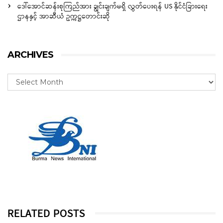
ဒေါ်အောင်ဆန်းစုကြည်အား ချွင်းချက်မရှိ လွှတ်ပေးရန် US နိုင်ငံခြားရေး
ဌာနနှင့် အာဆီယံ ဥက္ကဋ္ဌတောင်းဆို
ARCHIVES
RELATED POSTS