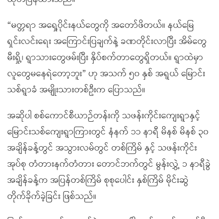
“မတ္တရာ အရှေ့ပိုင်းနယ်တွေကို အတော်ဖိတယ်။ နယ်မြေ
ရှင်းလင်းရေး အကြောင်းပြချက်နဲ့ ခဏတိုင်းလာပြီး အိမ်တွေ
မီးရှို့၊ ရွာသားတွေဖမ်းပြီး နှိပ်စက်တာတွေရှိတယ်။ ရွာထဲမှာ
လူတွေမနေရဲတော့ဘူး” ဟု အသက် ၅၀ နှစ် အရွယ် မြောင်း
သစ်ရွာခံ အမျိုးသားတစ်ဦးက ပြောသည်။
အဆိုပါ စစ်ကောင်စီယာဉ်တန်းကို သဖန်းကိုင်းကျေးရွာနှင့်
မြောင်းသစ်ကျေးရွာကြားတွင် နံနက် ၁၁ နာရီ မိနစ် မိနစ် ၃၀
အချိန်ခန့်တွင် အသွားလမ်တွင် တစ်ကြိမ် နှင့် သဖန်းကိုင်း
အုပ်စု တံတားနက်တံတား တောင်ဘက်တွင် မွန်းလွှဲ့ ၁ နာရီခွဲ
အချိန်ခန့်က အပြန်တစ်ကြိမ် စုစုပေါင်း နှစ်ကြိမ် မိုင်းဆွဲ
တိုက်ခိုက်ခဲ့ခြင်း ဖြစ်သည်။