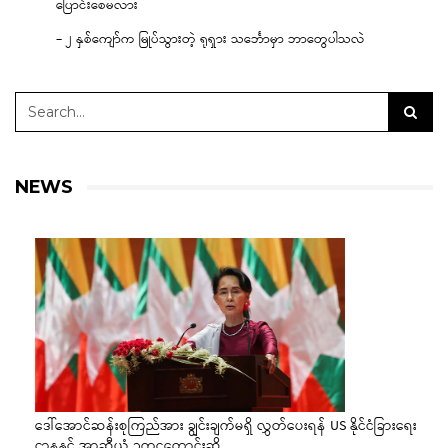
ပြောင်းစေမလား
– ၂ နှစ်ကျော်က မြုပ်သွားတဲ့ ရုရှား သင်္ဘောမှာ ဘာတွေပါသလဲ
NEWS
ဒေါ်အောင်ဆန်းစုကြည်အား ချွင်းချက်မရှိ လွှတ်ပေးရန် US နိုင်ငံခြားရေး
ဌာနနှင့် အာဆီယံ ဥက္ကဋ္ဌတောင်းဆို