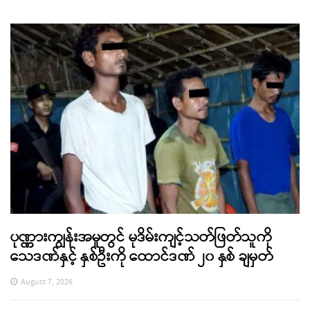
ပုဏ္ဏားကျွန်းအမှုတွင် မုဒိမ်းကျင့်သတ်ဖြတ်သူကို
သေဒဏ်နှင့် နှစ်ဦးကို ထောင်ဒဏ် ၂၀ နှစ် ချမှတ်
August 7, 2026