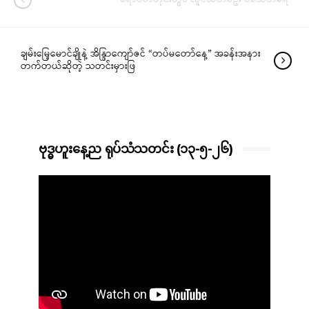
ချမ်းမြေ့မောင်ချိုနဲ့ အိန္ဒြာကျော်ဇင် “တပ်မတော်နေ့” အခန်းအနား
တက်တယ်ဆိုတဲ့ သတင်းမှားဖြ
ဗုဒ္ဓဟူးနေ့ည ရုပ်သံသတင်း (၁၃-၅-၂၆)