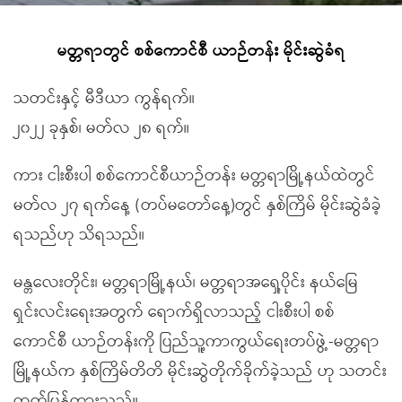
မတ္တရာတွင် စစ်ကောင်စီ ယာဉ်တန်း မိုင်းဆွဲခံရ
သတင်းနှင့် မီဒီယာ ကွန်ရက်။
၂၀၂၂ ခုနှစ်၊ မတ်လ ၂၈ ရက်။
ကား ငါးစီးပါ စစ်ကောင်စီယာဉ်တန်း မတ္တရာမြို့နယ်ထဲတွင်
မတ်လ ၂၇ ရက်နေ့ (တပ်မတော်နေ့)တွင် နှစ်ကြိမ် မိုင်းဆွဲခံခဲ့
ရသည်ဟု သိရသည်။
မန္တလေးတိုင်း၊ မတ္တရာမြို့နယ်၊ မတ္တရာအရှေ့ပိုင်း နယ်မြေ
ရှင်းလင်းရေးအတွက် ရောက်ရှိလာသည့် ငါးစီးပါ စစ်
ကောင်စီ ယာဉ်တန်းကို ပြည်သူ့ကာကွယ်ရေးတပ်ဖွဲ့-မတ္တရာ
မြို့နယ်က နှစ်ကြိမ်တိတိ မိုင်းဆွဲတိုက်ခိုက်ခဲ့သည် ဟု သတင်း
ထုတ်ပြန်ထားသည်။