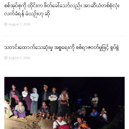
စစ်အုပ်စုကို ထိုင်းက ဖိတ်ခေါ်သော်လည်း အာဆီယံတစ်စုံလုံး
လက်ခံရန် ခဲယဉ်းဟု ဆို
August 7, 2026
သတင်းထောက်သေဆုံးမှု အစ္စရေးကို စစ်ရာဇဝတ်မှုဖြင့် စွပ်စွဲ
August 7, 2026