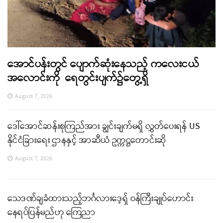
အောင်ပန်းတွင် ပျောက်ဆုံးနေသည့် ကလေးငယ်
အလောင်းကို ရေတွင်းပျက်၌တွေ့ရှိ
August 7, 2026
ဒေါ်အောင်ဆန်းစုကြည်အား ချွင်းချက်မရှိ လွှတ်ပေးရန် US
နိုင်ငံခြားရေး ဌာနနှင့် အာဆီယံ ဥက္ကဋ္ဌတောင်းဆို
August 7, 2026
သေဒဏ်ချခံထားသည့်ဘင်္ဂလားဒေ့ရှ် ဝန်ကြီးချုပ်ဟောင်း
နေရပ်ပြန်မည်ဟု ကြေညာ