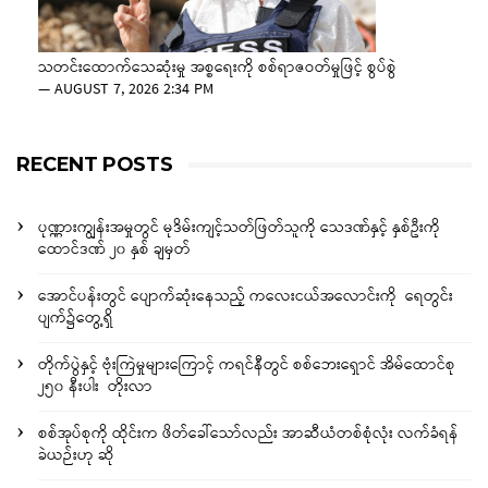
သတင်းထောက်သေဆုံးမှု အစ္စရေးကို စစ်ရာဇဝတ်မှုဖြင့် စွပ်စွဲ
—
AUGUST 7, 2026 2:34 PM
RECENT POSTS
ပုဏ္ဏားကျွန်းအမှုတွင် မုဒိမ်းကျင့်သတ်ဖြတ်သူကို သေဒဏ်နှင့် နှစ်ဦးကို
ထောင်ဒဏ် ၂၀ နှစ် ချမှတ်
အောင်ပန်းတွင် ပျောက်ဆုံးနေသည့် ကလေးငယ်အလောင်းကို ရေတွင်း
ပျက်၌တွေ့ရှိ
တိုက်ပွဲနှင့် ဗုံးကြဲမှုများကြောင့် ကရင်နီတွင် စစ်ဘေးရှောင် အိမ်ထောင်စု
၂၅၀ နီးပါး တိုးလာ
စစ်အုပ်စုကို ထိုင်းက ဖိတ်ခေါ်သော်လည်း အာဆီယံတစ်စုံလုံး လက်ခံရန်
ခဲယဉ်းဟု ဆို