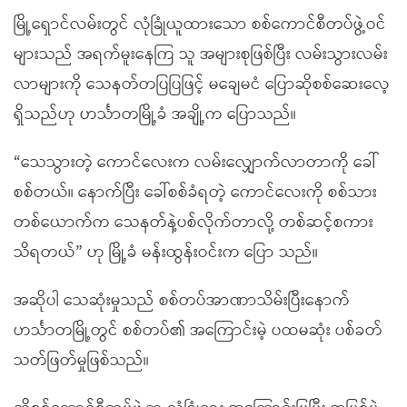
မြို့ရှောင်လမ်းတွင် လုံခြုံယူထားသော စစ်ကောင်စီတပ်ဖွဲ့ဝင်
များသည် အရက်မူးနေကြ သူ အများစုဖြစ်ပြီး လမ်းသွားလမ်း
လာများကို သေနတ်တပြပြဖြင့် မချေမငံ ပြောဆိုစစ်ဆေးလေ့
ရှိသည်ဟု ဟင်္သာတမြို့ခံ အချို့က ပြောသည်။
“သေသွားတဲ့ ကောင်လေးက လမ်းလျှောက်လာတာကို ခေါ်
စစ်တယ်။ နောက်ပြီး ခေါ်စစ်ခံရတဲ့ ကောင်လေးကို စစ်သား
တစ်ယောက်က သေနတ်နဲ့ပစ်လိုက်တာလို့ တစ်ဆင့်စကား
သိရတယ်” ဟု မြို့ခံ မန်းထွန်းဝင်းက ပြော သည်။
အဆိုပါ သေဆုံးမှုသည် စစ်တပ်အာဏာသိမ်းပြီးနောက်
ဟင်္သာတမြို့တွင် စစ်တပ်၏ အကြောင်းမဲ့ ပထမဆုံး ပစ်ခတ်
သတ်ဖြတ်မှုဖြစ်သည်။