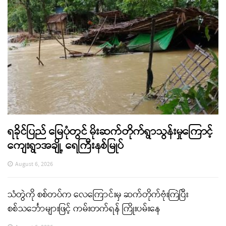
ရခိုင်ပြည် မြေပုံတွင် မိုးဆက်တိုက်ရွာသွန်းမှုကြောင့်
ကျေးရွာအချို့ ရေကြီးနစ်မြုပ်
August 6, 2026
သံတွဲကို စစ်တပ်က လေကြောင်းမှ ဆက်တိုက်ဗုံးကြဲပြီး
စစ်သင်္ဘောများဖြင့် ကမ်းတက်ရန် ကြိုးပမ်းနေ