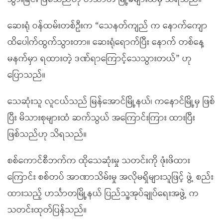
ဆေးရုံ ဝန်ထမ်းတစ်ဦးက “သေနတ်ကျည် က နောက်ကျော
ထိပေါက်ထွက်သွားတာ။ ဆေးရုံရောက်ပြီး နောက် တစ်နေ့
မနက်မှာ ရထားတဲ့ ဒဏ်ရာကြောင့်သေသွားတယ်” ဟု
ပြောသည်။
သေဆုံးသူ လူငယ်သည် မြန်အောင်မြို့နယ်၊ ကနောင်မြို့မှ ဖြစ်
ပြီး မိသားစုများထံ ဆက်သွယ် အကြောင်းကြား ထားပြီး
ဖြစ်သည်ဟု သိရသည်။
စစ်ကောင်စီဘက်က ထိုသေဆုံးမှု သတင်းကို ဖုံးဖိထား
ကြောင်း စစ်တပ် အာဏာသိမ်းမှု အလိုမရှိများသူဖြင့် ဖွဲ့ စည်း
ထားသည့် ဟင်္သာတမြို့နယ် ပြည်သူ့အုပ်ချုပ်ရေးအဖွဲ့ က
သတင်းထုတ်ပြန်သည်။