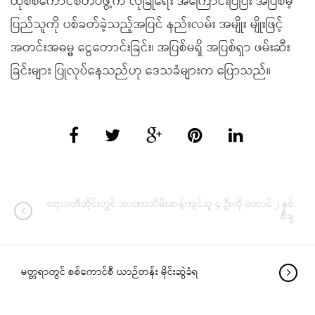
ထိုစစ်ကောင်စီတပ်ဖွဲ့က လုံခြုံရေး အကြောင်းပြပြီး အပြစ်မဲ့
ပြည်သူကို ပစ်ခတ်ခဲ့သည့်အပြင် နည်းလမ်း အမျိုး မျိုးဖြင့်
အတင်းအဓမ္မ ငွေတောင်းခြင်း၊ အပြစ်မရှိ အပြစ်ရှာ ဖမ်းဆီး
ခြင်းများ ပြုလုပ်နေသည်ဟု ဒေသခံများက ပြောသည်။
ဧရာဝတီတိုင်းတွင် အာဏာသိမ်းဆန့်ကျင်သူ ၄ ဦးကို ထောင် ၂ နှစ်
စီချ
မတ္တရာတွင် စစ်ကောင်စီ ယာဉ်တန်း မိုင်းဆွဲခံရ