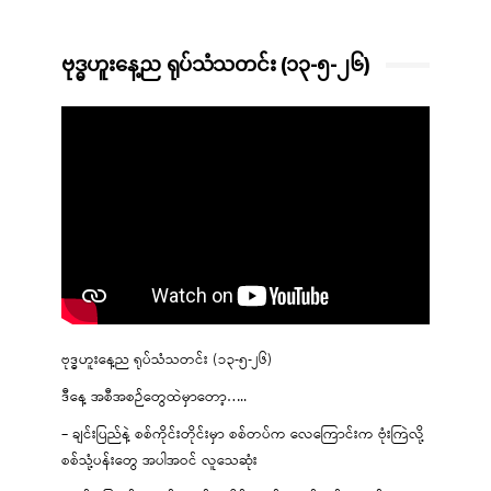
ဗုဒ္ဓဟူးနေ့ည ရုပ်သံသတင်း (၁၃-၅-၂၆)
ဗုဒ္ဓဟူးနေ့ည ရုပ်သံသတင်း (၁၃-၅-၂၆)
ဒီနေ့ အစီအစဉ်တွေထဲမှာတော့…..
– ချင်းပြည်နဲ့ စစ်ကိုင်းတိုင်းမှာ စစ်တပ်က လေကြောင်းက ဗုံးကြဲလို့
စစ်သုံ့ပန်းတွေ အပါအဝင် လူသေဆုံး