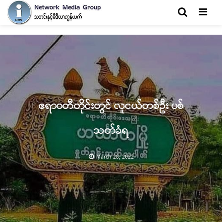
Men
ဧရာဝတီတိုင်းတွင် လူငယ်တစ်ဦး ပစ်
သတ်ခံရ
March 28, 2022