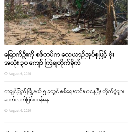
မြောက်ဦးကို စစ်တပ်က လေယာဉ်အုပ်စုဖြင့် ဗုံး
အလုံး ၃၀ ကျော် ကြဲချတိုက်ခိုက်
August 6, 2026
ကချင်ပြည် မြို့နယ် ၅ ခုတွင် စစ်ရေးတင်းမာနေပြီး တိုက်ပွဲများ
ဆက်လက်ပြင်းထန်နေ
August 6, 2026