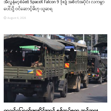
အီလွန်မာ့စ်ခ်၏ SpaceX Falcon 9 ဒုံးပျံ အစိတ်အပိုင်း လကမ္ဘာ
ပေါ်သို့ ဝင်ဆောင့်မိဟု ယူဆရ
August 6, 2026
ကချင်မြောက်ဖျားပိုင်းတွင် စစ်အုပ်စုက အင်အား