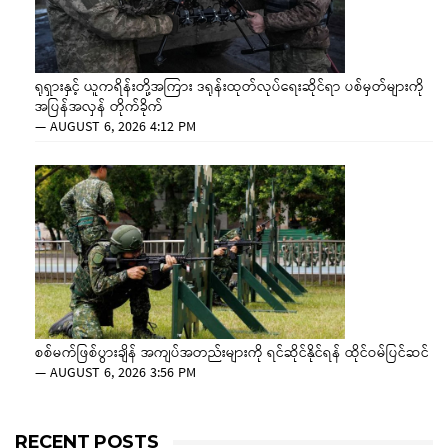
ရုရှားနှင့် ယူကရိန်းတို့အကြား ဒရုန်းထုတ်လုပ်ရေးဆိုင်ရာ ပစ်မှတ်များကို
အပြန်အလှန် တိုက်ခိုက်
—
AUGUST 6, 2026 4:12 PM
စစ်မက်ဖြစ်ပွားချိန် အကျပ်အတည်းများကို ရင်ဆိုင်နိုင်ရန် ထိုင်ဝမ်ပြင်ဆင်
—
AUGUST 6, 2026 3:56 PM
RECENT POSTS