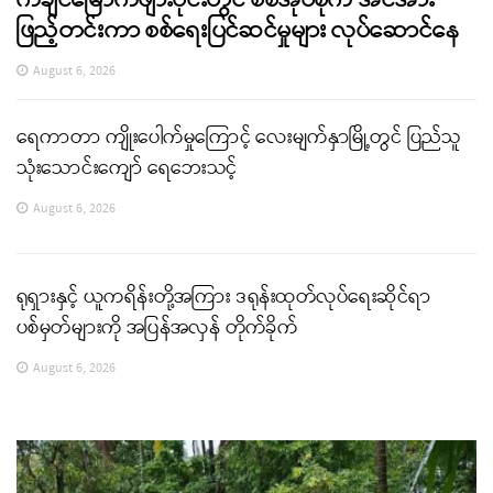
ဖြည့်တင်းကာ စစ်ရေးပြင်ဆင်မှုများ လုပ်ဆောင်နေ
August 6, 2026
ရေကာတာ ကျိုးပေါက်မှုကြောင့် လေးမျက်နှာမြို့တွင် ပြည်သူ
သုံးသောင်းကျော် ရေဘေးသင့်
August 6, 2026
ရုရှားနှင့် ယူကရိန်းတို့အကြား ဒရုန်းထုတ်လုပ်ရေးဆိုင်ရာ
ပစ်မှတ်များကို အပြန်အလှန် တိုက်ခိုက်
August 6, 2026