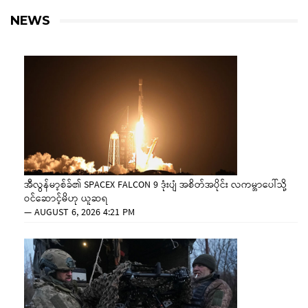
NEWS
အီလွန်မာ့စ်ခ်၏ SPACEX FALCON 9 ဒုံးပျံ အစိတ်အပိုင်း လကမ္ဘာပေါ်သို့
ဝင်ဆောင့်မိဟု ယူဆရ
—
AUGUST 6, 2026 4:21 PM