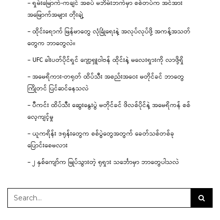
– ရှမ်းမြောက်-ကချင် အစပ် မဘိမ်းဘက်မှာ စစ်တပ်က အင်အား
အမြောက်အများ တိုးချဲ့
– ထိုင်းရောက် မြန်မာတွေ လုံခြုံရေးနဲ့ အလုပ်လုပ်ဖို့ အကန့်အသတ်
တွေက ဘာတွေလဲ။
– UFC ခါးပတ်ပိုင်ရှင် ဂျော့ရှူဝါဗန် ထိုင်းနဲ့ မလေးရှားကို လာဖို့ရှိ
– အမေရိကား-တရုတ် ထိပ်သီး အစည်းအဝေး မတိုင်ခင် ဘာတွေ
ကြိုတင် ပြင်ဆင်နေသလဲ
– ပီကင်း ထိပ်သီး ဆွေးနွေးပွဲ မတိုင်ခင် ဖိလစ်ပိုင်နဲ့ အမေရိကန် စစ်
လေ့ကျင့်မှု
– ယူကရိန်း ဒရုန်းတွေက စစ်ပွဲတွေအတွက် ခေတ်သစ်တစ်ခု
ပြောင်းစေမလား
– ၂ နှစ်ကျော်က မြုပ်သွားတဲ့ ရုရှား သင်္ဘောမှာ ဘာတွေပါသလဲ