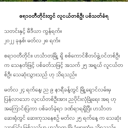
ဧရာဝတီတိုင်းတွင် လူငယ်တစ်ဦး ပစ်သတ်ခံရ
သတင်းနှင့် မီဒီယာ ကွန်ရက်။
၂၀၂၂ ခုနှစ်၊ မတ်လ ၂၈ ရက်။
ဧရာဝတီတိုင်း၊ ဟင်္သာတမြို့ ရှိ စစ်ကောင်စီတပ်ဖွဲ့ဝင်တစ်ဦး
က သေနတ်ဖြင့် ပစ်ခတ်သဖြင့် အသက် ၂၅ အရွယ် လူငယ်တ
စ်ဦး သေဆုံးသွားသည် ဟု သိရသည်။
မတ်လ ၂၄ ရက်နေ့၊ ည ၉ နာရီခန့်တွင် မြို့ရှောင်လမ်းမှ
ပြန်လာသော လူငယ်တစ်ဦးအား ညပိုင်းလုံခြုံရေး အရ ဟု
အကြောင်းပြကာ ပစ်ခတ်ခဲ့ရာ ဒဏ်ရာရရှိပြီး ဟင်္သာတ
ဆေးရုံတွင် ဆေးကုသနေစဥ် မတ်လ ၂၅ ရက်နေ့ က သေဆုံး
သွားခြင်း ဖြစ်သည်ဟု ဟင်္သာတ မြို့ခံများထံမှ သိရသည်။