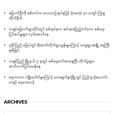
မြောက်ဦးကို စစ်တပ်က လေယာဉ်အုပ်စုဖြင့် ဗုံးအလုံး ၃၀ ကျော် ကြဲချ
တိုက်ခိုက်
ကချင်မြောက်ဖျားပိုင်းတွင် စစ်အုပ်စုက အင်အားဖြည့်တင်းကာ စစ်ရေး
ပြင်ဆင်မှုများ လုပ်ဆောင်နေ
ရခိုင်ပြည် မြေပုံတွင် မိုးဆက်တိုက်ရွာသွန်းမှုကြောင့် ကျေးရွာအချို့ ရေကြီး
နစ်မြုပ်
ကချင်ပြည် မြို့နယ် ၅ ခုတွင် စစ်ရေးတင်းမာနေပြီး တိုက်ပွဲများ
ဆက်လက်ပြင်းထန်နေ
ရေကာတာ ကျိုးပေါက်မှုကြောင့် လေးမျက်နှာမြို့တွင် ပြည်သူသုံးသောင်း
ကျော် ရေဘေးသင့်
ARCHIVES