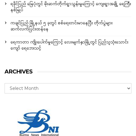
ရခိုင်ပြည် မြေပုံတွင် မိုးဆက်တိုက်ရွာသွန်းမှုကြောင့် ကျေးရွာအချို့ ရေကြီး
နစ်မြုပ်
ကချင်ပြည် မြို့နယ် ၅ ခုတွင် စစ်ရေးတင်းမာနေပြီး တိုက်ပွဲများ
ဆက်လက်ပြင်းထန်နေ
ရေကာတာ ကျိုးပေါက်မှုကြောင့် လေးမျက်နှာမြို့တွင် ပြည်သူသုံးသောင်း
ကျော် ရေဘေးသင့်
ARCHIVES