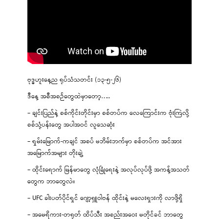
ဗုဒ္ဓဟူးနေ့ည ရုပ်သံသတင်း (၁၃-၅-၂၆)
ဒီနေ့ အစီအစဉ်တွေထဲမှာတော့…..
– ချင်းပြည်နဲ့ စစ်ကိုင်းတိုင်းမှာ စစ်တပ်က လေကြောင်းက ဗုံးကြဲလို့
စစ်သုံ့ပန်းတွေ အပါအဝင် လူသေဆုံး
– ရှမ်းမြောက်-ကချင် အစပ် မဘိမ်းဘက်မှာ စစ်တပ်က အင်အား
အမြောက်အများ တိုးချဲ့
– ထိုင်းရောက် မြန်မာတွေ လုံခြုံရေးနဲ့ အလုပ်လုပ်ဖို့ အကန့်အသတ်
တွေက ဘာတွေလဲ။
– UFC ခါးပတ်ပိုင်ရှင် ဂျော့ရှူဝါဗန် ထိုင်းနဲ့ မလေးရှားကို လာဖို့ရှိ
– အမေရိကား-တရုတ် ထိပ်သီး အစည်းအဝေး မတိုင်ခင် ဘာတွေ