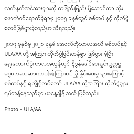
လက်နက်အင်အားများကို တဖြည်းဖြည်း ပို့ဆောင်ကာ ထိုး
ဖောက်ဝင်ရောက်ခဲ့ရာမှ ၂၀၁၅ ခုနှစ်တွင် စစ်တပ် နှင့် တိုက်ပွဲ
စတင်ဖြစ်ပွားခဲ့သည်ဟု သိရသည်။
၂၀၁၇ ခုနှစ်မှ ၂၀၂၀ ခုနှစ် အောက်တိုဘာလအထိ စစ်တပ်နှင့်
ULA/AA တို့ အကြား တိုက်ပွဲပြင်းထန်စွာ ဖြစ်ပွား ခဲ့ပြီး
ရွေးကောက်ပွဲကာလအလွန်တွင် နိပွန်ဖေါင်ဒေးရှင်း ဥက္ကဌ
မစ္စတာဆာဆာကာဝါ၏ ကြားဝင်ညှိ နှိုင်းပေးမှု များကြောင့်
စစ်တပ်နှင့် ရက္ခိုင့်တပ်တော် ULA/AA တို့အကြား တိုက်ပွဲများ
ရပ်တန့်နေသည်မှာ ယနေ့ချိန် အထိ ဖြစ်သည်။
Photo – ULA/AA