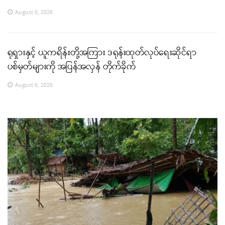
August 6, 2026
ရုရှားနှင့် ယူကရိန်းတို့အကြား ဒရုန်းထုတ်လုပ်ရေးဆိုင်ရာ
ပစ်မှတ်များကို အပြန်အလှန် တိုက်ခိုက်
August 6, 2026