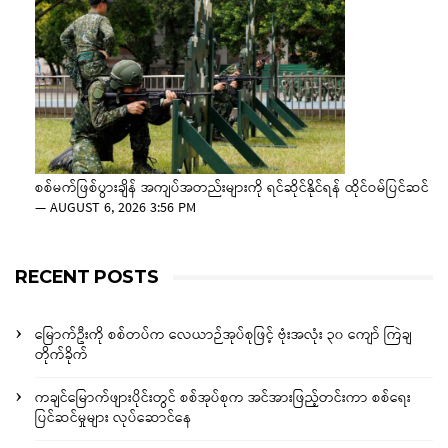
စစ်မက်ဖြစ်ပွားချိန် အကျပ်အတည်းများကို ရင်ဆိုင်နိုင်ရန် ထိုင်ဝမ်ပြင်ဆင်
—
AUGUST 6, 2026 3:56 PM
RECENT POSTS
မြောက်ဦးကို စစ်တပ်က လေယာဉ်အုပ်စုဖြင့် ဗုံးအလုံး ၃၀ ကျော် ကြဲချ
တိုက်ခိုက်
ကချင်မြောက်ဖျားပိုင်းတွင် စစ်အုပ်စုက အင်အားဖြည့်တင်းကာ စစ်ရေး
ပြင်ဆင်မှုများ လုပ်ဆောင်နေ