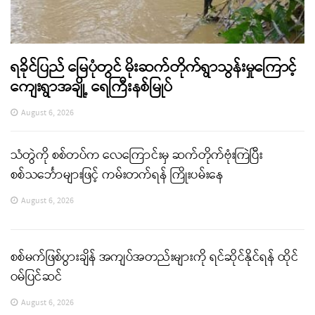
ရခိုင်ပြည် မြေပုံတွင် မိုးဆက်တိုက်ရွာသွန်းမှုကြောင့်
ကျေးရွာအချို့ ရေကြီးနစ်မြုပ်
August 6, 2026
သံတွဲကို စစ်တပ်က လေကြောင်းမှ ဆက်တိုက်ဗုံးကြဲပြီး
စစ်သင်္ဘောများဖြင့် ကမ်းတက်ရန် ကြိုးပမ်းနေ
August 6, 2026
စစ်မက်ဖြစ်ပွားချိန် အကျပ်အတည်းများကို ရင်ဆိုင်နိုင်ရန် ထိုင်
ဝမ်ပြင်ဆင်
August 6, 2026