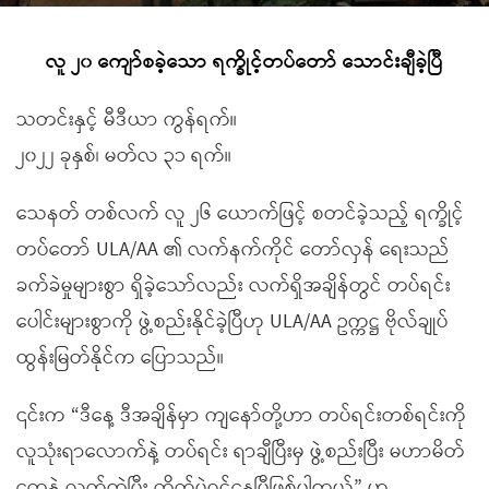
လူ ၂၀ ကျော်စခဲ့သော ရက္ခိုင့်တပ်တော် သောင်းချီခဲ့ပြီ
သတင်းနှင့် မီဒီယာ ကွန်ရက်။
၂၀၂၂ ခုနှစ်၊ မတ်လ ၃၁ ရက်။
သေနတ် တစ်လက် လူ ၂၆ ယောက်ဖြင့် စတင်ခဲ့သည့် ရက္ခိုင့်
တပ်တော် ULA/AA ၏ လက်နက်ကိုင် တော်လှန် ရေးသည်
ခက်ခဲမှုများစွာ ရှိခဲ့သော်လည်း လက်ရှိအချိန်တွင် တပ်ရင်း
ပေါင်းများစွာကို ဖွဲ့စည်းနိုင်ခဲ့ပြီဟု ULA/AA ဥက္ကဋ္ဌ ဗိုလ်ချုပ်
ထွန်းမြတ်နိုင်က ပြောသည်။
၎င်းက “ဒီနေ့ ဒီအချိန်မှာ ကျနော်တို့ဟာ တပ်ရင်းတစ်ရင်းကို
လူသုံးရာလောက်နဲ့ တပ်ရင်း ရာချီပြီးမှ ဖွဲ့စည်းပြီး မဟာမိတ်
တွေနဲ့ လက်တွဲပြီး တိုက်ပွဲဝင်နေပြီဖြစ်ပါတယ်” ဟု