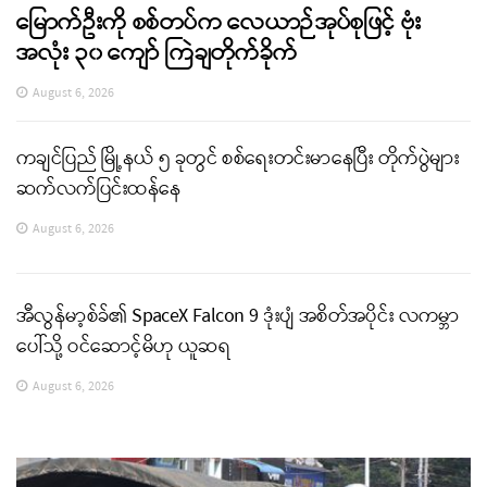
မြောက်ဦးကို စစ်တပ်က လေယာဉ်အုပ်စုဖြင့် ဗုံး
အလုံး ၃၀ ကျော် ကြဲချတိုက်ခိုက်
August 6, 2026
ကချင်ပြည် မြို့နယ် ၅ ခုတွင် စစ်ရေးတင်းမာနေပြီး တိုက်ပွဲများ
ဆက်လက်ပြင်းထန်နေ
August 6, 2026
အီလွန်မာ့စ်ခ်၏ SpaceX Falcon 9 ဒုံးပျံ အစိတ်အပိုင်း လကမ္ဘာ
ပေါ်သို့ ဝင်ဆောင့်မိဟု ယူဆရ
August 6, 2026