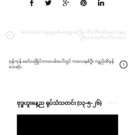
NCA-S EAO အဖွဲ့များ၏ စတုတ္ထအကြိမ် ထိပ်သီးခေါင်းဆောင်များ
ညီလာခံ (ဒုတိယပိုင်း) စတင်
ရန်ကုန်-မော်လမြိုင်ကားလမ်းပေါ်တွင် ကလေးနှစ်ဦး ကျည်ထိမှန်
သေဆုံး
ဗုဒ္ဓဟူးနေ့ည ရုပ်သံသတင်း (၁၃-၅-၂၆)