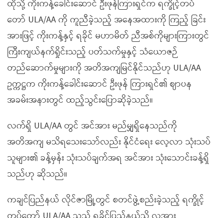
ထိုသို့ ကိုးကန့်ခေါင်းဆောင် ဦးဖုန်ကြားရှင်က ရက္ခိုင့်တပ်
တော် ULA/AA ကို ကူညီခဲ့သည့် အနေအထားကို ကြည့် ခြင်း
အားဖြင့် ကိုးကန့်နှင့် ရခိုင် မဟာမိတ် ညီအစ်ကိုများကြားတွင်
ကြီးကျယ်နက်ရှိုင်းသည့် ပတ်သက်မှုနှင့် သံယောဇဉ်
တည်ဆောက်မှုများကို အတိအကျမြင်နိုင်သည်ဟု ULA/AA
ဥက္ကဋ္ဌက ကိုးကန့်ခေါင်းဆောင် ဦးဖုန် ကြားရှင်၏ ဈာပန
အခမ်းအနားတွင် ထည့်သွင်းပြောဆိုခဲ့သည်။
လက်ရှိ ULA/AA တွင် အင်အား မည်မျှရှိနေသည်ကို
အတိအကျ မသိရသေးသော်လည်း နိုင်ငံရေး လေ့လာ သုံးသပ်
သူများ၏ ခန့်မှန်း သုံးသပ်ချက်အရ အင်အား သုံးသောင်းခန့်ရှိ
သည်ဟု ဆိုသည်။
ကချင်ပြည်နယ် လိုင်ဇာမြို့တွင် စတင်ဖွဲ့စည်းခဲ့သည့် ရက္ခိုင့်
တပ်တော် ULA/AA သည် ရခိုင်ပြည်နယ်သို့ လူအား