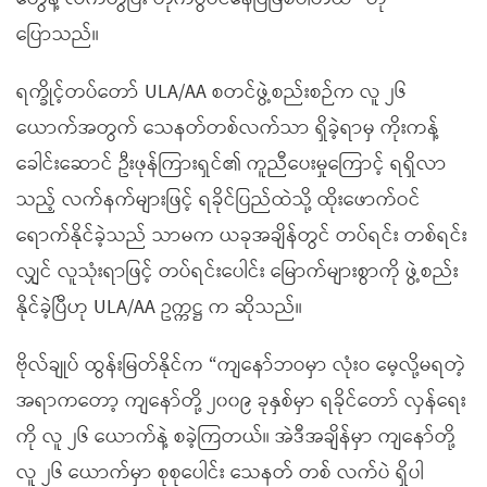
ပြောသည်။
ရက္ခိုင့်တပ်တော် ULA/AA စတင်ဖွဲ့စည်းစဉ်က လူ ၂၆
ယောက်အတွက် သေနတ်တစ်လက်သာ ရှိခဲ့ရာမှ ကိုးကန့်
ခေါင်းဆောင် ဦးဖုန်ကြားရှင်၏ ကူညီပေးမှုကြောင့် ရရှိလာ
သည့် လက်နက်များဖြင့် ရခိုင်ပြည်ထဲသို့ ထိုးဖောက်ဝင်
ရောက်နိုင်ခဲ့သည် သာမက ယခုအချိန်တွင် တပ်ရင်း တစ်ရင်း
လျှင် လူသုံးရာဖြင့် တပ်ရင်းပေါင်း မြောက်များစွာကို ဖွဲ့စည်း
နိုင်ခဲ့ပြီဟု ULA/AA ဥက္ကဋ္ဌ က ဆိုသည်။
ဗိုလ်ချုပ် ထွန်းမြတ်နိုင်က “ကျနော်ဘဝမှာ လုံးဝ မေ့လို့မရတဲ့
အရာကတော့ ကျနော်တို့ ၂၀၀၉ ခုနှစ်မှာ ရခိုင်တော် လှန်ရေး
ကို လူ ၂၆ ယောက်နဲ့ စခဲ့ကြတယ်။ အဲဒီအချိန်မှာ ကျနော်တို့
လူ ၂၆ ယောက်မှာ စုစုပေါင်း သေနတ် တစ် လက်ပဲ ရှိပါ