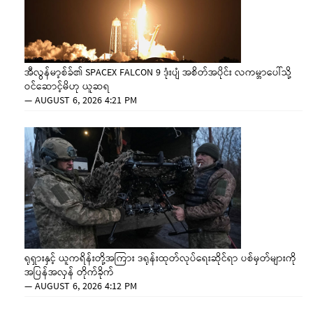
အီလွန်မာ့စ်ခ်၏ SPACEX FALCON 9 ဒုံးပျံ အစိတ်အပိုင်း လကမ္ဘာပေါ်သို့
ဝင်ဆောင့်မိဟု ယူဆရ
—
AUGUST 6, 2026 4:21 PM
ရုရှားနှင့် ယူကရိန်းတို့အကြား ဒရုန်းထုတ်လုပ်ရေးဆိုင်ရာ ပစ်မှတ်များကို
အပြန်အလှန် တိုက်ခိုက်
—
AUGUST 6, 2026 4:12 PM