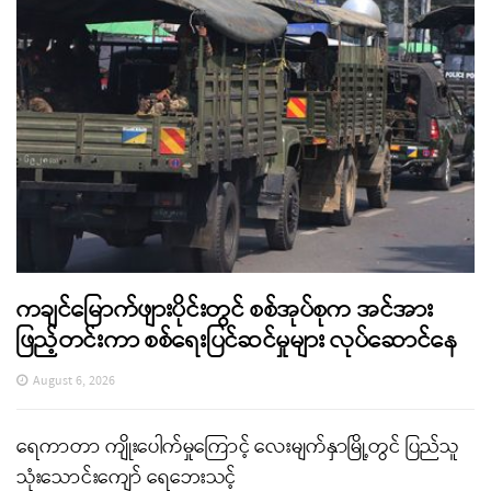
ကချင်မြောက်ဖျားပိုင်းတွင် စစ်အုပ်စုက အင်အား
ဖြည့်တင်းကာ စစ်ရေးပြင်ဆင်မှုများ လုပ်ဆောင်နေ
August 6, 2026
ရေကာတာ ကျိုးပေါက်မှုကြောင့် လေးမျက်နှာမြို့တွင် ပြည်သူ
သုံးသောင်းကျော် ရေဘေးသင့်