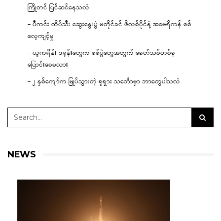
ကြိုတင် ပြင်ဆင်နေသလဲ
– ပီကင်း ထိပ်သီး ဆွေးနွေးပွဲ မတိုင်ခင် ဖိလစ်ပိုင်နဲ့ အမေရိကန် စစ်
လေ့ကျင့်မှု
– ယူကရိန်း ဒရုန်းတွေက စစ်ပွဲတွေအတွက် ခေတ်သစ်တစ်ခု
ပြောင်းစေမလား
– ၂ နှစ်ကျော်က မြုပ်သွားတဲ့ ရုရှား သင်္ဘောမှာ ဘာတွေပါသလဲ
NEWS