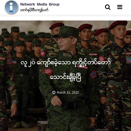
Men
လူ ၂၀ ကျော်စခဲ့သော ရက္ခိုင့်တပ်တော်
သောင်းချီခဲ့ပြီ
March 31, 2022