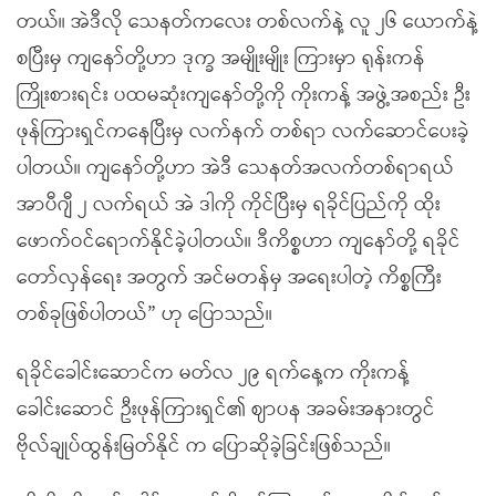
တယ်။ အဲဒီလို သေနတ်ကလေး တစ်လက်နဲ့ လူ ၂၆ ယောက်နဲ့
စပြီးမှ ကျနော်တို့ဟာ ဒုက္ခ အမျိုးမျိုး ကြားမှာ ရုန်းကန်
ကြိုးစားရင်း ပထမဆုံးကျနော်တို့ကို ကိုးကန့် အဖွဲ့အစည်း ဦး
ဖုန်ကြားရှင်ကနေပြီးမှ လက်နက် တစ်ရာ လက်ဆောင်ပေးခဲ့
ပါတယ်။ ကျနော်တို့ဟာ အဲဒီ သေနတ်အလက်တစ်ရာရယ်
အာပီဂျီ ၂ လက်ရယ် အဲ ဒါကို ကိုင်ပြီးမှ ရခိုင်ပြည်ကို ထိုး
ဖောက်ဝင်ရောက်နိုင်ခဲ့ပါတယ်။ ဒီကိစ္စဟာ ကျနော်တို့ ရခိုင်
တော်လှန်ရေး အတွက် အင်မတန်မှ အရေးပါတဲ့ ကိစ္စကြီး
တစ်ခုဖြစ်ပါတယ်” ဟု ပြောသည်။
ရခိုင်ခေါင်းဆောင်က မတ်လ ၂၉ ရက်နေ့က ကိုးကန့်
ခေါင်းဆောင် ဦးဖုန်ကြားရှင်၏ ဈာပန အခမ်းအနားတွင်
ဗိုလ်ချုပ်ထွန်းမြတ်နိုင် က ပြောဆိုခဲ့ခြင်းဖြစ်သည်။