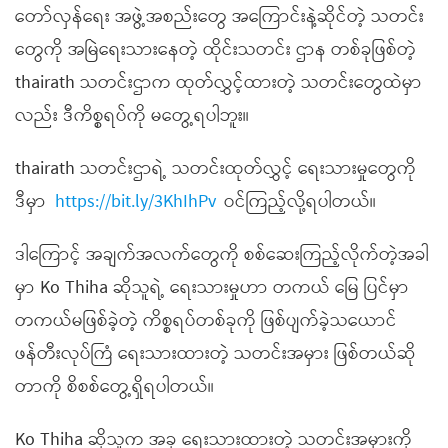
တော်လှန်ရေး အဖွဲ့အစည်းတွေ အကြောင်းနဲ့ဆိုင်တဲ့ သတင်း
တွေကို အမြဲရေးသားနေတဲ့ ထိုင်းသတင်း ဌာန တစ်ခုဖြစ်တဲ့
thairath သတင်းဌာက ထုတ်လွှင့်ထားတဲ့ သတင်းတွေထဲမှာ
လည်း ဒီကိစ္စရပ်ကို မတွေ့ရပါဘူး။
thairath သတင်းဌာရဲ့ သတင်းထုတ်လွှင့် ရေးသားမှုတွေကို
ဒီမှာ
https://bit.ly/3KhIhPv
ဝင်ကြည့်လို့ရပါတယ်။
ဒါကြောင့် အချက်အလက်တွေကို စစ်ဆေးကြည့်လိုက်တဲ့အခါ
မှာ Ko Thiha ဆိုသူရဲ့ ရေးသားမှုဟာ တကယ် မြေ ပြင်မှာ
တကယ်မဖြစ်ခဲ့တဲ့ ကိစ္စရပ်တစ်ခုကို ဖြစ်ပျက်ခဲ့သယောင်
ဖန်တီးလုပ်ကြံ ရေးသားထားတဲ့ သတင်းအမှား ဖြစ်တယ်ဆို
တာကို စိစစ်တွေ့ရှိရပါတယ်။
Ko Thiha ဆိုသူက အခု ရေးသားထားတဲ့ သတင်းအမှားကို