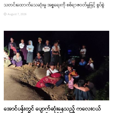
သတင်းထောက်သေဆုံးမှု အစ္စရေးကို စစ်ရာဇဝတ်မှုဖြင့် စွပ်စွဲ
August 7, 2026
အောင်ပန်းတွင် ပျောက်ဆုံးနေသည့် ကလေးငယ်