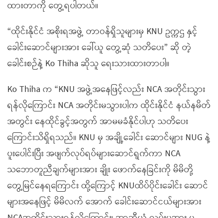
ထားတာကို တွေ့ရပါတယ်။
“ထိုင်းနိုင်ငံ အစိုးရအဖွဲ့ တာဝန်ရှိသူများမှ KNU ဥက္ကဌ နှင့်
ခေါင်းဆောင်များအား ခေါ်ယူ တွေ့ဆုံ သတိပေး” ဆို တဲ့
ခေါင်းစဉ်နဲ့ Ko Thiha ဆိုသူ ရေးသားထားတာပါ။
Ko Thiha က “KNU အဖွဲ့အနေဖြင့်လည်း NCA အတိုင်းသွား
ရန်လိုကြောင်း NCA အတိုင်းမသွားပါက ထိုင်းနိုင်ငံ နယ်နမိတ်
အတွင်း နေထိုင်ခွင့်အတွက် အာမမခံနိုင်ပါဟု သတိပေး
ကြောင်းသိရှိရသည်။ KNU မှ အချို့ခေါင်း ဆောင်များ NUG နဲ့
ပူးပေါင်းပြီး အဖျက်လုပ်ရပ်များဆောင်ရွက်ကာ NCA
သဘောတူညီချက်များအား ချိုး ဖောက်နေခြင်းကို မိမိတို့
တွေ့မြင်နေရကြောင်း ထို့ကြောင့် KNUထိပ်ပိုင်းခေါင်း ဆောင်
များအနေဖြင့် မိမိလက် အောက် ခေါင်းဆောင်ငယ်များအား