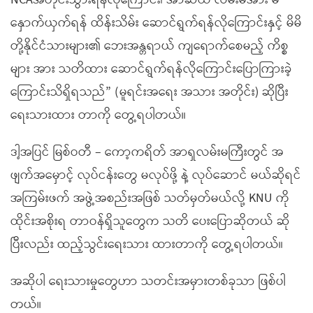
NCAအတိုင်းသွားရန်လိုကြောင်း၊ အာဆီယံ လမ်းမအား မ
နှောက်ယှက်ရန် ထိန်းသိမ်း ဆောင်ရွက်ရန်လိုကြောင်းနှင့် မိမိ
တို့နိုင်ငံသားများ၏ ဘေးအန္တရာယ် ကျရောက်စေမည့် ကိစ္စ
များ အား သတိထား ဆောင်ရွက်ရန်လိုကြောင်းပြောကြားခဲ့
ကြောင်းသိရှိရသည်” (မူရင်းအရေး အသား အတိုင်း) ဆိုပြီး
ရေးသားထား တာကို တွေ့ရပါတယ်။
ဒါ့အပြင် မြစ်ဝတီ – ကော့ကရိတ် အာရှလမ်းမကြီးတွင် အ
ဖျက်အမှောင့် လုပ်ငန်းတွေ မလုပ်ဖို့ နဲ့ လုပ်ဆောင် မယ်ဆိုရင်
အကြမ်းဖက် အဖွဲ့အစည်းအဖြစ် သတ်မှတ်မယ်လို့ KNU ကို
ထိုင်းအစိုးရ တာဝန်ရှိသူတွေက သတိ ပေးပြောဆိုတယ် ဆို
ပြီးလည်း ထည့်သွင်းရေးသား ထားတာကို တွေ့ရပါတယ်။
အဆိုပါ ရေးသားမှုတွေဟာ သတင်းအမှားတစ်ခုသာ ဖြစ်ပါ
တယ်။