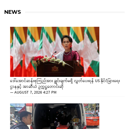
NEWS
ဒေါ်အောင်ဆန်းစုကြည်အား ချွင်းချက်မရှိ လွှတ်ပေးရန် US နိုင်ငံခြားရေး
ဌာနနှင့် အာဆီယံ ဥက္ကဋ္ဌတောင်းဆို
—
AUGUST 7, 2026 4:27 PM