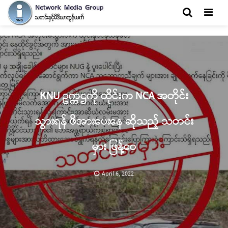
Men
KNU ဥက္ကဌကို ထိုင်းက NCA အတိုင်း
သွားရန် ဖိအားပေးနေ ဆိုသည့် သတင်း
မှား ဖြန့်ဝေ
April 6, 2022