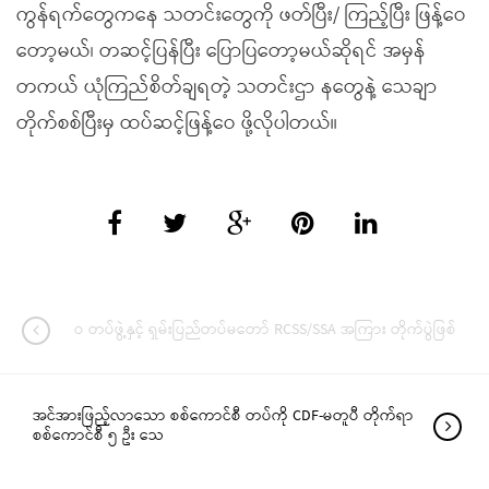
ကွန်ရက်တွေကနေ သတင်းတွေကို ဖတ်ပြီး/ ကြည့်ပြီး ဖြန့်ဝေ
တော့မယ်၊ တဆင့်ပြန်ပြီး ပြောပြတော့မယ်ဆိုရင် အမှန်
တကယ် ယုံကြည်စိတ်ချရတဲ့ သတင်းဌာ နတွေနဲ့ သေချာ
တိုက်စစ်ပြီးမှ ထပ်ဆင့်ဖြန့်ဝေ ဖို့လိုပါတယ်။
ဝ တပ်ဖွဲ့နှင့် ရှမ်းပြည်တပ်မတော် RCSS/SSA အကြား တိုက်ပွဲဖြစ်
အင်အားဖြည့်လာသော စစ်ကောင်စီ တပ်ကို CDF-မတူပီ တိုက်ရာ
စစ်ကောင်စီ ၅ ဦး သေ