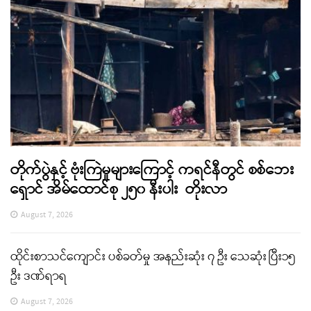
တိုက်ပွဲနှင့် ဗုံးကြဲမှုများကြောင့် ကရင်နီတွင် စစ်ဘေး
ရှောင် အိမ်ထောင်စု ၂၅၀ နီးပါး တိုးလာ
August 7, 2026
ထိုင်းစာသင်ကျောင်း ပစ်ခတ်မှု အနည်းဆုံး ၇ ဦး သေဆုံး ပြီး၁၅
ဦး ဒဏ်ရာရ
August 7, 2026