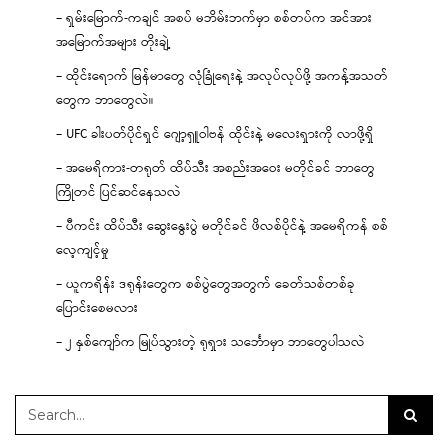
– ရှမ်းမြောက်-ကချင် အစပ် မဘိမ်းဘက်မှာ စစ်တပ်က အင်အား
အမြောက်အများ တိုးချဲ့
– ထိုင်းရောက် မြန်မာတွေ လုံခြုံရေးနဲ့ အလုပ်လုပ်ဖို့ အကန့်အသတ်
တွေက ဘာတွေလဲ။
– UFC ခါးပတ်ပိုင်ရှင် ဂျော့ရှူဝါဗန် ထိုင်းနဲ့ မလေးရှားကို လာဖို့ရှိ
– အမေရိကား-တရုတ် ထိပ်သီး အစည်းအဝေး မတိုင်ခင် ဘာတွေ
ကြိုတင် ပြင်ဆင်နေသလဲ
– ပီကင်း ထိပ်သီး ဆွေးနွေးပွဲ မတိုင်ခင် ဖိလစ်ပိုင်နဲ့ အမေရိကန် စစ်
လေ့ကျင့်မှု
– ယူကရိန်း ဒရုန်းတွေက စစ်ပွဲတွေအတွက် ခေတ်သစ်တစ်ခု
ပြောင်းစေမလား
– ၂ နှစ်ကျော်က မြုပ်သွားတဲ့ ရုရှား သင်္ဘောမှာ ဘာတွေပါသလဲ