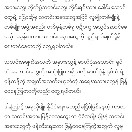
အမှားတွေ၊ တိုက်ပွဲသတင်းတွေ၊ တိုင်းရင်းသား ခေါင်း ဆောင်
တွေရဲ့ ပြောဆိုမှု သတင်းအမှားတွေအပြင် လူမျိုးတစ်မျိုးနဲ့
တစ်မျိုး အဖွဲ့အစည်း တစ်ခုနဲ့တစ်ခု ပဋိပက္ခ အသွင်ဆောင်စေ
မယ့် အမုန်းစကား သတင်းအမှားတွေကို ရည်ရွယ်ချက်ရှိရှိ
ရေးတင်နေတာကို တွေ့ရပါတယ်။
သတင်းအချက်အလက် အမှားတွေနဲ့ ဓာတ်ပုံအဟောင်း၊ ရုပ်
သံအဟောင်းတွေကို အသုံးပြုတာရှိသလို ဓာတ်ပုံနဲ့ ရုပ်သံ ရဲ့
မှန်ကန်တဲ့ အချက်အလက်မဟုတ်တဲ့ အရေးအသားတွေနဲ့ ဖြန့်
ဝေနေကြတာကိုလည်း တွေ့ရပါတယ်။
ဒါကြောင့် အခုလိုမျိုး နိုင်ငံရေး မတည်မငြိမ်ဖြစ်နေတဲ့ ကာလ
မှာ သတင်းအမှား ဖြန့်ဝေသူတွေဟာ ပုံစံအမျိုး မျိုးနဲ့ သတင်း
အမှားတွေကို ဖန်တီးရေးသား ဖြန့်ဝေနေကြတဲ့အတွက် လူမှု