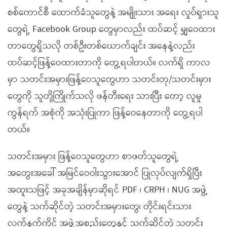
စစ်ကောင်စီ ထောက်ခံသူတွေနဲ့ အမျိုးသား အရေး လှုပ်ရှားသူ
တွေရဲ့ Facebook Group တွေမှာလည်း ထပ်ဆင့် မျှဝေထား
တာတွေရှိသလို တစ်ဦးတစ်ယောက်ချင်း အနေနဲ့လည်း
ထပ်ဆင့်ဖြန့်ဝေထားတာကို တွေ့ရပါတယ်။ လက်ရှိ ကာလ
မှာ သတင်းအမှားဖြန့်ဝေသူတွေဟာ သတင်းတု/သတင်းမှား
တွေကို သူတို့ကြိုက်သလို ဖန်တီးရေး သားပြီး တော့ လူမှု
ကွန်ရက် အစုံကို‌ အသုံးပြုကာ ဖြန့်ဝေနေတာကို တွေ့ရပါ
တယ်။
သတင်းအမှား ဖြန့်ဝေသူတွေဟာ စာဖတ်သူတွေရဲ့
အတွေးအခေါ် အမြင်ဝေဝါးသွားအောင် ပြုလုပ်လျက်ရှိပြီး
အထူးသဖြင့် အခုအချိန်မှာဆိုရင် PDF ၊ CRPH ၊ NUG အဖွဲ့
တွေနဲ့ သက်ဆိုင်တဲ့ သတင်းအမှားတွေ၊ တိုင်းရင်းသား
လက်နက်ကိုင် အဖွဲ့အစည်းတွေနှင့် သက်ဆိုင်တဲ့ သတင်း