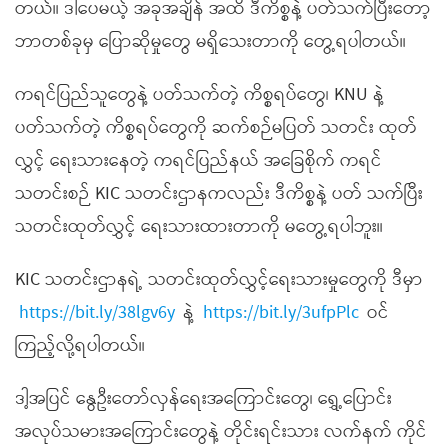
တယ်။ ဒါပေမယ့် အခုအချိန် အထိ ဒီကိစ္စနဲ့ ပတ်သက်ပြီးတော့
ဘာတစ်ခုမှ ပြောဆိုမှုတွေ မရှိသေးတာကို တွေ့ရပါတယ်။
ကရင်ပြည်သူတွေနဲ့ ပတ်သက်တဲ့ ကိစ္စရပ်တွေ၊ KNU နဲ့
ပတ်သက်တဲ့ ကိစ္စရပ်တွေကို ဆက်စဉ်မပြတ် သတင်း ထုတ်
လွှင့် ရေးသားနေတဲ့ ကရင်ပြည်နယ် အခြေစိုက် ကရင်
သတင်းစဉ် KIC သတင်းဌာနကလည်း ဒီကိစ္စနဲ့ ပတ် သက်ပြီး
သတင်းထုတ်လွှင့် ရေးသားထားတာကို မတွေ့ရပါဘူး။
KIC သတင်းဌာနရဲ့ သတင်းထုတ်လွှင့်ရေးသားမှုတွေကို ဒီမှာ
https://bit.ly/38lgv6y
နဲ့
https://bit.ly/3ufpPlc
ဝင်
ကြည့်လို့ရပါတယ်။
ဒါ့အပြင် နွေဦးတော်လှန်ရေးအကြောင်းတွေ၊ ရွှေ့ပြောင်း
အလုပ်သမားအကြောင်းတွေနဲ့ တိုင်းရင်းသား လက်နက် ကိုင်