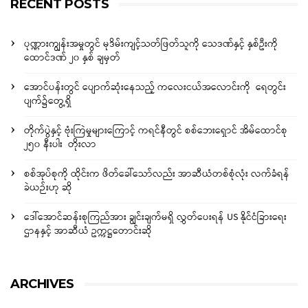
RECENT POSTS
ပုဏ္ဏားကျွန်းအမှုတွင် မုဒိမ်းကျင့်သတ်ဖြတ်သူကို သေဒဏ်နှင့် နှစ်ဦးကို
ထောင်ဒဏ် ၂၀ နှစ် ချမှတ်
အောင်ပန်းတွင် ပျောက်ဆုံးနေသည့် ကလေးငယ်အလောင်းကို ရေတွင်း
ပျက်၌တွေ့ရှိ
တိုက်ပွဲနှင့် ဗုံးကြဲမှုများကြောင့် ကရင်နီတွင် စစ်ဘေးရှောင် အိမ်ထောင်စု
၂၅၀ နီးပါး တိုးလာ
စစ်အုပ်စုကို ထိုင်းက ဖိတ်ခေါ်သော်လည်း အာဆီယံတစ်စုံလုံး လက်ခံရန်
ခဲယဉ်းဟု ဆို
ဒေါ်အောင်ဆန်းစုကြည်အား ချွင်းချက်မရှိ လွှတ်ပေးရန် US နိုင်ငံခြားရေး
ဌာနနှင့် အာဆီယံ ဥက္ကဋ္ဌတောင်းဆို
ARCHIVES