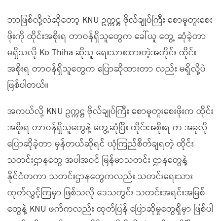
ဘာဖြစ်လို့လဲဆိုတော့ KNU ဥက္ကဋ္ဌ ဗိုလ်ချုပ်ကြီး စောမူတူးစေး
ဖိုးကို ထိုင်းအစိုးရ တာဝန်ရှိသူတွေက ခေါ်ယူ တွေ့ ဆုံခဲ့တာ
မရှိသလို Ko Thiha ဆိုသူ ရေးသားထားတဲ့အတိုင်း ထိုင်း
အစိုးရ တာဝန်ရှိသူတွေက ပြောဆိုထားတာ လည်း မရှိလို့ပဲ
ဖြစ်ပါတယ်။
အကယ်လို့ KNU ဥက္ကဋ္ဌ ဗိုလ်ချုပ်ကြီး စောမူတူးစေးဖိုးက ထိုင်း
အစိုးရ တာဝန်ရှိသူတွေနဲ့ တွေ့ဆုံပြီး ထိုင်းအစိုးရ က အခုလို
ပြောဆိုခဲ့တာ မှန်တယ်ဆိုရင် ယုံကြည်စိတ်ချရတဲ့ ထိုင်း
သတင်းဌာနတွေ အပါအဝင် မြန်မာသတင်း ဌာနတွေနဲ့
နိုင်ငံတကာ သတင်းဌာနတွေကလည်း သတင်းရေးသား
ထုတ်လွှင့်ကြမှာ ဖြစ်သလို ဒေသတွင်း သတင်းအရင်းအမြစ်
တွေနဲ့ KNU ဖက်ကလည်း ထုတ်ပြန် ပြောဆိုမှုတွေရှိမှာ ဖြစ်ပါ