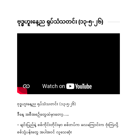
ဗုဒ္ဓဟူးနေ့ည ရုပ်သံသတင်း (၁၃-၅-၂၆)
ဗုဒ္ဓဟူးနေ့ည ရုပ်သံသတင်း (၁၃-၅-၂၆)
ဒီနေ့ အစီအစဉ်တွေထဲမှာတော့…..
– ချင်းပြည်နဲ့ စစ်ကိုင်းတိုင်းမှာ စစ်တပ်က လေကြောင်းက ဗုံးကြဲလို့
စစ်သုံ့ပန်းတွေ အပါအဝင် လူသေဆုံး