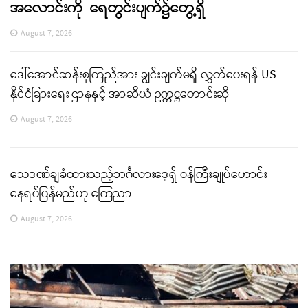
အလောင်းကို ရေတွင်းပျက်၌တွေ့ရှိ
August 7, 2026
ဒေါ်အောင်ဆန်းစုကြည်အား ချွင်းချက်မရှိ လွှတ်ပေးရန် US
နိုင်ငံခြားရေး ဌာနနှင့် အာဆီယံ ဥက္ကဋ္ဌတောင်းဆို
August 7, 2026
သေဒဏ်ချခံထားသည့်ဘင်္ဂလားဒေ့ရှ် ဝန်ကြီးချုပ်ဟောင်း
နေရပ်ပြန်မည်ဟု ကြေညာ
August 7, 2026