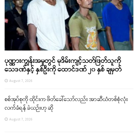
ပုဏ္ဏားကျွန်းအမှုတွင် မုဒိမ်းကျင့်သတ်ဖြတ်သူကို
သေဒဏ်နှင့် နှစ်ဦးကို ထောင်ဒဏ် ၂၀ နှစ် ချမှတ်
August 7, 2026
စစ်အုပ်စုကို ထိုင်းက ဖိတ်ခေါ်သော်လည်း အာဆီယံတစ်စုံလုံး
လက်ခံရန် ခဲယဉ်းဟု ဆို
August 7, 2026