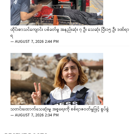
ထိုင်းစာသင်ကျောင်း ပစ်ခတ်မှု အနည်းဆုံး ၇ ဦး သေဆုံး ပြီး၁၅ ဦး ဒဏ်ရာ
ရ
—
AUGUST 7, 2026 2:44 PM
သတင်းထောက်သေဆုံးမှု အစ္စရေးကို စစ်ရာဇဝတ်မှုဖြင့် စွပ်စွဲ
—
AUGUST 7, 2026 2:34 PM