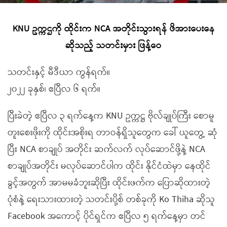
KNU ဥက္ကဌကို ထိုင်းက NCA အတိုင်းသွားရန် ဖိအားပေးနေ
ဆိုသည့် သတင်းမှား ဖြန့်ဝေ
သတင်းနှင့် မီဒီယာ ကွန်ရက်။
၂၀၂၂ ခုနှစ်၊ ဧပြီလ ၆ ရက်။
ပြီးခဲတဲ့ ဧပြီလ ၃ ရက်နေ့က KNU ဥက္ကဋ္ဌ ဗိုလ်ချုပ်ကြီး စောမူ
တူးစေးဖိုးကို ထိုင်းအစိုးရ တာဝန်ရှိသူတွေက ခေါ် ယူတွေ့ ဆုံ
ပြီး NCA စာချုပ် အတိုင်း ဆက်လက် လုပ်ဆောင်ဖို့နဲ့ NCA
စာချုပ်အတိုင်း မလုပ်ဆောင်ပါက ထိုင်း နိုင်ငံထဲမှာ နေထိုင်
ခွင့်အတွက် အာမမခံဘူးဆိုပြီး ထိုင်းဖက်က ပြောဆိုထားတဲ့
ပုံစံနဲ့ ရေးသားထားတဲ့ သတင်းပို့စ် တစ်ခုကို Ko Thiha ဆိုသူ
Facebook အကောင့် ပိုင်ရှင်က ဧပြီလ ၅ ရက်နေ့မှာ တင်