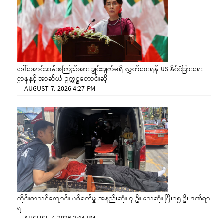
ဒေါ်အောင်ဆန်းစုကြည်အား ချွင်းချက်မရှိ လွှတ်ပေးရန် US နိုင်ငံခြားရေး
ဌာနနှင့် အာဆီယံ ဥက္ကဋ္ဌတောင်းဆို
—
AUGUST 7, 2026 4:27 PM
ထိုင်းစာသင်ကျောင်း ပစ်ခတ်မှု အနည်းဆုံး ၇ ဦး သေဆုံး ပြီး၁၅ ဦး ဒဏ်ရာ
ရ