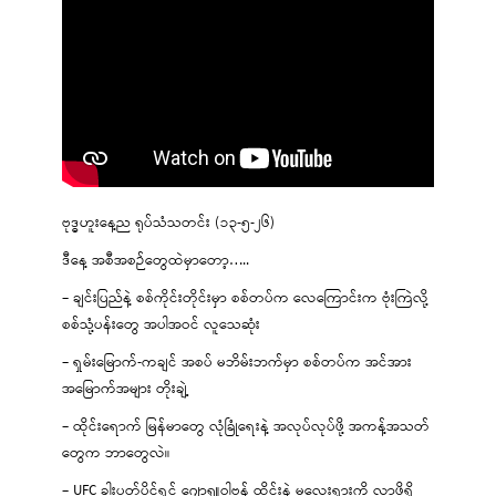
ဗုဒ္ဓဟူးနေ့ည ရုပ်သံသတင်း (၁၃-၅-၂၆)
ဒီနေ့ အစီအစဉ်တွေထဲမှာတော့…..
– ချင်းပြည်နဲ့ စစ်ကိုင်းတိုင်းမှာ စစ်တပ်က လေကြောင်းက ဗုံးကြဲလို့
စစ်သုံ့ပန်းတွေ အပါအဝင် လူသေဆုံး
– ရှမ်းမြောက်-ကချင် အစပ် မဘိမ်းဘက်မှာ စစ်တပ်က အင်အား
အမြောက်အများ တိုးချဲ့
– ထိုင်းရောက် မြန်မာတွေ လုံခြုံရေးနဲ့ အလုပ်လုပ်ဖို့ အကန့်အသတ်
တွေက ဘာတွေလဲ။
– UFC ခါးပတ်ပိုင်ရှင် ဂျော့ရှူဝါဗန် ထိုင်းနဲ့ မလေးရှားကို လာဖို့ရှိ