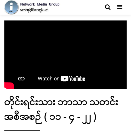
Men
တိုင်းရင်းသား ဘာသာ သတင်း
အစီအစဉ် ( ၁၁ - ၄ - ၂၂ )