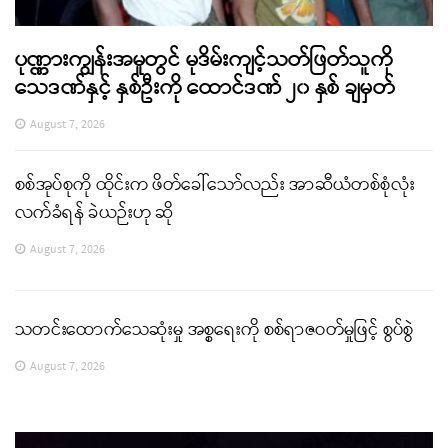
ပုဏ္ဏားကျွန်းအမှုတွင် မုဒိမ်းကျင့်သတ်ဖြတ်သူကို
သေဒဏ်နှင့် နှစ်ဦးကို ထောင်ဒဏ် ၂၀ နှစ် ချမှတ်
August 7, 2026
စစ်အုပ်စုကို ထိုင်းက ဖိတ်ခေါ်သော်လည်း အာဆီယံတစ်စုံလုံး
လက်ခံရန် ခဲယဉ်းဟု ဆို
August 7, 2026
သတင်းထောက်သေဆုံးမှု အစ္စရေးကို စစ်ရာဇဝတ်မှုဖြင့် စွပ်စွဲ
August 7, 2026