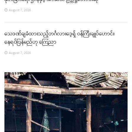
August 7, 2026
သေဒဏ်ချခံထားသည့်ဘင်္ဂလားဒေ့ရှ် ဝန်ကြီးချုပ်ဟောင်း
နေရပ်ပြန်မည်ဟု ကြေညာ
August 7, 2026