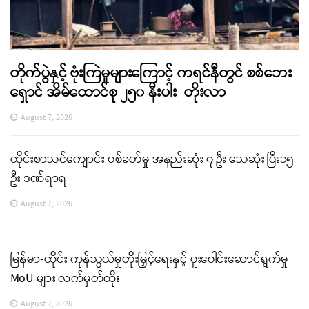
တိုက်ပွဲနှင့် ဗုံးကြဲမှုများကြောင့် ကရင်နီတွင် စစ်ဘေး
ရှောင် အိမ်ထောင်စု ၂၅၀ နီးပါး တိုးလာ
August 7, 2026
ထိုင်းစာသင်ကျောင်း ပစ်ခတ်မှု အနည်းဆုံး ၇ ဦး သေဆုံး ပြီး၁၅
ဦး ဒဏ်ရာရ
August 7, 2026
မြန်မာ-ထိုင်း ကုန်သွယ်မှုတိုးမြှင့်ရေးနှင့် ပူးပေါင်းဆောင်ရွက်မှု
MoU များ လက်မှတ်ထိုး
August 7, 2026