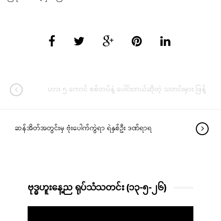
ဟား ၅ ကောင် စစ်တပ်နဲ့ ပေါင်းတယ်ဆိုတဲ့ သတင်းမှား ဖြန့်
ဆန်အိတ်အတွင်းမှ ဗုံးပေါက်ကွဲရာ ရဲနှစ်ဦး ဒဏ်ရာရ
ဗုဒ္ဓဟူးနေ့ည ရုပ်သံသတင်း (၁၃-၅-၂၆)