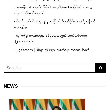
– အမေရိကား-တရုတ် ထိပ်သီး အစည်းအဝေး မတိုင်ခင် ဘာတွေ
ကြိုတင် ပြင်ဆင်နေသလဲ
– ပီကင်း ထိပ်သီး ဆွေးနွေးပွဲ မတိုင်ခင် ဖိလစ်ပိုင်နဲ့ အမေရိကန် စစ်
လေ့ကျင့်မှု
– ယူကရိန်း ဒရုန်းတွေက စစ်ပွဲတွေအတွက် ခေတ်သစ်တစ်ခု
ပြောင်းစေမလား
– ၂ နှစ်ကျော်က မြုပ်သွားတဲ့ ရုရှား သင်္ဘောမှာ ဘာတွေပါသလဲ
NEWS