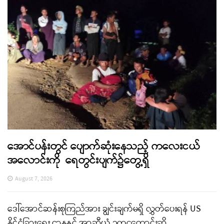
အောင်ပန်းတွင် ပျောက်ဆုံးနေသည့် ကလေးငယ်
အလောင်းကို ရေတွင်းပျက်၌တွေ့ရှိ
August 7, 2026
ဒေါ်အောင်ဆန်းစုကြည်အား ချွင်းချက်မရှိ လွှတ်ပေးရန် US
နိုင်ငံခြားရေး ဌာနနှင့် အာဆီယံ ဥက္ကဋ္ဌတောင်းဆို