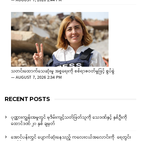
—
AUGUST 7, 2026 2:44 PM
သတင်းထောက်သေဆုံးမှု အစ္စရေးကို စစ်ရာဇဝတ်မှုဖြင့် စွပ်စွဲ
—
AUGUST 7, 2026 2:34 PM
RECENT POSTS
ပုဏ္ဏားကျွန်းအမှုတွင် မုဒိမ်းကျင့်သတ်ဖြတ်သူကို သေဒဏ်နှင့် နှစ်ဦးကို
ထောင်ဒဏ် ၂၀ နှစ် ချမှတ်
အောင်ပန်းတွင် ပျောက်ဆုံးနေသည့် ကလေးငယ်အလောင်းကို ရေတွင်း