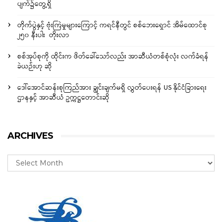
ပျက်၌တွေ့ရှိ
တိုက်ပွဲနှင့် ဗုံးကြဲမှုများကြောင့် ကရင်နီတွင် စစ်ဘေးရှောင် အိမ်ထောင်စု
၂၅၀ နီးပါး တိုးလာ
စစ်အုပ်စုကို ထိုင်းက ဖိတ်ခေါ်သော်လည်း အာဆီယံတစ်စုံလုံး လက်ခံရန်
ခဲယဉ်းဟု ဆို
ဒေါ်အောင်ဆန်းစုကြည်အား ချွင်းချက်မရှိ လွှတ်ပေးရန် US နိုင်ငံခြားရေး
ဌာနနှင့် အာဆီယံ ဥက္ကဋ္ဌတောင်းဆို
ARCHIVES