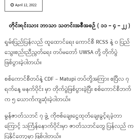
April 12, 2022
တိုင်းရင်းသား ဘာသာ သတင်းအစီအစဉ် ( ၁၁ – ၄ – ၂၂ )
ရှမ်းပြည်ပြန်လည် ထူထောင်ရေး ကောင်စီ RCSS နဲ့ ဝ ပြည်
သွေးစည်းညီညွတ်ရေး တပ်မတော် UWSA တို့ တိုက်ပွဲ
ဖြစ်ပွားခဲ့ပါတယ်။
စစ်ကောင်စီတပ်နဲ့ CDF – Matupi တပ်တို့အကြား ဧပြီလ ၇
ရက်နေ့ မနက်ပိုင်း မှာ တိုက်ပွဲဖြစ်ပွားခဲ့ပြီး စစ်ကောင်စီဘက်
က ၅ ယောက်ကျဆုံးခဲ့ပါတယ်။
မွန်ဇာတ်သဘင် ၇ ဖွဲ့ ကိုဗစ်ချေးငွေထုတ်ချေးခွင့်ရခဲ့တာ
ကြောင့် သင်္ကြန်နောက်ပိုင်းမှာ ဇာတ်သဘင်တွေ ပြန်လည် က
ပြနိုင်တော့မှာ ဖြစ်ပါတယ်။