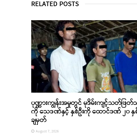
RELATED POSTS
ပုဏ္ဏားကျွန်းအမှုတွင် မုဒိမ်းကျင့်သတ်ဖြတ်
ကို သေဒဏ်နှင့် နှစ်ဦးကို ထောင်ဒဏ် ၂၀ နှစ
ချမှတ်
August 7, 2026