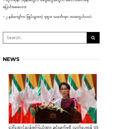
– ယူကရိန်း ဒရုန်းတွေက စစ်ပွဲတွေအတွက် ခေတ်သစ်တစ်ခု
ပြောင်းစေမလား
– ၂ နှစ်ကျော်က မြုပ်သွားတဲ့ ရုရှား သင်္ဘောမှာ ဘာတွေပါသလဲ
NEWS
ဒေါ်အောင်ဆန်းစုကြည်အား ချွင်းချက်မရှိ လွှတ်ပေးရန် US