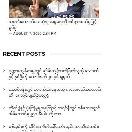
သတင်းထောက်သေဆုံးမှု အစ္စရေးကို စစ်ရာဇဝတ်မှုဖြင့်
စွပ်စွဲ
—
AUGUST 7, 2026 2:34 PM
RECENT POSTS
ပုဏ္ဏားကျွန်းအမှုတွင် မုဒိမ်းကျင့်သတ်ဖြတ်သူကို သေဒဏ်
နှင့် နှစ်ဦးကို ထောင်ဒဏ် ၂၀ နှစ် ချမှတ်
အောင်ပန်းတွင် ပျောက်ဆုံးနေသည့် ကလေးငယ်အလောင်း
ကို ရေတွင်းပျက်၌တွေ့ရှိ
တိုက်ပွဲနှင့် ဗုံးကြဲမှုများကြောင့် ကရင်နီတွင် စစ်ဘေးရှောင်
အိမ်ထောင်စု ၂၅၀ နီးပါး တိုးလာ
စစ်အုပ်စုကို ထိုင်းက ဖိတ်ခေါ်သော်လည်း အာဆီယံတစ်စုံ