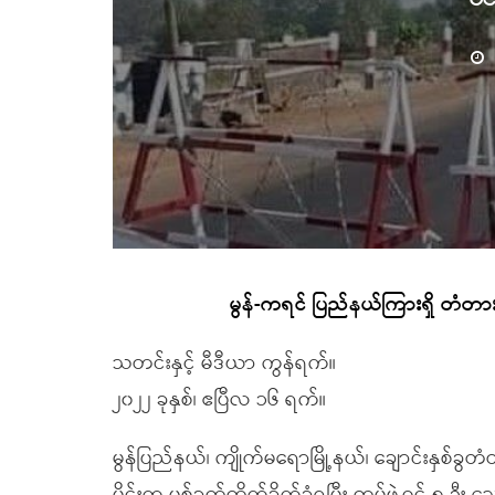
မွန်-ကရင် ပြည်နယ်ကြားရှိ တံတားဂိ
သတင်းနှင့် မီဒီယာ ကွန်ရက်။
၂၀၂၂ ခုနှစ်၊ ဧပြီလ ၁၆ ရက်။
မွန်ပြည်နယ်၊ ကျိုက်မရောမြို့နယ်၊ ချောင်းနှစ်ခွ