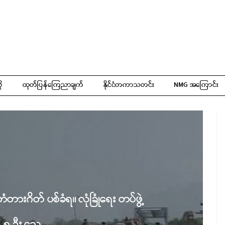
ို
ထုတ်ပြန်ကြေညာချက်
နိုင်ငံတကာသတင်း
NMG အကြောင်း
တားဂိတ် ပစ်ခံရ။ လုံခြုံရေး တပ်ဖွဲ့
် ၅ ဦး သေ