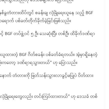
 ဦး သေဆုံးသွားသည်ဟု ဒေသခံများက ပြောသည်။
နှစ်ခွတံတားထိပ်တွင် စခန်းချ လုံခြုံရေးယူနေ သည့် BGF
ောက် ပစ်ခတ်တိုက်ခိုက်ခဲ့ခြင်းဖြစ်သည်။
့် BGF တပ်ဖွဲ့ဝင် ၅ ဦး သေဆုံးပြီး တစ်ဦး ထိခိုက်ဒဏ်ရာ
ေးယူထားတဲ့ BGF ဂိတ်စခန်း ပစ်ခတ်ခံရတယ်။ အဲ့မှာရှိနေတဲ့
်ဦးကတော့ ဒဏ်ရာရသွားတယ်” ဟု ပြောသည်။
ပြီးနောက် တံတားကို ဖြတ်သန်းသွားလာခွင့်မပြုပဲ ပိတ်ထား
လုံခြုံရေးတွေလည်း တင်းကြပ်ထားတယ်” ဟု ဒေသခံ တစ်