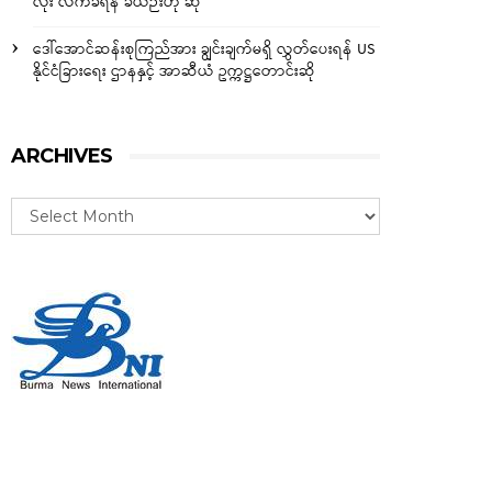
လုံး လက်ခံရန် ခဲယဉ်းဟု ဆို
ဒေါ်အောင်ဆန်းစုကြည်အား ချွင်းချက်မရှိ လွှတ်ပေးရန် US
နိုင်ငံခြားရေး ဌာနနှင့် အာဆီယံ ဥက္ကဋ္ဌတောင်းဆို
ARCHIVES