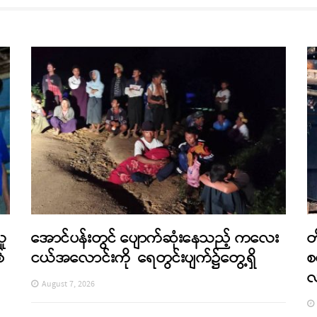
သူ
အောင်ပန်းတွင် ပျောက်ဆုံးနေသည့် ကလေး
တ
်
ငယ်အလောင်းကို ရေတွင်းပျက်၌တွေ့ရှိ
စ
August 7, 2026