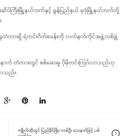
ကြီးမြို့နယ်ဘက်နှင့် မွန်ပြည်နယ် မုဒုံမြို့နယ်ဘက်တို့
။
တံတားရှိ ရဲကင်းဂိတ်စခန်းကို လက်နက်ကိုင်အဖွဲ့တစ်ဖွဲ့
ီးနောက် တံတားတွင် စစ်ဆေးမှု ပိုမိုတင်းကြပ်လာသည်ဟု
ြောသည်။
ကျိုက်ထိုတွင် ပြည်ခိုင်ဖြိုး တစ်ဦး သေနတ်ဖြင့် ပစ်