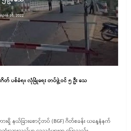
April 16, 2022
တ် ပစ်ခံရ။ လုံခြုံရေး တပ်ဖွဲ့ဝင် ၅ ဦး သေ
တံတားရှိ နယ်ခြားစောင့်တပ် (BGF) ဂိတ်စခန်း ယနေ့နံနက်