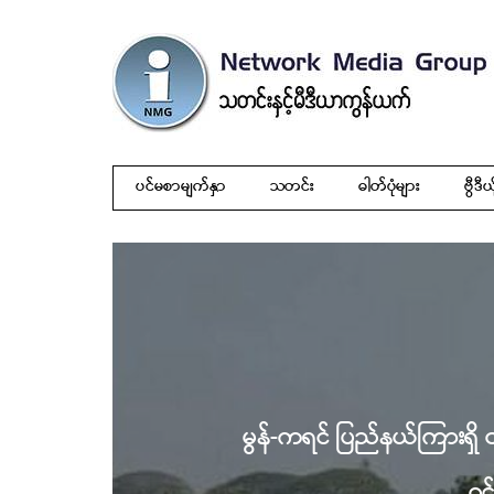
ပင်မစာမျက်နှာ
သတင်း
ဓါတ်ပုံများ
ဗွီဒီယ
မွန်-ကရင် ပြည်နယ်ကြားရှိ တံ
ဝင