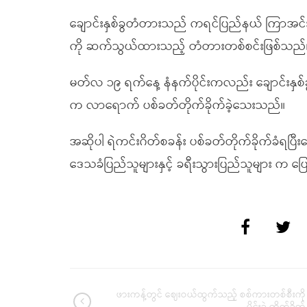
ချောင်းနှစ်ခွတံတားသည် ကရင်ပြည်နယ် ကြာအင်းဆိပ်
ကို ဆက်သွယ်ထားသည့် တံတားတစ်စင်းဖြစ်သည်
မတ်လ ၁၉ ရက်နေ့ နံနက်ပိုင်းကလည်း ချောင်းနှစ်ခွ
က လာရောက် ပစ်ခတ်တိုက်ခိုက်ခဲ့သေးသည်။
အဆိုပါ ရဲကင်းဂိတ်စခန်း ပစ်ခတ်တိုက်ခိုက်ခံရပြ
ဒေသခံပြည်သူများနှင့် ခရီးသွားပြည်သူများ က ပ
ဖားကန့်တွင် ဈေးဝယ်ထွက်သည့် စစ်ကားတစ်စီးကို