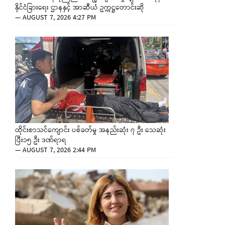
နိုင်ငံခြားရေး ဌာနနှင့် အာဆီယံ ဥက္ကဋ္ဌတောင်းဆို
—
AUGUST 7, 2026 4:27 PM
ထိုင်းစာသင်ကျောင်း ပစ်ခတ်မှု အနည်းဆုံး ၇ ဦး သေဆုံး
ပြီး၁၅ ဦး ဒဏ်ရာရ
—
AUGUST 7, 2026 2:44 PM