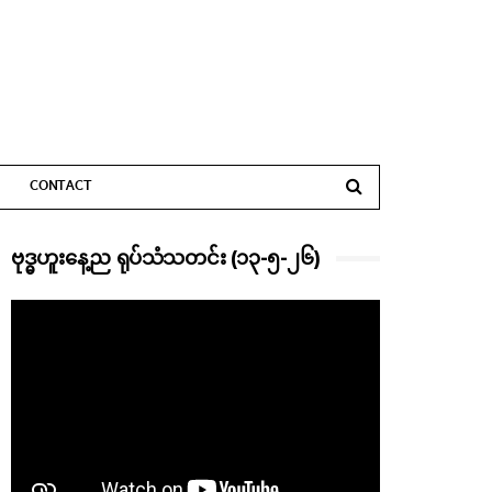
CONTACT
ဗုဒ္ဓဟူးနေ့ည ရုပ်သံသတင်း (၁၃-၅-၂၆)