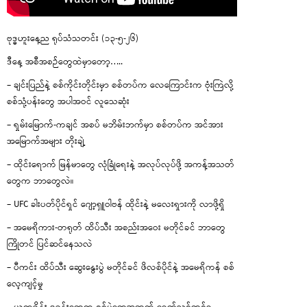
ဗုဒ္ဓဟူးနေ့ည ရုပ်သံသတင်း (၁၃-၅-၂၆)
ဒီနေ့ အစီအစဉ်တွေထဲမှာတော့…..
– ချင်းပြည်နဲ့ စစ်ကိုင်းတိုင်းမှာ စစ်တပ်က လေကြောင်းက ဗုံးကြဲလို့
စစ်သုံ့ပန်းတွေ အပါအဝင် လူသေဆုံး
– ရှမ်းမြောက်-ကချင် အစပ် မဘိမ်းဘက်မှာ စစ်တပ်က အင်အား
အမြောက်အများ တိုးချဲ့
– ထိုင်းရောက် မြန်မာတွေ လုံခြုံရေးနဲ့ အလုပ်လုပ်ဖို့ အကန့်အသတ်
တွေက ဘာတွေလဲ။
– UFC ခါးပတ်ပိုင်ရှင် ဂျော့ရှူဝါဗန် ထိုင်းနဲ့ မလေးရှားကို လာဖို့ရှိ
– အမေရိကား-တရုတ် ထိပ်သီး အစည်းအဝေး မတိုင်ခင် ဘာတွေ
ကြိုတင် ပြင်ဆင်နေသလဲ
– ပီကင်း ထိပ်သီး ဆွေးနွေးပွဲ မတိုင်ခင် ဖိလစ်ပိုင်နဲ့ အမေရိကန် စစ်
လေ့ကျင့်မှု