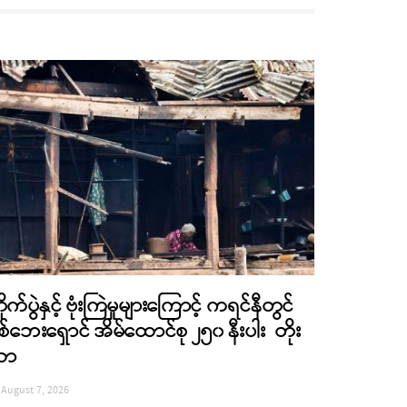
ိုက်ပွဲနှင့် ဗုံးကြဲမှုများကြောင့် ကရင်နီတွင်
စ်ဘေးရှောင် အိမ်ထောင်စု ၂၅၀ နီးပါး တိုး
လာ
August 7, 2026