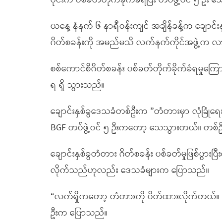
ပိုင်းက ပစ်ခတ်တိုက်ခိုက်ခံရပြီး တပ်ဖွဲ့ဝင် ၅
ယနေ့ နံနက် ၆ နာရီဝန်းကျင် အချိန်ခန့်က ချောင်း
ဂိတ်စခန်းကို အမည်မသိ လက်နက်ကိုင်အဖွဲ့က လာရ
စစ်ကောင်စီဂိတ်စခန်း ပစ်ခတ်တိုက်ခိုက်ခံရမှုကြောင
ရ ရှိ သွားသည်။
ချောင်းနှစ်ခွဒေသခံတစ်ဦးက ”တံတားမှာ လုံခြုံရ
BGF တပ်ဖွဲ့ဝင် ၅ ဦးကတော့ သေသွားတယ်။ တစ
ချောင်းနှစ်ခွတံတား ဂိတ်စခန်း ပစ်ခတ်မှုဖြစ်ပွား
လိုက်သည်ဟုလည်း ဒေသခံများက ပြောသည်။
“လက်ရှိကတော့ တံတားကို ပိတ်ထားလိုက်တယ်။ 
ဦးက ပြောသည်။