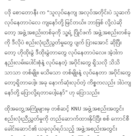
ပဒို စောတောနီး က “သူလုပ်နေကျ အလုပ်အတိုင်းပဲ သူဆက်
လုပ်နေတာပဲလေ ကျနော်တို့ မြင်တယ်။ ဘာဖြစ် လို့လဲဆို
တော့ အဖွဲ့အစည်းတစ်ခုကို သူ့ရဲ့ ပြိုင်ဖက် အဖွဲ့အစည်းတစ်ခု
ကို ဒီလိုပဲ စည်းလုံးညီညွတ်မှုတွေ ပျက် ပြားအောင် ဆိုပြီး
တော့ ဟိုထိုးခွဲ ဒီထိုးခွဲတာတွေ လုပ်နေတာပဲလေ။ အဲ့ဒါက
နည်းလမ်းပေါင်းစုံနဲ့ လုပ်နေတဲ့ အပိုင်းတွေ ရှိသလို သိသိ
သာသာ တစ်မျိုး၊ မသိမသာ တစ်မျိုးနဲ့ လုပ်နေတာ အပိုင်းတွေ
တော့ရှိတာပေါ့။ အခု နောက်ဆုံးလုပ်တဲ့ ကိစ္စကလည်း ဒါပဲကျ
နော်တို့ ပြောလို့ရတာပေါ့နော်” ဟု ပြောသည်။
ထိုအတွေ့အကြုံများမှ တစ်ဆင့် KNU အဖွဲ့အစည်းအတွင်း
စည်းလုံးညီညွှတ်မှုကို တည်ဆောက်ထားနိုင်ပြီး စစ် ကောင်စီ
ခေါင်းဆောင်၏ ယခုလုပ်ရပ်သည့် အဖွဲ့အစည်းအတွင်း