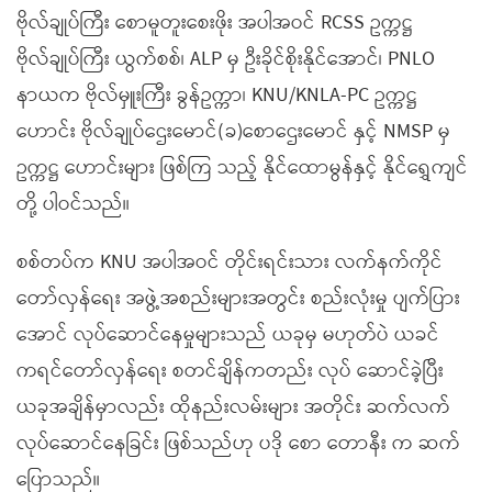
ဗိုလ်ချုပ်ကြီး စောမူတူးစေးဖိုး အပါအဝင် RCSS ဥက္ကဋ္ဌ
ဗိုလ်ချုပ်ကြီး ယွက်စစ်၊ ALP မှ ဦးခိုင်စိုးနိုင်အောင်၊ PNLO
နာယက ဗိုလ်မှူးကြီး ခွန်ဥက္ကာ၊ KNU/KNLA-PC ဥက္ကဋ္ဌ
ဟောင်း ဗိုလ်ချုပ်ဌေးမောင်(ခ)စောဌေးမောင် နှင့် NMSP မှ
ဥက္ကဋ္ဌ ဟောင်းများ ဖြစ်ကြ သည့် နိုင်ထောမွန်နှင့် နိုင်ရွှေကျင်
တို့ ပါဝင်သည်။
စစ်တပ်က KNU အပါအဝင် တိုင်းရင်းသား လက်နက်ကိုင်
တော်လှန်ရေး အဖွဲ့အစည်းများအတွင်း စည်းလုံးမှု ပျက်ပြား
အောင် လုပ်ဆောင်နေမှုများသည် ယခုမှ မဟုတ်ပဲ ယခင်
ကရင်တော်လှန်ရေး စတင်ချိန်ကတည်း လုပ် ဆောင်ခဲ့ပြီး
ယခုအချိန်မှာလည်း ထိုနည်းလမ်းများ အတိုင်း ဆက်လက်
လုပ်ဆောင်နေခြင်း ဖြစ်သည်ဟု ပဒို စော တောနီး က ဆက်
ပြောသည်။