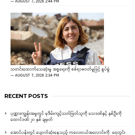
—
AUGUST 7, 2026 2:44 PM
သတင်းထောက်သေဆုံးမှု အစ္စရေးကို စစ်ရာဇဝတ်မှုဖြင့် စွပ်စွဲ
—
AUGUST 7, 2026 2:34 PM
RECENT POSTS
ပုဏ္ဏားကျွန်းအမှုတွင် မုဒိမ်းကျင့်သတ်ဖြတ်သူကို သေဒဏ်နှင့် နှစ်ဦးကို
ထောင်ဒဏ် ၂၀ နှစ် ချမှတ်
အောင်ပန်းတွင် ပျောက်ဆုံးနေသည့် ကလေးငယ်အလောင်းကို ရေတွင်း