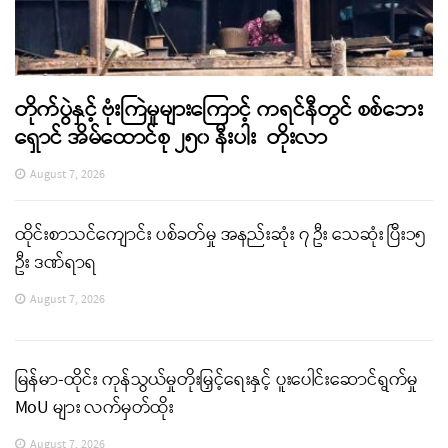
တိုက်ပွဲနှင့် ဗုံးကြဲမှုများကြောင့် ကရင်နီတွင် စစ်ဘေး
ရှောင် အိမ်ထောင်စု ၂၅၀ နီးပါး တိုးလာ
August 7, 2026
ထိုင်းစာသင်ကျောင်း ပစ်ခတ်မှု အနည်းဆုံး ၇ ဦး သေဆုံး ပြီး၁၅
ဦး ဒဏ်ရာရ
August 7, 2026
မြန်မာ-ထိုင်း ကုန်သွယ်မှုတိုးမြှင့်ရေးနှင့် ပူးပေါင်းဆောင်ရွက်မှု
MoU များ လက်မှတ်ထိုး
August 7, 2026