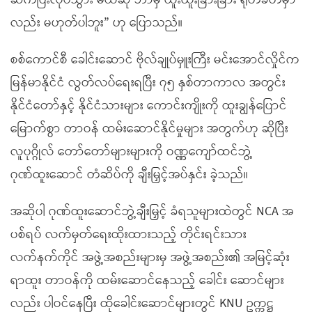
ဆက်ပြီးလုပ်သွား မယ်ဆို ဘာမှ ထူးထူးခြားခြား ရိုတ်ခတ်မှာ
လည်း မဟုတ်ပါဘူး” ဟု ပြောသည်။
စစ်ကောင်စီ ခေါင်းဆောင် ဗိုလ်ချုပ်မှူးကြီး မင်းအောင်လှိုင်က
မြန်မာနိုင်ငံ လွတ်လပ်ရေးရပြီး ၇၅ နှစ်တာကာလ အတွင်း
နိုင်ငံတော်နှင့် နိုင်ငံသားများ ကောင်းကျိုးကို ထူးချွန်ပြောင်
မြောက်စွာ တာဝန် ထမ်းဆောင်နိုင်မှုများ အတွက်ဟု ဆိုပြီး
လူပုဂ္ဂိုလ် တော်တော်များများကို ဝဏ္ဏကျော်ထင်ဘွဲ့
ဂုဏ်ထူးဆောင် တံဆိပ်ကို ချီးမြှင့်အပ်နှင်း ခဲ့သည်။
အဆိုပါ ဂုဏ်ထူးဆောင်ဘွဲ့ချီးမြှင့် ခံရသူများထဲတွင် NCA အ
ပစ်ရပ် လက်မှတ်ရေးထိုးထားသည့် တိုင်းရင်းသား
လက်နက်ကိုင် အဖွဲ့အစည်းများမှ အဖွဲ့အစည်း၏ အမြင့်ဆုံး
ရာထူး တာဝန်ကို ထမ်းဆောင်နေသည့် ခေါင်း ဆောင်များ
လည်း ပါဝင်နေပြီး ထိုခေါင်းဆောင်များတွင် KNU ဥက္ကဋ္ဌ