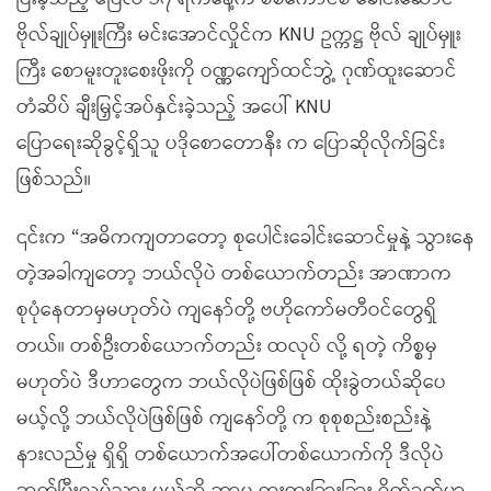
ဗိုလ်ချုပ်မှူးကြီး မင်းအောင်လှိုင်က KNU ဥက္ကဋ္ဌ ဗိုလ် ချုပ်မှူး
ကြီး စောမူးတူးစေးဖိုးကို ဝဏ္ဏကျော်ထင်ဘွဲ့ ဂုဏ်ထူးဆောင်
တံဆိပ် ချီးမြှင့်အပ်နှင်းခဲ့သည့် အပေါ် KNU
ပြောရေးဆိုခွင့်ရှိသူ ပဒိုစောတောနီး က ပြောဆိုလိုက်ခြင်း
ဖြစ်သည်။
၎င်းက “အဓိကကျတာတော့ စုပေါင်းခေါင်းဆောင်မှုနဲ့ သွားနေ
တဲ့အခါကျတော့ ဘယ်လိုပဲ တစ်ယောက်တည်း အာဏာက
စုပုံနေတာမှမဟုတ်ပဲ ကျနော်တို့ ဗဟိုကော်မတီဝင်တွေရှိ
တယ်။ တစ်ဦးတစ်ယောက်တည်း ထလုပ် လို့ ရတဲ့ ကိစ္စမှ
မဟုတ်ပဲ ဒီဟာတွေက ဘယ်လိုပဲဖြစ်ဖြစ် ထိုးခွဲတယ်ဆိုပေ
မယ့်လို့ ဘယ်လိုပဲဖြစ်ဖြစ် ကျနော်တို့ က စုစုစည်းစည်းနဲ့
နားလည်မှု ရှိရှိ တစ်ယောက်အပေါ်တစ်ယောက်ကို ဒီလိုပဲ