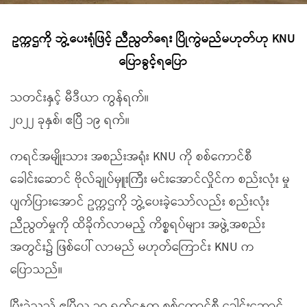
ဥက္ကဌကို ဘွဲ့ပေးရုံဖြင့် ညီညွတ်ရေး ပြိုကွဲမည်မဟုတ်ဟု KNU
ပြောခွင့်ရပြော
သတင်းနှင့် မီဒီယာ ကွန်ရက်။
၂၀၂၂ ခုနှစ်၊ ဧပြီ ၁၉ ရက်။
ကရင်အမျိုးသား အစည်းအရုံး KNU ကို စစ်ကောင်စီ
ခေါင်းဆောင် ဗိုလ်ချုပ်မှူးကြီး မင်းအောင်လှိုင်က စည်းလုံး မှု
ပျက်ပြားအောင် ဥက္ကဌကို ဘွဲ့ပေးခဲ့သော်လည်း စည်းလုံး
ညီညွတ်မှုကို ထိခိုက်လာမည့် ကိစ္စရပ်များ အဖွဲ့အစည်း
အတွင်း၌ ဖြစ်ပေါ် လာမည် မဟုတ်ကြောင်း KNU က
ပြောသည်။
ပြီးခဲ့သည့် ဧပြီလ ၁၇ ရက်နေ့က စစ်ကောင်စီ ခေါင်းဆောင်