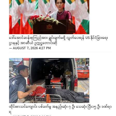
ဒေါ်အောင်ဆန်းစုကြည်အား ချွင်းချက်မရှိ လွှတ်ပေးရန် US နိုင်ငံခြားရေး
ဌာနနှင့် အာဆီယံ ဥက္ကဋ္ဌတောင်းဆို
—
AUGUST 7, 2026 4:27 PM
ထိုင်းစာသင်ကျောင်း ပစ်ခတ်မှု အနည်းဆုံး ၇ ဦး သေဆုံး ပြီး၁၅ ဦး ဒဏ်ရာ
ရ