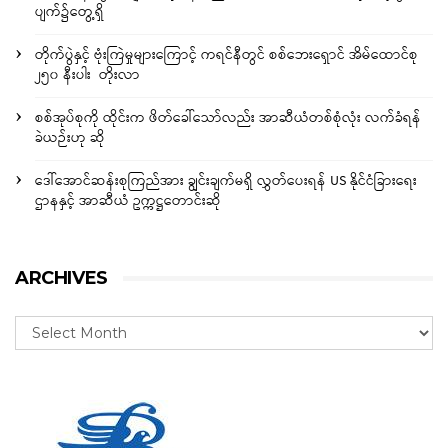
ပျက်၌တွေ့ရှိ
တိုက်ပွဲနှင့် ဗုံးကြဲမှုများကြောင့် ကရင်နီတွင် စစ်ဘေးရှောင် အိမ်ထောင်စု
၂၅၀ နီးပါး တိုးလာ
စစ်အုပ်စုကို ထိုင်းက ဖိတ်ခေါ်သော်လည်း အာဆီယံတစ်စုံလုံး လက်ခံရန်
ခဲယဉ်းဟု ဆို
ဒေါ်အောင်ဆန်းစုကြည်အား ချွင်းချက်မရှိ လွှတ်ပေးရန် US နိုင်ငံခြားရေး
ဌာနနှင့် အာဆီယံ ဥက္ကဋ္ဌတောင်းဆို
ARCHIVES