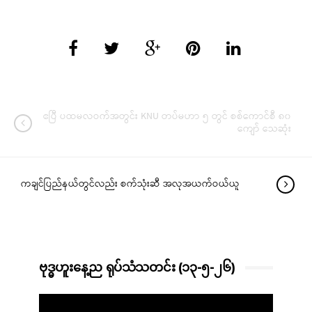
ဧပြီ ပထမလဝက်အတွင်း KNU တပ်မဟာ ၅ တွင် စစ်ကောင်စီ ၈၀
ကျော် သေဆုံး
ကချင်ပြည်နယ်တွင်လည်း စက်သုံးဆီ အလုအယက်ဝယ်ယူ
ဗုဒ္ဓဟူးနေ့ည ရုပ်သံသတင်း (၁၃-၅-၂၆)