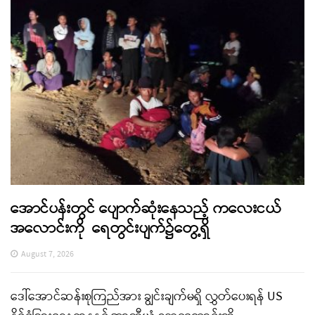
အောင်ပန်းတွင် ပျောက်ဆုံးနေသည့် ကလေးငယ်
အလောင်းကို ရေတွင်းပျက်၌တွေ့ရှိ
August 7, 2026
ဒေါ်အောင်ဆန်းစုကြည်အား ချွင်းချက်မရှိ လွှတ်ပေးရန် US