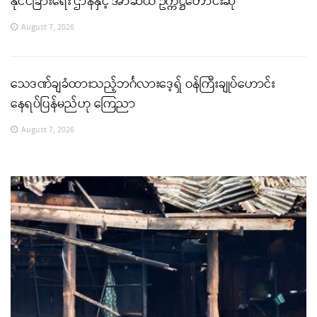
နိုင်ငံခြားရေး ဌာနနှင့် အာဆီယံ ဥက္ကဋ္ဌတောင်းဆို
August 7, 2026
သေဒဏ်ချခံထားသည့်ဘင်္ဂလားဒေ့ရှ် ဝန်ကြီးချုပ်ဟောင်း
နေရပ်ပြန်မည်ဟု ကြေညာ
August 7, 2026