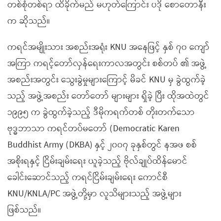
တစ်စုံတစ်ရာ ထိခိုက်မည် မဟုတ်ကြောင်း ပဒို စောတောနီး
က ဆိုသည်။
ကရင်အမျိုးသား အစည်းအရုံး KNU အနေဖြင့် နှစ် ၇၀ ကျော်
အကြာ ကရင့်တော်လှန်ရေးကာလအတွင်း စစ်တပ် ၏ အဖွဲ့
အစည်းအတွင်း သွေးခွဲမှုများကြောင့် မိခင် KNU မှ ခွဲထွက်ခဲ့
သည့် အဖွဲ့အစည်း တော်တော် များများ ရှိခဲ့ ပြီး ထိုအထဲတွင်
၁၉၉၅ က ခွဲထွက်ခဲ့သည့် ဒီမိုကရက်တစ် တိုးတက်သော
ဗုဒ္ဓဘာသာ ကရင်တပ်မတော် (Democratic Karen
Buddhist Army (DKBA) နှင့် ၂၀၀၇ ခုနှစ်တွင် နအဖ စစ်
အစိုးရနှင့် ငြိမ်းချမ်းရေး ယူခဲ့သည့် ဗိုလ်ချုပ်ထိန်မောင်
ခေါင်းဆောင်သည့် ကရင်ငြိမ်းချမ်းရေး ကောင်စီ
KNU/KNLA/PC အဖွဲ့တို့မှာ လူသိများသည့် အဖွဲ့များ
ဖြစ်သည်။