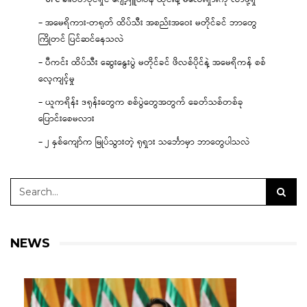
– အမေရိကား-တရုတ် ထိပ်သီး အစည်းအဝေး မတိုင်ခင် ဘာတွေ
ကြိုတင် ပြင်ဆင်နေသလဲ
– ပီကင်း ထိပ်သီး ဆွေးနွေးပွဲ မတိုင်ခင် ဖိလစ်ပိုင်နဲ့ အမေရိကန် စစ်
လေ့ကျင့်မှု
– ယူကရိန်း ဒရုန်းတွေက စစ်ပွဲတွေအတွက် ခေတ်သစ်တစ်ခု
ပြောင်းစေမလား
– ၂ နှစ်ကျော်က မြုပ်သွားတဲ့ ရုရှား သင်္ဘောမှာ ဘာတွေပါသလဲ
NEWS