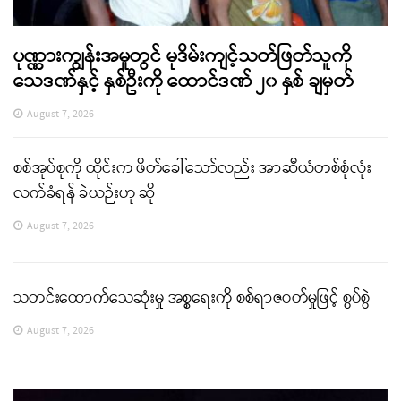
ပုဏ္ဏားကျွန်းအမှုတွင် မုဒိမ်းကျင့်သတ်ဖြတ်သူကို
သေဒဏ်နှင့် နှစ်ဦးကို ထောင်ဒဏ် ၂၀ နှစ် ချမှတ်
August 7, 2026
စစ်အုပ်စုကို ထိုင်းက ဖိတ်ခေါ်သော်လည်း အာဆီယံတစ်စုံလုံး
လက်ခံရန် ခဲယဉ်းဟု ဆို
August 7, 2026
သတင်းထောက်သေဆုံးမှု အစ္စရေးကို စစ်ရာဇဝတ်မှုဖြင့် စွပ်စွဲ
August 7, 2026