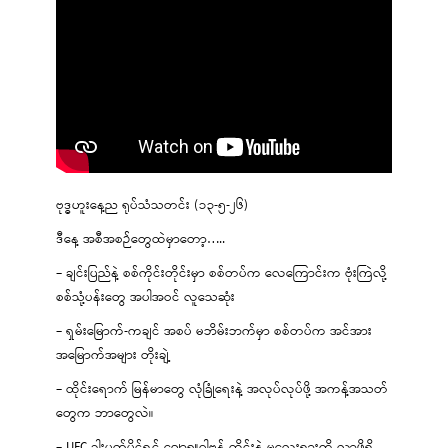
ဗုဒ္ဓဟူးနေ့ည ရုပ်သံသတင်း (၁၃-၅-၂၆)
ဒီနေ့ အစီအစဉ်တွေထဲမှာတော့…..
– ချင်းပြည်နဲ့ စစ်ကိုင်းတိုင်းမှာ စစ်တပ်က လေကြောင်းက ဗုံးကြဲလို့
စစ်သုံ့ပန်းတွေ အပါအဝင် လူသေဆုံး
– ရှမ်းမြောက်-ကချင် အစပ် မဘိမ်းဘက်မှာ စစ်တပ်က အင်အား
အမြောက်အများ တိုးချဲ့
– ထိုင်းရောက် မြန်မာတွေ လုံခြုံရေးနဲ့ အလုပ်လုပ်ဖို့ အကန့်အသတ်
တွေက ဘာတွေလဲ။
– UFC ခါးပတ်ပိုင်ရှင် ဂျော့ရှူဝါဗန် ထိုင်းနဲ့ မလေးရှားကို လာဖို့ရှိ