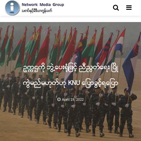
Men
ဥက္ကဌကို ဘွဲ့ပေးရုံဖြင့် ညီညွတ်ရေး ပြို
ကွဲမည်မဟုတ်ဟု KNU ပြောခွင့်ရပြော
April 19, 2022