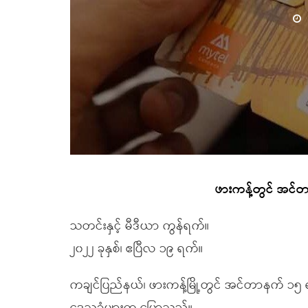
ဖားကန့်တွင် အင်
သတင်းနှင့် မီဒီယာ ကွန်ရက်။
၂၀၂၂ ခုနှစ်၊ ဧပြီလ ၁၉ ရက်။
ကချင်ပြည်နယ်၊ ဖားကန့်မြို့တွင် အင်တာနက် ၁၅ 