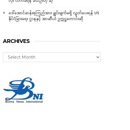
လုံး လက်ခံရန် ခဲယဉ်းဟု ဆို
ဒေါ်အောင်ဆန်းစုကြည်အား ချွင်းချက်မရှိ လွှတ်ပေးရန် US
နိုင်ငံခြားရေး ဌာနနှင့် အာဆီယံ ဥက္ကဋ္ဌတောင်းဆို
ARCHIVES