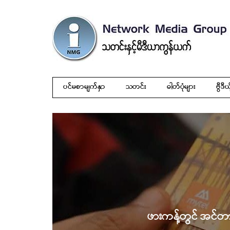
ပင်မစာမျက်နှာ
သတင်း
ဓါတ်ပုံများ
ဗွီဒီယ
ဖားကန့်တွင် အင်တ