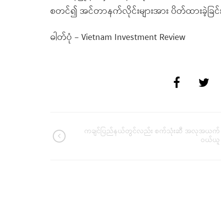
စတင်၍ အင်တာနက်လိုင်းများအား ပိတ်ထားခဲ့ခြင်
ဓါတ်ပုံ – Vietnam Investment Review
ကချင်ပြည်နယ်တွင်လည်း စက်သုံးဆီ အလုအယက်
ဝယ်ယူ