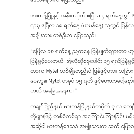
ဒေသခံများက ပြောသည်။
ဖားကန့်မြို့နှင့် အနီးတဝိုက် ဧပြီလ ၄ ရက်နေ့တွင်
ရာမှ ဧပြီလ ၁၈ ရက်နေ့ (ယမန်နေ့) ညတွင် ပြန်
အမျိုးသား တစ်ဦးက ပြောသည်။
“ဧပြီလ ၁၈ ရက်နေ့ ညကနေ ပြန်ပျက်သွားတာ ဟု
ပြန်ဖွင့်ပေးတယ်။ အဲ့လိုဆိုစုစုပေါင်း ၁၅ ရက်ပြန်ဖွ
တာက Mytel တစ်မျိုးတည်းပဲ ပြန်ဖွင့်တာ။ တခြား
ပေးဘူး။ Mytel တခုပဲ ၁၅ ရက် ဖွင့်ပေးတာပေါ့နော
တယ် အခြေအနေက။”
ကချင်ပြည်နယ် ဖားကန့်မြို့နယ်တဝိုက် ၇ လ ကျော်
တိုများဖြင့် တစ်စုံတစ်ရာ အကြောင်းကြားခြင်း မ
အဆိုပါ ဖားကန့်ဒေသခံ အမျိုးသားက ဆက် ပြော