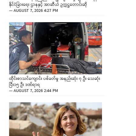
နိုင်ငံခြားရေး ဌာနနှင့် အာဆီယံ ဥက္ကဋ္ဌတောင်းဆို
—
AUGUST 7, 2026 4:27 PM
ထိုင်းစာသင်ကျောင်း ပစ်ခတ်မှု အနည်းဆုံး ၇ ဦး သေဆုံး
ပြီး၁၅ ဦး ဒဏ်ရာရ
—
AUGUST 7, 2026 2:44 PM