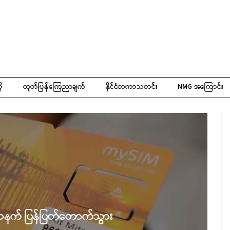
ို
ထုတ်ပြန်ကြေညာချက်
နိုင်ငံတကာသတင်း
NMG အကြောင်း
ာနက် ပြန်ပြတ်တောက်သွား