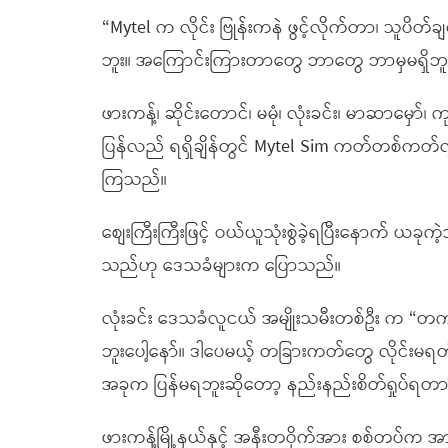
“Mytel က လိုင်း ဗြုန်းကနဲ ဖွင့်လိုက်တာ၊ သူပိတ်ခ
ဘူး။ အကြောင်းကြားတာတွေ ဘာတွေ ဘာမှမရှိဘူ
ဖားကန့်၊ ဆိုင်းတောင်၊ မမုံ၊ လုံးခင်း၊ မာဆာမှော်၊
ပြန်လည် ရရှိချိန်တွင် Mytel Sim ကတ်တစ်ကတ်လျှင
ကြသည်။
စျေးကြီးကြီးဖြင့် ဝယ်ယူသုံးစွဲခဲ့ရပြီးနောက် ယခုက
သည်ဟု ဒေသခံများက ပြောသည်။
လုံးခင်း ဒေသခံလူငယ် အမျိုးသမီးတစ်ဦး က “တက
ဘူးပေါ့နော်။ ဒါပေမယ့် တခြားကတ်တွေ လိုင်းမ
အခုက ပြန်မရဘူးဆိုတော့ နည်းနည်းစိတ်ရှုပ်ရတာ
ဖားကန့်မြို့နယ်နှင့် အနီးတဝိုက်အား စစ်တပ်က 