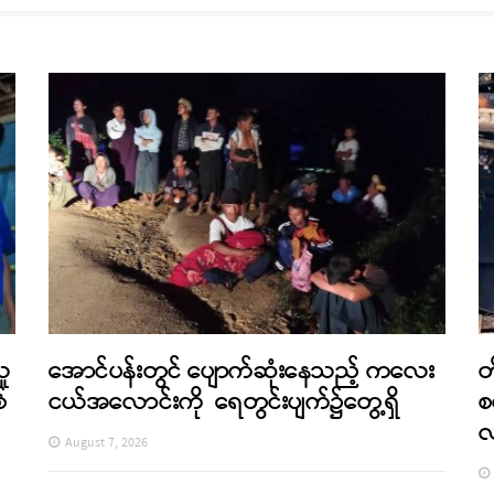
သူ
အောင်ပန်းတွင် ပျောက်ဆုံးနေသည့် ကလေး
တ
်
ငယ်အလောင်းကို ရေတွင်းပျက်၌တွေ့ရှိ
စ
August 7, 2026