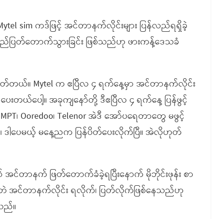
 Mytel sim ကဒ်ဖြင့် အင်တာနက်လိုင်းများ ပြန်လည်ရရှိခဲ့
လည်ပြတ်တောက်သွားခြင်း ဖြစ်သည်ဟု ဖားကန့်ဒေသခံ
တ်တယ်။ Mytel က ဧပြီလ ၄ ရက်နေ့မှာ အင်တာနက်လိုင်း
င့်ပေးတယ်ပေါ့။ အခုကျနော်တို့ ဒီဧပြီလ ၄ ရက်နေ့ ပြန်ဖွင့်
 MPT၊ Ooredoo၊ Telenor အဲဒီ အော်ပရေတာတွေ မဖွင့်
်။ ဒါပေမယ့် မနေ့ညက ပြန်ပိတ်ပေးလိုက်ပြီ။ အဲလိုဟုတ်
 အင်တာနက် ဖြတ်တောက်ခံခဲ့ရပြီးနောက် မိုဘိုင်းဖုန်း စာ
ရှိဘဲ အင်တာနက်လိုင်း ရလိုက်၊ ပြတ်လိုက်ဖြစ်နေသည်ဟု
သည်။