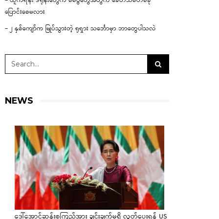
– ယူကရိန်း ဒရုန်းတွေက စစ်ပွဲတွေအတွက် ခေတ်သစ်တစ်ခု
ပြောင်းစေမလား
– ၂ နှစ်ကျော်က မြုပ်သွားတဲ့ ရုရှား သင်္ဘောမှာ ဘာတွေပါသလဲ
NEWS
ဒေါ်အောင်ဆန်းစုကြည်အား ချွင်းချက်မရှိ လွှတ်ပေးရန် US