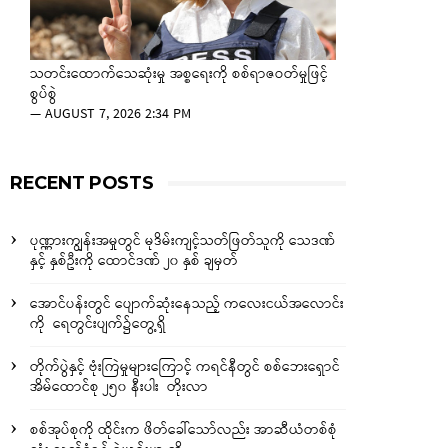
သတင်းထောက်သေဆုံးမှု အစ္စရေးကို စစ်ရာဇဝတ်မှုဖြင့်
စွပ်စွဲ
—
AUGUST 7, 2026 2:34 PM
RECENT POSTS
ပုဏ္ဏားကျွန်းအမှုတွင် မုဒိမ်းကျင့်သတ်ဖြတ်သူကို သေဒဏ်
နှင့် နှစ်ဦးကို ထောင်ဒဏ် ၂၀ နှစ် ချမှတ်
အောင်ပန်းတွင် ပျောက်ဆုံးနေသည့် ကလေးငယ်အလောင်း
ကို ရေတွင်းပျက်၌တွေ့ရှိ
တိုက်ပွဲနှင့် ဗုံးကြဲမှုများကြောင့် ကရင်နီတွင် စစ်ဘေးရှောင်
အိမ်ထောင်စု ၂၅၀ နီးပါး တိုးလာ
စစ်အုပ်စုကို ထိုင်းက ဖိတ်ခေါ်သော်လည်း အာဆီယံတစ်စုံ