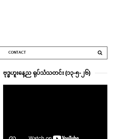
CONTACT
ဗုဒ္ဓဟူးနေ့ည ရုပ်သံသတင်း (၁၃-၅-၂၆)