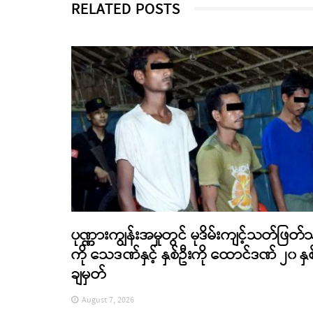
RELATED POSTS
ပုဏ္ဏားကျွန်းအမှုတွင် မုဒိမ်းကျင့်သတ်ဖြတ်
ကို သေဒဏ်နှင့် နှစ်ဦးကို ထောင်ဒဏ် ၂၀ နှစ
ချမှတ်
August 7, 2026