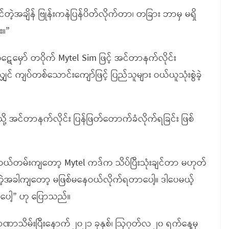
ျင်တဲ့အချိန် ဗြုန်းကနဲပြန်ပိတ်လိုက်တာ၊ တခြား ဘာမှ မရှိ
း။”
 ကုဋေမှော် တဝိုက် Mytel Sim ဖြင့် အင်တာနက်လိုင်း
် ကျပ်တစ်သောင်းကျော်ဖြင့် ပြည်သူများ ဝယ်ယူသုံးစွဲခဲ့
ဲ့သို့ အင်တာနက်လိုင်း ပြန်ဖြတ်တောက်ခံလိုက်ရခြင်း ဖြစ်
ယ်တမ်းကျတော့ Mytel ကဒ်က သိပ်ပြီးသုံးချင်တာ မဟုတ်
ရတဲ့အခါကျတော့ မဖြစ်မနေဝယ်လိုက်ရတာပေါ့။ ဒါပေမယ့်
ပေါ့” ဟု ပြောသည်။
အာဏာသိမ်းပြီးနောက် ၂၀၂၁ ခုနှစ်၊ ဩဂုတ်လ ၂၀ ရက်နေ့မှ