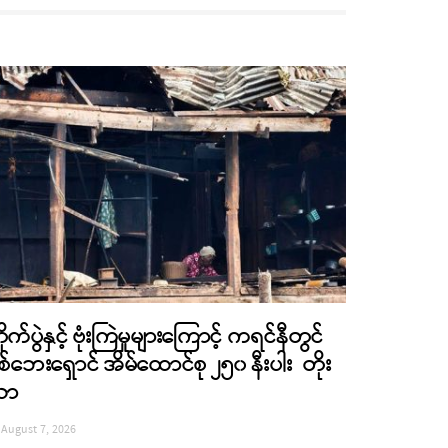
ိုက်ပွဲနှင့် ဗုံးကြဲမှုများကြောင့် ကရင်နီတွင်
စ်ဘေးရှောင် အိမ်ထောင်စု ၂၅၀ နီးပါး တိုး
လာ
August 7, 2026