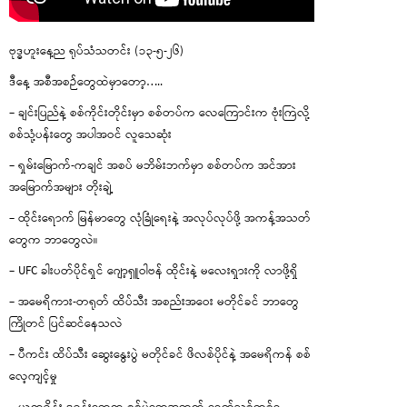
ဗုဒ္ဓဟူးနေ့ည ရုပ်သံသတင်း (၁၃-၅-၂၆)
ဒီနေ့ အစီအစဉ်တွေထဲမှာတော့…..
– ချင်းပြည်နဲ့ စစ်ကိုင်းတိုင်းမှာ စစ်တပ်က လေကြောင်းက ဗုံးကြဲလို့
စစ်သုံ့ပန်းတွေ အပါအဝင် လူသေဆုံး
– ရှမ်းမြောက်-ကချင် အစပ် မဘိမ်းဘက်မှာ စစ်တပ်က အင်အား
အမြောက်အများ တိုးချဲ့
– ထိုင်းရောက် မြန်မာတွေ လုံခြုံရေးနဲ့ အလုပ်လုပ်ဖို့ အကန့်အသတ်
တွေက ဘာတွေလဲ။
– UFC ခါးပတ်ပိုင်ရှင် ဂျော့ရှူဝါဗန် ထိုင်းနဲ့ မလေးရှားကို လာဖို့ရှိ
– အမေရိကား-တရုတ် ထိပ်သီး အစည်းအဝေး မတိုင်ခင် ဘာတွေ
ကြိုတင် ပြင်ဆင်နေသလဲ
– ပီကင်း ထိပ်သီး ဆွေးနွေးပွဲ မတိုင်ခင် ဖိလစ်ပိုင်နဲ့ အမေရိကန် စစ်
လေ့ကျင့်မှု