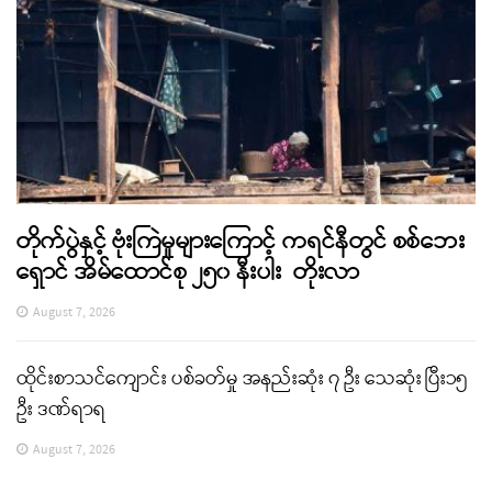
တိုက်ပွဲနှင့် ဗုံးကြဲမှုများကြောင့် ကရင်နီတွင် စစ်ဘေး
ရှောင် အိမ်ထောင်စု ၂၅၀ နီးပါး တိုးလာ
August 7, 2026
ထိုင်းစာသင်ကျောင်း ပစ်ခတ်မှု အနည်းဆုံး ၇ ဦး သေဆုံး ပြီး၁၅
ဦး ဒဏ်ရာရ
August 7, 2026