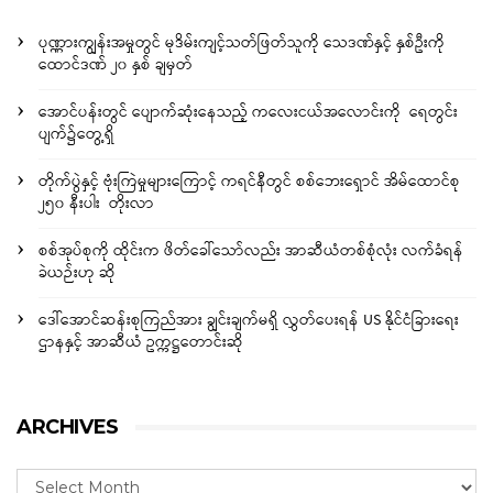
ပုဏ္ဏားကျွန်းအမှုတွင် မုဒိမ်းကျင့်သတ်ဖြတ်သူကို သေဒဏ်နှင့် နှစ်ဦးကို
ထောင်ဒဏ် ၂၀ နှစ် ချမှတ်
အောင်ပန်းတွင် ပျောက်ဆုံးနေသည့် ကလေးငယ်အလောင်းကို ရေတွင်း
ပျက်၌တွေ့ရှိ
တိုက်ပွဲနှင့် ဗုံးကြဲမှုများကြောင့် ကရင်နီတွင် စစ်ဘေးရှောင် အိမ်ထောင်စု
၂၅၀ နီးပါး တိုးလာ
စစ်အုပ်စုကို ထိုင်းက ဖိတ်ခေါ်သော်လည်း အာဆီယံတစ်စုံလုံး လက်ခံရန်
ခဲယဉ်းဟု ဆို
ဒေါ်အောင်ဆန်းစုကြည်အား ချွင်းချက်မရှိ လွှတ်ပေးရန် US နိုင်ငံခြားရေး
ဌာနနှင့် အာဆီယံ ဥက္ကဋ္ဌတောင်းဆို
ARCHIVES