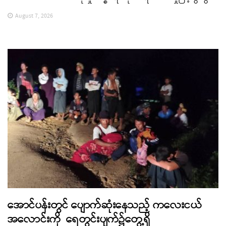
August 7, 2026
အောင်ပန်းတွင် ပျောက်ဆုံးနေသည့် ကလေးငယ်
အလောင်းကို ရေတွင်းပျက်၌တွေ့ရှိ