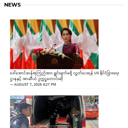
NEWS
ဒေါ်အောင်ဆန်းစုကြည်အား ချွင်းချက်မရှိ လွှတ်ပေးရန် US နိုင်ငံခြားရေး
ဌာနနှင့် အာဆီယံ ဥက္ကဋ္ဌတောင်းဆို
—
AUGUST 7, 2026 4:27 PM