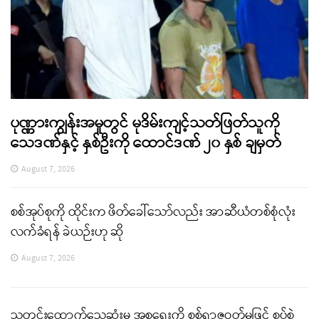
ပုဏ္ဏားကျွန်းအမှုတွင် မုဒိမ်းကျင့်သတ်ဖြတ်သူကို
သေဒဏ်နှင့် နှစ်ဦးကို ထောင်ဒဏ် ၂၀ နှစ် ချမှတ်
August 7, 2026
စစ်အုပ်စုကို ထိုင်းက ဖိတ်ခေါ်သော်လည်း အာဆီယံတစ်စုံလုံး
လက်ခံရန် ခဲယဉ်းဟု ဆို
August 7, 2026
သတင်းထောက်သေဆုံးမှု အစ္စရေးကို စစ်ရာဇဝတ်မှုဖြင့် စွပ်စွဲ