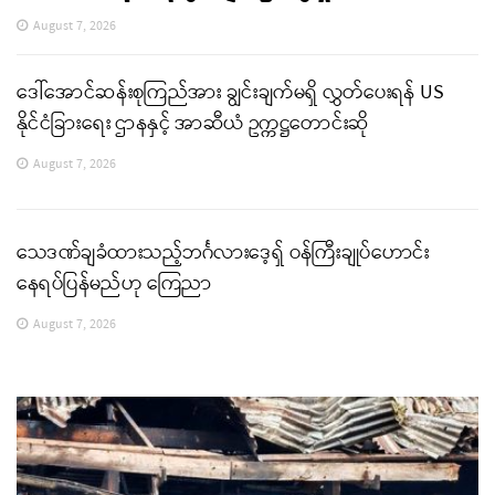
August 7, 2026
ဒေါ်အောင်ဆန်းစုကြည်အား ချွင်းချက်မရှိ လွှတ်ပေးရန် US
နိုင်ငံခြားရေး ဌာနနှင့် အာဆီယံ ဥက္ကဋ္ဌတောင်းဆို
August 7, 2026
သေဒဏ်ချခံထားသည့်ဘင်္ဂလားဒေ့ရှ် ဝန်ကြီးချုပ်ဟောင်း
နေရပ်ပြန်မည်ဟု ကြေညာ
August 7, 2026