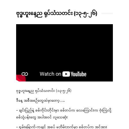
ဗုဒ္ဓဟူးနေ့ည ရုပ်သံသတင်း (၁၃-၅-၂၆)
ဗုဒ္ဓဟူးနေ့ည ရုပ်သံသတင်း (၁၃-၅-၂၆)
ဒီနေ့ အစီအစဉ်တွေထဲမှာတော့…..
– ချင်းပြည်နဲ့ စစ်ကိုင်းတိုင်းမှာ စစ်တပ်က လေကြောင်းက ဗုံးကြဲလို့
စစ်သုံ့ပန်းတွေ အပါအဝင် လူသေဆုံး
– ရှမ်းမြောက်-ကချင် အစပ် မဘိမ်းဘက်မှာ စစ်တပ်က အင်အား