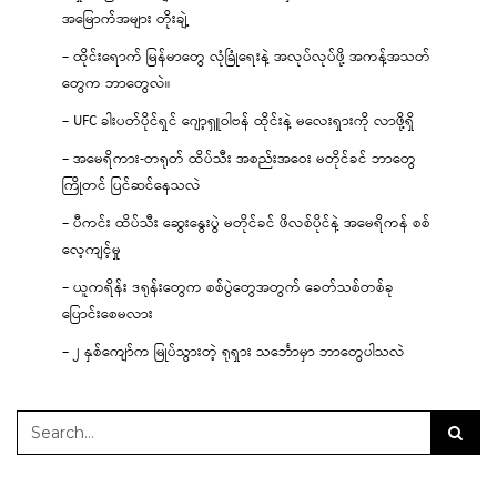
အမြောက်အများ တိုးချဲ့
– ထိုင်းရောက် မြန်မာတွေ လုံခြုံရေးနဲ့ အလုပ်လုပ်ဖို့ အကန့်အသတ်
တွေက ဘာတွေလဲ။
– UFC ခါးပတ်ပိုင်ရှင် ဂျော့ရှူဝါဗန် ထိုင်းနဲ့ မလေးရှားကို လာဖို့ရှိ
– အမေရိကား-တရုတ် ထိပ်သီး အစည်းအဝေး မတိုင်ခင် ဘာတွေ
ကြိုတင် ပြင်ဆင်နေသလဲ
– ပီကင်း ထိပ်သီး ဆွေးနွေးပွဲ မတိုင်ခင် ဖိလစ်ပိုင်နဲ့ အမေရိကန် စစ်
လေ့ကျင့်မှု
– ယူကရိန်း ဒရုန်းတွေက စစ်ပွဲတွေအတွက် ခေတ်သစ်တစ်ခု
ပြောင်းစေမလား
– ၂ နှစ်ကျော်က မြုပ်သွားတဲ့ ရုရှား သင်္ဘောမှာ ဘာတွေပါသလဲ