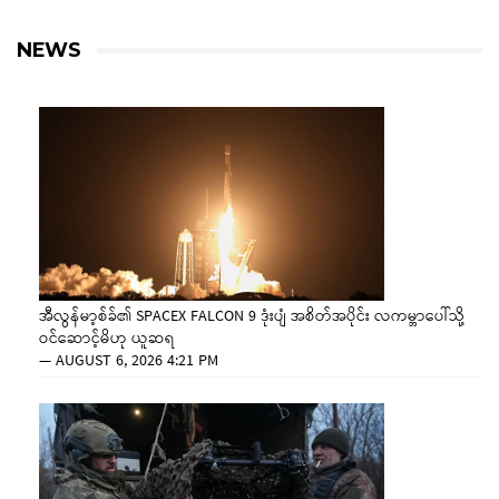
NEWS
အီလွန်မာ့စ်ခ်၏ SPACEX FALCON 9 ဒုံးပျံ အစိတ်အပိုင်း လကမ္ဘာပေါ်သို့
ဝင်ဆောင့်မိဟု ယူဆရ
—
AUGUST 6, 2026 4:21 PM