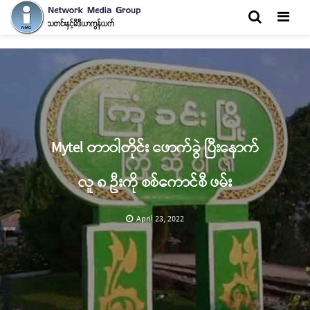
Men
Mytel တာဝါတိုင်း ဖောက်ခွဲ ပြီးနောက်
လူ ၈ ဦးကို စစ်ကောင်စီ ဖမ်း
April 23, 2022