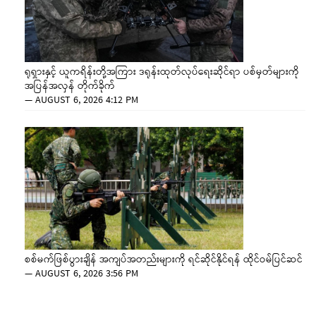
ရုရှားနှင့် ယူကရိန်းတို့အကြား ဒရုန်းထုတ်လုပ်ရေးဆိုင်ရာ ပစ်မှတ်များကို
အပြန်အလှန် တိုက်ခိုက်
—
AUGUST 6, 2026 4:12 PM
စစ်မက်ဖြစ်ပွားချိန် အကျပ်အတည်းများကို ရင်ဆိုင်နိုင်ရန် ထိုင်ဝမ်ပြင်ဆင်
—
AUGUST 6, 2026 3:56 PM