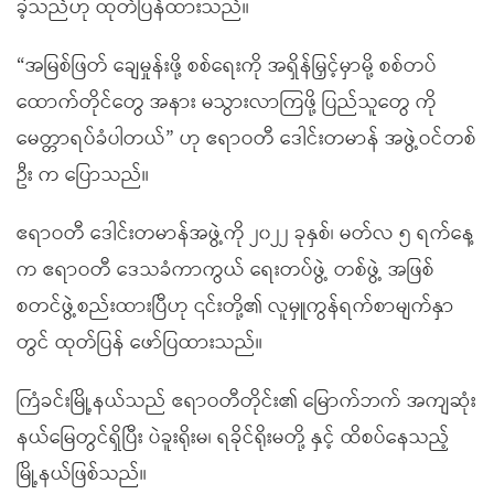
ခဲ့သည်ဟု ထုတ်ပြန်ထားသည်။
“အမြစ်ဖြတ် ချေမှုန်းဖို့ စစ်ရေးကို အရှိန်မြှင့်မှာမို့ စစ်တပ်
ထောက်တိုင်တွေ အနား မသွားလာကြဖို့ ပြည်သူတွေ ကို
မေတ္တာရပ်ခံပါတယ်” ဟု ဧရာဝတီ ဒေါင်းတမာန် အဖွဲ့ဝင်တစ်
ဦး က ပြောသည်။
ဧရာဝတီ ဒေါင်းတမာန်အဖွဲ့ကို ၂၀၂၂ ခုနှစ်၊ မတ်လ ၅ ရက်နေ့
က ဧရာဝတီ ဒေသခံကာကွယ် ရေးတပ်ဖွဲ့ တစ်ဖွဲ့ အဖြစ်
စတင်ဖွဲ့စည်းထားပြီဟု ၎င်းတို့၏ လူမှူကွန်ရက်စာမျက်နှာ
တွင် ထုတ်ပြန် ဖော်ပြထားသည်။
ကြံခင်းမြို့နယ်သည် ဧရာဝတီတိုင်း၏ မြောက်ဘက် အကျဆုံး
နယ်မြေတွင်ရှိပြီး ပဲခူးရိုးမ၊ ရခိုင်ရိုးမတို့ နှင့် ထိစပ်နေသည့်
မြို့နယ်ဖြစ်သည်။