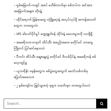
– ရှမ်းမြောက်-ကချင် အစပ် မဘိမ်းဘက်မှာ စစ်တပ်က အင်အား
အမြောက်အများ တိုးချဲ့
– ထိုင်းရောက် မြန်မာတွေ လုံခြုံရေးနဲ့ အလုပ်လုပ်ဖို့ အကန့်အသတ်
တွေက ဘာတွေလဲ။
– UFC ခါးပတ်ပိုင်ရှင် ဂျော့ရှူဝါဗန် ထိုင်းနဲ့ မလေးရှားကို လာဖို့ရှိ
– အမေရိကား-တရုတ် ထိပ်သီး အစည်းအဝေး မတိုင်ခင် ဘာတွေ
ကြိုတင် ပြင်ဆင်နေသလဲ
– ပီကင်း ထိပ်သီး ဆွေးနွေးပွဲ မတိုင်ခင် ဖိလစ်ပိုင်နဲ့ အမေရိကန် စစ်
လေ့ကျင့်မှု
– ယူကရိန်း ဒရုန်းတွေက စစ်ပွဲတွေအတွက် ခေတ်သစ်တစ်ခု
ပြောင်းစေမလား
– ၂ နှစ်ကျော်က မြုပ်သွားတဲ့ ရုရှား သင်္ဘောမှာ ဘာတွေပါသလဲ