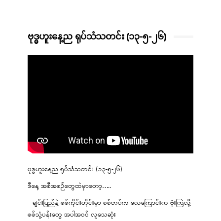
ဗုဒ္ဓဟူးနေ့ည ရုပ်သံသတင်း (၁၃-၅-၂၆)
ဗုဒ္ဓဟူးနေ့ည ရုပ်သံသတင်း (၁၃-၅-၂၆)
ဒီနေ့ အစီအစဉ်တွေထဲမှာတော့…..
– ချင်းပြည်နဲ့ စစ်ကိုင်းတိုင်းမှာ စစ်တပ်က လေကြောင်းက ဗုံးကြဲလို့
စစ်သုံ့ပန်းတွေ အပါအဝင် လူသေဆုံး