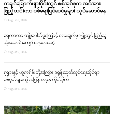
ကချင်မြောက်ဖျားပိုင်းတွင် စစ်အုပ်စုက အင်အား
ဖြည့်တင်းကာ စစ်ရေးပြင်ဆင်မှုများ လုပ်ဆောင်နေ
August 6, 2026
ရေကာတာ ကျိုးပေါက်မှုကြောင့် လေးမျက်နှာမြို့တွင် ပြည်သူ
သုံးသောင်းကျော် ရေဘေးသင့်
August 6, 2026
ရုရှားနှင့် ယူကရိန်းတို့အကြား ဒရုန်းထုတ်လုပ်ရေးဆိုင်ရာ
ပစ်မှတ်များကို အပြန်အလှန် တိုက်ခိုက်
August 6, 2026