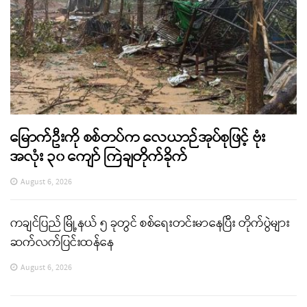
မြောက်ဦးကို စစ်တပ်က လေယာဉ်အုပ်စုဖြင့် ဗုံး
အလုံး ၃၀ ကျော် ကြဲချတိုက်ခိုက်
August 6, 2026
ကချင်ပြည် မြို့နယ် ၅ ခုတွင် စစ်ရေးတင်းမာနေပြီး တိုက်ပွဲများ
ဆက်လက်ပြင်းထန်နေ
August 6, 2026