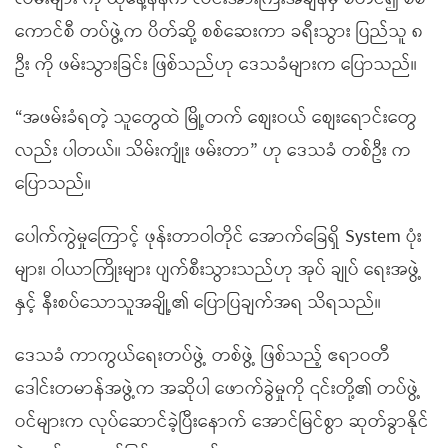
ကောင်စီ တပ်ဖွဲ့က ပိတ်ဆို့ စစ်ဆေးကာ ခရီးသွား ပြည်သူ ၈
ဦး ကို ဖမ်းသွားခြင်း ဖြစ်သည်ဟု ဒေသခံများက ပြောသည်။
“အဖမ်းခံရတဲ့ သူတွေထဲ မြို့တက် စျေးဝယ် စျေးရောင်းတွေ
လည်း ပါတယ်။ သိမ်းကျုံး ဖမ်းတာ” ဟု ဒေသခံ တစ်ဦး က
ပြောသည်။
ပေါက်ကွဲမှုကြောင့် ဖုန်းတာဝါတိုင် အောက်ခြေရှိ System ပုံး
များ၊ ဝါယာကြိုးများ ပျက်စီးသွားသည်ဟု အုပ် ချုပ် ရေးအဖွဲ့
နှင့် နီးစပ်သောသူအချို့၏ ပြောပြချက်အရ သိရသည်။
ဒေသခံ ကာကွယ်ရေးတပ်ဖွဲ့ တစ်ဖွဲ့ ဖြစ်သည့် ဧရာဝတီ
ဒေါင်းတမာန်အဖွဲ့က အဆိုပါ ဖောက်ခွဲမှုကို ၎င်းတို့၏ တပ်ဖွဲ့
ဝင်များက လုပ်ဆောင်ခဲ့ပြီးနောက် အောင်မြင်စွာ ဆုတ်ခွာနိုင်