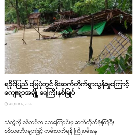
ရခိုင်ပြည် မြေပုံတွင် မိုးဆက်တိုက်ရွာသွန်းမှုကြောင့်
ကျေးရွာအချို့ ရေကြီးနစ်မြုပ်
August 6, 2026
သံတွဲကို စစ်တပ်က လေကြောင်းမှ ဆက်တိုက်ဗုံးကြဲပြီး
စစ်သင်္ဘောများဖြင့် ကမ်းတက်ရန် ကြိုးပမ်းနေ