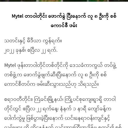
Mytel တာဝါတိုင်း ဖောက်ခွဲ ပြီးနောက် လူ ၈ ဦးကို စစ်
ကောင်စီ ဖမ်း
သတင်းနှင့် မီဒီယာ ကွန်ရက်။
၂၀၂၂ ခုနှစ်၊ ဧပြီလ ၂၂ ရက်.
Mytel ဖုန်းတာဝါတိုင်တစ်တိုင်ကို ဒေသခံကာကွယ် တပ်ဖွဲ့
တစ်ဖွဲ့က ဖောက်ခွဲဖျက်ဆီးပြီးနောက် လူ ၈ ဦးကို စစ်
ကောင်စီတပ်က ဖမ်းဆီးသွားသည်ဟု သိရသည်။
ဧရာဝတီတိုင်း၊ ကြံခင်းမြို့နယ်၊ ကြို့ပင်စုကျေးရွာရှိ တာဝါ
တိုင်တွင် ဧပြီလ ၂၂ ရက်နေ့၊ နံနက် ၁ နာရီ ကျော်ခန့်က
ပေါက်ကွဲမှု ဖြစ်ပွားခဲ့ပြီးနောက် ယင်းနေရာဝန်းကျင်နှင့်
လမ်းများ ကို ထိုနေ့နံနက် လင်းအားကြီးအချိန်မှ စတင်၍ စစ်