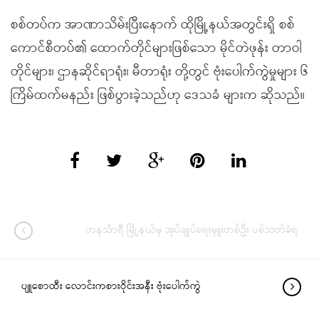
စစ်တပ်က အာဏာသိမ်းပြီးနောက် ထိုမြို့နယ်အတွင်းရှိ စစ်
ကောင်စီတပ်၏ ထောက်တိုင်များဖြစ်သော မိုင်တဲဖုန်း တာဝါ
တိုင်များ၊ ဌာနဆိုင်ရာရုံး၊ မီတာရုံး တို့တွင် ဗုံးပေါက်ကွဲမှုများ ၆
ကြိမ်ထက်မနည်း ဖြစ်ပွားခဲ့သည်ဟု ဒေသခံ များက ဆိုသည်။
တနင်္သာရီ မြို့နယ်မှ အုပ်ချုပ်ရေးမှူးတစ်ဦး ပစ်သတ်ခံရ
ပျူစောထီး လောင်းကစားဝိုင်းအနီး ဗုံးပေါက်ကွဲ