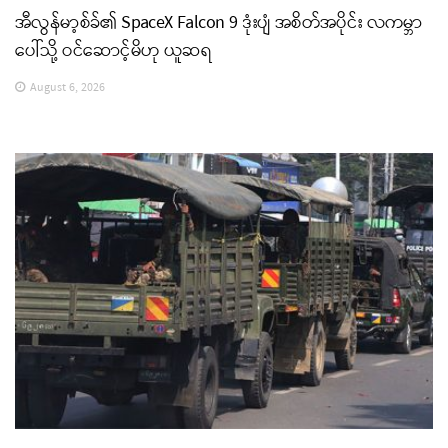
အီလွန်မာ့စ်ခ်၏ SpaceX Falcon 9 ဒုံးပျံ အစိတ်အပိုင်း လကမ္ဘာ
ပေါ်သို့ ဝင်ဆောင့်မိဟု ယူဆရ
August 6, 2026