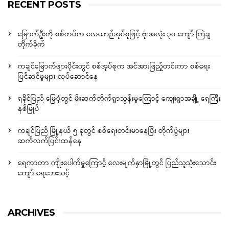
RECENT POSTS
မြောက်ဦးကို စစ်တပ်က လေယာဉ်အုပ်စုဖြင့် ဗုံးအလုံး ၃၀ ကျော် ကြဲချ
တိုက်ခိုက်
ကချင်မြောက်ဖျားပိုင်းတွင် စစ်အုပ်စုက အင်အားဖြည့်တင်းကာ စစ်ရေး
ပြင်ဆင်မှုများ လုပ်ဆောင်နေ
ရခိုင်ပြည် မြေပုံတွင် မိုးဆက်တိုက်ရွာသွန်းမှုကြောင့် ကျေးရွာအချို့ ရေကြီး
နစ်မြုပ်
ကချင်ပြည် မြို့နယ် ၅ ခုတွင် စစ်ရေးတင်းမာနေပြီး တိုက်ပွဲများ
ဆက်လက်ပြင်းထန်နေ
ရေကာတာ ကျိုးပေါက်မှုကြောင့် လေးမျက်နှာမြို့တွင် ပြည်သူသုံးသောင်း
ကျော် ရေဘေးသင့်
ARCHIVES