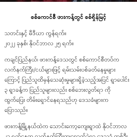
စစ်ကောင်စီ ဖားကန့်တွင် စစ်ရှိန်မြင့်
သတင်းနှင့် မီဒီယာ ကွန်ရက်။
၂၀၂၂ ခုနှစ်၊ နိုဝင်ဘာလ ၂၅ ရက်။
ကချင်ပြည်နယ်၊ ဖားကန့်ဒေသတွင် စစ်ကောင်စီတပ်က
လက်နက်ကြီး/ငယ်များဖြင့် ရမ်းသမ်းပစ်ခတ်နေမှုများ
ကြောင့် ပြည်သူထိမှန်သေဆုံးမှုများရှိခဲ့သည့်အပြင် ရွာပေါင်း
၃ ရွာခန့်က ပြည်သူများလည်း စစ်ဘေးလွတ်ရာ ကို
ထွက်ပြေး တိမ်းရှောင်နေရသည်ဟု ဒေသခံများက
ပြောသည်။
ဖားကန့်မြို့နယ်ထဲက သောင်းကော့ကျေးရွာထဲ နိုဝင်ဘာလ
၂၃ ရက်နေ့က လက်နက်ကြီးကျရောက်ခဲ့ရာ ဒေသခံ တစ်ဦး