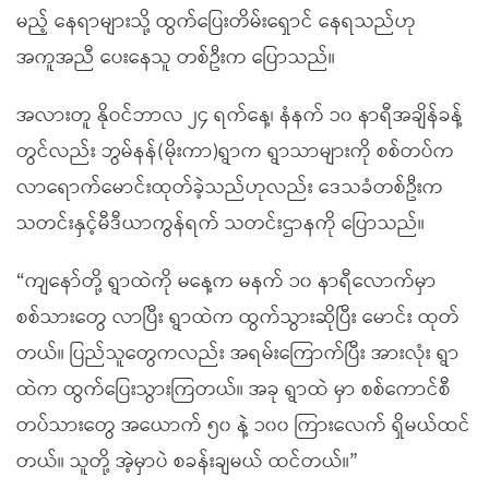
မည့် နေရာများသို့ ထွက်ပြေးတိမ်းရှောင် နေရသည်ဟု
အကူအညီ ပေးနေသူ တစ်ဦးက ပြောသည်။
အလားတူ နိုဝင်ဘာလ ၂၄ ရက်နေ့၊ နံနက် ၁၀ နာရီအချိန်ခန့်
တွင်လည်း ဘွမ်နန်(မိုးကာ)ရွာက ရွာသာများကို စစ်တပ်က
လာရောက်မောင်းထုတ်ခဲ့သည်ဟုလည်း ဒေသခံတစ်ဦးက
သတင်းနှင့်မီဒီယာကွန်ရက် သတင်းဌာနကို ပြောသည်။
“ကျနော်တို့ ရွာထဲကို မနေ့က မနက် ၁၀ နာရီလောက်မှာ
စစ်သားတွေ လာပြီး ရွာထဲက ထွက်သွားဆိုပြီး မောင်း ထုတ်
တယ်။ ပြည်သူတွေကလည်း အရမ်းကြောက်ပြီး အားလုံး ရွာ
ထဲက ထွက်ပြေးသွားကြတယ်။ အခု ရွာထဲ မှာ စစ်ကောင်စီ
တပ်သားတွေ အယောက် ၅၀ နဲ့ ၁၀၀ ကြားလေက် ရှိမယ်ထင်
တယ်။ သူတို့ အဲ့မှာပဲ စခန်းချမယ် ထင်တယ်။”