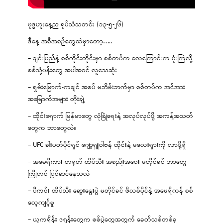
ဗုဒ္ဓဟူးနေ့ည ရုပ်သံသတင်း (၁၃-၅-၂၆)
ဒီနေ့ အစီအစဉ်တွေထဲမှာတော့…..
– ချင်းပြည်နဲ့ စစ်ကိုင်းတိုင်းမှာ စစ်တပ်က လေကြောင်းက ဗုံးကြဲလို့
စစ်သုံ့ပန်းတွေ အပါအဝင် လူသေဆုံး
– ရှမ်းမြောက်-ကချင် အစပ် မဘိမ်းဘက်မှာ စစ်တပ်က အင်အား
အမြောက်အများ တိုးချဲ့
– ထိုင်းရောက် မြန်မာတွေ လုံခြုံရေးနဲ့ အလုပ်လုပ်ဖို့ အကန့်အသတ်
တွေက ဘာတွေလဲ။
– UFC ခါးပတ်ပိုင်ရှင် ဂျော့ရှူဝါဗန် ထိုင်းနဲ့ မလေးရှားကို လာဖို့ရှိ
– အမေရိကား-တရုတ် ထိပ်သီး အစည်းအဝေး မတိုင်ခင် ဘာတွေ
ကြိုတင် ပြင်ဆင်နေသလဲ
– ပီကင်း ထိပ်သီး ဆွေးနွေးပွဲ မတိုင်ခင် ဖိလစ်ပိုင်နဲ့ အမေရိကန် စစ်
လေ့ကျင့်မှု
– ယူကရိန်း ဒရုန်းတွေက စစ်ပွဲတွေအတွက် ခေတ်သစ်တစ်ခု