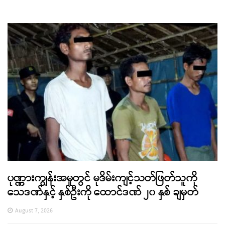
ပုဏ္ဏားကျွန်းအမှုတွင် မုဒိမ်းကျင့်သတ်ဖြတ်သူကို
သေဒဏ်နှင့် နှစ်ဦးကို ထောင်ဒဏ် ၂၀ နှစ် ချမှတ်
August 7, 2026