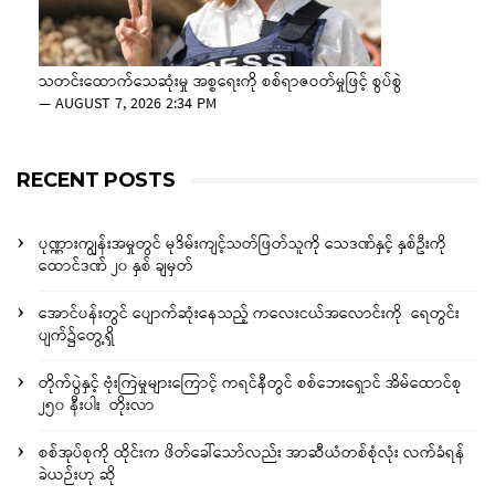
သတင်းထောက်သေဆုံးမှု အစ္စရေးကို စစ်ရာဇဝတ်မှုဖြင့် စွပ်စွဲ
—
AUGUST 7, 2026 2:34 PM
RECENT POSTS
ပုဏ္ဏားကျွန်းအမှုတွင် မုဒိမ်းကျင့်သတ်ဖြတ်သူကို သေဒဏ်နှင့် နှစ်ဦးကို
ထောင်ဒဏ် ၂၀ နှစ် ချမှတ်
အောင်ပန်းတွင် ပျောက်ဆုံးနေသည့် ကလေးငယ်အလောင်းကို ရေတွင်း
ပျက်၌တွေ့ရှိ
တိုက်ပွဲနှင့် ဗုံးကြဲမှုများကြောင့် ကရင်နီတွင် စစ်ဘေးရှောင် အိမ်ထောင်စု
၂၅၀ နီးပါး တိုးလာ
စစ်အုပ်စုကို ထိုင်းက ဖိတ်ခေါ်သော်လည်း အာဆီယံတစ်စုံလုံး လက်ခံရန်
ခဲယဉ်းဟု ဆို