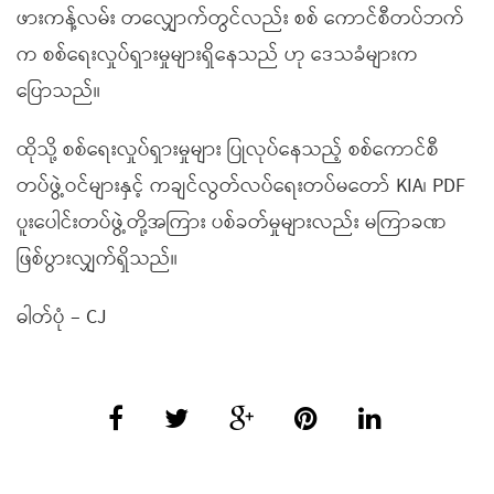
ဖားကန့်လမ်း တလျှောက်တွင်လည်း စစ် ကောင်စီတပ်ဘက်
က စစ်ရေးလှုပ်ရှားမှုများရှိနေသည် ဟု ဒေသခံများက
ပြောသည်။
ထိုသို့ စစ်ရေးလှုပ်ရှားမှုများ ပြုလုပ်နေသည့် စစ်ကောင်စီ
တပ်ဖွဲ့ဝင်များနှင့် ကချင်လွတ်လပ်ရေးတပ်မတော် KIA၊ PDF
ပူးပေါင်းတပ်ဖွဲ့တို့အကြား ပစ်ခတ်မှုများလည်း မကြာခဏ
ဖြစ်ပွားလျှက်ရှိသည်။
ဓါတ်ပုံ – CJ