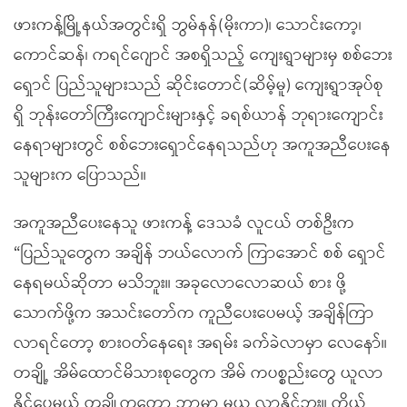
ဖားကန့်မြို့နယ်အတွင်းရှိ ဘွမ်နန်(မိုးကာ)၊ သောင်းကော့၊
ကောင်ဆန်၊ ကရင်ဂျောင် အစရှိသည့် ကျေးရွာများမှ စစ်ဘေး
ရှောင် ပြည်သူများသည် ဆိုင်းတောင်(ဆိမ့်မူ) ကျေးရွာအုပ်စု
ရှိ ဘုန်းတော်ကြီးကျောင်းများနှင့် ခရစ်ယာန် ဘုရားကျောင်း
နေရာများတွင် စစ်ဘေးရှောင်နေရသည်ဟု အကူအညီပေးနေ
သူများက ပြောသည်။
အကူအညီပေးနေသူ ဖားကန့် ဒေသခံ လူငယ် တစ်ဦးက
“ပြည်သူတွေက အချိန် ဘယ်လောက် ကြာအောင် စစ် ရှောင်
နေရမယ်ဆိုတာ မသိဘူး။ အခုလောလောဆယ် စား ဖို့
သောက်ဖို့က အသင်းတော်က ကူညီပေးပေမယ့် အချိန်ကြာ
လာရင်တော့ စားဝတ်နေရေး အရမ်း ခက်ခဲလာမှာ လေနော်။
တချို့ အိမ်ထောင်မိသားစုတွေက အိမ် ကပစ္စည်းတွေ ယူလာ
နိုင်ပေမယ့် တချို့ကတော့ ဘာမှာ မယူ လာနိုင်ဘူး။ ကိုယ်