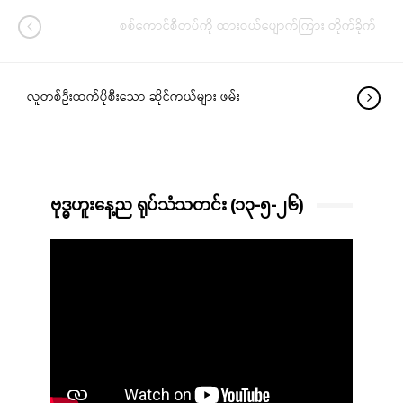
စစ်ကောင်စီတပ်ကို ထားဝယ်ပျောက်ကြား တိုက်ခိုက်
လူတစ်ဦးထက်ပိုစီးသော ဆိုင်ကယ်များ ဖမ်း
ဗုဒ္ဓဟူးနေ့ည ရုပ်သံသတင်း (၁၃-၅-၂၆)