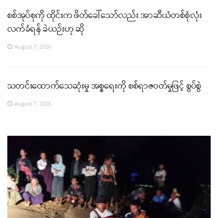
စစ်အုပ်စုကို ထိုင်းက ဖိတ်ခေါ်သော်လည်း အာဆီယံတစ်စုံလုံး
လက်ခံရန် ခဲယဉ်းဟု ဆို
August 7, 2026
သတင်းထောက်သေဆုံးမှု အစ္စရေးကို စစ်ရာဇဝတ်မှုဖြင့် စွပ်စွဲ
August 7, 2026