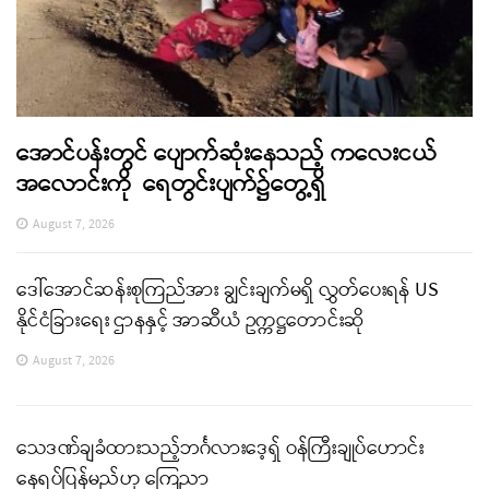
အောင်ပန်းတွင် ပျောက်ဆုံးနေသည့် ကလေးငယ်
အလောင်းကို ရေတွင်းပျက်၌တွေ့ရှိ
August 7, 2026
ဒေါ်အောင်ဆန်းစုကြည်အား ချွင်းချက်မရှိ လွှတ်ပေးရန် US
နိုင်ငံခြားရေး ဌာနနှင့် အာဆီယံ ဥက္ကဋ္ဌတောင်းဆို
August 7, 2026
သေဒဏ်ချခံထားသည့်ဘင်္ဂလားဒေ့ရှ် ဝန်ကြီးချုပ်ဟောင်း
နေရပ်ပြန်မည်ဟု ကြေညာ