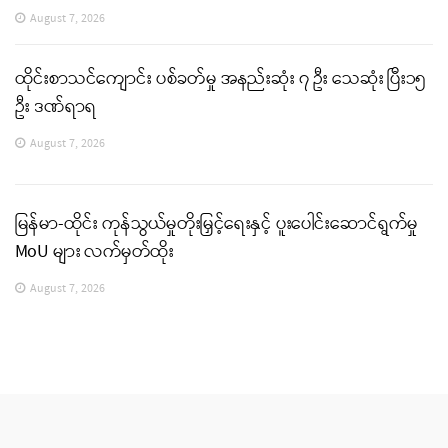
August 7, 2026
ထိုင်းစာသင်ကျောင်း ပစ်ခတ်မှု အနည်းဆုံး ၇ ဦး သေဆုံး ပြီး၁၅
ဦး ဒဏ်ရာရ
August 7, 2026
မြန်မာ-ထိုင်း ကုန်သွယ်မှုတိုးမြှင့်ရေးနှင့် ပူးပေါင်းဆောင်ရွက်မှု
MoU များ လက်မှတ်ထိုး
August 7, 2026