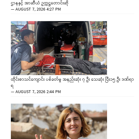
ဌာနနှင့် အာဆီယံ ဥက္ကဋ္ဌတောင်းဆို
—
AUGUST 7, 2026 4:27 PM
ထိုင်းစာသင်ကျောင်း ပစ်ခတ်မှု အနည်းဆုံး ၇ ဦး သေဆုံး ပြီး၁၅ ဦး ဒဏ်ရာ
ရ
—
AUGUST 7, 2026 2:44 PM