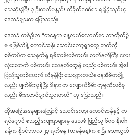
သေဆုံးခဲ့ပြီး ၇ ဦးထက်မနည်း ထိခိုက်ဒဏ်ရာ ရရှိခဲ့သည်ဟု
ဒေသခံများက ပြောသည်။
ဒေသခံ တစ်ဦးက “တနေ့က နေ့လယ်လောက်မှာ ဘာတိုက်ပွဲ
မှ မဖြစ်ဘဲနဲ့ ကောင်ဆန်၊ သောင်းကော့ရွာတွေ ဘက်ကို
စစ်တပ်က သေနတ်နဲ့ ရမ်းသမ်းပစ်တယ်။ လက်နက်ကြီး လေး
လုံးလောက် ပစ်တယ်။ သေနတ်တွေနဲ့ လည်း ပစ်တယ်။ အဲ့ဒါ
ပြည်သူတစ်ယေက် ထိမှန်ပြီး သေသွားတယ်။ နေအိမ်တချို့
လည်း ပျက်စီးကုန်ပြီး ဒီနား က ကျောက်စိမ်း ကုမ္ပဏီတစ်ခု
လည်း မီးလောင်ပျက်သွားတယ်” ဟု ပြောသည်။
ထိုအခြေအနေများကြောင့် သောင်းကော့၊ ကောင်ဆန်နှင့် က
ရင်ဂျောင် စသည့်ကျေးရွာများမှ ဒေသခံ ပြည်သူ ၆၀၀ နီးပါး
ခန့်က နိုဝင်ဘာလ ၂၃ ရက်နေ့ (ယမန်နေ့)က စပြီး ဘေးလွတ်