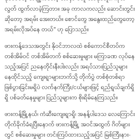
လွတ် ထွက်လာခဲ့ကြတာ။ အခု ကာလကလည်း ဆောင်းတွင်း
ဆိုတော့ အရမ်း အေးတယ်။ စောင်တွေ အနွေးထည်တွေတော့
အရမ်းလိုအပ်နေ တယ်” ဟု ပြောသည်။
ဖားကန့်ဒေသအတွင်း နိုဝင်ဘာလထဲ စစ်ကောင်စီတပ်က
တစ်အိမ်ဝင် တစ်အိမ်တက် စစ်ဆေးမှုများ မကြာခဏ လုပ်နေ
သည့်အပြင် ညနေတိုင်းနီးပါးလည်း အရပ်သားပြည်သူများ
နေထိုင်သည့် ကျေးရွာများဘက်သို့ တိုက်ပွဲ တစ်စုံတစ်ရာ
ဖြစ်ပွားခြင်းမရှိပဲ လက်နက်ကြီး/ငယ်များဖြင့် ရည်ရွယ်ချက်ရှိ
ရှိ ပစ်ခတ်နေမှုများ ပြည်သူများက စိုးရိမ်နေကြသည်။
ဖားကန့်မြို့နယ်၊ ကံဆီးကျေးရွာရှိ၊ အနန့်ပါဒေသ လေကြောင်း
တိုက်ခိုက်ခံရပြီးနောက် ဖားကန့်မြို့ အဝင်အထွက် ဂိတ်များ
တွင် စစ်ဆေးမှုများ တင်းကြပ်ထားသည့်အပြင် မြစ်ကြီးနား-