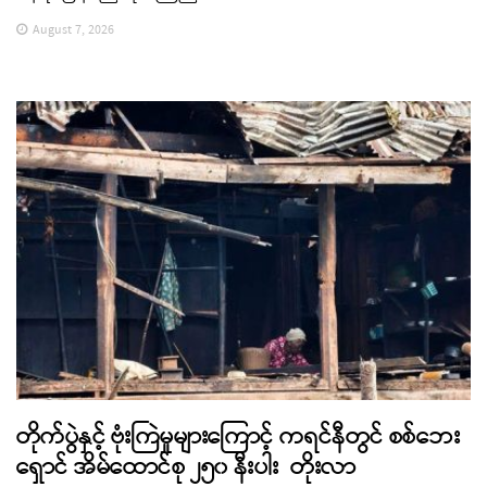
August 7, 2026
တိုက်ပွဲနှင့် ဗုံးကြဲမှုများကြောင့် ကရင်နီတွင် စစ်ဘေး
ရှောင် အိမ်ထောင်စု ၂၅၀ နီးပါး တိုးလာ