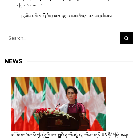
ပြောင်းစေမလား
– ၂ နှစ်ကျော်က မြုပ်သွားတဲ့ ရုရှား သင်္ဘောမှာ ဘာတွေပါသလဲ
NEWS
ဒေါ်အောင်ဆန်းစုကြည်အား ချွင်းချက်မရှိ လွှတ်ပေးရန် US နိုင်ငံခြားရေး