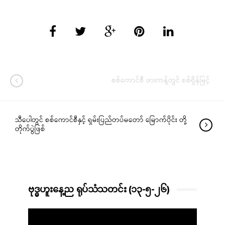
စစ်ကောင်စီ ဖားကန့်တွင် စစ်ရှိန်မြင့်
သီပေါတွင် စစ်ကောင်စီနှင့် ရှမ်းပြည်တပ်မတော် မြောက်ပိုင်း တို့
တိုက်ပွဲဖြစ်
ဗုဒ္ဓဟူးနေ့ည ရုပ်သံသတင်း (၁၃-၅-၂၆)