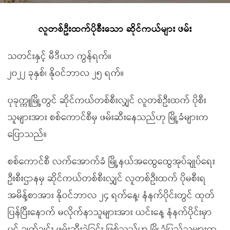
လူတစ်ဦးထက်ပိုစီးသော ဆိုင်ကယ်များ ဖမ်း
သတင်းနှင့် မီဒီယာ ကွန်ရက်။
၂၀၂၂ ခုနှစ်၊ နိုဝင်ဘာလ ၂၅ ရက်။
ပုခုက္ကူမြို့တွင် ဆိုင်ကယ်တစ်စီးလျှင် လူတစ်ဦးထက် ပိုစီး
သူများအား စစ်ကောင်စီမှ ဖမ်းဆီးနေသည်ဟု မြို့ခံများက
ပြောသည်။
စစ်ကောင်စီ လက်အောက်ခံ မြို့နယ်အထွေထွေအုပ်ချုပ်ရေး
ဦးစီးဌာနမှ ဆိုင်ကယ်တစ်စီးလျှင် လူတစ်ဦးထက် ပိုမစီးရ
အမိန့်စာအား နိုဝင်ဘာလ ၂၄ ရက်နေ့၊ နံနက်ပိုင်းတွင် ထုတ်
ပြန်ပြီးနောက် မလိုက်နာသူများအား ယင်းနေ့ နံနက်ပိုင်းမှာ
ပင် ချက်ချင်း ဖမ်းဆီးခဲ့ခြင်း ဖြစ်သည်ဟု မြို့ခံပြည်သူများက