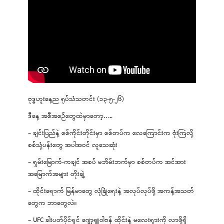
ဗုဒ္ဓဟူးနေ့ည ရုပ်သံသတင်း (၁၃-၅-၂၆)
ဒီနေ့ အစီအစဉ်တွေထဲမှာတော့…..
– ချင်းပြည်နဲ့ စစ်ကိုင်းတိုင်းမှာ စစ်တပ်က လေကြောင်းက ဗုံးကြဲလို့
စစ်သုံ့ပန်းတွေ အပါအဝင် လူသေဆုံး
– ရှမ်းမြောက်-ကချင် အစပ် မဘိမ်းဘက်မှာ စစ်တပ်က အင်အား
အမြောက်အများ တိုးချဲ့
– ထိုင်းရောက် မြန်မာတွေ လုံခြုံရေးနဲ့ အလုပ်လုပ်ဖို့ အကန့်အသတ်
တွေက ဘာတွေလဲ။
– UFC ခါးပတ်ပိုင်ရှင် ဂျော့ရှူဝါဗန် ထိုင်းနဲ့ မလေးရှားကို လာဖို့ရှိ