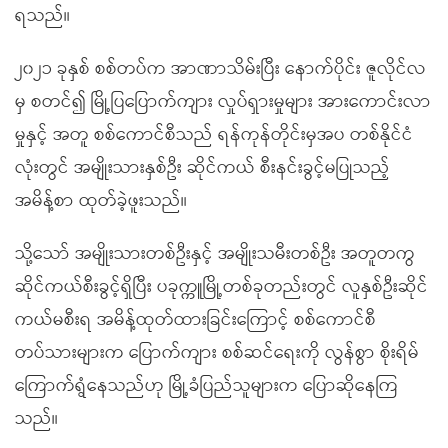
ရသည်။
၂၀၂၁ ခုနှစ် စစ်တပ်က အာဏာသိမ်းပြီး နောက်ပိုင်း ဇူလိုင်လ
မှ စတင်၍ မြို့ပြပြောက်ကျား လှုပ်ရှားမှုများ အားကောင်းလာ
မှုနှင့် အတူ စစ်ကောင်စီသည် ရန်ကုန်တိုင်းမှအပ တစ်နိုင်ငံ
လုံးတွင် အမျိုးသားနှစ်ဦး ဆိုင်ကယ် စီးနင်းခွင့်မပြုသည့်
အမိန့်စာ ထုတ်ခဲ့ဖူးသည်။
သို့သော် အမျိုးသားတစ်ဦးနှင့် အမျိုးသမီးတစ်ဦး အတူတကွ
ဆိုင်ကယ်စီးခွင့်ရှိပြီး ပခုက္ကူမြို့တစ်ခုတည်းတွင် လူနှစ်ဦးဆိုင်
ကယ်မစီးရ အမိန့်ထုတ်ထားခြင်းကြောင့် စစ်ကောင်စီ
တပ်သားများက ပြောက်ကျား စစ်ဆင်ရေးကို လွန်စွာ စိုးရိမ်
ကြောက်ရွံနေသည်ဟု မြို့ခံပြည်သူများက ပြောဆိုနေကြ
သည်။