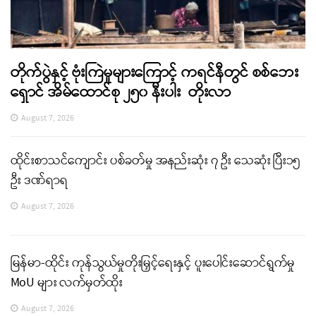
တိုက်ပွဲနှင့် ဗုံးကြဲမှုများကြောင့် ကရင်နီတွင် စစ်ဘေး
ရှောင် အိမ်ထောင်စု ၂၅၀ နီးပါး တိုးလာ
August 7, 2026
ထိုင်းစာသင်ကျောင်း ပစ်ခတ်မှု အနည်းဆုံး ၇ ဦး သေဆုံး ပြီး၁၅
ဦး ဒဏ်ရာရ
August 7, 2026
မြန်မာ-ထိုင်း ကုန်သွယ်မှုတိုးမြှင့်ရေးနှင့် ပူးပေါင်းဆောင်ရွက်မှု
MoU များ လက်မှတ်ထိုး
August 7, 2026