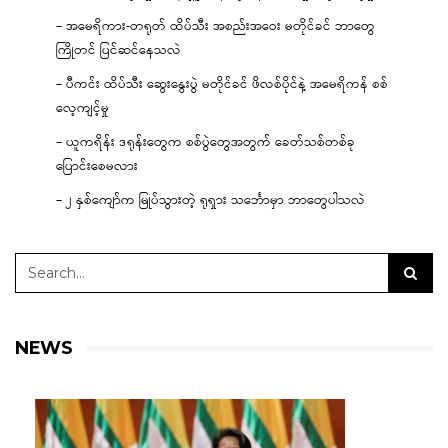
– အမေရိကား-တရုတ် ထိပ်သီး အစည်းအဝေး မတိုင်ခင် ဘာတွေ
ကြိုတင် ပြင်ဆင်နေသလဲ
– ပီကင်း ထိပ်သီး ဆွေးနွေးပွဲ မတိုင်ခင် ဖိလစ်ပိုင်နဲ့ အမေရိကန် စစ်
လေ့ကျင့်မှု
– ယူကရိန်း ဒရုန်းတွေက စစ်ပွဲတွေအတွက် ခေတ်သစ်တစ်ခု
ပြောင်းစေမလား
– ၂ နှစ်ကျော်က မြုပ်သွားတဲ့ ရုရှား သင်္ဘောမှာ ဘာတွေပါသလဲ
NEWS