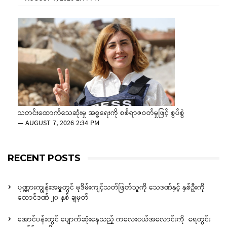
သတင်းထောက်သေဆုံးမှု အစ္စရေးကို စစ်ရာဇဝတ်မှုဖြင့် စွပ်စွဲ
—
AUGUST 7, 2026 2:34 PM
RECENT POSTS
ပုဏ္ဏားကျွန်းအမှုတွင် မုဒိမ်းကျင့်သတ်ဖြတ်သူကို သေဒဏ်နှင့် နှစ်ဦးကို
ထောင်ဒဏ် ၂၀ နှစ် ချမှတ်
အောင်ပန်းတွင် ပျောက်ဆုံးနေသည့် ကလေးငယ်အလောင်းကို ရေတွင်း