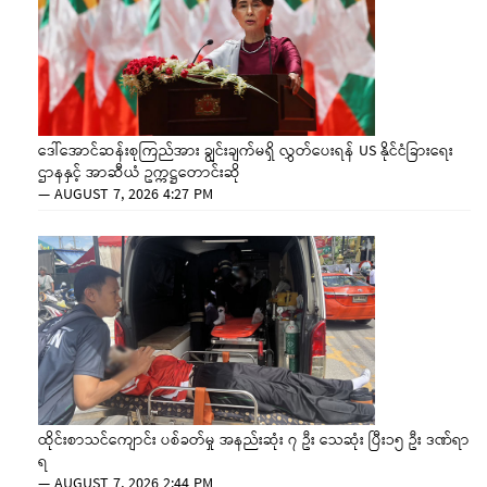
ဒေါ်အောင်ဆန်းစုကြည်အား ချွင်းချက်မရှိ လွှတ်ပေးရန် US နိုင်ငံခြားရေး
ဌာနနှင့် အာဆီယံ ဥက္ကဋ္ဌတောင်းဆို
—
AUGUST 7, 2026 4:27 PM
ထိုင်းစာသင်ကျောင်း ပစ်ခတ်မှု အနည်းဆုံး ၇ ဦး သေဆုံး ပြီး၁၅ ဦး ဒဏ်ရာ
ရ
—
AUGUST 7, 2026 2:44 PM