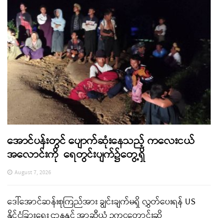
အောင်ပန်းတွင် ပျောက်ဆုံးနေသည့် ကလေးငယ်
အလောင်းကို ရေတွင်းပျက်၌တွေ့ရှိ
August 7, 2026
ဒေါ်အောင်ဆန်းစုကြည်အား ချွင်းချက်မရှိ လွှတ်ပေးရန် US
နိုင်ငံခြားရေး ဌာနနှင့် အာဆီယံ ဥက္ကဋ္ဌတောင်းဆို