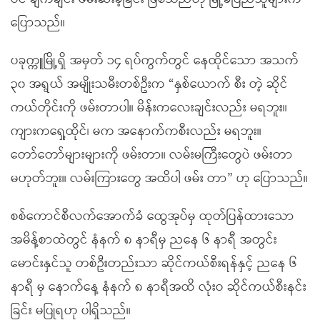
ပြောသည်။
ပခုက္ကူမြို့ရှိ အမှတ် ၁၄ ရပ်ကွက်တွင် နေထိုင်သော အသက်
၃၀ အရွယ် အမျိုးသမီးတစ်ဦးက “နှစ်ယောက် စီး တဲ့ ဆိုင်
ကယ်တိုင်းကို ဖမ်းတာပါ။ မိန်းကလေးချင်းလည်း မရဘူး။
ကျားကရှေ့ထိုင်၊ မက အနောက်ကစီးလည်း မရဘူး။
တော်တော်များများကို ဖမ်းတာ။ လမ်းမကြီးတွေပဲ ဖမ်းတာ
မဟုတ်ဘူး။ လမ်းကြားတွေ အထိပါ ဖမ်း တာ” ဟု ပြောသည်။
စစ်ကောင်စီလက်အောက်ခံ ထွေအုပ်မှ ထုတ်ပြန်ထားသော
အမိန့်စာထဲတွင် နံနက် ၈ နာရီမှ ညနေ ၆ နာရီ အတွင်း
မောင်းနှင်သူ တစ်ဦးတည်းသာ ဆိုင်ကယ်စီးရန်နှင့် ညနေ ၆
နာရီ မှ နောက်နေ့ နံနက် ၈ နာရီအထိ လုံးဝ ဆိုင်ကယ်စီးနင်း
ခြင်း မပြုရဟု ပါရှိသည်။