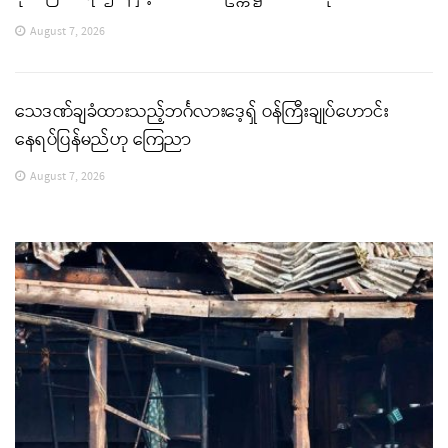
August 7, 2026
သေဒဏ်ချခံထားသည့်ဘင်္ဂလားဒေ့ရှ် ဝန်ကြီးချုပ်ဟောင်း
နေရပ်ပြန်မည်ဟု ကြေညာ
August 7, 2026