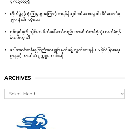
ပျက်၌တွေ့ရှိ
တိုက်ပွဲနှင့် ဗုံးကြဲမှုများကြောင့် ကရင်နီတွင် စစ်ဘေးရှောင် အိမ်ထောင်စု
၂၅၀ နီးပါး တိုးလာ
စစ်အုပ်စုကို ထိုင်းက ဖိတ်ခေါ်သော်လည်း အာဆီယံတစ်စုံလုံး လက်ခံရန်
ခဲယဉ်းဟု ဆို
ဒေါ်အောင်ဆန်းစုကြည်အား ချွင်းချက်မရှိ လွှတ်ပေးရန် US နိုင်ငံခြားရေး
ဌာနနှင့် အာဆီယံ ဥက္ကဋ္ဌတောင်းဆို
ARCHIVES