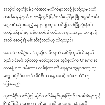
အဆိုပါ ထုတ်ပြန်ချက်အား မလိုက်နာသည့် ပြည်သူများကို
ယမန်နေ့ နံနက် ၈ နာရီတွင် မြိုင်လမ်းမကြီး၊ မြို့ ရှောင်လမ်း၊
ရွှေလမ်းဆုံ စသည့်နေရာများမှ စတင်၍ တစ်မြို့လုံးနီးပါး
ယာဉ်ထိန်းရဲနှင့် စစ်ကောင်စီ တပ်သား များက ည ၁၀ နာရီ
အထိ စောင့်၍ ဖမ်းဆီးခဲ့သည်ဟု သိရသည်။
ဒေသခံ တစ်ဦးက “သူတို့က ဒီမနက် အမိန့်ထုတ်၊ ဒီမနက်
ချက်ချင်းဖမ်းဆိုတော့ မသိဘူးလေ။ အုပ်စုလိုက် Chevrolet
ကားနဲ့ လာ ဖမ်းတာ။ လမ်းကြားလို နေရာတွေမှာတော့ လူ
တွေ မရိပ်မိအောင် အိမ်စီးကားနဲ့ စောင့် ဖမ်းတယ်” ဟု
ပြောသည်။
လူတစ်ဦးထက်ပို၍ ဆိုင်ကယ်စီးနင်းမှုကြောင့် အဖမ်းခံရသည့်
မြို့ခံပြည်သူများမှာ ဒဏ်ငွေ ကျပ် ၈၀,၀၀၀ ခန့် အထိ