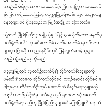
ယာဉ်ထိန်းရဲများအား ပေးဆောင်ခဲ့ရပြီး အချို့မှာ ပေးဆောင်
နိုင်ခြင်း မရှိသောကြောင့် ပခုက္ကူမြို့မရဲစခန်း တွင် အချုပ်ကျ
နေသူများပင် ရှိနေသည်ဟု မြို့ခံအချို့ က ပြောသည်။
သို့သော် မြို့ခံပြည်သူအချို့ကိုမူ “ပြန်သွားလိုက်တော့ မနက်မှ
ဒဏ်ရိုက်မယ်” ဟု စစ်ကောင်စီ လက်အောက်ခံ ရဲတပ်သား
များမှ ပြောဆိုကာ ညနေပိုင်းတွင် ပြန်လွှတ်ပေးခဲ့သူများ
လည်း ရှိသည်ဟု ဆိုသည်။
ပခုက္ကူမြို့တွင် လူတစ်ဦးထက်ပို၍ ဆိုင်ကယ်စီးသူများကို
ဖမ်းဆီးရုံသာမက ဆိုင်ကယ်လိုင်စင်၊ ယာဉ်မောင်း လိုင်စင် မ
ပါသူများ၊ ဆိုင်ကယ်ဦးထုပ် မစောင်းဘဲ စီးနင်းနေသူများကို
လည်း ယာဉ်ထိန်းရဲမှ ဒဏ်ငွေ ကျပ် ၅၀၀၀၀ နှင့် အထက်
ဒဏ်ရိုက်နေသည်ဟု မြို့ခံပြည်သူများ၏ ပြောပြချက်အရ သိ