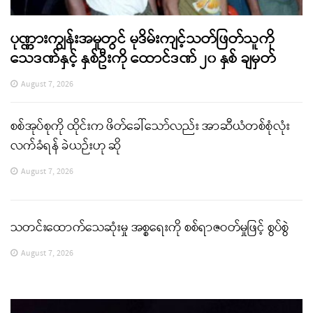
ပုဏ္ဏားကျွန်းအမှုတွင် မုဒိမ်းကျင့်သတ်ဖြတ်သူကို
သေဒဏ်နှင့် နှစ်ဦးကို ထောင်ဒဏ် ၂၀ နှစ် ချမှတ်
August 7, 2026
စစ်အုပ်စုကို ထိုင်းက ဖိတ်ခေါ်သော်လည်း အာဆီယံတစ်စုံလုံး
လက်ခံရန် ခဲယဉ်းဟု ဆို
August 7, 2026
သတင်းထောက်သေဆုံးမှု အစ္စရေးကို စစ်ရာဇဝတ်မှုဖြင့် စွပ်စွဲ
August 7, 2026