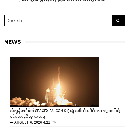
NEWS
အီလွန်မာ့စ်ခ်၏ SPACEX FALCON 9 ဒုံးပျံ အစိတ်အပိုင်း လကမ္ဘာပေါ်သို့
ဝင်ဆောင့်မိဟု ယူဆရ
—
AUGUST 6, 2026 4:21 PM