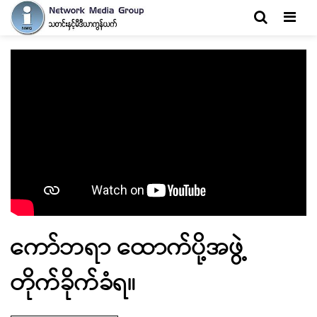
Men
ကော်ဘရာ ထောက်ပို့အဖွဲ့
တိုက်ခိုက်ခံရ။