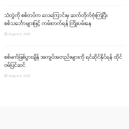
သံတွဲကို စစ်တပ်က လေကြောင်းမှ ဆက်တိုက်ဗုံးကြဲပြီး
စစ်သင်္ဘောများဖြင့် ကမ်းတက်ရန် ကြိုးပမ်းနေ
August 6, 2026
စစ်မက်ဖြစ်ပွားချိန် အကျပ်အတည်းများကို ရင်ဆိုင်နိုင်ရန် ထိုင်
ဝမ်ပြင်ဆင်
August 6, 2026