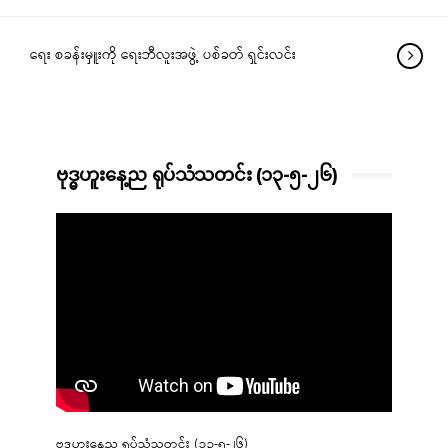
ရေး စခန်းမှူးကို ရေးဘီလူးအဖွဲ့ ပစ်ခတ် ရှင်းလင်း
ဗုဒ္ဓဟူးနေ့ည ရုပ်သံသတင်း (၁၃-၅-၂၆)
ဗုဒ္ဓဟူးနေ့ည ရုပ်သံသတင်း (၁၃-၅-၂၆)