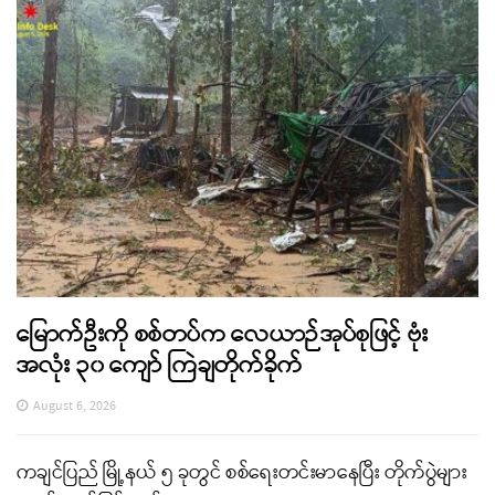
မြောက်ဦးကို စစ်တပ်က လေယာဉ်အုပ်စုဖြင့် ဗုံး
အလုံး ၃၀ ကျော် ကြဲချတိုက်ခိုက်
August 6, 2026
ကချင်ပြည် မြို့နယ် ၅ ခုတွင် စစ်ရေးတင်းမာနေပြီး တိုက်ပွဲများ