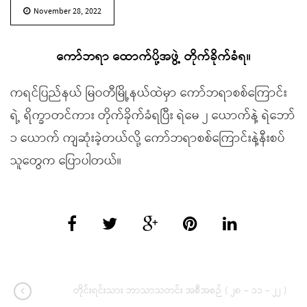
November 28, 2022
ကော်ဘရာ ထောက်ပို့အဖွဲ့ တိုက်ခိုက်ခံရ။
ကရင်ပြည်နယ် မြဝတီမြို့နယ်ထဲမှာ ကော်ဘရာစစ်ကြောင်း
ရဲ့ ရိက္ခာတင်ကား တိုက်ခိုက်ခံရပြီး ရဲမေ ၂ ယောက်နဲ့ ရဲဘော်
၁ ယောက် ကျဆုံးခဲ့တယ်လို့ ကော်ဘရာစစ်ကြောင်းနဲ့နီးစပ်
သူတွေက ပြောပါတယ်။
တိုင်းရင်းသား ဘာသာသတင်း အစီအစဉ် ( ၂၈ – ၁၁ – ၂၂ )