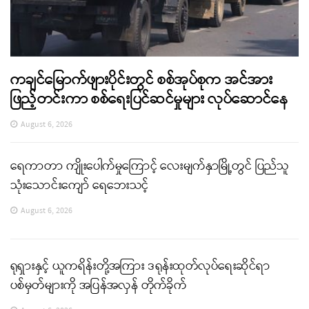
ကချင်မြောက်ဖျားပိုင်းတွင် စစ်အုပ်စုက အင်အား
ဖြည့်တင်းကာ စစ်ရေးပြင်ဆင်မှုများ လုပ်ဆောင်နေ
August 6, 2026
ရေကာတာ ကျိုးပေါက်မှုကြောင့် လေးမျက်နှာမြို့တွင် ပြည်သူ
သုံးသောင်းကျော် ရေဘေးသင့်
August 6, 2026
ရုရှားနှင့် ယူကရိန်းတို့အကြား ဒရုန်းထုတ်လုပ်ရေးဆိုင်ရာ
ပစ်မှတ်များကို အပြန်အလှန် တိုက်ခိုက်