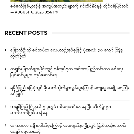
စစ်မက်ဖြစ်ပွားချိန် အကျပ်အတည်းများကို ရင်ဆိုင်နိုင်ရန် ထိုင်ဝမ်ပြင်ဆင်
—
AUGUST 6, 2026 3:56 PM
RECENT POSTS
မြောက်ဦးကို စစ်တပ်က လေယာဉ်အုပ်စုဖြင့် ဗုံးအလုံး ၃၀ ကျော် ကြဲချ
တိုက်ခိုက်
ကချင်မြောက်ဖျားပိုင်းတွင် စစ်အုပ်စုက အင်အားဖြည့်တင်းကာ စစ်ရေး
ပြင်ဆင်မှုများ လုပ်ဆောင်နေ
ရခိုင်ပြည် မြေပုံတွင် မိုးဆက်တိုက်ရွာသွန်းမှုကြောင့် ကျေးရွာအချို့ ရေကြီး
နစ်မြုပ်
ကချင်ပြည် မြို့နယ် ၅ ခုတွင် စစ်ရေးတင်းမာနေပြီး တိုက်ပွဲများ
ဆက်လက်ပြင်းထန်နေ
ရေကာတာ ကျိုးပေါက်မှုကြောင့် လေးမျက်နှာမြို့တွင် ပြည်သူသုံးသောင်း
ကျော် ရေဘေးသင့်