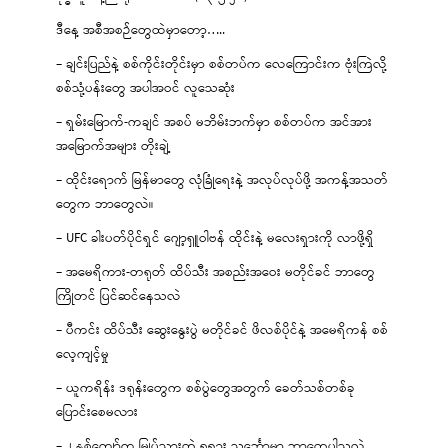
ဒီနေ့ အစီအစဉ်တွေထဲမှာတော့…..
– ချင်းပြည်နဲ့ စစ်ကိုင်းတိုင်းမှာ စစ်တပ်က လေကြောင်းက ဗုံးကြဲလို့
စစ်သုံ့ပန်းတွေ အပါအဝင် လူသေဆုံး
– ရှမ်းမြောက်-ကချင် အစပ် မဘိမ်းဘက်မှာ စစ်တပ်က အင်အား
အမြောက်အများ တိုးချဲ့
– ထိုင်းရောက် မြန်မာတွေ လုံခြုံရေးနဲ့ အလုပ်လုပ်ဖို့ အကန့်အသတ်
တွေက ဘာတွေလဲ။
– UFC ခါးပတ်ပိုင်ရှင် ဂျော့ရှူဝါဗန် ထိုင်းနဲ့ မလေးရှားကို လာဖို့ရှိ
– အမေရိကား-တရုတ် ထိပ်သီး အစည်းအဝေး မတိုင်ခင် ဘာတွေ
ကြိုတင် ပြင်ဆင်နေသလဲ
– ပီကင်း ထိပ်သီး ဆွေးနွေးပွဲ မတိုင်ခင် ဖိလစ်ပိုင်နဲ့ အမေရိကန် စစ်
လေ့ကျင့်မှု
– ယူကရိန်း ဒရုန်းတွေက စစ်ပွဲတွေအတွက် ခေတ်သစ်တစ်ခု
ပြောင်းစေမလား
– ၂ နှစ်ကျော်က မြုပ်သွားတဲ့ ရုရှား သင်္ဘောမှာ ဘာတွေပါသလဲ