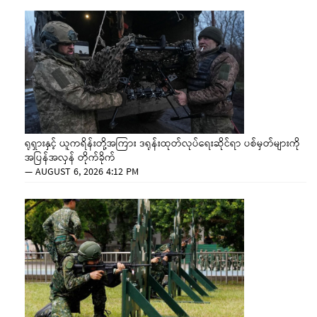
ရုရှားနှင့် ယူကရိန်းတို့အကြား ဒရုန်းထုတ်လုပ်ရေးဆိုင်ရာ ပစ်မှတ်များကို
အပြန်အလှန် တိုက်ခိုက်
—
AUGUST 6, 2026 4:12 PM