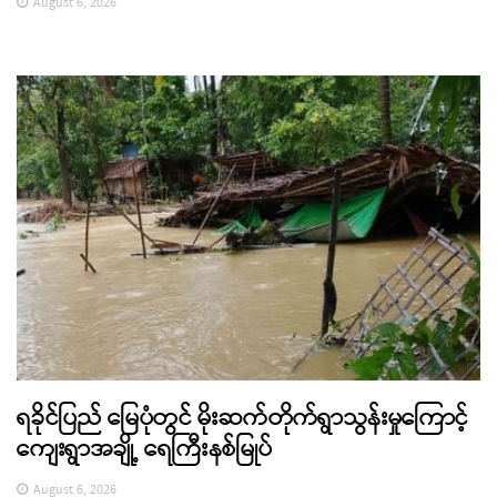
August 6, 2026
ရခိုင်ပြည် မြေပုံတွင် မိုးဆက်တိုက်ရွာသွန်းမှုကြောင့်
ကျေးရွာအချို့ ရေကြီးနစ်မြုပ်
August 6, 2026