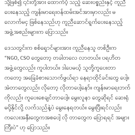
သို့ဖြစ်၍ ၎င်းတို့အား ထောက်ပံ့ သည့် ဆေးပစ္စည်းနှင့် ကူညီ
ပေးနေသည့် ကျန်းမာရေးဝန်ထမ်းအင်အားမှာလည်း မ
လောက်မငှ ဖြစ်နေသည်ဟု ကူညီဆောင်ရွက်ပေးနေသည့်
အဖွဲ့အစည်းများက ပြောသည်။
ဒေသတွင်းက စစ်ရှောင်များအား ကူညီနေသူ တစ်ဦးက
“NGO, CSO တွေတော့ တခါတလေ လာတယ်။ ပရဟိတ
အဖွဲ့တွေလည်း ကူပါတယ်။ ဒါပေမယ့် သူတို့ကူပေးတာ
ကတော့ အခြေခံစားသောက်ဖွယ်ရာ နေရာထိုင်ခင်းတွေ ပေါ့။
အဲတာတွေလည်း လိုတော့ လိုတာပေါ့နော်။ ကျန်းမာရေးဘက်
ကိုလည်း ကူပေးစေချင်တာပေါ့။ မွေးလူနာ တွေဆိုရင် ဆေးရုံ
မပို့နိုင်လို့ လက်သည်နဲ့ပဲ မွေးနေရတယ်။ မွေးပြီးရင်လည်း
ကလေးအနှီးတွေကအစပေါ့ လို တာတွေက ပြောရရင် အများ
ကြီးပဲ” ဟု ပြောသည်။