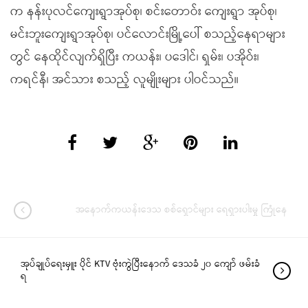
က နန်းပုလင်ကျေးရွာအုပ်စု၊ စင်းတောဝ်း ကျေးရွာ အုပ်စု၊
မင်းဘူးကျေးရွာအုပ်စု၊ ပင်လောင်းမြို့ပေါ် စသည့်နေရာများ
တွင် နေထိုင်လျက်ရှိပြီး ကယန်း၊ ပဒေါင်၊ ရှမ်း၊ ပအိုဝ်း၊
ကရင်နီ၊ အင်သား စသည့် လူမျိုးများ ပါဝင်သည်။
အနောက်ကယန်းဒေသ စစ်ရှောင်များ ရေရှားပါးမှု ကြုံနေ
အုပ်ချုပ်ရေးမှူး ပိုင် KTV ဗုံးကွဲပြီးနောက် ဒေသခံ ၂၀ ကျော် ဖမ်းခံ
ရ