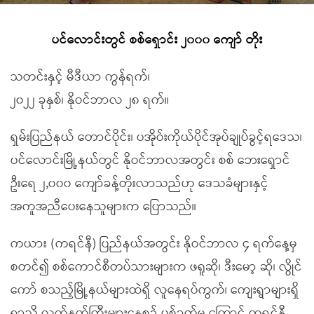
ပင်လောင်းတွင် စစ်ရှောင်း ၂၀၀၀ ကျော် တိုး
သတင်းနှင့် မီဒီယာ ကွန်ရက်၊
၂၀၂၂ ခုနှစ်၊ နိုဝင်ဘာလ ၂၈ ရက်။
ရှမ်းပြည်နယ် တောင်ပိုင်း၊ ပအိုဝ်းကိုယ်ပိုင်အုပ်ချုပ်ခွင့်ရဒေသ၊
ပင်လောင်းမြို့နယ်တွင် နိုဝင်ဘာလအတွင်း စစ် ဘေးရှောင်
ဦးရေ ၂,၀၀၀ ကျော်ခန့်တိုးလာသည်ဟု ဒေသခံများနှင့်
အကူအညီပေးနေသူများက ပြောသည်။
ကယား (ကရင်နီ) ပြည်နယ်အတွင်း နိုဝင်ဘာလ ၄ ရက်နေ့မှ
စတင်၍ စစ်ကောင်စီတပ်သားများက ဖရူဆို၊ ဒီးမော့ ဆို၊ လွိုင်
ကော် စသည့်မြို့နယ်များထဲရှိ လူနေရပ်ကွက်၊ ကျေးရွာများရှိ
ရာသို့ လက်နက်ကြီးများနေ့စဉ် ပစ်ခတ်မှု ကြောင့် ကရင်နီ