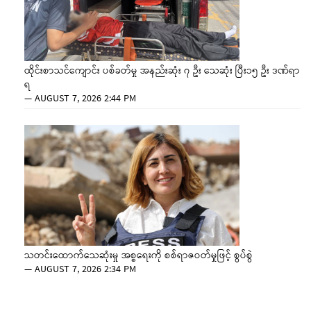
ထိုင်းစာသင်ကျောင်း ပစ်ခတ်မှု အနည်းဆုံး ၇ ဦး သေဆုံး ပြီး၁၅ ဦး ဒဏ်ရာ
ရ
—
AUGUST 7, 2026 2:44 PM
သတင်းထောက်သေဆုံးမှု အစ္စရေးကို စစ်ရာဇဝတ်မှုဖြင့် စွပ်စွဲ
—
AUGUST 7, 2026 2:34 PM