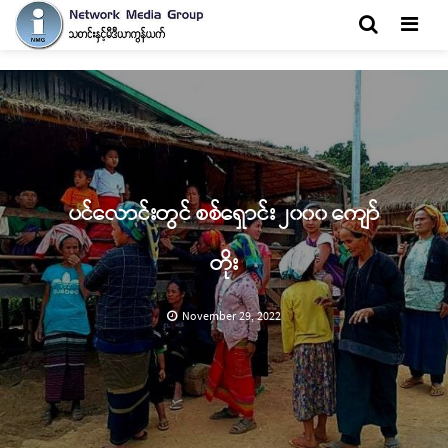
Men
ပင်လောင်းတွင် စစ်ရှောင်း ၂၀၀၀ ကျော်
တိုး
November 29, 2022