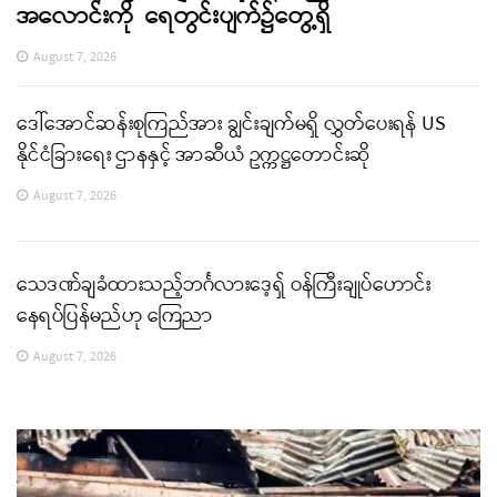
အလောင်းကို ရေတွင်းပျက်၌တွေ့ရှိ
August 7, 2026
ဒေါ်အောင်ဆန်းစုကြည်အား ချွင်းချက်မရှိ လွှတ်ပေးရန် US
နိုင်ငံခြားရေး ဌာနနှင့် အာဆီယံ ဥက္ကဋ္ဌတောင်းဆို
August 7, 2026
သေဒဏ်ချခံထားသည့်ဘင်္ဂလားဒေ့ရှ် ဝန်ကြီးချုပ်ဟောင်း
နေရပ်ပြန်မည်ဟု ကြေညာ
August 7, 2026