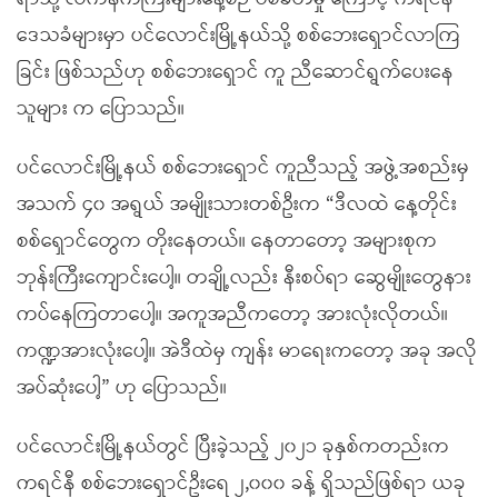
ဒေသခံများမှာ ပင်လောင်းမြို့နယ်သို့ စစ်ဘေးရှောင်လာကြ
ခြင်း ဖြစ်သည်ဟု စစ်ဘေးရှောင် ကူ ညီဆောင်ရွက်ပေးနေ
သူများ က ပြောသည်။
ပင်လောင်းမြို့နယ် စစ်ဘေးရှောင် ကူညီသည့် အဖွဲ့အစည်းမှ
အသက် ၄၀ အရွယ် အမျိုးသားတစ်ဦးက “ဒီလထဲ နေ့တိုင်း
စစ်ရှောင်တွေက တိုးနေတယ်။ နေတာတော့ အများစုက
ဘုန်းကြီးကျောင်းပေါ့။ တချို့လည်း နီးစပ်ရာ ဆွေမျိုးတွေနား
ကပ်နေကြတာပေါ့။ အကူအညီကတော့ အားလုံးလိုတယ်။
ကဏ္ဍအားလုံးပေါ့။ အဲဒီထဲမှ ကျန်း မာရေးကတော့ အခု အလို
အပ်ဆုံးပေါ့” ဟု ပြောသည်။
ပင်လောင်းမြို့နယ်တွင် ပြီးခဲ့သည့် ၂၀၂၁ ခုနှစ်ကတည်းက
ကရင်နီ စစ်ဘေးရှောင်ဦးရေ ၂,၀၀၀ ခန့် ရှိသည်ဖြစ်ရာ ယခု