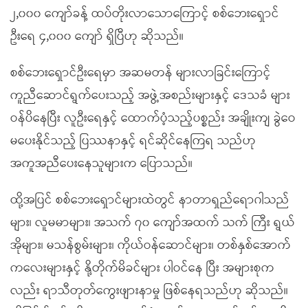
၂,၀၀၀ ကျော်ခန့် ထပ်တိုးလာသောကြောင့် စစ်ဘေးရှောင်
ဦးရေ ၄,၀၀၀ ကျော် ရှိပြီဟု ဆိုသည်။
စစ်ဘေးရှောင်ဦးရေမှာ အဆမတန် များလာခြင်းကြောင့်
ကူညီဆောင်ရွက်ပေးသည့် အဖွဲ့အစည်းများနှင့် ဒေသခံ များ
ဝန်ပိနေပြီး လူဦးရေနှင့် ထောက်ပံ့သည့်ပစ္စည်း အချိုးကျ ခွဲဝေ
မပေးနိုင်သည့် ပြဿနာနှင့် ရင်ဆိုင်နေကြရ သည်ဟု
အကူအညီပေးနေသူများက ပြောသည်။
ထို့အပြင် စစ်ဘေးရှောင်များထဲတွင် နာတာရှည်ရောဂါသည်
များ၊ လူမမာများ၊ အသက် ၇၀ ကျော်အထက် သက် ကြီး ရွယ်
အိုများ၊ မသန်စွမ်းများ၊ ကိုယ်ဝန်ဆောင်များ၊ တစ်နှစ်အောက်
ကလေးများနှင့် နို့တိုက်မိခင်များ ပါဝင်နေ ပြီး အများစုက
လည်း ရာသီတုတ်ကွေးဖျားနာမှု ဖြစ်နေရသည်ဟု ဆိုသည်။