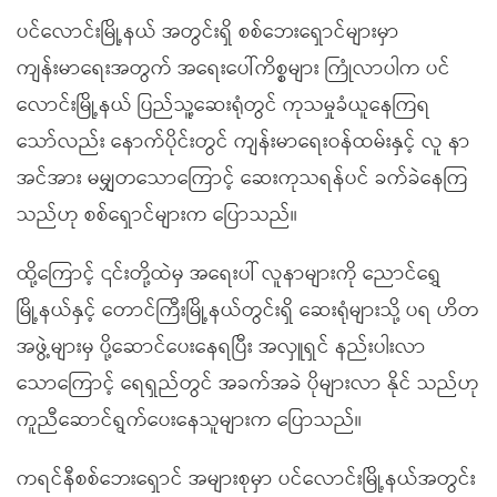
ပင်လောင်းမြို့နယ် အတွင်းရှိ စစ်ဘေးရှောင်များမှာ
ကျန်းမာရေးအတွက် အရေးပေါ်ကိစ္စများ ကြုံလာပါက ပင်
လောင်းမြို့နယ် ပြည်သူ့ဆေးရုံတွင် ကုသမှုခံယူနေကြရ
သော်လည်း နောက်ပိုင်းတွင် ကျန်းမာရေးဝန်ထမ်းနှင့် လူ နာ
အင်အား မမျှတသောကြောင့် ဆေးကုသရန်ပင် ခက်ခဲနေကြ
သည်ဟု စစ်ရှောင်များက ပြောသည်။
ထို့ကြောင့် ၎င်းတို့ထဲမှ အရေးပါ် လူနာများကို ညောင်ရွှေ
မြို့နယ်နှင့် တောင်ကြီးမြို့နယ်တွင်းရှိ ဆေးရုံများသို့ ပရ ဟိတ
အဖွဲ့များမှ ပို့ဆောင်ပေးနေရပြီး အလှူရှင် နည်းပါးလာ
သောကြောင့် ရေရှည်တွင် အခက်အခဲ ပိုများလာ နိုင် သည်ဟု
ကူညီဆောင်ရွက်ပေးနေသူများက ပြောသည်။
ကရင်နီစစ်ဘေးရှောင် အများစုမှာ ပင်လောင်းမြို့နယ်အတွင်း