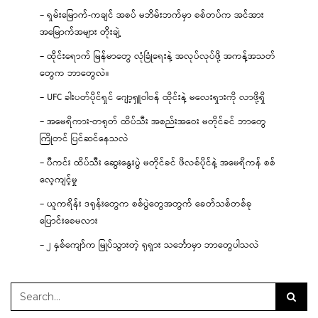
– ရှမ်းမြောက်-ကချင် အစပ် မဘိမ်းဘက်မှာ စစ်တပ်က အင်အား
အမြောက်အများ တိုးချဲ့
– ထိုင်းရောက် မြန်မာတွေ လုံခြုံရေးနဲ့ အလုပ်လုပ်ဖို့ အကန့်အသတ်
တွေက ဘာတွေလဲ။
– UFC ခါးပတ်ပိုင်ရှင် ဂျော့ရှူဝါဗန် ထိုင်းနဲ့ မလေးရှားကို လာဖို့ရှိ
– အမေရိကား-တရုတ် ထိပ်သီး အစည်းအဝေး မတိုင်ခင် ဘာတွေ
ကြိုတင် ပြင်ဆင်နေသလဲ
– ပီကင်း ထိပ်သီး ဆွေးနွေးပွဲ မတိုင်ခင် ဖိလစ်ပိုင်နဲ့ အမေရိကန် စစ်
လေ့ကျင့်မှု
– ယူကရိန်း ဒရုန်းတွေက စစ်ပွဲတွေအတွက် ခေတ်သစ်တစ်ခု
ပြောင်းစေမလား
– ၂ နှစ်ကျော်က မြုပ်သွားတဲ့ ရုရှား သင်္ဘောမှာ ဘာတွေပါသလဲ