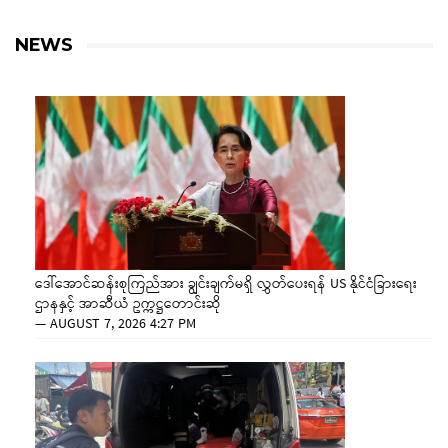
NEWS
ဒေါ်အောင်ဆန်းစုကြည်အား ချွင်းချက်မရှိ လွှတ်ပေးရန် US နိုင်ငံခြားရေး
ဌာနနှင့် အာဆီယံ ဥက္ကဋ္ဌတောင်းဆို
—
AUGUST 7, 2026 4:27 PM