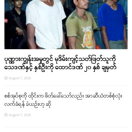
ပုဏ္ဏားကျွန်းအမှုတွင် မုဒိမ်းကျင့်သတ်ဖြတ်သူကို
သေဒဏ်နှင့် နှစ်ဦးကို ထောင်ဒဏ် ၂၀ နှစ် ချမှတ်
August 7, 2026
စစ်အုပ်စုကို ထိုင်းက ဖိတ်ခေါ်သော်လည်း အာဆီယံတစ်စုံလုံး
လက်ခံရန် ခဲယဉ်းဟု ဆို
August 7, 2026