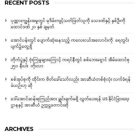
RECENT POSTS
ပုဏ္ဏားကျွန်းအမှုတွင် မုဒိမ်းကျင့်သတ်ဖြတ်သူကို သေဒဏ်နှင့် နှစ်ဦးကို
ထောင်ဒဏ် ၂၀ နှစ် ချမှတ်
အောင်ပန်းတွင် ပျောက်ဆုံးနေသည့် ကလေးငယ်အလောင်းကို ရေတွင်း
ပျက်၌တွေ့ရှိ
တိုက်ပွဲနှင့် ဗုံးကြဲမှုများကြောင့် ကရင်နီတွင် စစ်ဘေးရှောင် အိမ်ထောင်စု
၂၅၀ နီးပါး တိုးလာ
စစ်အုပ်စုကို ထိုင်းက ဖိတ်ခေါ်သော်လည်း အာဆီယံတစ်စုံလုံး လက်ခံရန်
ခဲယဉ်းဟု ဆို
ဒေါ်အောင်ဆန်းစုကြည်အား ချွင်းချက်မရှိ လွှတ်ပေးရန် US နိုင်ငံခြားရေး
ဌာနနှင့် အာဆီယံ ဥက္ကဋ္ဌတောင်းဆို
ARCHIVES