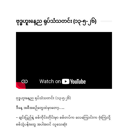
ဗုဒ္ဓဟူးနေ့ည ရုပ်သံသတင်း (၁၃-၅-၂၆)
ဗုဒ္ဓဟူးနေ့ည ရုပ်သံသတင်း (၁၃-၅-၂၆)
ဒီနေ့ အစီအစဉ်တွေထဲမှာတော့…..
– ချင်းပြည်နဲ့ စစ်ကိုင်းတိုင်းမှာ စစ်တပ်က လေကြောင်းက ဗုံးကြဲလို့
စစ်သုံ့ပန်းတွေ အပါအဝင် လူသေဆုံး