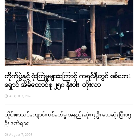
တိုက်ပွဲနှင့် ဗုံးကြဲမှုများကြောင့် ကရင်နီတွင် စစ်ဘေး
ရှောင် အိမ်ထောင်စု ၂၅၀ နီးပါး တိုးလာ
August 7, 2026
ထိုင်းစာသင်ကျောင်း ပစ်ခတ်မှု အနည်းဆုံး ၇ ဦး သေဆုံး ပြီး၁၅
ဦး ဒဏ်ရာရ
August 7, 2026