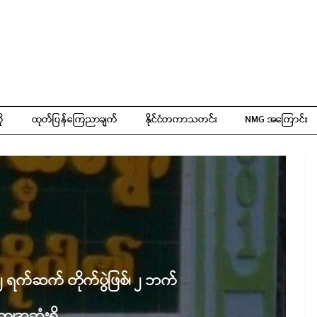
ို
ထုတ်ပြန်ကြေညာချက်
နိုင်ငံတကာသတင်း
NMG အကြောင်း
 ၂ ရက်ဆက် တိုက်ပွဲဖြစ်၊ ၂ ဘက်
ျအဆုံးရှိ