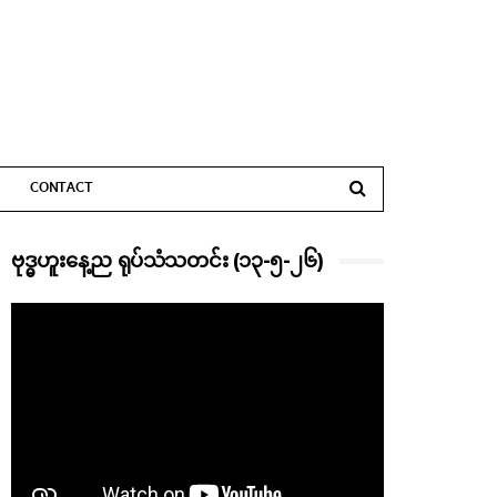
CONTACT
ဗုဒ္ဓဟူးနေ့ည ရုပ်သံသတင်း (၁၃-၅-၂၆)