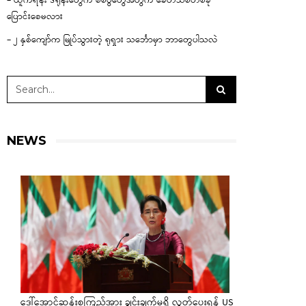
– ယူကရိန်း ဒရုန်းတွေက စစ်ပွဲတွေအတွက် ခေတ်သစ်တစ်ခု
ပြောင်းစေမလား
– ၂ နှစ်ကျော်က မြုပ်သွားတဲ့ ရုရှား သင်္ဘောမှာ ဘာတွေပါသလဲ
NEWS
ဒေါ်အောင်ဆန်းစုကြည်အား ချွင်းချက်မရှိ လွှတ်ပေးရန် US