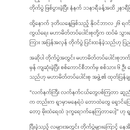
တိုက်ပွဲ ဖြစ်ပွားခဲ့ပြီး နံနက် ၁၁နာရီခန့်အထိ ၂နာရီ
ထို့နောက် ဒုတိယနေ့ဖြစ်သည့် နိုဝင်ဘာလ ၂၆ ရက်န
ကွယ်ရေး မဟာမိတ်တပ်ပေါင်းစုတို့က ထပ်မံ သွားရေ
ကြား အပြန်အလှန် တိုက်ပွဲ ပြင်းထန်ခဲ့သည်ဟု 
အဆိုပါ တိုက်ပွဲအတွင်း မဟာမိတ်တပ်ပေါင်းစုဘက်မ
မှန် ကျဆုံးခဲ့ပြီး စစ်ကောင်စီဘက်မှ စစ်သား ၆ ဦ
သည်ဟု မဟာမိတ်တပ်ပေါင်းစု အဖွဲ့၏ ထုတ်ပြန်ခ
“လက်နက်ကြီး လက်နက်ငယ်တွေပစ်ကြတာ ဆူညံန
က တည်းက ရွာမှာမနေရဲပဲ တောထဲတွေ ရှောင်ပြေးန
တော့ မိုးထဲရေထဲ ဒုက္ခရောက်နေကြတာပေါ့” ဟု
ပြီးခဲ့သည့် လများအတွင်း တိုက်ပွဲများကြောင့် န