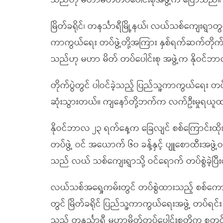
သည်ဟု မဟာမိတ်တပ်ပေါင်းစုအဖွဲ့က ပြောသည်။
မြိတ်ခရိုင်၊ တနင်္သာရီမြို့နယ်၊ လယ်သစ်ကျေးရွာတွင
ကာကွယ်ရေး တပ်ဖွဲ့တို့အကြား နှစ်ရက်ဆက်တိုက် တိုက်ပ
သည်ဟု မဟာ မိတ် တပ်ပေါင်းစု အဖွဲ့က နိုဝင
တိုက်ပွဲတွင် ပါဝင်ခဲ့သည့် ပြည်သူ့ကာကွယ်ရေး တ
ဆုံးသွားတယ်။ ကျနော်တို့ဘက်က လက်ဦးမှုရယူထာ
နိုဝင်ဘာလ ၂၃ ရက်နေ့က ခြေလျင် စစ်ကြောင်းထို
တပ်ဖွဲ့ ဝင် အယောက် ၆၀ ခန့်နှင့် ပျူစောထီးအဖွဲ
သည် လယ် သစ်ကျေးရွာသို့ ဝင်ရောက် တပ်စွဲခဲ့ပြီ
လယ်သစ်အရှေ့ကမ်းတွင် တပ်စွဲထားသည့် စစ်ကောင်စ
တွင် မြိတ်ခရိုင် ပြည်သူ့ကာကွယ်ရေးအဖွဲ့ တပ်ရင်း – ၂
သည့် တနင်္သာရီ မဟာမိတ်တပ်ပေါင်းစုတို့က စတင်