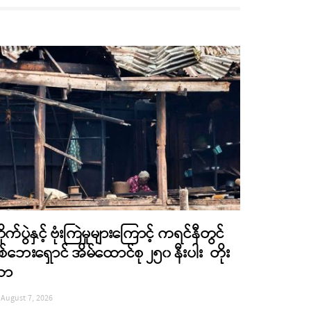
ိုက်ပွဲနှင့် ဗုံးကြဲမှုများကြောင့် ကရင်နီတွင်
စ်ဘေးရှောင် အိမ်ထောင်စု ၂၅၀ နီးပါး တိုး
လာ
August 7, 2026