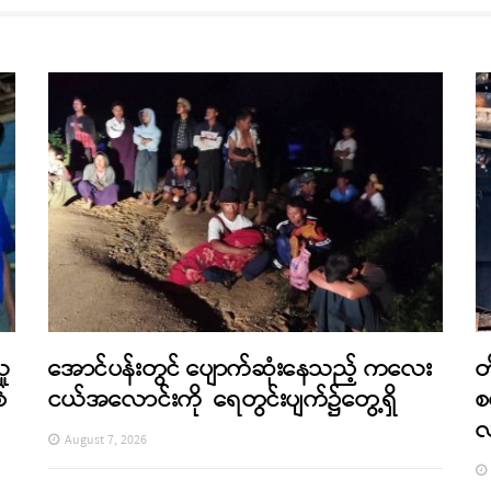
သူ
အောင်ပန်းတွင် ပျောက်ဆုံးနေသည့် ကလေး
တ
်
ငယ်အလောင်းကို ရေတွင်းပျက်၌တွေ့ရှိ
စ
August 7, 2026