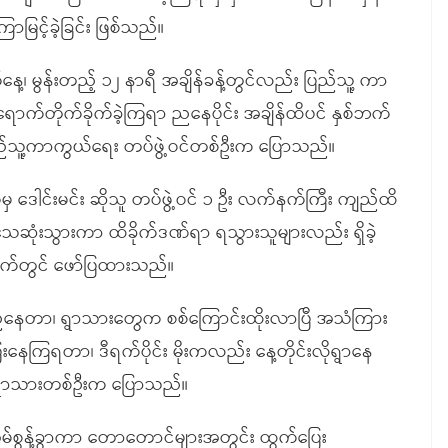
ကြာမြင့်ခဲ့ခြင်း ဖြစ်သည်။
ေ့၊ မွန်းတည့် ၁၂ နာရီ အချိန်ခန့်တွင်လည်း ပြည်သူ့ ကာ
ာက်တိုက်ခိုက်ခဲ့ကြရာ ညနေပိုင်း အချိန်ထိပင် နှစ်ဘက်
ပြည်သူ့ကာကွယ်ရေး တပ်ဖွဲ့ဝင်တစ်ဦးက ပြောသည်။
ှ ဒေါင်းမင်း ဆိုသူ တပ်ဖွဲ့ဝင် ၁ ဦး လက်နက်ကြီး ကျည်ထိ
း သေဆုံးသွားကာ ထိခိုက်ဒဏ်ရာ ရသွားသူများလည်း ရှိခဲ့
ျက်တွင် ဖော်ပြထားသည်။
ေတာ၊ ရွာသားတွေက စစ်ကြောင်းထိုးလာပြီ အသံကြား
ေကြရတာ၊ ဒီရက်ပိုင်း မိုးကလည်း နေ့တိုင်းလိုရွာနေ
 ရွာသားတစ်ဦးက ပြောသည်။
ေအိမ်စွန့်ခွာကာ တောတောင်များအတွင်း ထွက်ပြေး