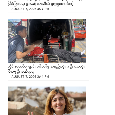
နိုင်ငံခြားရေး ဌာနနှင့် အာဆီယံ ဥက္ကဋ္ဌတောင်းဆို
—
AUGUST 7, 2026 4:27 PM
ထိုင်းစာသင်ကျောင်း ပစ်ခတ်မှု အနည်းဆုံး ၇ ဦး သေဆုံး
ပြီး၁၅ ဦး ဒဏ်ရာရ
—
AUGUST 7, 2026 2:44 PM