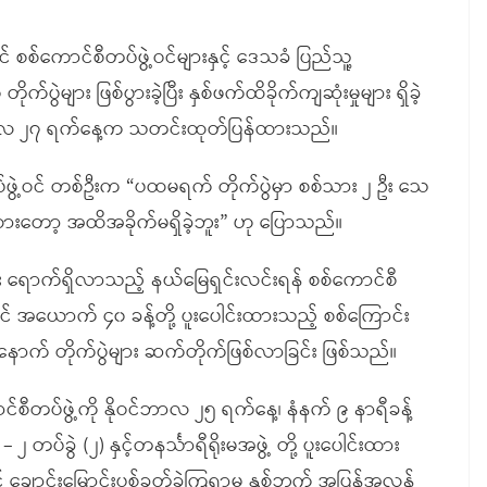
် စစ်ကောင်စီတပ်ဖွဲ့ဝင်များနှင့် ဒေသခံ ပြည်သူ့
ွဲများ ဖြစ်ပွားခဲ့ပြီး နှစ်ဖက်ထိခိုက်ကျဆုံးမှုများ ရှိခဲ့
်ဘာလ ၂၇ ရက်နေ့က သတင်းထုတ်ပြန်ထားသည်။
ပ်ဖွဲ့ဝင် တစ်ဦးက “ပထမရက် တိုက်ပွဲမှာ စစ်သား ၂ ဦး သေ
းတော့ အထိအခိုက်မရှိခဲ့ဘူး” ဟု ပြောသည်။
း ရောက်ရှိလာသည့် နယ်မြေရှင်းလင်းရန် စစ်ကောင်စီ
့ဝင် အယောက် ၄၀ ခန့်တို့ ပူးပေါင်းထားသည့် စစ်ကြောင်း
းနောက် တိုက်ပွဲများ ဆက်တိုက်ဖြစ်လာခြင်း ဖြစ်သည်။
ီတပ်ဖွဲ့ကို နိုဝင်ဘာလ ၂၅ ရက်နေ့၊ နံနက် ၉ နာရီခန့်
 တပ်ခွဲ (၂) နှင့်တနင်္သာရီရိုးမအဖွဲ့ တို့ ပူးပေါင်းထား
 ချောင်းမြောင်းပစ်ခတ်ခဲ့ကြရာမှ နှစ်ဘက် အပြန်အလှန်