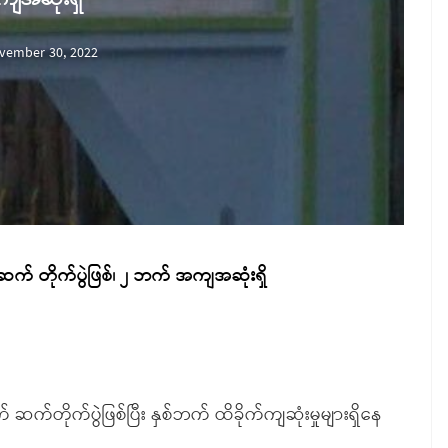
vember 30, 2022
ဆက် တိုက်ပွဲဖြစ်၊ ၂ ဘက် အကျအဆုံးရှိ
က်တိုက်ပွဲဖြစ်ပြီး နှစ်ဘက် ထိခိုက်ကျဆုံးမှုများရှိနေ