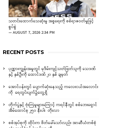
သတင်းထောက်သေဆုံးမှု အစ္စရေးကို စစ်ရာဇဝတ်မှုဖြင့်
စွပ်စွဲ
—
AUGUST 7, 2026 2:34 PM
RECENT POSTS
ပုဏ္ဏားကျွန်းအမှုတွင် မုဒိမ်းကျင့်သတ်ဖြတ်သူကို သေဒဏ်
နှင့် နှစ်ဦးကို ထောင်ဒဏ် ၂၀ နှစ် ချမှတ်
အောင်ပန်းတွင် ပျောက်ဆုံးနေသည့် ကလေးငယ်အလောင်း
ကို ရေတွင်းပျက်၌တွေ့ရှိ
တိုက်ပွဲနှင့် ဗုံးကြဲမှုများကြောင့် ကရင်နီတွင် စစ်ဘေးရှောင်
အိမ်ထောင်စု ၂၅၀ နီးပါး တိုးလာ
စစ်အုပ်စုကို ထိုင်းက ဖိတ်ခေါ်သော်လည်း အာဆီယံတစ်စုံ