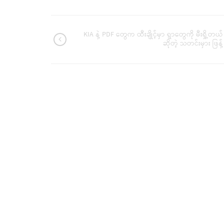
KIA နဲ့ PDF တွေက ထီးချိုင့်မှာ ရွာတွေကို မီးရှို့တယ်
ဆိုတဲ့ သတင်းမှား ဖြန့်