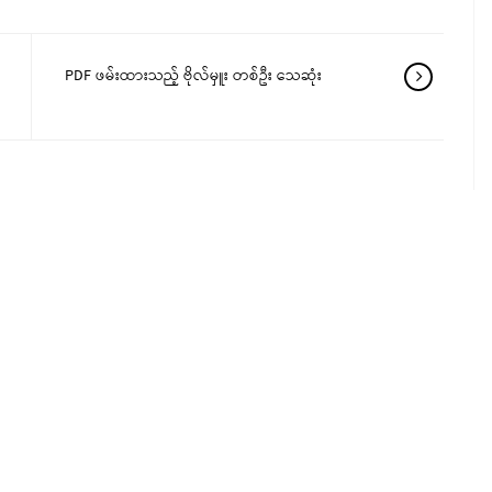
PDF ဖမ်းထားသည့် ဗိုလ်မှူး တစ်ဦး သေဆုံး