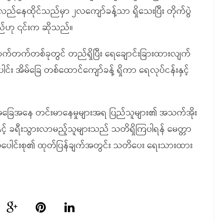
လည်နေထိုင်သည်မှာ ၂လကျော်ခန့်သာ ရှိသေးပြီး တိုက်ပွဲ
သည်ဟု ၎င်းက ဆိုသည်။
က်တက်တစ်ခုတွင် တည်ရှိပြီး ရေချောင်းခြားထားလျက်
ါင်း အိမ်ခြေ တစ်ထောင်ကျော်ခန့် ရှိကာ ရေလုပ်ငန်းနှင့်
ေးအခြေအနေ တင်းမာနေမှုများအရ ပြည်သူများ၏ အသက်အိုး
ားနှင့် ခရီးသွားလာမည့်သူများသည် သတိရှိကြပါရန် မေတ္တာ
်ပေါင်းစု၏ ထုတ်ပြန်ချက်အတွင်း သတိပေး ရေးသားထား