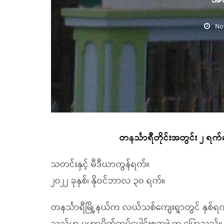
No
တနင်္သာရီတိုင်းအတွင်း ၂ ရက်
သတင်းနှင့် မီဒီယာကွန်ရက်။
၂၀၂၂ ခုနှစ်၊ နိုဝင်ဘာလ ၃၀ ရက်။
တနင်္သာရီမြို့နယ်က လယ်သစ်ကျေးရွာတွင် နှစ်ရက် ဆ