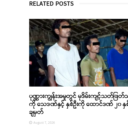
RELATED POSTS
ပုဏ္ဏားကျွန်းအမှုတွင် မုဒိမ်းကျင့်သတ်ဖြတ်
ကို သေဒဏ်နှင့် နှစ်ဦးကို ထောင်ဒဏ် ၂၀ နှစ
ချမှတ်
August 7, 2026