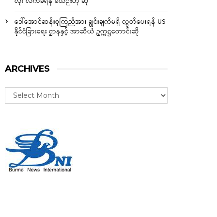
လုံး လက်ခံရန် ခဲယဉ်းဟု ဆို
ဒေါ်အောင်ဆန်းစုကြည်အား ချွင်းချက်မရှိ လွှတ်ပေးရန် US
နိုင်ငံခြားရေး ဌာနနှင့် အာဆီယံ ဥက္ကဋ္ဌတောင်းဆို
ARCHIVES