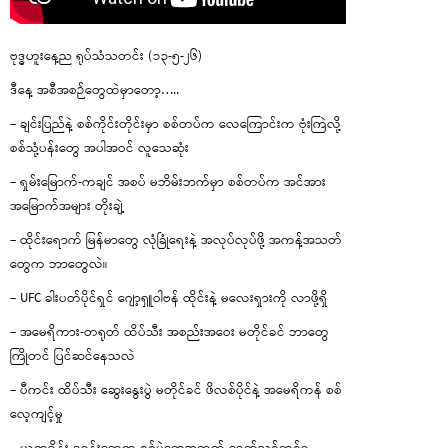
ဗုဒ္ဓဟူးနေ့ည ရုပ်သံသတင်း (၁၃-၅-၂၆)
ဒီနေ့ အစီအစဉ်တွေထဲမှာတော့…..
– ချင်းပြည်နဲ့ စစ်ကိုင်းတိုင်းမှာ စစ်တပ်က လေကြောင်းက ဗုံးကြဲလို့
စစ်သုံ့ပန်းတွေ အပါအဝင် လူသေဆုံး
– ရှမ်းမြောက်-ကချင် အစပ် မဘိမ်းဘက်မှာ စစ်တပ်က အင်အား
အမြောက်အများ တိုးချဲ့
– ထိုင်းရောက် မြန်မာတွေ လုံခြုံရေးနဲ့ အလုပ်လုပ်ဖို့ အကန့်အသတ်
တွေက ဘာတွေလဲ။
– UFC ခါးပတ်ပိုင်ရှင် ဂျော့ရှူဝါဗန် ထိုင်းနဲ့ မလေးရှားကို လာဖို့ရှိ
– အမေရိကား-တရုတ် ထိပ်သီး အစည်းအဝေး မတိုင်ခင် ဘာတွေ
ကြိုတင် ပြင်ဆင်နေသလဲ
– ပီကင်း ထိပ်သီး ဆွေးနွေးပွဲ မတိုင်ခင် ဖိလစ်ပိုင်နဲ့ အမေရိကန် စစ်
လေ့ကျင့်မှု