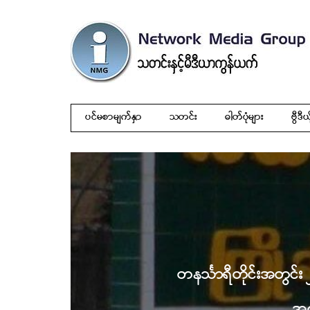
ပင်မစာမျက်နှာ
သတင်း
ဓါတ်ပုံများ
ဗွီဒီယ
တနင်္သာရီတိုင်းအတွင်း
အက