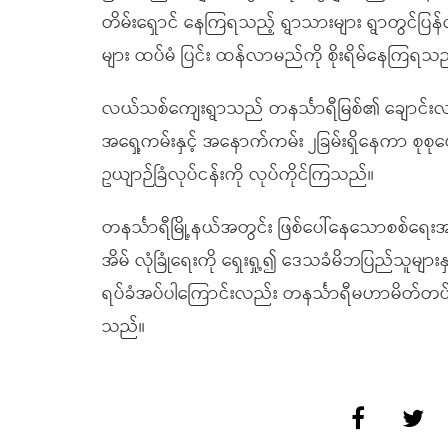
တိမ်းရှောင် နေကြရသည့် ရွာသားများ ရွာတွင်ပြန်
များ ထပ်မံ ပြင်း ထန်လာမည်ကို စိုးရိမ်နေကြရ
လယ်သစ်ကျေးရွာသည် တနင်္သာရီမြစ်၏ ချောင်းလ
အရှေ့ကမ်းနှင့် အနောက်ကမ်း ၂ခြမ်းရှိနေကာ စုစုပေ
ဥယျာဉ်ခြံလုပ်ငန်းကို လုပ်ကိုင်ကြသည်။
တနင်္သာရီမြို့နယ်အတွင်း ဖြစ်ပေါ်နေသောစစ်ရ
အိမ် လုံခြုံရေးကို ရှေးရှု့၍ ဒေသခံမိဘပြည်သူမျ
ရပ်ခံအပ်ပါကြောင်းလည်း တနင်္သာရီမဟာမိတ်တပ
သည်။