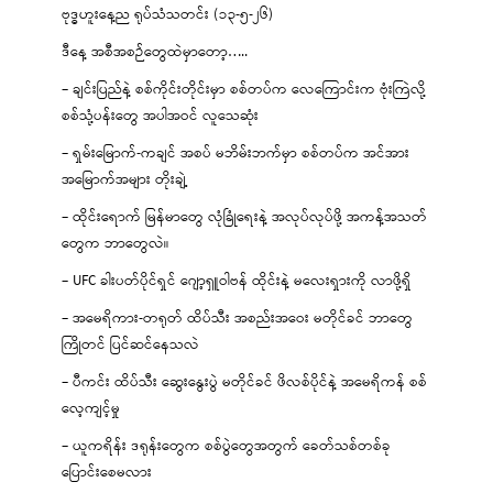
ဗုဒ္ဓဟူးနေ့ည ရုပ်သံသတင်း (၁၃-၅-၂၆)
ဒီနေ့ အစီအစဉ်တွေထဲမှာတော့…..
– ချင်းပြည်နဲ့ စစ်ကိုင်းတိုင်းမှာ စစ်တပ်က လေကြောင်းက ဗုံးကြဲလို့
စစ်သုံ့ပန်းတွေ အပါအဝင် လူသေဆုံး
– ရှမ်းမြောက်-ကချင် အစပ် မဘိမ်းဘက်မှာ စစ်တပ်က အင်အား
အမြောက်အများ တိုးချဲ့
– ထိုင်းရောက် မြန်မာတွေ လုံခြုံရေးနဲ့ အလုပ်လုပ်ဖို့ အကန့်အသတ်
တွေက ဘာတွေလဲ။
– UFC ခါးပတ်ပိုင်ရှင် ဂျော့ရှူဝါဗန် ထိုင်းနဲ့ မလေးရှားကို လာဖို့ရှိ
– အမေရိကား-တရုတ် ထိပ်သီး အစည်းအဝေး မတိုင်ခင် ဘာတွေ
ကြိုတင် ပြင်ဆင်နေသလဲ
– ပီကင်း ထိပ်သီး ဆွေးနွေးပွဲ မတိုင်ခင် ဖိလစ်ပိုင်နဲ့ အမေရိကန် စစ်
လေ့ကျင့်မှု
– ယူကရိန်း ဒရုန်းတွေက စစ်ပွဲတွေအတွက် ခေတ်သစ်တစ်ခု
ပြောင်းစေမလား