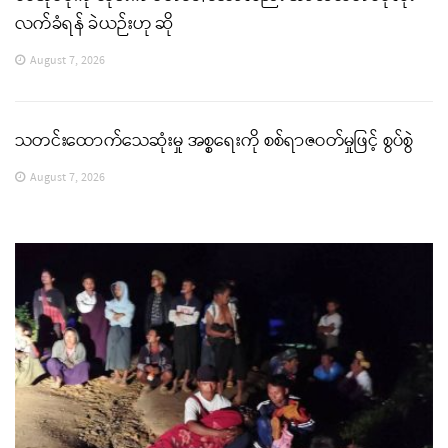
လက်ခံရန် ခဲယဉ်းဟု ဆို
August 7, 2026
သတင်းထောက်သေဆုံးမှု အစ္စရေးကို စစ်ရာဇဝတ်မှုဖြင့် စွပ်စွဲ
August 7, 2026