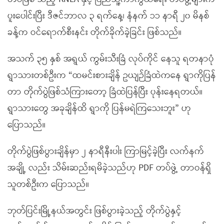
ပူးပေါင်းပြီး ဒီဇင်ဘာလ ၃ ရက်နေ့၊ နံနက် ၁၁ နာရီ ၂၀ မိနစ်
ခန့်က ဝင်ရောက်စီးနင်း တိုက်ခိုက်ခဲ့ခြင်း ဖြစ်သည်။
အသက် ၃၅ နှစ် အရွယ် ကွမ်းသီးခြံ လုပ်ကိုင် နေသူ ရတနာပုံ
ရွာသားတစ်ဦးက “ထမင်းစားချိန် ဥယျဉ်ခြံထဲကနေ ရွာကိုပြန်
တာ တိုက်ပွဲဖြစ်သံကြားတော့ ခြံထဲပြန်ပြီး ပုန်းနေရတယ်။
ရွာသားတွေ အခုချိန်ထိ ရွာကို ပြန်မရဲကြသေးဘူး” ဟု
ပြောသည်။
တိုက်ပွဲဖြစ်ပွားချိန်မှာ ၂ နာရီနီးပါး ကြာမြင့်ခဲ့ပြီး လက်နက်
အချို့ လည်း သိမ်းဆည်းရမိခဲ့သည်ဟု PDF တပ်ဖွဲ့ တာဝန်ရှိ
သူတစ်ဦးက ပြောသည်။
ဘုတ်ပြင်းမြို့နယ်အတွင်း ဖြစ်ပွားခဲ့သည့် တိုက်ပွဲနှင့်