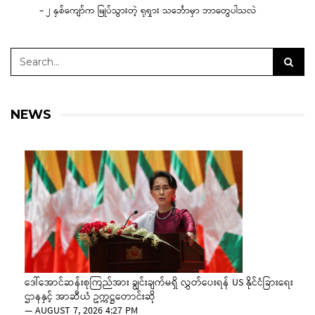
– ၂ နှစ်ကျော်က မြုပ်သွားတဲ့ ရုရှား သင်္ဘောမှာ ဘာတွေပါသလဲ
NEWS
ဒေါ်အောင်ဆန်းစုကြည်အား ချွင်းချက်မရှိ လွှတ်ပေးရန် US နိုင်ငံခြားရေး
ဌာနနှင့် အာဆီယံ ဥက္ကဋ္ဌတောင်းဆို
—
AUGUST 7, 2026 4:27 PM