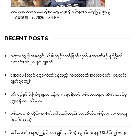
သတင်းထောက်သေဆုံးမှု အစ္စရေးကို စစ်ရာဇဝတ်မှုဖြင့် စွပ်စွဲ
—
AUGUST 7, 2026 2:34 PM
RECENT POSTS
ပုဏ္ဏားကျွန်းအမှုတွင် မုဒိမ်းကျင့်သတ်ဖြတ်သူကို သေဒဏ်နှင့် နှစ်ဦးကို
ထောင်ဒဏ် ၂၀ နှစ် ချမှတ်
အောင်ပန်းတွင် ပျောက်ဆုံးနေသည့် ကလေးငယ်အလောင်းကို ရေတွင်း
ပျက်၌တွေ့ရှိ
တိုက်ပွဲနှင့် ဗုံးကြဲမှုများကြောင့် ကရင်နီတွင် စစ်ဘေးရှောင် အိမ်ထောင်စု
၂၅၀ နီးပါး တိုးလာ
စစ်အုပ်စုကို ထိုင်းက ဖိတ်ခေါ်သော်လည်း အာဆီယံတစ်စုံလုံး လက်ခံရန်
ခဲယဉ်းဟု ဆို
ဒေါ်အောင်ဆန်းစုကြည်အား ချွင်းချက်မရှိ လွှတ်ပေးရန် US နိုင်ငံခြားရေး