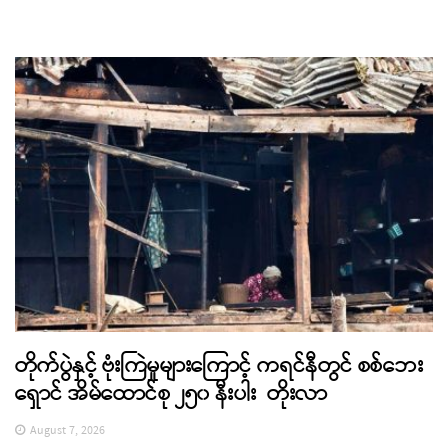
တိုက်ပွဲနှင့် ဗုံးကြဲမှုများကြောင့် ကရင်နီတွင် စစ်ဘေး
ရှောင် အိမ်ထောင်စု ၂၅၀ နီးပါး တိုးလာ
August 7, 2026