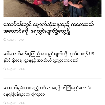
အောင်ပန်းတွင် ပျောက်ဆုံးနေသည့် ကလေးငယ်
အလောင်းကို ရေတွင်းပျက်၌တွေ့ရှိ
August 7, 2026
ဒေါ်အောင်ဆန်းစုကြည်အား ချွင်းချက်မရှိ လွှတ်ပေးရန် US
နိုင်ငံခြားရေး ဌာနနှင့် အာဆီယံ ဥက္ကဋ္ဌတောင်းဆို
August 7, 2026
သေဒဏ်ချခံထားသည့်ဘင်္ဂလားဒေ့ရှ် ဝန်ကြီးချုပ်ဟောင်း
နေရပ်ပြန်မည်ဟု ကြေညာ
August 7, 2026