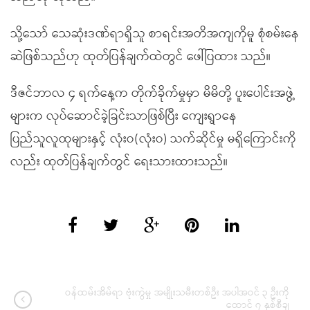
သို့သော် သေဆုံးဒဏ်ရာရှိသူ စာရင်းအတိအကျကိုမူ စုံစမ်းနေ
ဆဲဖြစ်သည်ဟု ထုတ်ပြန်ချက်ထဲတွင် ဖေါ်ပြထား သည်။
ဒီဇင်ဘာလ ၄ ရက်နေ့က တိုက်ခိုက်မှုမှာ မိမိတို့ ပူးပေါင်းအဖွဲ့
များက လုပ်ဆောင်ခဲ့ခြင်းသာဖြစ်ပြီး ကျေးရွာနေ
ပြည်သူလူထုများနှင့် လုံးဝ(လုံးဝ) သက်ဆိုင်မှု မရှိကြောင်းကို
လည်း ထုတ်ပြန်ချက်တွင် ရေးသားထားသည်။
ဝန်ထမ်းအိမ်ရာ ဗုံးကွဲမှု အမျိုးသမီးတစ်ဦး အပါအဝင် ၃ ဦးကို
ထောင် ၇ နှစ်စီချ