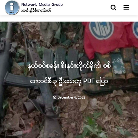
Men
နယ်စပ်စခန်း စီးနင်းတိုက်ခိုက်၊ စစ်
ကောင်စီ ၃ ဦးသေဟု PDF ပြော
December 6, 2022