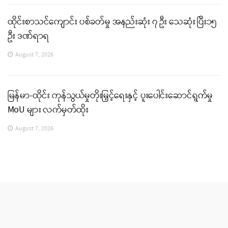
ထိုင်းစာသင်ကျောင်း ပစ်ခတ်မှု အနည်းဆုံး ၇ ဦး သေဆုံး ပြီး၁၅
ဦး ဒဏ်ရာရ
August 7, 2026
မြန်မာ-ထိုင်း ကုန်သွယ်မှုတိုးမြှင့်ရေးနှင့် ပူးပေါင်းဆောင်ရွက်မှု
MoU များ လက်မှတ်ထိုး
August 7, 2026