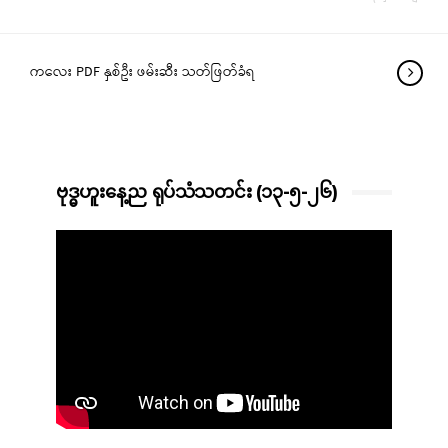
ကလေး PDF နှစ်ဦး ဖမ်းဆီး သတ်ဖြတ်ခံရ
ဗုဒ္ဓဟူးနေ့ည ရုပ်သံသတင်း (၁၃-၅-၂၆)