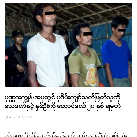
ပုဏ္ဏားကျွန်းအမှုတွင် မုဒိမ်းကျင့်သတ်ဖြတ်သူကို
သေဒဏ်နှင့် နှစ်ဦးကို ထောင်ဒဏ် ၂၀ နှစ် ချမှတ်
August 7, 2026
စစ်အုပ်စုကို ထိုင်းက ဖိတ်ခေါ်သော်လည်း အာဆီယံတစ်စုံလုံး