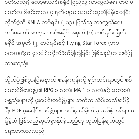
ပတ်သက်၍ ကော့သောင်းခရိုင် ပြည်သူ့ ကာကွယ်ရေး တပ် မ
တော်က ဒီဇင်ဘာလ ၄ ရက်နေ့က သတင်းထုတ်ပြန်ထားပြီး
တိုက်ပွဲကို KNLA တပ်ရင်း (၂၀၃)၊ ပြည်သူ့ ကာကွယ်ရေး
တပ်မတော် ကော့သောင်းခရိုင် အမှတ် (၁) တပ်ရင်း၊ မြိတ်
ခရိုင် အမှတ် (၂) တပ်ရင်းနှင့် Flying Star Force (ဘပ –
ပကဖ)တို့က ပူးပေါင်းတိုက်ခိုက်ခဲ့ကြခြင်း ဖြစ်သည်ဟု ဖော်ပြ
ထားသည်။
တိုက်ပွဲဖြစ်ပွားပြီးနောက် စခန်းကုန်းကို ရှင်းလင်းရာတွင် စစ်
ကောင်စီတပ်ဖွဲ့၏ RPG ၁ လက်၊ MA 1 ၁ လက်နှင့် ဆက်စပ်
ပစ္စည်းများကို ပူးပေါင်းတပ်ဖွဲ့များ ဘက်က သိမ်းဆည်းရမိခဲ့
ပြီး PDF ပူးပေါင်းတပ်ဖွဲ့များဘက်မှ ထိခိုက် မှု တစ်စုံတစ်ရာ မ
ရှိခဲ့ဘဲ ပြန်လည်ဆုတ်ခွာနိုင်ခဲ့သည်ဟု ထုတ်ပြန်ချက်တွင်
ရေးသားထားသည်။