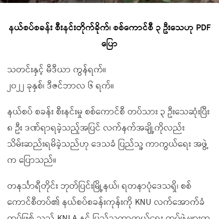
နယ်စပ်စခန်း စီးနင်းတိုက်ခိုက်၊ စစ်ကောင်စီ ၃ ဦးသေဟု PDF
ပြော
သတင်းနှင့် မီဒီယာ ကွန်ရက်။
၂၀၂၂ ခုနှစ်၊ ဒီဇင်ဘာလ ၆ ရက်။
နယ်စပ် စခန်း စီးနင်းမှု စစ်ကောင်စီ တပ်သား ၃ ဦးသေဆုံးပြီး
၈ ဦး ဒဏ်ရာရခဲ့သည့်အပြင် လက်နက်အချို့ကိုလည်း
သိမ်းဆည်းရမိခဲ့သည်ဟု ဒေသခံ ပြည်သူ့ ကာကွယ်ရေး အဖွဲ့
က ပြောသည်။
တနင်္သာရီတိုင်း ဘုတ်ပြင်းမြို့နယ်၊ ရတနာပုံဒေသရှိ၊ စစ်
ကောင်စီတပ်၏ နယ်စပ်စခန်းကုန်းကို KNU လက်အောက်ခံ
တပ်ဖြစ် သည့် KNLA နှင့် ပြည်သူ့ကာကွယ်ရေး တပ်ဖွဲ့များက