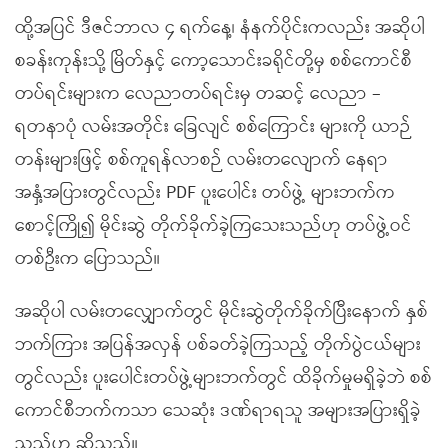
ထို့အပြင် ဒီဇင်ဘာလ ၄ ရက်နေ့၊ နံနက်ပိုင်းကလည်း အဆိုပါ
စခန်းကုန်းသို့ မြိတ်နှင့် ကော့သောင်းခရိုင်တို့မှ စစ်ကောင်စီ
တပ်ရင်းများက လေညာတပ်ရင်းမှ တဆင့် လေညာ –
ရတနာပုံ လမ်းအတိုင်း ခြေလျင် စစ်ကြောင်း များကို ယာဉ်
တန်းများဖြင့် စစ်ကူရန်လာစဉ် လမ်းတလျောက် နေရာ
အနှံ့အပြားတွင်လည်း PDF ပူးပေါင်း တပ်ဖွဲ့ များဘက်က
စောင့်ကြို၍ မိုင်းဆွဲ တိုက်ခိုက်ခဲ့ကြသေးသည်ဟု တပ်ဖွဲ့ဝင်
တစ်ဦးက ပြောသည်။
အဆိုပါ လမ်းတလျှောက်တွင် မိုင်းဆွဲတိုက်ခိုက်ပြီးနောက် နှစ်
ဘက်ကြား အပြန်အလှန် ပစ်ခတ်ခဲ့ကြသည့် တိုက်ပွဲငယ်များ
တွင်လည်း ပူးပေါင်းတပ်ဖွဲ့များဘက်တွင် ထိခိုက်မှုမရှိခဲ့ဘဲ စစ်
ကောင်စီဘက်ကသာ သေဆုံး ဒဏ်ရာရသူ အများအပြားရှိခဲ့
သည်ဟု ဆိုသည်။