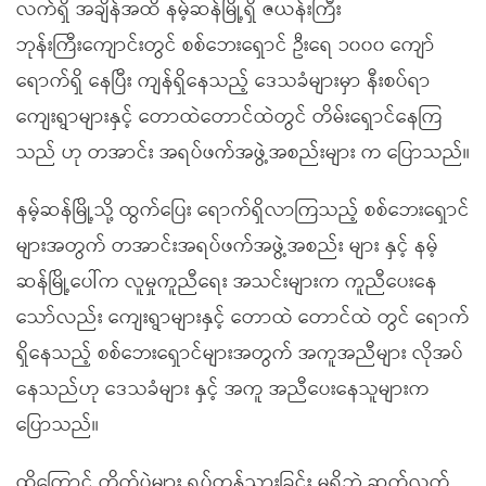
လက်ရှိ အချိန်အထိ နမ့်ဆန်မြို့ရှိ ဇယန်းကြီး
ဘုန်းကြီးကျောင်းတွင် စစ်ဘေးရှောင် ဦးရေ ၁၀၀၀ ကျော်
ရောက်ရှိ နေပြီး ကျန်ရှိနေသည့် ဒေသခံများမှာ နီးစပ်ရာ
ကျေးရွာများနှင့် တောထဲတောင်ထဲတွင် တိမ်းရှောင်နေကြ
သည် ဟု တအာင်း အရပ်ဖက်အဖွဲ့အစည်းများ က ပြောသည်။
နမ့်ဆန်မြို့သို့ ထွက်ပြေး ရောက်ရှိလာကြသည့် စစ်ဘေးရှောင်
များအတွက် တအာင်းအရပ်ဖက်အဖွဲ့အစည်း များ နှင့် နမ့်
ဆန်မြို့ပေါ်က လူမှုကူညီရေး အသင်းများက ကူညီပေးနေ
သော်လည်း ကျေးရွာများနှင့် တောထဲ တောင်ထဲ တွင် ရောက်
ရှိနေသည့် စစ်ဘေးရှောင်များအတွက် အကူအညီများ လိုအပ်
နေသည်ဟု ဒေသခံများ နှင့် အကူ အညီပေးနေသူများက
ပြောသည်။
ထိုကြောင့် တိုက်ပွဲများ ရပ်တန့်သွားခြင်း မရှိဘဲ ဆက်လက်