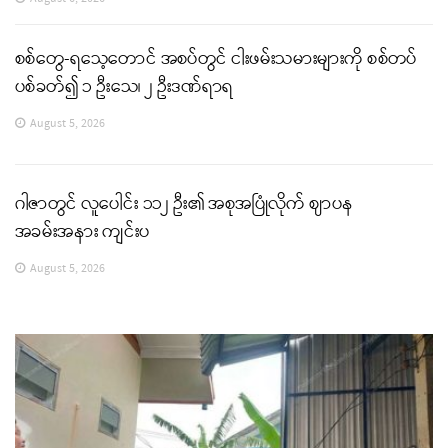
စစ်တွေ-ရသေ့တောင် အစပ်တွင် ငါးဖမ်းသမားများကို စစ်တပ်
ပစ်ခတ်၍ ၁ ဦးသေ၊ ၂ ဦးဒဏ်ရာရ
August 5, 2026
ဂါဇာတွင် လူပေါင်း ၁၁၂ ဦး၏ အစုအပြုံလိုက် ဈာပန
အခမ်းအနား ကျင်းပ
August 5, 2026