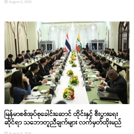
August 5, 2026
မြန်မာစစ်အုပ်စုခေါင်းဆောင် ထိုင်းနှင့် စီးပွားရေး
ဆိုင်ရာ သဘောတူညီချက်များ လက်မှတ်ထိုးမည်
August 6, 2026