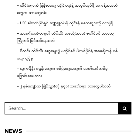
– ထိုင်းရောက် မြန်မာတွေ လုံခြုံရေးနဲ့ အလုပ်လုပ်ဖို့ အကန့်အသတ်
တွေက ဘာတွေလဲ။
– UFC ခါးပတ်ပိုင်ရှင် ဂျော့ရှူဝါဗန် ထိုင်းနဲ့ မလေးရှားကို လာဖို့ရှိ
– အမေရိကား-တရုတ် ထိပ်သီး အစည်းအဝေး မတိုင်ခင် ဘာတွေ
ကြိုတင် ပြင်ဆင်နေသလဲ
– ပီကင်း ထိပ်သီး ဆွေးနွေးပွဲ မတိုင်ခင် ဖိလစ်ပိုင်နဲ့ အမေရိကန် စစ်
လေ့ကျင့်မှု
– ယူကရိန်း ဒရုန်းတွေက စစ်ပွဲတွေအတွက် ခေတ်သစ်တစ်ခု
ပြောင်းစေမလား
– ၂ နှစ်ကျော်က မြုပ်သွားတဲ့ ရုရှား သင်္ဘောမှာ ဘာတွေပါသလဲ
NEWS