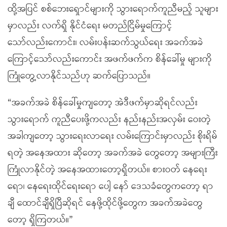
ထို့အပြင် စစ်ဘေးရှောင်များကို သွားရောက်ကူညီမည့် သူများ
မှာလည်း လက်ရှိ နိုင်ငံရေး မတည်ငြိမ်မှုကြောင့်
သော်လည်းကောင်း၊ လမ်းပန်းဆက်သွယ်ရေး အခက်အခဲ
ကြောင့်သော်လည်းကောင်း အဖက်ဖက်က စိန်ခေါ်မှု များကို
ကြုံတွေ့လာနိုင်သည်ဟု ဆက်ပြောသည်။
“အခက်အခဲ စိန်ခေါ်မှုကျတော့ အဲဒီဖက်မှာဆိုရင်လည်း
သွားရောက် ကူညီပေးဖို့ကလည်း နည်းနည်းအလှမ်း ဝေးတဲ့
အခါကျတော့ သွားရေးလာရေး လမ်းကြောင်းမှာလည်း စိုးရိမ်
ရတဲ့ အနေအထား ဆိုတော့ အခက်အခဲ တွေတော့ အများကြီး
ကြုံလာနိုင်တဲ့ အနေအထားတော့ရှိတယ်။ စားဝတ် နေရေး
ရော၊ နေရေးထိုင်ရေးရော ပေါ့ နော် ဒေသခံတွေကတော့ ရာ
ချီ ထောင်ချီရှိပြီဆိုရင် နေဖို့ထိုင်ဖို့တွေက အခက်အခဲတွေ
တော့ ရှိကြတယ်။”