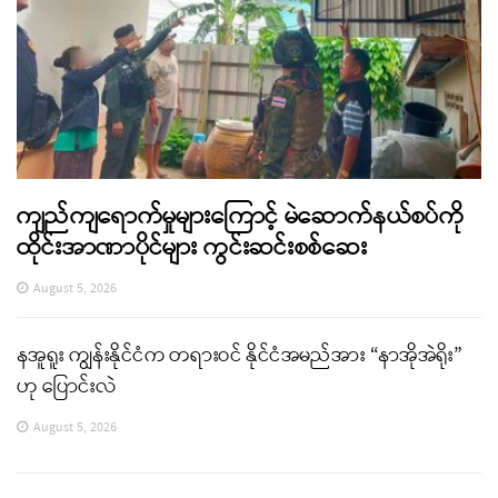
ကျည်ကျရောက်မှုများကြောင့် မဲဆောက်နယ်စပ်ကို
ထိုင်းအာဏာပိုင်များ ကွင်းဆင်းစစ်ဆေး
August 5, 2026
နအူရူး ကျွန်းနိုင်ငံက တရားဝင် နိုင်ငံအမည်အား “နာအိုအဲရိုး”
ဟု ပြောင်းလဲ
August 5, 2026