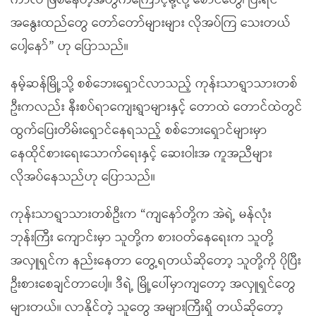
ကာလ ဖြစ်နေတဲ့အတွက်ကြောင့်မို့လို့ စောင်တွေ၊ ပြီးရင်
အနွေးထည်တွေ တော်တော်များများ လိုအပ်ကြ သေးတယ်
ပေါ့နော်” ဟု ပြောသည်။
နမ့်ဆန်မြို့သို့ စစ်ဘေးရှောင်လာသည့် ကုန်းသာရွာသားတစ်
ဦးကလည်း နီးစပ်ရာကျေးရွာများနှင့် တောထဲ တောင်ထဲတွင်
ထွက်ပြေးတိမ်းရှောင်နေရသည့် စစ်ဘေးရှောင်များမှာ
နေထိုင်စားရေးသောက်ရေးနှင့် ဆေးဝါးအ ကူအညီများ
လိုအပ်နေသည်ဟု ပြောသည်။
ကုန်းသာရွာသားတစ်ဦးက “ကျနော်တို့က အဲရဲ့ မန်လုံး
ဘုန်းကြီး ကျောင်းမှာ သူတို့က စားဝတ်နေရေးက သူတို့
အလှူရှင်က နည်းနေတာ တွေ့ရတယ်ဆိုတော့ သူတို့ကို ပိုပြီး
ဦးစားစေချင်တာပေါ့။ ဒီရဲ့ မြို့ပေါ်မှာကျတော့ အလှူရှင်တွေ
များတယ်။ လာနိုင်တဲ့ သူတွေ အများကြီးရှိ တယ်ဆိုတော့