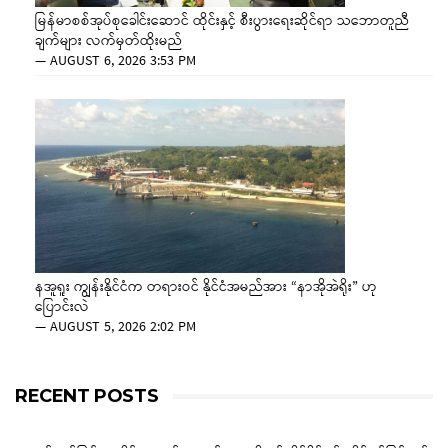
မြန်မာစစ်အုပ်စုခေါင်းဆောင် ထိုင်းနှင့် စီးပွားရေးဆိုင်ရာ သဘောတူညီ
ချက်များ လက်မှတ်ထိုးမည်
—
AUGUST 6, 2026 3:53 PM
နအူရူး ကျွန်းနိုင်ငံက တရားဝင် နိုင်ငံအမည်အား “နာအိုအဲရိုး” ဟု
ပြောင်းလဲ
—
AUGUST 5, 2026 2:02 PM
RECENT POSTS