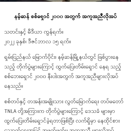
နမ့်ဆန် စစ်ရှောင် ၂၀၀၀ အတွက် အကူအညီလိုအပ်
သတင်းနှင့် မီဒီယာ ကွန်ရက်။
၂၀၂၂ ခုနှစ်၊ ဒီဇင်ဘာလ ၁၅ ရက်။
ရှမ်းပြည်နယ် မြောက်ပိုင်း၊ နမ့်ဆန်မြို့နယ်တွင် ဖြစ်ပွားနေ
သည့် တိုက်ပွဲများကြောင့် ထွက်ပြေးတိမ်းရှောင် နေရ သည့်
စစ်ဘေးရှောင် ၂၀၀၀ နီးပါးအတွက် အကူအညီများလိုအပ်
နေသည်။
စစ်တပ်နှင့် တအန်းအမျိုးသား လွတ်မြောက်ရေး တပ်မတော်
TNLA တို့အကြားက တိုက်ပွဲများကြောင့် ဒေသခံ များမှာ
ထွက်ပြေးတိမ်းရှောင်ခဲ့ရတာဖြစ်ပြီး လက်ရှိမှာ နေထိုင်စား
သောက်ရေးအပြင် အဖက်ဖက်မှ အကူအညီ များလိုအပ်