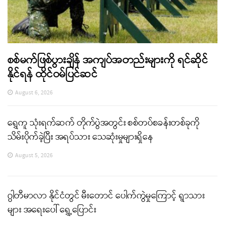
စစ်မက်ဖြစ်ပွားချိန် အကျပ်အတည်းများကို ရင်ဆိုင်
နိုင်ရန် ထိုင်ဝမ်ပြင်ဆင်
August 6, 2026
ရွှေကူ သုံးရက်ဆက် တိုက်ပွဲအတွင်း စစ်တပ်စခန်းတစ်ခုကို
သိမ်းပိုက်ခဲ့ပြီး အရပ်သား သေဆုံးမှုများရှိနေ
August 5, 2026
ဂွါတီမာလာ နိုင်ငံတွင် မီးတောင် ပေါက်ကွဲမှုကြောင့် ရွာသား
များ အရေးပေါ် ရွှေ့ပြောင်း