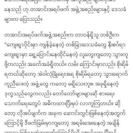
နေသည် ဟု တအာင်းအရပ်ဖက် အဖွဲ့အစည်းများနှင့် ဒေသခံ
များက ပြောသည်။
တအာင်းအရပ်ဖက်အဖွဲ့အစည်းက တာဝန်ရှိသူ တစ်ဦးက
“ကျေးရွာပိုင်းမှာ ကျန်ခဲ့နေတဲ့ တစ်ခြားဒေသခံတွေ နီးစပ်ရာ
ကျေးရွာမှာ ရွှေ့ပြောင်းနေထိုင်နေတဲ့ လူတွေကျတော့ သွားကူ
ဖို့ကလည်း အခက်အခဲရှိတယ်။ လမ်း ကြောင်းမှာလည်း စိုးရိမ်
ရတယ်ဆိုတော့ အဲဒါလုံခြုံရေးအရ စိုးရိမ်ရတော့ သွားရောက်
ကူညီပေးတဲ့ အဖွဲ့တွေ ကတော့ မရှိသေးဘူး။ အခုရှိနေတဲ့
ဒုက္ခသည်တွေကလည်း တော်တော်များများဆို စားရေး
သောက်ရေးတွေပဲ အဓိကထားပြီးမှပဲ လာကူကြတယ်။ ဆို
တော့ လိုအပ်ချက်က အခုက ဆောင်းတွင်းဖြစ်နေတဲ့အတွက်
ကြောင့်မို့ ဒီဖက်ခြမ်းမှာကျတော့ အရမ်းအေးနေတဲ့ အချိန်