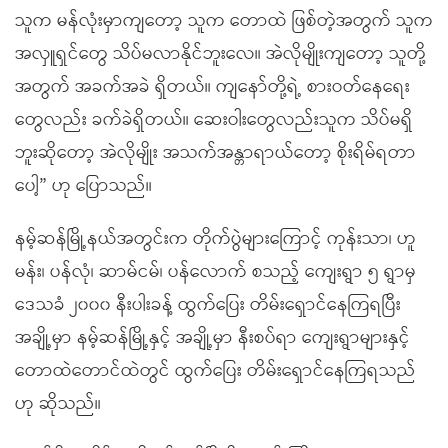
သူက မန်လုံးမှာကျတော့ သူက တောထဲ ဖြစ်တဲ့အတွက် သူက
အလှူရှင်တွေ သိပ်မလာနိုင်ဘူးလေ။ အဲလိုမျိုးကျတော့ သူတို့
အတွက် အခက်အခဲ ရှိတယ်။ ကျနော်တို့ရဲ့ စားဝတ်နေရေး
တွေလည်း ခက်ခဲရှိတယ်။ ဆေးဝါးတွေလည်းသူက သိပ်မရှိ
ဘူးဆိုတော့ အဲလိုမျိုး အသက်အန္တာရာယ်တော့ စိုးရိမ်ရတာ
ပေါ့” ဟု ပြောသည်။
နမ့်ဆန်မြို့နယ်အတွင်းက တိုက်ပွဲများကြောင့် ကုန်းသာ၊ ဟူ
မန်း၊ ပန်လုံ၊ ဆာမ်ငမ်၊ ပန်လောက် စသည့် ကျေးရွာ ၅ ရွာမှ
ဒေသခံ ၂၀၀၀ နီးပါးခန့် ထွက်ပြေး တိမ်းရှောင်နေကြရပြီး
အချို့မှာ နမ့်ဆန်မြို့နှင့် အချို့မှာ နီးစပ်ရာ ကျေးရွာများနှင့်
တောထဲတောင်ထဲတွင် ထွက်ပြေး တိမ်းရှောင်နေကြရသည်
ဟု ဆိုသည်။