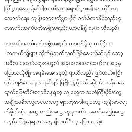
ဖြစ်ပွားနေမည်ဆိုပါက စစ်ဘေးရှောင်များ၏ နေ ထိုင်စား
သောက်ရေး၊ ကျန်းမာရေးတို့မှာ ပို၍ ခက်ခဲလာနိုင်သည်ဟု
တအာင်းအရပ်ဖက်အဖွဲ့အစည်း တာဝန်ရှိ သူက ဆိုသည်။
တအာင်းအရပ်ဖက်အဖွဲ့အစည်း တာဝန်ရှိသူ တစ်ဦးက
“တကယ်လို့များ တိုက်ပွဲဆက်လက်ဖြစ်နေမယ်ဆိုရင် တော့
အဓိက ဒေသခံတွေအတွက် အခုလောလောဆယ်က အခုန
ပြောသလိုမျိုး အရမ်းအေးနေတဲ့ ရာသီလည်း ဖြစ်တယ်။ ပြီး
ရင် ကျန်းမာရေးအရဆိုရင် ပြန်ကြည့်မယ် ဆိုရင်လည်း အခု
ထွက်ပြေးတိမ်းရှောင်နေရတဲ့ လူ တွေက သက်ကြီးပိုင်းတွေ
အမျိုးသမီးတွေကလေးတွေ များတဲ့အခါကျတော့ ကျန်းမာရေး
ထိခိုက်တဲ့လူတွေ လည်း တွေ့နေရတယ်။ အဆင်မပြေမှုတွေ
လည်း ကြုံနေရတာတွေ ရှိတယ်” ဟု ပြောသည်။