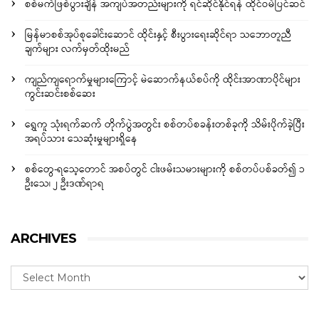
စစ်မက်ဖြစ်ပွားချိန် အကျပ်အတည်းများကို ရင်ဆိုင်နိုင်ရန် ထိုင်ဝမ်ပြင်ဆင်
မြန်မာစစ်အုပ်စုခေါင်းဆောင် ထိုင်းနှင့် စီးပွားရေးဆိုင်ရာ သဘောတူညီ
ချက်များ လက်မှတ်ထိုးမည်
ကျည်ကျရောက်မှုများကြောင့် မဲဆောက်နယ်စပ်ကို ထိုင်းအာဏာပိုင်များ
ကွင်းဆင်းစစ်ဆေး
ရွှေကူ သုံးရက်ဆက် တိုက်ပွဲအတွင်း စစ်တပ်စခန်းတစ်ခုကို သိမ်းပိုက်ခဲ့ပြီး
အရပ်သား သေဆုံးမှုများရှိနေ
စစ်တွေ-ရသေ့တောင် အစပ်တွင် ငါးဖမ်းသမားများကို စစ်တပ်ပစ်ခတ်၍ ၁
ဦးသေ၊ ၂ ဦးဒဏ်ရာရ
ARCHIVES