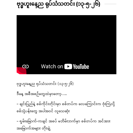
ဗုဒ္ဓဟူးနေ့ည ရုပ်သံသတင်း (၁၃-၅-၂၆)
ဗုဒ္ဓဟူးနေ့ည ရုပ်သံသတင်း (၁၃-၅-၂၆)
ဒီနေ့ အစီအစဉ်တွေထဲမှာတော့…..
– ချင်းပြည်နဲ့ စစ်ကိုင်းတိုင်းမှာ စစ်တပ်က လေကြောင်းက ဗုံးကြဲလို့
စစ်သုံ့ပန်းတွေ အပါအဝင် လူသေဆုံး
– ရှမ်းမြောက်-ကချင် အစပ် မဘိမ်းဘက်မှာ စစ်တပ်က အင်အား
အမြောက်အများ တိုးချဲ့