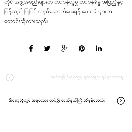
ကိုင် အဖွဲ့အစည်းများက တာဝန်ယူမှု တာဝန်ခံမှု အပြည့်နှင့်
ပြန်လည် ပြုပြင် တည်ဆောက်ပေးရန် ဒေသခံ များက
တောင်းဆိုထားသည်။
မော်လမြိုင်-ရန်ကုန် ရထားများ ရပ်နားထားရ
ဒီးမော့ဆိုတွင် အရပ်သား တစ်ဦး လက်နက်ကြီးထိမှန်သေဆုံး