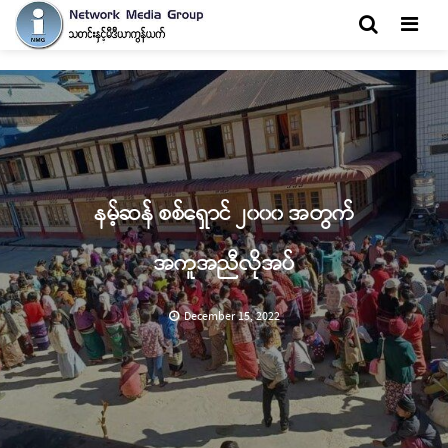
Men
နမ့်ဆန် စစ်ရှောင် ၂၀၀၀ အတွက်
အကူအညီလိုအပ်
December 15, 2022