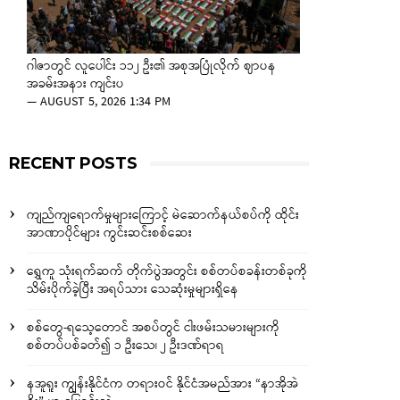
ဂါဇာတွင် လူပေါင်း ၁၁၂ ဦး၏ အစုအပြုံလိုက် ဈာပန
အခမ်းအနား ကျင်းပ
—
AUGUST 5, 2026 1:34 PM
RECENT POSTS
ကျည်ကျရောက်မှုများကြောင့် မဲဆောက်နယ်စပ်ကို ထိုင်း
အာဏာပိုင်များ ကွင်းဆင်းစစ်ဆေး
ရွှေကူ သုံးရက်ဆက် တိုက်ပွဲအတွင်း စစ်တပ်စခန်းတစ်ခုကို
သိမ်းပိုက်ခဲ့ပြီး အရပ်သား သေဆုံးမှုများရှိနေ
စစ်တွေ-ရသေ့တောင် အစပ်တွင် ငါးဖမ်းသမားများကို
စစ်တပ်ပစ်ခတ်၍ ၁ ဦးသေ၊ ၂ ဦးဒဏ်ရာရ
နအူရူး ကျွန်းနိုင်ငံက တရားဝင် နိုင်ငံအမည်အား “နာအိုအဲ