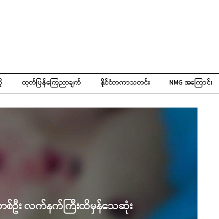
ို
ထုတ်ပြန်ကြေညာချက်
နိုင်ငံတကာသတင်း
NMG အကြောင်း
 တစ်ဦး လက်နက်ကြီးထိမှန်သေဆုံး