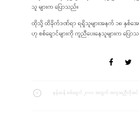
သူ များက ပြောသည်။
ထိုသို့ ထိခိုက်ဒဏ်ရာ ရရှိသူများအနက် ၁၈ နှစ်
ဟု စစ်ရှောင်များကို ကူညီပေးနေသူများက ပြော
နမ့်ဆန် စစ်ရှောင် ၂၀၀၀ အတွက် အကူအညီလိုအပ်