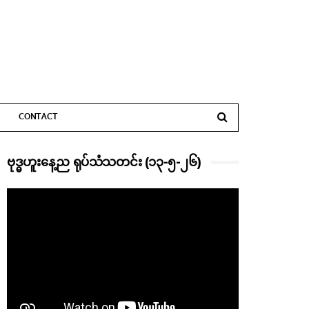
CONTACT
ဗုဒ္ဓဟူးနေ့ည ရုပ်သံသတင်း (၁၃-၅-၂၆)