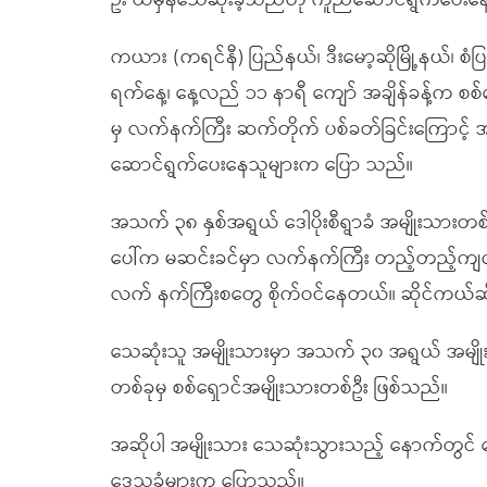
ဦး ထိမှန်သေဆုံးခဲ့သည်ဟု ကူညီဆောင်ရွက်ပေး
ကယား (ကရင်နီ) ပြည်နယ်၊ ဒီးမော့ဆိုမြို့နယ်၊ စံပြ
ရက်နေ့၊ နေ့လည် ၁၁ နာရီ ကျော် အချိန်ခန့်က စစ
မှ လက်နက်ကြီး ဆက်တိုက် ပစ်ခတ်ခြင်းကြောင့်
ဆောင်ရွက်ပေးနေသူများက ပြော သည်။
အသက် ၃၈ နှစ်အရွယ် ဒေါပိုးစီရွာခံ အမျိုးသား
ပေါ်က မဆင်းခင်မှာ လက်နက်ကြီး တည့်တည့်ကျလ
လက် နက်ကြီးစတွေ စိုက်ဝင်နေတယ်။ ဆိုင်ကယ်ဆို
သေဆုံးသူ အမျိုးသားမှာ အသက် ၃၀ အရွယ် အမျိုးသား
တစ်ခုမှ စစ်ရှောင်အမျိုးသားတစ်ဦး ဖြစ်သည်။
အဆိုပါ အမျိုးသား သေဆုံးသွားသည့် နောက်တွင်
ဒေသခံများက ပြောသည်။