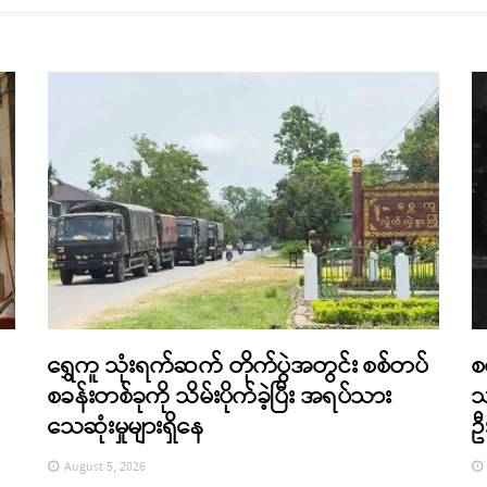
ရွှေကူ သုံးရက်ဆက် တိုက်ပွဲအတွင်း စစ်တပ်
စ
စခန်းတစ်ခုကို သိမ်းပိုက်ခဲ့ပြီး အရပ်သား
သ
သေဆုံးမှုများရှိနေ
ဦ
August 5, 2026