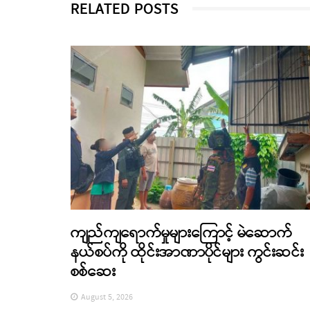
RELATED POSTS
ကျည်ကျရောက်မှုများကြောင့် မဲဆောက်
နယ်စပ်ကို ထိုင်းအာဏာပိုင်များ ကွင်းဆင်း
စစ်ဆေး
August 5, 2026