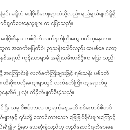
ခြင်း မရှိဘဲ ဒေါပိုးစီကျေးရွာထဲသို့လည်း ရည်ရွယ်ချက်ရှိရှိ
ောင်ရွက်ပေးနေသူများ က ပြောသည်။
နဲ့ ဒေါပိုးစီနား တစ်ဝိုက် လက်နက်ကြီးတွေ ပတ်ထုနေတာ။
းသံတွေက အဆက်မပြတ်ပဲ။ ညသန်းခေါင်လည်း ထပစ်နေ တော့
နှစ်အရွယ် ကုန်းသာရွာခံ အမျိုးသမီးတစ်ဦးက ပြော သည်။
သို့ အကြောင်းမဲ့ လက်နက်ကြီးများဖြင့် ရမ်းသန်း ပစ်ခတ်
း ထီးဖိုးကလိုးကျေးရွာတွင် လက်နက်ကြီး ကျရောက်မှု
ေအိမ် ၂ လုံး ထိခိုက်ပျက်စီးခဲ့သည်။
စတင်ပြီး ယခု ဒီဇင်ဘာလ ၁၄ ရက်နေ့အထိ စစ်ကောင်စီတပ်
ှင့် ၎င်းတို့ ထောင်ထားသော မြေမြုပ်မိုင်းများကြောင့်
းရှိ၍ ၅ ဦးမှာ သေဆုံးခဲ့သည်ဟု ကူညီဆောင်ရွက်ပေးနေ