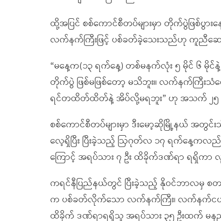
ထို့အပြင် စစ်ကောင်စီတပ်များမှာ တိုက်ပွဲဖြစ်ပွားနေ
လက်နက်ကြီးဖြင့် ပစ်ခတ်ခဲ့သေးသည်ဟု ကူညီဆ
“မနေ့က(၁၃ ရက်နေ့) တစ်မနက်လုံး ၅ မိုင် ၆ မိုင်
တိုက်ပွဲ ဖြစ်မဖြစ်တော့ မသိဘူး။ လက်နက်ကြီ
ရင်တထိတ်ထိတ်နဲ့ အိပ်လို့မရဘူး” ဟု အသက် ၂၅ 
စစ်ကောင်စီတပ်များမှာ ဒီးမော့ဆိုမြို့နယ် အတွင်း
လေ့ရှိပြီး ပြီးခဲ့သည့် ဩဂုတ်လ ၁၇ ရက်နေ့ကလည်
ကြောင့် အရပ်သား ၇ ဦး ထိခိုက်ဒဏ်ရာ ရရှိကာ လူန
ကရင်နီပြည်နယ်တွင် ပြီးခဲ့သည့် နိုဝင်ဘာလမှ 
က ပစ်ခတ်လိုက်သော လက်နက်ကြီး၊ လက်နက်ငယ်များန
ထိခိုက် ဒဏ်ရာရရှိသူ အရပ်သား ၃၅ ဦးထက် မနည်