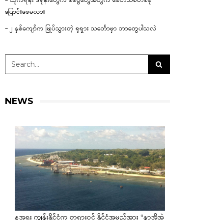
– ယူကရိန်း ဒရုန်းတွေက စစ်ပွဲတွေအတွက် ခေတ်သစ်တစ်ခု
ပြောင်းစေမလား
– ၂ နှစ်ကျော်က မြုပ်သွားတဲ့ ရုရှား သင်္ဘောမှာ ဘာတွေပါသလဲ
NEWS
နအူရူး ကျွန်းနိုင်ငံက တရားဝင် နိုင်ငံအမည်အား “နာအိုအဲ