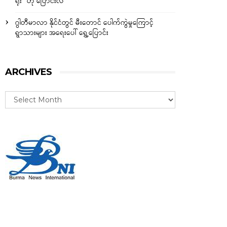
ရိုး” ဟု ပြောင်းလဲ
ဂွါတီမာလာ နိုင်ငံတွင် မီးတောင် ပေါက်ကွဲမှုကြောင့်
ရွာသားများ အရေးပေါ် ရွှေ့ပြောင်း
ARCHIVES