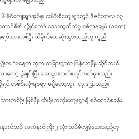
နေသူများက ပြောသည်။
 ၆ မိုင်ကျေးရွာအုပ်စု၊ ဒေါပိုးစီကျေးရွာတွင် ဒီဇင်ဘာလ ၁၃
်ကောင်စီ၏ လွိုင်ကော် ဒေသကွက်ကဲမှု စစ်ဌာနချုပ် (ဒစက)
 အရပ်သားတစ်ဦး ထိခိုက်သေဆုံးသွားသည်ဟု ကူညီ
တစ်ဦးက “မနေ့က သူက တခြားရွာက ပြန်လာပြီး ဆိုင်ကယ်
ာတော့ ပွဲချင်းပြီး သေသွားတယ်။ ရင်ဘတ်မှာလည်း
ရင် တစ်စီးလုံးရစရာ မရှိတော့ဘူး” ဟု ပြောသည်။
တစ်ဦး ဖြစ်ပြီး ထီးဖိုးကလိုးကျေးရွာရှိ စစ်ရှောင်စခန်း
 နောက်ထပ် လက်နက်ကြီး ၂ လုံး ထပ်မံကျခဲ့သေးသည်ဟု