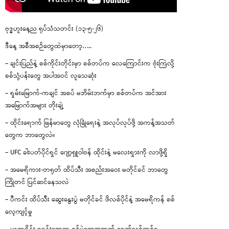
ဗုဒ္ဓဟူးနေ့ည ရုပ်သံသတင်း (၁၃-၅-၂၆)
ဒီနေ့ အစီအစဉ်တွေထဲမှာတော့…..
– ချင်းပြည်နဲ့ စစ်ကိုင်းတိုင်းမှာ စစ်တပ်က လေကြောင်းက ဗုံးကြဲလို့
စစ်သုံ့ပန်းတွေ အပါအဝင် လူသေဆုံး
– ရှမ်းမြောက်-ကချင် အစပ် မဘိမ်းဘက်မှာ စစ်တပ်က အင်အား
အမြောက်အများ တိုးချဲ့
– ထိုင်းရောက် မြန်မာတွေ လုံခြုံရေးနဲ့ အလုပ်လုပ်ဖို့ အကန့်အသတ်
တွေက ဘာတွေလဲ။
– UFC ခါးပတ်ပိုင်ရှင် ဂျော့ရှူဝါဗန် ထိုင်းနဲ့ မလေးရှားကို လာဖို့ရှိ
– အမေရိကား-တရုတ် ထိပ်သီး အစည်းအဝေး မတိုင်ခင် ဘာတွေ
ကြိုတင် ပြင်ဆင်နေသလဲ
– ပီကင်း ထိပ်သီး ဆွေးနွေးပွဲ မတိုင်ခင် ဖိလစ်ပိုင်နဲ့ အမေရိကန် စစ်
လေ့ကျင့်မှု