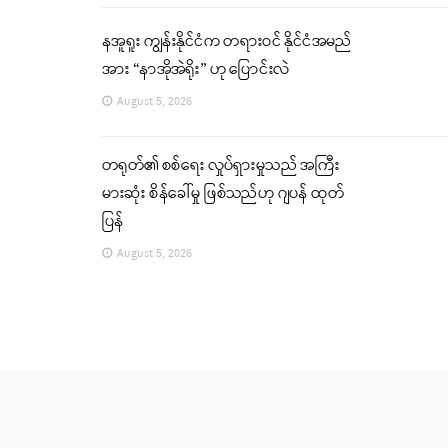
နအူရူး ကျွန်းနိုင်ငံက တရားဝင် နိုင်ငံအမည်
အား “နာအိုအဲရိုး” ဟု ပြောင်းလဲ
August 5, 2026
တရုတ်၏ စစ်ရေး လှုပ်ရှားမှုသည် အကြီး
မားဆုံး စိန်ခေါ်မှု ဖြစ်သည်ဟု ဂျပန် ထုတ်
ပြန်
August 5, 2026