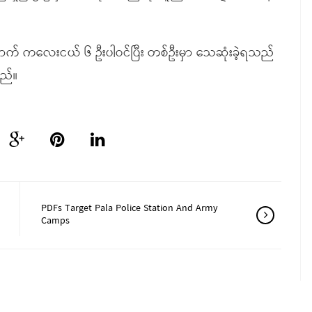
အောက် ကလေးငယ် ၆ ဦးပါဝင်ပြီး တစ်ဦးမှာ သေဆုံးခဲ့ရသည်
သည်။
PDFs Target Pala Police Station And Army
Camps