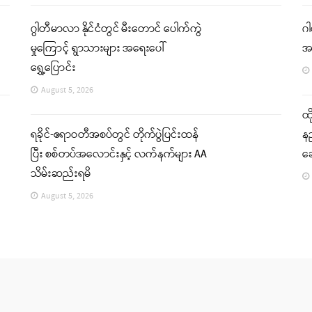
ဂွါတီမာလာ နိုင်ငံတွင် မီးတောင် ပေါက်ကွဲ
ဂါ
မှုကြောင့် ရွာသားများ အရေးပေါ်
အ
ရွှေ့ပြောင်း
August 5, 2026
ထိ
ရခိုင်-ဧရာဝတီအစပ်တွင် တိုက်ပွဲပြင်းထန်
နည
ပြီး စစ်တပ်အလောင်းနှင့် လက်နက်များ AA
ဆ
သိမ်းဆည်းရမိ
August 5, 2026