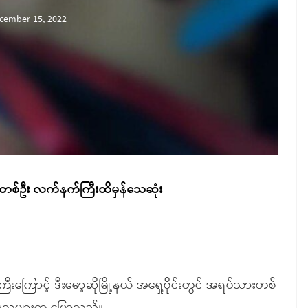
cember 15, 2022
း တစ်ဦး လက်နက်ကြီးထိမှန်သေဆုံး
ြောင့် ဒီးမော့ဆိုမြို့နယ် အရှေ့ပိုင်းတွင် အရပ်သားတစ်