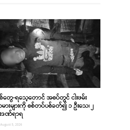
စ်တွေ-ရသေ့တောင် အစပ်တွင် ငါးဖမ်း
မားများကို စစ်တပ်ပစ်ခတ်၍ ၁ ဦးသေ၊ ၂
းဒဏ်ရာရ
August 5, 2026