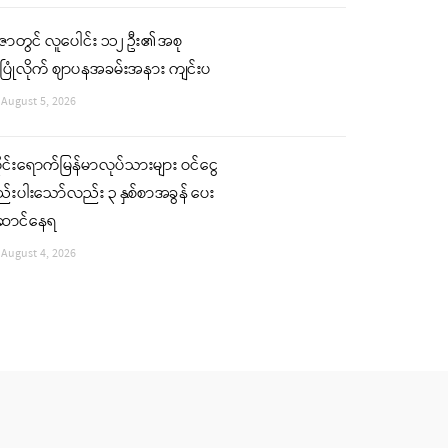
ဇာတွင် လူပေါင်း ၁၁၂ ဦး၏ အစု
ပြုံလိုက် ဈာပနအခမ်းအနား ကျင်းပ
August 5, 2026
ုင်းရောက်မြန်မာလုပ်သားများ ဝင်ငွေ
်းပါးသော်လည်း ၃ နှစ်စာအခွန် ပေး
ောင်နေရ
August 4, 2026