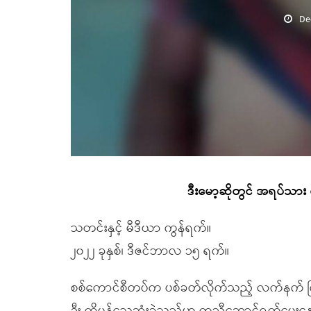
De
ဒီးမော့ဆိုတွင် အရပ်သာ
သတင်းနှင့် မီဒီယာ ကွန်ရက်။
၂၀၂၂ ခုနှစ်၊ ဒီဇင်ဘာလ ၁၅ ရက်။
စစ်ကောင်စီတပ်က ပစ်ခတ်လိုက်သည့် လက်နက် ကြီးက