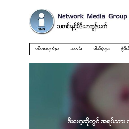
ပင်မစာမျက်နှာ
သတင်း
ဓါတ်ပုံများ
ဗွီဒီယ
ဒီးမော့ဆိုတွင် အရပ်သား