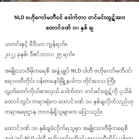
NLD ဗဟိုကော်မတီဝင် ဒေါက်တာ တင်မင်းထွဋ်အား
ထောင်ဒဏ် ၁၀ နှစ် ချ
သတင်းနှင့် မီဒီယာ ကွန်ရက်။
၂၀၂၂ ခုနှစ်၊ ဒီဇင်ဘာလ ၂၅ ရက်။
အမျိုးသားဒီမိုကရေစီ အဖွဲ့ချုပ် NLD ပါတီ ဗဟိုကော်မတီဝင်၊
ဧရာဝတီတိုင်း ပန်းတနော်မြို့နယ်က တိုင်းဒေသ ကြီး
လွှတ်တော်ကိုယ်စားလှယ် ဒေါက်တာ တင်မင်းထွဋ်ကို ပုသိမ်
ထောင်တွင်း တရားရုံးက ထောင်ဒဏ် ၁၀ နှစ်ချလိုက်သည်ဟု
တရားရေးဌာန တာဝန်ရှိသူများက ပြောသည်။
ထောင်ဒဏ် ၁၀ နှစ်ချခံလိုက်ရသူမှာ အမျိုးသားဒီမိုကရေစီ
အဖွဲ့ချုပ် NLD ပါတီ ဗဟိုကော်မတီဝင်၊ ဧရာဝတီတိုင်း ပန်းတ