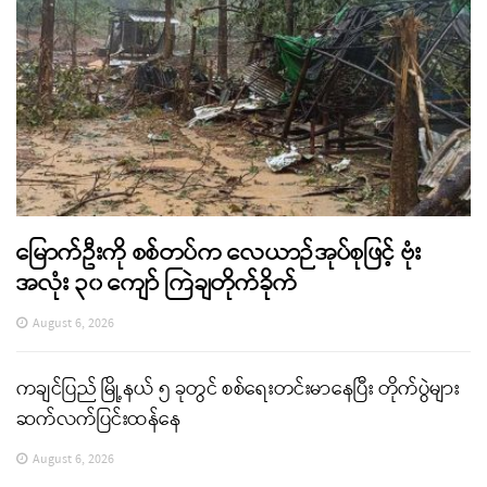
မြောက်ဦးကို စစ်တပ်က လေယာဉ်အုပ်စုဖြင့် ဗုံး
အလုံး ၃၀ ကျော် ကြဲချတိုက်ခိုက်
August 6, 2026
ကချင်ပြည် မြို့နယ် ၅ ခုတွင် စစ်ရေးတင်းမာနေပြီး တိုက်ပွဲများ
ဆက်လက်ပြင်းထန်နေ
August 6, 2026