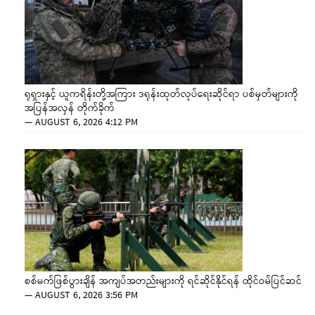
ရုရှားနှင့် ယူကရိန်းတို့အကြား ဒရုန်းထုတ်လုပ်ရေးဆိုင်ရာ ပစ်မှတ်များကို
အပြန်အလှန် တိုက်ခိုက်
—
AUGUST 6, 2026 4:12 PM
စစ်မက်ဖြစ်ပွားချိန် အကျပ်အတည်းများကို ရင်ဆိုင်နိုင်ရန် ထိုင်ဝမ်ပြင်ဆင်
—
AUGUST 6, 2026 3:56 PM