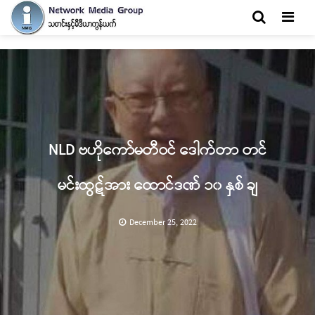
Men
NLD ဗဟိုကော်မတီဝင် ဒေါက်တာ တင်
မင်းထွဋ်အား ထောင်ဒဏ် ၁၀ နှစ် ချ
December 25, 2022