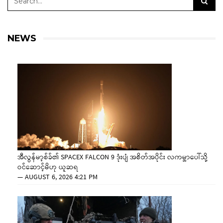
NEWS
အီလွန်မာ့စ်ခ်၏ SPACEX FALCON 9 ဒုံးပျံ အစိတ်အပိုင်း လကမ္ဘာပေါ်သို့
ဝင်ဆောင့်မိဟု ယူဆရ
—
AUGUST 6, 2026 4:21 PM