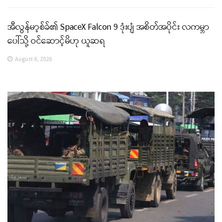
အီလွန်မာ့စ်ခ်၏ SpaceX Falcon 9 ဒုံးပျံ အစိတ်အပိုင်း လကမ္ဘာ
ပေါ်သို့ ဝင်ဆောင့်မိဟု ယူဆရ
August 6, 2026