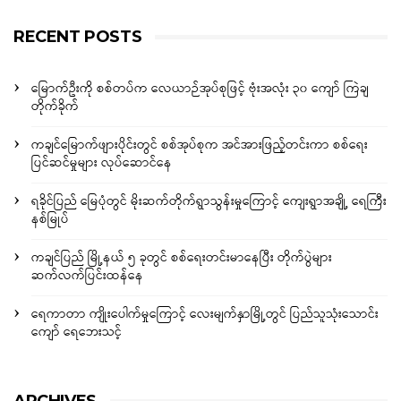
RECENT POSTS
မြောက်ဦးကို စစ်တပ်က လေယာဉ်အုပ်စုဖြင့် ဗုံးအလုံး ၃၀ ကျော် ကြဲချ
တိုက်ခိုက်
ကချင်မြောက်ဖျားပိုင်းတွင် စစ်အုပ်စုက အင်အားဖြည့်တင်းကာ စစ်ရေး
ပြင်ဆင်မှုများ လုပ်ဆောင်နေ
ရခိုင်ပြည် မြေပုံတွင် မိုးဆက်တိုက်ရွာသွန်းမှုကြောင့် ကျေးရွာအချို့ ရေကြီး
နစ်မြုပ်
ကချင်ပြည် မြို့နယ် ၅ ခုတွင် စစ်ရေးတင်းမာနေပြီး တိုက်ပွဲများ
ဆက်လက်ပြင်းထန်နေ
ရေကာတာ ကျိုးပေါက်မှုကြောင့် လေးမျက်နှာမြို့တွင် ပြည်သူသုံးသောင်း
ကျော် ရေဘေးသင့်