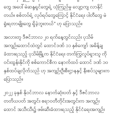
တွေ အပေါ် မဲဆန္ဒရှင်တွေရဲ့ ယုံကြည်မှု လျော့ကျ လာနိုင်
တယ်။ စစ်တပ်ရဲ့ လုပ်ရပ်တွေကြောင့် နိုင်ငံရေး ပါတီတွေ မဲ
ရှုံးရတာမျိုးတွေ ရှိခဲ့ဘူးတယ်” ဟု ပြောသည်။
အလားတူ ဒီဇင်ဘာလ ၂၀ ရက်နေ့တွင်လည်း ပုသိမ်
အကျဉ်းထောင်ထဲတွင် ထောင်ဒဏ် ၁၁ နှစ်ကျော် အမိန့်ချ
ခံထားရသည့် ပုသိမ်မြို့က နိုင်ငံရေး တက်ကြွလှုပ်ရှားသူ ကို
ဝင်းထွန်းနိုင်ကို စစ်ကောင်စီက နောက်ထပ် ထောင် ဒဏ် ၁၀
နှစ်ထပ်ချလိုက်သည် ဟု အကျဉ်းဦးစီးဌာနနှင့် နီးစပ်သူများက
ပြောသည်။
၂၀၂၂ ခုနှစ် နိုဝင်ဘာလ နောက်ဆုံးပတ် နှင့် ဒီဇင်ဘာလ
တတိယပတ် အတွင်း ဧရာဝတီတိုင်းအတွင်းက အကျဉ်း
ထောင် အသီးသီး၌ ဖမ်းဆီးခံထားရသည့် နိုင်ငံရေးအကျဉ်း