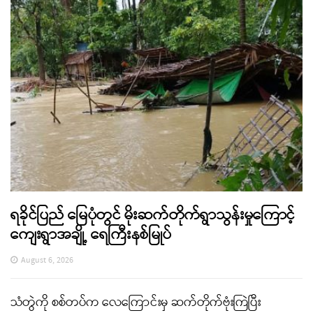
ရခိုင်ပြည် မြေပုံတွင် မိုးဆက်တိုက်ရွာသွန်းမှုကြောင့်
ကျေးရွာအချို့ ရေကြီးနစ်မြုပ်
August 6, 2026
သံတွဲကို စစ်တပ်က လေကြောင်းမှ ဆက်တိုက်ဗုံးကြဲပြီး