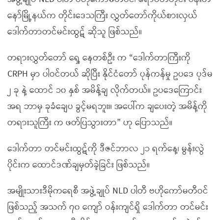
နော်မြို့နယ်က တိုင်းဒေသကြီး လွှတ်တော်ကိုယ်စားလှယ်
ဒေါက်တာတင်မင်းထွဋ် ဆိုသူ ဖြစ်သည်။
တရားလွှတ်တော် ရှေ့ နေတစ်ဦး က “ဒေါက်တာကြီးကို
CRPH မှာ ပါဝင်တယ် ဆိုပြီး နိုင်ငံတော် ပုန်ကန်မှု ဥပဒေ ပုဒ်မ
၂ ခု နဲ့ ထောင် ၁၀ နှစ် အမိန့်ချ လိုက်တယ်။ ဥပဒေကြောင်း
အရ ဘာမှ ခုခံချေပ ခွင့်မရဘူး။ အပေါ်က ချပေးတဲ့ အမိန့်ကို
တရားသူကြီး က ဖတ်ပြသွားတာ” ဟု ပြောသည်။
ဒေါက်တာ တင်မင်းထွဋ်ကို ဒီဇင်ဘာလ ၂၁ ရက်နေ့၊ မွန်းလွဲ
ပိုင်းက ထောင်ဒဏ်ချမှတ်ခဲ့ခြင်း ဖြစ်သည်။
အမျိုးသားဒီမိုကရေစီ အဖွဲ့ချုပ် NLD ပါတီ ဗဟိုကော်မတီဝင်
ဖြစ်သည့် အသက် ၇၀ ကျော် ဝန်းကျင်ရှိ ဒေါက်တာ တင်မင်း