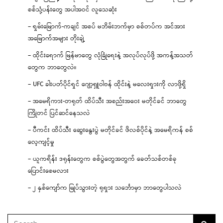
စစ်သုံ့ပန်းတွေ အပါအဝင် လူသေဆုံး
– ရှမ်းမြောက်-ကချင် အစပ် မဘိမ်းဘက်မှာ စစ်တပ်က အင်အား
အမြောက်အများ တိုးချဲ့
– ထိုင်းရောက် မြန်မာတွေ လုံခြုံရေးနဲ့ အလုပ်လုပ်ဖို့ အကန့်အသတ်
တွေက ဘာတွေလဲ။
– UFC ခါးပတ်ပိုင်ရှင် ဂျော့ရှူဝါဗန် ထိုင်းနဲ့ မလေးရှားကို လာဖို့ရှိ
– အမေရိကား-တရုတ် ထိပ်သီး အစည်းအဝေး မတိုင်ခင် ဘာတွေ
ကြိုတင် ပြင်ဆင်နေသလဲ
– ပီကင်း ထိပ်သီး ဆွေးနွေးပွဲ မတိုင်ခင် ဖိလစ်ပိုင်နဲ့ အမေရိကန် စစ်
လေ့ကျင့်မှု
– ယူကရိန်း ဒရုန်းတွေက စစ်ပွဲတွေအတွက် ခေတ်သစ်တစ်ခု
ပြောင်းစေမလား
– ၂ နှစ်ကျော်က မြုပ်သွားတဲ့ ရုရှား သင်္ဘောမှာ ဘာတွေပါသလဲ