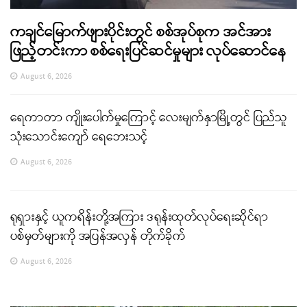
ကချင်မြောက်ဖျားပိုင်းတွင် စစ်အုပ်စုက အင်အား
ဖြည့်တင်းကာ စစ်ရေးပြင်ဆင်မှုများ လုပ်ဆောင်နေ
August 6, 2026
ရေကာတာ ကျိုးပေါက်မှုကြောင့် လေးမျက်နှာမြို့တွင် ပြည်သူ
သုံးသောင်းကျော် ရေဘေးသင့်
August 6, 2026
ရုရှားနှင့် ယူကရိန်းတို့အကြား ဒရုန်းထုတ်လုပ်ရေးဆိုင်ရာ
ပစ်မှတ်များကို အပြန်အလှန် တိုက်ခိုက်
August 6, 2026