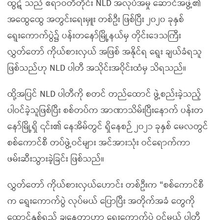
ထွဋ် သည် ဧရာဝတီတိုင်း NLD အလုပ်အမှု ဆောင်အဖွဲ့၏
အထွေထွေ အတွင်းရေးမှူး တစ်ဦး ဖြစ်ပြီး ၂၀၂၀ ခုနှစ်
ရွေးကောက်ပွဲ၌ ပန်းတနော်မြို့နယ်မှ တိုင်းဒေသကြီး
လွှတ်တော် ကိုယ်စားလှယ် အဖြစ် အနိုင်ရ ရွေး ချယ်ခံရသူ
ဖြစ်သည်ဟု NLD ပါတီ အသိုင်းအဝိုင်းထံမှ သိရသည်။
ထို့အပြင် NLD ပါတီကို စတင် တည်ထောင် ဖွဲ့စည်းခဲ့သည့်
ပါဝင်ခဲ့သူဖြစ်ပြီး စစ်တပ်က အာဏာသိမ်းပြီးနောက် ပန်းတ
နော်မြို့ရှိ ၎င်း၏ နေအိမ်တွင် ရှိနေစဉ် ၂၀၂၁ ခုနှစ် မေလတွင်
စစ်ကောင်စီ တပ်ဖွဲ့ဝင်များ အင်အားသုံး ဝင်ရောက်ကာ
ဖမ်းဆီးသွားခဲ့ခြင်း ဖြစ်သည်။
လွှတ်တော် ကိုယ်စားလှယ်ဟောင်း တစ်ဦးက “စစ်ကောင်စီ
က ရွေးကောက်ပွဲ လုပ်မယ် ပြောပြီး အတိုက်အခံ တွေကို
ထောင်နှစ်ရှည် ချနေတာဟာ ရွေးကောက်ပွဲ ဝင်မယ့် ပါတီ