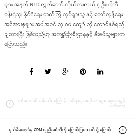
များ အနက် NLD လွှတ်တော် ကိုယ်စားလှယ် ၄ ဦး၊ ပါတီ
ဝန်းရံသူ၊ နိုင်ငံရေး တက်ကြွ လှုပ်ရှားသူ နှင့် တော်လှန်ရေး
အင်အားစုများ အပါအဝင် လူ ၇၀ ကျော် ကို ထောင်နှစ်ရှည်
ချထားပြီး ဖြစ်သည်ဟု အကျဉ်းဦးစီးဌာနနှင့် နီးစပ်သူများက
ပြောသည်။
စစ်ကောင်စီ ပစ်ခတ်မှုကြောင့် ဒဏ်ရာရ အရပ်သားများ ဆေးကုခွင့်
ပိတ်ထား
ပုသိမ်ထောင်မှ CDM ရဲ ညီအစ်ကိုကို မြောင်းမြထောင်သို့ ပြောင်း