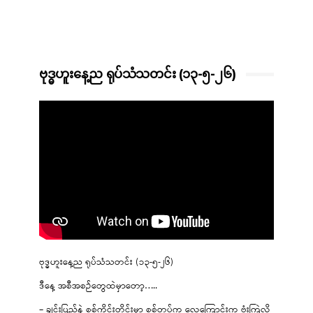
ဗုဒ္ဓဟူးနေ့ည ရုပ်သံသတင်း (၁၃-၅-၂၆)
ဗုဒ္ဓဟူးနေ့ည ရုပ်သံသတင်း (၁၃-၅-၂၆)
ဒီနေ့ အစီအစဉ်တွေထဲမှာတော့…..
– ချင်းပြည်နဲ့ စစ်ကိုင်းတိုင်းမှာ စစ်တပ်က လေကြောင်းက ဗုံးကြဲလို့