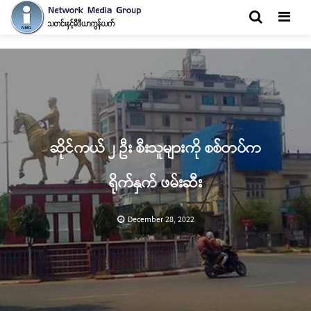
Men
ဆိုင်ကယ် ၂ ဦး စီးသူများကို စစ်တပ်က
ရိုက်နှက် ဖမ်းဆီး
December 28, 2022