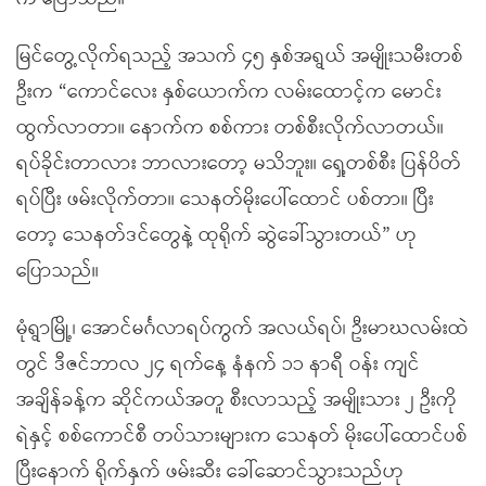
မြင်တွေ့လိုက်ရသည့် အသက် ၄၅ နှစ်အရွယ် အမျိုးသမီးတစ်
ဦးက “ကောင်လေး နှစ်ယောက်က လမ်းထောင့်က မောင်း
ထွက်လာတာ။ နောက်က စစ်ကား တစ်စီးလိုက်လာတယ်။
ရပ်ခိုင်းတာလား ဘာလားတော့ မသိဘူး။ ရှေ့တစ်စီး ပြန်ပိတ်
ရပ်ပြီး ဖမ်းလိုက်တာ။ သေနတ်မိုးပေါ်ထောင် ပစ်တာ။ ပြီး
တော့ သေနတ်ဒင်တွေနဲ့ ထုရိုက် ဆွဲခေါ်သွားတယ်” ဟု
ပြောသည်။
မုံရွာမြို့၊ အောင်မင်္ဂလာရပ်ကွက် အလယ်ရပ်၊ ဦးမာဃလမ်းထဲ
တွင် ဒီဇင်ဘာလ ၂၄ ရက်နေ့ နံနက် ၁၁ နာရီ ဝန်း ကျင်
အချိန်ခန့်က ဆိုင်ကယ်အတူ စီးလာသည့် အမျိုးသား ၂ ဦးကို
ရဲနှင့် စစ်ကောင်စီ တပ်သားများက သေနတ် မိုးပေါ်ထောင်ပစ်
ပြီးနောက် ရိုက်နှက် ဖမ်းဆီး ခေါ်ဆောင်သွားသည်ဟု