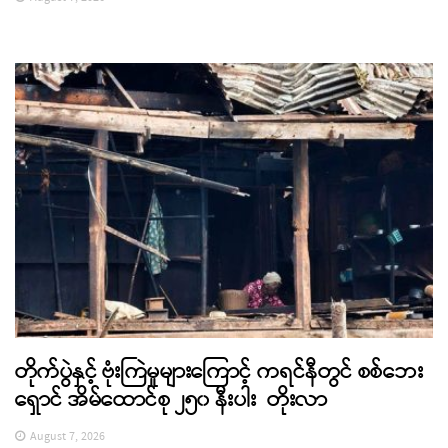
တိုက်ပွဲနှင့် ဗုံးကြဲမှုများကြောင့် ကရင်နီတွင် စစ်ဘေး
ရှောင် အိမ်ထောင်စု ၂၅၀ နီးပါး တိုးလာ
August 7, 2026