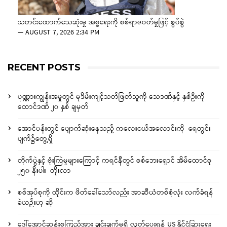
သတင်းထောက်သေဆုံးမှု အစ္စရေးကို စစ်ရာဇဝတ်မှုဖြင့် စွပ်စွဲ
—
AUGUST 7, 2026 2:34 PM
RECENT POSTS
ပုဏ္ဏားကျွန်းအမှုတွင် မုဒိမ်းကျင့်သတ်ဖြတ်သူကို သေဒဏ်နှင့် နှစ်ဦးကို
ထောင်ဒဏ် ၂၀ နှစ် ချမှတ်
အောင်ပန်းတွင် ပျောက်ဆုံးနေသည့် ကလေးငယ်အလောင်းကို ရေတွင်း
ပျက်၌တွေ့ရှိ
တိုက်ပွဲနှင့် ဗုံးကြဲမှုများကြောင့် ကရင်နီတွင် စစ်ဘေးရှောင် အိမ်ထောင်စု
၂၅၀ နီးပါး တိုးလာ
စစ်အုပ်စုကို ထိုင်းက ဖိတ်ခေါ်သော်လည်း အာဆီယံတစ်စုံလုံး လက်ခံရန်
ခဲယဉ်းဟု ဆို
ဒေါ်အောင်ဆန်းစုကြည်အား ချွင်းချက်မရှိ လွှတ်ပေးရန် US နိုင်ငံခြားရေး