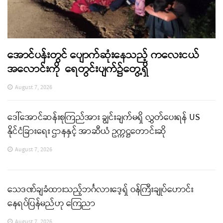
အောင်ပန်းတွင် ပျောက်ဆုံးနေသည့် ကလေးငယ်
အလောင်းကို ရေတွင်းပျက်၌တွေ့ရှိ
August 7, 2026
ဒေါ်အောင်ဆန်းစုကြည်အား ချွင်းချက်မရှိ လွှတ်ပေးရန် US
နိုင်ငံခြားရေး ဌာနနှင့် အာဆီယံ ဥက္ကဋ္ဌတောင်းဆို
August 7, 2026
သေဒဏ်ချခံထားသည့်ဘင်္ဂလားဒေ့ရှ် ဝန်ကြီးချုပ်ဟောင်း
နေရပ်ပြန်မည်ဟု ကြေညာ
August 7, 2026