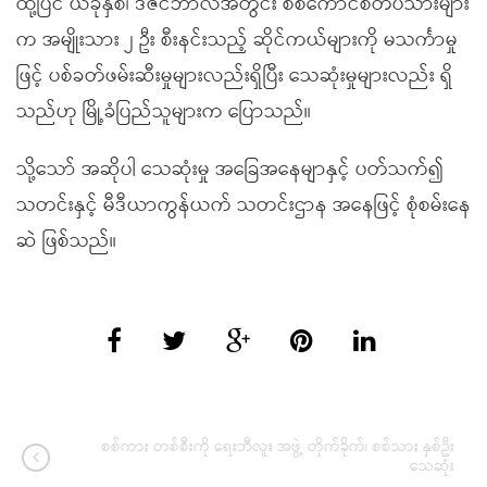
ထို့ပြင် ယခုနှစ်၊ ဒီဇင်ဘာလအတွင်း စစ်ကောင်စီတပ်သားများ
က အမျိုးသား ၂ ဦး စီးနင်းသည့် ဆိုင်ကယ်များကို မသင်္ကာမှု
ဖြင့် ပစ်ခတ်ဖမ်းဆီးမှုများလည်းရှိပြီး သေဆုံးမှုများလည်း ရှိ
သည်ဟု မြို့ခံပြည်သူများက ပြောသည်။
သို့သော် အဆိုပါ သေဆုံးမှု အခြေအနေမျာနှင့် ပတ်သက်၍
သတင်းနှင့် မီဒီယာကွန်ယက် သတင်းဌာန အနေဖြင့် စုံစမ်းနေ
ဆဲ ဖြစ်သည်။
စစ်ကား တစ်စီးကို ရေးဘီလူး အဖွဲ့ တိုက်ခိုက်၊ စစ်သား နှစ်ဦး
သေဆုံး