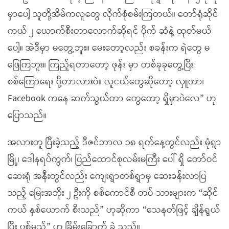
မှာပေါ့ သူတို့အိမ်ကလူတွေ လိုက်စုံစမ်းကြတယ်။ တော်ရုံဆိုင်
ကယ် ၂ ယောက်စီးတာလောက်ဆိုရင် ပိုက် ဆံနဲ့ ထုတ်မယ်
ပေါ့။ အဲဒီမှာ မတွေ့ဘူး။ မေးတော့လည်း စခန်းက ရဲတွေ မ
ဖြေကြဘူး။ ကြည့်ရတာတော့ ဖုန်း မှာ တစ်ခုခုတွေ့ပြီး
စစ်ကြောရေး ပို့တာလားပဲ။ လူငယ်တွေဆိုတော့ လှူတာ၊
Facebook ကနေ ဆက်သွယ်တာ တွေတော့ ရှိမှာပဲလေ” ဟု
ပြောသည်။
အလားတူ ပြီးခဲ့သည့် ဒီဇင်ဘာလ ၁၈ ရက်နေ့တွင်လည်း မုံရွာ
မြို့၊ ဒေါနရပ်ကွက်၊ ပြည်ထောင်စုလမ်းမကြီး ပေါ် ရှိ တော်ဝင်
ဆေးရုံ အနီးတွင်လည်း ကျေးရွာတစ်ရွာမှ ဆေးခန်းလာပြ
သည့် မြေးအဘိုး ၂ ဦးကို စစ်ကောင်စီ တပ် သားများက “ဆိုင်
ကယ် နှစ်ယောက် စီးသည်” ဟုဆိုကာ “သေနတ်ဖြင့် ချိန်ရွယ်
ပြီး ပစ်မည်” ဟု ခြိမ်းခြောက် ခဲ့ သည်။