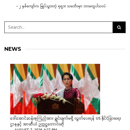
– ၂ နှစ်ကျော်က မြုပ်သွားတဲ့ ရုရှား သင်္ဘောမှာ ဘာတွေပါသလဲ
NEWS
ဒေါ်အောင်ဆန်းစုကြည်အား ချွင်းချက်မရှိ လွှတ်ပေးရန် US နိုင်ငံခြားရေး
ဌာနနှင့် အာဆီယံ ဥက္ကဋ္ဌတောင်းဆို