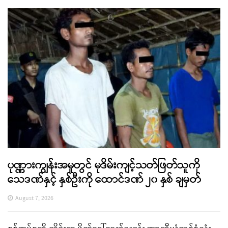
ပုဏ္ဏားကျွန်းအမှုတွင် မုဒိမ်းကျင့်သတ်ဖြတ်သူကို
သေဒဏ်နှင့် နှစ်ဦးကို ထောင်ဒဏ် ၂၀ နှစ် ချမှတ်
August 7, 2026