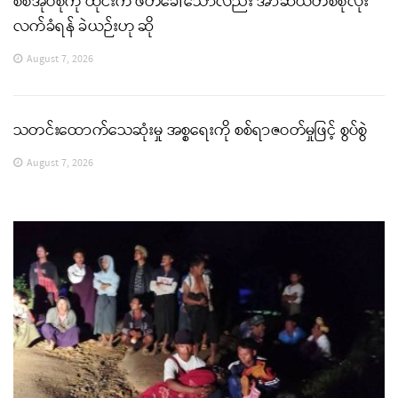
စစ်အုပ်စုကို ထိုင်းက ဖိတ်ခေါ်သော်လည်း အာဆီယံတစ်စုံလုံး
လက်ခံရန် ခဲယဉ်းဟု ဆို
August 7, 2026
သတင်းထောက်သေဆုံးမှု အစ္စရေးကို စစ်ရာဇဝတ်မှုဖြင့် စွပ်စွဲ
August 7, 2026