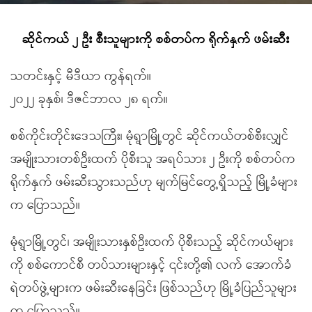
ဆိုင်ကယ် ၂ ဦး စီးသူများကို စစ်တပ်က ရိုက်နှက် ဖမ်းဆီး
သတင်းနှင့် မီဒီယာ ကွန်ရက်။
၂၀၂၂ ခုနှစ်၊ ဒီဇင်ဘာလ ၂၈ ရက်။
စစ်ကိုင်းတိုင်းဒေသကြီး၊ မုံရွာမြို့တွင် ဆိုင်ကယ်တစ်စီးလျှင်
အမျိုးသားတစ်ဦးထက် ပိုစီးသူ အရပ်သား ၂ ဦးကို စစ်တပ်က
ရိုက်နှက် ဖမ်းဆီးသွားသည်ဟု မျက်မြင်တွေ့ရှိသည့် မြို့ခံများ
က ပြောသည်။
မုံရွာမြို့တွင်၊ အမျိုးသားနှစ်ဦးထက် ပိုစီးသည့် ဆိုင်ကယ်များ
ကို စစ်ကောင်စီ တပ်သားများနှင့် ၎င်းတို့၏ လက် အောက်ခံ
ရဲတပ်ဖွဲ့များက ဖမ်းဆီးနေခြင်း ဖြစ်သည်ဟု မြို့ခံပြည်သူများ
က ပြောသည်။