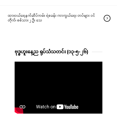
ထားဝယ်ရေနက်ဆိပ်ကမ်း ရဲစခန်း ကာကွယ်ရေး တပ်များ ဝင်
တိုက်၊ စစ်သား ၂ ဦး သေ
ဗုဒ္ဓဟူးနေ့ည ရုပ်သံသတင်း (၁၃-၅-၂၆)