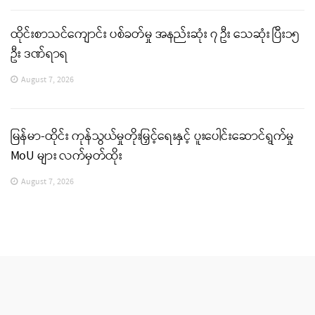
ထိုင်းစာသင်ကျောင်း ပစ်ခတ်မှု အနည်းဆုံး ၇ ဦး သေဆုံး ပြီး၁၅
ဦး ဒဏ်ရာရ
August 7, 2026
မြန်မာ-ထိုင်း ကုန်သွယ်မှုတိုးမြှင့်ရေးနှင့် ပူးပေါင်းဆောင်ရွက်မှု
MoU များ လက်မှတ်ထိုး
August 7, 2026