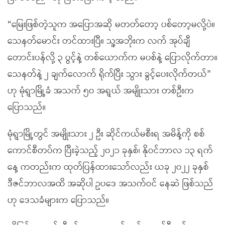
“မြေးဖြစ်တဲ့သူက အပြောအဆို မတတ်တော့ ပစ်တော့မလို့ပဲ။
သေနတ်မောင်း တင်ထားပြီ။ သူ့အဘိုးက လက် အုပ်ချီ
တောင်းပန်လို့ ၃ ပွင့်နဲ့ တစ်ယောက်က မပစ်နဲ့ ပြောလိုက်တာ။
သေနတ်နဲ့ ၂ ချက်လောက် ရိုက်ပြီး သွား ခွင့်ပေးလိုက်တယ်”
ဟု မုံရွာမြို့ခံ အသက် ၅၀ အရွယ် အမျိုးသား တစ်ဦးက
ပြောသည်။
မုံရွာမြို့တွင် အမျိုးသား ၂ ဦး ဆိုင်ကယ်မစီးရ အမိန့်ကို စစ်
ကောင်စီတပ်က ပြီးခဲ့သည့် ၂၀၂၁ ခုနှစ်၊ နိုဝင်ဘာလ ၁၃ ရက်
နေ့ ကတည်းက ထုတ်ပြန်ထားသော်လည်း ယခု ၂၀၂၂ ခုနှစ်
ဒီဇင်ဘာလအထိ အဆိုပါ ဥပဒေ အသက်ဝင် နေဆဲ ဖြစ်သည်
ဟု ဒေသခံများက ပြောသည်။