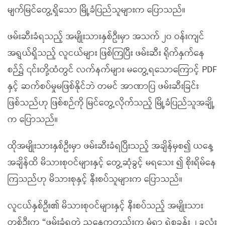
မျက်မြင်တွေ့ရှိသော မြို့ခံပြည်သူများက ပြောသည်။
ဖမ်းဆီးခံရသည့် အမျိုးသားနှစ်ဦးမှာ အသက် ၂၀ ဝန်းကျင်
အရွယ်ရှိသည့် လူငယ်များ ဖြစ်ကြပြီး ဖမ်းဆီး ရိုက်နှက်နေ
စဉ်၌ ၎င်းတို့ထံတွင် လက်နက်များ မတွေ့ရသောကြောင့် PDF
နှင့် ဆက်စပ်မှုမဖြစ်နိုင်ဘဲ တမင် အာဏာပြ ဖမ်းဆီးခြင်း
ဖြစ်သည်ဟု ဖြစ်စဉ်ကို မြင်တွေ့လိုက်သည့် မြို့ခံပြည်သူအချို့
က ပြောသည်။
ထိုအမျိုးသားနှစ်ဦးမှာ ဖမ်းဆီးခံရပြီးသည့် အချိန်မှစ၍ ယနေ့
အချိန်ထိ မိသားစုဝင်များနှင့် တွေ့ဆုံခွင့် မရသေး ၍ စိုးရိမ်နေ
ကြသည်ဟု မိသားစုနှင့် နီးစပ်သူများက ပြောသည်။
လူငယ်နှစ်ဦး၏ မိသားစုဝင်များနှင့် နီးစပ်သည့် အမျိုးသား
တစ်ဦးက “ဖမ်းခံရတဲ့ ညနေကတည်းက မုံရွာ ရဲစခန်း ၂ ခုလုံး