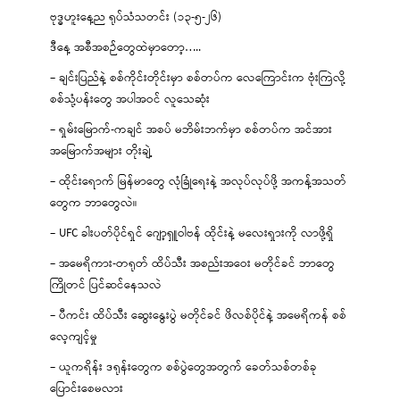
ဗုဒ္ဓဟူးနေ့ည ရုပ်သံသတင်း (၁၃-၅-၂၆)
ဒီနေ့ အစီအစဉ်တွေထဲမှာတော့…..
– ချင်းပြည်နဲ့ စစ်ကိုင်းတိုင်းမှာ စစ်တပ်က လေကြောင်းက ဗုံးကြဲလို့
စစ်သုံ့ပန်းတွေ အပါအဝင် လူသေဆုံး
– ရှမ်းမြောက်-ကချင် အစပ် မဘိမ်းဘက်မှာ စစ်တပ်က အင်အား
အမြောက်အများ တိုးချဲ့
– ထိုင်းရောက် မြန်မာတွေ လုံခြုံရေးနဲ့ အလုပ်လုပ်ဖို့ အကန့်အသတ်
တွေက ဘာတွေလဲ။
– UFC ခါးပတ်ပိုင်ရှင် ဂျော့ရှူဝါဗန် ထိုင်းနဲ့ မလေးရှားကို လာဖို့ရှိ
– အမေရိကား-တရုတ် ထိပ်သီး အစည်းအဝေး မတိုင်ခင် ဘာတွေ
ကြိုတင် ပြင်ဆင်နေသလဲ
– ပီကင်း ထိပ်သီး ဆွေးနွေးပွဲ မတိုင်ခင် ဖိလစ်ပိုင်နဲ့ အမေရိကန် စစ်
လေ့ကျင့်မှု
– ယူကရိန်း ဒရုန်းတွေက စစ်ပွဲတွေအတွက် ခေတ်သစ်တစ်ခု
ပြောင်းစေမလား