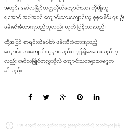
အတွင်း မော်လမြိုင်တက္ကသိုလ်ကျောင်းသား ကိုမျိုးသူ
ရ‌အောင် အပါအဝင် ကျောင်းသားကျောင်းသူ စုစုပေါင်း ၇၈ ဦး
ဖမ်းဆီးခံထားရသည်ဟုလည်း ထုတ် ပြန်ထားသည်။
ထို့အပြင် စာရင်းထဲမပါဘဲ ဖမ်းဆီးခံထားရသည့်
ကျောင်းသားကျောင်းသူများလည်း ကျန်ရှိနေသေးသည်ဟု
လည်း မော်လမြိုင်တက္ကသိုလ် ကျောင်းသားများသမဂ္ဂက
ဆိုသည်။
PDF တွေကို လူထု စိုက်ခင်းတွေ ခူးရောင်းတယ်လို့ သတင်းမှား ဖြန့်