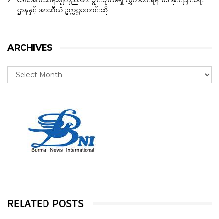
ဒေါ်အောင်ဆန်းစုကြည်အား ချွင်းချက်မရှိ လွှတ်ပေးရန် US နိုင်ငံခြားရေး
ဌာနနှင့် အာဆီယံ ဥက္ကဋ္ဌတောင်းဆို
ARCHIVES
RELATED POSTS