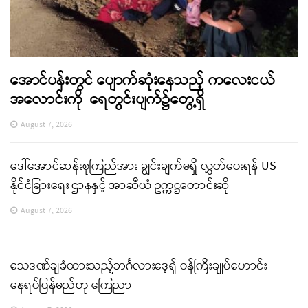
အောင်ပန်းတွင် ပျောက်ဆုံးနေသည့် ကလေးငယ်
အလောင်းကို ရေတွင်းပျက်၌တွေ့ရှိ
August 7, 2026
ဒေါ်အောင်ဆန်းစုကြည်အား ချွင်းချက်မရှိ လွှတ်ပေးရန် US
နိုင်ငံခြားရေး ဌာနနှင့် အာဆီယံ ဥက္ကဋ္ဌတောင်းဆို
August 7, 2026
သေဒဏ်ချခံထားသည့်ဘင်္ဂလားဒေ့ရှ် ဝန်ကြီးချုပ်ဟောင်း
နေရပ်ပြန်မည်ဟု ကြေညာ