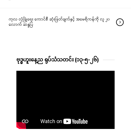
ကုလ လုံခြုံရေး ကောင်စီ ဆုံးဖြတ်ချက်နှင့် အမေရိကန်ကို လူ ၂၀
လောက် ဆန္ဒပြ
ဗုဒ္ဓဟူးနေ့ည ရုပ်သံသတင်း (၁၃-၅-၂၆)