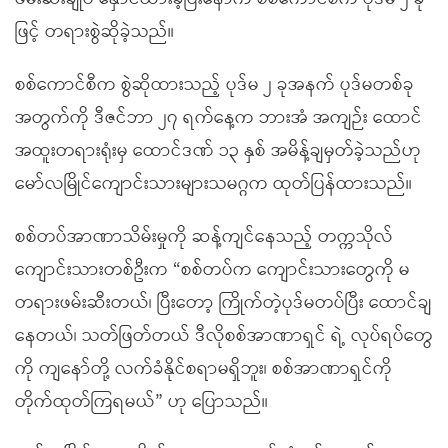
ဖြင့် တရားစွဲဆိုခဲ့သည်။
စစ်ကောင်စီက စွဲဆိုထားသည့် ပုဒ်မ ၂ ခုအနက် ပုဒ်မတစ်ခု
အတွက်ကို ဒီဇင်ဘာ ၂၇ ရက်နေ့က ဘားအံ အကျဉ်း ထောင်
အထူးတရားရုံးမှ ထောင်ဒဏ် ၁၃ နှစ် အမိန့်ချမှတ်ခဲ့သည်ဟု
မော်လမြိုင်ကျောင်းသားများသမဂ္ဂက ထုတ်ပြန်ထားသည်။
စစ်တပ်အာဏာသိမ်းမှုကို ဆန့်ကျင်နေသည့် တက္ကသိုလ်
ကျောင်းသားတစ်ဦးက “စစ်တပ်က ကျောင်းသားတွေကို မ
တရားဖမ်းဆီးတယ်၊ ပြီးတော့ ကြိုက်တဲ့ပုဒ်မတပ်ပြီး ထောင်ချ
နေတယ်၊ သတ်ဖြတ်တယ် ဒီလိုစစ်အာဏာရှင် ရဲ့ လုပ်ရပ်တွေ
ကို ကျနော်တို့ လက်ခံနိုင်စရာမရှိဘူး၊ စစ်အာဏာရှင်ကို
တိုက်ထုတ်ကြရမယ်” ဟု ပြောသည်။