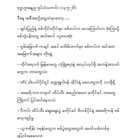
ဗုဒ္ဓဟူးနေ့ည ရုပ်သံသတင်း (၁၃-၅-၂၆)
ဒီနေ့ အစီအစဉ်တွေထဲမှာတော့…..
– ချင်းပြည်နဲ့ စစ်ကိုင်းတိုင်းမှာ စစ်တပ်က လေကြောင်းက ဗုံးကြဲလို့
စစ်သုံ့ပန်းတွေ အပါအဝင် လူသေဆုံး
– ရှမ်းမြောက်-ကချင် အစပ် မဘိမ်းဘက်မှာ စစ်တပ်က အင်အား
အမြောက်အများ တိုးချဲ့
– ထိုင်းရောက် မြန်မာတွေ လုံခြုံရေးနဲ့ အလုပ်လုပ်ဖို့ အကန့်အသတ်
တွေက ဘာတွေလဲ။
– UFC ခါးပတ်ပိုင်ရှင် ဂျော့ရှူဝါဗန် ထိုင်းနဲ့ မလေးရှားကို လာဖို့ရှိ
– အမေရိကား-တရုတ် ထိပ်သီး အစည်းအဝေး မတိုင်ခင် ဘာတွေ
ကြိုတင် ပြင်ဆင်နေသလဲ
– ပီကင်း ထိပ်သီး ဆွေးနွေးပွဲ မတိုင်ခင် ဖိလစ်ပိုင်နဲ့ အမေရိကန် စစ်
လေ့ကျင့်မှု
– ယူကရိန်း ဒရုန်းတွေက စစ်ပွဲတွေအတွက် ခေတ်သစ်တစ်ခု
ပြောင်းစေမလား