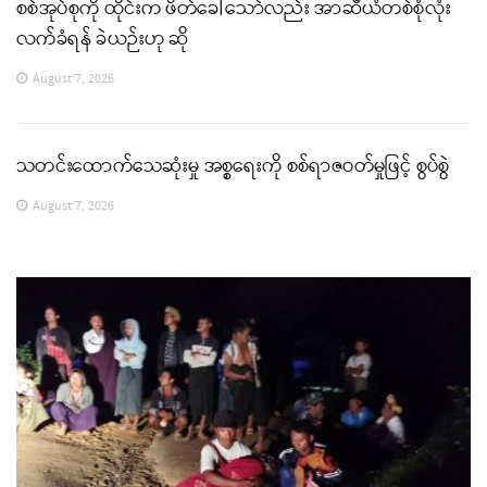
စစ်အုပ်စုကို ထိုင်းက ဖိတ်ခေါ်သော်လည်း အာဆီယံတစ်စုံလုံး
လက်ခံရန် ခဲယဉ်းဟု ဆို
August 7, 2026
သတင်းထောက်သေဆုံးမှု အစ္စရေးကို စစ်ရာဇဝတ်မှုဖြင့် စွပ်စွဲ
August 7, 2026