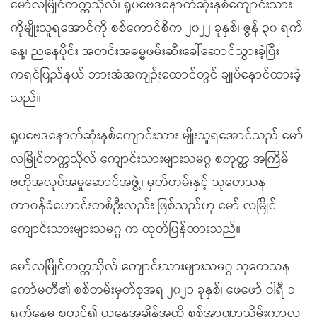
မော်လမြိုင်တက္ကသိုလ်၊ ရူပဗေဒနောက်ဆုံးနှစ်ကျောင်းသား
ကိုမျိုးသူရအောင်ကို စစ်ကောင်စီက ၂၀၂၂ ခုနှစ်၊ ဇွန် ၃၀ ရက်
နေ့၊ ညနေပိုင်း အတင်းအဓမ္မဖမ်းဆီးခေါ်ဆောင်သွားခဲ့ပြီး
ကရင်ပြည်နယ် ဘားအံအကျဉ်းထောင်တွင် ချုပ်နှောင်ထားခဲ့
သည်။
ရူပဗေဒနောက်ဆုံးနှစ်ကျောင်းသား မျိုးသူရအောင်သည် မော်
လမြိုင်တက္ကသိုလ် ကျောင်းသားများသမဂ္ဂ စတုတ္ထ အကြိမ်
ဗဟိုအလုပ်အမှုဆောင်အဖွဲ့၊ မှတ်တမ်းနှင့် သုတေသန
တာဝန်ခံဟောင်းတစ်ဦးလည်း ဖြစ်သည်ဟု မော် လမြိုင်
ကျောင်းသားများသမဂ္ဂ က ထုတ်ပြန်ထားသည်။
မော်လမြိုင်တက္ကသိုလ် ကျောင်းသားများသမဂ္ဂ သုတေသန
ကော်မတီ၏ စစ်တမ်းမှတ်စုအရ ၂၀၂၁ ခုနှစ်၊ ဖေဖော် ဝါရီ ၁
ရက်နေ့မှ စတင်၍ ယနေ့အချိန်အထိ စစ်အာဏာသိမ်းကာလ