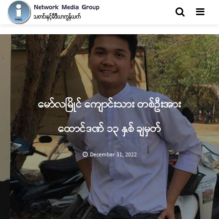
Men
မော်လမြိုင် ကျောင်းသား တစ်ဦးအား
ထောင်ဒဏ် ၁၃ နှစ် ချမှတ်
December 31, 2022