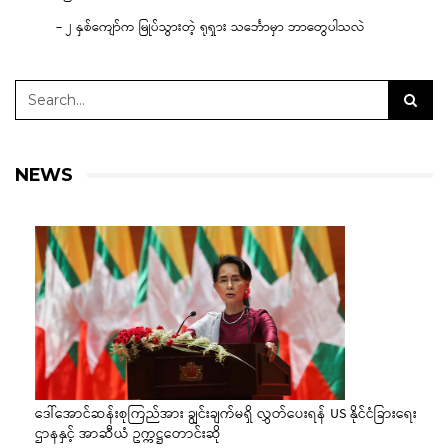
– ၂ နှစ်ကျော်က မြုပ်သွားတဲ့ ရုရှား သင်္ဘောမှာ ဘာတွေပါသလဲ
NEWS
ဒေါ်အောင်ဆန်းစုကြည်အား ချွင်းချက်မရှိ လွှတ်ပေးရန် US နိုင်ငံခြားရေး
ဌာနနှင့် အာဆီယံ ဥက္ကဋ္ဌတောင်းဆို