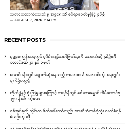
သတင်းထောက်သေဆုံးမှု အစ္စရေးကို စစ်ရာဇဝတ်မှုဖြင့် စွပ်စွဲ
—
AUGUST 7, 2026 2:34 PM
RECENT POSTS
ပုဏ္ဏားကျွန်းအမှုတွင် မုဒိမ်းကျင့်သတ်ဖြတ်သူကို သေဒဏ်နှင့် နှစ်ဦးကို
ထောင်ဒဏ် ၂၀ နှစ် ချမှတ်
အောင်ပန်းတွင် ပျောက်ဆုံးနေသည့် ကလေးငယ်အလောင်းကို ရေတွင်း
ပျက်၌တွေ့ရှိ
တိုက်ပွဲနှင့် ဗုံးကြဲမှုများကြောင့် ကရင်နီတွင် စစ်ဘေးရှောင် အိမ်ထောင်စု
၂၅၀ နီးပါး တိုးလာ
စစ်အုပ်စုကို ထိုင်းက ဖိတ်ခေါ်သော်လည်း အာဆီယံတစ်စုံလုံး လက်ခံရန်
ခဲယဉ်းဟု ဆို