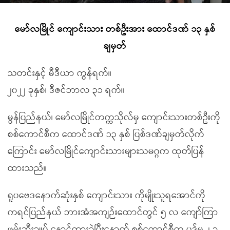
မော်လမြိုင် ကျောင်းသား တစ်ဦးအား ထောင်ဒဏ် ၁၃ နှစ်
ချမှတ်
သတင်းနှင့် မီဒီယာ ကွန်ရက်။
၂၀၂၂ ခုနှစ်၊ ဒီဇင်ဘာလ ၃၁ ရက်။
မွန်ပြည်နယ်၊ မော်လမြိုင်တက္ကသိုလ်မှ ကျောင်းသားတစ်ဦးကို
စစ်ကောင်စီက ထောင်ဒဏ် ၁၃ နှစ် ပြစ်ဒဏ်ချမှတ်လိုက်
ကြောင်း မော်လမြိုင်ကျောင်းသားများသမဂ္ဂက ထုတ်ပြန်
ထားသည်။
ရူပဗေဒနောက်ဆုံးနှစ် ကျောင်းသား ကိုမျိုးသူရအောင်ကို
ကရင်ပြည်နယ် ဘားအံအကျဉ်းထောင်တွင် ၅ လ ကျော်ကြာ
ဖမ်းဆီးချုပ် နှောင်ထားခဲ့ပြီးနောက် စစ်ကောင်စီက ပုဒ်မ ၂ ခု