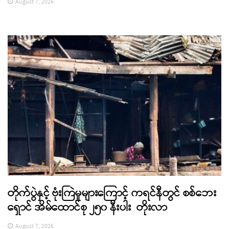
August 7, 2026
တိုက်ပွဲနှင့် ဗုံးကြဲမှုများကြောင့် ကရင်နီတွင် စစ်ဘေး
ရှောင် အိမ်ထောင်စု ၂၅၀ နီးပါး တိုးလာ
August 7, 2026