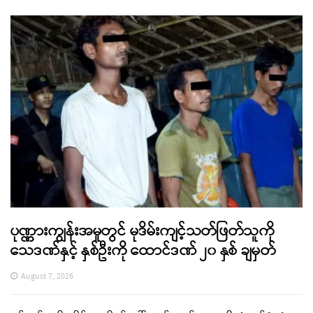
ပုဏ္ဏားကျွန်းအမှုတွင် မုဒိမ်းကျင့်သတ်ဖြတ်သူကို
သေဒဏ်နှင့် နှစ်ဦးကို ထောင်ဒဏ် ၂၀ နှစ် ချမှတ်
August 7, 2026