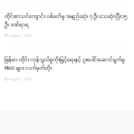
ထိုင်းစာသင်ကျောင်း ပစ်ခတ်မှု အနည်းဆုံး ၇ ဦး သေဆုံး ပြီး၁၅
ဦး ဒဏ်ရာရ
August 7, 2026
မြန်မာ-ထိုင်း ကုန်သွယ်မှုတိုးမြှင့်ရေးနှင့် ပူးပေါင်းဆောင်ရွက်မှု
MoU များ လက်မှတ်ထိုး
August 7, 2026