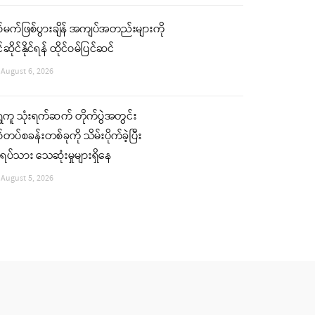
်မက်ဖြစ်ပွားချိန် အကျပ်အတည်းများကို
်ဆိုင်နိုင်ရန် ထိုင်ဝမ်ပြင်ဆင်
August 6, 2026
ှေကူ သုံးရက်ဆက် တိုက်ပွဲအတွင်း
်တပ်စခန်းတစ်ခုကို သိမ်းပိုက်ခဲ့ပြီး
ပ်သား သေဆုံးမှုများရှိနေ
August 5, 2026