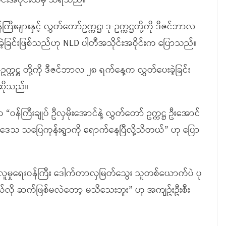
ုင်းအဝိုင်းထံမှ သိရသည်။
ြီးများနှင့် လွှတ်တော်ဥက္ကဋ္ဌ၊ ဒု-ဥက္ကဋ္ဌတို့ကို ဒီဇင်ဘာလ
ဲ့ခြင်းဖြစ်သည်ဟု NLD ပါတီအသိုင်းအဝိုင်းက ပြောသည်။
ဒု-ဥက္ကဋ္ဌ တို့ကို ဒီဇင်ဘာလ ၂၈ ရက်နေ့က လွှတ်ပေးခဲ့ခြင်း
ဆိုသည်။
 “ဝန်ကြီးချုပ် ဦလှမိုးအောင်နဲ့ လွှတ်တော် ဥက္ကဋ္ဌ ဦးအောင်
 သူ့ဒေသ သပြေကုန်းရွာကို ရောက်နေပြီလို့သိတယ်” ဟု ပြော
 လူမှုရေးဝန်ကြီး ဒေါက်တာလှမြတ်သွေး သူတစ်ယောက်ပဲ ပု
ယ်လို ဆက်ဖြစ်မလဲတော့ မသိသေးဘူး” ဟု အကျဥ်းဦးစီး