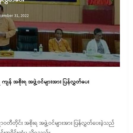
cember 31, 2022
ှိ ကျန် အစိုးရ အဖွဲ့ဝင်များအား ပြန်လွှတ်ပေး
တိုင်း အစိုးရ အဖွဲ့ဝင်များအား ပြန်လွှတ်ပေးခဲ့သည်