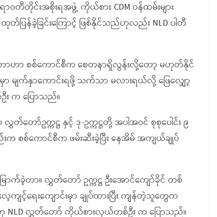
ရာဝတီတိုင်းအစိုးရအဖွဲ့ ကိုယ်စား CDM ဝန်ထမ်းများ
တ်ပြန်ခဲ့ခြင်းကြောင့် ဖြစ်နိုင်သည်ဟုလည်း NLD ပါတီ
်ပေးတာဟာ စစ်ကောင်စီက စေတနာရှိလွန်းလို့တော့ မဟုတ်နိုင်
ှာ မျက်နှာကောင်းရဖို့ သက်သာ မလားရယ်လို့ ဖြေလျှော့
စ်ဦး က ပြောသည်။
 လွှတ်တော်ဥက္ကဋ္ဌ နှင့် ဒု-ဥက္ကဋ္ဌတို့ အပါအဝင် စုစုပေါင်း ၉
ည်းက စစ်ကောင်စီက ဖမ်းဆီးခဲ့ပြီး နေအိမ် အကျယ်ချုပ်
မြောက်ခဲ့တာ။ လွှတ်တော် ဥက္ကဋ္ဌ ဦးအောင်ကျော်ခိုင် တစ်
ေ့ကျင့်ရေးကျောင်းမှာ ချုပ်ထားပြီး ကျန်တဲ့သူတွေက
 ဟု NLD လွှတ်တော် ကိုယ်စားလှယ်တစ်ဦး က ပြောသည်။