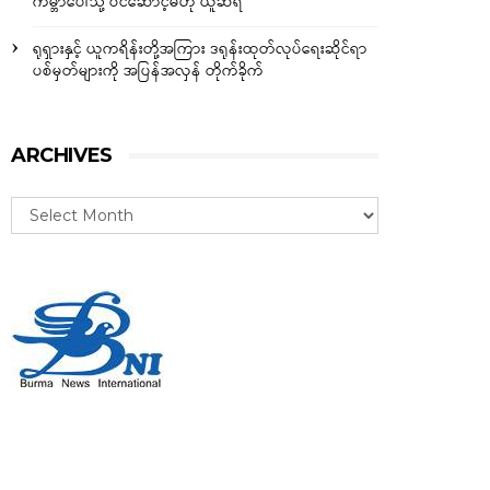
ကမ္ဘာပေါ်သို့ ဝင်ဆောင့်မိဟု ယူဆရ
ရုရှားနှင့် ယူကရိန်းတို့အကြား ဒရုန်းထုတ်လုပ်ရေးဆိုင်ရာ
ပစ်မှတ်များကို အပြန်အလှန် တိုက်ခိုက်
ARCHIVES