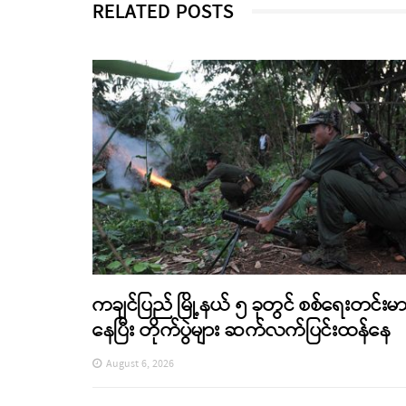
RELATED POSTS
ကချင်ပြည် မြို့နယ် ၅ ခုတွင် စစ်ရေးတင်းမ
နေပြီး တိုက်ပွဲများ ဆက်လက်ပြင်းထန်နေ
August 6, 2026