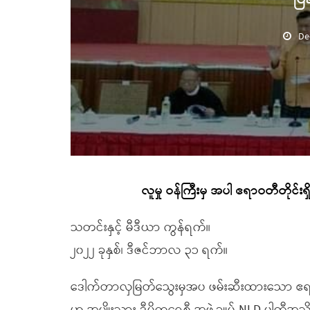
De
လူမှု ဝန်ကြီးမှ အပါ ဧရာဝတီတိုင်းရ
သတင်းနှင့် မီဒီယာ ကွန်ရက်။
၂၀၂၂ ခုနှစ်၊ ဒီဇင်ဘာလ ၃၁ ရက်။
ဒေါက်တာလှမြတ်သွေးမှအပ ဖမ်းဆီးထားသော ဧရာဝတီ