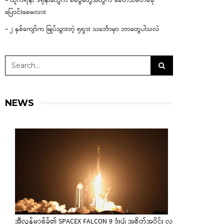
– ယူကရိန်း ဒရုန်းတွေက စစ်ပွဲတွေအတွက် ခေတ်သစ်တစ်ခု
ပြောင်းစေမလား
– ၂ နှစ်ကျော်က မြုပ်သွားတဲ့ ရုရှား သင်္ဘောမှာ ဘာတွေပါသလဲ
NEWS
အီလွန်မာ့စ်ခ်၏ SPACEX FALCON 9 ဒုံးပျံ အစိတ်အပိုင်း လ