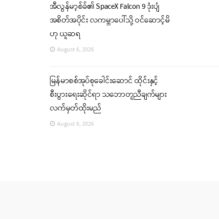
အီလွန်မာ့စ်ခ်၏ SpaceX Falcon 9 ဒုံးပျံ
အစိတ်အပိုင်း လကမ္ဘာပေါ်သို့ ဝင်ဆောင့်မိ
ဟု ယူဆရ
August 6, 2026
မြန်မာစစ်အုပ်စုခေါင်းဆောင် ထိုင်းနှင့်
စီးပွားရေးဆိုင်ရာ သဘောတူညီချက်များ
လက်မှတ်ထိုးမည်
August 6, 2026