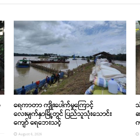
ာ
ရေကာတာ ကျိုးပေါက်မှုကြောင့်
သ
လေးမျက်နှာမြို့တွင် ပြည်သူသုံးသောင်း
ဆ
ကျော် ရေဘေးသင့်
က
August 6, 2026