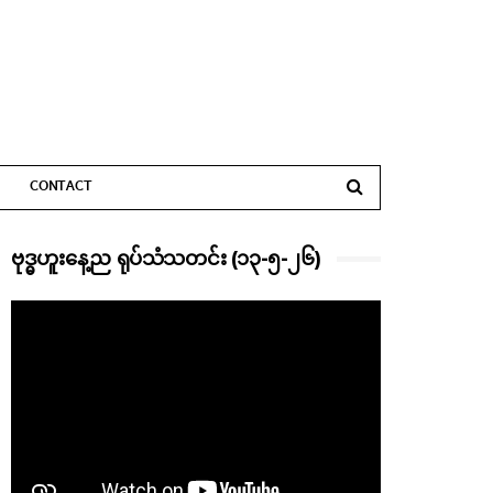
CONTACT
ဗုဒ္ဓဟူးနေ့ည ရုပ်သံသတင်း (၁၃-၅-၂၆)