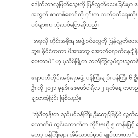
ဒေါက်တာလှမြတ်သွေးကို ပြန်လွှတ်မပေးခြင်းမှာ ဧ
အတွက် စာတစ်စောင်ကို ၎င်းက လက်မှတ်ရေးထိုး ထု
ဝင်များက သုံးသပ်ပြောဆိုသည်။
“အခုလို တိုင်းအစိုးရ အဖွဲ့ဝင်တွေကို ပြန်လွှတ
ဘူး။ နိုင်ငံတကာ ဖိအားတွေ အောက်ရောက်နေချိန်မ
ပေးတာပဲ” ဟု ပုသိမ်မြို့က တက်ကြွလှုပ်ရှားသူတ
ဧရာဝတီတိုင်းအစိုးရအဖွဲ့ ဝန်ကြီးချုပ်၊ ဝန်ကြီး ၆ ဦး၊
ဦး ကို ၂၀၂၁ ခုနှစ်၊ ဖေဖော်ဝါရီလ ၂ ရက်နေ့ ကတ
ချထားခဲ့ခြင်း ဖြစ်သည်။
“အဲ့ဒီတုန်းက စည်ပင်ဝန်ကြီး ဦးကျော်မြင့်ပဲ လွတ်
ယောက်ပဲ ကွင်းကောက်က တိုင်းဗဟို ၅ တန်းမြင့် လ
တော့ ဝန်ကြီးများ အိမ်ယာထဲမှာပဲ ချုပ်ထားတာ”