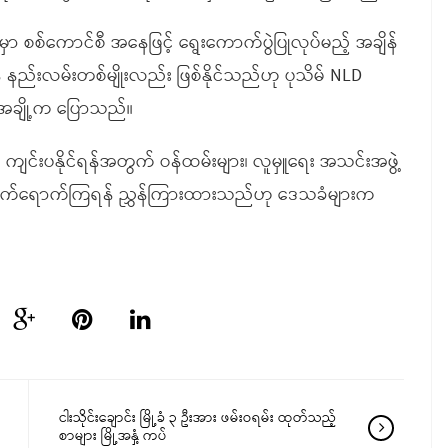
းမှာ စစ်ကောင်စီ အနေဖြင့် ရွေးကောက်ပွဲပြုလုပ်မည့် အချိန်
် နည်းလမ်းတစ်မျိုးလည်း ဖြစ်နိုင်သည်ဟု ပုသိမ် NLD
သူအချို့က ပြောသည်။
 ကျင်းပနိုင်ရန်အတွက် ဝန်ထမ်းများ၊ လူမှူရေး အသင်းအဖွဲ့
ား တက်ရောက်ကြရန် ညွှန်ကြားထားသည်ဟု ဒေသခံများက
ငါးသိုင်းချောင်း မြို့ခံ ၃ ဦးအား ဖမ်းဝရမ်း ထုတ်သည့်
စာများ မြို့အနှံ့ ကပ်