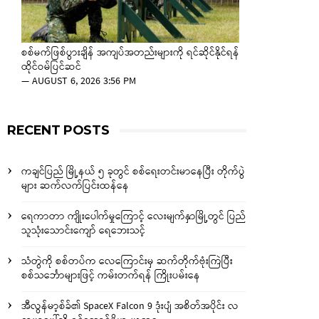
စစ်မက်ဖြစ်ပွားချိန် အကျပ်အတည်းများကို ရင်ဆိုင်နိုင်ရန်
ထိုင်ဝမ်ပြင်ဆင်
—
AUGUST 6, 2026 3:56 PM
RECENT POSTS
ကချင်ပြည် မြို့နယ် ၅ ခုတွင် စစ်ရေးတင်းမာနေပြီး တိုက်ပွဲ
များ ဆက်လက်ပြင်းထန်နေ
ရေကာတာ ကျိုးပေါက်မှုကြောင့် လေးမျက်နှာမြို့တွင် ပြည်
သူသုံးသောင်းကျော် ရေဘေးသင့်
သံတွဲကို စစ်တပ်က လေကြောင်းမှ ဆက်တိုက်ဗုံးကြဲပြီး
စစ်သင်္ဘောများဖြင့် ကမ်းတက်ရန် ကြိုးပမ်းနေ
အီလွန်မာ့စ်ခ်၏ SpaceX Falcon 9 ဒုံးပျံ အစိတ်အပိုင်း လ