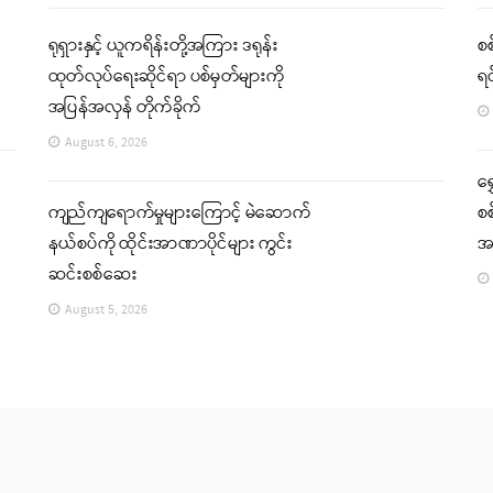
ရုရှားနှင့် ယူကရိန်းတို့အကြား ဒရုန်း
စစ
ထုတ်လုပ်ရေးဆိုင်ရာ ပစ်မှတ်များကို
ရင
အပြန်အလှန် တိုက်ခိုက်
August 6, 2026
ရွ
ကျည်ကျရောက်မှုများကြောင့် မဲဆောက်
စစ
နယ်စပ်ကို ထိုင်းအာဏာပိုင်များ ကွင်း
အရ
ဆင်းစစ်ဆေး
August 5, 2026