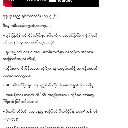
ဗုဒ္ဓဟူးနေ့ည ရုပ်သံသတင်း (၁၃-၅-၂၆)
ဒီနေ့ အစီအစဉ်တွေထဲမှာတော့…..
– ချင်းပြည်နဲ့ စစ်ကိုင်းတိုင်းမှာ စစ်တပ်က လေကြောင်းက ဗုံးကြဲလို့
စစ်သုံ့ပန်းတွေ အပါအဝင် လူသေဆုံး
– ရှမ်းမြောက်-ကချင် အစပ် မဘိမ်းဘက်မှာ စစ်တပ်က အင်အား
အမြောက်အများ တိုးချဲ့
– ထိုင်းရောက် မြန်မာတွေ လုံခြုံရေးနဲ့ အလုပ်လုပ်ဖို့ အကန့်အသတ်
တွေက ဘာတွေလဲ။
– UFC ခါးပတ်ပိုင်ရှင် ဂျော့ရှူဝါဗန် ထိုင်းနဲ့ မလေးရှားကို လာဖို့ရှိ
– အမေရိကား-တရုတ် ထိပ်သီး အစည်းအဝေး မတိုင်ခင် ဘာတွေ
ကြိုတင် ပြင်ဆင်နေသလဲ
– ပီကင်း ထိပ်သီး ဆွေးနွေးပွဲ မတိုင်ခင် ဖိလစ်ပိုင်နဲ့ အမေရိကန် စစ်
လေ့ကျင့်မှု