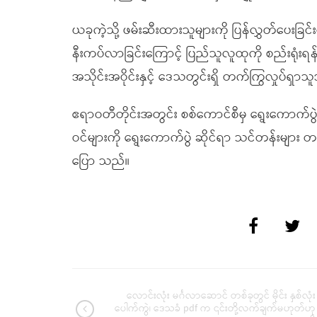
ယခုကဲ့သို့ ဖမ်းဆီးထားသူများကို ပြန်လွှတ်ပေးခြင်
နီးကပ်လာခြင်းကြောင့် ပြည်သူလူထုကို စည်းရုံးရန
အသိုင်းအဝိုင်းနှင့် ဒေသတွင်းရှိ တက်ကြွလှုပ်ရှာ
ဧရာဝတီတိုင်းအတွင်း စစ်ကောင်စီမှ ရွေးကောက်ပွဲ
ဝင်များကို ရွေးကောက်ပွဲ ဆိုင်ရာ သင်တန်းမျ
ပြော သည်။
လောင်းလုံး မင်္ဂလာဆောင် တစ်ခုတွင် မိုင်း နှစ်လုံး
ပေါက်ကွဲ၊ ဒေသခံ pdf က ၎င်းတို့လက်ချက်မဟုတ်ဟု