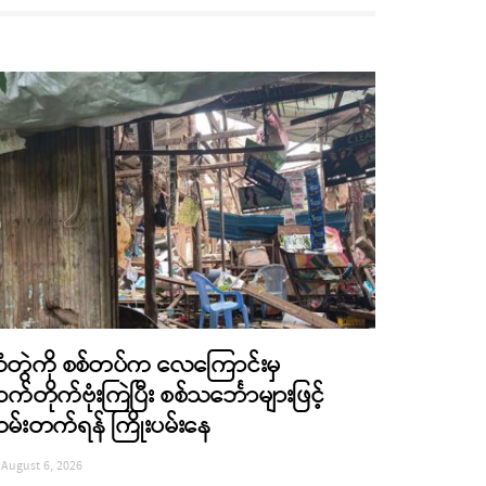
ံတွဲကို စစ်တပ်က လေကြောင်းမှ
က်တိုက်ဗုံးကြဲပြီး စစ်သင်္ဘောများဖြင့်
မ်းတက်ရန် ကြိုးပမ်းနေ
August 6, 2026