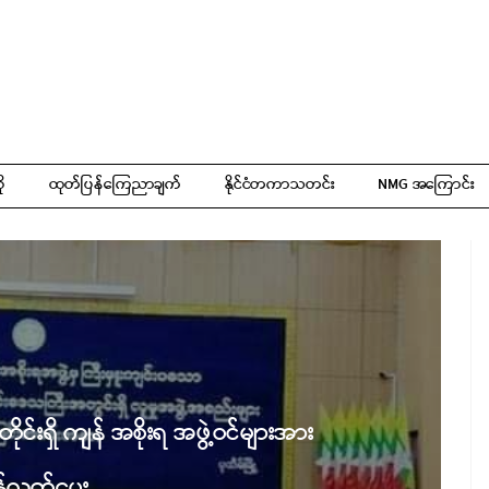
ို
ထုတ်ပြန်ကြေညာချက်
နိုင်ငံတကာသတင်း
NMG အကြောင်း
ိုင်းရှိ ကျန် အစိုးရ အဖွဲ့ဝင်များအား
န်လွှတ်ပေး