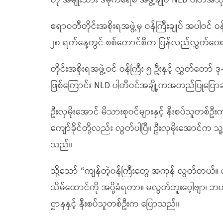
ဟု အမျိုးသား ဒီမိုကရေစီ အဖွဲ့ချုပ် NLD ပါတီအသိ
ဧရာဝတီတိုင်းအစိုးရအဖွဲ့မှ ဝန်ကြီးချုပ် အပါဝင် ဝန်က
၂၈ ရက်နေ့တွင် စစ်ကောင်စီက ပြန်လည်လွှတ်ပေးခ
တိုင်းအစိုးရအဖွဲ့ဝင် ဝန်ကြီး ၅ ဦးနှင့် လွှတ်တော် 
ဖြစ်ကြောင်း NLD ပါတီဝင်အချို့ကအတည်ပြုပြော
ဦးလှမိုးအောင် မိသားစုဝင်များနှင့် နီးစပ်သူတစ်ဦးက
ကျော်ခိုင်တို့လည်း လွတ်ပါပြီ။ ဦးလှမိုးအောင်က
သည်။
သို့သော် “ကျန်တဲ့၀န်ကြီးတွေ အကုန် လွတ်တယ်။
သိမ်ထောင်ကို အပို့ခံရတာ။ မလွတ်ဘူးပေ့ါဗျာ၊ ဘ
ဌာနနှင့် နီးစပ်သူတစ်ဦးက ပြောသည်။