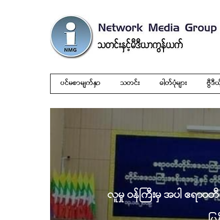
ပင်မစာမျက်နှာ
သတင်း
ဓါတ်ပုံများ
ဗွီဒီယ
လူမှု ဝန်ကြီးမှ အပါ ဧရာဝတီတ
ပြ