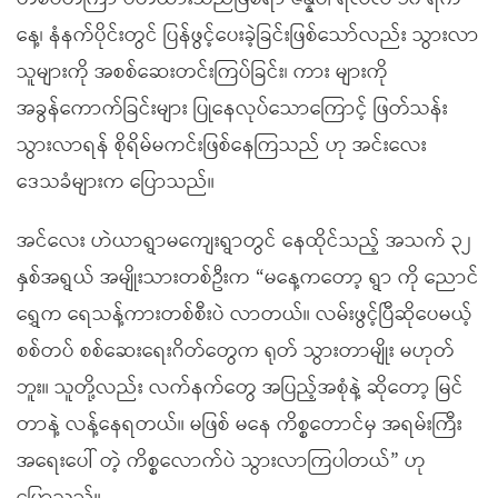
နေ့၊ နံနက်ပိုင်းတွင် ပြန်ဖွင့်ပေးခဲ့ခြင်းဖြစ်သော်လည်း သွားလာ
သူများကို အစစ်ဆေးတင်းကြပ်ခြင်း၊ ကား များကို
အခွန်ကောက်ခြင်းများ ပြုနေလုပ်သောကြောင့် ဖြတ်သန်း
သွားလာရန် စိုရိမ်မကင်းဖြစ်နေကြသည် ဟု အင်းလေး
ဒေသခံများက ပြောသည်။
အင်လေး ဟဲယာရွာမကျေးရွာတွင် နေထိုင်သည့် အသက် ၃၂
နှစ်အရွယ် အမျိုးသားတစ်ဦးက “မနေ့ကတော့ ရွာ ကို ညောင်
ရွှေက ရေသန့်ကားတစ်စီးပဲ လာတယ်။ လမ်းဖွင့်ပြီဆိုပေမယ့်
စစ်တပ် စစ်ဆေးရေးဂိတ်တွေက ရုတ် သွားတာမျိုး မဟုတ်
ဘူး။ သူတို့လည်း လက်နက်တွေ အပြည့်အစုံနဲ့ ဆိုတော့ မြင်
တာနဲ့ လန့်နေရတယ်။ မဖြစ် မနေ ကိစ္စတောင်မှ အရမ်းကြီး
အရေးပေါ် တဲ့ ကိစ္စလောက်ပဲ သွားလာကြပါတယ်” ဟု