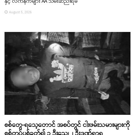
နှင့် လက်နက်များ AA သိမ်းဆည်းရမိ
August 5, 2026
စစ်တွေ-ရသေ့တောင် အစပ်တွင် ငါးဖမ်းသမားများကို
စစ်တပ်ပစ်ခတ်၍ ၁ ဦးသေ၊ ၂ ဦးဒဏ်ရာရ