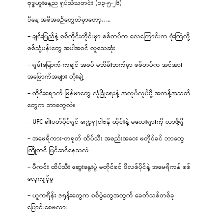
ဗုဒ္ဓဟူးနေ့ည ရုပ်သံသတင်း (၁၃-၅-၂၆)
ဒီနေ့ အစီအစဉ်တွေထဲမှာတော့…..
– ချင်းပြည်နဲ့ စစ်ကိုင်းတိုင်းမှာ စစ်တပ်က လေကြောင်းက ဗုံးကြဲလို့
စစ်သုံ့ပန်းတွေ အပါအဝင် လူသေဆုံး
– ရှမ်းမြောက်-ကချင် အစပ် မဘိမ်းဘက်မှာ စစ်တပ်က အင်အား
အမြောက်အများ တိုးချဲ့
– ထိုင်းရောက် မြန်မာတွေ လုံခြုံရေးနဲ့ အလုပ်လုပ်ဖို့ အကန့်အသတ်
တွေက ဘာတွေလဲ။
– UFC ခါးပတ်ပိုင်ရှင် ဂျော့ရှူဝါဗန် ထိုင်းနဲ့ မလေးရှားကို လာဖို့ရှိ
– အမေရိကား-တရုတ် ထိပ်သီး အစည်းအဝေး မတိုင်ခင် ဘာတွေ
ကြိုတင် ပြင်ဆင်နေသလဲ
– ပီကင်း ထိပ်သီး ဆွေးနွေးပွဲ မတိုင်ခင် ဖိလစ်ပိုင်နဲ့ အမေရိကန် စစ်
လေ့ကျင့်မှု
– ယူကရိန်း ဒရုန်းတွေက စစ်ပွဲတွေအတွက် ခေတ်သစ်တစ်ခု
ပြောင်းစေမလား