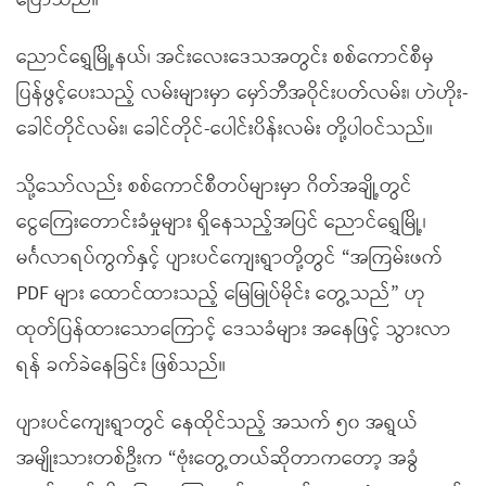
ပြောသည်။
ညောင်ရွှေမြို့နယ်၊ အင်းလေးဒေသအတွင်း စစ်ကောင်စီမှ
ပြန်ဖွင့်ပေးသည့် လမ်းများမှာ မှော်ဘီအဝိုင်းပတ်လမ်း၊ ဟဲဟိုး-
ခေါင်တိုင်လမ်း၊ ခေါင်တိုင်-ပေါင်းပိန်းလမ်း တို့ပါဝင်သည်။
သို့သော်လည်း စစ်ကောင်စီတပ်များမှာ ဂိတ်အချို့တွင်
ငွေကြေးတောင်းခံမှုများ ရှိနေသည့်အပြင် ညောင်ရွှေမြို့၊
မင်္ဂလာရပ်ကွက်နှင့် ပျားပင်ကျေးရွာတို့တွင် “အကြမ်းဖက်
PDF များ ထောင်ထားသည့် မြေမြုပ်မိုင်း တွေ့သည်” ဟု
ထုတ်ပြန်ထားသောကြောင့် ဒေသခံများ အနေဖြင့် သွားလာ
ရန် ခက်ခဲနေခြင်း ဖြစ်သည်။
ပျားပင်ကျေးရွာတွင် နေထိုင်သည့် အသက် ၅၀ အရွယ်
အမျိုးသားတစ်ဦးက “ဗုံးတွေ့တယ်ဆိုတာကတော့ အခွံ