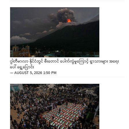
ဂွါတီမာလာ နိုင်ငံတွင် မီးတောင် ပေါက်ကွဲမှုကြောင့် ရွာသားများ အရေး
ပေါ် ရွှေ့ပြောင်း
—
AUGUST 5, 2026 1:50 PM