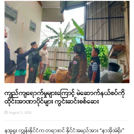
ကျည်ကျရောက်မှုများကြောင့် မဲဆောက်နယ်စပ်ကို
ထိုင်းအာဏာပိုင်များ ကွင်းဆင်းစစ်ဆေး
August 5, 2026
နအူရူး ကျွန်းနိုင်ငံက တရားဝင် နိုင်ငံအမည်အား “နာအိုအဲရိုး”