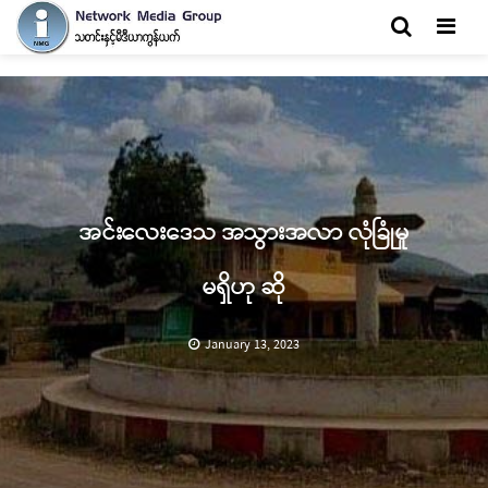
Men
အင်းလေးဒေသ အသွားအလာ လုံခြုံမှု
မရှိဟု ဆို
January 13, 2023