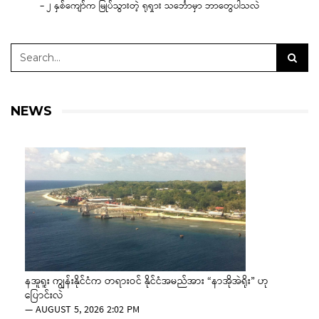
– ၂ နှစ်ကျော်က မြုပ်သွားတဲ့ ရုရှား သင်္ဘောမှာ ဘာတွေပါသလဲ
NEWS
နအူရူး ကျွန်းနိုင်ငံက တရားဝင် နိုင်ငံအမည်အား “နာအိုအဲရိုး” ဟု
ပြောင်းလဲ
—
AUGUST 5, 2026 2:02 PM