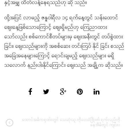
နှင့်အမျှ ထိတ်လန့်နေရသည်ဟု ဆို သည်။
ထို့အပြင် လာမည့် ဇန္နဝါရီလ ၁၄ ရက်နေ့တွင် သန်းထောင်
ဈေးနေ့ဖြစ်သောကြောင့် စျေးရှိမည်ဟု ကြေညာထား
သော်လည်း စစ်ကောင်စီတပ်များမှ ဈေးအနီးတွင် တပ်စွဲထား
ခြင်း၊ ဈေးသည်များကို အစစ်ဆေး တင်းကြပ် နိုင် ခြင်း စသည်
အခြေအနေများကြောင့် ရောင်းချမည့် ဈေးသည်များ မရှိ
သလောက် နည်းပါးနိုင်ကြောင်း ဈေးသည် အချို့က ဆိုသည်။
ထောင်အဓိကရုဏ်းတွင် သေဆုံးသူ ကိုဝေယံဖြိုး၏ ရက်လည်ကို
နေအိမ်တွင် ကျင်းပ