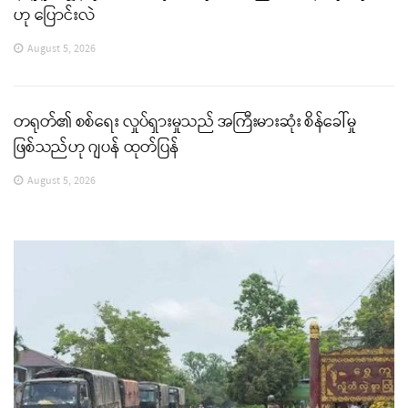
ဟု ပြောင်းလဲ
August 5, 2026
တရုတ်၏ စစ်ရေး လှုပ်ရှားမှုသည် အကြီးမားဆုံး စိန်ခေါ်မှု
ဖြစ်သည်ဟု ဂျပန် ထုတ်ပြန်
August 5, 2026