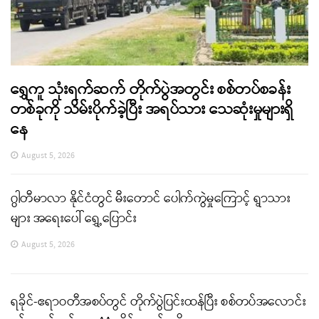
ရွှေကူ သုံးရက်ဆက် တိုက်ပွဲအတွင်း စစ်တပ်စခန်း
တစ်ခုကို သိမ်းပိုက်ခဲ့ပြီး အရပ်သား သေဆုံးမှုများရှိ
နေ
August 5, 2026
ဂွါတီမာလာ နိုင်ငံတွင် မီးတောင် ပေါက်ကွဲမှုကြောင့် ရွာသား
များ အရေးပေါ် ရွှေ့ပြောင်း
August 5, 2026
ရခိုင်-ဧရာဝတီအစပ်တွင် တိုက်ပွဲပြင်းထန်ပြီး စစ်တပ်အလောင်း