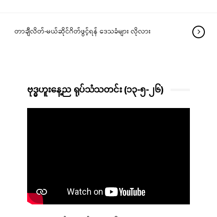
တာချီလိတ်-မယ်ဆိုင်ဂိတ်ဖွင့်ရန် ဒေသခံများ လိုလား
ဗုဒ္ဓဟူးနေ့ည ရုပ်သံသတင်း (၁၃-၅-၂၆)