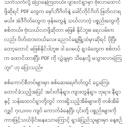
သက်သက်လို့ ပြောနေကြတယ်။ ပျားပင်ရွာမှာ ဗုံးလာထောင်
ဖို့ဆိုရင် PDF တွေက မှော်ဘီဂိတ်နဲ့ ခေါင်တိုင်ဂိတ် ဖြတ်လာရ
မယ်။ အဲဒီဂိတ်တွေက ဖုန်းတွေနဲ့ သယ်လာတဲ့ ပစ္စည်းတွေကို
စစ်တယ်။ ဗုံးသယ်လာဖို့ဆိုတာ မဖြစ် နိုင်ဘူး။ ရေလမ်းက
လည်း ပိတ်ထားတယ်လေ။ ညောင်ရွှေမြို့ထဲမှာဆိုရင် ပိုပြီး
တော့တောင် မဖြစ်နိုင်ပါဘူး။ ဒါ ပေမယ့် ရွာခံတွေက စစ်တပ်
က ထောင်ထားပြီး PDF ကို လွှဲချမှာ သိနေလို့ မသွားလာရဲကြ
ဘူး” ဟု ပြောသည်။
စစ်ကောင်စီတပ်များမှာ စစ်ဆေးရေးဂိတ်တွင် ငွေကြေး
တောင်ခံသည့်အပြင် အင်းတိန်ရွာ၊ ကျားတွန်ရွာ၊ ဘုရား နီရွာ
နှင့် သန်းထောင်ရွာတို့တွင် ကားရှိသည့်အိမ်များကို တစ်အိမ်
လျှင် ၇၀,၀၀၀ ကျပ် ကောက်ခံနေပြီး ၎င်းတို့ ပစ္စည်းများကို
ကားဖြင့်သယ်ခိုင်းနေသောကြောင့် ရွာခံပြည်သူများမှာ နေ့စဉ်