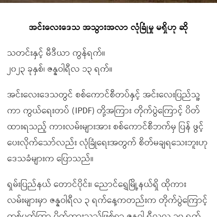
အင်းလေးဒေသ အသွားအလာ လုံခြုံမှု မရှိဟု ဆို
သတင်းနှင့် မီဒီယာ ကွန်ရက်။
၂၀၂၃ ခုနှစ်၊ ဇန္နဝါရီလ ၁၃ ရက်။
အင်းလေးဒေသတွင် စစ်ကောင်စီတပ်နှင့် အင်းလေးပြည်သူ့
ကာ ကွယ်ရေးတပ် (IPDF) တို့အကြား တိုက်ပွဲကြောင့် ပိတ်
ထားရသည့် ကားလမ်းများအား စစ်ကောင်စီဘက်မှ ပြန် ဖွင့်
ပေးလိုက်သော်လည်း လုံခြုံရေးအတွက် စိတ်မချရသေးဘူးဟု
ဒေသခံများက ပြောသည်။
ရှမ်းပြည်နယ် တောင်ပိုင်း၊ ညောင်ရွှေမြို့နယ်ရှိ ထိုကား
လမ်းများမှာ ဇန္နဝါရီလ ၃ ရက်နေ့ကတည်းက တိုက်ပွဲကြောင့်
တစ်ပတ်ကြာ ပိတ်ထားသည်ဖြစ်ရာ ဇန္နဝါ ရီလလ ၁၀ ရက်