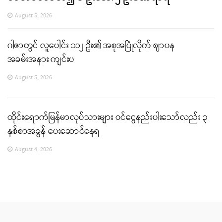
August 5, 2026
ဂါဇာတွင် လူပေါင်း ၁၁၂ ဦး၏ အစုအပြုံလိုက် ဈာပန
အခမ်းအနား ကျင်းပ
August 5, 2026
ထိုင်းရောက်မြန်မာလုပ်သားများ ဝင်ငွေနည်းပါးသော်လည်း ၃
နှစ်စာအခွန် ပေးဆောင်နေရ
August 4, 2026