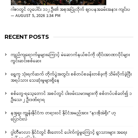
ဂါဇာတွင် လူပေါင်း ၁၁၂ ဦး၏ အစုအပြုံလိုက် ဈာပနအခမ်းအနား ကျင်းပ
—
AUGUST 5, 2026 1:34 PM
RECENT POSTS
ကျည်ကျရောက်မှုများကြောင့် မဲဆောက်နယ်စပ်ကို ထိုင်းအာဏာပိုင်များ
ကွင်းဆင်းစစ်ဆေး
ရွှေကူ သုံးရက်ဆက် တိုက်ပွဲအတွင်း စစ်တပ်စခန်းတစ်ခုကို သိမ်းပိုက်ခဲ့ပြီး
အရပ်သား သေဆုံးမှုများရှိနေ
စစ်တွေ-ရသေ့တောင် အစပ်တွင် ငါးဖမ်းသမားများကို စစ်တပ်ပစ်ခတ်၍ ၁
ဦးသေ၊ ၂ ဦးဒဏ်ရာရ
နအူရူး ကျွန်းနိုင်ငံက တရားဝင် နိုင်ငံအမည်အား “နာအိုအဲရိုး” ဟု
ပြောင်းလဲ
ဂွါတီမာလာ နိုင်ငံတွင် မီးတောင် ပေါက်ကွဲမှုကြောင့် ရွာသားများ အရေး