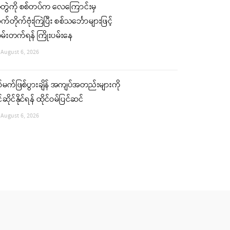
ံတွဲကို စစ်တပ်က လေကြောင်းမှ
်တိုက်ဗုံးကြဲပြီး စစ်သင်္ဘောများဖြင့်
မ်းတက်ရန် ကြိုးပမ်းနေ
August 6, 2026
်မက်ဖြစ်ပွားချိန် အကျပ်အတည်းများကို
်ဆိုင်နိုင်ရန် ထိုင်ဝမ်ပြင်ဆင်
August 6, 2026