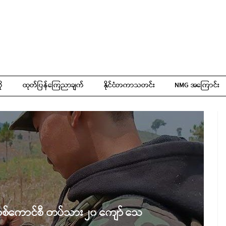
ို
ထုတ်ပြန်ကြေညာချက်
နိုင်ငံတကာသတင်း
NMG အကြောင်း
း စစ်ကောင်စီ တပ်သား ၂၀ ကျော် သေ