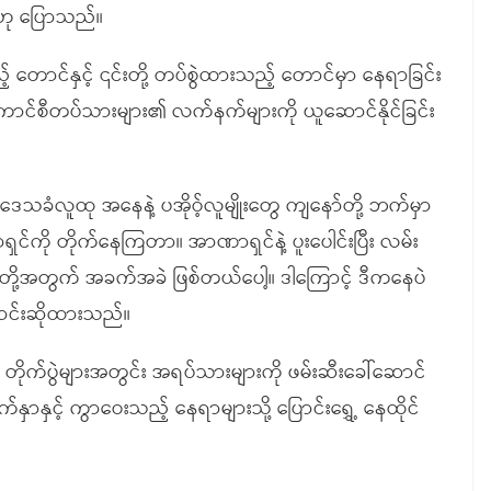
်ဟု ပြောသည်။
တောင်နှင့် ၎င်းတို့ တပ်စွဲထားသည့် တောင်မှာ နေရာခြင်း
ောင်စီတပ်သားများ၏ လက်နက်များကို ယူဆောင်နိုင်ခြင်း
ေသခံလူထု အနေနဲ့ ပအိုဝ့်လူမျိုးတွေ ကျနော်တို့ ဘက်မှာ
ရှင်ကို တိုက်နေကြတာ။ အာဏာရှင်နဲ့ ပူးပေါင်းပြီး လမ်း
်တို့အတွက် အခက်အခဲ ဖြစ်တယ်ပေါ့။ ဒါကြောင့် ဒီကနေပဲ
တောင်းဆိုထားသည်။
ိုက်ပွဲများအတွင်း အရပ်သားများကို ဖမ်းဆီးခေါ်ဆောင်
မျက်နှာနှင့် ကွာဝေးသည့် နေရာများသို့ ပြောင်းရွှေ့ နေထိုင်