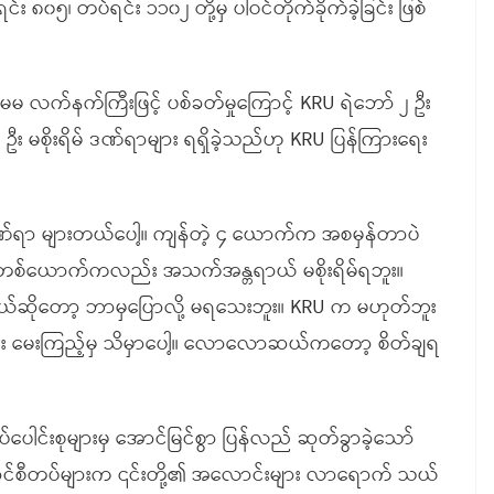
၈၀၅၊ တပ်ရင်း ၁၁၀၂ တို့မှ ပါဝင်တိုက်ခိုက်ခဲ့ခြင်း ဖြစ်
-မမ လက်နက်ကြီးဖြင့် ပစ်ခတ်မှုကြောင့် KRU ရဲဘော် ၂ ဦး
 ၅ ဦး မစိုးရိမ် ဒဏ်ရာများ ရရှိခဲ့သည်ဟု KRU ပြန်ကြားရေး
်ရာ များတယ်ပေါ့။ ကျန်တဲ့ ၄ ယောက်က အစမှန်တာပဲ
တဲ့ တစ်ယောက်ကလည်း အသက်အန္တရာယ် မစိုးရိမ်ရဘူး။
ဆိုတော့ ဘာမှပြောလို့ မရသေးဘူး။ KRU က မဟုတ်ဘူး
်ပြီး မေးကြည့်မှ သိမှာပေါ့။ လောလောဆယ်ကတော့ စိတ်ချရ
ေါင်းစုများမှ အောင်မြင်စွာ ပြန်လည် ဆုတ်ခွာခဲ့သော်
်စီတပ်များက ၎င်းတို့၏ အလောင်းများ လာရောက် သယ်