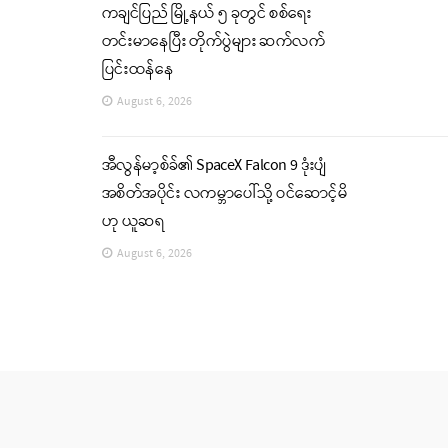
ကချင်ပြည် မြို့နယ် ၅ ခုတွင် စစ်ရေး
တင်းမာနေပြီး တိုက်ပွဲများ ဆက်လက်
ပြင်းထန်နေ
August 6, 2026
အီလွန်မာ့စ်ခ်၏ SpaceX Falcon 9 ဒုံးပျံ
အစိတ်အပိုင်း လကမ္ဘာပေါ်သို့ ဝင်ဆောင့်မိ
ဟု ယူဆရ
August 6, 2026