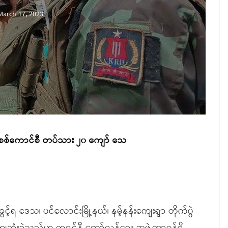
March 17, 2023
း စစ်ကောင်စီ တပ်သား ၂၀ ကျော် သေ
ပ်ခွင့်ရ ဒေသ၊ ပင်လောင်းမြို့နယ်၊ နမ့်နန်းကျေးရွာ တိုက်ပွဲ