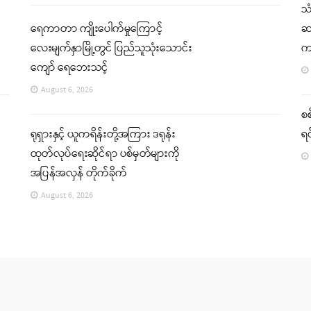
သ
ရေကာတာ ကျိုးပေါက်မှုကြောင့်
ဆက
လေးမျက်နှာမြို့တွင် ပြည်သူသုံးသောင်း
က
ကျော် ရေဘေးသင့်
August 6, 2026
စစ
ရုရှားနှင့် ယူကရိန်းတို့အကြား ဒရုန်း
ရင
ထုတ်လုပ်ရေးဆိုင်ရာ ပစ်မှတ်များကို
အပြန်အလှန် တိုက်ခိုက်
August 6, 2026