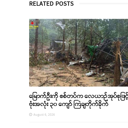
RELATED POSTS
မြောက်ဦးကို စစ်တပ်က လေယာဉ်အုပ်စုဖြင့
ဗုံးအလုံး ၃၀ ကျော် ကြဲချတိုက်ခိုက်
August 6, 2026