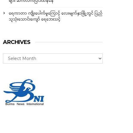
များ ဆက်လက်ပြင်းထန်နေ
ရေကာတာ ကျိုးပေါက်မှုကြောင့် လေးမျက်နှာမြို့တွင် ပြည်
သူသုံးသောင်းကျော် ရေဘေးသင့်
ARCHIVES