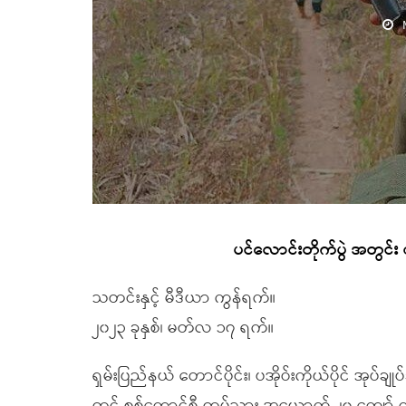
ပင်လောင်းတိုက်ပွဲ အတွင်
သတင်းနှင့် မီဒီယာ ကွန်ရက်။
၂၀၂၃ ခုနှစ်၊ မတ်လ ၁၇ ရက်။
ရှမ်းပြည်နယ် တောင်ပိုင်း၊ ပအိုဝ်းကိုယ်ပိုင် အုပ်ချု