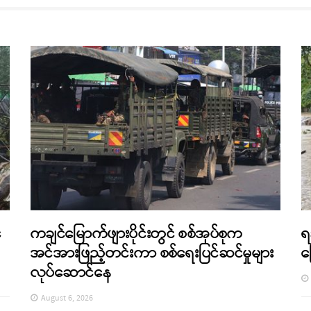
်
ကချင်မြောက်ဖျားပိုင်းတွင် စစ်အုပ်စုက
ရ
အင်အားဖြည့်တင်းကာ စစ်ရေးပြင်ဆင်မှုများ
က
လုပ်ဆောင်နေ
August 6, 2026