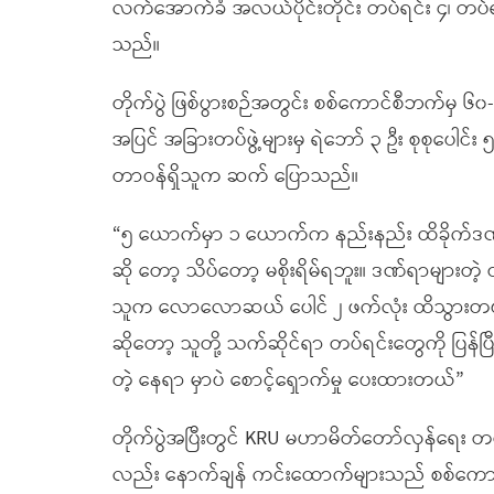
လက်အောက်ခံ အလယ်ပိုင်းတိုင်း တပ်ရင်း ၄၊ တပ်ရင်း 
သည်။
တိုက်ပွဲ ဖြစ်ပွားစဉ်အတွင်း စစ်ကောင်စီဘက်မှ ၆၀
အပြင် အခြားတပ်ဖွဲ့များမှ ရဲဘော် ၃ ဦး စုစုပေါင်း
တာဝန်ရှိသူက ဆက် ပြောသည်။
“၅ ယောက်မှာ ၁ ယောက်က နည်းနည်း ထိခိုက်ဒဏ
ဆို တော့ သိပ်တော့ မစိုးရိမ်ရဘူး။ ဒဏ်ရာများ
သူက လောလောဆယ် ပေါင် ၂ ဖက်လုံး ထိသွားတယ်
ဆိုတော့ သူတို့ သက်ဆိုင်ရာ တပ်ရင်းတွေကို ပြန
တဲ့ နေရာ မှာပဲ စောင့်ရှောက်မှု ပေးထားတယ်”
တိုက်ပွဲအပြီးတွင် KRU မဟာမိတ်တော်လှန်ရေး တပ်ပ
လည်း နောက်ချန် ကင်းထောက်များသည် စစ်ကောင