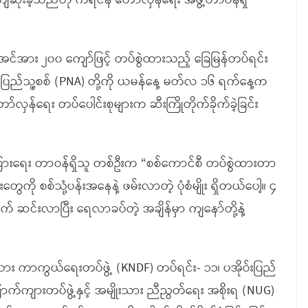
ုံးခဲ့သည်ဟု ကရင်နီ တော်လှန်ရေး အဖွဲ့တာဝန်ရှိ
အင်အား ၂၀၀ ကျော်ဖြင့် တပ်စွဲထားသည့် ခြေမြန်တပ်ရင်း
ဝ့်ပြည်သူ့စစ် (PNA) တို့ကို ယမန်နေ့ မတ်လ ၁၆ ရက်နေ့က
ှန်ရေး တပ်ပေါင်းစုများက ဆီးကြိုတိုက်ခိုက်ခဲ့ခြင်း
်ကြားရေး တာဝန်ရှိသူ တစ်ဦးက “စစ်ကောင်စီ တပ်စွဲထားတာ
ေကို စစ်သုံ့ပန်းအနေနဲ့ ဖမ်းလာတဲ့ ပုံစံမျိုး ရှိတယ်ပေါ့။ ၄
င်းလာပြီး ရေလာခပ်တဲ့ အချိန်မှာ ကျနော်တို့နဲ့
းသား ကာကွယ်ရေးတပ်ဖွဲ့ (KNDF) တပ်ရင်း- ၁၁၊ ပအိုဝ်းပြည်
က်ကျားတပ်ဖွဲ့နှင့် အမျိုးသား ညီညွတ်ရေး အစိုးရ (NUG)