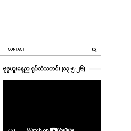
CONTACT
ဗုဒ္ဓဟူးနေ့ည ရုပ်သံသတင်း (၁၃-၅-၂၆)