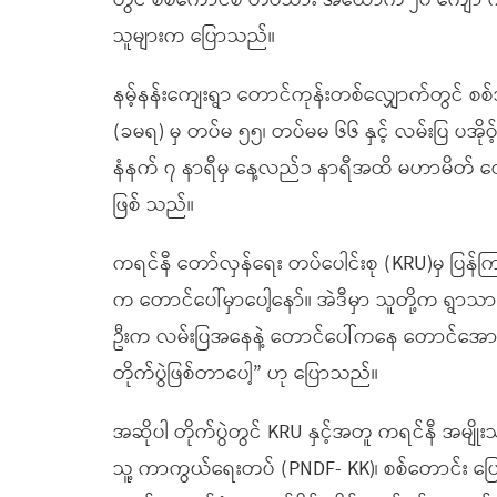
တွင် စစ်ကောင်စီ တပ်သား အယောက် ၂၀ ကျော် ကျဆ
သူများက ပြောသည်။
နမ့်နန်းကျေးရွာ တောင်ကုန်းတစ်လျှောက်တွင် စစ်
(ခမရ) မှ တပ်မ ၅၅၊ တပ်မမ ၆၆ နှင့် လမ်းပြ ပအို
နံနက် ၇ နာရီမှ နေ့လည်၁ နာရီအထိ မဟာမိတ် တော်လ
ဖြစ် သည်။
ကရင်နီ တော်လှန်ရေး တပ်ပေါင်းစု (KRU)မှ ပြန
က တောင်ပေါ်မှာပေါ့နော်။ အဲဒီမှာ သူတို့က ရွာသားတွ
ဦးက လမ်းပြအနေနဲ့ တောင်ပေါ်ကနေ တောင်အောက် ဆ
တိုက်ပွဲဖြစ်တာပေါ့” ဟု ပြောသည်။
အဆိုပါ တိုက်ပွဲတွင် KRU နှင့်အတူ ကရင်နီ အမျို
သူ့ ကာကွယ်ရေးတပ် (PNDF- KK)၊ စစ်တောင်း ပြော