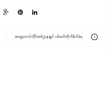
အရှေ့တောင်တိုင်းစစ်ဌာနချုပ် ပစ်ခတ်တိုက်ခိုက်ခံရ