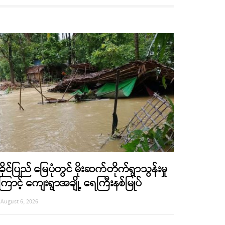
ခိုင်ပြည် မြေပုံတွင် မိုးဆက်တိုက်ရွာသွန်းမှု
ြောင့် ကျေးရွာအချို့ ရေကြီးနစ်မြုပ်
August 6, 2026