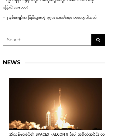
– ယူကရိန်း ဒရုန်းတွေက စစ်ပွဲတွေအတွက် ခေတ်သစ်တစ်ခု
ပြောင်းစေမလား
– ၂ နှစ်ကျော်က မြုပ်သွားတဲ့ ရုရှား သင်္ဘောမှာ ဘာတွေပါသလဲ
NEWS
အီလွန်မာ့စ်ခ်၏ SPACEX FALCON 9 ဒုံးပျံ အစိတ်အပိုင်း လ