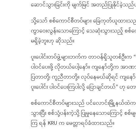
ဆောင်သွားခြင်းကို မျက်မြင် အတည်ပြုနိုင်ခဲ့သည
သို့သော် စစ်ကောင်စီတပ်များ ခြေကုတ်ယူထားသည့် 
ကွာဝေးလွန်းသော‌ကြောင့် သေဆုံးသွားသည့် စစ်က
မရှိခဲ့ဘူးဟု ဆိုသည်။
ပူးပေါင်းတပ်ဖွဲ့များဘက်က တာဝန်ရှိသူတစ်ဦးက “ဒ
ပါဝင်ပေးဖို့ လိုတယ်ပေါ့နော်။ ကျနော်တို့က အာဏာ
ပြတာတို့၊ ကူညီတာတို့။ လုပ်နေမယ်ဆိုရင် ကျနော
ပူးပေါင်း ပါဝင်ပေးကြပါလို့ ပြောချင်တယ်” ဟု 
စစ်ကောင်စီတပ်များသည် ပင်လောင်းမြို့နယ်ထဲက တ
သွားပြီး စစ်သုံ့ပန်းကဲ့သို့ ပြုမှုနေသောကြောင့် စစ်
ကြ ရန် KRU က မေတ္တာရပ်ခံထားသည်။