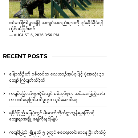
စစ်မက်ဖြစ်ပွားချိန် အကျပ်အတည်းများကို ရင်ဆိုင်နိုင်ရန်
ထိုင်ဝမ်ပြင်ဆင်
—
AUGUST 6, 2026 3:56 PM
RECENT POSTS
မြောက်ဦးကို စစ်တပ်က လေယာဉ်အုပ်စုဖြင့် ဗုံးအလုံး ၃၀
ကျော် ကြဲချတိုက်ခိုက်
ကချင်မြောက်ဖျားပိုင်းတွင် စစ်အုပ်စုက အင်အားဖြည့်တင်း
ကာ စစ်ရေးပြင်ဆင်မှုများ လုပ်ဆောင်နေ
ရခိုင်ပြည် မြေပုံတွင် မိုးဆက်တိုက်ရွာသွန်းမှုကြောင့်
ကျေးရွာအချို့ ရေကြီးနစ်မြုပ်
ကချင်ပြည် မြို့နယ် ၅ ခုတွင် စစ်ရေးတင်းမာနေပြီး တိုက်ပွဲ