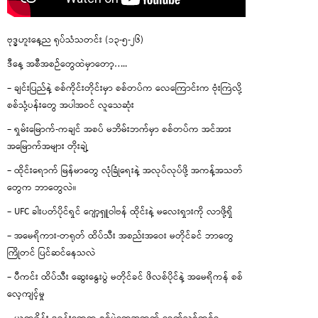
ဗုဒ္ဓဟူးနေ့ည ရုပ်သံသတင်း (၁၃-၅-၂၆)
ဒီနေ့ အစီအစဉ်တွေထဲမှာတော့…..
– ချင်းပြည်နဲ့ စစ်ကိုင်းတိုင်းမှာ စစ်တပ်က လေကြောင်းက ဗုံးကြဲလို့
စစ်သုံ့ပန်းတွေ အပါအဝင် လူသေဆုံး
– ရှမ်းမြောက်-ကချင် အစပ် မဘိမ်းဘက်မှာ စစ်တပ်က အင်အား
အမြောက်အများ တိုးချဲ့
– ထိုင်းရောက် မြန်မာတွေ လုံခြုံရေးနဲ့ အလုပ်လုပ်ဖို့ အကန့်အသတ်
တွေက ဘာတွေလဲ။
– UFC ခါးပတ်ပိုင်ရှင် ဂျော့ရှူဝါဗန် ထိုင်းနဲ့ မလေးရှားကို လာဖို့ရှိ
– အမေရိကား-တရုတ် ထိပ်သီး အစည်းအဝေး မတိုင်ခင် ဘာတွေ
ကြိုတင် ပြင်ဆင်နေသလဲ
– ပီကင်း ထိပ်သီး ဆွေးနွေးပွဲ မတိုင်ခင် ဖိလစ်ပိုင်နဲ့ အမေရိကန် စစ်
လေ့ကျင့်မှု