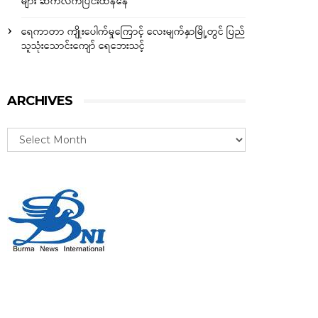
များ ဆက်လက်ပြင်းထန်နေ
ရေကာတာ ကျိုးပေါက်မှုကြောင့် လေးမျက်နှာမြို့တွင် ပြည်
သူသုံးသောင်းကျော် ရေဘေးသင့်
ARCHIVES