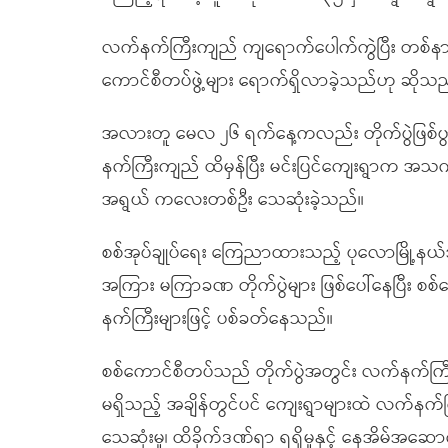
လက်နက်ကြီးကျည် ကျရောက်ပေါက်ကွဲပြီး တစ်နာရီခ
ကောင်စီတပ်ဖွဲ့များ ရောက်ရှိလာခဲ့သည်ဟု ဆိုသည
အလားတူ မေလ ၂၆ ရက်နေ့ကလည်း တိုက်ပွဲဖြစ်ပွားမ
နက်ကြီးကျည် ထိမှန်ပြီး မင်းပြင်ကျေးရွာက အသက်
အရွယ် ကလေးတစ်ဦး သေဆုံးခဲ့သည်။
စစ်အုပ်ချုပ်ရေး ကြေညာထားသည့် ပုလောမြို့နယ်အတ
အကြား မကြာခဏ တိုက်ပွဲများ ဖြစ်ပေါ်နေပြီး 
နက်ကြီးများဖြင့် ပစ်ခတ်နေသည်။
စစ်ကောင်စီတပ်သည် တိုက်ပွဲအတွင်း လက်နက်ကြီးကျ
မရှိသည့် အချိန်တွင်ပင် ကျေးရွာများထဲ လက်နက်က
သေဆုံးမှု၊ ထိခိုက်ဒဏ်ရာ ရရှိမှုနှင့် နေအိမ်အဆေ