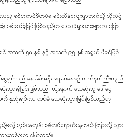
်သေဆုံးခဲ့သည်ဟု ရွာသားများက ပြောသည်။
သည့် စစ်ကောင်စီတပ်မှ မင်းထိန်ကျေးရွာဘက်သို့ တိုက်ပွဲ
ာင်းမဲ့ ပစ်ခတ်ခဲ့ခြင်းဖြစ်သည်ဟု ဒေသခံရွာသားများက ပြော
ရှင် အသက် ၅၀ နှစ် နှင့် အသက် ၉၅ နှစ် အရွယ် မိခင်ဖြစ်
 ဒေါ်ငွေရှင်သည် နေအိမ်အနီး ရေခပ်နေစဉ် လက်နက်ကြီးကျည်
ံးသွားခဲ့ခြင်းဖြစ်သည်။ ထို့နောက် သေဆုံးသူ ဒေါ်ငွေ
ြီးနောက် နှလုံးရပ်ကာ ထပ်မံ သေဆုံးသွားခြင်းဖြစ်သည်ဟု
့်မလို့ လုပ်နေတုန်း စစ်တပ်ရောက်နေတယ် ကြားလို့ သွား
ွာသားတစ်ဦးက ပြောသည်။