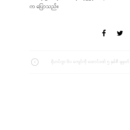
က ပြောသည်။
ရိုဟင်ဂျာ ၆၀ ကျော်ကို ထောင်ဒဏ် ၅ နှစ်စီ ချမှတ်