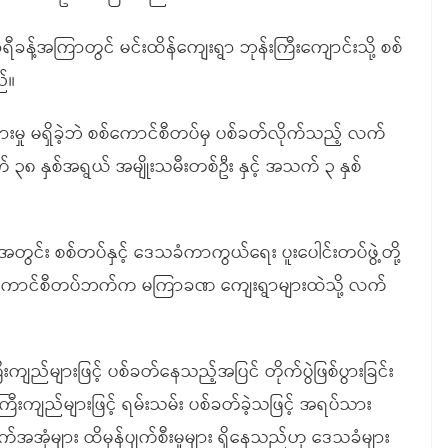
န့်အကြာတွင် မင်းထိန်ကျေးရွာ ဘုန်းကြီးကျောင်းသို့ စစ်
်။
ှု မရှိခဲ့ဘဲ စစ်ကောင်စီတပ်မှ ပစ်ခတ်လိုက်သည့် လက်
 ၃၈ နှစ်အရွယ် အမျိုးသမီးတစ်ဦး နှင့် အသက် ၃ နှစ်
ွင်း စစ်တပ်နှင့် ဒေသခံကာကွယ်ရေး ပူးပေါင်းတပ်ဖွဲ့တို့
စစ်ကောင်စီတပ်ဘက်က မကြာခဏ ကျေးရွာများထဲသို့ လက်
ည်များဖြင့် ပစ်ခတ်နေသည့်အပြင် တိုက်ပွဲဖြစ်ပွားခြင်း
ြီးကျည်များဖြင့် ရမ်းသမ်း ပစ်ခတ်ခဲ့သဖြင့် အရပ်သား
ာက်အအုံများ ထိမှန်ပျက်စီးမှုများ ရှိနေသည်ဟု ဒေသခံများ