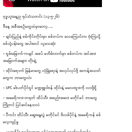
ဗုဒ္ဓဟူးနေ့ည ရုပ်သံသတင်း (၁၃-၅-၂၆)
ဒီနေ့ အစီအစဉ်တွေထဲမှာတော့…..
– ချင်းပြည်နဲ့ စစ်ကိုင်းတိုင်းမှာ စစ်တပ်က လေကြောင်းက ဗုံးကြဲလို့
စစ်သုံ့ပန်းတွေ အပါအဝင် လူသေဆုံး
– ရှမ်းမြောက်-ကချင် အစပ် မဘိမ်းဘက်မှာ စစ်တပ်က အင်အား
အမြောက်အများ တိုးချဲ့
– ထိုင်းရောက် မြန်မာတွေ လုံခြုံရေးနဲ့ အလုပ်လုပ်ဖို့ အကန့်အသတ်
တွေက ဘာတွေလဲ။
– UFC ခါးပတ်ပိုင်ရှင် ဂျော့ရှူဝါဗန် ထိုင်းနဲ့ မလေးရှားကို လာဖို့ရှိ
– အမေရိကား-တရုတ် ထိပ်သီး အစည်းအဝေး မတိုင်ခင် ဘာတွေ
ကြိုတင် ပြင်ဆင်နေသလဲ
– ပီကင်း ထိပ်သီး ဆွေးနွေးပွဲ မတိုင်ခင် ဖိလစ်ပိုင်နဲ့ အမေရိကန် စစ်
လေ့ကျင့်မှု