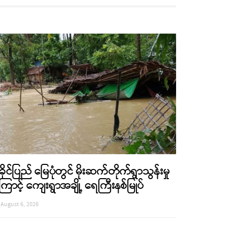
ခိုင်ပြည် မြေပုံတွင် မိုးဆက်တိုက်ရွာသွန်းမှု
ြောင့် ကျေးရွာအချို့ ရေကြီးနစ်မြုပ်
August 6, 2026