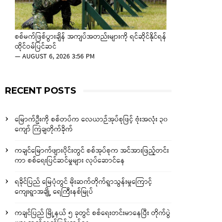
စစ်မက်ဖြစ်ပွားချိန် အကျပ်အတည်းများကို ရင်ဆိုင်နိုင်ရန်
ထိုင်ဝမ်ပြင်ဆင်
—
AUGUST 6, 2026 3:56 PM
RECENT POSTS
မြောက်ဦးကို စစ်တပ်က လေယာဉ်အုပ်စုဖြင့် ဗုံးအလုံး ၃၀
ကျော် ကြဲချတိုက်ခိုက်
ကချင်မြောက်ဖျားပိုင်းတွင် စစ်အုပ်စုက အင်အားဖြည့်တင်း
ကာ စစ်ရေးပြင်ဆင်မှုများ လုပ်ဆောင်နေ
ရခိုင်ပြည် မြေပုံတွင် မိုးဆက်တိုက်ရွာသွန်းမှုကြောင့်
ကျေးရွာအချို့ ရေကြီးနစ်မြုပ်
ကချင်ပြည် မြို့နယ် ၅ ခုတွင် စစ်ရေးတင်းမာနေပြီး တိုက်ပွဲ