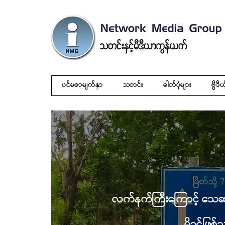
ပင်မစာမျက်နှာ
သတင်း
ဓါတ်ပုံများ
ဗွီဒီယ
လက်နက်ကြီးကြောင့် သေဆု
မိခင်ဖြစ်