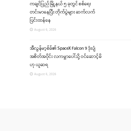
ကချင်ပြည် မြို့နယ် ၅ ခုတွင် စစ်ရေး
တင်းမာနေပြီး တိုက်ပွဲများ ဆက်လက်
ပြင်းထန်နေ
August 6, 2026
အီလွန်မာ့စ်ခ်၏ SpaceX Falcon 9 ဒုံးပျံ
အစိတ်အပိုင်း လကမ္ဘာပေါ်သို့ ဝင်ဆောင့်မိ
ဟု ယူဆရ
August 6, 2026