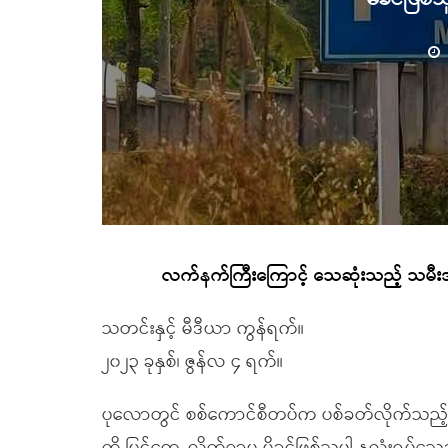
လက်နက်ကြီးကြောင့် သေဆုံးသည့် သမီးအလ
သတင်းနှင့် မီဒီယာ ကွန်ရက်။
၂၀၂၃ ခုနှစ်၊ ဇွန်လ ၄ ရက်။
ပုလောတွင် စစ်ကောင်စီတပ်က ပစ်ခတ်လိုက်သည့်