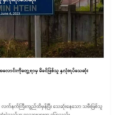
June 4, 2023
ောင်းကိုတွေ့ရာမှ မိခင်ဖြစ်သူ နှလုံးရပ်သေဆုံး
 လက်နက်ကြီးကျည်ထိမှန်ပြီး သေဆုံးနေသော သမီးဖြစ်သူ