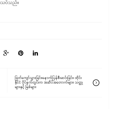
ုံးသပ်သည်။
ဖြတ်ကျော်သွားခြင်း၊နောက်ပြန်စီးဆင်းခြင်း၊ ထိုင်း
နိုင်ငံ ပိုင်နက်တွင်းက အဆိပ်အတောက်များ၊ သတ္တု
များနှင့် မြစ်များ