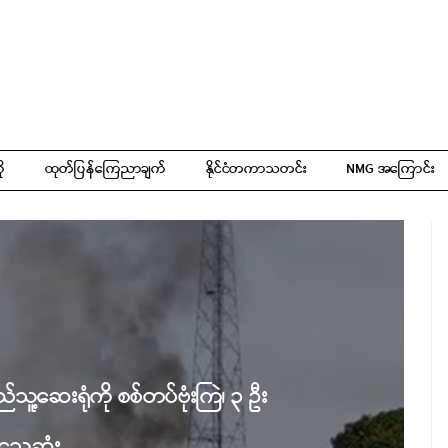
ို
ထုတ်ပြန်ကြေညာချက်
နိုင်ငံတကာသတင်း
NMG အကြောင်း
ည်သူ့ဆေးရုံကို စစ်တပ်ဗုံးကြဲ၊ ၃ ဦး
သေဆုံး