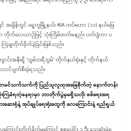
ိုက်ခဲ့သဖြင့် အနည်းဆုံး အရပ်သားပြည်သူ ၃ ဦး သေဆုံးကာ
ကျင် အချိန်တွင် ရွှေကူမြို့နယ်၊ KIA တပ်မဟာ (၁၁) နယ်မြေ
တာ တိုက်လေယာဉ်ဖြင့် သုံးကြိမ်ထက်မနည်း ပတ်ပျံကာ ပ
း ကြဲချတိုက်ခိုက်ခဲ့ခြင်းဖြစ်သည်။
ောင်းအနီးရှိ ‘ဘွမ်ဘရီဘွမ်’ တိုက်နယ်ရုံးနှင့် တိုက်နယ်
းလောင်ပျက်စီးခဲ့ရသည်။
တမင်သက်သက်ကို ပြည်သူလူထုအခြေစိုက်တဲ့ နောက်တန်း
ကြဲခံရတဲ့နေရာမှာ ဘာတိုက်ပွဲမှမရှိသလို၊ စစ်ရေးအရ
းရုံနဲ့ အုပ်ချုပ်ရေးရုံးတွေကို လေကြောင်းနဲ့ ရည်ရွယ်
ာင်းတိုက်ခိုက်မှုကြောင့် စုစုပေါင်း ၃ ဦး သေဆုံးခဲ့ရ