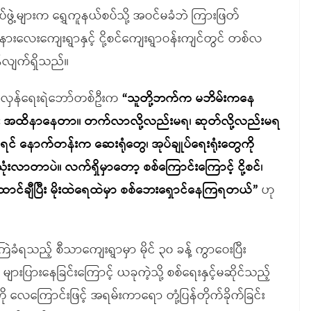
တပ်ဖွဲ့များက ရွှေကူနယ်စပ်သို့ အဝင်မခံဘဲ ကြားဖြတ်
ားလေးကျေးရွာနှင့် ငို့စင်ကျေးရွာဝန်းကျင်တွင် တစ်လ
န်လျက်ရှိသည်။
 တော်လှန်ရေးရဲဘော်တစ်ဦးက
“
သူတို့ဘက်က မဘိမ်းကနေ
း အထိနာနေတာ။ တက်လာလို့လည်းမရ၊ ဆုတ်လို့လည်းမရ
ုင်ရင် နောက်တန်းက ဆေးရုံတွေ၊ အုပ်ချုပ်ရေးရုံးတွေကို
သုံးလာတာပဲ။ လက်ရှိမှာတော့ စစ်ကြောင်းကြောင့် ငို့စင်၊
ံထောင်ချီပြီး မိုးထဲရေထဲမှာ စစ်ဘေးရှောင်နေကြရတယ်
”
ဟု
ကြဲခံရသည့် စီသာကျေးရွာမှာ မိုင် ၃၀ ခန့် ကွာဝေးပြီး
ားပြားနေခြင်းကြောင့် ယခုကဲ့သို့ စစ်ရေးနှင့်မဆိုင်သည့်
ု လေကြောင်းဖြင့် အရမ်းကာရော တုံ့ပြန်တိုက်ခိုက်ခြင်း