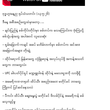
ဗုဒ္ဓဟူးနေ့ည ရုပ်သံသတင်း (၁၃-၅-၂၆)
ဒီနေ့ အစီအစဉ်တွေထဲမှာတော့…..
– ချင်းပြည်နဲ့ စစ်ကိုင်းတိုင်းမှာ စစ်တပ်က လေကြောင်းက ဗုံးကြဲလို့
စစ်သုံ့ပန်းတွေ အပါအဝင် လူသေဆုံး
– ရှမ်းမြောက်-ကချင် အစပ် မဘိမ်းဘက်မှာ စစ်တပ်က အင်အား
အမြောက်အများ တိုးချဲ့
– ထိုင်းရောက် မြန်မာတွေ လုံခြုံရေးနဲ့ အလုပ်လုပ်ဖို့ အကန့်အသတ်
တွေက ဘာတွေလဲ။
– UFC ခါးပတ်ပိုင်ရှင် ဂျော့ရှူဝါဗန် ထိုင်းနဲ့ မလေးရှားကို လာဖို့ရှိ
– အမေရိကား-တရုတ် ထိပ်သီး အစည်းအဝေး မတိုင်ခင် ဘာတွေ
ကြိုတင် ပြင်ဆင်နေသလဲ
– ပီကင်း ထိပ်သီး ဆွေးနွေးပွဲ မတိုင်ခင် ဖိလစ်ပိုင်နဲ့ အမေရိကန် စစ်
လေ့ကျင့်မှု