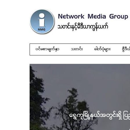
ပင်မစာမျက်နှာ
သတင်း
ဓါတ်ပုံများ
ဗွီဒီယ
ရွှေကူမြို့နယ်အတွင်းရှိ ပြ