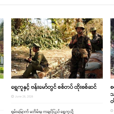
ရွှေကူနှင့် ဗန်းမော်တွင် စစ်တပ် ထိုးစစ်ဆင်
စ
သ
June 26, 2026
တ
ရှမ်းမြောက် မဘိမ်းမှ ကချင်ပြည် ရွှေကူသို့