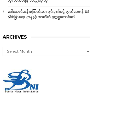
လုံး လက်ခံရန် ခဲယဉ်းဟု ဆို
ဒေါ်အောင်ဆန်းစုကြည်အား ချွင်းချက်မရှိ လွှတ်ပေးရန် US
နိုင်ငံခြားရေး ဌာနနှင့် အာဆီယံ ဥက္ကဋ္ဌတောင်းဆို
ARCHIVES