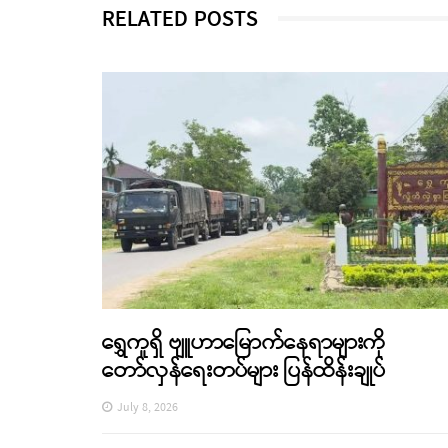
RELATED POSTS
ရွှေကူရှိ ဗျူဟာမြောက်နေရာများကို
တော်လှန်ရေးတပ်များ ပြန်ထိန်းချုပ်
July 8, 2026