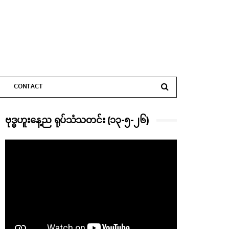
CONTACT
ဗုဒ္ဓဟူးနေ့ည ရုပ်သံသတင်း (၁၃-၅-၂၆)