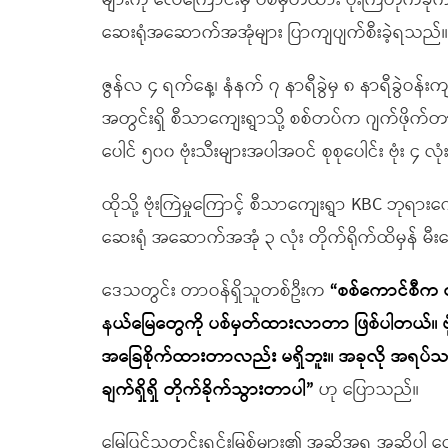
များကို လေကြောင်းမှ ပစ်မှတ်ထား ဗုံးကြဲတိုက်ခ
ဆေးရုံအဆောက်အအုံများ ပြာကျပျက်စီးခဲ့ရသည်။
ဇွန်လ ၄ ရက်နေ့၊ နံနက် ၇ နာရီခွဲမှ ၈ နာရီခွဲဝန်း
အတွင်းရှိ စီသာကျေးရွာသို့ စစ်တပ်က ဂျက်ဖိုက်
ပေါင် ၅၀၀ ဗုံးသီးများအပါအဝင် စုစုပေါင်း ဗုံး ၄ လုံ
ထိုသို့ ဗုံးကြဲမှုကြောင့် စီသာကျေးရွာ KBC ဘုရားကျ
ဆေးရုံ အဆောက်အအုံ ၃ လုံး တိုက်ရိုက်ထိမှန် မီ
ဒေသတွင်း တာဝန်ရှိသူတစ်ဦးက
“
စစ်ကောင်စီက 
နယ်မြေတွေကို ပစ်မှတ်ထားလာတာ ဖြစ်ပါတယ်။ ဗုံး
အခြေစိုက်ထားတာလည်း မရှိဘူး။ အခုလို အရပ်သားဆေ
ချက်ရှိရှိ တိုက်ခိုက်သွားတာပါ
”
ဟု ပြောသည်။
မြေပြင်သတင်းရင်းမြစ်များ၏ အဆိုအရ အဆိုပါ လေကြေ