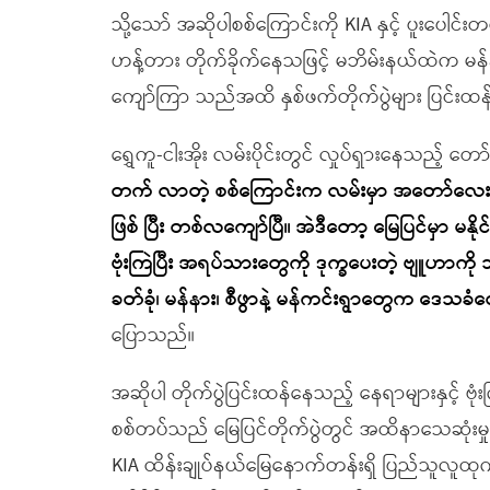
သို့သော် အဆိုပါစစ်ကြောင်းကို KIA နှင့် ပူးပေါင်း
ဟန့်တား တိုက်ခိုက်နေသဖြင့် မဘိမ်းနယ်ထဲက မန်န
ကျော်ကြာ သည်အထိ နှစ်ဖက်တိုက်ပွဲများ ပြင်းထ
ရွှေကူ-ငါးအိုး လမ်းပိုင်းတွင် လှုပ်ရှားနေသည့်
တက် လာတဲ့ စစ်ကြောင်းက လမ်းမှာ အတော်လေ
ဖြစ် ပြီး တစ်လကျော်ပြီ။ အဲဒီတော့ မြေပြင်မှာ မနိ
ဗုံးကြဲပြီး အရပ်သားတွေကို ဒုက္ခပေးတဲ့ ဗျူဟာကို 
ခတ်ခုံ၊ မန်နား၊ စီဖွာနဲ့ မန်ကင်းရွာတွေက ဒေသခ
ပြောသည်။
အဆိုပါ တိုက်ပွဲပြင်းထန်နေသည့် နေရာများနှင့် ဗုံး
စစ်တပ်သည် မြေပြင်တိုက်ပွဲတွင် အထိနာသေဆုံးမှု မျ
KIA ထိန်းချုပ်နယ်မြေနောက်တန်းရှိ ပြည်သူလူထုကိ