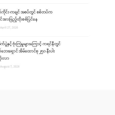
်ကိုင်း-ကချင် အစပ်တွင် စစ်တပ်က
်အားဖြည့်ထိုးစစ်ပြင်နေ
April 27, 2026
ုက်ပွဲနှင့် ဗုံးကြဲမှုများကြောင့် ကရင်နီတွင်
်ဘေးရှောင် အိမ်ထောင်စု ၂၅၀ နီးပါး
ိုးလာ
August 7, 2026