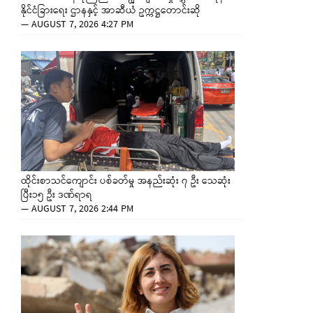
နိုင်ငံခြားရေး ဌာနနှင့် အာဆီယံ ဥက္ကဋ္ဌတောင်းဆို
—
AUGUST 7, 2026 4:27 PM
ထိုင်းစာသင်ကျောင်း ပစ်ခတ်မှု အနည်းဆုံး ၇ ဦး သေဆုံး
ပြီး၁၅ ဦး ဒဏ်ရာရ
—
AUGUST 7, 2026 2:44 PM