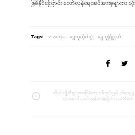
ဖြစ်နိုင်ကြောင်း တော်လှန်ရေးအင်အားစုများက သ
Tags:
shwegu
,
ရွှေကူတိုက်ပွဲ
,
ရွှေကူမြို့နယ်
ကိုယ်ကျိုးစီးပွားအခြေခံကာ စစ်အုပ်စုနှင့် ထိတွေ့မှု
များအပေါ် တော်လှန်ရေးအဖွဲ့များ သတိပေး