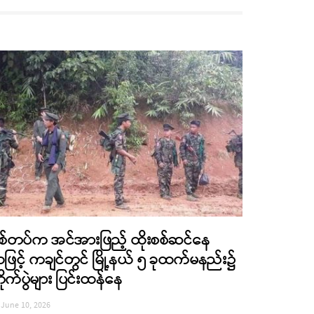
စ်တပ်က အင်အားဖြည့် ထိုးစစ်ဆင်နေ
ဖြင့် ကချင်တွင် မြို့နယ် ၅ ခုထက်မနည်း၌
ိုက်ပွဲများ ပြင်းထန်နေ
June 10, 2026