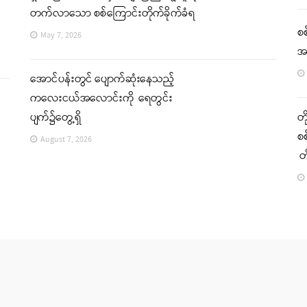
တက်လာသော စစ်ကြောင်းတိုက်ခိုက်ခံရ
စစ
May 7, 2026
အင
အောင်ပန်းတွင် ပျောက်ဆုံးနေသည့်
ကလေးငယ်အလောင်းကို ရေတွင်း
ပျက်၌တွေ့ရှိ
တိ
စစ
August 7, 2026
တ