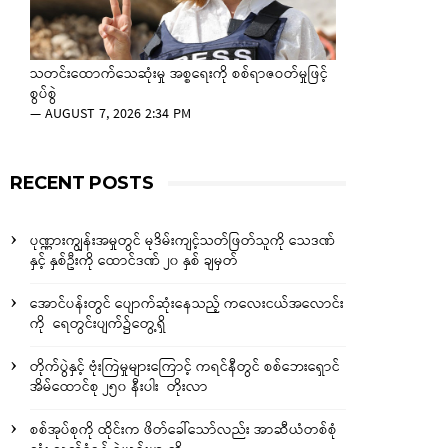
သတင်းထောက်သေဆုံးမှု အစ္စရေးကို စစ်ရာဇဝတ်မှုဖြင့်
စွပ်စွဲ
—
AUGUST 7, 2026 2:34 PM
RECENT POSTS
ပုဏ္ဏားကျွန်းအမှုတွင် မုဒိမ်းကျင့်သတ်ဖြတ်သူကို သေဒဏ်
နှင့် နှစ်ဦးကို ထောင်ဒဏ် ၂၀ နှစ် ချမှတ်
အောင်ပန်းတွင် ပျောက်ဆုံးနေသည့် ကလေးငယ်အလောင်း
ကို ရေတွင်းပျက်၌တွေ့ရှိ
တိုက်ပွဲနှင့် ဗုံးကြဲမှုများကြောင့် ကရင်နီတွင် စစ်ဘေးရှောင်
အိမ်ထောင်စု ၂၅၀ နီးပါး တိုးလာ
စစ်အုပ်စုကို ထိုင်းက ဖိတ်ခေါ်သော်လည်း အာဆီယံတစ်စုံ