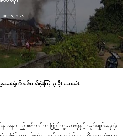
June 5, 2026
ူ့ဆေးရုံကို စစ်တပ်ဗုံးကြဲ၊ ၃ ဦး သေဆုံး
ာနေသည့် စစ်တပ်က ပြည်သူ့ဆေးရုံနှင့် အုပ်ချုပ်ရေးရုံး