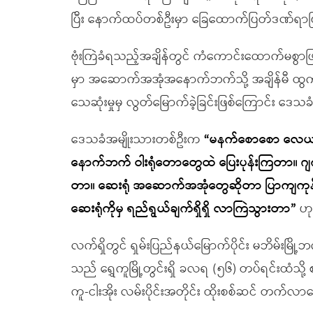
ပြီး နောက်ထပ်တစ်ဦးမှာ ခြေထောက်ပြတ်ဒဏ်ရာဖြင
ဗုံးကြဲခံရသည့်အချိန်တွင် ကံကောင်းထောက်မစွာဖြင့
မှာ အဆောက်အအုံအနောက်ဘက်သို့ အချိန်မီ ထွက်ပြေး
သေဆုံးမှုမှ လွတ်မြောက်ခဲ့ခြင်းဖြစ်ကြောင်း ဒ
ဒေသခံအမျိုးသားတစ်ဦးက
“
မနက်စောစော လေယာ
နောက်ဘက် ဝါးရုံတောတွေထဲ ပြေးပုန်းကြတာ။ ဂျက်
တာ။ ဆေးရုံ အဆောက်အအုံတွေဆိုတာ ပြာကျကုန်ပြီ
ဆေးရုံကိုမှ ရည်ရွယ်ချက်ရှိရှိ လာကြဲသွားတာ
”
ဟု
လက်ရှိတွင် ရှမ်းပြည်နယ်မြောက်ပိုင်း မဘိမ်းမြို
သည် ရွှေကူမြို့တွင်းရှိ ခလရ (၅၆) တပ်ရင်းထံသ
ကူ-ငါးအိုး လမ်းပိုင်းအတိုင်း ထိုးစစ်ဆင် တက်လာ