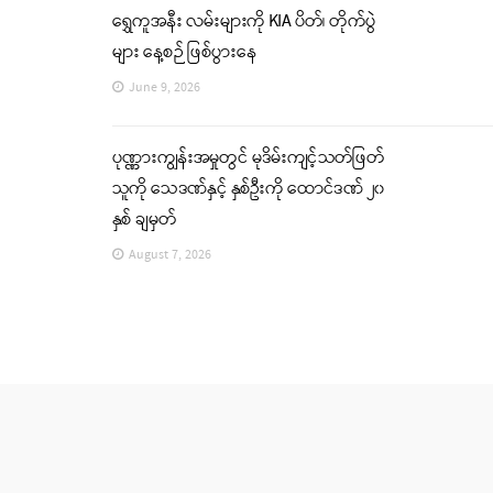
ရွှေကူအနီး လမ်းများကို KIA ပိတ်၊ တိုက်ပွဲ
များ နေ့စဉ် ဖြစ်ပွားနေ
June 9, 2026
ပုဏ္ဏားကျွန်းအမှုတွင် မုဒိမ်းကျင့်သတ်ဖြတ်
သူကို သေဒဏ်နှင့် နှစ်ဦးကို ထောင်ဒဏ် ၂၀
နှစ် ချမှတ်
August 7, 2026