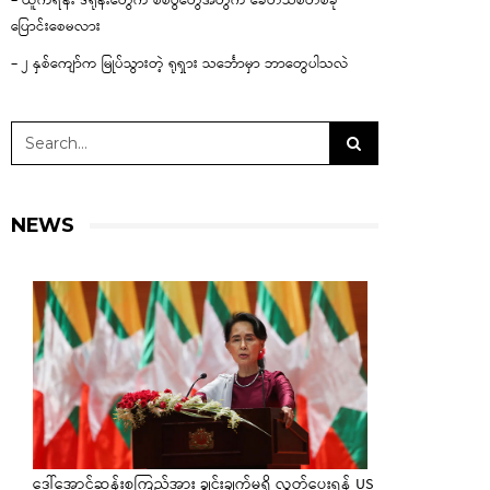
– ယူကရိန်း ဒရုန်းတွေက စစ်ပွဲတွေအတွက် ခေတ်သစ်တစ်ခု
ပြောင်းစေမလား
– ၂ နှစ်ကျော်က မြုပ်သွားတဲ့ ရုရှား သင်္ဘောမှာ ဘာတွေပါသလဲ
NEWS
ဒေါ်အောင်ဆန်းစုကြည်အား ချွင်းချက်မရှိ လွှတ်ပေးရန် US