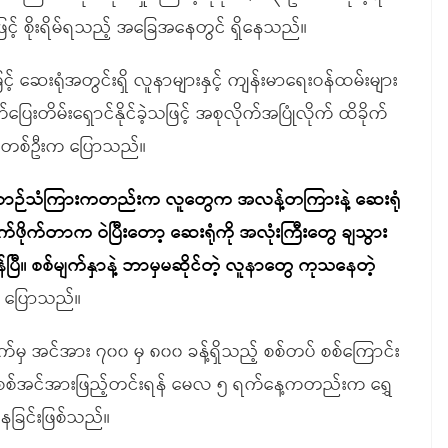
့် စိုးရိမ်ရသည့် အခြေအနေတွင် ရှိနေသည်။
် ဆေးရုံအတွင်းရှိ လူနာများနှင့် ကျန်းမာရေးဝန်ထမ်းများ
တိမ်းရှောင်နိုင်ခဲ့သဖြင့် အစုလိုက်အပြုံလိုက် ထိခိုက်
ေသခံတစ်ဦးက ပြောသည်။
ဉ်သံကြားကတည်းက လူတွေက အလန့်တကြားနဲ့ ဆေးရုံ
ဖိုက်တာက ဝဲပြီးတော့ ဆေးရုံကို အလုံးကြီးတွေ ချသွား
။ စစ်မျက်နှာနဲ့ ဘာမှမဆိုင်တဲ့ လူနာတွေ ကုသနေတဲ့
 ပြောသည်။
့ဘက်မှ အင်အား ၇၀၀ မှ ၈၀၀ ခန့်ရှိသည့် စစ်တပ် စစ်ကြောင်း
ို့ စစ်အင်အားဖြည့်တင်းရန် မေလ ၅ ရက်နေ့ကတည်းက ရွှေ
နေခြင်းဖြစ်သည်။