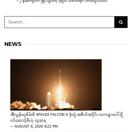
– ၂ နှစ်ကျော်က မြုပ်သွားတဲ့ ရုရှား သင်္ဘောမှာ ဘာတွေပါသလဲ
NEWS
အီလွန်မာ့စ်ခ်၏ SPACEX FALCON 9 ဒုံးပျံ အစိတ်အပိုင်း လကမ္ဘာပေါ်သို့
ဝင်ဆောင့်မိဟု ယူဆရ
—
AUGUST 6, 2026 4:21 PM