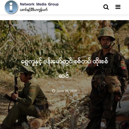
Men
ရွှေကူနှင့် ဗန်းမော်တွင် စစ်တပ် ထိုးစစ်
ဆင်
June 26, 2026