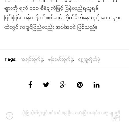
များကို ရက် ၁၀၀ စီမံချက်ဖြင့် ပြန်လည်ရယူရန်
ပြင်းပြင်းထန်ထန် ထိုးစစ်ဆင် တိုက်ခိုက်နေသည့် ဒေသများ
ထဲတွင် ကချင်ပြည်လည်း အပါအဝင် ဖြစ်သည်။
Tags:
ကချင်တိုက်ပွဲ
,
ဗန်းမော်တိုက်ပွဲ
,
ရွှေကူတိုက်ပွဲ
မိုးဗြဲတိုက်ပွဲတွင် စစ်တပ် ၁၉ ဦးသေဆုံးပြီး အရပ်သားရွာများကို
ဗုံးကြဲ