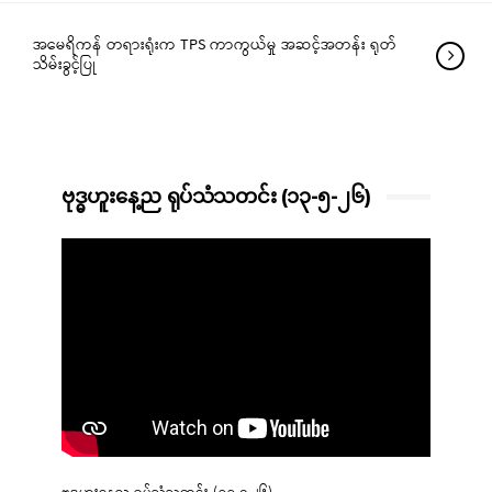
အမေရိကန် တရားရုံးက TPS ကာကွယ်မှု အဆင့်အတန်း ရုတ်
သိမ်းခွင့်ပြု
ဗုဒ္ဓဟူးနေ့ည ရုပ်သံသတင်း (၁၃-၅-၂၆)