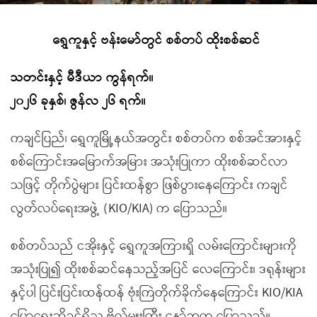
ရွှေကူနှင့် ဗန်းမော်တွင် စစ်တပ် ထိုးစစ်ဆင်
သတင်းနှင့် မီဒီယာ ကွန်ရက်။
၂၀၂၆ ခုနှစ်၊ ဇွန်လ ၂၆ ရက်။
ကချင်ပြည်၊ ရွှေကူမြို့နယ်အတွင်း စစ်တပ်က စစ်အင်အားနှင့်
စစ်ကြောင်းအမြောက်အမြား အသုံးပြုကာ ထိုးစစ်ဆင်လာ
သဖြင့် တိုက်ပွဲများ ပြင်းထန်စွာ ဖြစ်ပွားနေကြောင်း ကချင်
လွတ်လပ်ရေးအဖွဲ့ (KIO/KIA) က ပြောသည်။
စစ်တပ်သည် ငအိုးနှင့် ရွှေကူအကြားရှိ လမ်းကြောင်းများကို
အသုံးပြု၍ ထိုးစစ်ဆင်နေသည့်အပြင် လေကြောင်း၊ ဒရုန်းများ
နှင့်ပါ ပြင်းပြင်းထန်ထန် ဗုံးကြဲတိုက်ခိုက်နေကြောင်း KIO/KIA
ပြောရေးဆိုခွင့်ရှိသူ ဗိုလ်မှူးကြီး နော်ဘူက ပြောသည်။