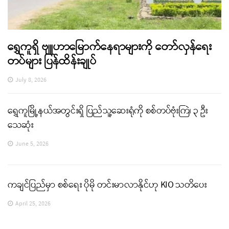
ရွှေကူရှိ ဗျူဟာမြောက်နေရာများကို တော်လှန်ရေး
တပ်များ ပြန်ထိန်းချုပ်
July 8, 2026
ရွှေကူမြို့နယ်အတွင်းရှိ ပြည်သူ့ဆေးရုံကို စစ်တပ်ဗုံးကြဲ၊ ၃ ဦး
သေဆုံး
June 5, 2026
ကချင်ပြည်မှာ စစ်ရေး ပိုမို တင်းမာလာနိုင်ဟု KIO သတိပေး
April 25, 2026