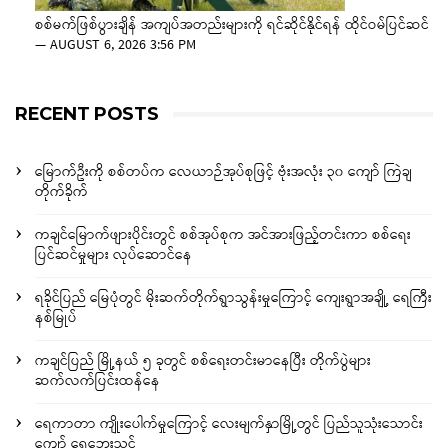
စစ်မက်ဖြစ်ပွားချိန် အကျပ်အတည်းများကို ရင်ဆိုင်နိုင်ရန် ထိုင်ဝမ်ပြင်ဆင်
—
AUGUST 6, 2026 3:56 PM
RECENT POSTS
မြောက်ဦးကို စစ်တပ်က လေယာဉ်အုပ်စုဖြင့် ဗုံးအလုံး ၃၀ ကျော် ကြဲချ
တိုက်ခိုက်
ကချင်မြောက်ဖျားပိုင်းတွင် စစ်အုပ်စုက အင်အားဖြည့်တင်းကာ စစ်ရေး
ပြင်ဆင်မှုများ လုပ်ဆောင်နေ
ရခိုင်ပြည် မြေပုံတွင် မိုးဆက်တိုက်ရွာသွန်းမှုကြောင့် ကျေးရွာအချို့ ရေကြီး
နစ်မြုပ်
ကချင်ပြည် မြို့နယ် ၅ ခုတွင် စစ်ရေးတင်းမာနေပြီး တိုက်ပွဲများ
ဆက်လက်ပြင်းထန်နေ
ရေကာတာ ကျိုးပေါက်မှုကြောင့် လေးမျက်နှာမြို့တွင် ပြည်သူသုံးသောင်း
ကျော် ရေဘေးသင့်