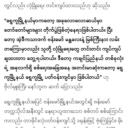
တွင်လည်း လုံခြုံရေး တင်းကျပ်ထားသည်ဟု ဆိုသည်။
“
ရွှေကူမြို့နယ်မှာကတော့ အခုလောလောဆယ်မှာ
တော်တော်များများ တိုက်ပွဲဖြစ်တဲ့နေရာဖြစ်ပါတယ်။ ပြီး
တော့ အဲ့ဒီကသာဖက် ဗန်းမော် မန္တလေးနဲ့ မြစ်ကြီးနား လမ်း
တကြောမှာလည်း သူတို့ လုံခြုံရေးတွေ တင်းတင်း ကျပ်ကျပ်
ချထားတာ တွေ့ရပါတယ်။ ဒီတော့ ကချင်ပြည်နယ် တစ်ခုလုံး
ရဲ့ အခုလက်ရှိ စစ်ရေးအခြေအနေ အတင်းမာဆုံးကတော့ ရွှေ
ကူမြို့နယ် ရွှေကူမြို့ ပတ်ဝန်းကျင်မှာ ဖြစ်ပါတယ်
”
ဟု
ဗိုလ်မှူးကြီး နော်ဘူက ဆက် ပြောသည်။
ရွှေကူမြို့နယ်အပြင် ဗန်းမော်မြို့နယ်အတွင်းရှိ ဗန်းမော်
တက္ကသိုလ်အနီးတွင် နေရာယူထားသော စစ်တပ် စစ်ကြောင်း
ကလည်း တာမိုင်းလုံပတ်ဝန်းကျင်သို့ ဒရုန်းဖြင့် ဗုံးကြဲခြင်း၊ မိုး