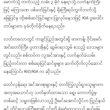
မောက်သို့ တက်သည့် လမ်း ၃ မိုင် နေရာသို့ လက်နက်ကြီး
ဖြင့် မကြာခဏ ပစ်ခတ်ခြင်းနှင့် ရိုးကြီးရပ်ကွက်ဘက်သို့
မြေပြင်မှ ထိုးစစ်ဆင်ခြင်းများ ပြုလုပ်နေသဖြင့် KIA ပူးပေါင်း
တပ်များက ခုခံတိုက်ခိုက်နေရသည်။
လတ်တလောတွင် ကချင်ပြည်အတွင်းရှိ ဖားကန့်၊ ဝိုင်းမော်၊
အင်းတော်ကြီး၊ ပူတာအိုနှင့် ဆွမ်ပရာဘွမ် စသည့် ဒေသများ
တွင်လည်း စစ်တပ်က လူအင်အားနှင့် လက်နက်ခဲယမ်း
ဖြည့်တင်းကာ စစ်ရေးပြင်ဆင်မှုများ ဆက်တိုက်လုပ်ဆောင်
နေကြောင်း KIO/KIA က ဆိုသည်။
တော်လှန်ရေး အင်အားစုများနှင့် တက်ကြွလှုပ်ရှားသူများက
အတုအယောင်ဟု သတ်မှတ်ထားသော ရွေး ကောက်ပွဲမှ
တစ်ဆင့် သမ္မတဖြစ်လာသည့် ဦးမင်းအောင်လှိုင်က ပြည်နယ်
နှင့် တိုင်းဒေသကြီးများရှိ ၎င်းတို့ ရှုံးဆုံးထားသည့် နယ်မြေ