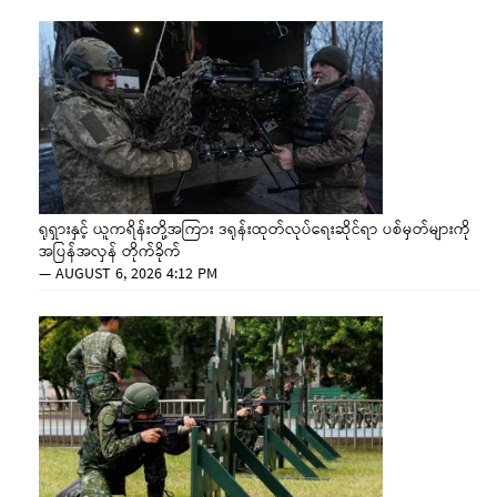
ရုရှားနှင့် ယူကရိန်းတို့အကြား ဒရုန်းထုတ်လုပ်ရေးဆိုင်ရာ ပစ်မှတ်များကို
အပြန်အလှန် တိုက်ခိုက်
—
AUGUST 6, 2026 4:12 PM