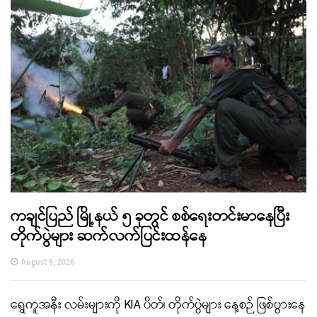
ကချင်ပြည် မြို့နယ် ၅ ခုတွင် စစ်ရေးတင်းမာနေပြီး
တိုက်ပွဲများ ဆက်လက်ပြင်းထန်နေ
August 6, 2026
ရွှေကူအနီး လမ်းများကို KIA ပိတ်၊ တိုက်ပွဲများ နေ့စဉ် ဖြစ်ပွားနေ