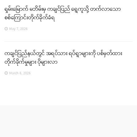
ရှမ်းမြောက် မဘိမ်းမှ ကချင်ပြည် ရွှေကူသို့ တက်လာသော
စစ်ကြောင်းတိုက်ခိုက်ခံရ
May 7, 2026
ကချင်ပြည်နယ်တွင် အရပ်သား ရပ်ရွာများကို ပစ်မှတ်ထား
တိုက်ခိုက်မှုများ ပိုများလာ
March 6, 2026