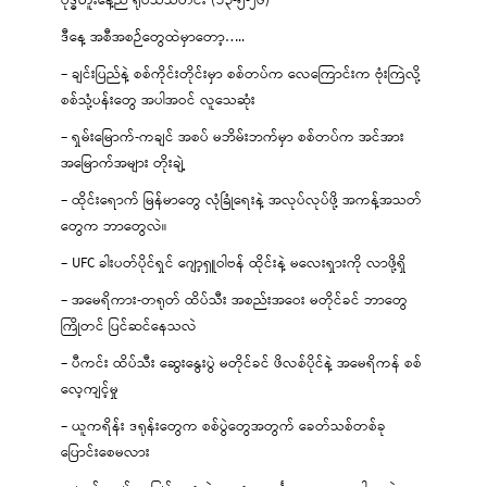
ဗုဒ္ဓဟူးနေ့ည ရုပ်သံသတင်း (၁၃-၅-၂၆)
ဒီနေ့ အစီအစဉ်တွေထဲမှာတော့…..
– ချင်းပြည်နဲ့ စစ်ကိုင်းတိုင်းမှာ စစ်တပ်က လေကြောင်းက ဗုံးကြဲလို့
စစ်သုံ့ပန်းတွေ အပါအဝင် လူသေဆုံး
– ရှမ်းမြောက်-ကချင် အစပ် မဘိမ်းဘက်မှာ စစ်တပ်က အင်အား
အမြောက်အများ တိုးချဲ့
– ထိုင်းရောက် မြန်မာတွေ လုံခြုံရေးနဲ့ အလုပ်လုပ်ဖို့ အကန့်အသတ်
တွေက ဘာတွေလဲ။
– UFC ခါးပတ်ပိုင်ရှင် ဂျော့ရှူဝါဗန် ထိုင်းနဲ့ မလေးရှားကို လာဖို့ရှိ
– အမေရိကား-တရုတ် ထိပ်သီး အစည်းအဝေး မတိုင်ခင် ဘာတွေ
ကြိုတင် ပြင်ဆင်နေသလဲ
– ပီကင်း ထိပ်သီး ဆွေးနွေးပွဲ မတိုင်ခင် ဖိလစ်ပိုင်နဲ့ အမေရိကန် စစ်
လေ့ကျင့်မှု
– ယူကရိန်း ဒရုန်းတွေက စစ်ပွဲတွေအတွက် ခေတ်သစ်တစ်ခု
ပြောင်းစေမလား