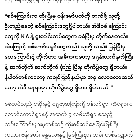
“
စစ်ကြောင်းက ထိုးပြီးမှ ဗန်းမော်ဖက်ကို တက်ဖို့ သူတို့
ဦးတည်နေတဲ့ စစ်ကြောင်းတွေရှိပါတယ်။ အဲဒီစစ် ကြောင်း
တွေကို
KIA
နဲ့ ပူးပေါင်းတပ်တွေက ခုခံပြီးမှ တိုက်နေတယ်။
အဲကြောင့် စစ်ကော်မရှင်တွေလည်း သူတို့ လည်း ပြန်ပြီးမှ
လေကြောင်းနဲ့ တိုက်တာ အဓိကကတော့ ဒရုန်းလက်နက်ကြီး
နဲ့ ဆက်တိုက် ဆက်တိုက် ဗုံးကြဲ ပြီးမှ တိုက်ပွဲတွေ ရှိတယ်။
နံပါတ်တစ်ကတော့ ကချင်ပြည်နယ်မှာ အခု လောလောဆယ်
တော့ အဲဒီ နေရာမှာ တိုက်ပွဲတွေ ရှိတာ ရှိပါတယ်။
”
စစ်တပ်သည် ငအိုးနှင့် ရွှေကူအကြားရှိ ပန်းပင်ရွာ၊ ကိုင်ရွာ၊ ပ
လောင်တောင်ရွာနှင့် အထက် ၄ လမ်းဆုံရွာ စသည့်
လမ်းကြောင်းများမှတစ်ဆင့် ထိုးစစ်ဆင်နေခြင်းဖြစ်ပြီး
ကသာ၊ ဗန်းမော်၊ မန္တလေးနှင့် မြစ်ကြီးနား လမ်း တစ်လျှောက်