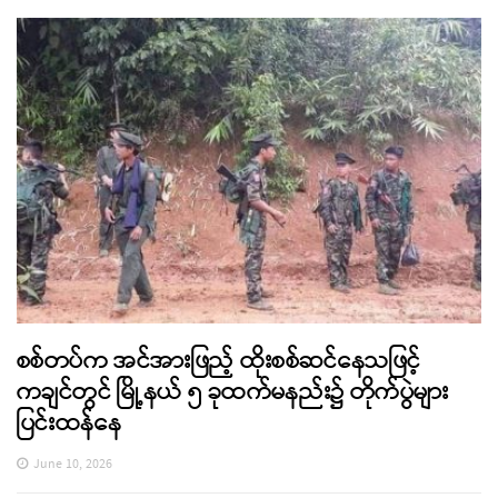
စစ်တပ်က အင်အားဖြည့် ထိုးစစ်ဆင်နေသဖြင့်
ကချင်တွင် မြို့နယ် ၅ ခုထက်မနည်း၌ တိုက်ပွဲများ
ပြင်းထန်နေ
June 10, 2026